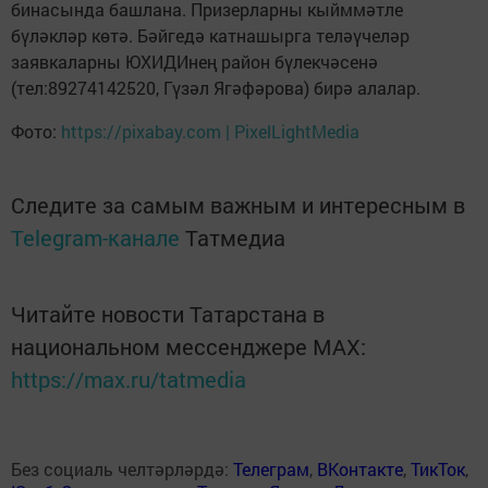
бинасында башлана. Призерларны кыйммәтле
бүләкләр көтә. Бәйгедә катнашырга теләүчеләр
заявкаларны ЮХИДИнең район бүлекчәсенә
(тел:89274142520, Гүзәл Ягәфәрова) бирә алалар.
Фото:
https://pixabay.com | PixelLightMedia
Следите за самым важным и интересным в
Telegram-канале
Татмедиа
Читайте новости Татарстана в
национальном мессенджере MАХ:
https://max.ru/tatmedia
Без социаль челтәрләрдә:
Телеграм
,
ВКонтакте
,
ТикТок
,