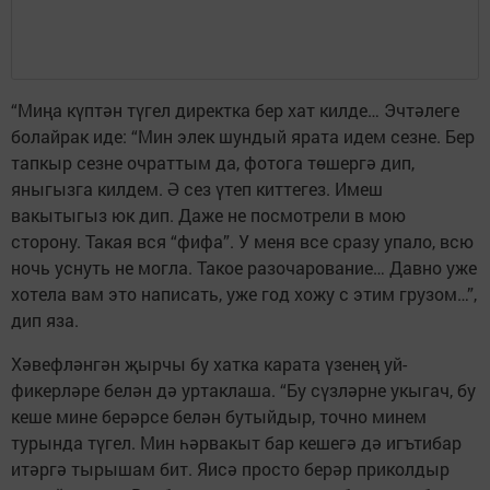
“Миңа күптән түгел директка бер хат килде… Эчтәлеге
болайрак иде: “Мин элек шундый ярата идем сезне. Бер
тапкыр сезне очраттым да, фотога төшергә дип,
яныгызга килдем. Ә сез үтеп киттегез. Имеш
вакытыгыз юк дип. Даже не посмотрели в мою
сторону. Такая вся “фифа”. У меня все сразу упало, всю
ночь уснуть не могла. Такое разочарование… Давно уже
хотела вам это написать, уже год хожу с этим грузом…”,
дип яза.
Хәвефләнгән җырчы бу хатка карата үзенең уй-
фикерләре белән дә уртаклаша. “Бу сүзләрне укыгач, бу
кеше мине берәрсе белән бутыйдыр, точно минем
турында түгел. Мин һәрвакыт бар кешегә дә игътибар
итәргә тырышам бит. Яисә просто берәр приколдыр