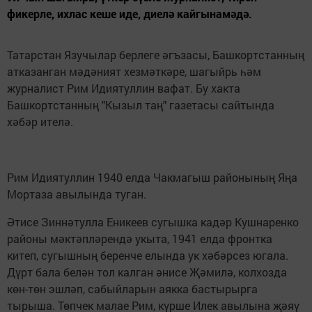
фикерле, ихлас кеше иде, диелә кайгынамәдә.
Татарстан Язучылар берлеге әгъзасы, Башкортстанның
атказанган мәдәният хезмәткәре, шагыйрь һәм
журналист Рим Идиятуллин вафат. Бу хакта
Башкортстанның "Кызыл таң" газетасы сайтында
хәбәр ителә.
Рим Идиятуллин 1940 елда Чакмагыш районының Яңа
Мортаза авылында туган.
Әтисе Зиннәтулла Еникеев сугышка кадәр Кушнаренко
районы мәктәпләрендә укыта, 1941 елда фронтка
китеп, сугышның беренче елында ук хәбәрсез югала.
Дүрт бала белән тол калган әнисе Җәмилә, колхозда
көн-төн эшләп, сабыйларын аякка бастырырга
тырыша. Төпчек малае Рим, күрше Илек авылына җәяү