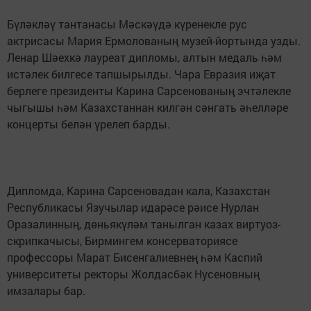
Бүләкләү тантанасы Мәскәүдә күренекле рус
актрисасы Мария Ермолованың музей-йортында узды.
Ленар Шәехкә лауреат дипломы, алтын медаль һәм
истәлек билгесе тапшырылды. Чара Евразия иҗат
берлеге президенты Карина Сарсенованың эчтәлекле
чыгышы һәм Казахстаннан килгән сәнгать әһелләре
концерты белән үрелеп барды.
Дипломда, Карина Сарсеновадан кала, Казахстан
Республикасы Язучылар идарәсе рәисе Нурлан
Оразалинның, дөньякүләм танылган казах виртуоз-
скрипкачысы, Бирмингем консерваториясе
профессоры Марат Бисенгалиевнең һәм Каспий
университеты ректоры Жолдасбәк Нусеновның
имзалары бар.