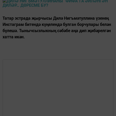
Татар эстрада җырчысы Дилә Нигъмәтуллина үзенең
Инстаграм битендә күңелендә булган борчулары белән
бүлешә. Тынычсызлыкның сәбәбе аңа дип җибәрелгән
хатта икән.