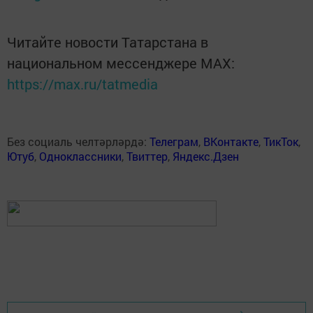
Читайте новости Татарстана в
национальном мессенджере MАХ:
https://max.ru/tatmedia
Без социаль челтәрләрдә:
Телеграм
,
ВКонтакте
,
ТикТок
,
Ютуб
,
Одноклассники
,
Твиттер
,
Яндекс.Дзен