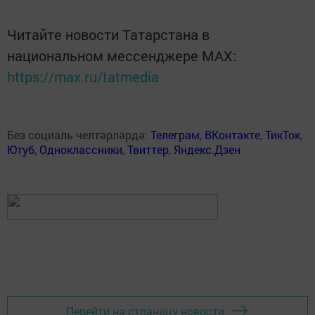
Читайте новости Татарстана в
национальном мессенджере MАХ:
https://max.ru/tatmedia
Без социаль челтәрләрдә:
Телеграм
,
ВКонтакте
,
ТикТок
,
Ютуб
,
Одноклассники
,
Твиттер
,
Яндекс.Дзен
Перейти на страницу новости