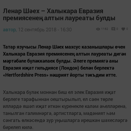
Ленар Шәех – Халыкара Евразия
премиясенең алтын лауреаты булды
автор,
12 сентябрь 2018 - 16:30
1162
0
0
Татар язучысы Ленар Шәех махсус казанышлары өчен
Халыкара Евразия премиясенең алтын лауреаты дигән
мәртәбәле бүләккәлаек булды. Әлеге премиягә аны
Евразия иҗат гильдиясе (Лондон) белән берлектә
«Hertfordshire Press» нәшрият йорты тәкъдим итте.
Халыкара бүләк моннан биш ел элек Евразия иҗат
берлеге тарафыннан оештырылып, ел саен төрле
илләрдә яшәп иҗат иткән күренекле каләм әһелләренә,
танылган галимнәргә, артистларга, мәдәният һәм
сәнгать өлкәсендә зур уңышларга ирешкән шәхесләргә
бирелеп килә.