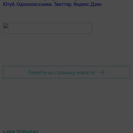
Ютуб
,
Одноклассники
,
Твиттер
,
Яндекс.Дзен
Перейти на страницу новости
ҺАВА ТОРЫШЫ