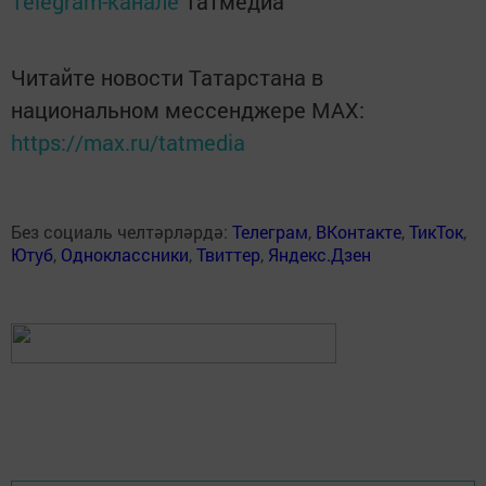
Telegram-канале
Татмедиа
Читайте новости Татарстана в
национальном мессенджере MАХ:
https://max.ru/tatmedia
Без социаль челтәрләрдә:
Телеграм
,
ВКонтакте
,
ТикТок
,
Ютуб
,
Одноклассники
,
Твиттер
,
Яндекс.Дзен