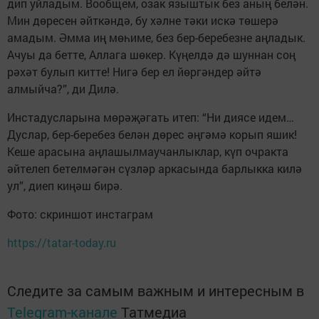
дип уйладым. Вообщем, озак языштык без аның белән.
Мин дөресен әйткәндә, бу хәлне тәки искә төшерә
амадым. Әмма иң мөһиме, без бер-беребезне аңладык.
Ачуы да бетте, Аллага шөкер. Күңелдә дә шуннан соң
рәхәт булып китте! Нигә бер ел йөргәндер әйтә
алмыйча?”, ди Дилә.
Инстадусларына мөрәҗәгать итеп: “Ни диясе идем…
Дуслар, бер-беребез белән дөрес әңгәмә корып яшик!
Кеше арасына аңлашылмаучанлыклар, күп очракта
әйтелеп бетелмәгән сүзләр аркасында барлыкка килә
ул”, диеп киңәш бирә.
Фото: скриншот инстаграм
https://tatar-today.ru
Следите за самым важным и интересным в
Telegram-канале
Татмедиа