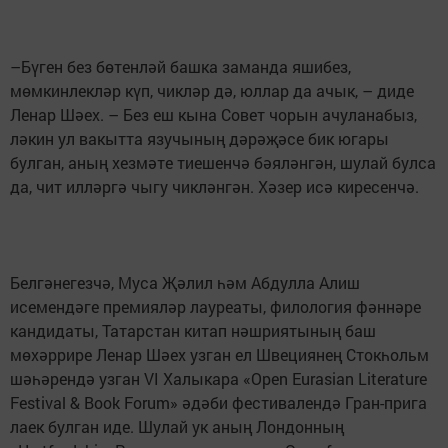
–Бүген без бөтенләй башка заманда яшибез,
мөмкинлекләр күп, чикләр дә, юллар да ачык, – диде
Ленар Шәех. – Без еш кына Совет чорын ачуланабыз,
ләкин ул вакытта язучының дәрәҗәсе бик югары
булган, аның хезмәте тиешенчә бәяләнгән, шулай булса
да, чит илләргә чыгу чикләнгән. Хәзер исә киресенчә.
Белгәнегезчә, Муса Җәлил һәм Абдулла Алиш
исемендәге премияләр лауреаты, филология фәннәре
кандидаты, Татарстан китап нәшриятының баш
мөхәррире Ленар Шәех узган ел Швециянең Стокһольм
шәһәрендә узган VI Халыкара «Open Eurasian Literature
Festival & Book Forum» әдәби фестивалендә Гран-прига
лаек булган иде. Шулай ук аның Лондонның