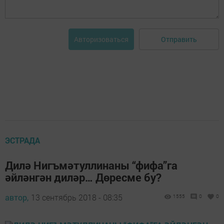
Отправить
Авторизоваться
ЭСТРАДА
Дилә Нигъмәтуллинаны “фифа”га
әйләнгән диләр… Дөресме бу?
автор,
13 сентябрь 2018 - 08:35
1555
0
0