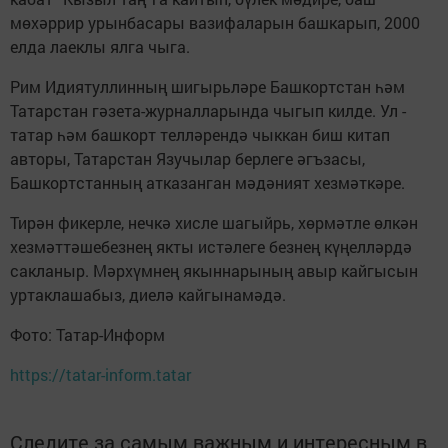
мөхәррир урынбасары вазифаларын башкарып, 2000
елда лаеклы ялга чыга.
Рим Идиятуллинның шигырьләре Башкортстан һәм
Татарстан гәзета-журналларында чыгып килде. Ул -
татар һәм башкорт телләрендә чыккан биш китап
авторы, Татарстан Язучылар берлеге әгъзасы,
Башкортстанның атказанган мәдәният хезмәткәре.
Тирән фикерле, нечкә хисле шагыйрь, хөрмәтле өлкән
хезмәттәшебезнең якты истәлеге безнең күңелләрдә
сакланыр. Мәрхүмнең якыннарының авыр кайгысын
уртаклашабыз, диелә кайгынамәдә.
Фото: Татар-Информ
https://tatar-inform.tatar
Следите за самым важным и интересным в