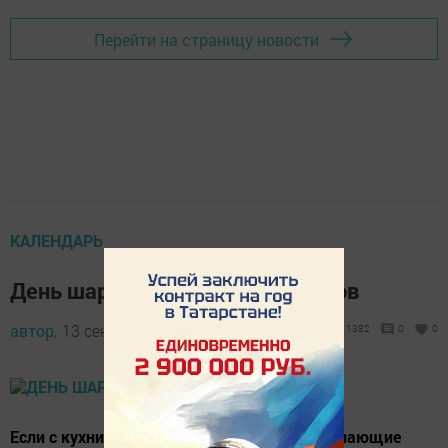
Перейти на страницу новости
КАЛЕНДАРЬ
День шарлоток и осенних пирогов
автор,
13 сентябрь 2018 - 08:00
1382
0
0
Если с кухни доносятся сладкие, умопомрачающие