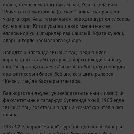
йөреп, 7 еллык мәктәп тәмамлый, Уфага килә һәм
15нче татар мәктәбенә (элекке “Галия” мәдрәсәсе)
укырга керә. Аны тәмамлагач, заводта дүрт ел слесарь
булып эшли. Китап укырга һәвәс малай мәктәп
елларында ук шигырьләр яза башлый. Уфага күчкәч,
аларны төрле басмаларга җибәрә.
Заводта эшләгәндә “Кызыл таң” редакциясе
каршындагы әдәби түгәрәккә йөреп, иҗади чыныгу
ала. Түгәрәк җитәкчесе Әнгам Атнабаев, шул елларда
аңа фатихасын биреп, бер шәлкем шигырьләрен
“Кызыл таң”да бастырып чыгара.
Башкортстан дәүләт университетытының филология
факультетының татар-рус бүлегендә укый, 1965 елда
“Кызыл таң” гәзетасына әдәби хезмәткәр итеп эшкә
алына.
1987-92 елларда “Һәнәк” журналында эшли. Аннары
кабат “Кызыл таң”га кайтып, бүлек мөдире, баш