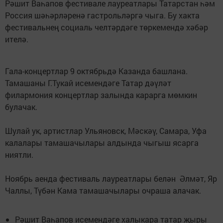
Рәшит Ваһапов фестивале лауреатлары Татарстан һәм
Россия шәһәрләренә гастрольләргә чыга. Бу хакта
фестивальнең социаль челтәрдәге төркемендә хәбәр
ителә.
Гала-концертлар 9 октябрьдә Казанда башлана.
Тамашаны Г.Тукай исемендәге Татар дәүләт
филармония концертлар залында карарга мөмкин
булачак.
Шулай ук, артистлар Ульяновск, Мәскәү, Самара, Уфа
калалары тамашачылары алдында чыгыш ясарга
ниятли.
Ноябрь аенда фестиваль лауреатлары белән Әлмәт, Яр
Чаллы, Түбән Кама тамашачылары очраша алачак.
Рәшит Ваһапов исемендәге халыкара татар җыры