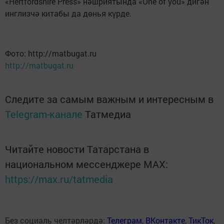
«Hertfordshire Press» нәшриятында «One of you» дигән
инглизчә китабы да дөнья күрде.
Фото: http://matbugat.ru
http://matbugat.ru
Следите за самым важным и интересным в
Telegram-канале
Татмедиа
Читайте новости Татарстана в
национальном мессенджере MАХ:
https://max.ru/tatmedia
Без социаль челтәрләрдә:
Телеграм
,
ВКонтакте
,
ТикТок
,