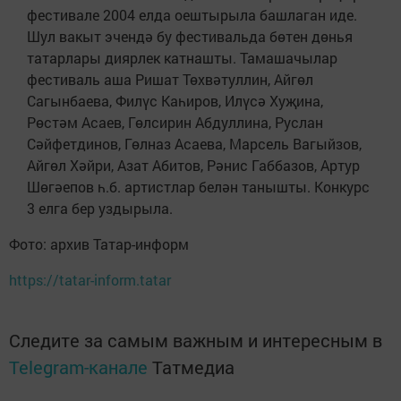
фестивале 2004 елда оештырыла башлаган иде.
Шул вакыт эчендә бу фестивальда бөтен дөнья
татарлары диярлек катнашты. Тамашачылар
фестиваль аша Ришат Төхвәтуллин, Айгөл
Сагынбаева, Филүс Каһиров, Илүсә Хуҗина,
Рөстәм Асаев, Гөлсирин Абдуллина, Руслан
Сәйфетдинов, Гөлназ Асаева, Марсель Вагыйзов,
Айгөл Хәйри, Азат Абитов, Рәнис Габбазов, Артур
Шөгәепов һ.б. артистлар белән танышты. Конкурс
3 елга бер уздырыла.
Фото: архив Татар-информ
https://tatar-inform.tatar
Следите за самым важным и интересным в
Telegram-канале
Татмедиа