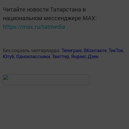
Читайте новости Татарстана в
национальном мессенджере MАХ:
https://max.ru/tatmedia
Без социаль челтәрләрдә:
Телеграм
,
ВКонтакте
,
ТикТок
,
Ютуб
,
Одноклассники
,
Твиттер
,
Яндекс.Дзен