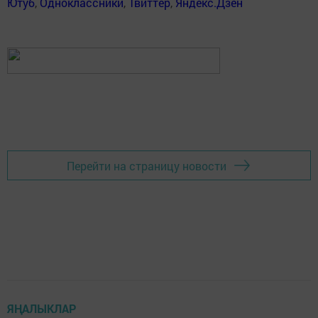
Ютуб
,
Одноклассники
,
Твиттер
,
Яндекс.Дзен
Перейти на страницу новости
ЯҢАЛЫКЛАР