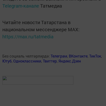
Telegram-канале
Татмедиа
Читайте новости Татарстана в
национальном мессенджере MАХ:
https://max.ru/tatmedia
Без социаль челтәрләрдә:
Телеграм
,
ВКонтакте
,
ТикТок
,
Ютуб
,
Одноклассники
,
Твиттер
,
Яндекс.Дзен