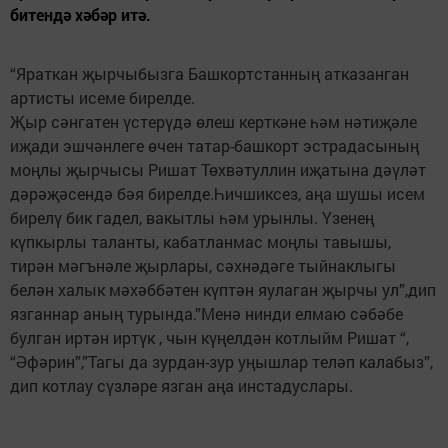
битендә хәбәр итә.
“Яраткан җырчыбызга Башкортстанның атказанган
артисты исеме бирелде.
Җыр сәнгатен үстерүдә өлеш керткәне һәм нәтиҗәле
иҗади эшчәнлеге өчен татар-башкорт эстрадасының
моңлы җырчысы Ришат Төхвәтуллин иҗатына дәүләт
дәрәҗәсендә бәя бирелде.Һичшиксез, аңа шушы исем
бирелү бик гадел, вакытлы һәм урынлы. Үзенең
күпкырлы таланты, кабатланмас моңлы тавышы,
тирән мәгънәле җырлары, сәхнәдәге тыйнаклыгы
белән халык мәхәббәтен күптән яулаган җырчы ул”,дип
язганнар аның турында.”Менә нинди елмаю сәбәбе
булган иртән иртүк , чын күңелдән котлыйм Ришат “,
“Әфәрин”,”Тагы да зурдан-зур уңышлар теләп калабыз”,
дип котлау сүзләре язган аңа инстадуслары.