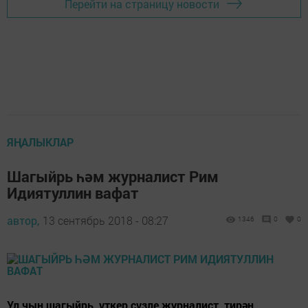
Перейти на страницу новости
ЯҢАЛЫКЛАР
Шагыйрь һәм журналист Рим
Идиятуллин вафат
автор,
13 сентябрь 2018 - 08:27
1346
0
0
Ул чын шагыйрь, үткер сүзле журналист, тирән