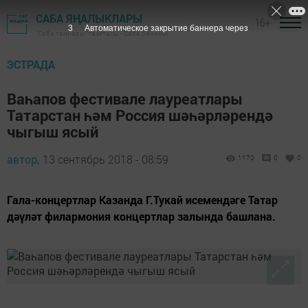
САБА ЯҢАЛЫКЛАРЫ
16+
2
Автоматическое закрытие баннера через
"Саба таңнары" газетасы - Саба районы
ЭСТРАДА
Ваһапов фестивале лауреатлары
Татарстан һәм Россия шәһәрләрендә
чыгыш ясый
автор,
13 сентябрь 2018 - 08:59
1170
0
0
Гала-концертлар Казанда Г.Тукай исемендәге Татар
дәүләт филармония концертлар залында башлана.