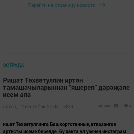
Перейти на страницу новости
ЭСТРАДА
Ришат Төхвәтуллин иртән
тамашачыларыннан “яшереп” дәрәҗәле
исем ала
автор,
12 сентябрь 2018 - 18:39
1454
1
2
ишат Төхвәтуллинга Башкортстанның атказанган
артисты исеме бирелде. Бу хакта ул үзенең инстаграм