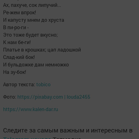
Ах, пахуче, сок липучий...
Ре-жем впрок!
И капусту мнем до хруста
В пи-ро-ги -
Это тоже будет вкусно;
К нам бе-ги!
Платье в крошках; цап ладошкой
Слад-кий бок!
И бульдожке дам немножко
На зу-бок!
Автор текста:
tobico
Фото:
https://pixabay.com | louda2455
https://www.kalen-dar.ru
Следите за самым важным и интересным в