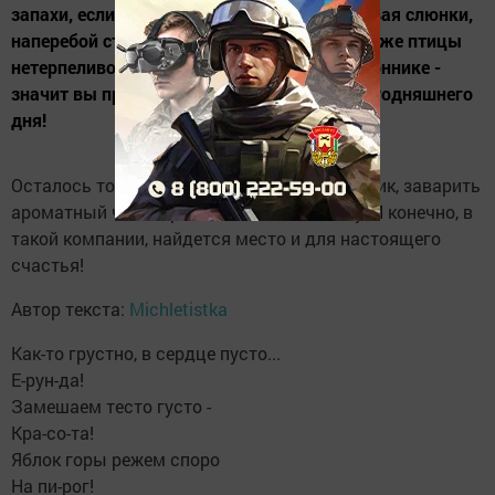
запахи, если ваши друзья и соседи, сглатывая слюнки,
наперебой стучаться к вам в двери, если даже птицы
нетерпеливо выстроились на вашем подоконнике -
значит вы правильно выполнили ритуал сегодняшнего
дня!
Осталось только вскипятить большой чайник, заварить
ароматный чай и пригласить всех к столу. И конечно, в
такой компании, найдется место и для настоящего
счастья!
Автор текста:
Michletistka
Как-то грустно, в сердце пусто...
Е-рун-да!
Замешаем тесто густо -
Кра-со-та!
Яблок горы режем споро
На пи-рог!