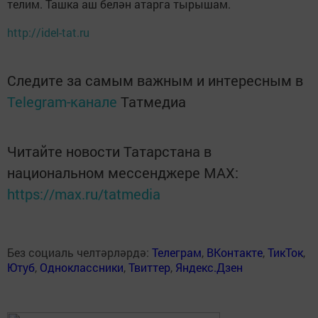
телим. Ташка аш белән атарга тырышам.
http://idel-tat.ru
Следите за самым важным и интересным в
Telegram-канале
Татмедиа
Читайте новости Татарстана в
национальном мессенджере MАХ:
https://max.ru/tatmedia
Без социаль челтәрләрдә:
Телеграм
,
ВКонтакте
,
ТикТок
,
Ютуб
,
Одноклассники
,
Твиттер
,
Яндекс.Дзен