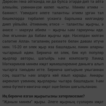
Дөресен генә әйткәндә, ни дә булса этәрде дип тә әйтә
алмыйм, үзеннән-үзе килеп чыкты. Минем әтием —
баянист. Үземдәге әлеге талантны әтием үргән тал
бишекләрдә тирбәлеп үскәнгә барлыкка килгәндер
диеп уйлыйм. Әтиемнең әтисе — талантлы җырчы, ә
әнисе — мәрхүм әбием — җырчы һәм гармунчы иде.
Әни ягыннан да бабам җырчы иде. Нәселдән килгән
сәләтне Аллаһ тәгаләнең рәхмәте белән дәвам итүче
мин. 15-20 ел элек җыр яза башладым, ләкин аларны
чыгармый идем. Берничә ел элек, бик күп популяр
җырлар авторы, шагыйрь һәм композитр Хәмид
Мәткәримов минем иҗат җимешләремне дөньяга алып
чыгарга тәкъдим итте. Берничә шигырьне укыганнан
соң, ошатты һәм аларга көй язып карады. Аннары
әкренләп үземнең җырларны чыгара башладым. Һәм
менә бүгенге көнгәчә иҗат эше белән шөгыльләнәм.
Иң беренче язган җырыгызны хәтерлисезме?
“Җаным минем” җыры. Әлеге җырның сүзләрен иҗат