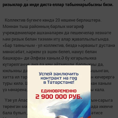
ризыклар да инде дистә еллар табыннарыбызны бизи.
Коллектив бүгенге көндә 20 кешене берләштерә.
Моннан тыш районның барлык мәгариф
учреждениеләре ашханәләрен дә пешекчеләр хезмәте
һәм ризык белән тәэмин итү алар җаваплылыгында.
«Бар таянычым - ул коллектив, бездә һәрвакыт дустанә
мөнәсәбәт, һәркем үз эшен белеп, намус белән
башкара»- ди Әлфизә ханым.Ә бу югарылыкка
күтәрелгәнче, аңа да кем әйтмешли, барлыкны да,
юклыкны да, хакимият үзгәргән, чорлар алышынган,
хәтта ил таркалган вакытны да үз башыннан кичерергә
туры килә. Шулай да кыю холыклы, максатчан ханым
үз һөнәренә, яраткан эшенә гомере буе тугры кала.
Үзе ул Апас районы кызы. Табигатьнең алтын-сарыга
төренгән мәлендә Колгына авылында гаиләдә икенче
бала булып дөньяга килә. Әнисе Фәхия һәм әтисе