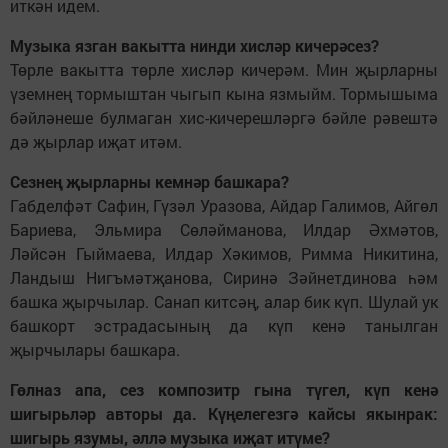
иткән идем.
Музыка язган вакытта нинди хисләр кичерәсез?
Төрле вакытта төрле хисләр кичерәм. Мин җырларны
үземнең тормыштан чыгып кына язмыйм. Тормышыма
бәйләнеше булмаган хис-кичерешләргә бәйле рәвештә
дә җырлар иҗат итәм.
Сезнең җырларны кемнәр башкара?
Габделфәт Сафин, Гүзәл Уразова, Айдар Галимов, Айгөл
Бариева, Эльмира Сөләйманова, Илдар Әхмәтов,
Ләйсән Гыймаева, Илдар Хәкимов, Римма Никитина,
Ландыш Нигъмәтҗанова, Сиринә Зәйнетдинова һәм
башка җырчылар. Санап китсәң, алар бик күп. Шулай ук
башкорт эстрадасының да күп кенә танылган
җырчылары башкара.
Гөлназ апа, сез композитр гына түгел, күп кенә
шигырьләр авторы да. Күңелегезгә кайсы якынрак:
шигырь язумы, әллә музыка иҗат итүме?