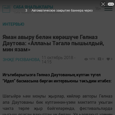
САБА ЯҢАЛЫКЛАРЫ
16+
1
Автоматическое закрытие баннера через
"Саба таңнары" газетасы - Саба районы
ИНТЕРВЬЮ
Яман авыру белән көрәшүче Гөлназ
Даутова: «Аллаһы Тәгалә пышылдый,
мин язам»
11 октябрь 2018 -
ЭНҖЕ РИЗВАНОВА,
1676
0
0
14:15
Игътибарыгызга Гөлназ Даутованың күптән түгел
“Идел” басмасына биргән интервьюны тәкъдим итәбез:
Шагыйрә һәм моңлы җырлар, көйләр авторы Гөлназ
апа Даутованы бик күптәннән-үзем мәктәптә укыган
чакта төрле җыр бәйгеләрендә, фестивальләрдә
чыгыш ясаган вакыттан ук беләм. Ул һәрвакыт үзенең