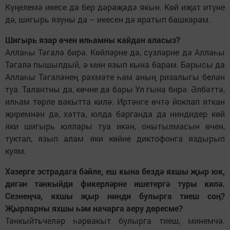
Күңелемә икесе дә бер дәрәҗәдә якын. Көй иҗат итүне
дә, шигырь язуны да – икесен дә яратып башкарам.
Шигырь язар өчен илһамны кайдан аласыз?
Аллаһы Тәгалә бирә. Көйләрне дә, сүзләрне дә Аллаһы
Тәгалә пышылдый, ә мин язып кына барам. Барысы да
Аллаһы Тәгаләнең рәхмәте һәм аның ризалыгы белән
туа. Талантны да, көчне дә бары Ул гына бирә. Әлбәттә,
илһам төрле вакытта килә. Иртәнге өчтә йоклап яткан
җиремнән дә, хәтта, юлда барганда да ниндидер көй
яки шигырь юллары туа икән, онытылмасын өчен,
туктап, язып алам яки көйне диктофонга яздырып
куям.
Хәзерге эстрадага бәйле, еш кына бездә яхшы җыр юк,
дигән тәнкыйди фикерләрне ишетергә туры килә.
Сезнеңчә, яхшы җыр нинди булырга тиеш соң?
Җырларны яхшы һәм начарга аеру дөресме?
Тәнкыйтьчеләр һәрвакыт булырга тиеш, минемчә.