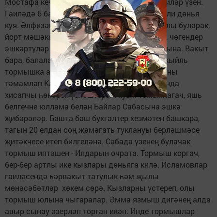
Мостафа кечкенәдән хезмәт белән тәрбиялиләр үзен.
Гаиләдә 6 бала үсә. Әмма әти кеше бик яшьли дөнья
куя. Әлфизәнең дә балачагы әнисенең уң кулы буларак,
йорт мәшәкатьләрендә үтә, басуда бәрәңге, чөгендер
эшкәртүләр нәни кызчыкны эшкә ныгыта гына. Вакыт
бара, балалар да бер-бер артлы үсеп мөстәкыйль
тормышка аяк басалар. Әлфизә 8 нче классны
тәмамлап Казанга килә, финанс техникумында
хисапчы һөнәрен үзләштерә. Укуын тәмамлагач, яшь
белгечне юллама белән Байлар Сабасына эшкә
җибәрәләр. Башта баш бухгалтер хезмәтен башкара,
тагын 20 елдан соң җәмәгать туклануы берләшмәсе
җитәкчесе итеп билгеләнә. Сабада үзенең булачак
тормыш иптәшен - Илдарын очрата. Тормыш коргач,
бер-бер артлы ике кызлары дөньяга килә. Исламовлар
гаиләсендә һәрвакыт татулык һәм җылы
мөнәсәбәтләр хөкем сөрә. Кызларны үстереп, олы
тормыш юлына чыгаралар. Әмма язмыш дигәнең алда
авыр сынау әзерләп торган икән. Инде тормышлар