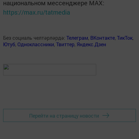
национальном мессенджере MАХ:
https://max.ru/tatmedia
Без социаль челтәрләрдә:
Телеграм
,
ВКонтакте
,
ТикТок
,
Ютуб
,
Одноклассники
,
Твиттер
,
Яндекс.Дзен
Перейти на страницу новости