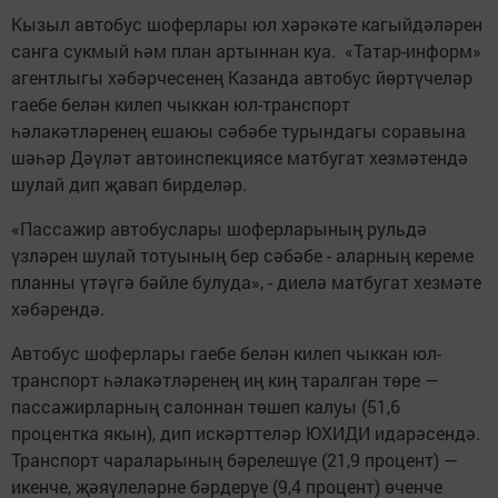
Кызыл автобус шоферлары юл хәрәкәте кагыйдәләрен
санга сукмый һәм план артыннан куа. «Татар-информ»
агентлыгы хәбәрчесенең Казанда автобус йөртүчеләр
гаебе белән килеп чыккан юл-транспорт
һәлакәтләренең ешаюы сәбәбе турындагы соравына
шәһәр Дәүләт автоинспекциясе матбугат хезмәтендә
шулай дип җавап бирделәр.
«Пассажир автобуслары шоферларының рульдә
үзләрен шулай тотуының бер сәбәбе - аларның кереме
планны үтәүгә бәйле булуда», - диелә матбугат хезмәте
хәбәрендә.
Автобус шоферлары гаебе белән килеп чыккан юл-
транспорт һәлакәтләренең иң киң таралган төре —
пассажирларның салоннан төшеп калуы (51,6
процентка якын), дип искәрттеләр ЮХИДИ идарәсендә.
Транспорт чараларының бәрелешүе (21,9 процент) —
икенче, җәяүлеләрне бәрдерүе (9,4 процент) өченче