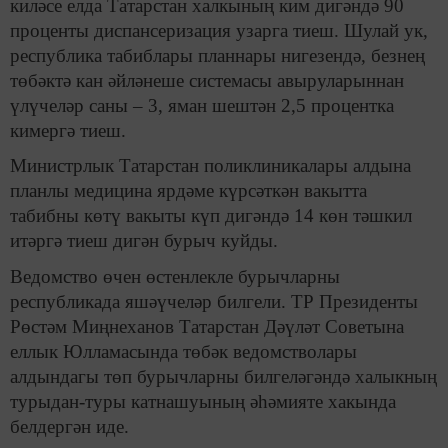
киләсе елда Татарстан халкының ким дигәндә 90
проценты диспансеризация узарга тиеш. Шулай ук,
республика табиблары планнары нигезендә, безнең
төбәктә кан әйләнеше системасы авыруларыннан
үлүчеләр саны – 3, яман шештән 2,5 процентка
кимергә тиеш.
Министрлык Татарстан поликлиникалары алдына
планлы медицина ярдәме күрсәткән вакытта
табибны көтү вакыты күп дигәндә 14 көн тәшкил
итәргә тиеш дигән бурыч куйды.
Ведомство өчен өстенлекле бурычларны
республикада яшәүчеләр билгели. ТР Президенты
Рөстәм Миңнеханов Татарстан Дәүләт Советына
еллык Юлламасында төбәк ведомстволары
алдындагы төп бурычларны билгеләгәндә халыкның
турыдан-туры катнашуының әһәмияте хакында
белдергән иде.