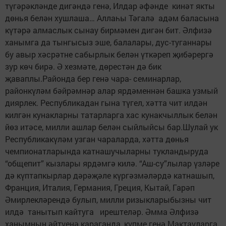
түгәрәкләнде дигәндә генә, Илдар әфәнде кинәт якты
дөнья белән хушлаша… Аллаһы Тәгалә адәм баласына
күтәрә алмаслык сынау бирмәмен дигән бит. Әлфизә
ханымга да тынгысыз эше, балалары, дус-туганнары
бу авыр хәсрәтне сабырлык белән үткәреп җибәрергә
зур көч бирә. Ә хезмәте, дөрестән дә бик
җаваплы.Районда бер генә чара- семинарлар,
районкүләм бәйрәмнәр алар ярдәменнән башка узмый
диярлек. Республикадан гына түгел, хәтта чит илдән
килгән кунакларны татарларга хас кунакчыллык белән
йөз итәсе, милли ашлар белән сыйлыйсы бар.Шулай ук
Республикакүләм узган чараларда, хәтта дөнья
чемпионатларында катнашучыларны тукландыруда
“общепит” кызлары ярдәмгә килә. “Аш-су”лылар үзләре
дә күптапкырлар дәрәҗәле күргәзмәләрдә катнашып,
Франция, Италия, Германия, Греция, Кытай, Гарәп
Әмирлекләрендә булып, милли ризыкларыбызны чит
илдә танытып кайтуга ирештеләр. Әмма Әлфизә
ханымның әйтүенә караганда, күпме генә Мактауларга