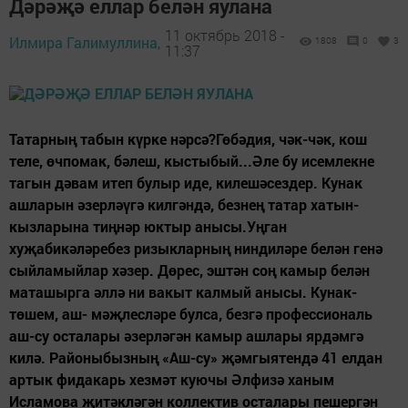
Дәрәҗә еллар белән яулана
11 октябрь 2018 -
Илмира Галимуллина,
1808
0
3
11:37
Татарның табын күрке нәрсә?Гөбәдия, чәк-чәк, кош
теле, өчпомак, бәлеш, кыстыбый...Әле бу исемлекне
тагын дәвам итеп булыр иде, килешәсездер. Кунак
ашларын әзерләүгә килгәндә, безнең татар хатын-
кызларына тиңнәр юктыр анысы.Уңган
хуҗабикәләребез ризыкларның ниндиләре белән генә
сыйламыйлар хәзер. Дөрес, эштән соң камыр белән
маташырга әллә ни вакыт калмый анысы. Кунак-
төшем, аш- мәҗлесләре булса, безгә профессиональ
аш-су осталары әзерләгән камыр ашлары ярдәмгә
килә. Районыбызның «Аш-су» җәмгыятендә 41 елдан
артык фидакарь хезмәт куючы Әлфизә ханым
Исламова җитәкләгән коллектив осталары пешергән