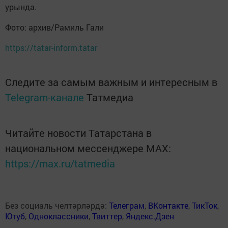
урында.
Фото: архив/Рамиль Гали
https://tatar-inform.tatar
Следите за самым важным и интересным в
Telegram-канале
Татмедиа
Читайте новости Татарстана в
национальном мессенджере MАХ:
https://max.ru/tatmedia
Без социаль челтәрләрдә:
Телеграм
,
ВКонтакте
,
ТикТок
,
Ютуб
,
Одноклассники
,
Твиттер
,
Яндекс.Дзен