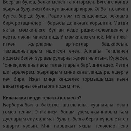
Боерган булса, бәлки менеп тә китәрмен. Бүгенге көндә
җырчы булу өчен бик күп акчалар кирәк. Әлбәттә, акчаң
булса, бар да була. Радио һәм телевидениедә реклама
бирү, ротацияләр — барысы да акчага корылган. Матди
яктан мөмкинлеге булган кеше радио-телевидениегә
кертә, ләкин минем андый мөмкинлегем юк. Мин иҗат
иткән җырларны артистлар башкарсын,
тамашачыларым ишетсен өчен, Аллаһы Тәгаләнең
ярдәме белән зур авыруларны җиңеп чыктым. Күрәсең,
“синең әле ачыласы талантларың бар”, дигәндер. Язган
шигырьләрем, җырларым мине канатландыра, яшәргә
көч бирә. Иҗат миңа көндәлек тормышымда кыен
вакытларны онытырга ярдәм итә.
Киләчәккә нинди теләктә каласыз?
Һәрбарчабызга бәхетле, шатлыклы, куанычлы озын
гомер телим. Әти-әнием, балам, үзем, якыннарым һәм
дусларым сау-сәламәт булып, бергә-бергә күңелле итеп
яшәргә язсын. Мин һәрвакыт яхшы теләкләр генә