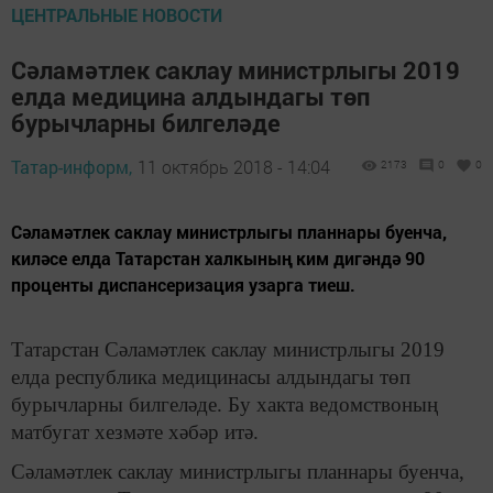
ЦЕНТРАЛЬНЫЕ НОВОСТИ
Сәламәтлек саклау министрлыгы 2019
елда медицина алдындагы төп
бурычларны билгеләде
Татар-информ,
11 октябрь 2018 - 14:04
2173
0
0
Сәламәтлек саклау министрлыгы планнары буенча,
киләсе елда Татарстан халкының ким дигәндә 90
проценты диспансеризация узарга тиеш.
Татарстан Сәламәтлек саклау министрлыгы 2019
елда республика медицинасы алдындагы төп
бурычларны билгеләде. Бу хакта ведомствоның
матбугат хезмәте хәбәр итә.
Сәламәтлек саклау министрлыгы планнары буенча,