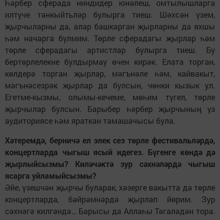
Һәрбер сферада ниндидер юнәлеш, омтылышларга
илтүче тәнкыйтьләр булырга тиеш. Шәхсән үзем,
җырчыларны да, алар башкарган җырларны да яхшы
һәм начарга бүлмим. Төрле сферадагы җырлар һәм
төрле сферадагы артистлар булырга тиеш. Бу
бертөрлелекне булдырмау өчен кирәк. Елата торган,
көлдерә торган җырлар, мәгънәле һәм, кайвакыт,
мәгънәсезрәк җырлар да булсын, чөнки кызык ул.
Егетме-кызмы, олымы-кечеме, мөһим түгел, төрле
җырчылар булсын. Барыбер һәрбер җырчының үз
аудиториясе һәм яраткан тамашачысы була.
Хәтеремдә, берничә ел элек сез төрле фестивальләрдә,
концертларда чыгыш ясый идегез. Бүгенге көндә дә
җырлыйсызмы? Киләчәктә зур сәхнәләрдә чыгыш
ясарга уйламыйсызмы?
Әйе, үзешчән җырчы буларак, хәзерге вакытта да төрле
концертларда, бәйрәмнәрдә җырлап йөрим. Зур
сәхнәгә килгәндә… Барысы да Аллаһы Тәгаләдән тора.