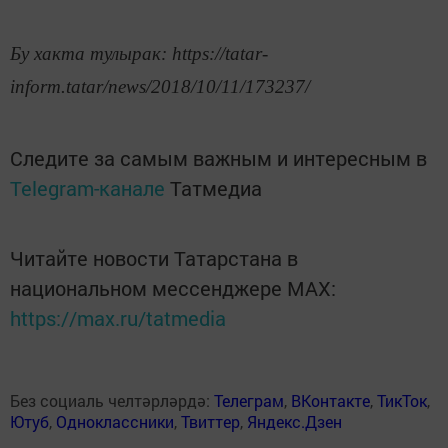
Бу хакта тулырак: https://tatar-
inform.tatar/news/2018/10/11/173237/
Следите за самым важным и интересным в
Telegram-канале
Татмедиа
Читайте новости Татарстана в
национальном мессенджере MАХ:
https://max.ru/tatmedia
Без социаль челтәрләрдә:
Телеграм
,
ВКонтакте
,
ТикТок
,
Ютуб
,
Одноклассники
,
Твиттер
,
Яндекс.Дзен