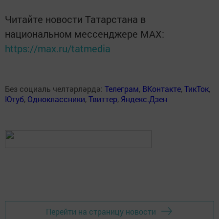
Читайте новости Татарстана в
национальном мессенджере MАХ:
https://max.ru/tatmedia
Без социаль челтәрләрдә:
Телеграм
,
ВКонтакте
,
ТикТок
,
Ютуб
,
Одноклассники
,
Твиттер
,
Яндекс.Дзен
Перейти на страницу новости