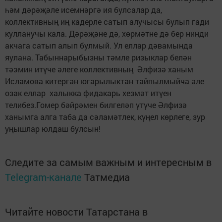
һәм дәрәҗәле исемнәргә ия булсалар да,
коллективның иң кадерле сатып алучысы булып гади
кулланучы кала. Дәрәҗәне дә, хөрмәтне дә бер нинди
акчага сатып алып булмый. Ул еллар дәвамында
яулана. Табыннарыбызны тәмле ризыклар белән
тәэмин итүче әлеге коллективның Әлфизә ханым
Исламова китергән югарылыктан тайпылмыйча әле
озак еллар халыкка фидакарь хезмәт итүен
телибез.Гомер бәйрәмен билгеләп үтүче Әлфизә
ханымга алга таба да сәламәтлек, күңел көрлеге, зур
уңышлар юлдаш булсын!
Следите за самым важным и интересным в
Telegram-канале
Татмедиа
Читайте новости Татарстана в