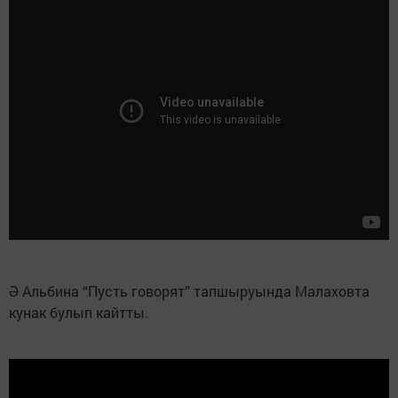
Ә Альбина “Пусть говорят” тапшыруында Малаховта
кунак булып кайтты.