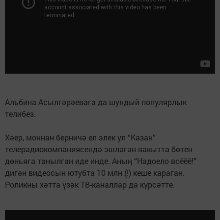
Альбина Асылгәрәевага да шундый популярлык
телибез.
Хәер, моннан берничә ел элек ул “Казан”
телерадиокомпаниясендә эшләгән вакытта бөтен
дөньяга танылган иде инде. Аның “Надоело всёёё!”
дигән видеосын ютубта 10 млн (!) кеше караган.
Роликны хәтта үзәк ТВ-каналлар да күрсәтте.