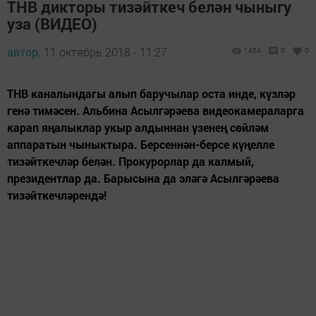
ТНВ дикторы тизәйткеч белән чыныгу
уза (ВИДЕО)
автор,
11 октябрь 2018 - 11:27
1454
0
0
ТНВ каналындагы алып баручылар оста инде, күзләр
генә тимәсен. Альбина Асылгәрәева видеокамераларга
карап яңалыклар укыр алдыннан үзенең сөйләм
аппаратын чыныктыра. Берсеннән-берсе күңелле
тизәйткечләр белән. Прокурорлар да калмый,
президентлар да. Барысына да эләгә Асылгәрәева
тизәйткечләрендә!