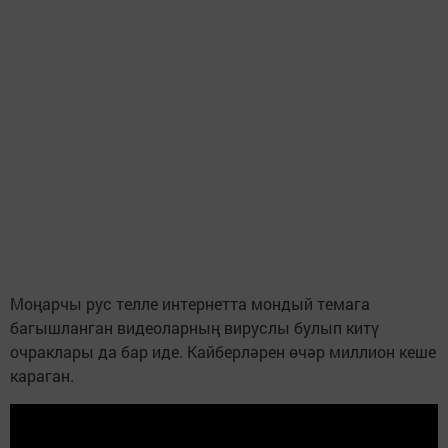
Моңарчы рус телле интернетта мондый темага
багышланган видеоларның вируслы булып китү
очраклары да бар иде. Кайберләрен өчәр миллион кеше
караган.