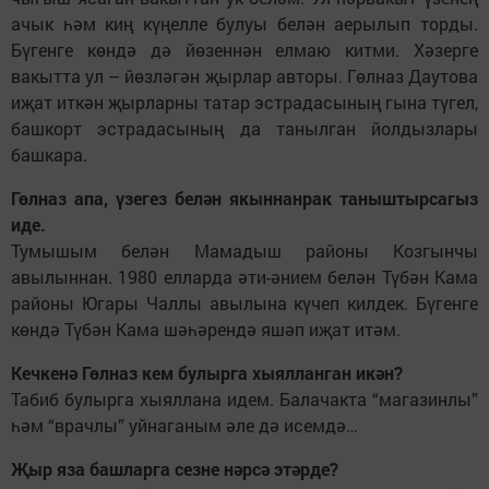
ачык һәм киң күңелле булуы белән аерылып торды.
Бүгенге көндә дә йөзеннән елмаю китми. Хәзерге
вакытта ул – йөзләгән җырлар авторы. Гөлназ Даутова
иҗат иткән җырларны татар эстрадасының гына түгел,
башкорт эстрадасының да танылган йолдызлары
башкара.
Гөлназ апа, үзегез белән якыннанрак таныштырсагыз
иде.
Тумышым белән Мамадыш районы Козгынчы
авылыннан. 1980 елларда әти-әнием белән Түбән Кама
районы Югары Чаллы авылына күчеп килдек. Бүгенге
көндә Түбән Кама шәһәрендә яшәп иҗат итәм.
Кечкенә Гөлназ кем булырга хыялланган икән?
Табиб булырга хыяллана идем. Балачакта “магазинлы”
һәм “врачлы” уйнаганым әле дә исемдә…
Җыр яза башларга сезне нәрсә этәрде?