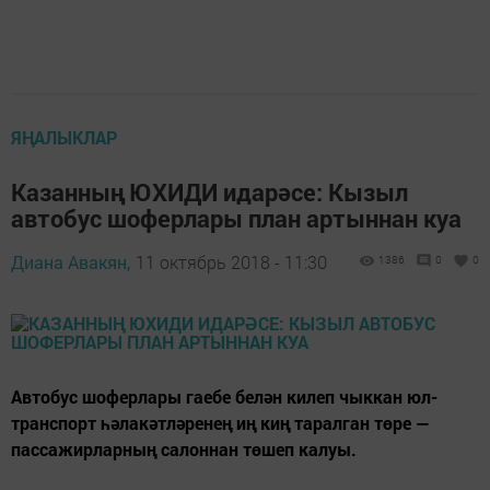
ЯҢАЛЫКЛАР
Казанның ЮХИДИ идарәсе: Кызыл
автобус шоферлары план артыннан куа
Диана Авакян,
11 октябрь 2018 - 11:30
1386
0
0
Автобус шоферлары гаебе белән килеп чыккан юл-
транспорт һәлакәтләренең иң киң таралган төре —
пассажирларның салоннан төшеп калуы.