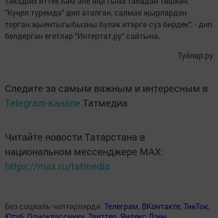
тәкъдим иттек һәм әле яңа гына табадан төшкән,
"Күңел түремдә" дип аталган, салмак җырлардан
торган җыентыгыбызны бүләк итәргә сүз бирдек", - дип
белдергән егетләр "Интертат.ру" сайтына.
Туйлар.ру
Следите за самым важным и интересным в
Telegram-канале
Татмедиа
Читайте новости Татарстана в
национальном мессенджере MАХ:
https://max.ru/tatmedia
Без социаль челтәрләрдә:
Телеграм
,
ВКонтакте
,
ТикТок
,
Ютуб
,
Одноклассники
,
Твиттер
,
Яндекс.Дзен