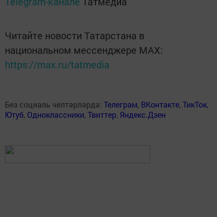
Telegram-канале
Татмедиа
Читайте новости Татарстана в
национальном мессенджере MАХ:
https://max.ru/tatmedia
Без социаль челтәрләрдә:
Телеграм
,
ВКонтакте
,
ТикТок
,
Ютуб
,
Одноклассники
,
Твиттер
,
Яндекс.Дзен