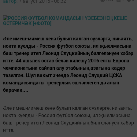
автор,
7 август 2015 - 08:32
1249
0
0
Әле имеш-мимеш кенә булып калган сүзләргә, ниһаять,
нокта куелды - Россия футбол союзы, ил җыелмасына
баш тренер итеп Леонид Слуцкийның билгеләнүен хәбәр
итте. 44 яшьлек остаз белән килешү 2016 елгы Европа
чемпионатына сайлап алу этабының азагына кадәр
төзелгән. Шул вакыт эчендә Леонид Слуцкий ЦСКА
командасындагы тренерлык эшчәнлеген дә алып
барачак....
Әле имеш-мимеш кенә булып калган сүзләргә, ниһаять,
нокта куелды - Россия футбол союзы, ил җыелмасына
баш тренер итеп Леонид Слуцкийның билгеләнүен хәбәр
итте.