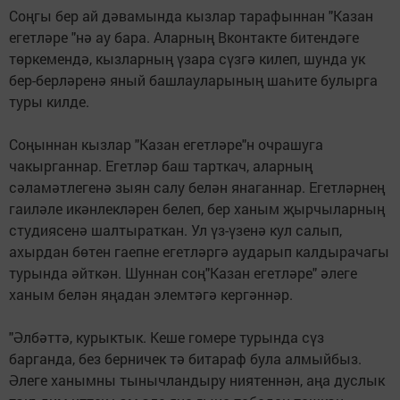
Соңгы бер ай дәвамында кызлар тарафыннан "Казан
егетләре "нә ау бара. Аларның Вконтакте битендәге
төркемендә, кызларның үзара сүзгә килеп, шунда ук
бер-берләренә яный башлауларының шаһите булырга
туры килде.
Соңыннан кызлар "Казан егетләре"н очрашуга
чакырганнар. Егетләр баш тарткач, аларның
сәламәтлегенә зыян салу белән янаганнар. Егетләрнең
гаиләле икәнлекләрен белеп, бер ханым җырчыларның
студиясенә шалтыраткан. Ул үз-үзенә кул салып,
ахырдан бөтен гаепне егетләргә аударып калдырачагы
турында әйткән. Шуннан соң"Казан егетләре" әлеге
ханым белән яңадан элемтәгә кергәннәр.
"Әлбәттә, курыктык. Кеше гомере турында сүз
барганда, без берничек тә битараф була алмыйбыз.
Әлеге ханымны тынычландыру ниятеннән, аңа дуслык