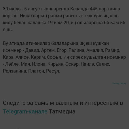
30 июль - 5 август көннәрендә Казанда 445 пар гаилә
корган. Никахларын рәсми рәвештә теркәүче иң яшь
кияү белән кәләшкә 19 һәм 20, иң олыларына 66 һәм 56
яшь.
Бу атнада әти-әниләр балаларына иң еш кушкан
исемнәр - Давид, Артем, Егор, Ралина, Амалия, Рамир,
Кира, Алисә, Кәрим, Софья. Иң сирәк кушылган исемнәр
- Ләйлә, Мия, Илона, Кирьян, Әскәр, Наилә, Салих,
Ролзалина, Платон, Рәсүл.
Интертат.ру
Следите за самым важным и интересным в
Telegram-канале
Татмедиа