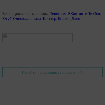
Без социаль челтәрләрдә:
Телеграм
,
ВКонтакте
,
ТикТок
,
Ютуб
,
Одноклассники
,
Твиттер
,
Яндекс.Дзен
Перейти на страницу новости