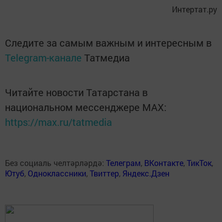
Интертат.ру
Следите за самым важным и интересным в
Telegram-канале
Татмедиа
Читайте новости Татарстана в
национальном мессенджере MАХ:
https://max.ru/tatmedia
Без социаль челтәрләрдә:
Телеграм
,
ВКонтакте
,
ТикТок
,
Ютуб
,
Одноклассники
,
Твиттер
,
Яндекс.Дзен