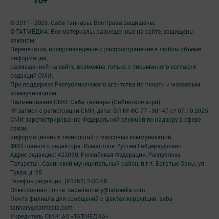
© 2011 - 2026. Саба таңнары. Все права защищены.
© ТАТМЕДИА. Все материалы, размещенные на сайте, защищены
законом.
Перепечатка, воспроизведение и распространение в любом объеме
информации,
размещенной на сайте, возможна только с письменного согласия
редакций СМИ.
При поддержке Республиканского агентства по печати и массовым
коммуникациям.
Наименование СМИ: Саба таннары (Сабинские зори)
№ записи о регистрации СМИ, дата: ЭЛ № ФС 77 - 90147 от 07.10.2025
СМИ зарегистрированно Федеральной службой по надзору в сфере
связи,
информационных технологий и массовых коммуникаций
ФИО главного редактора: Исмагилов Рустем Габдерауфович
Адрес редакции: 422060, Российская Федерация, Республика
Татарстан, Сабинский муниципальный район, п.г.т. Богатые Сабы, ул.
Тукая, д. 95
Телефон редакции: (84362) 2-30-58
Электронная почта: saba-tannary@tatmedia.com
Почта филиала для сообщений о фактах коррупции: saba-
tannary@tatmedia.com
Учредитель СМИ: АО «ТАТМЕДИА»