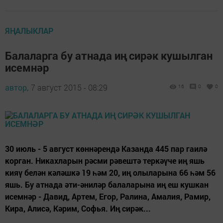
ЯҢАЛЫКЛАР
Балаларга бу атнада иң сирәк кушылган
исемнәр
автор,
7 август 2015 - 08:29
16
0
0
30 июль - 5 август көннәрендә Казанда 445 пар гаилә
корган. Никахларын рәсми рәвештә теркәүче иң яшь
кияү белән кәләшкә 19 һәм 20, иң олыларына 66 һәм 56
яшь. Бу атнада әти-әниләр балаларына иң еш кушкан
исемнәр - Давид, Артем, Егор, Ралина, Амалия, Рамир,
Кира, Алисә, Кәрим, Софья. Иң сирәк...