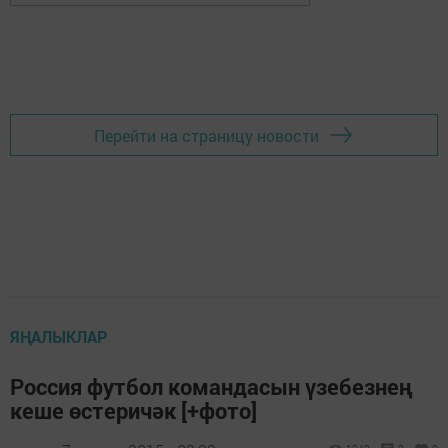
Перейти на страницу новости
ЯҢАЛЫКЛАР
Россия футбол командасын үзебезнең
кеше өстеричәк [+фото]