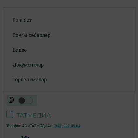
Баш бит
Соңгы хәбәрләр
Видео
Документлар
Төрле темалар
Телефон АО «ТАТМЕДИА»:
(843) 222 09 84
16+