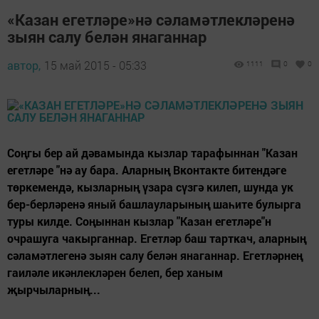
«Казан егетләре»нә сәламәтлекләренә
зыян салу белән янаганнар
автор,
15 май 2015 - 05:33
1111
0
0
Соңгы бер ай дәвамында кызлар тарафыннан "Казан
егетләре "нә ау бара. Аларның Вконтакте битендәге
төркемендә, кызларның үзара сүзгә килеп, шунда ук
бер-берләренә яный башлауларының шаһите булырга
туры килде. Соңыннан кызлар "Казан егетләре"н
очрашуга чакырганнар. Егетләр баш тарткач, аларның
сәламәтлегенә зыян салу белән янаганнар. Егетләрнең
гаиләле икәнлекләрен белеп, бер ханым
җырчыларның...