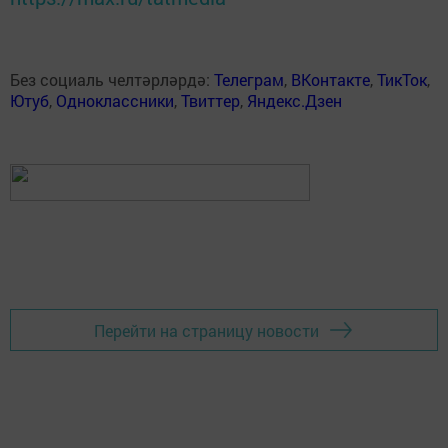
Без социаль челтәрләрдә:
Телеграм
,
ВКонтакте
,
ТикТок
,
Ютуб
,
Одноклассники
,
Твиттер
,
Яндекс.Дзен
Перейти на страницу новости