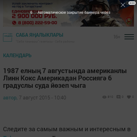
5
Автоматическое закрытие баннера через
САБА ЯҢАЛЫКЛАРЫ
16+
"Саба таңнары" газетасы - Саба районы
КАЛЕНДАРЬ
1987 елның 7 августында американлы
Линн Кокс Америкадан Россиягә 6
градуслы суда йөзеп чыга
автор,
7 август 2015 - 10:40
810
0
0
Следите за самым важным и интересным в