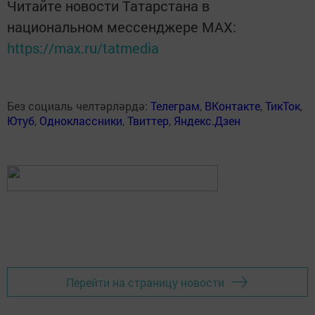
Читайте новости Татарстана в
национальном мессенджере MАХ:
https://max.ru/tatmedia
Без социаль челтәрләрдә:
Телеграм
,
ВКонтакте
,
ТикТок
,
Ютуб
,
Одноклассники
,
Твиттер
,
Яндекс.Дзен
Перейти на страницу новости