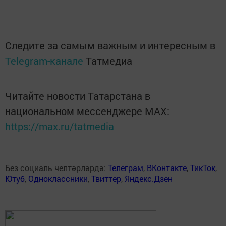
Следите за самым важным и интересным в
Telegram-канале
Татмедиа
Читайте новости Татарстана в
национальном мессенджере MАХ:
https://max.ru/tatmedia
Без социаль челтәрләрдә:
Телеграм
,
ВКонтакте
,
ТикТок
,
Ютуб
,
Одноклассники
,
Твиттер
,
Яндекс.Дзен