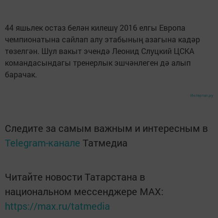
44 яшьлек остаз белән килешү 2016 елгы Европа
чемпионатына сайлап алу этабының азагына кадәр
төзелгән. Шул вакыт эчендә Леонид Слуцкий ЦСКА
командасындагы тренерлык эшчәнлеген дә алып
барачак.
Интертат.ру
Следите за самым важным и интересным в
Telegram-канале
Татмедиа
Читайте новости Татарстана в
национальном мессенджере MАХ:
https://max.ru/tatmedia