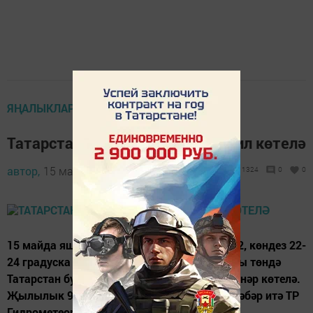
ЯҢАЛЫКЛАР
Татарстанда яшен һәм көчле җил көтелә
автор,
15 май 2015 - 05:45
1324
0
0
15 майда яшен һәм көчле җил. Төнлә - 10-12, көндез 22-
24 градуска кадәр җылыта. 16 майга каршы төндә
Татарстан буенча урыны белән яңгыр, яшеннәр көтелә.
Җылылык 9-14 градуска кадәр җитә, дип хәбәр итә ТР
Гидрометеорология һәм әйләнә-тирә мохит