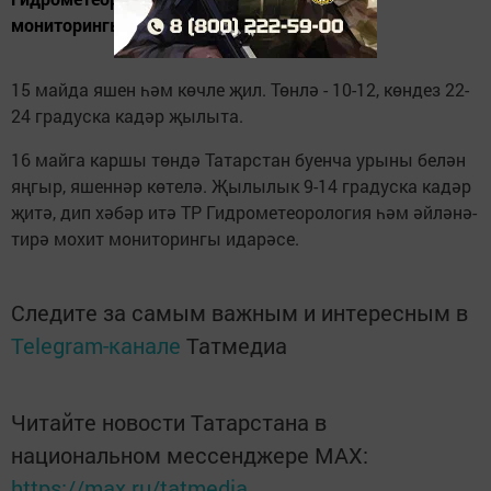
мониторингы идарәсе.
15 майда яшен һәм көчле җил. Төнлә - 10-12, көндез 22-
24 градуска кадәр җылыта.
16 майга каршы төндә Татарстан буенча урыны белән
яңгыр, яшеннәр көтелә. Җылылык 9-14 градуска кадәр
җитә, дип хәбәр итә ТР Гидрометеорология һәм әйләнә-
тирә мохит мониторингы идарәсе.
Следите за самым важным и интересным в
Telegram-канале
Татмедиа
Читайте новости Татарстана в
национальном мессенджере MАХ:
https://max.ru/tatmedia