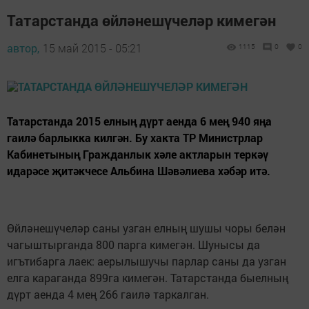
Татарстанда өйләнешүчеләр кимегән
автор,
15 май 2015 - 05:21
1115
0
0
Татарстанда 2015 елның дүрт аенда 6 мең 940 яңа
гаилә барлыкка килгән. Бу хакта ТР Министрлар
Кабинетының Гражданлык хәле актларын теркәү
идарәсе җитәкчесе Альбина Шәвәлиева хәбәр итә.
Өйләнешүчеләр саны узган елның шушы чоры белән
чагыштырганда 800 парга кимегән. Шунысы да
игътибарга лаек: аерылышучы парлар саны да узган
елга караганда 899га кимегән. Татарстанда быелның
дүрт аенда 4 мең 266 гаилә таркалган.