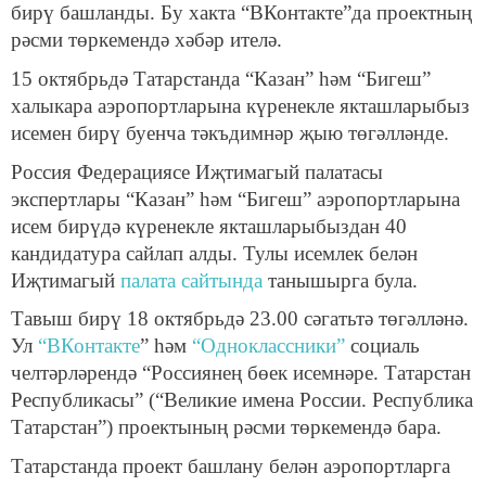
бирү башланды. Бу хакта “ВКонтакте”да проектның
рәсми төркемендә хәбәр ителә.
15 октябрьдә Татарстанда “Казан” һәм “Бигеш”
халыкара аэропортларына күренекле якташларыбыз
исемен бирү буенча тәкъдимнәр җыю төгәлләнде.
Россия Федерациясе Иҗтимагый палатасы
экспертлары “Казан” һәм “Бигеш” аэропортларына
исем бирүдә күренекле якташларыбыздан 40
кандидатура сайлап алды. Тулы исемлек белән
Иҗтимагый
палата сайтында
танышырга була.
Тавыш бирү 18 октябрьдә 23.00 сәгатьтә төгәлләнә.
Ул
“ВКонтакте
” һәм
“Одноклассники”
социаль
челтәрләрендә “Россиянең бөек исемнәре. Татарстан
Республикасы” (“Великие имена России. Республика
Татарстан”) проектының рәсми төркемендә бара.
Татарстанда проект башлану белән аэропортларга