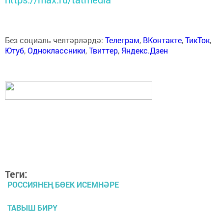
Без социаль челтәрләрдә:
Телеграм
,
ВКонтакте
,
ТикТок
,
Ютуб
,
Одноклассники
,
Твиттер
,
Яндекс.Дзен
Теги:
РОССИЯНЕҢ БӨЕК ИСЕМНӘРЕ
ТАВЫШ БИРҮ