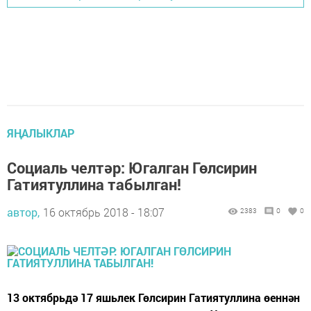
ЯҢАЛЫКЛАР
Социаль челтәр: Югалган Гөлсирин
Гатиятуллина табылган!
автор,
16 октябрь 2018 - 18:07
2383
0
0
13 октябрьдә 17 яшьлек Гөлсирин Гатиятуллина өеннән