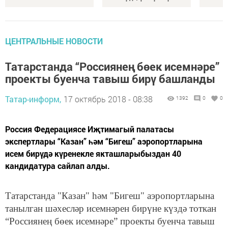
ЦЕНТРАЛЬНЫЕ НОВОСТИ
Татарстанда “Россиянең бөек исемнәре”
проекты буенча тавыш бирү башланды
Татар-информ,
17 октябрь 2018 - 08:38
1392
0
0
Россия Федерациясе Иҗтимагый палатасы
экспертлары “Казан” һәм “Бигеш” аэропортларына
исем бирүдә күренекле якташларыбыздан 40
кандидатура сайлап алды.
Татарстанда "Казан" һәм "Бигеш" аэропортларына
танылган шәхесләр исемнәрен бирүне күздә тоткан
“Россиянең бөек исемнәре” проекты буенча тавыш