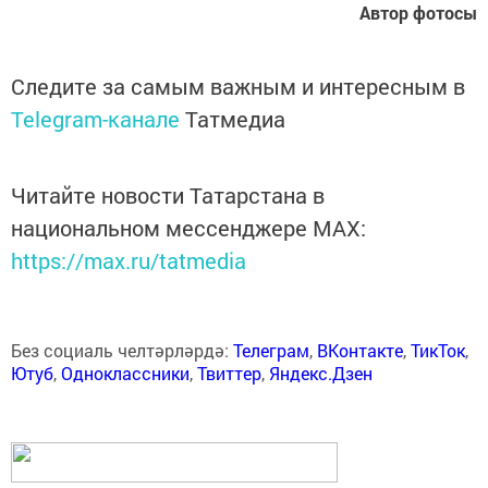
Автор фотосы
Следите за самым важным и интересным в
Telegram-канале
Татмедиа
Читайте новости Татарстана в
национальном мессенджере MАХ:
https://max.ru/tatmedia
Без социаль челтәрләрдә:
Телеграм
,
ВКонтакте
,
ТикТок
,
Ютуб
,
Одноклассники
,
Твиттер
,
Яндекс.Дзен