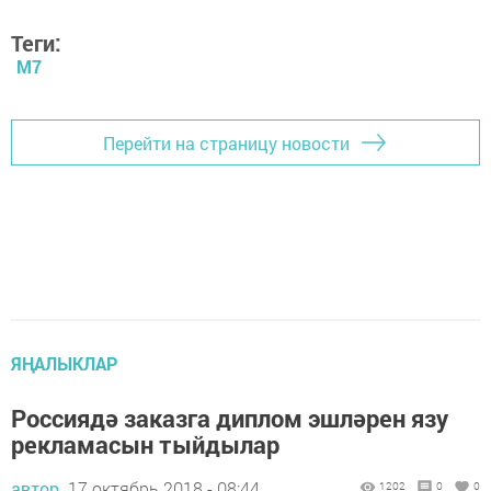
Теги:
М7
Перейти на страницу новости
ЯҢАЛЫКЛАР
Россиядә заказга диплом эшләрен язу
рекламасын тыйдылар
автор,
17 октябрь 2018 - 08:44
1202
0
0