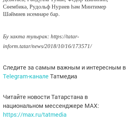
Сөембикә, Рудольф Нуриев һәм Минтимер
Шәймиев исемнәре бар.
Бу хакта тулырак: https://tatar-
inform.tatar/news/2018/10/16/173571/
Следите за самым важным и интересным в
Telegram-канале
Татмедиа
Читайте новости Татарстана в
национальном мессенджере MАХ:
https://max.ru/tatmedia