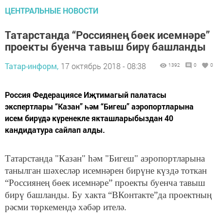
ЦЕНТРАЛЬНЫЕ НОВОСТИ
Татарстанда “Россиянең бөек исемнәре”
проекты буенча тавыш бирү башланды
Татар-информ,
17 октябрь 2018 - 08:38
1392
0
0
Россия Федерациясе Иҗтимагый палатасы
экспертлары “Казан” һәм “Бигеш” аэропортларына
исем бирүдә күренекле якташларыбыздан 40
кандидатура сайлап алды.
Татарстанда "Казан" һәм "Бигеш" аэропортларына
танылган шәхесләр исемнәрен бирүне күздә тоткан
“Россиянең бөек исемнәре” проекты буенча тавыш
бирү башланды. Бу хакта “ВКонтакте”да проектның
рәсми төркемендә хәбәр ителә.