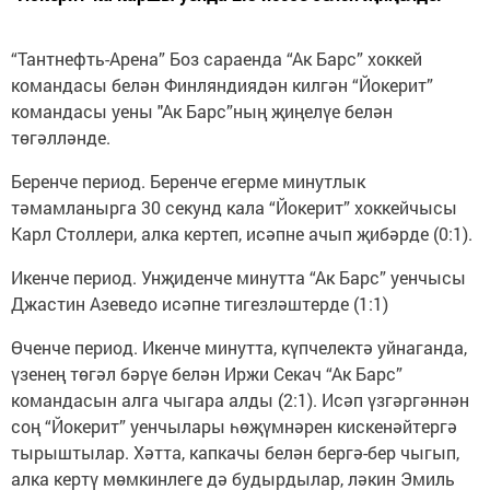
“Тантнефть-Арена” Боз сараенда “Ак Барс” хоккей
командасы белән Финляндиядән килгән “Йокерит”
командасы уены "Ак Барс”ның җиңелүе белән
төгәлләнде.
Беренче период. Беренче егерме минутлык
тәмамланырга 30 секунд кала “Йокерит” хоккейчысы
Карл Столлери, алка кертеп, исәпне ачып җибәрде (0:1).
Икенче период. Унҗиденче минутта “Ак Барс” уенчысы
Джастин Азеведо исәпне тигезләштерде (1:1)
Өченче период. Икенче минутта, күпчелектә уйнаганда,
үзенең төгәл бәрүе белән Иржи Секач “Ак Барс”
командасын алга чыгара алды (2:1). Исәп үзгәргәннән
соң “Йокерит” уенчылары һөҗүмнәрен кискенәйтергә
тырыштылар. Хәтта, капкачы белән бергә-бер чыгып,
алка кертү мөмкинлеге дә будырдылар, ләкин Эмиль