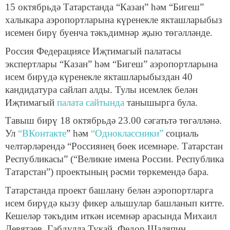
15 октябрьдә Татарстанда “Казан” һәм “Бигеш”
халыкара аэропортларына күренекле якташларыбыз
исемен бирү буенча тәкъдимнәр җыю төгәлләнде.
Россия Федерациясе Иҗтимагый палатасы
экспертлары “Казан” һәм “Бигеш” аэропортларына
исем бирүдә күренекле якташларыбыздан 40
кандидатура сайлап алды. Тулы исемлек белән
Иҗтимагый
палата сайтында
танышырга була.
Тавыш бирү 18 октябрьдә 23.00 сәгатьтә төгәлләнә.
Ул
“ВКонтакте
” һәм
“Одноклассники”
социаль
челтәрләрендә “Россиянең бөек исемнәре. Татарстан
Республикасы” (“Великие имена России. Республика
Татарстан”) проектының рәсми төркемендә бара.
Татарстанда проект башлану белән аэропортларга
исем бирүдә кызу фикер алышулар башланып китте.
Кешеләр тәкъдим иткән исемнәр арасында Михаил
Девятаев, Габдулла Тукай, Федор Шаляпин,