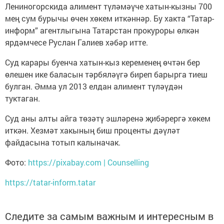
Лениногорскида алимент түләмәүче хатын-кызны 700
мең сум бурычы өчен хөкем иткәннәр. Бу хакта “Татар-
информ” агентлыгына Татарстан прокуроры өлкән
ярдәмчесе Руслан Галиев хәбәр итте.
Суд карары буенча хатын-кыз кеременең өчтән бер
өлешен ике баласын тәрбяләүгә биреп барырга тиеш
булган. Әмма ул 2013 елдан алимент түләүдән
туктаган.
Суд аны алты айга төзәтү эшләренә җибәрергә хөкем
иткән. Хезмәт хакының биш проценты дәүләт
файдасына тотып калыначак.
Фото:
https://pixabay.com | Counselling
https://tatar-inform.tatar
Следите за самым важным и интересным в