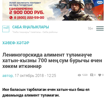
САБА ЯҢАЛЫКЛАРЫ
16+
"Саба таңнары" газетасы - Саба районы
ХӘВЕФ-ХӘТӘР
Лениногорскида алимент түләмәүче
хатын-кызны 700 мең сум бурычы өчен
хөкем иткәннәр
автор,
17 октябрь 2018 - 12:25
1223
0
0
Ике баласын тәрбяләгән өчен хатын-кыз биш ел
дәвамында алимент түләмәгән.