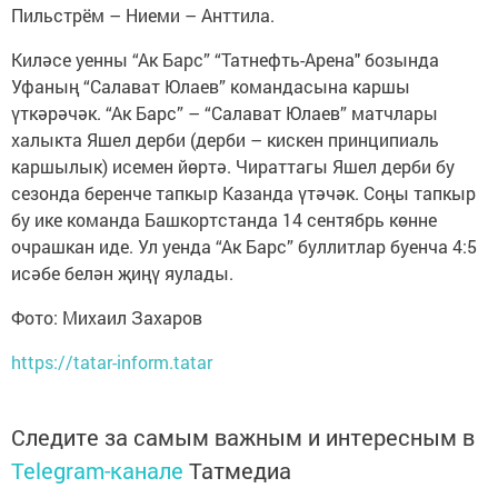
Пильстрём – Ниеми – Анттила.
Киләсе уенны “Ак Барс” “Татнефть-Арена" бозында
Уфаның “Салават Юлаев” командасына каршы
үткәрәчәк. “Ак Барс” – “Салават Юлаев” матчлары
халыкта Яшел дерби (дерби – кискен принципиаль
каршылык) исемен йөртә. Чираттагы Яшел дерби бу
сезонда беренче тапкыр Казанда үтәчәк. Соңы тапкыр
бу ике команда Башкортстанда 14 сентябрь көнне
очрашкан иде. Ул уенда “Ак Барс” буллитлар буенча 4:5
исәбе белән җиңү яулады.
Фото: Михаил Захаров
https://tatar-inform.tatar
Следите за самым важным и интересным в
Telegram-канале
Татмедиа