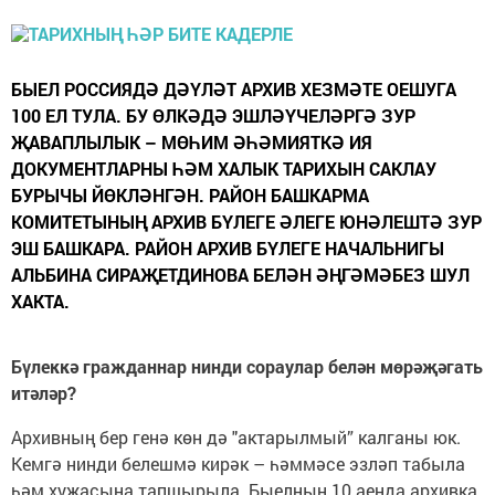
БЫЕЛ РОССИЯДӘ ДӘҮЛӘТ АРХИВ ХЕЗМӘТЕ ОЕШУГА
100 ЕЛ ТУЛА. БУ ӨЛКӘДӘ ЭШЛӘҮЧЕЛӘРГӘ ЗУР
ҖАВАПЛЫЛЫК – МӨҺИМ ӘҺӘМИЯТКӘ ИЯ
ДОКУМЕНТЛАРНЫ ҺӘМ ХАЛЫК ТАРИХЫН САКЛАУ
БУРЫЧЫ ЙӨКЛӘНГӘН. РАЙОН БАШКАРМА
КОМИТЕТЫНЫҢ АРХИВ БҮЛЕГЕ ӘЛЕГЕ ЮНӘЛЕШТӘ ЗУР
ЭШ БАШКАРА. РАЙОН АРХИВ БҮЛЕГЕ НАЧАЛЬНИГЫ
АЛЬБИНА СИРАҖЕТДИНОВА БЕЛӘН ӘҢГӘМӘБЕЗ ШУЛ
ХАКТА.
Бүлеккә гражданнар нинди сораулар белән мөрәҗәгать
итәләр?
Архивның бер генә көн дә "актарылмый” калганы юк.
Кемгә нинди белешмә кирәк – һәммәсе эзләп табыла
һәм хуҗасына тапшырыла. Быелның 10 аенда архивка