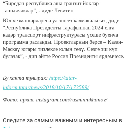
“Биредән республика аша транзит йөкләр
ташыячаклар”, - диде Левитин.
Юл хезмәткәрләренә ул эшсез калмаячаксыз, диде.
“Республика Президенты тарафыннан 2024 елга
кадәр транспорт инфраструктурасы үсеше буенча
программа расланды. Проектларның берсе – Казан-
Мәскәү югары тизлекле юлын төзү. Сезгә эш күп
булачак”, - дип әйтте Россия Президенты ярдәмчесе.
Бу хакта тулырак:
https://tatar-
inform.tatar/news/2018/10/17/173589/
Фото
:
архив
, instagram.com/rusminnikhanov/
Следите за самым важным и интересным в