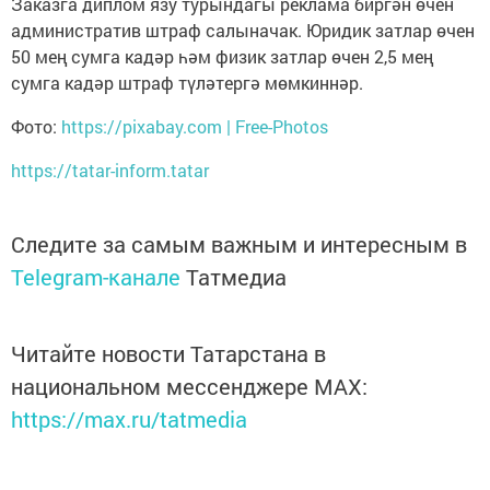
Заказга диплом язу турындагы реклама биргән өчен
административ штраф салыначак. Юридик затлар өчен
50 мең сумга кадәр һәм физик затлар өчен 2,5 мең
сумга кадәр штраф түләтергә мөмкиннәр.
Фото:
https://pixabay.com | Free-Photos
https://tatar-inform.tatar
Следите за самым важным и интересным в
Telegram-канале
Татмедиа
Читайте новости Татарстана в
национальном мессенджере MАХ:
https://max.ru/tatmedia