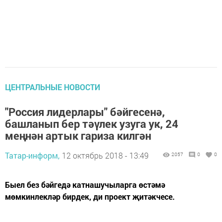
ЦЕНТРАЛЬНЫЕ НОВОСТИ
"Россия лидерлары" бәйгесенә,
башланып бер тәүлек узуга ук, 24
меңнән артык гариза килгән
Татар-информ,
12 октябрь 2018 - 13:49
2057
0
0
Быел без бәйгедә катнашучыларга өстәмә
мөмкинлекләр бирдек, ди проект җитәкчесе.