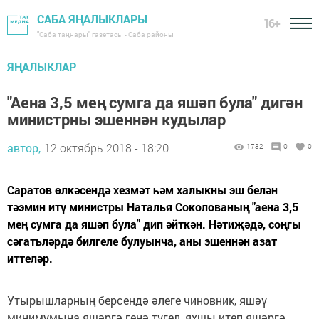
САБА ЯҢАЛЫКЛАРЫ
16+
"Саба таңнары" газетасы - Саба районы
ЯҢАЛЫКЛАР
"Аена 3,5 мең сумга да яшәп була" дигән
министрны эшеннән кудылар
автор,
12 октябрь 2018 - 18:20
1732
0
0
Саратов өлкәсендә хезмәт һәм халыкны эш белән
тәэмин итү министры Наталья Соколованың "аена 3,5
мең сумга да яшәп була" дип әйткән. Нәтиҗәдә, соңгы
сәгатьләрдә билгеле булуынча, аны эшеннән азат
иттеләр.
Утырышларның берсендә әлеге чиновник, яшәү
минимумына яшәргә генә түгел, яхшы итеп яшәргә