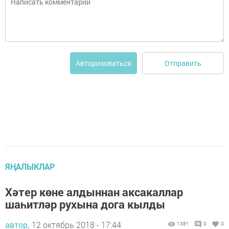
Отправить
Авторизоваться
ЯҢАЛЫКЛАР
Хәтер көне алдыннан аксакаллар
шаһитләр рухына дога кылды
автор,
12 октябрь 2018 - 17:44
1381
0
0