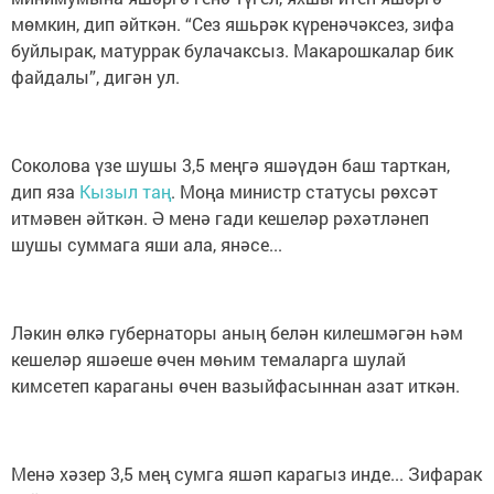
мөмкин, дип әйткән. “Сез яшьрәк күренәчәксез, зифа
буйлырак, матуррак булачаксыз. Макарошкалар бик
файдалы”, дигән ул.
Соколова үзе шушы 3,5 меңгә яшәүдән баш тарткан,
дип яза
Кызыл таң
. Моңа министр статусы рөхсәт
итмәвен әйткән. Ә менә гади кешеләр рәхәтләнеп
шушы суммага яши ала, янәсе...
Ләкин өлкә губернаторы аның белән килешмәгән һәм
кешеләр яшәеше өчен мөһим темаларга шулай
кимсетеп караганы өчен вазыйфасыннан азат иткән.
Менә хәзер 3,5 мең сумга яшәп карагыз инде... Зифарак