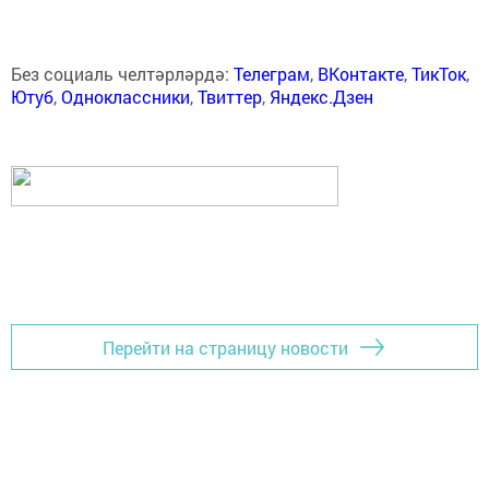
Без социаль челтәрләрдә:
Телеграм
,
ВКонтакте
,
ТикТок
,
Ютуб
,
Одноклассники
,
Твиттер
,
Яндекс.Дзен
Перейти на страницу новости