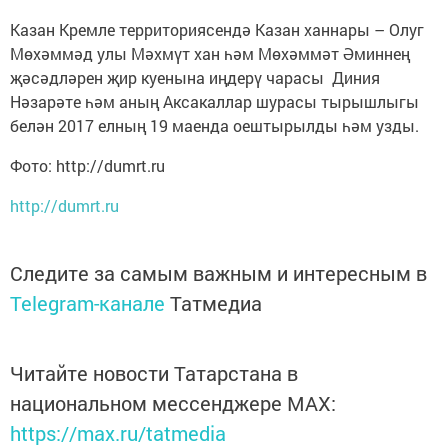
Казан Кремле территориясендә Казан ханнары – Олуг
Мөхәммәд улы Мәхмүт хан һәм Мөхәммәт Әминнең
җәсәдләрен җир куенына иңдерү чарасы Диния
Нәзарәте һәм аның Аксакаллар шурасы тырышлыгы
белән 2017 елның 19 маенда оештырылды һәм узды.
Фото: http://dumrt.ru
http://dumrt.ru
Следите за самым важным и интересным в
Telegram-канале
Татмедиа
Читайте новости Татарстана в
национальном мессенджере MАХ:
https://max.ru/tatmedia