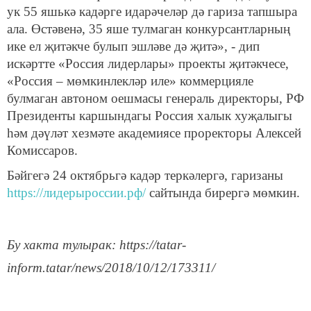
ук 55 яшькә кадәрге идарәчеләр дә гариза тапшыра
ала. Өстәвенә, 35 яше тулмаган конкурсантларның
ике ел җитәкче булып эшләве дә җитә», - дип
искәртте «Россия лидерлары» проекты җитәкчесе,
«Россия – мөмкинлекләр иле» коммерцияле
булмаган автоном оешмасы генераль директоры, РФ
Президенты каршындагы Россия халык хуҗалыгы
һәм дәүләт хезмәте академиясе проректоры Алексей
Комиссаров.
Бәйгегә 24 октябрьгә кадәр теркәлергә, гаризаны
https://лидерыроссии.рф/
сайтында бирергә мөмкин.
Бу хакта тулырак: https://tatar-
inform.tatar/news/2018/10/12/173311/