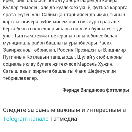
ирен, биш баласын югалту хәсрәтләрен дә кичерә.
Күзләр тимәсен, әле дә күзлексез укый, футбол карарга
ярата. Бүген улы Сәлимҗан тәрбиясендә имин, тыныч
картлык кичерә. «Әни минем өчен бик зур терәк әле,
бергә-бергә озак еллар яшәргә насыйп булсын», – ди
улы. Тыл һәм хезмәт ветеранын олы юбилее белән
муниципаль район башлыгы урынбасары Расих
Закирҗанов тәбрикләп, Россия Президенты Владимир
Путинның Котлавын тапшырды. Шулай ук юбилярны
социаль яклау бүлеге җитәкчесе Марсель Хуҗин,
Сатыш авыл җирлеге башлыгы Фаил Шәфигуллин
тәбрикләделәр.
Фәридә Вилданова фотолары
Следите за самым важным и интересным в
Telegram-канале
Татмедиа