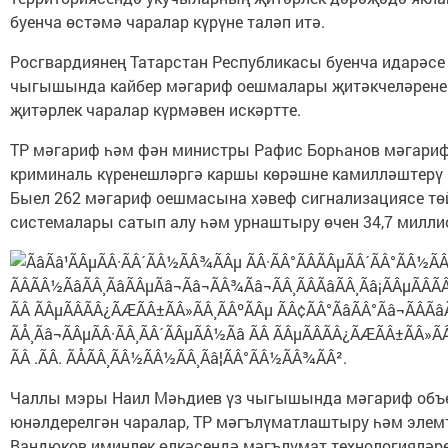
буенча өстәмә чаралар күрүне таләп итә.
Росгвардиянең Татарстан Республикасы буенча идарәс
чыгышында кайбер мәгариф оешмалары җитәкчеләренең
җитәрлек чаралар күрмәвен искәртте.
ТР мәгариф һәм фән министры Рафис Борһанов мәгари
криминаль күренешләргә каршы көрәшне камилләштерү 
Быел 262 мәгариф оешмасына хәвеф сигнализациясе тө
системалары сатып алу һәм урнаштыру өчен 34,7 миллио
Чаллы мэры Наил Мәһдиев үз чыгышында мәгариф объе
юнәлдерелгән чаралар, ТР мәгълүматлаштыру һәм эле
Вандюков иминлек өлкәсендә мәгълүмат технологияләре