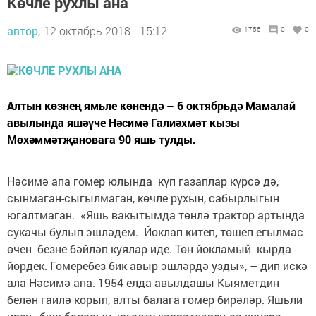
Көчле рухлы ана
автор,
12 октябрь 2018 - 15:12
1755
0
0
Алтын көзнең ямьле көнендә – 6 октябрьдә Мамалай
авылында яшәүче Нәсимә Галиәхмәт кызы
Мөхәммәтҗановага 90 яшь тулды.
Нәсимә апа гомер юлында күп газаплар күрсә дә,
сынмаган-сыгылмаган, көчле рухын, сабырлыгын
югалтмаган. «Яшь вакытымда төнлә трактор артында
сукачы булып эшләдем. Йоклап китеп, төшеп егылмас
өчен безне бәйләп куялар иде. Төн йокламый кырда
йөрдек. Гомеребез бик авыр эшләрдә узды», – дип искә
ала Нәсимә апа. 1954 елда авылдашы Кыяметдин
белән гаилә корып, алты балага гомер бирәләр. Яшьли