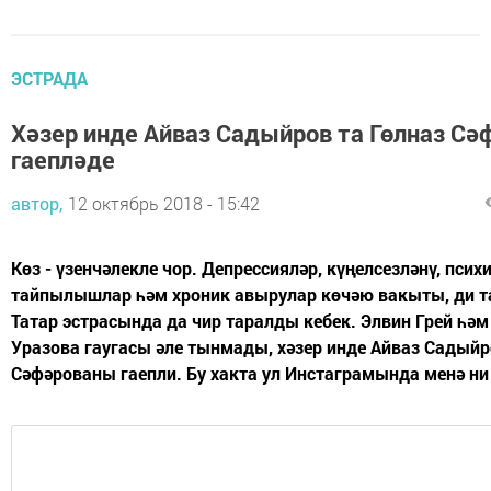
ЭСТРАДА
Хәзер инде Айваз Садыйров та Гөлназ С
гаепләде
автор,
12 октябрь 2018 - 15:42
Көз - үзенчәлекле чор. Депрессияләр, күңелсезләнү, псих
тайпылышлар һәм хроник авырулар көчәю вакыты, ди т
Татар эстрасында да чир таралды кебек. Элвин Грей һәм
Уразова гаугасы әле тынмады, хәзер инде Айваз Садыйр
Сәфәрованы гаепли. Бу хакта ул Инстаграмында менә ни 