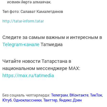
исемен йөртә алмаячак.
Төп фото: Салават Камалетдинов
http://tatar-inform.tatar
Следите за самым важным и интересным в
Telegram-канале
Татмедиа
Читайте новости Татарстана в
национальном мессенджере MАХ:
https://max.ru/tatmedia
Без социаль челтәрләрдә:
Телеграм
,
ВКонтакте
,
ТикТок
,
Ютуб
,
Одноклассники
,
Твиттер
,
Яндекс.Дзен