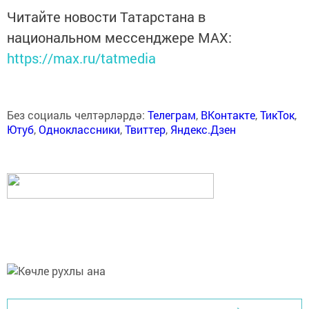
Читайте новости Татарстана в
национальном мессенджере MАХ:
https://max.ru/tatmedia
Без социаль челтәрләрдә:
Телеграм
,
ВКонтакте
,
ТикТок
,
Ютуб
,
Одноклассники
,
Твиттер
,
Яндекс.Дзен