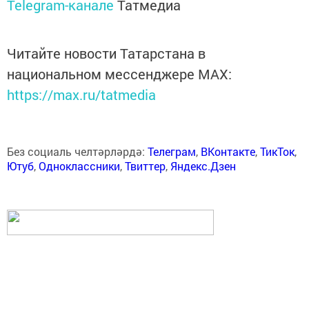
Telegram-канале
Татмедиа
Читайте новости Татарстана в
национальном мессенджере MАХ:
https://max.ru/tatmedia
Без социаль челтәрләрдә:
Телеграм
,
ВКонтакте
,
ТикТок
,
Ютуб
,
Одноклассники
,
Твиттер
,
Яндекс.Дзен