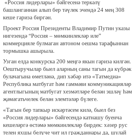
«Россия лидерлары» бәйгесенә теркәлү
башланганнан алып бер тәүлек эчендә 24 мең 308
кеше гариза биргән.
Проект Россия Президенты Владимир Путин указы
нигезендә “Россия – мөмкинлекләр иле”
коммерцияле булмаган автоном оешма тарафыннан
тормышка ашырыла.
Узган елда конкурска 200 меңгә якын гариза килгән.
Оештыручылар быел аларның саны тагын да күбрәк
булачагына өметләнә, дип хәбәр итә «Татмедиа»
Республика матбугат һәм гаммәви коммуникацияләр
агентлыгының матбугат хезмәтләре белән эшләү һәм
җәмәгатьчелек белән элемтәләр бүлеге.
«Тагын бер тапкыр искәртәсем килә, быел без
«Россия лидерлары» бәйгесендә катнашу буенча
кешеләргә өстәмә мөмкинлекләр бирдек: хәзер рус
телен яхшы белүче чит ил гражданнары да, шулай