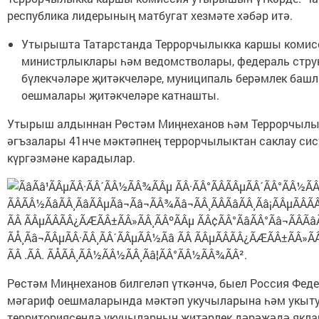
республика лидерының матбугат хезмәте хәбәр итә.
Утырышта Татарстанда Террорчылыкка каршы комисс
министрлыклары һәм ведомстволары, федераль стру
бүлекчәләре җитәкчеләре, муниципаль берәмлек башл
оешмалары җитәкчеләре катнашты.
Утырыш алдыннан Рөстәм Миңнеханов һәм Террорчылы
әгъзалары 41нче мәктәпнең террорчылыктан саклау си
күргәзмәне карадылар.
Рөстәм Миңнеханов билгеләп үткәнчә, быел Россия Фед
мәгариф оешмаларында мәктәп укучыларына һәм укытуч
территориясендә укучыларның җитәрлек дәрәҗәдә якл