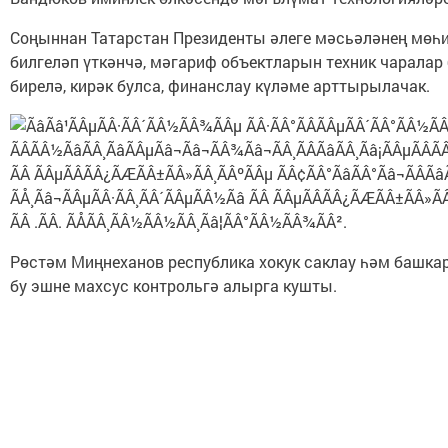
Соңыннан Татарстан Президенты әлеге мәсьәләнең мөһи
билгеләп үткәнчә, мәгариф объектларын техник чарала
бирелә, кирәк булса, финанслау күләме арттырылачак.
Рөстәм Миңнеханов республика хокук саклау һәм башка
бу эшне махсус контрольгә алырга кушты.