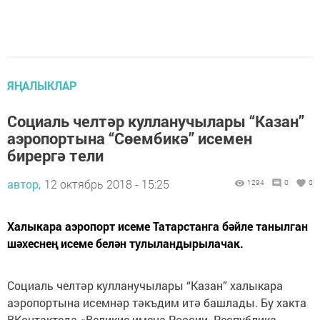
ЯҢАЛЫКЛАР
Социаль челтәр кулланучылары “Казан”
аэропортына “Сөембикә” исемен
бирергә тели
автор,
12 октябрь 2018 - 15:25
1294
0
0
Халыкара аэропорт исеме Татарстанга бәйле танылган
шәхеснең исеме белән тулыландырылачак.
Социаль челтәр кулланучылары “Казан” халыкара
аэропортына исемнәр тәкъдим итә башлады. Бу хакта
ВКонтактеда «Великие имена России. Республика