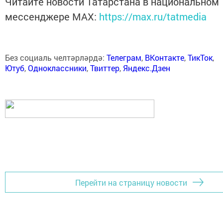
Читайте новости Татарстана в национальном
мессенджере MАХ:
https://max.ru/tatmedia
Без социаль челтәрләрдә:
Телеграм
,
ВКонтакте
,
ТикТок
,
Ютуб
,
Одноклассники
,
Твиттер
,
Яндекс.Дзен
Перейти на страницу новости