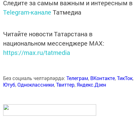
Следите за самым важным и интересным в
Telegram-канале
Татмедиа
Читайте новости Татарстана в
национальном мессенджере MАХ:
https://max.ru/tatmedia
Без социаль челтәрләрдә:
Телеграм
,
ВКонтакте
,
ТикТок
,
Ютуб
,
Одноклассники
,
Твиттер
,
Яндекс.Дзен