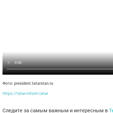
Фото: president.tatarstan.ru
https://tatar-inform.tatar
Следите за самым важным и интересным в
T