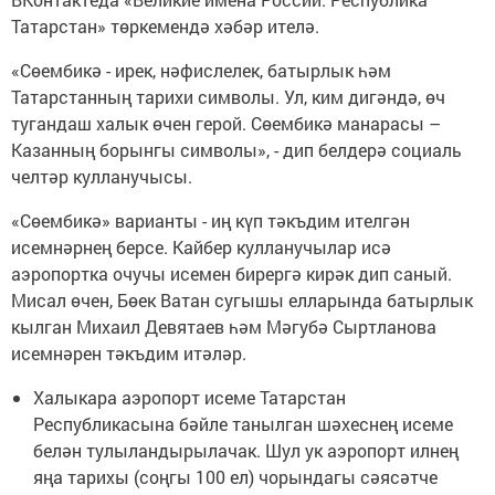
Татарстан» төркемендә хәбәр ителә.
«Сөембикә - ирек, нәфислелек, батырлык һәм
Татарстанның тарихи символы. Ул, ким дигәндә, өч
тугандаш халык өчен герой. Сөембикә манарасы –
Казанның борынгы символы», - дип белдерә социаль
челтәр кулланучысы.
«Сөембикә» варианты - иң күп тәкъдим ителгән
исемнәрнең берсе. Кайбер кулланучылар исә
аэропортка очучы исемен бирергә кирәк дип саный.
Мисал өчен, Бөек Ватан сугышы елларында батырлык
кылган Михаил Девятаев һәм Мәгубә Сыртланова
исемнәрен тәкъдим итәләр.
Халыкара аэропорт исеме Татарстан
Республикасына бәйле танылган шәхеснең исеме
белән тулыландырылачак. Шул ук аэропорт илнең
яңа тарихы (соңгы 100 ел) чорындагы сәясәтче