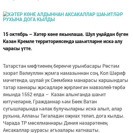
15 октябрь – Хәтер көне якынлаша. Шул уңайдан бүген
Казан Кремле территориясендә шаһитләрне искә алу
чарасы үтте.
Татарстан мөфтиенең беренче урынбасары Рөстәм
хәзрәт Вәлиуллин җомга намазыннан соң, Кол Шәриф
мәчетендә, шулай ук Сөембикә манарасы каршындагы
татар ханнары җәсәдләре җирләнгән мавзолей-төрбә
янында 1552 елда – Казан алынганда шаһит
китүчеләрне, Гражданнар һәм Бөек Ватан
сугышларында һәлак булучыларны искә алып, алар
рухына, Аллаһы Тәгаләдән оҗмах теләп, дога кылды.
Чарада ТР мөселманнары Диния нәзарәтенең
Аксакаллар шурасы әгъзалары катнашты.