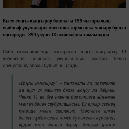
Быел соңгы кыңгырау барлыгы 155 чыгарылыш
сыйныф укучылары өчен олы тормышка чакыру булып
яңгырады. 399 укучы IX cыйныфны тәмамлады.
Саба гимназиясендә яңгыраган соңгы кыңгырау 19
унберенче сыйныф укучысының мәктәп белән
саубуллашу авазы булып чыңлады.
«Соңгы кыңгырау” – тантаналы да, истәлекле
дә, шул ук вакытта бераз моңсу да бәйрәм.
Чөнки 11 ел буе икенче йортыгызга әйләнгән
мәктәп белән саубуллашасыз. Бу еллар сезнең
күңелдә мәңге сакланыр. Мәктәптә алган
белем-тәрбия сезгә гомер буе игелек күрсәтеп,
ярдәм итеп озатып барыр. Бердәм дәүләт