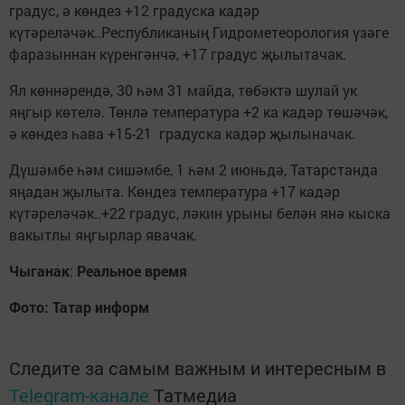
градус, ә көндез +12 градуска кадәр
күтәреләчәк..Республиканың Гидрометеорология үзәге
фаразыннан күренгәнчә, +17 градус җылытачак.
Ял көннәрендә, 30 һәм 31 майда, төбәктә шулай ук
яңгыр көтелә. Төнлә температура +2 ка кадәр төшәчәк,
ә көндез һава +15-21 градуска кадәр җылыначак.
Дүшәмбе һәм сишәмбе, 1 һәм 2 июньдә, Татарстанда
яңадан җылыта. Көндез температура +17 кадәр
күтәреләчәк..+22 градус, ләкин урыны белән янә кыска
вакытлы яңгырлар явачак.
Чыганак
:
Реальное время
Фото: Татар информ
Следите за самым важным и интересным в
Telegram-канале
Татмедиа