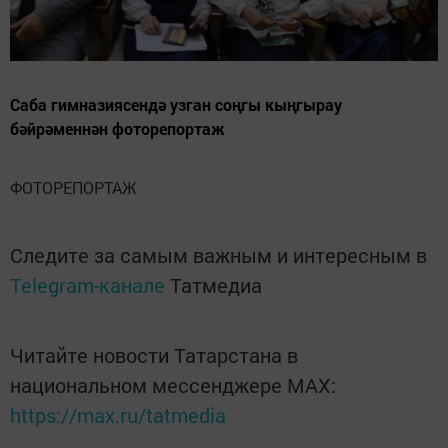
Саба гимназиясендә узган соңгы кыңгырау
бәйрәменнән фоторепортаж
ФОТОРЕПОРТАЖ
Следите за самым важным и интересным в
Telegram-канале
Татмедиа
Читайте новости Татарстана в
национальном мессенджере MАХ:
https://max.ru/tatmedia