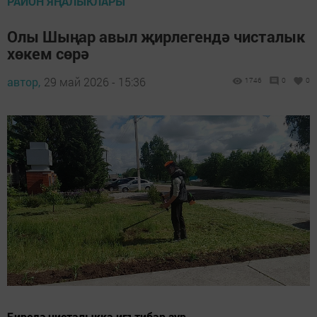
РАЙОН ЯҢАЛЫКЛАРЫ
Олы Шыңар авыл җирлегендә чисталык
хөкем сөрә
автор,
29 май 2026 - 15:36
1746
0
0
Биредә чисталыкка игътибар зур