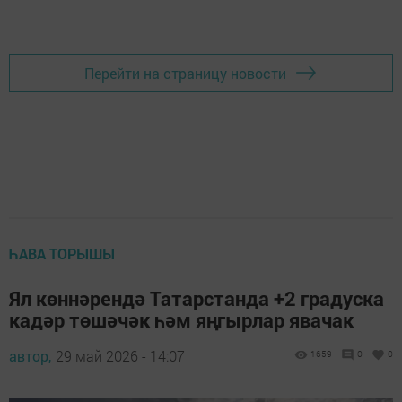
Перейти на страницу новости
ҺАВА ТОРЫШЫ
Ял көннәрендә Татарстанда +2 градуска
кадәр төшәчәк һәм яңгырлар явачак
автор,
29 май 2026 - 14:07
1659
0
0