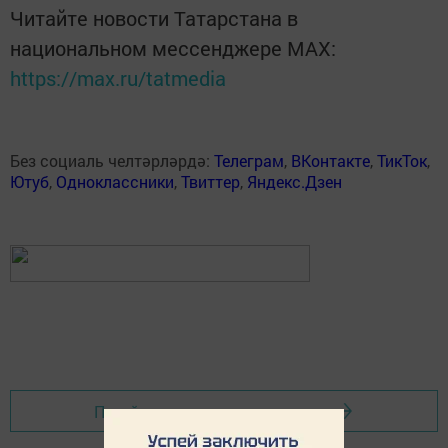
Читайте новости Татарстана в
национальном мессенджере MАХ:
https://max.ru/tatmedia
Без социаль челтәрләрдә:
Телеграм
,
ВКонтакте
,
ТикТок
,
Ютуб
,
Одноклассники
,
Твиттер
,
Яндекс.Дзен
Перейти на страницу новости