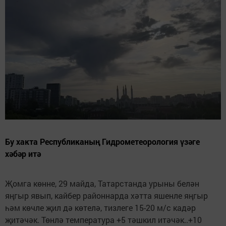
Бу хакта Республиканың Гидрометеорология үзәге
хәбәр итә
Җомга көнне, 29 майда, Татарстанда урыны белән
яңгыр явып, кайбер районнарда хәтта яшенле яңгыр
һәм көчле җил дә көтелә, тизлеге 15-20 м/с кадәр
җитәчәк. Төнлә температура +5 тәшкил итәчәк..+10