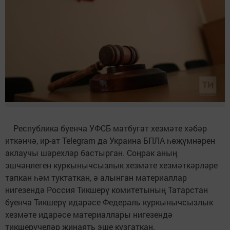
Республика буенча УФСБ матбугат хезмәте хәбәр
иткәнчә, ир-ат Telegram да Украина БПЛА һөҗүмнәрен
аклаучы шәрехләр бастырган. Соңрак аның
эшчәнлеген куркынычсызлык хезмәте хезмәткәрләре
тапкан һәм туктаткан, ә алынган материаллар
нигезендә Россия Тикшерү комитетының Татарстан
буенча Тикшерү идарәсе Федераль куркынычсызлык
хезмәте идарәсе материаллары нигезендә
тикшерүчеләр җинаять эше кузгаткан.