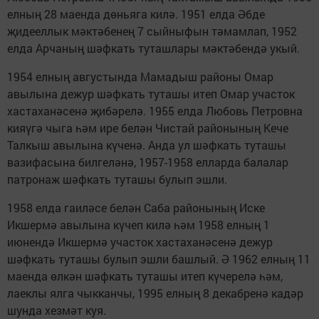
елның 28 маенда дөньяга килә. 1951 елда Әбде
җидееллык мәктәбенең 7 сыйныфын тәмамлап, 1952
елда Арчаның шәфкать туташлары мәктәбендә укый.
1954 елның августында Мамадыш районы Омар
авылына дежур шәфкать туташы итеп Омар участок
хастаханәсенә җибәрелә. 1955 елда Любовь Петровна
кияүгә чыга һәм ире белән Чистай районының Кече
Талкыш авылына күченә. Анда ул шәфкать туташы
вазифасына билгеләнә, 1957-1958 елларда балалар
патронаж шәфкать туташы булып эшли.
1958 елда гаиләсе белән Саба районының Иске
Икшермә авылына күчеп килә һәм 1958 елның 1
июнендә Икшермә участок хастаханәсенә дежур
шәфкать туташы булып эшли башлый. Ә 1962 елның 11
маенда өлкән шәфкать туташы итеп күчерелә һәм,
лаеклы ялга чыкканчы, 1995 елның 8 декабренә кадәр
шунда хезмәт куя.