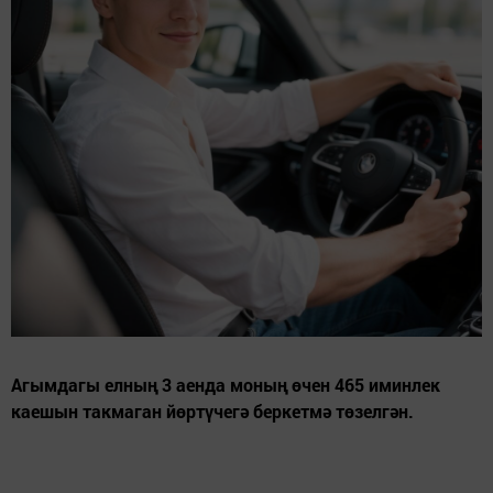
Агымдагы елның 3 аенда моның өчен 465 иминлек
каешын такмаган йөртүчегә беркетмә төзелгән.