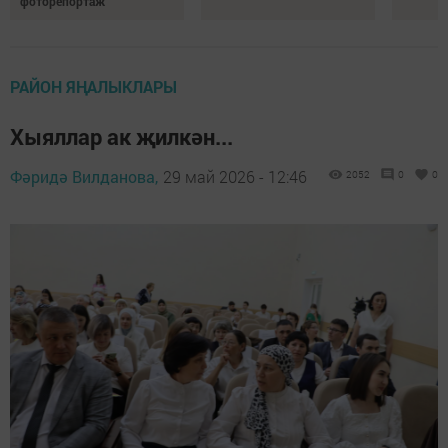
фоторепортаж
РАЙОН ЯҢАЛЫКЛАРЫ
Хыяллар ак җилкән...
Фәридә Вилданова,
29 май 2026 - 12:46
2052
0
0