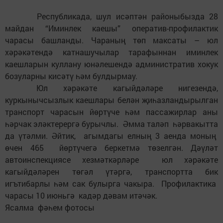
Республикада, шул исәптән районыбызда 28
майдан “Иминлек каешы” оператив-профилактик
чарасы башланды. Чараның төп максаты – юл
хәрәкәтендә катнашучылар тарафыннан иминлек
каешларын куллану юнәлешендә административ хокук
бозуларны кисәтү һәм булдырмау.
Юл хәрәкәте кагыйдәләре нигезендә,
куркынычсызлык каешлары белән җиһазландырылган
транспорт чарасын йөртүче һәм пассажирлар аны
һәрчак эләктерергә бурычлы. Әмма таләп һәрвакытта
да үтәлми. Әйтик, агымдагы елның 3 аенда моның
өчен 465 йөртүчегә беркетмә төзелгән. Дәүләт
автоинспекциясе хезмәткәрләре юл хәрәкәте
кагыйдәләрен төгәл үтәргә, транспортта бик
игътибарлы һәм сак булырга чакыра. Профилактика
чарасы 10 июньгә кадәр дәвам итәчәк.
Ясалма фәһем фотосы