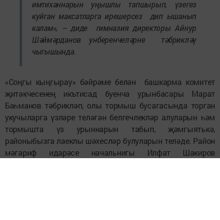
имтиханнарын уңышлы тапшырып, үзегез
куйган максатларга ирешерсез дип ышанып
калам», – диде гимназия директоры Айнур
Шәймәрданов унберенчеләрне тәбрикләү
чыгышында.
«Соңгы кыңгырау» бәйрәме белән башкарма комитет
җитәкчесенең икътисад буенча урынбасары Марат
Баһманов тәбрикләп, олы тормыш бусагасында торган
укучыларга үзләре теләгән белгечлекләр алуларын һәм
тормышта үз урыннарын табып, җәмгыятькә,
районыбызга лаеклы шәхесләр булуларын теләде. Район
мәгариф идарәсе начальнигы Илфат Шакиров
унберенчеләргә 11 ел дәвамында тырышып укулары,
шул ук вакытта спортта, мәдәният өлкәсендә дә үзләрен
төрле яктан ачып, уңышларга ирешкәннәре өчен олы
рәхмәтен белдерде. Мәктәп чорын кулга-кул тотынышып
узган сыйныф җитәкчеләре Гөлнара Шиһабиеваның да,