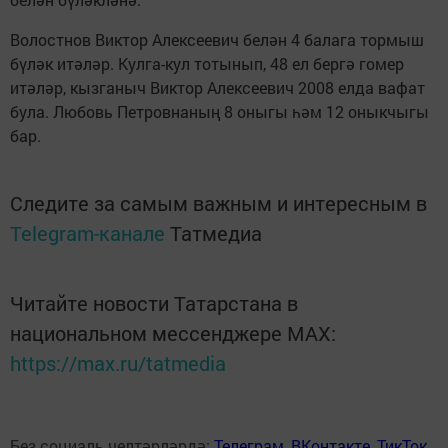
Волостнов Виктор Алексеевич белән 4 балага тормыш
бүләк итәләр. Кулга-кул тотынып, 48 ел бергә гомер
итәләр, кызганыч Виктор Алексеевич 2008 елда вафат
була. Любовь Петровнаның 8 оныгы һәм 12 оныкчыгы
бар.
Следите за самым важным и интересным в
Telegram-канале
Татмедиа
Читайте новости Татарстана в
национальном мессенджере MАХ:
https://max.ru/tatmedia
Без социаль челтәрләрдә:
Телеграм
,
ВКонтакте
,
ТикТок
,