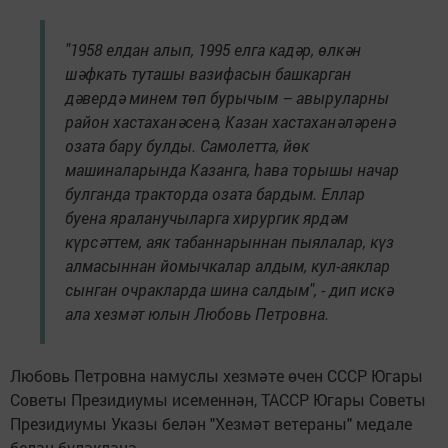
"1958 елдан алып, 1995 елга кадәр, өлкән
шәфкать туташы вазифасын башкарган
дәвердә минем төп бурычым – авыруларны
район хастаханәсенә, Казан хастаханәләренә
озата бару булды. Самолетта, йөк
машиналарында Казанга, һава торышы начар
булганда тракторда озата бардым. Еллар
буена яраланучыларга хирургик ярдәм
күрсәттем, аяк табаннарыннан пыялалар, күз
алмасыннан йомычкалар алдым, кул-аяклар
сынган очракларда шина салдым", - дип искә
ала хезмәт юлын Любовь Петровна.
Любовь Петровна намуслы хезмәте өчен СССР Югары
Советы Президиумы исеменнән, ТАССР Югары Советы
Президиумы Указы белән "Хезмәт ветераны" медале
белән бүләкләнә.