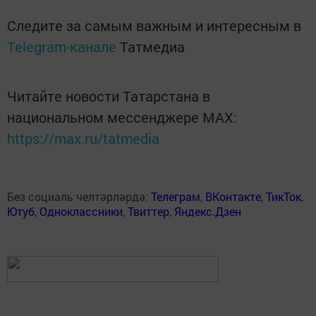
Следите за самым важным и интересным в
Telegram-канале
Татмедиа
Читайте новости Татарстана в
национальном мессенджере MАХ:
https://max.ru/tatmedia
Без социаль челтәрләрдә:
Телеграм
,
ВКонтакте
,
ТикТок
,
Ютуб
,
Одноклассники
,
Твиттер
,
Яндекс.Дзен