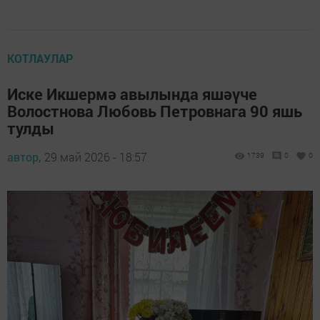
КОТЛАУЛАР
Иске Икшермә авылында яшәүче
Волостнова Любовь Петровнага 90 яшь
тулды
автор,
29 май 2026 - 18:57
1739
0
0