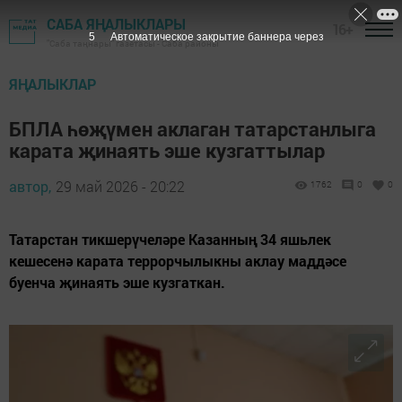
САБА ЯҢАЛЫКЛАРЫ
16+
3
Автоматическое закрытие баннера через
"Саба таңнары" газетасы - Саба районы
ЯҢАЛЫКЛАР
БПЛА һөҗүмен аклаган татарстанлыга
карата җинаять эше кузгаттылар
автор,
29 май 2026 - 20:22
1762
0
0
Татарстан тикшерүчеләре Казанның 34 яшьлек
кешесенә карата террорчылыкны аклау маддәсе
буенча җинаять эше кузгаткан.