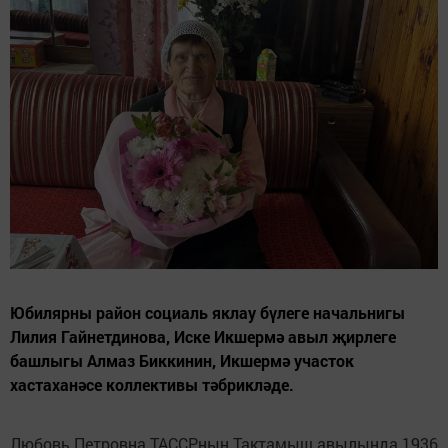
Юбилярны район социаль яклау бүлеге начальнигы
Лилия Гайнетдинова, Иске Икшермә авыл җирлеге
башлыгы Алмаз Биккинин, Икшермә участок
хастаханәсе коллективы тәбрикләде.
Любовь Петровна ТАССРның Тактамыш авылында 1936