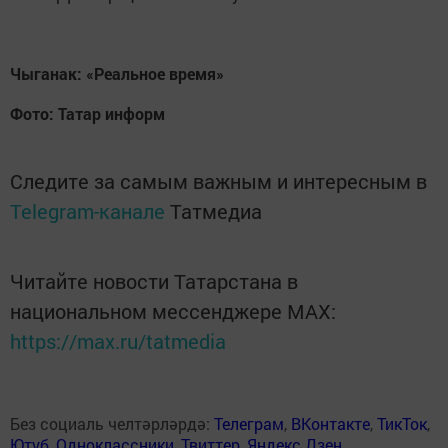
Чыганак: «Реальное время»
Фото: Татар информ
Следите за самым важным и интересным в
Telegram-канале
Татмедиа
Читайте новости Татарстана в
национальном мессенджере MАХ:
https://max.ru/tatmedia
Без социаль челтәрләрдә:
Телеграм
,
ВКонтакте
,
ТикТок
,
Ютуб
,
Одноклассники
,
Твиттер
,
Яндекс.Дзен