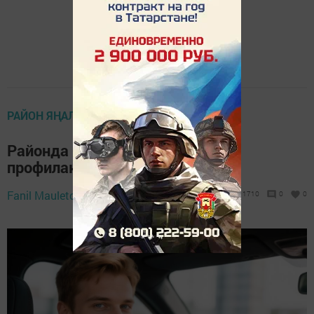
РАЙОН ЯҢАЛЫКЛАРЫ
Районда «Иминлек каешы”
профилактика чарасы бара
Fanil Mаuletov,
29 май 2026 - 15:30
1710
0
0