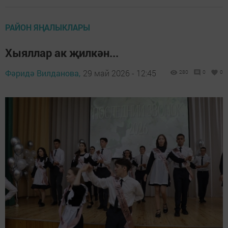
РАЙОН ЯҢАЛЫКЛАРЫ
Хыяллар ак җилкән...
Фәридә Вилданова,
29 май 2026 - 12:45
280
0
0