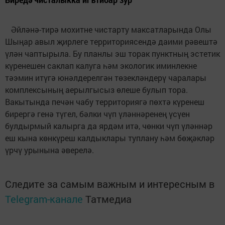
Әйләнә-тирә мохитне чистарту максатларында Олы
Шыңар авыл җирлеге территориясендә даими рәвештә
үлән чаптырыла. Бу планлы эш торак пунктның эстетик
күренешен саклап калуга һәм экологик иминлекне
тәэмин итүгә юнәлдерелгән төзекләндерү чаралары
комплексының аерылгысыз өлеше булып тора.
Вакытында печән чабу территориягә пөхтә күренеш
бирергә генә түгел, бәлки чүп үләннәренең үсүен
булдырмый калырга да ярдәм итә, чөнки чүп үләннәр
еш кына көнкүреш калдыклары туплану һәм бөҗәкләр
үрчү урынына әверелә.
Следите за самым важным и интересным в
Telegram-канале
Татмедиа