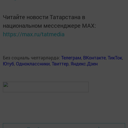
Читайте новости Татарстана в
национальном мессенджере MАХ:
https://max.ru/tatmedia
Без социаль челтәрләрдә:
Телеграм
,
ВКонтакте
,
ТикТок
,
Ютуб
,
Одноклассники
,
Твиттер
,
Яндекс.Дзен