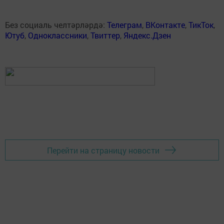
Без социаль челтәрләрдә:
Телеграм
,
ВКонтакте
,
ТикТок
,
Ютуб
,
Одноклассники
,
Твиттер
,
Яндекс.Дзен
Перейти на страницу новости