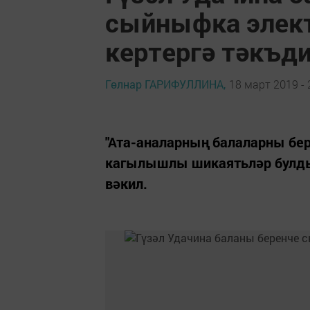
сыйныфка элект
кертергә тәкъд
Гөлнар ГАРИФУЛЛИНА,
18 март 2019 - 
"Ата-аналарның балаларны бе
кагылышлы шикаятьләр булды"
вәкил.