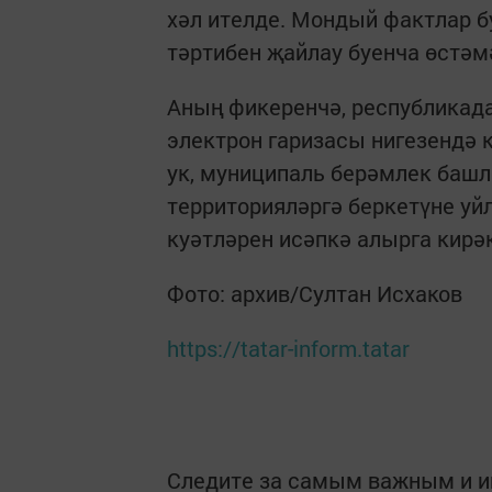
хәл ителде. Мондый фактлар б
тәртибен җайлау буенча өстәмә
Аның фикеренчә, республикад
электрон гаризасы нигезендә к
ук, муниципаль берәмлек ба
территорияләргә беркетүне уй
куәтләрен исәпкә алырга кирә
Фото: архив/Султан Исхаков
https://tatar-inform.tatar
Следите за самым важным и 