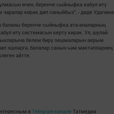
улмасын өчен, беренче сыйныфка кабул итү
 чаралар кирәк дип саныйбыз", - диде Удачина
а баланы беренче сыйныфка ата-аналарның
абул итү системасын кертү кирәк. Ул, шулай
шлыкларына белем бирү оешмаларын аерым
лап эшләргә, балалар санын һәм мәктәпләрнең
клеген әйтте.
интересным в
Telegram-канале
Татмедиа