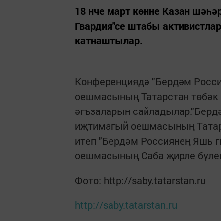
18 нче март көнне Казан шәһә
Гвардия"се штабы активистлар
катнаштылар.
Конференциядә "Бердәм Росси
оешмасының Татарстан төбәк 
әгъзаларын сайладылар."Берд
иҗтимагый оешмасының Татарс
итеп "Бердәм Россиянең Яшь 
оешмасының Саба җирле бүлег
Фото: http://saby.tatarstan.ru
http://saby.tatarstan.ru