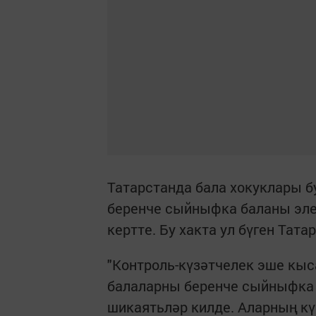
Татарстанда бала хокуклары б
беренче сыйныфка баланы элек
кертте. Бу хакта ул бүген Та
"Контроль-күзәтчелек эше кыс
балаларны беренче сыйныфка
шикаятьләр килде. Аларның кү