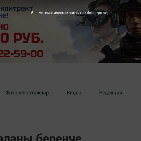
5
Автоматическое закрытие баннера через
Фоторепортажлар
Видео
Редакция
баланы беренче