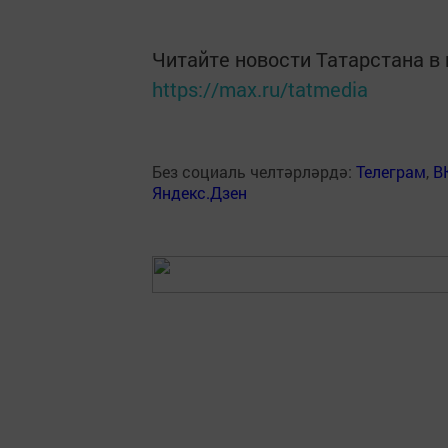
Читайте новости Татарстана 
https://max.ru/tatmedia
Без социаль челтәрләрдә:
Телеграм
,
В
Яндекс.Дзен