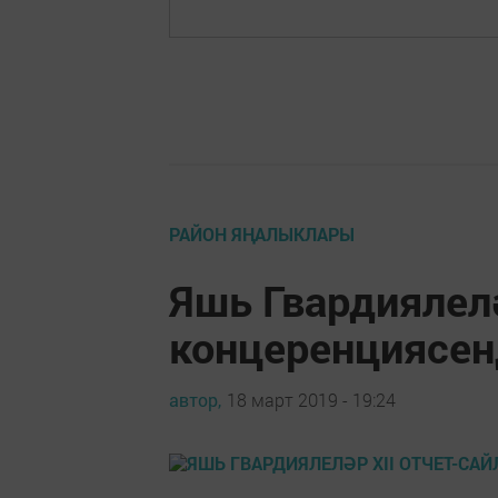
РАЙОН ЯҢАЛЫКЛАРЫ
Яшь Гвардиялелә
концеренциясен
автор,
18 март 2019 - 19:24