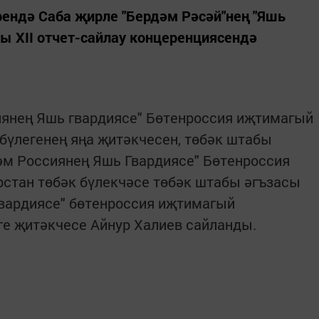
рендә Саба җирле "Бердәм Рәсәй"нең "Яшь
ы XII отчет-сайлау концеренциясендә
янең Яшь гвардиясе" Бөтенроссия иҗтимагый
бүлегенең яңа җитәкчесен, төбәк штабы
әм Россиянең Яшь Гвардиясе" Бөтенроссия
тан төбәк бүлекчәсе төбәк штабы әгъзасы
гвардиясе" бөтенроссия иҗтимагый
е җитәкчесе Айнур Халиев сайланды.