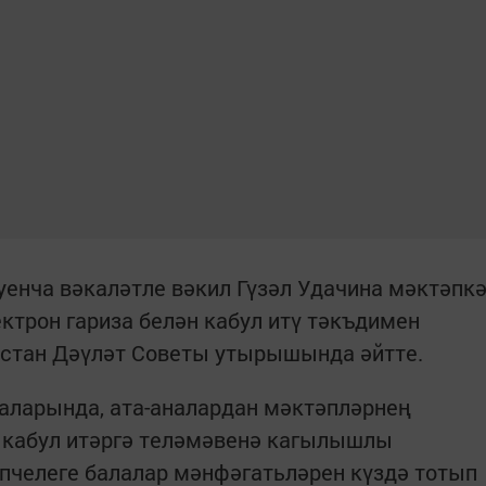
уенча вәкаләтле вәкил Гүзәл Удачина мәктәпк
трон гариза белән кабул итү тәкъдимен
тарстан Дәүләт Советы утырышында әйтте.
аларында, ата-аналардан мәктәпләрнең
 кабул итәргә теләмәвенә кагылышлы
пчелеге балалар мәнфәгатьләрен күздә тотып