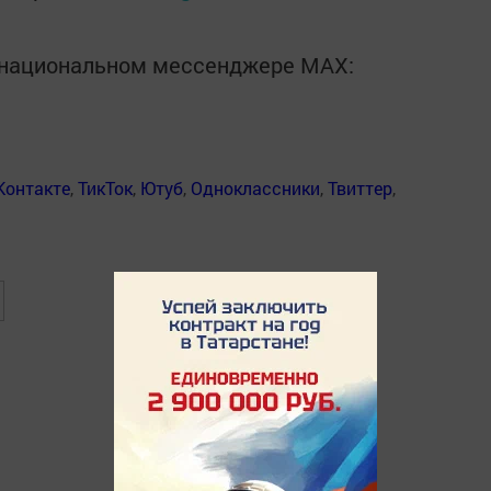
в национальном мессенджере MАХ:
Контакте
,
ТикТок
,
Ютуб
,
Одноклассники
,
Твиттер
,