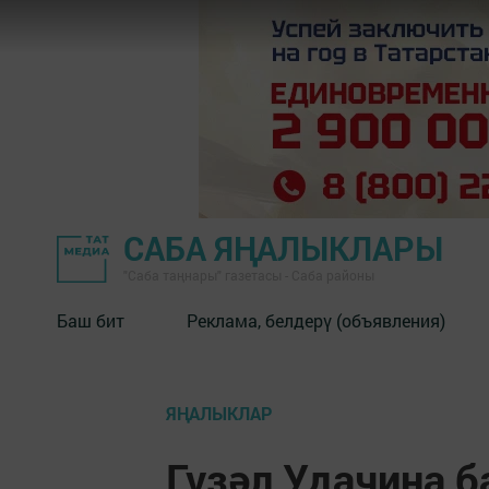
САБА ЯҢАЛЫКЛАРЫ
"Саба таңнары" газетасы - Саба районы
Баш бит
Реклама, белдерү (объявления)
ЯҢАЛЫКЛАР
Гүзәл Удачина 