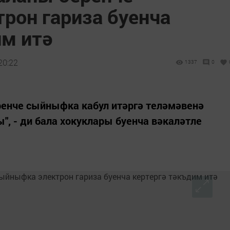
рон гариза буенча
им итә
20:22
1337
0
ренче сыйныфка кабул итәргә теләмәвенә
, - ди бала хокуклары буенча вәкаләтле