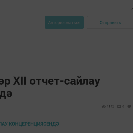
Отправить
Авторизоваться
р XII отчет-сайлау
дә
1342
0