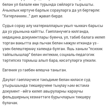
белән ул бәлале көн турында сөйләргә тырышты.
Ачыклык кертүче барлык сорауларга да ул бертөрле:
"Хәтерләмим..." дип җавап бирде.
Судья сорау алу материалларын укып чыккач барысы
да уз урынына кайтты. Гаепләнүчегә килгәндә,
медицина документлары буенча, ул, табиб балага иелеп
торган вакытта аңа пычак белән һөҗүм иткәндә үз -
үзен белештермәү хәлендә булган. Яшь ханым "психик
тайпылышлар" белән интекми, социаль-педагогик
тәртипсез тормыш алып бара, кисәтүләргә үпкәли.
Евгения үз гаебен өлешчә таныган.
Дәүләт гаепләүчесе тәкъдиме белән киләсе суд
утырышында тикшерүчене тыңлау һәм өстәмә
документ - өйгә килеп авыруларны караучы
фельдшерның хезмәттәге бурычларын тикшерү
булачак.