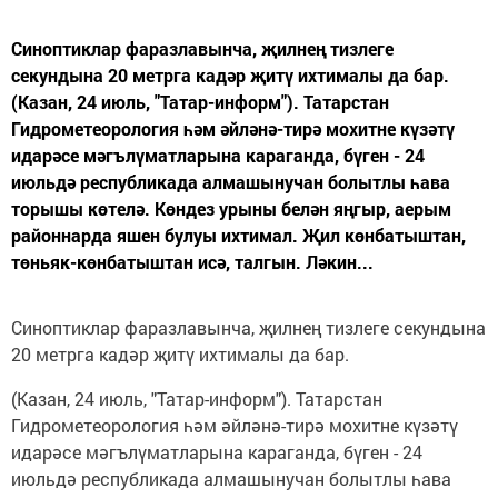
Синоптиклар фаразлавынча, җилнең тизлеге
секундына 20 метрга кадәр җитү ихтималы да бар.
(Казан, 24 июль, "Татар-информ"). Татарстан
Гидрометеорология һәм әйләнә-тирә мохитне күзәтү
идарәсе мәгълүматларына караганда, бүген - 24
июльдә республикада алмашынучан болытлы һава
торышы көтелә. Көндез урыны белән яңгыр, аерым
районнарда яшен булуы ихтимал. Җил көнбатыштан,
төньяк-көнбатыштан исә, талгын. Ләкин...
Синоптиклар фаразлавынча, җилнең тизлеге секундына
20 метрга кадәр җитү ихтималы да бар.
(Казан, 24 июль, "Татар-информ"). Татарстан
Гидрометеорология һәм әйләнә-тирә мохитне күзәтү
идарәсе мәгълүматларына караганда, бүген - 24
июльдә республикада алмашынучан болытлы һава