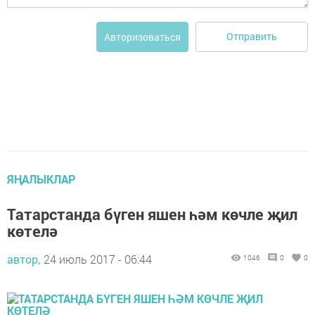
Отправить
Авторизоваться
ЯҢАЛЫКЛАР
Татарстанда бүген яшен һәм көчле җил
көтелә
автор,
24 июль 2017 - 06:44
1046
0
0