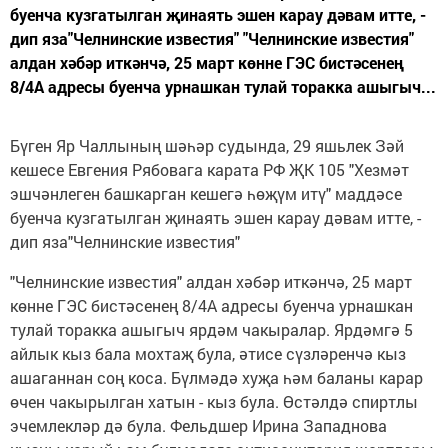
буенча кузгатылган җинаять эшен карау дәвам итте, -
дип яза"Челнинские известия" "Челнинские известия"
алдан хәбәр иткәнчә, 25 март көнне ГЭС бистәсенең
8/4А адресы буенча урнашкан тулай торакка ашыгыч...
Бүген Яр Чаллының шәһәр судында, 29 яшьлек Зәй
кешесе Евгения Рябовага карата РФ ҖК 105 "Хезмәт
эшчәнлеген башкарган кешегә һөҗүм итү" маддәсе
буенча кузгатылган җинаять эшен карау дәвам итте, -
дип яза"Челнинские известия"
"Челнинские известия" алдан хәбәр иткәнчә, 25 март
көнне ГЭС бистәсенең 8/4А адресы буенча урнашкан
тулай торакка ашыгыч ярдәм чакыралар. Ярдәмгә 5
айлык кыз бала мохтаҗ була, әтисе сүзләренчә кыз
ашаганнан соң коса. Бүлмәдә хуҗа һәм баланы карар
өчен чакырылган хатын - кыз була. Өстәлдә спиртлы
эчемлекләр дә була. Фельдшер Ирина Западнова