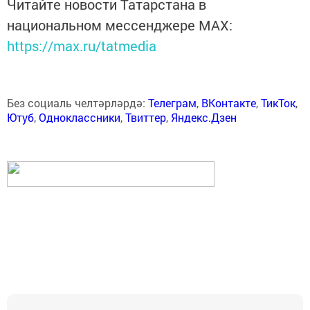
Читайте новости Татарстана в
национальном мессенджере MАХ:
https://max.ru/tatmedia
Без социаль челтәрләрдә:
Телеграм
,
ВКонтакте
,
ТикТок
,
Ютуб
,
Одноклассники
,
Твиттер
,
Яндекс.Дзен