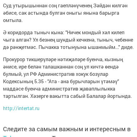
Суд утырышыннан соң гаепләнүченең Зәйдән килгән
әбисе, сак астында булган оныгы янына барырга
омтыла.
Ә коридорда тыныч кына: "Ничек мондый хәл килеп
чыга алган? Ул безнең шундый кечкенә, тыныч, чебенне
дә рәнҗетмәс. Пычакка тотынуына ышанмыйм..." диде.
Прокурор тикшерүләре нәтиҗәләре буенча, кызның
әнисе, ире белән талашканнан соң ул кичтә өендә
булмый, ул РФ Административ хокук бозулар
Кодексының 5.35 - "Ата - ана бурычларын үтәмәү"
маддәсе буенча административ җаваплылыкка
тартылган. Хәзерге вакытта сабый Балалар йортында.
http://intertat.ru
Следите за самым важным и интересным в