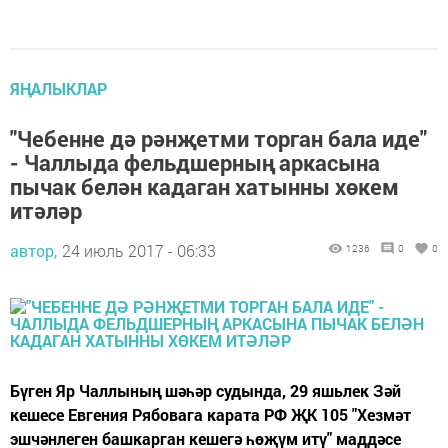
ЯҢАЛЫКЛАР
"Чебенне дә рәнҗетми торган бала иде"
- Чаллыда фельдшерның аркасына
пычак белән кадаган хатынны хөкем
итәләр
автор,
24 июль 2017 - 06:33
1236
0
0
Бүген Яр Чаллының шәһәр судында, 29 яшьлек Зәй
кешесе Евгения Рябовага карата РФ ҖК 105 "Хезмәт
эшчәнлеген башкарган кешегә һөҗүм итү" маддәсе