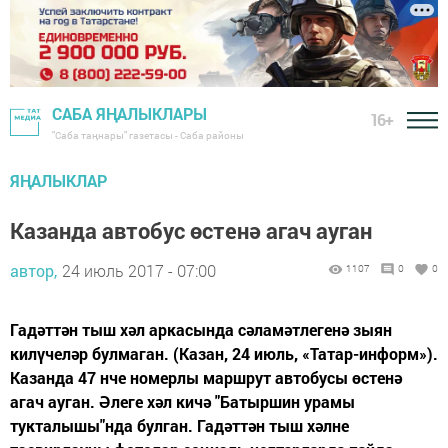
САБА ЯҢАЛЫКЛАРЫ
16+
"Саба таңнары" газетасы - Саба районы
ЯҢАЛЫКЛАР
Казанда автобус өстенә агач ауган
автор,
24 июль 2017 - 07:00
1107
0
0
Гадәттән тыш хәл аркасында сәламәтлегенә зыян
килүчеләр булмаган. (Казан, 24 июль, «Татар-информ»).
Казанда 47 нче номерлы маршрут автобусы өстенә
агач ауган. Әлеге хәл кичә "Батыршин урамы
тукталышы"нда булган. Гадәттән тыш хәлне