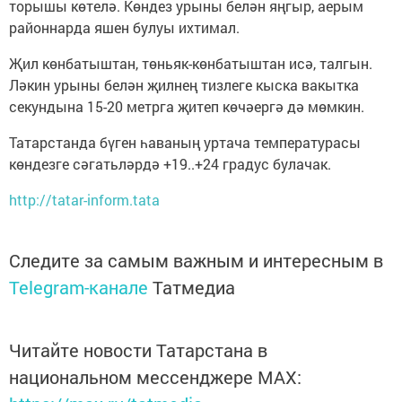
торышы көтелә. Көндез урыны белән яңгыр, аерым
районнарда яшен булуы ихтимал.
Җил көнбатыштан, төньяк-көнбатыштан исә, талгын.
Ләкин урыны белән җилнең тизлеге кыска вакытка
секундына 15-20 метрга җитеп көчәергә дә мөмкин.
Татарстанда бүген һаваның уртача температурасы
көндезге сәгатьләрдә +19..+24 градус булачак.
http://tatar-inform.tata
Следите за самым важным и интересным в
Telegram-канале
Татмедиа
Читайте новости Татарстана в
национальном мессенджере MАХ: