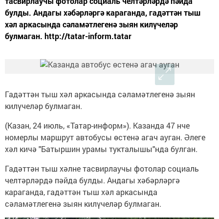
тасвирлаучы фотолар социаль челтәрләрдә пәйда
булды. Андагы хәбәрләргә караганда, гадәттән тыш
хәл аркасында сәламәтлегенә зыян килүчеләр
булмаган. http://tatar-inform.tatar
Гадәттән тыш хәл аркасында сәламәтлегенә зыян
килүчеләр булмаган.
(Казан, 24 июль, «Татар-информ»). Казанда 47 нче
номерлы маршрут автобусы өстенә агач ауган. Әлеге
хәл кичә "Батыршин урамы тукталышы"нда булган.
Гадәттән тыш хәлне тасвирлаучы фотолар социаль
челтәрләрдә пәйда булды. Андагы хәбәрләргә
караганда, гадәттән тыш хәл аркасында
сәламәтлегенә зыян килүчеләр булмаган.