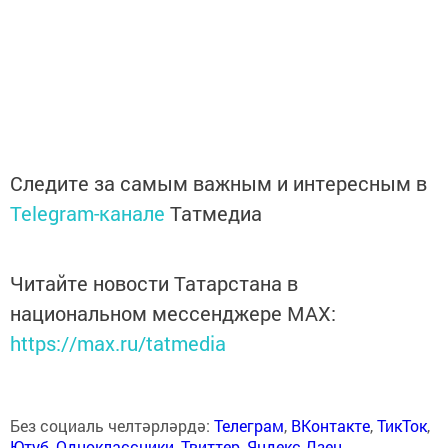
Следите за самым важным и интересным в
Telegram-канале
Татмедиа
Читайте новости Татарстана в
национальном мессенджере MАХ:
https://max.ru/tatmedia
Без социаль челтәрләрдә:
Телеграм
,
ВКонтакте
,
ТикТок
,
Ютуб
,
Одноклассники
,
Твиттер
,
Яндекс.Дзен