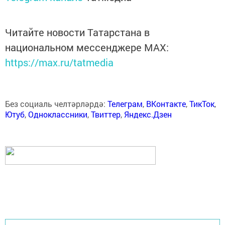
Читайте новости Татарстана в
национальном мессенджере MАХ:
https://max.ru/tatmedia
Без социаль челтәрләрдә:
Телеграм
,
ВКонтакте
,
ТикТок
,
Ютуб
,
Одноклассники
,
Твиттер
,
Яндекс.Дзен