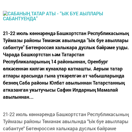
21-22 июль көннәрендә Башкортстан Республикасының
Туймазы районы Төмәнәк авылында "Ык буе авыллары
сабантуе" Бөтенроссия халыкара дуслык бәйрәме узды.
Чарада Башкортстан һәм Татарстан
Республикаларының 14 районыннан, Оренбург
өлкәсеннән килгән кунаклар катнашты. Аерым татар
атлары арасында гына үткәрелгән ат чабышларында
безнең Саба районы Юлбат авылыннан Татарстанның
атказанган укытучысы Сафин Илдарның Мамалай
авылыннан...
21-22 июль көннәрендә Башкортстан Республикасының
Туймазы районы Төмәнәк авылында "Ык буе авыллары
сабантуе" Бөтенроссия халыкара дуслык бәйрәме