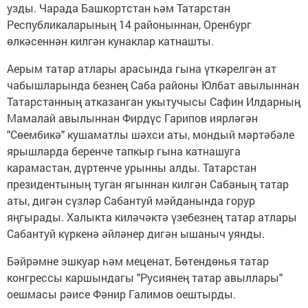
узды. Чарада Башкортстан һәм Татарстан
Республикаларының 14 районыннан, Оренбург
өлкәсеннән килгән кунаклар катнашты.
Аерым татар атлары арасында гына үткәрелгән ат
чабышларында безнең Саба районы Юлбат авылыннан
Татарстанның атказанган укытучысы Сафин Илдарның
Мамалай авылыннан Фирдүс Гарипов иярләгән
"Сөембикә" кушаматлы шәхси аты, мондый мәртәбәле
ярышларда беренче тапкыр гына катнашуга
карамастан, дүртенче урынны алды. Татарстан
президентының туган ягыннан килгән Сабаның татар
аты, дигән сүзләр Сабантуй мәйданында горур
яңгырады. Халыкта киләчәктә үзебезнең татар атлары
Сабантуй күркенә әйләнер дигән ышаныч уянды.
Бәйрәмне эшкуар һәм меценат, Бөтендөнья татар
конгрессы каршындагы "Русиянең татар авыллары"
оешмасы рәисе Фәнир Галимов оештырды.