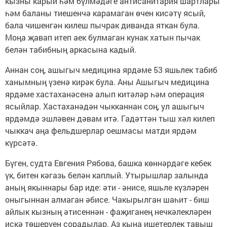
кызны карый һәм бүлмәдәге антисанитария шартлары
һәм баланы тиешенчә карамаган өчен кисәтү ясый,
бала чишенгән килеш пычрак диванда яткан була.
Моңа җавап итеп аек булмаган кунак хатын пычак
белән табибның аркасына кадый.
Аннан соң, ашыгыч медицина ярдәме 53 яшьлек табиб
ханымның үзенә кирәк була. Аны Ашыгыч медицина
ярдәме хастаханәсенә алып китәләр һәм операция
ясыйлар. Хастаханәдән чыкканнан соң, ул ашыгыч
ярдәмдә эшләвен дәвам итә. Гадәттән тыш хәл килеп
чыккач аңа фельдшерлар оешмасы матди ярдәм
күрсәтә.
Бүген, судта Евгения Рябова, башка көннәрдәге кебек
үк, битен кәгазь белән каплый. Утырышлар залында
аның якыннары бар иде: әти - әнисе, яшьле күзләрен
оныгыннан алмаган әбисе. Чакырылган шаһит - биш
айлык кызның әтисеннән - фаҗиганең нечкәлекләрен
искә төшерүен сорадылар. Аз кына ишетерлек тавыш