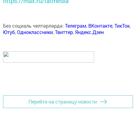
https://max.ru/tatmedia
Без социаль челтәрләрдә:
Телеграм
,
ВКонтакте
,
ТикТок
,
Ютуб
,
Одноклассники
,
Твиттер
,
Яндекс.Дзен
Перейти на страницу новости