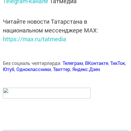
Telegram-канале
Татмедиа
Читайте новости Татарстана в
национальном мессенджере MАХ:
https://max.ru/tatmedia
Без социаль челтәрләрдә:
Телеграм
,
ВКонтакте
,
ТикТок
,
Ютуб
,
Одноклассники
,
Твиттер
,
Яндекс.Дзен