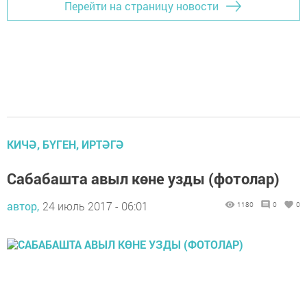
Перейти на страницу новости
КИЧӘ, БҮГЕН, ИРТӘГӘ
Сабабашта авыл көне узды (фотолар)
автор,
24 июль 2017 - 06:01
1180
0
0