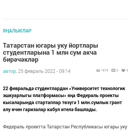
ЯҢАЛЫКЛАР
Татарстан югары уку йортлары
студентларына 1 млн сум акча
бирәчәкләр
автор,
25 февраль 2022 - 09:14
1615
0
0
22 февральдә студентлардан «Университет технологик
эшкуарлыгы платформасы» яңа Федераль проекты
кысаларында стартаплар төзүгә 1 млн.сумлык грант
алу өчен гаризалар кабул ителә башлады.
Федераль проектта Татарстан Республикасы югары уку