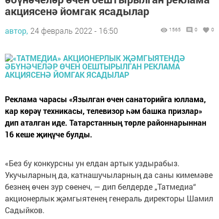
акциясенә йомгак ясадылар
автор,
24 февраль 2022 - 16:50
1565
0
0
Реклама чарасы «Язылган өчен санаторийга юллама,
кар көрәү техникасы, телевизор һәм башка призлар»
дип аталган иде. Татарстанның төрле районнарыннан
16 кеше җиңүче булды.
«Без бу конкурсны ун елдан артык уздырабыз.
Укучыларның да, катнашучыларның да саны кимемәве
безнең өчен зур сөенеч, — дип белдерде „Татмедиа“
акционерлык җәмгыятенең генераль директоры Шамил
Садыйков.