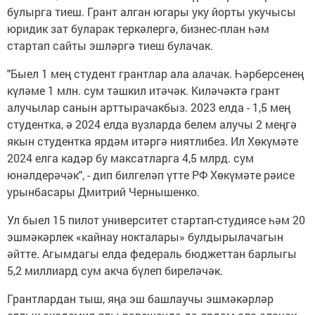
булырга тиеш. Грант алган югары уку йорты укучысы
юридик зат буларак теркәлергә, бизнес-план һәм
стартап сайты эшләргә тиеш булачак.
"Быел 1 мең студент грантлар ала алачак. Һәрберсенең
күләме 1 млн. сум тәшкил итәчәк. Киләчәктә грант
алучылар санын арттырачакбыз. 2023 елда - 1,5 мең
студентка, ә 2024 елда вузларда белем алучы 2 меңгә
якын студентка ярдәм итәргә ниятлибез. Ил Хөкүмәте
2024 елга кадәр бу максатларга 4,5 млрд. сум
юнәлдерәчәк", - дип билгеләп үтте РФ Хөкүмәте рәисе
урынбасары Дмитрий Чернышенко.
Ул быел 15 пилот университет стартап-студиясе һәм 20
эшмәкәрлек «кайнау нокталары» булдырылачагын
әйтте. Агымдагы елда федераль бюджеттан барлыгы
5,2 миллиард сум акча бүлеп биреләчәк.
Грантлардан тыш, яңа эш башлаучы эшмәкәрләр