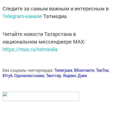
Следите за самым важным и интересным в
Telegram-канале
Татмедиа
Читайте новости Татарстана в
национальном мессенджере MАХ:
https://max.ru/tatmedia
Без социаль челтәрләрдә:
Телеграм
,
ВКонтакте
,
ТикТок
,
Ютуб
,
Одноклассники
,
Твиттер
,
Яндекс.Дзен