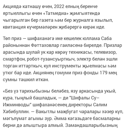
Акциядә катнашу өчен, 2022 елның беренче
яртыеллыгы өчен «Татмедиа» җәмгыятендә
чыгарылган бер газета һәм бер журналга язылып,
квитанция күчермәләрен җибәрергә кирәк иде.
Төп приз — шифаханәгә ике кешелек юллама Саба
районыннан Фәттаховлар гаиләсенә бирелде. Призлар
арасында шулай ук кар көрәү техникасы, телевизор,
смартфон, робот-тузансуырткыч, электр белән эшли
торган иттарткыч, кул инструменты җыелмасы һәм
утюг бар иде. Акциянең гомуми приз фонды 179 мең
сумны тәшкил иткән.
«Без үз тарихыбызны беләбез, язу аркасында укый,
күрә, тыңлый башладык, — ди "Шифалы Су–
Ижминводы“ шифаханәсенең директоры Сәлим
Хәбибуллин. — Вакытлы маҗбугат чаралары хәзер күп,
мәгълүмат агымы зур. Әмма кәгазьдәге басмаларны
берни дә алыштыра алмый. Замандашларыбызның