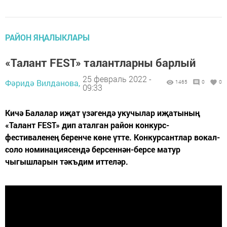
РАЙОН ЯҢАЛЫКЛАРЫ
«Талант FESТ» талантларны барлый
25 февраль 2022 -
Фәридә Вилданова,
1465
0
0
09:33
Кичә Балалар иҗат үзәгендә укучылар иҗатының
«Талант FESТ» дип аталган район конкурс-
фестиваленең беренче көне үтте. Конкурсантлар вокал-
соло номинациясендә берсеннән-берсе матур
чыгышларын тәкъдим иттеләр.