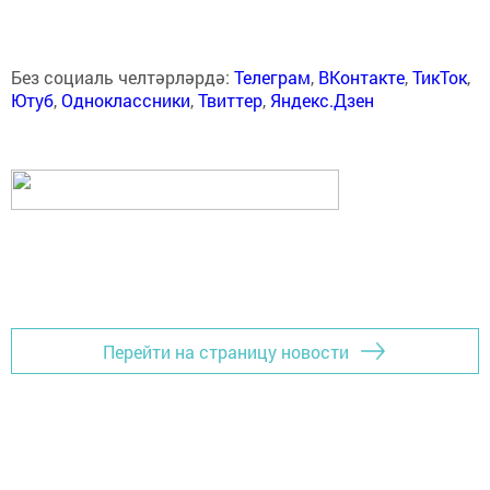
Без социаль челтәрләрдә:
Телеграм
,
ВКонтакте
,
ТикТок
,
Ютуб
,
Одноклассники
,
Твиттер
,
Яндекс.Дзен
Перейти на страницу новости