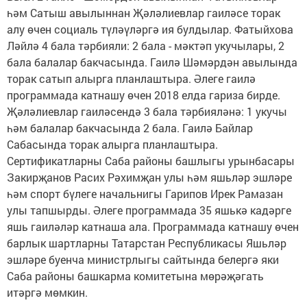
һәм Сатыш авылыннан Җәләлиевлар гаиләсе торак
алу өчен социаль түләүләргә ия булдылар. Фатыйхова
Ләйлә 4 бала тәрбияли: 2 бала - мәктәп укучылары, 2
бала балалар бакчасында. Гаилә Шәмәрдән авылында
торак сатып алырга планлаштыра. Әлеге гаилә
программада катнашу өчен 2018 елда гариза бирде.
Җәләлиевлар гаиләсендә 3 бала тәрбияләнә: 1 укучы
һәм балалар бакчасында 2 бала. Гаилә Байлар
Сабасында торак алырга планлаштыра.
Сертификатларны Саба районы башлыгы урынбасары
Закирҗанов Расих Рәхимҗан улы һәм яшьләр эшләре
һәм спорт бүлеге начальнигы Гарипов Ирек Рамазан
улы тапшырды. Әлеге программада 35 яшькә кадәрге
яшь гаиләләр катнаша ала. Программада катнашу өчен
барлык шартларны Татарстан Республикасы Яшьләр
эшләре буенча министрлыгы сайтында белергә яки
Саба районы башкарма комитетына мөрәҗәгать
итәргә мөмкин.