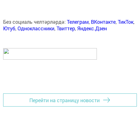
Без социаль челтәрләрдә:
Телеграм
,
ВКонтакте
,
ТикТок
,
Ютуб
,
Одноклассники
,
Твиттер
,
Яндекс.Дзен
Перейти на страницу новости