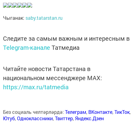
Чыганак:
saby.tatarstan.ru
Следите за самым важным и интересным в
Telegram-канале
Татмедиа
Читайте новости Татарстана в
национальном мессенджере MАХ:
https://max.ru/tatmedia
Без социаль челтәрләрдә:
Телеграм
,
ВКонтакте
,
ТикТок
,
Ютуб
,
Одноклассники
,
Твиттер
,
Яндекс.Дзен