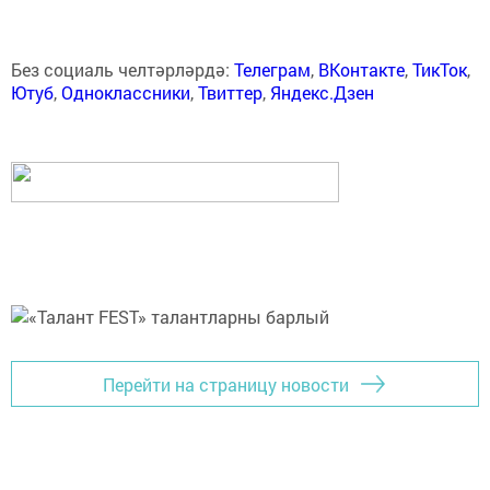
Без социаль челтәрләрдә:
Телеграм
,
ВКонтакте
,
ТикТок
,
Ютуб
,
Одноклассники
,
Твиттер
,
Яндекс.Дзен
Перейти на страницу новости