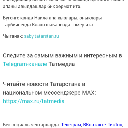
апаны авылдашлар бик хөрмәт итә.
Бүгенге көндә Наилә апа кызлары, оныклары
тәрбиясендә Казан шәһәрендә гомер итә.
Чыганак:
saby.tatarstan.ru
Следите за самым важным и интересным в
Telegram-канале
Татмедиа
Читайте новости Татарстана в
национальном мессенджере MАХ:
https://max.ru/tatmedia
Без социаль челтәрләрдә:
Телеграм
,
ВКонтакте
,
ТикТок
,