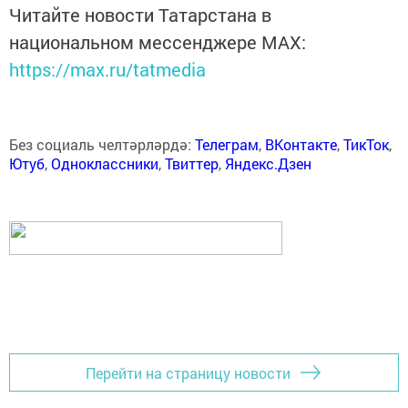
Читайте новости Татарстана в
национальном мессенджере MАХ:
https://max.ru/tatmedia
Без социаль челтәрләрдә:
Телеграм
,
ВКонтакте
,
ТикТок
,
Ютуб
,
Одноклассники
,
Твиттер
,
Яндекс.Дзен
Перейти на страницу новости