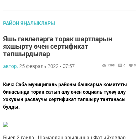
РАЙОН ЯҢАЛЫКЛАРЫ
Яшь гаиләләргә торак шартларын
яхшырту өчен сертификат
тапшырдылар
автор,
25 февраль 2022 - 07:57
1398
0
0
Кичә Саба муниципаль районы башкарма комитеты
бинасында торак сатып алу өчен социаль түләү алу
хокукын раслаучы сертификат тапшыру тантанасы
булды.
Быел 2 гаилә - Шәмәрдән авылыннан Фатыйховлар