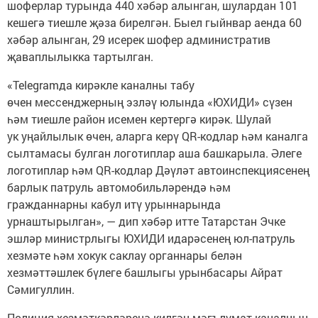
шоферлар турында 440 хәбәр алынган, шулардан 101
кешегә тиешле җәза бирелгән. Быел гыйнвар аенда 60
хәбәр алынган, 29 исерек шофер административ
җаваплылыкка тартылган.
«Telegramда кирәкле каналны табу
өчен мессенджерның эзләү юлында «ЮХИДИ» сүзен
һәм тиешле район исемен кертергә кирәк. Шулай
ук уңайлылык өчен, аларга керү QR-кодлар һәм каналга
сылтамасы булган логотиплар аша башкарыла. Әлеге
логотиплар һәм QR-кодлар Дәүләт автоинспекциясенең
барлык патруль автомобильләрендә һәм
гражданнарны кабул итү урыннарында
урнаштырылган», — дип хәбәр итте Татарстан Эчке
эшләр министрлыгы ЮХИДИ идарәсенең юл-патруль
хезмәте һәм хокук саклау органнары белән
хезмәттәшлек бүлеге башлыгы урынбасары Айрат
Сәмигуллин.
Полиция хезмәткәрләренә килгән мәгълүмат каналның