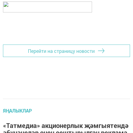
Перейти на страницу новости
ЯҢАЛЫКЛАР
«Татмедиа» акционерлык җәмгыятендә
әбүнәчеләр өчен оештырылган реклама