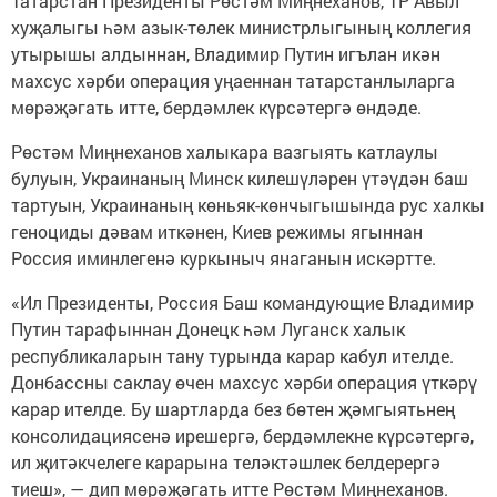
Татарстан Президенты Рөстәм Миңнеханов, ТР Авыл
хуҗалыгы һәм азык-төлек министрлыгының коллегия
утырышы алдыннан, Владимир Путин игълан икән
махсус хәрби операция уңаеннан татарстанлыларга
мөрәҗәгать итте, бердәмлек күрсәтергә өндәде.
Рөстәм Миңнеханов халыкара вазгыять катлаулы
булуын, Украинаның Минск килешүләрен үтәүдән баш
тартуын, Украинаның көньяк-көнчыгышында рус халкы
геноциды дәвам иткәнен, Киев режимы ягыннан
Россия иминлегенә куркыныч янаганын искәртте.
«Ил Президенты, Россия Баш командующие Владимир
Путин тарафыннан Донецк һәм Луганск халык
республикаларын тану турында карар кабул ителде.
Донбассны саклау өчен махсус хәрби операция үткәрү
карар ителде. Бу шартларда без бөтен җәмгыятьнең
консолидациясенә ирешергә, бердәмлекне күрсәтергә,
ил җитәкчелеге карарына теләктәшлек белдерергә
тиеш», — дип мөрәҗәгать итте Рөстәм Миңнеханов.