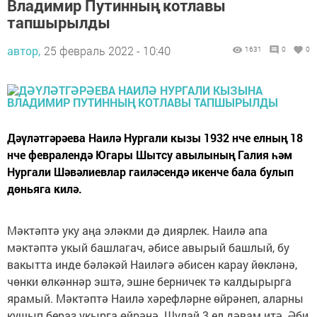
Владимир Путинның котлавы
тапшырылды
автор,
25 февраль 2022 - 10:40
1631
0
0
Дәүләтгәрәева Наилә Нургали кызы 1932 нче елның 18
нче февралендә Югары Шытсу авылының Галия һәм
Нургали Шәвәлиевлар гаиләсендә икенче бала булып
дөньяга килә.
Мәктәптә уку аңа эләкми дә диярлек. Наилә апа
мәктәптә укый башлагач, әбисе авырый башлый, бу
вакытта инде бәләкәй Наиләгә әбисен карау йөкләнә,
чөнки өлкәннәр эштә, эшне берничек тә калдырырга
ярамый. Мәктәптә Наилә хәрефләрне өйрәнеп, аларны
кушып бераз укырга өйрәнә. Шулай 3 ел дәвам итә. Әби