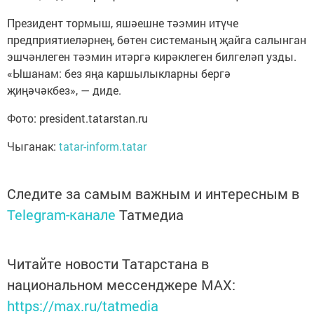
Президент тормыш, яшәешне тәэмин итүче
предприятиеләрнең, бөтен системаның җайга салынган
эшчәнлеген тәэмин итәргә кирәклеген билгеләп узды.
«Ышанам: без яңа каршылыкларны бергә
җиңәчәкбез», — диде.
Фото: president.tatarstan.ru
Чыганак:
tatar-inform.tatar
Следите за самым важным и интересным в
Telegram-канале
Татмедиа
Читайте новости Татарстана в
национальном мессенджере MАХ:
https://max.ru/tatmedia