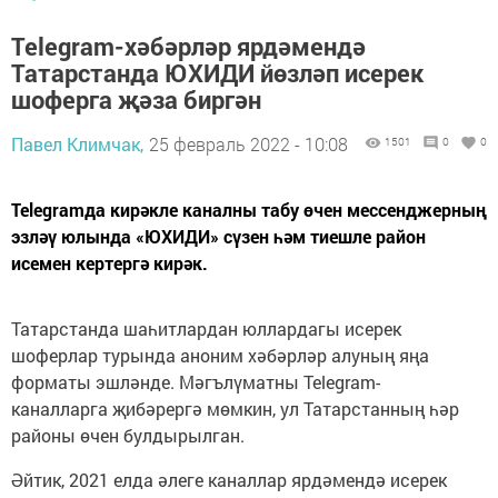
Telegram-хәбәрләр ярдәмендә
Татарстанда ЮХИДИ йөзләп исерек
шоферга җәза биргән
Павел Климчак,
25 февраль 2022 - 10:08
1501
0
0
Telegramда кирәкле каналны табу өчен мессенджерның
эзләү юлында «ЮХИДИ» сүзен һәм тиешле район
исемен кертергә кирәк.
Татарстанда шаһитлардан юллардагы исерек
шоферлар турында аноним хәбәрләр алуның яңа
форматы эшләнде. Мәгълүматны Telegram-
каналларга җибәрергә мөмкин, ул Татарстанның һәр
районы өчен булдырылган.
Әйтик, 2021 елда әлеге каналлар ярдәмендә исерек