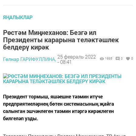
ЯҢАЛЫКЛАР
Рөстәм Миңнеханов: Безгә ил
Президенты карарына теләктәшлек
белдерү кирәк
25 февраль 2022
Гөлнар ГАРИФУЛЛИНА,
1935
0
0
- 08:41
Президент тормыш, яшәешне тәэмин итүче
предприятиеләрнең бөтен системасының җайга
салынган эшчәнлеген тәэмин итәргә кирәклеген
билгеләп узды.