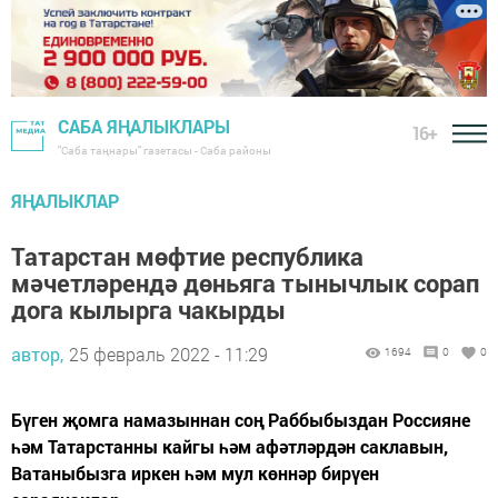
САБА ЯҢАЛЫКЛАРЫ
16+
"Саба таңнары" газетасы - Саба районы
ЯҢАЛЫКЛАР
Татарстан мөфтие республика
мәчетләрендә дөньяга тынычлык сорап
дога кылырга чакырды
автор,
25 февраль 2022 - 11:29
1694
0
0
Бүген җомга намазыннан соң Раббыбыздан Россияне
һәм Татарстанны кайгы һәм афәтләрдән саклавын,
Ватаныбызга иркен һәм мул көннәр бирүен