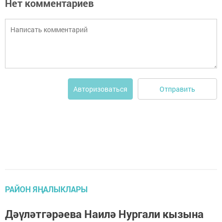
Нет комментариев
Отправить
Авторизоваться
РАЙОН ЯҢАЛЫКЛАРЫ
Дәүләтгәрәева Наилә Нургали кызына