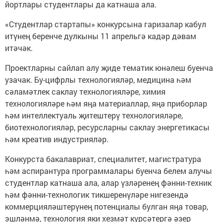
йортлары студентлары да катнаша ала.
«Студентлар стартапы» конкурсына гаризалар кабул
итүнең беренче дулкыны 11 апрельгә кадәр дәвам
итәчәк.
Проектларны сайлап алу җиде тематик юнәлеш буенча
узачак. Бу-цифрлы технологияләр, медицина һәм
сәламәтлек саклау технологияләре, химия
технологияләре һәм яңа материаллар, яңа приборлар
һәм интеллектуаль җитештерү технологияләре,
биотехнологияләр, ресурсларны саклау энергетикасы
һәм креатив индустрияләр.
Конкурста бакалавриат, специалитет, магистратура
һәм аспирантура программалары буенча белем алучы
студентлар катнаша ала, алар үзләренең фәнни-техник
һәм фәнни-технологик тикшеренүләре нигезендә
коммерцияләштерүнең потенциалы булган яңа товар,
эшләнмә, технология яки хезмәт күрсәтергә әзер