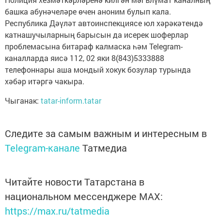
башка абунәчеләре өчен аноним булып кала.
Республика Дәүләт автоинспекциясе юл хәрәкәтендә
катнашучыларның барысын да исерек шоферлар
проблемасына битараф калмаска һәм Telegram-
каналларда яисә 112, 02 яки 8(843)5333888
телефоннары аша мондый хокук бозулар турында
хәбәр итәргә чакыра.
Чыганак:
tatar-inform.tatar
Следите за самым важным и интересным в
Telegram-канале
Татмедиа
Читайте новости Татарстана в
национальном мессенджере MАХ:
https://max.ru/tatmedia