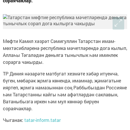
сораячаклар.
Мөфти Камил хәзрәт Сәмигуллин Татарстан имам-
мөхтәсибләренә республика мәчетләрендә дога кылып,
Аллаһы Тәгаләдән дөньяга тынычлык һәм иминлек
сорарга чакырды.
ТР Диния нәзарәте матбугат хезмәте хәбәр итүенчә,
бүген, мөбарәк җомга көнендә, имамнар, җәмәгатьне
ияртеп, җомга намазыннан соң Раббыбыздан Россияне
һәм Татарстанны кайгы һәм афәтләрдән саклавын,
Ватаныбызга иркен һәм мул көннәр бирүен
сораячаклар.
Чыганак:
tatar-inform.tatar