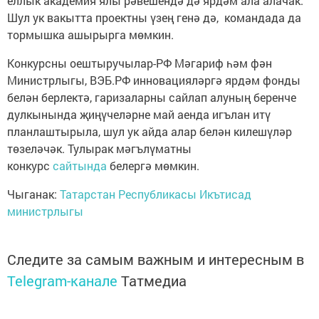
еллык академия ялы рәвешендә дә ярдәм ала алачак.
Шул ук вакытта проектны үзең генә дә, командада да
тормышка ашырырга мөмкин.
Конкурсны оештыручылар-РФ Мәгариф һәм фән
Министрлыгы, ВЭБ.РФ инновацияләргә ярдәм фонды
белән берлектә, гаризаларны сайлап алуның беренче
дулкынында җиңүчеләрне май аенда игълан итү
планлаштырыла, шул ук айда алар белән килешүләр
төзеләчәк. Тулырак мәгълүматны
конкурс
сайтында
белергә мөмкин.
Чыганак:
Татарстан Республикасы Икътисад
министрлыгы
Следите за самым важным и интересным в
Telegram-канале
Татмедиа