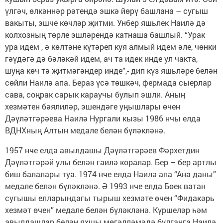
үлгәч, өлкәннәр рәтендә эшкә йөрү башлана – сугыш
вакыты, эшче көчләр җитми. Унбер яшьлек Наилә дә
колхозның төрле эшләрендә катнаша башлый. “Урак
ура идем , ә көлтәне күтәреп куя алмый идем әле, чөнки
гәүдәгә дә бәләкәй идем, ач та идек инде ул чакта,
шуңа көч тә җитмәгәндер инде”,- дип күз яшьләре белән
сөйли Наилә апа. Бераз үсә төшкәч, фермада сыерлар
сава, соңрак сарык караучы булып эшли. Аның
хезмәтен бәялиләр, эшендәге уңышлары өчен
Дәүләтгәрәева Наилә Нургали кызы 1986 нчы елда
ВДНХның Алтын медале белән бүләкләнә.
1957 нче елда авылдашы Дәүләтгәрәев Фәрхетдин
Дәүләтгәрәй улы белән гаилә коралар. Бер – бер артлы
биш балалары туа. 1974 нче елда Наилә апа “Ана даны”
медале белән бүләкләнә. Ә 1993 нче елда Бөек ватан
сугышы елларындагы тырыш хезмәте өчен “Фидакәрь
хезмәт өчен” медале белән бүләкләнә. Күршеләр һәм
авылдашлар белән яхшы мөгәлләмәдә булганга Наилә