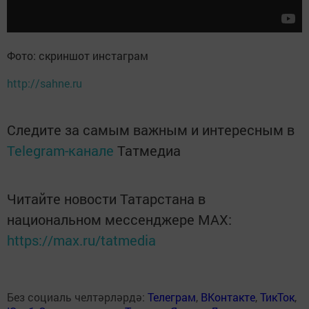
Фото: скриншот инстаграм
http://sahne.ru
Следите за самым важным и интересным в
Telegram-канале
Татмедиа
Читайте новости Татарстана в
национальном мессенджере MАХ:
https://max.ru/tatmedia
Без социаль челтәрләрдә:
Телеграм
,
ВКонтакте
,
ТикТок
,