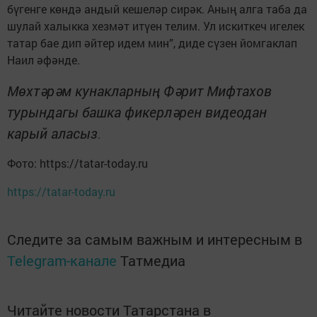
бүгенге көндә андый кешеләр сирәк. Аның алга таба да
шулай халыкка хезмәт итүен телим. Ул искиткеч игелек
татар бае дип әйтер идем мин”, диде сүзен йомгаклап
Наил әфәнде.
Мөхтәрәм кунакларның Фәрит Мифтахов
турындагы башка фикерләрен видеодан
карый аласыз
.
Фото: https://tatar-today.ru
https://tatar-today.ru
Следите за самым важным и интересным в
Telegram-канале
Татмедиа
Читайте новости Татарстана в