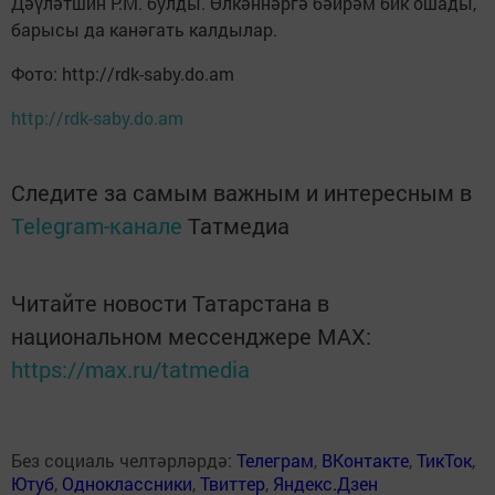
Дәүләтшин Р.М. булды. Өлкәннәргә бәйрәм бик ошады,
барысы да канәгать калдылар.
Фото: http://rdk-saby.do.am
http://rdk-saby.do.am
Следите за самым важным и интересным в
Telegram-канале
Татмедиа
Читайте новости Татарстана в
национальном мессенджере MАХ:
https://max.ru/tatmedia
Без социаль челтәрләрдә:
Телеграм
,
ВКонтакте
,
ТикТок
,
Ютуб
,
Одноклассники
,
Твиттер
,
Яндекс.Дзен