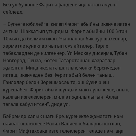
Без ул бу көнне Фәрит әфәндене яңа яктан ачуын
сөйләде.
– Бүгенге юбилейга килеп Фәрит абыйны икенче яктан
ачтым. Шаккатып утырдым. Фәрит абыйны 100 %тан
10%ын да белмим икән. Чыннан да бик зур шәхесләр,
хөрмәтле кунаклар чыгып сүз әйтәләр. Төрле
төбәкләрдән дә килгәннәр. Ул Мәскәү дисеңме, Түбән
Новгород, Пенза, бөтен Татарстаннан хәзрәтләр
җыелган. Миңа икеләтә шатлык, чөнки беренчедән
якташ, икенчедән без Фәрит абый белән таныш.
Гаиләләр белән йөрешмәсәк тә, эш буенча еш
күрешәбез. Фәрит абый шундый мактаулы кеше, аның
кылган изгелекләрен, милләт җанлылыгын Аллаһ
тәгалә кабул итсен”, диде ул.
Бәйрәмдә халык шагыйре, күренекле җәмәгать һәм
сәясәт эшлеклесе Разил Вәлиев юбилярны котлап,
Фәрит Мифтаховка изге теләкләрен теләде һәм аңа