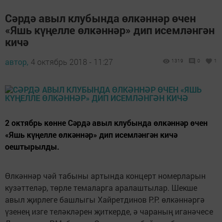
Сәрдә авыл клубында өлкәннәр өчен
«Яшь күңелле өлкәннәр» дип исемләнгән
кичә
автор,
4 октябрь 2018 - 11:27
1319
0
1
2 октябрь көнне Сәрдә авыл клубында өлкәннәр өчен
«Яшь күңелле өлкәннәр» дип исемләнгән кичә
оештырылды.
Өлкәннәр чәй табыны артында концерт номерларын
кузәттеләр, төрле темаларга аралаштылар. Шекше
авыл җирлеге башлыгы Хайретдинов Р.Р. өлкәннәргә
үзенең изге теләкләрен җиткерде, ә чараның иганәчесе