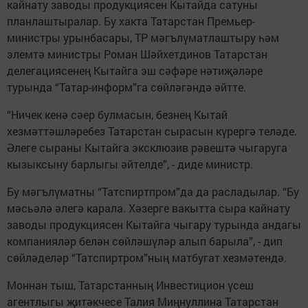
кайнату заводы продукциясен Кытайда сатуны
планлаштыралар. Бу хакта Татарстан Премьер-
министры урынбасары, ТР мәгълүматлаштыру һәм
элемтә министры Роман Шәйхетдинов Татарстан
делегациясенең Кытайга эш сәфәре нәтиҗәләре
турында “Татар-информ”га сөйләгәндә әйтте.
“Ничек кенә сәер булмасын, безнең Кытай
хезмәттәшләребез Татарстан сырасын күрергә теләде.
Әлеге сыраны Кытайга эксклюзив рәвештә чыгаруга
кызыксыну барлыгы әйтелде”, - диде министр.
Бу мәгълүматны “Татспиртпром”да да расладылар. “Бу
мәсьәлә әлегә карала. Хәзерге вакытта сыра кайнату
заводы продукциясен Кытайга чыгару турында андагы
компанияләр белән сөйләшүләр алып барыла”, - дип
сөйләделәр “Татспиртром”ның матбугат хезмәтендә.
Моннан тыш, Татарстанның Инвестицион үсеш
агентлыгы җитәкчесе Талия Миңнуллина Татарстан