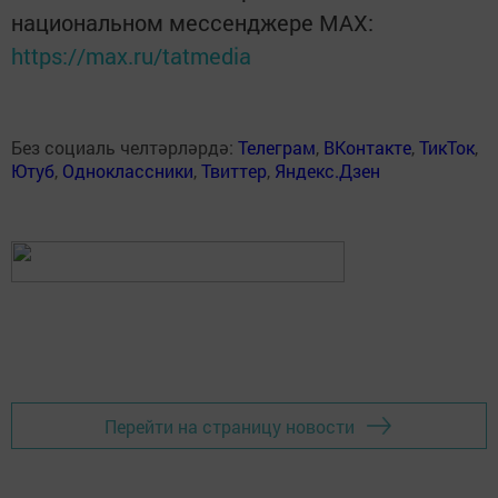
национальном мессенджере MАХ:
https://max.ru/tatmedia
Без социаль челтәрләрдә:
Телеграм
,
ВКонтакте
,
ТикТок
,
Ютуб
,
Одноклассники
,
Твиттер
,
Яндекс.Дзен
Перейти на страницу новости