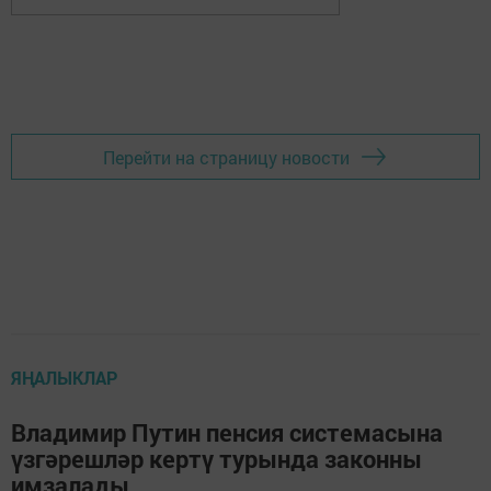
Перейти на страницу новости
ЯҢАЛЫКЛАР
Владимир Путин пенсия системасына
үзгәрешләр кертү турында законны
имзалады