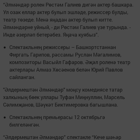
“Әлмәндәр ролен Рөстәм Галиев дигән актер башкара.
Ул озак еллар актер булып эшләде, режиссер булды,
театр төзеде. Менә яңадан актер булып китте.
Әлмәндәрне уйный, - ди Рөстәм Галиев үзе турында. -
Инде әзерләп бетерәбез. Яңача куябыз”.
Спектакльнең режиссеры – Башкортстаннан
Фиргать Гарипов, рәссамы Руслан Мәгалимов,
композиторы Васыйл Гафаров. Әҗәл роленә театр
актерлары Алмаз Хөсәенов белән Юрий Павлов
сайланган.
"Әлдермештән Әлмәндәр" моңсу комедиясе татар
халкының бөек уллары Туфан Миңнуллин, Марсель
Сәлимҗанов, Шәүкәт Биктимеровка багышлана.
Спектакльнең премьерасы 12 октябрьгә
билгеләнгән.
“Әлдермештән Әлмәндәр” спектакле “Кече шәһәр