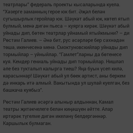
театрлары” федераль проекты кысаларында куела.
“Хәзерге заманның герое юк бит. Әҗәл белән
сугышырлык геройлар юк. Шәүкәт абый юк, көтеп ятып
булмый, менә дигән пьеса – куярга кирәк. Шәүкәт абый
уйнады дип, бөтен театрлар уйнамый ятыйкмыни? – ди
Рөстәм Галиев. – Әнә бит, рус әсәрләре бер сәхнәдән
төшә, икенчесенә менә. Смоктуновскийлар уйнады дип
тормыйлар – уйныйлар. “Гамлет”ларны да бөтенесе
куя. Кемдер гениаль уйнады дип тормыйлар. Нишләп
әле без тукталып калырга тиеш? Яңа буын үсеп килә,
карасыннар! Шәүкәт абый ул бөек артист, аны беркем
дә инкарь итә алмый. Вакытында ул шулай куелган, без
башкача куябыз”.
Рөстәм Галиев әсәргә алыныр алдыннан, Камал
театры җитәкчелеге белән киңәшүен әйтте. Алар
иртәрәк түгелме дигән икеләнү белдергәннәр.
Каршылык булмаган.