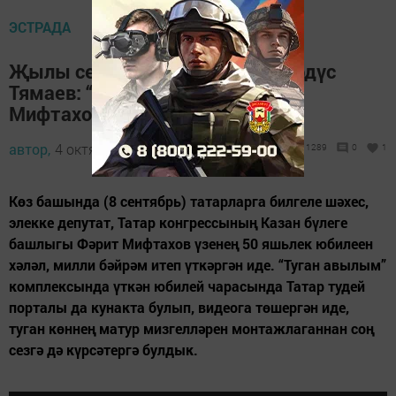
ЭСТРАДА
Җылы сентябрь истәлеге – Фирдүс
Тямаев: “Якташым Фәрит абый
Мифтаховны яңача ачтым”
автор,
4 октябрь 2018 - 11:20
1289
0
1
Көз башында (8 сентябрь) татарларга билгеле шәхес,
элекке депутат, Татар конгрессының Казан бүлеге
башлыгы Фәрит Мифтахов үзенең 50 яшьлек юбилеен
хәләл, милли бәйрәм итеп үткәргән иде. “Туган авылым”
комплексында үткән юбилей чарасында Татар тудей
порталы да кунакта булып, видеога төшергән иде,
туган көннең матур мизгелләрен монтажлаганнан соң
сезгә дә күрсәтергә булдык.