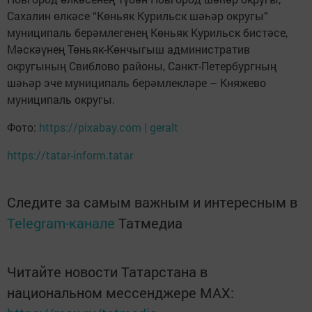
Сахалин өлкәсе “Көньяк Курильск шәһәр округы”
муниципаль берәмлегенең Көньяк Курильск бистәсе,
Мәскәүнең Төньяк-Көнчыгыш административ
округының Свиблово районы, Санкт-Петербургның
шәһәр эче муниципаль берәмлекләре – Княжево
муниципаль округы.
Фото:
https://pixabay.com | geralt
https://tatar-inform.tatar
Следите за самым важным и интересным в
Telegram-канале
Татмедиа
Читайте новости Татарстана в
национальном мессенджере MАХ: