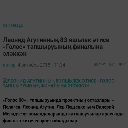
ЭСТРАДА
Леонид Агутинның 83 яшьлек әтисе
«Голос» тапшыруының финалына
эләккән
автор,
4 октябрь 2018 - 11:34
1241
0
0
«Голос 60+» тапшыруында проектның остазлары −
Пелагея, Леонид Агутин, Лев Лещенко һәм Валерий
Меладзе үз командаларында катнашучылар арасында
финалга китүчеләрне сайладылар.