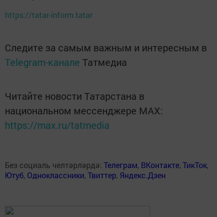
https://tatar-inform.tatar
Следите за самым важным и интересным в
Telegram-канале
Татмедиа
Читайте новости Татарстана в
национальном мессенджере MАХ:
https://max.ru/tatmedia
Без социаль челтәрләрдә:
Телеграм
,
ВКонтакте
,
ТикТок
,
Ютуб
,
Одноклассники
,
Твиттер
,
Яндекс.Дзен