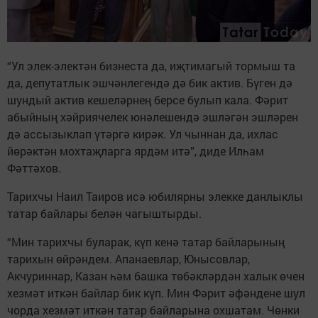
“Ул элек-электән бизнеста да, иҗтимагый тормыш та
да, депутатлык эшчәнлегендә дә бик актив. Бүген дә
шундый актив кешеләрнең берсе булып кала. Фәрит
абыйның хәйриячелек юнәлешендә эшләгән эшләрен
дә ассызыклап үтәргә кирәк. Ул чыннан да, ихлас
йөрәктән мохтаҗларга ярдәм итә”, диде Илһам
Фәттәхов.
Тарихчы Наил Таиров исә юбилярны элекке данлыклы
татар байлары белән чагыштырды.
“Мин тарихчы буларак, күп кенә татар байларының
тарихын өйрәндем. Апанаевлар, Юнысовлар,
Акчуриннар, Казан һәм башка төбәкләрдән халык өчен
хезмәт иткән байлар бик күп. Мин Фәрит әфәндене шул
чорда хезмәт иткән татар байларына охшатам. Чөнки