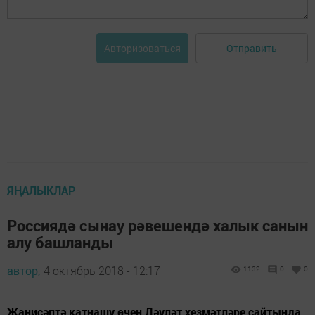
Отправить
Авторизоваться
ЯҢАЛЫКЛАР
Россиядә сынау рәвешендә халык санын
алу башланды
автор,
4 октябрь 2018 - 12:17
1132
0
0
Җанисәптә катнашу өчен Дәүләт хезмәтләре сайтында