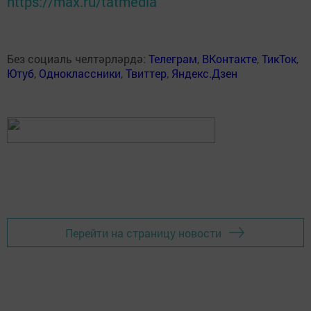
https://max.ru/tatmedia
Без социаль челтәрләрдә:
Телеграм
,
ВКонтакте
,
ТикТок
,
Ютуб
,
Одноклассники
,
Твиттер
,
Яндекс.Дзен
Перейти на страницу новости