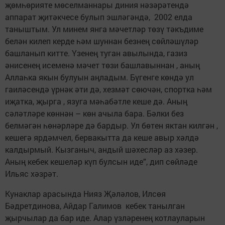
җөмһөрияте мөселманнары диния нәзәрәтендә
аппарат җитәкчесе булып эшләгәндә, 2002 елда
таныштым. Ул минем янга мәчетләр төзү тәкъдиме
белән килеп керде һәм шуннан безнең сөйләшүләр
башланып китте. Үзенең туган авылында, газиз
әнисенең исеменә мәчет төзи башлавыннан , аның
Аллаһка якын булуын аңладым. Бүгенге көндә ул
гаиләсендә үрнәк әти дә, хезмәт сөючән, спортка һәм
иҗатка, җырга , язуга мәһабәтле кеше дә. Аның
сәләтләре көннән – көн ачыла бара. Бәлки без
белмәгән һөнәрләре дә бардыр. Ул бөтен яктан килгән ,
кешегә ярдәмчел, бервакытта да кеше авыр хәлдә
калдырмый. Кызганыч, андый шәхесләр аз хәзер.
Аның кебек кешеләр күп булсын иде”, дип сөйләде
Ильяс хәзрәт.
Кунаклар арасында Нияз Җәләлов, Илсөя
Бәдретдинова, Айдар Галимов кебек танылган
җырчылар да бар иде. Алар үзләренең котлауларын