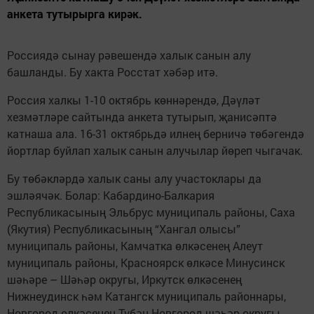
анкета тутырырга кирәк.
Россиядә сынау рәвешендә халык санын алу
башланды. Бу хакта Росстат хәбәр итә.
Россия халкы 1-10 октябрь көннәрендә, Дәүләт
хезмәтләре сайтында анкета тутырып, җанисәптә
катнаша ала. 16-31 октябрьдә илнең берничә төбәгендә
йортлар буйлап халык санын алучылар йөреп чыгачак.
Бу төбәкләрдә халык саны алу участоклары да
эшләячәк. Болар: Кабардино-Балкария
Республикасының Эльбрус муниципаль районы, Саха
(Якутия) Республикасының “Хангал олысы”
муниципаль районы, Камчатка өлкәсенең Алеут
муниципаль районы, Красноярск өлкәсе Минусинск
шәһәре – Шәһәр округы, Иркутск өлкәсенең
Нижнеудинск һәм Катангск муниципаль районнары,
Новгород өлкәсенең Түбән Новгород шәһәр округы,