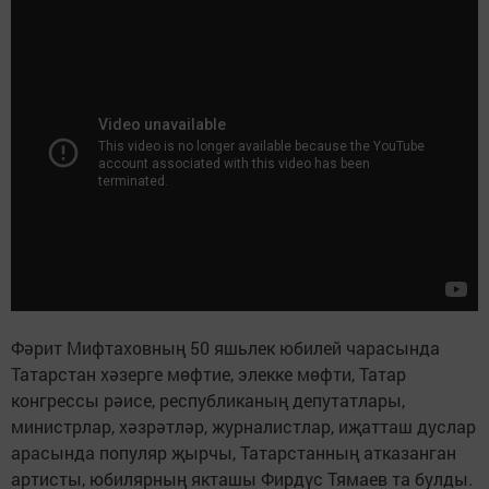
Фәрит Мифтаховның 50 яшьлек юбилей чарасында
Татарстан хәзерге мөфтие, элекке мөфти, Татар
конгрессы рәисе, республиканың депутатлары,
министрлар, хәзрәтләр, журналистлар, иҗатташ дуслар
арасында популяр җырчы, Татарстанның атказанган
артисты, юбилярның якташы Фирдүс Тямаев та булды.