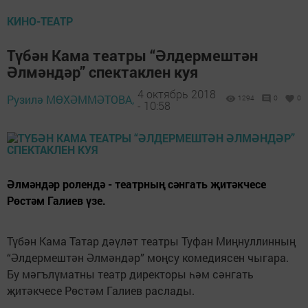
КИНО-ТЕАТР
Түбән Кама театры “Әлдермештән
Әлмәндәр” спектаклен куя
4 октябрь 2018
Рузилә МӨХӘММӘТОВА,
1294
0
0
- 10:58
Әлмәндәр ролендә - театрның сәнгать җитәкчесе
Рөстәм Галиев үзе.
Түбән Кама Татар дәүләт театры Туфан Миңнуллинның
“Әлдермештән Әлмәндәр” моңсу комедиясен чыгара.
Бу мәгълүматны театр директоры һәм сәнгать
җитәкчесе Рөстәм Галиев раслады.