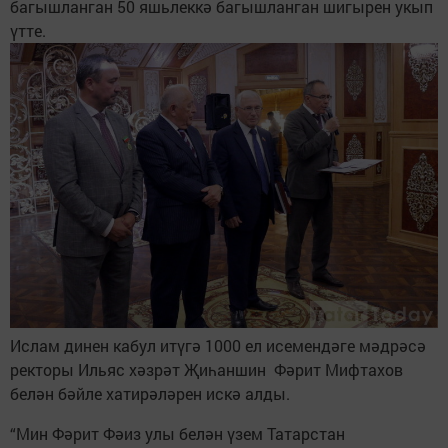
багышланган 50 яшьлеккә багышланган шигырен укып
үтте.
Ислам динен кабул итүгә 1000 ел исемендәге мәдрәсә
ректоры Ильяс хәзрәт Җиһаншин Фәрит Мифтахов
белән бәйле хатирәләрен искә алды.
“Мин Фәрит Фәиз улы белән үзем Татарстан