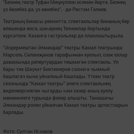
“Безнең театр Туфан Миңнуллин исемен йөртә. Безнең
үз йөзебез дә, үз көнебез”, - ди Рөстәм Галиев.
Театрның бинасы ремонтта, спектакльләр бинаның бер
өлешендә яисә, шәһәрнең Техниклар йортында
күрсәтелә. Казанга гастрольләр дә планлаштырыла.
“Әлдермештән Әлмәндәр” театры Камал театрында
Марсель Сәлимҗанов тарафыннан куелып, озак еллар
дәвамында репертуардан төшмәгән спектакль. Ул
бары тик Шәүкәт Биктимеров сәхнәгә чыкмый
башлагач кына уйналмый башлады. Үткән театр
сезонында “Камал театры” әлеге спектакльнең
видеоверсиясен чыгарды һәм хәзер аның куелу
мөмкинлеге турында фикер алышты. Тамашачы
Әлмәндәр ролен уйнаячак Камал театры артистларын
барлады.
Фото: Султан Исхаков