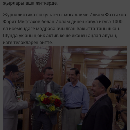
җырлары аша җиткерде.
Журналистика факультеты мөгаллиме Илһам Фәттәхов
Фәрит Мифтахов белән Ислам динен кабул итүгә 1000
ел исемендәге мәдрәсә ачылган вакытта танышкан.
Шунда ук аның бик актив кеше икәнен аңлап алуын,
изге теләкләрен әйтте.