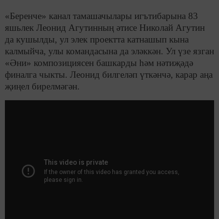
«Беренче» канал тамашачылары игътибарына 83
яшьлек Леонид Агутинның әтисе Николай Агутин
да кушылды, ул элек проектта катнашып кына
калмыйча, улы командасына да эләккән. Ул үзе язган
«Әни» композициясен башкарды һәм нәтиҗәдә
финалга чыкты. Леонид билгеләп үткәнчә, карар аңа
җиңел бирелмәгән.