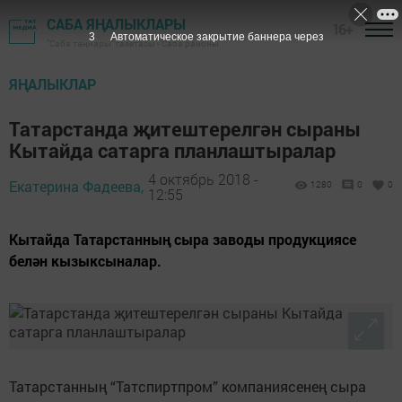
САБА ЯҢАЛЫКЛАРЫ
16+
2
Автоматическое закрытие баннера через
"Саба таңнары" газетасы - Саба районы
ЯҢАЛЫКЛАР
Татарстанда җитештерелгән сыраны
Кытайда сатарга планлаштыралар
4 октябрь 2018 -
Екатерина Фадеева,
1280
0
0
12:55
Кытайда Татарстанның сыра заводы продукциясе
белән кызыксыналар.
Татарстанның “Татспиртпром” компаниясенең сыра