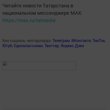
Читайте новости Татарстана в
национальном мессенджере MАХ:
https://max.ru/tatmedia
Без социаль челтәрләрдә:
Телеграм
,
ВКонтакте
,
ТикТок
,
Ютуб
,
Одноклассники
,
Твиттер
,
Яндекс.Дзен