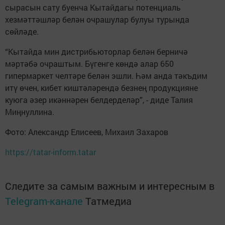
сырасын сату буенча Кытайдагы потенциаль
хезмәттәшләр белән очрашулар булуы турында
сөйләде.
“Кытайда мин дистрибьюторлар белән берничә
мәртәбә очраштым. Бүгенге көндә алар 650
гипермаркет челтәре белән эшли. Һәм анда тәкъдим
итү өчен, кибет киштәләрендә безнең продукцияне
куюга әзер икәннәрен белдерделәр”, - диде Талия
Миңнуллина.
Фото: Александр Елисеев, Михаил Захаров
https://tatar-inform.tatar
Следите за самым важным и интересным в
Telegram-канале
Татмедиа