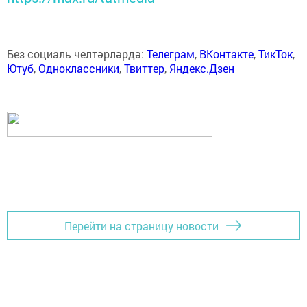
Без социаль челтәрләрдә:
Телеграм
,
ВКонтакте
,
ТикТок
,
Ютуб
,
Одноклассники
,
Твиттер
,
Яндекс.Дзен
Перейти на страницу новости