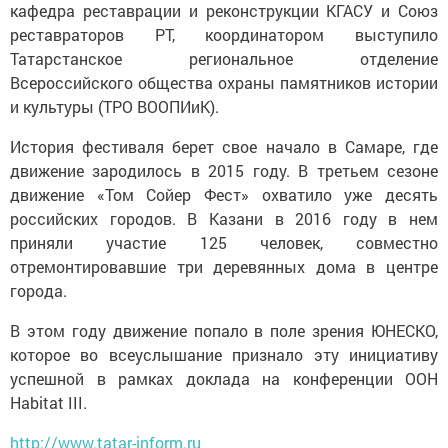
кафедра реставрации и реконструкции КГАСУ и Союз
реставраторов РТ, координатором выступило
Татарстанское региональное отделение
Всероссийского общества охраны памятников истории
и культуры (ТРО ВООПИиК).
История фестиваля берет свое начало в Самаре, где
движение зародилось в 2015 году. В третьем сезоне
движение «Том Сойер Фест» охватило уже десять
российских городов. В Казани в 2016 году в нем
приняли участие 125 человек, совместно
отремонтировавшие три деревянных дома в центре
города.
В этом году движение попало в поле зрения ЮНЕСКО,
которое во всеуслышание признало эту инициативу
успешной в рамках доклада на конференции ООН
Habitat III.
http://www.tatar-inform.ru