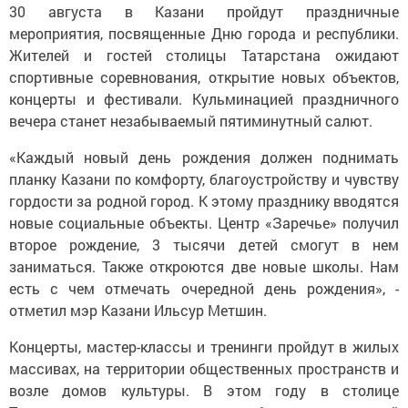
30 августа в Казани пройдут праздничные
мероприятия, посвященные Дню города и республики.
Жителей и гостей столицы Татарстана ожидают
спортивные соревнования, открытие новых объектов,
концерты и фестивали. Кульминацией праздничного
вечера станет незабываемый пятиминутный салют.
«Каждый новый день рождения должен поднимать
планку Казани по комфорту, благоустройству и чувству
гордости за родной город. К этому празднику вводятся
новые социальные объекты. Центр «Заречье» получил
второе рождение, 3 тысячи детей смогут в нем
заниматься. Также откроются две новые школы. Нам
есть с чем отмечать очередной день рождения», -
отметил мэр Казани Ильсур Метшин.
Концерты, мастер-классы и тренинги пройдут в жилых
массивах, на территории общественных пространств и
возле домов культуры. В этом году в столице