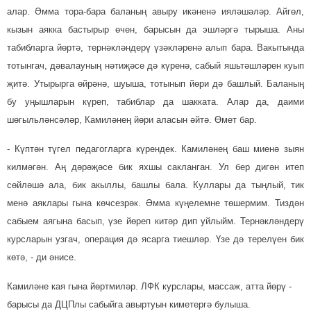
алар. Әмма тора-бара ба­ланың авыру икәненә иялә­шәләр. Айгөл,
кызын аякка бас­тырыр өчен, барысын да эш­ләргә тырыша. Аны
табибларга йөртә, тер­нәкләндерү үзәклә­ре­нә алып бара. Вакытында
тотынгач, дәвалауның нәтиҗәсе дә күренә, сабый яшь­тәшләрен куып
җитә. Утырырга өйрәнә, шуыша, тотынып йөри дә башлый. Ба­ланың
бу уңышларын күреп, табиб­лар да шакката. Алар да, даими
шөгыльләнсәләр, Ками­ләнең йөри аласын әйтә. Өмет бар.
- Күптән түгел педагогларга күрендек. Камиләнең баш миенә зыян
килмәгән. Аң дәрәҗәсе бик яхшы сакланган. Ул бер дигән итеп
сөйләшә ала, бик акыллы, башлы бала. Куллары да тыңлый, тик
менә аяклары гына көчсезрәк. Әмма күңелемне төшермим. Тиздән
сабыем аягына басып, үзе йөреп ки­тәр дип уйлыйм. Тернәкләндерү
курс­ларын узгач, операция дә ясарга тиешләр. Үзе дә терелүен бик
көтә, - ди әнисе.
Камиләне кая гына йөртмиләр. ЛФК курслары, массаж, атта йөрү -
барысы да ДЦПлы сабыйга авыртуын киметергә булыша.