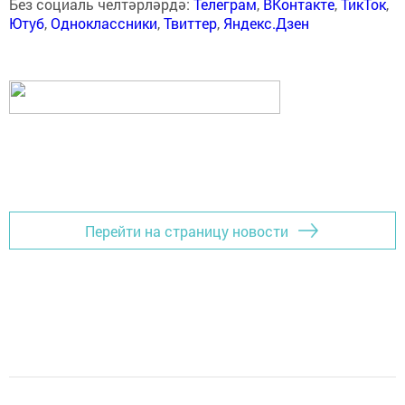
Без социаль челтәрләрдә:
Телеграм
,
ВКонтакте
,
ТикТок
,
Ютуб
,
Одноклассники
,
Твиттер
,
Яндекс.Дзен
Перейти на страницу новости