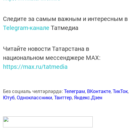
Следите за самым важным и интересным в
Telegram-канале
Татмедиа
Читайте новости Татарстана в
национальном мессенджере MАХ:
https://max.ru/tatmedia
Без социаль челтәрләрдә:
Телеграм
,
ВКонтакте
,
ТикТок
,
Ютуб
,
Одноклассники
,
Твиттер
,
Яндекс.Дзен