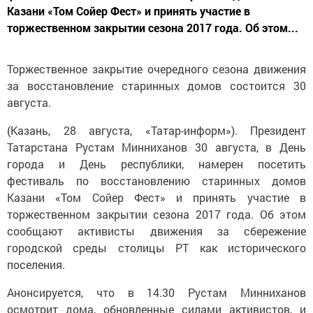
Казани «Том Сойер Фест» и принять участие в
торжественном закрытии сезона 2017 года. Об этом...
Торжественное закрытие очередного сезона движения
за восстановление старинных домов состоится 30
августа.
(Казань, 28 августа, «Татар-информ»). Президент
Татарстана Рустам Минниханов 30 августа, в День
города и День республики, намерен посетить
фестиваль по восстановлению старинных домов
Казани «Том Сойер Фест» и принять участие в
торжественном закрытии сезона 2017 года. Об этом
сообщают активисты движения за сбережение
городской среды столицы РТ как исторического
поселения.
Анонсируется, что в 14.30 Рустам Минниханов
осмотрит дома, обновленные силами активистов, и