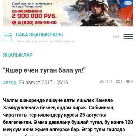
САБА ЯҢАЛЫКЛАРЫ
16+
"Саба таңнары" газетасы - Саба районы
ЯҢАЛЫКЛАР
“Яшәр өчен туган бала ул!”
автор,
29 август 2017 - 06:19
1044
0
0
Чаллы шәһәрендә яшәүче алты яшьлек Камилә
Хәмидуллинага безнең ярдәм кирәк. Сабыйның
чираттагы тернәкләндерү курсы 25 августка
билгеләнгән. Әмма дәвалану бушлай түгел, бу көнгә 120
мең сум акча җыеп өлгерәсе бар. Әгәр тулы гаиләдә