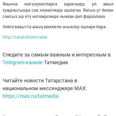
Якынча мәгълүматларга караганда, ул авыл
хуҗалыгында сак хезмәтендә эшләгән. Янгын ут белән
саксыз эш итү нәтиҗәсендә чыккан дип фаразлана.
Әлеге вакытта аның кемлеген ачыклау эшләре бара.
http://tatar-inform.tatar
Следите за самым важным и интересным в
Telegram-канале
Татмедиа
Читайте новости Татарстана в
национальном мессенджере MАХ:
https://max.ru/tatmedia