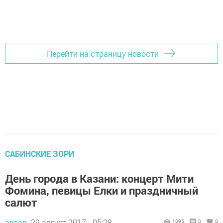
Перейти на страницу новости
САБИНСКИЕ ЗОРИ
День города в Казани: концерт Мити
Фомина, певицы Елки и праздничный
салют
автор,
29 август 2017 - 05:28
1095
0
0