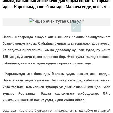
яшәсә, сабыйның әнисе кешедән ярдәм сорап та тормас
иде. - Карынымда ике бала иде. Малаем үлде, кызым...
Чаллы шәһәрендә яшәүче алты яшьлек Камилә Хәмидуллинага
безнең ярдәм кирәк. Сабыйның чираттагы тернәкләндерү курсы
25 августка билгеләнгән. Әмма дәвалану бушлай түгел, бу көнгә
120 мең сум акча җыеп өлгерәсе бар. Әгәр тулы гаиләдә яшәсә,
сабыйның әнисе кешедән ярдәм сорап та тормас иде.
- Карынымда ике бала иде. Малаем үлде, кызым исән калды.
Вакытыннан алда тулгагым башлану сәбәпле, сабыйларымны
иртә таптым. Камиләнең туганда ук диаг­нозлары күп иде. Бала
тудыру йортыннан башка хаста­ханәгә җи­бәрделәр. Өйгә
чыкканчы шактый вакыт узды, - дип сөйли Айгөл.
Баштарак Камиләгә билге­лән­гән инвалидлыкны да кабул итә алмый