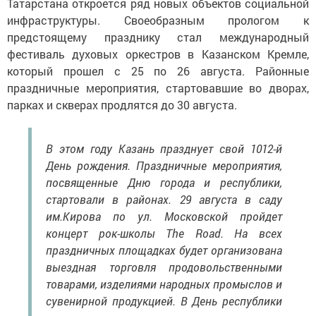
Татарстана откроется ряд новых объектов социальной
инфраструктуры. Своеобразным прологом к
предстоящему празднику стал международный
фестиваль духовых оркестров в Казанском Кремле,
который прошел с 25 по 26 августа. Районные
праздничные мероприятия, стартовавшие во дворах,
парках и скверах продлятся до 30 августа.
В этом году Казань празднует свой 1012-й
День рождения. Праздничные мероприятия,
посвященные Дню города и республики,
стартовали в районах. 29 августа в саду
им.Кирова по ул. Московской пройдет
концерт рок-школы The Road. На всех
праздничных площадках будет организована
выездная торговля продовольственными
товарами, изделиями народных промыслов и
сувенирной продукцией. В День республики