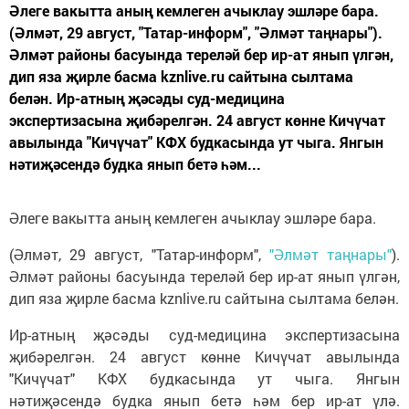
Әлеге вакытта аның кемлеген ачыклау эшләре бара.
(Әлмәт, 29 август, "Татар-информ", "Әлмәт таңнары").
Әлмәт районы басуында тереләй бер ир-ат янып үлгән,
дип яза җирле басма kznlive.ru сайтына сылтама
белән. Ир-атның җәсәды суд-медицина
экспертизасына җибәрелгән. 24 август көнне Кичүчат
авылында "Кичүчат" КФХ будкасында ут чыга. Янгын
нәтиҗәсендә будка янып бетә һәм...
Әлеге вакытта аның кемлеген ачыклау эшләре бара.
(Әлмәт, 29 август, "Татар-информ",
"Әлмәт таңнары"
).
Әлмәт районы басуында тереләй бер ир-ат янып үлгән,
дип яза җирле басма kznlive.ru сайтына сылтама белән.
Ир-атның җәсәды суд-медицина экспертизасына
җибәрелгән. 24 август көнне Кичүчат авылында
"Кичүчат" КФХ будкасында ут чыга. Янгын
нәтиҗәсендә будка янып бетә һәм бер ир-ат үлә.