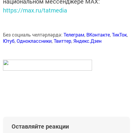
национальном мессенджере MАХ:
https://max.ru/tatmedia
Без социаль челтәрләрдә:
Телеграм
,
ВКонтакте
,
ТикТок
,
Ютуб
,
Одноклассники
,
Твиттер
,
Яндекс.Дзен
Оставляйте реакции