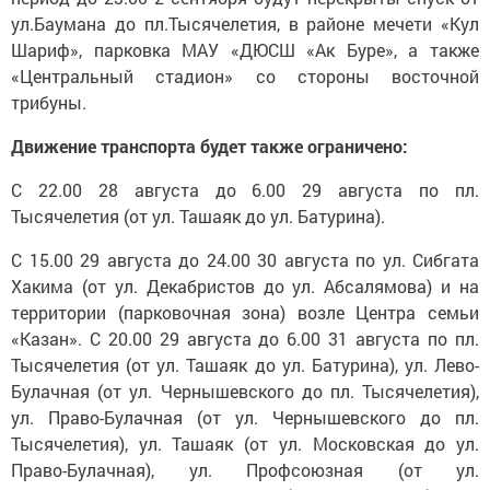
ул.Баумана до пл.Тысячелетия, в районе мечети «Кул
Шариф», парковка МАУ «ДЮСШ «Ак Буре», а также
«Центральный стадион» со стороны восточной
трибуны.
Движение транспорта будет также ограничено:
С 22.00 28 августа до 6.00 29 августа по пл.
Тысячелетия (от ул. Ташаяк до ул. Батурина).
С 15.00 29 августа до 24.00 30 августа по ул. Сибгата
Хакима (от ул. Декабристов до ул. Абсалямова) и на
территории (парковочная зона) возле Центра семьи
«Казан». С 20.00 29 августа до 6.00 31 августа по пл.
Тысячелетия (от ул. Ташаяк до ул. Батурина), ул. Лево-
Булачная (от ул. Чернышевского до пл. Тысячелетия),
ул. Право-Булачная (от ул. Чернышевского до пл.
Тысячелетия), ул. Ташаяк (от ул. Московская до ул.
Право-Булачная), ул. Профсоюзная (от ул.