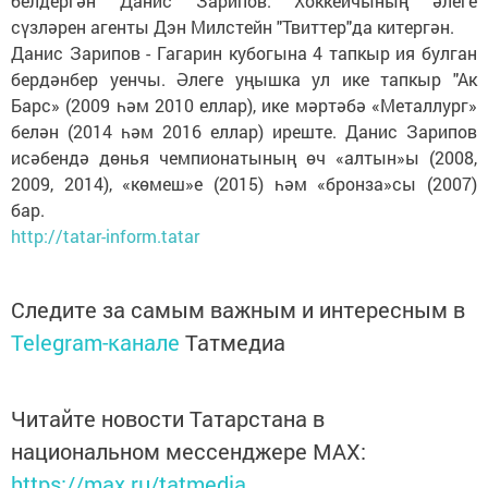
белдергән Данис Зарипов. Хоккейчының әлеге
сүзләрен агенты Дэн Милстейн "Твиттер"да китергән.
Данис Зарипов - Гагарин кубогына 4 тапкыр ия булган
бердәнбер уенчы. Әлеге уңышка ул ике тапкыр "Ак
Барс» (2009 һәм 2010 еллар), ике мәртәбә «Металлург»
белән (2014 һәм 2016 еллар) иреште. Данис Зарипов
исәбендә дөнья чемпионатының өч «алтын»ы (2008,
2009, 2014), «көмеш»е (2015) һәм «бронза»сы (2007)
бар.
http://tatar-inform.tatar
Следите за самым важным и интересным в
Telegram-канале
Татмедиа
Читайте новости Татарстана в
национальном мессенджере MАХ:
https://max.ru/tatmedia