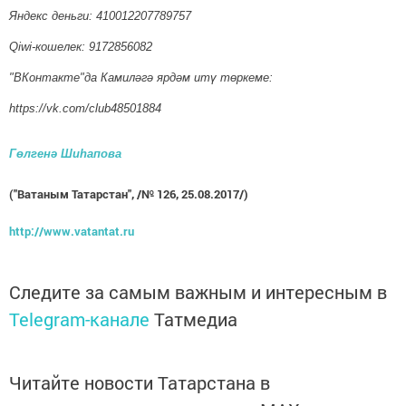
Яндекс деньги: 410012207789757
Qiwi-кошелек: 9172856082
"ВКонтакте"да Камиләгә ярдәм итү төркеме:
https://vk.com/club48501884
Гөлгенә Шиһапова
("Ватаным Татарстан", /№ 126, 25.08.2017/)
http://www.vatantat.ru
Следите за самым важным и интересным в
Telegram-канале
Татмедиа
Читайте новости Татарстана в