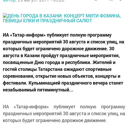
ИА «Татар-информ» публикует полную программу
праздничных мероприятий 30 августа и список улиц, на
которых будет ограничено дорожное движение. 30
августа в Казани пройдут праздничные мероприятия,
посвященные Дню города и республики. Жителей и
гостей столицы Татарстана ожидают спортивные
соревнования, открытие новых объектов, концерты и
фестивали. Кульминацией праздничного вечера станет
незабываемый пятиминутный...
ИА «Татар-информ» публикует полную программу
праздничных мероприятий 30 августа и список улиц, на
которых будет ограничено дорожное движение.