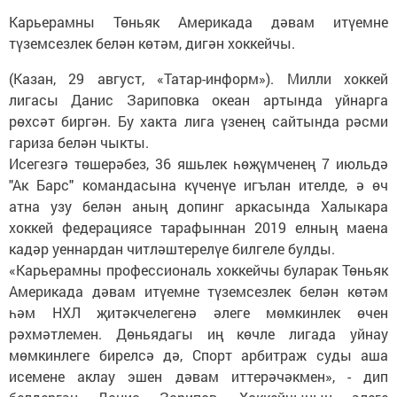
Карьерамны Төньяк Америкада дәвам итүемне
түземсезлек белән көтәм, дигән хоккейчы.
(Казан, 29 август, «Татар-информ»). Милли хоккей
лигасы Данис Зариповка океан артында уйнарга
рөхсәт биргән. Бу хакта лига үзенең сайтында рәсми
гариза белән чыкты.
Исегезгә төшерәбез, 36 яшьлек һөҗүмченең 7 июльдә
"Ак Барс" командасына күченүе игълан ителде, ә өч
атна узу белән аның допинг аркасында Халыкара
хоккей федерациясе тарафыннан 2019 елның маена
кадәр уеннардан читләштерелүе билгеле булды.
«Карьерамны профессиональ хоккейчы буларак Төньяк
Америкада дәвам итүемне түземсезлек белән көтәм
һәм НХЛ җитәкчелегенә әлеге мөмкинлек өчен
рәхмәтлемен. Дөньядагы иң көчле лигада уйнау
мөмкинлеге бирелсә дә, Спорт арбитраж суды аша
исемене аклау эшен дәвам иттерәчәкмен», - дип