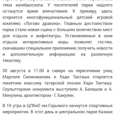
тема калейдоскопа. У посетителей парка надолго
останутся яркие впечатления. К примеру, здесь
откроется многофункциональный детский игровой
комплекс «Логово дракона». Главным достоинством
парка стали новая сцена с большим количеством мест
для отдыха и амфитеатры. Установленные в зоне
отдыха интерактивные коды позволят гостям,
скачавшим специальное приложение, получить новости
и дополнительную информацию на различную
тематику.
30 августа в 11.00 в сквере на пересечении улиц
Марселя Салимжанова и Хади Такташа откроется
памятник классику татарской поэзии Хади Такташу.
Скульпторами монумента выступили А. Балашов и А.
Минулина, архитектором - Г. Бакулин.
В 10 утра в ЦПКиО им.Горьекого начнутся спортивные
мероприятия. В этот день в центральном парке Казани