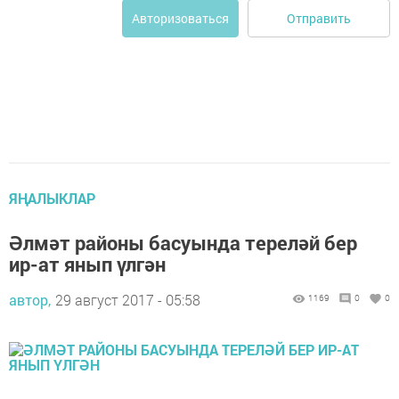
Отправить
Авторизоваться
ЯҢАЛЫКЛАР
Әлмәт районы басуында тереләй бер
ир-ат янып үлгән
автор,
29 август 2017 - 05:58
1169
0
0