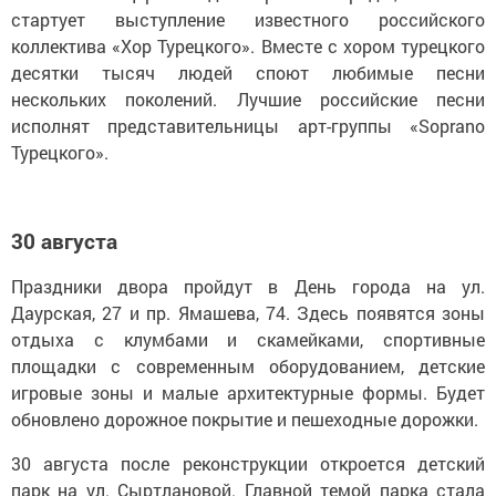
стартует выступление известного российского
коллектива «Хор Турецкого». Вместе с хором турецкого
десятки тысяч людей споют любимые песни
нескольких поколений. Лучшие российские песни
исполнят представительницы арт-группы «Soprano
Турецкого».
30 августа
Праздники двора пройдут в День города на ул.
Даурская, 27 и пр. Ямашева, 74. Здесь появятся зоны
отдыха с клумбами и скамейками, спортивные
площадки с современным оборудованием, детские
игровые зоны и малые архитектурные формы. Будет
обновлено дорожное покрытие и пешеходные дорожки.
30 августа после реконструкции откроется детский
парк на ул. Сыртлановой. Главной темой парка стала