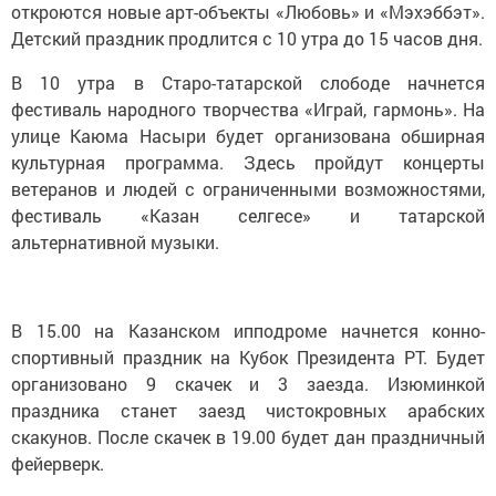
откроются новые арт-объекты «Любовь» и «Мэхэббэт».
Детский праздник продлится с 10 утра до 15 часов дня.
В 10 утра в Старо-татарской слободе начнется
фестиваль народного творчества «Играй, гармонь». На
улице Каюма Насыри будет организована обширная
культурная программа. Здесь пройдут концерты
ветеранов и людей с ограниченными возможностями,
фестиваль «Казан селгесе» и татарской
альтернативной музыки.
В 15.00 на Казанском ипподроме начнется конно-
спортивный праздник на Кубок Президента РТ. Будет
организовано 9 скачек и 3 заезда. Изюминкой
праздника станет заезд чистокровных арабских
скакунов. После скачек в 19.00 будет дан праздничный
фейерверк.