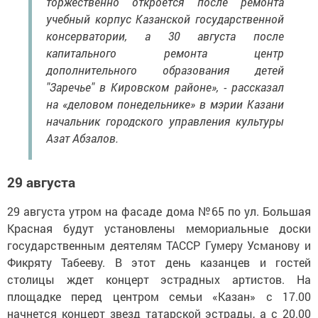
торжественно откроется после ремонта
учебный корпус Казанской государственной
консерватории, а 30 августа после
капитального ремонта центр
дополнительного образования детей
"Заречье" в Кировском районе», - рассказал
на «деловом понедельнике» в мэрии Казани
начальник городского управления культуры
Азат Абзалов.
29 августа
29 августа утром на фасаде дома №65 по ул. Большая
Красная будут установлены мемориальные доски
государственным деятелям ТАССР Гумеру Усманову и
Фикряту Табееву. В этот день казанцев и гостей
столицы ждет концерт эстрадных артистов. На
площадке перед центром семьи «Казан» с 17.00
начнется концерт звезд татарской эстрады, а с 20.00