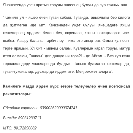
Янәшәсендә үзен яратып торучы әнисенең булуы да зур таяныч аңа.
"Камилә ул - яшәр өчен туган сабый. Туганда, авырлыгы бер килога
да җитмәгән иде бит. Кеч­кенәдән үҗәт булуы, янәшәдәге яхшы
кешеләрнең ярдәме белән без, әкренләп, яхшы нәтиҗәләргә ире­
шәбез. Авыру баланы тәр­бия­ләү - икеләтә авыр эш. Әмма кул сел­
тәргә ярамый. Ул бит - минем балам. Күзләремә карап торуы, матур
итеп елмаюы, "әнием" дип дәшүе ни тора?! - ди Айгөл. - Без күп кенә
тернәкләндерү үзәклә­рендә булдык. Таныш булмаган кеше­ләр дә,
туган-тумачалар, дуслар да ярдәм итә. Мең рәхмәт аларга".
Камиләгә матди ярдәм күрс ә­тергә теләүчеләр өчен исәп-хисап
реквизитлары:
Сбербанк картасы: 639002629000374743
Билайн: 89061230713
МТС: 89172856082