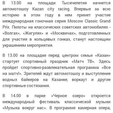
В 13.00 на площади Тысячелетия начнется
автомотошоу Kazan city racing. Впервые за всю
историю в этом году в нем примет участие
международная гоночная серия Moscow Classic Grand
Prix. Пилоты на классических советских автомобилях -
«Волгах», «Жигулях» и «Москвичах», подготовленных
для участия в кольцевых гонках, станут настоящим
украшением мероприятия.
В 13.00 на площадке перед центром семьи «Казан»
стартует спортивный праздник «Матч ТВ». Здесь
пройдет спортивно-развлекательная программа «Все
на матч!». Зрителей ждут автомотошоу и выступление
водных байкеров на Казанке, воркаут и другие
спортивные состязания.
В 14.00 в парке «Черное озеро» откроется
международный фестиваль классической музыки
«Музыка вокруг нас». В программе камерная опера,