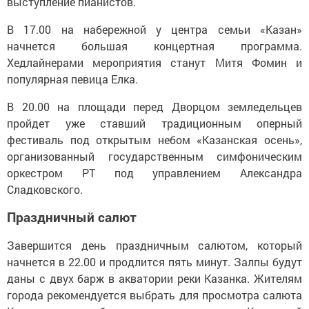
выступление пианистов.
В 17.00 на набережной у центра семьи «Казан»
начнется большая концертная программа.
Хедлайнерами мероприятия станут Митя Фомин и
популярная певица Елка.
В 20.00 на площади перед Дворцом земледельцев
пройдет уже ставший традиционным оперный
фестиваль под открытым небом «Казанская осень»,
организованный государственным симфоническим
оркестром РТ под управлением Александра
Сладковского.
Праздничный салют
Завершится день праздничным салютом, который
начнется в 22.00 и продлится пять минут. Залпы будут
даны с двух барж в акватории реки Казанка. Жителям
города рекомендуется выбрать для просмотра салюта