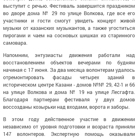
выступит с речью. Фестиваль завершится праздником
во дворе дома № 29 по улице Волкова, где все его
участники и гости смогут увидеть концерт живой
музыки от казанских музыкантов, а также угоститься
пирогами и чаем на сосновых шишках из старинного
самовара.
Напомним, энтузиасты движения работали над
восстановлением объектов вечерами по будням
начиная с 17 июня. За два месяца волонтерам удалось
отремонтировать фасады четырех зданий в
историческом центре Казани - домов №№ 29, 42-1 и 66
на улице Волкова и дома № 19 на улице Лесгафта.
Благодаря партнерам фестиваля у двух домов
воссозданы козырьки над входами, ворота и заборы.
В этом году действенное участие в движении
независимо от уровня подготовки и возраста приняли
147 волонтеров. Экспертную помощь оказывали