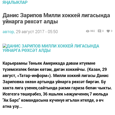
ЯҢАЛЫКЛАР
Данис Зарипов Милли хоккей лигасында
уйнарга рөхсәт алды
автор,
29 август 2017 - 05:50
992
0
0
Карьерамны Төньяк Америкада дәвам итүемне
түземсезлек белән көтәм, дигән хоккейчы. (Казан, 29
август, «Татар-информ»). Милли хоккей лигасы Данис
Зариповка океан артында уйнарга рөхсәт биргән. Бу
хакта лига үзенең сайтында рәсми гариза белән чыкты.
Исегезгә төшерәбез, 36 яшьлек һөҗүмченең 7 июльдә
"Ак Барс" командасына күченүе игълан ителде, ә өч
атна узу...