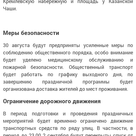
Кремлевскую набережную и площадь у Казанской
Чаши.
Меры безопасности
30 августа будут предприняты усиленные меры по
соблюдению общественного порядка, особо внимание
будет уделено медицинскому обслуживанию и
пожарной безопасности. Общественный транспорт
будет работать по графику выходного дня, по
завершению праздничной программы будет
организована доставка жителей до мест проживания.
Ограничение дорожного движения
В период подготовки и проведения праздничных
мероприятий будет временно ограничено движение
транспортных средств по ряду улиц. В частности, в
период до 23.00 2 сентября будут перекрыты спуск от