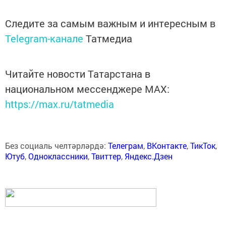
Следите за самым важным и интересным в
Telegram-канале
Татмедиа
Читайте новости Татарстана в
национальном мессенджере MАХ:
https://max.ru/tatmedia
Без социаль челтәрләрдә:
Телеграм
,
ВКонтакте
,
ТикТок
,
Ютуб
,
Одноклассники
,
Твиттер
,
Яндекс.Дзен