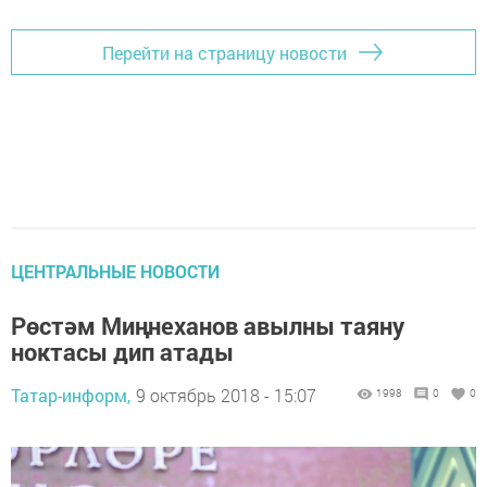
Перейти на страницу новости
ЦЕНТРАЛЬНЫЕ НОВОСТИ
Рөстәм Миңнеханов авылны таяну
ноктасы дип атады
Татар-информ,
9 октябрь 2018 - 15:07
1998
0
0