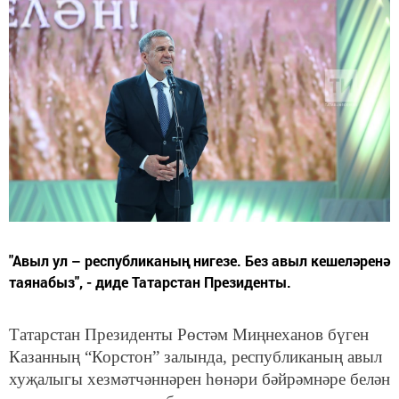
"Авыл ул – республиканың нигезе. Без авыл кешеләренә
таянабыз", - диде Татарстан Президенты.
Татарстан Президенты Рөстәм Миңнеханов бүген
Казанның “Корстон” залында, республиканың авыл
хуҗалыгы хезмәтчәннәрен һөнәри бәйрәмнәре белән