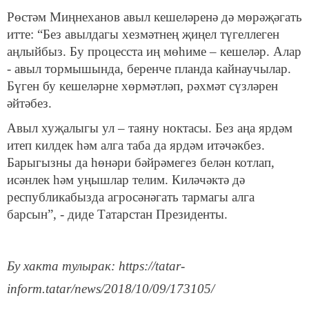
Рөстәм Миңнеханов авыл кешеләренә дә мөрәҗәгать
итте: “Без авылдагы хезмәтнең җиңел түгеллеген
аңлыйбыз. Бу процесста иң мөһиме – кешеләр. Алар
- авыл тормышында, беренче планда кайнаучылар.
Бүген бу кешеләрне хөрмәтләп, рәхмәт сүзләрен
әйтәбез.
Авыл хуҗалыгы ул – таяну ноктасы. Без аңа ярдәм
итеп килдек һәм алга таба да ярдәм итәчәкбез.
Барыгызны да һөнәри бәйрәмегез белән котлап,
исәнлек һәм уңышлар телим. Киләчәктә дә
республикабызда агросәнәгать тармагы алга
барсын”, - диде Татарстан Президенты.
Бу хакта тулырак: https://tatar-
inform.tatar/news/2018/10/09/173105/