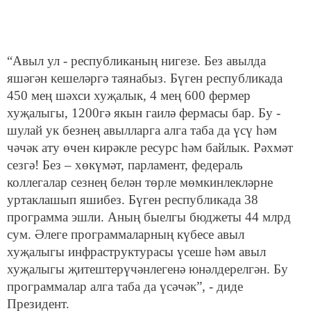
“Авыл ул - республиканың нигезе. Без авылда
яшәгән кешеләргә таянабыз. Бүген республикада
450 мең шәхси хуҗалык, 4 мең 600 фермер
хуҗалыгы, 1200гә якын гаилә фермасы бар. Бу -
шулай ук безнең авылларга алга таба да үсү һәм
чәчәк ату өчен кирәкле ресурс һәм байлык. Рәхмәт
сезгә! Без – хөкүмәт, парламент, федераль
коллегалар сезнең белән төрле мөмкинлекләрне
уртаклашып яшибез. Бүген республикада 38
программа эшли. Аның быелгы бюджеты 44 млрд
сум. Әлеге программаларның күбесе авыл
хуҗалыгы инфраструктурасы үсеше һәм авыл
хуҗалыгы җитештерүчәнлегенә юнәлдерелгән. Бу
программалар алга таба да үсәчәк”, - диде
Президент.