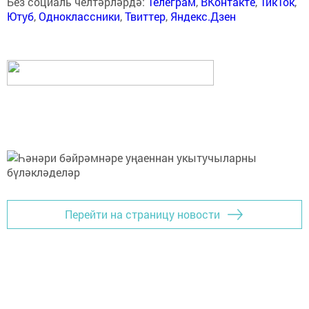
Без социаль челтәрләрдә:
Телеграм
,
ВКонтакте
,
ТикТок
,
Ютуб
,
Одноклассники
,
Твиттер
,
Яндекс.Дзен
Перейти на страницу новости