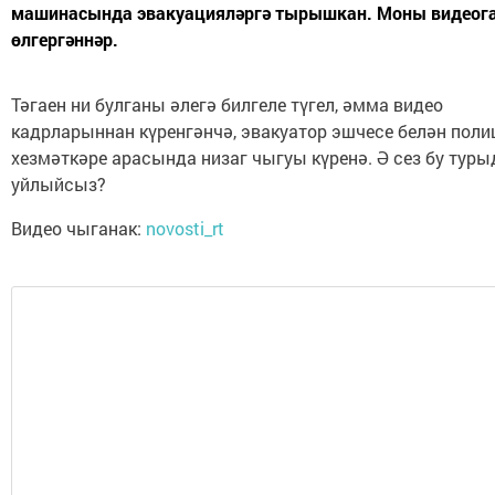
машинасында эвакуацияләргә тырышкан. Моны видеог
өлгергәннәр.
Тәгаен ни булганы әлегә билгеле түгел, әмма видео
кадрларыннан күренгәнчә, эвакуатор эшчесе белән поли
хезмәткәре арасында низаг чыгуы күренә. Ә сез бу туры
уйлыйсыз?
Видео чыганак:
novosti_rt