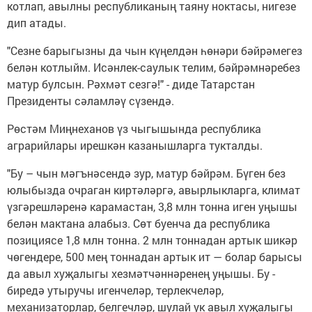
котлап, авылны республиканың таяну ноктасы, нигезе
дип атады.
"Сезне барыгызны да чын күңелдән һөнәри бәйрәмегез
белән котлыйм. Исәнлек-саулык телим, бәйрәмнәребез
матур булсын. Рәхмәт сезгә!" - диде Татарстан
Президенты сәламләү сүзендә.
Рөстәм Миңнеханов үз чыгышында республика
аграрийлары ирешкән казанышларга тукталды.
"Бу – чын мәгънәсендә зур, матур бәйрәм. Бүген без
юлыбызда очраган киртәләргә, авырлыкларга, климат
үзгәрешләренә карамастан, 3,8 млн тонна иген уңышы
белән мактана алабыз. Сөт буенча да республика
позициясе 1,8 млн тонна. 2 млн тоннадан артык шикәр
чөгендере, 500 мең тоннадан артык ит — болар барысы
да авыл хуҗалыгы хезмәтчәннәренең уңышы. Бу -
биредә утыручы игенчеләр, терлекчеләр,
механизаторлар, белгечләр, шулай ук авыл хуҗалыгы