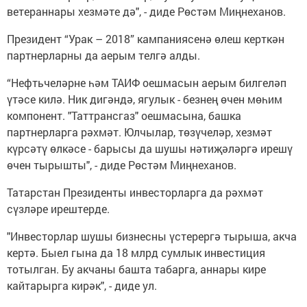
ветераннары хезмәте дә", - диде Рөстәм Миңнеханов.
Президент “Урак – 2018” кампаниясенә өлеш керткән
партнерларны да аерым телгә алды.
“Нефтьчеләрне һәм ТАИФ оешмасын аерым билгеләп
үтәсе килә. Ник дигәндә, ягулык - безнең өчен мөһим
компонент. "Таттрансгаз" оешмасына, башка
партнерларга рәхмәт. Юлчылар, төзүчеләр, хезмәт
күрсәтү өлкәсе - барысы да шушы нәтиҗәләргә ирешү
өчен тырышты", - диде Рөстәм Миңнеханов.
Татарстан Президенты инвесторларга да рәхмәт
сүзләре ирештерде.
"Инвесторлар шушы бизнесны үстерергә тырыша, акча
кертә. Быел гына да 18 млрд сумлык инвестиция
тотылган. Бу акчаны башта табарга, аннары кире
кайтарырга кирәк", - диде ул.