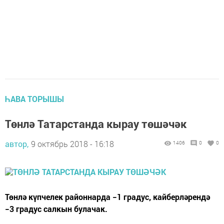
ҺАВА ТОРЫШЫ
Төнлә Татарстанда кырау төшәчәк
автор,
9 октябрь 2018 - 16:18
1406
0
0
Төнлә күпчелек районнарда −1 градус, кайберләрендә
−3 градус салкын булачак.