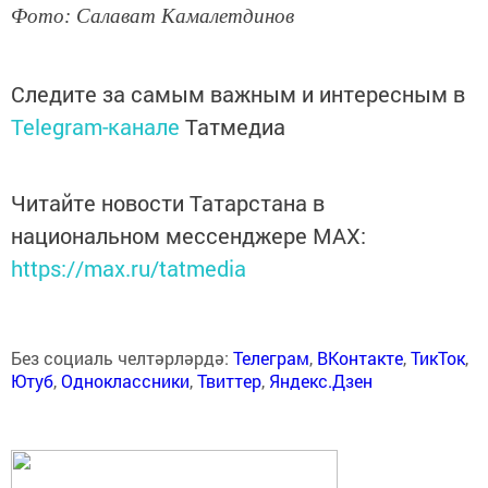
Фото: Салават Камалетдинов
Следите за самым важным и интересным в
Telegram-канале
Татмедиа
Читайте новости Татарстана в
национальном мессенджере MАХ:
https://max.ru/tatmedia
Без социаль челтәрләрдә:
Телеграм
,
ВКонтакте
,
ТикТок
,
Ютуб
,
Одноклассники
,
Твиттер
,
Яндекс.Дзен