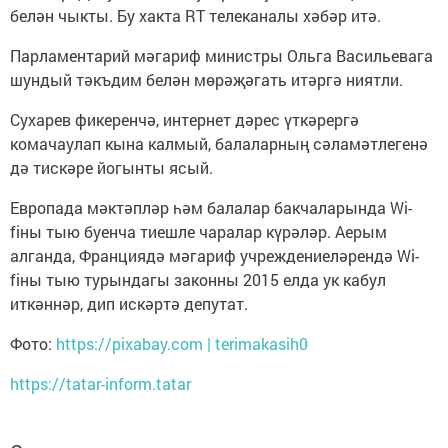
белән чыкты. Бу хакта RT телеканалы хәбәр итә.
Парламентарий мәгариф министры Ольга Васильевага
шундый тәкъдим белән мөрәҗәгать итәргә ниятли.
Сухарев фикеренчә, интернет дәрес үткәрергә
комачаулап кына калмый, балаларның сәламәтлегенә
дә тискәре йогынты ясый.
Европада мәктәпләр һәм балалар бакчаларында Wi-
fiны тыю буенча тиешле чаралар күрәләр. Аерым
алганда, Франциядә мәгариф учреждениеләрендә Wi-
fiны тыю турындагы законны 2015 елда ук кабул
иткәннәр, дип искәртә депутат.
Фото:
https://pixabay.com | terimakasih0
https://tatar-inform.tatar