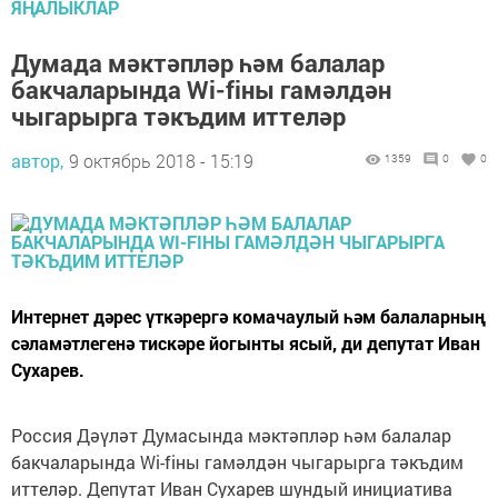
ЯҢАЛЫКЛАР
Думада мәктәпләр һәм балалар
бакчаларында Wi-fiны гамәлдән
чыгарырга тәкъдим иттеләр
автор,
9 октябрь 2018 - 15:19
1359
0
0
Интернет дәрес үткәрергә комачаулый һәм балаларның
сәламәтлегенә тискәре йогынты ясый, ди депутат Иван
Сухарев.
Россия Дәүләт Думасында мәктәпләр һәм балалар
бакчаларында Wi-fiны гамәлдән чыгарырга тәкъдим
иттеләр. Депутат Иван Сухарев шундый инициатива