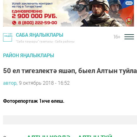
САБА ЯҢАЛЫКЛАРЫ
16+
"Саба таңнары" газетасы - Саба районы
РАЙОН ЯҢАЛЫКЛАРЫ
50 ел тигезлектә яшәп, быел Алтын туйл
автор,
9 октябрь 2018 - 16:52
Фоторепортаж 1нче өлеш.