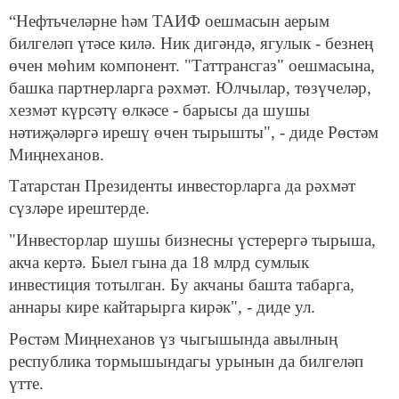
“Нефтьчеләрне һәм ТАИФ оешмасын аерым
билгеләп үтәсе килә. Ник дигәндә, ягулык - безнең
өчен мөһим компонент. "Таттрансгаз" оешмасына,
башка партнерларга рәхмәт. Юлчылар, төзүчеләр,
хезмәт күрсәтү өлкәсе - барысы да шушы
нәтиҗәләргә ирешү өчен тырышты", - диде Рөстәм
Миңнеханов.
Татарстан Президенты инвесторларга да рәхмәт
сүзләре ирештерде.
"Инвесторлар шушы бизнесны үстерергә тырыша,
акча кертә. Быел гына да 18 млрд сумлык
инвестиция тотылган. Бу акчаны башта табарга,
аннары кире кайтарырга кирәк", - диде ул.
Рөстәм Миңнеханов үз чыгышында авылның
республика тормышындагы урынын да билгеләп
үтте.