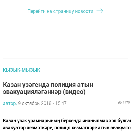
Перейти на страницу новости
КЫЗЫК-МЫЗЫК
Казан үзәгендә полиция атын
эвакуацияләгәннәр (видео)
автор,
9 октябрь 2018 - 15:47
1475
Казан үзәк урамнарының берсендә инанылмас хәл булга
эвакуатор хезмәткәре, полиця хезмәткәре атын эвакуато