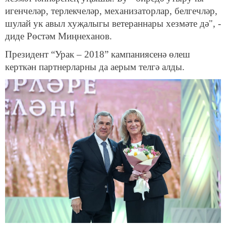
игенчеләр, терлекчеләр, механизаторлар, белгечләр,
шулай ук авыл хуҗалыгы ветераннары хезмәте дә", -
диде Рөстәм Миңнеханов.
Президент “Урак – 2018” кампаниясенә өлеш
керткән партнерларны да аерым телгә алды.