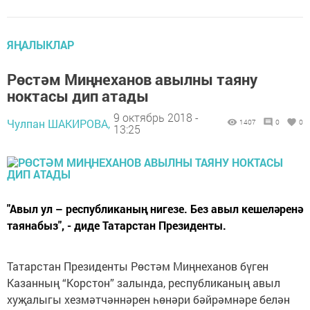
ЯҢАЛЫКЛАР
Рөстәм Миңнеханов авылны таяну
ноктасы дип атады
9 октябрь 2018 -
Чулпан ШАКИРОВА,
1407
0
0
13:25
"Авыл ул – республиканың нигезе. Без авыл кешеләренә
таянабыз", - диде Татарстан Президенты.
Татарстан Президенты Рөстәм Миңнеханов бүген
Казанның “Корстон” залында, республиканың авыл
хуҗалыгы хезмәтчәннәрен һөнәри бәйрәмнәре белән