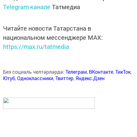
Telegram-канале
Татмедиа
Читайте новости Татарстана в
национальном мессенджере MАХ:
https://max.ru/tatmedia
Без социаль челтәрләрдә:
Телеграм
,
ВКонтакте
,
ТикТок
,
Ютуб
,
Одноклассники
,
Твиттер
,
Яндекс.Дзен