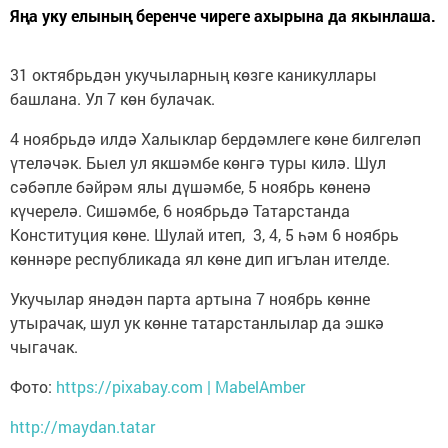
Яңа уку елының беренче чиреге ахырына да якынлаша.
31 октябрьдән укучыларның көзге каникуллары
башлана. Ул 7 көн булачак.
4 ноябрьдә илдә Халыклар бердәмлеге көне билгеләп
үтеләчәк. Быел ул якшәмбе көнгә туры килә. Шул
сәбәпле бәйрәм ялы дүшәмбе, 5 ноябрь көненә
күчерелә. Сишәмбе, 6 ноябрьдә Татарстанда
Конституция көне. Шулай итеп, 3, 4, 5 һәм 6 ноябрь
көннәре республикада ял көне дип игълан ителде.
Укучылар янәдән парта артына 7 ноябрь көнне
утырачак, шул ук көнне татарстанлылар да эшкә
чыгачак.
Фото:
https://pixabay.com | MabelAmber
http://maydan.tatar