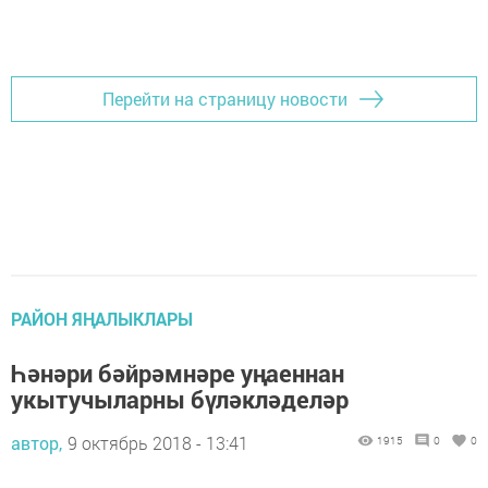
Перейти на страницу новости
РАЙОН ЯҢАЛЫКЛАРЫ
Һәнәри бәйрәмнәре уңаеннан
укытучыларны бүләкләделәр
автор,
9 октябрь 2018 - 13:41
1915
0
0