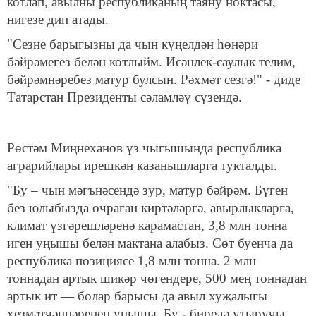
котлап, авылны республиканың таяну ноктасы,
нигезе дип атады.
"Сезне барыгызны да чын күңелдән һөнәри
бәйрәмегез белән котлыйм. Исәнлек-саулык телим,
бәйрәмнәребез матур булсын. Рәхмәт сезгә!" - диде
Татарстан Президенты сәламләү сүзендә.
Рөстәм Миңнеханов үз чыгышында республика
аграрийлары ирешкән казанышларга тукталды.
"Бу – чын мәгънәсендә зур, матур бәйрәм. Бүген
без юлыбызда очраган киртәләргә, авырлыкларга,
климат үзгәрешләренә карамастан, 3,8 млн тонна
иген уңышы белән мактана алабыз. Сөт буенча да
республика позициясе 1,8 млн тонна. 2 млн
тоннадан артык шикәр чөгендере, 500 мең тоннадан
артык ит — болар барысы да авыл хуҗалыгы
хезмәтчәннәренең уңышы. Бу - биредә утыручы