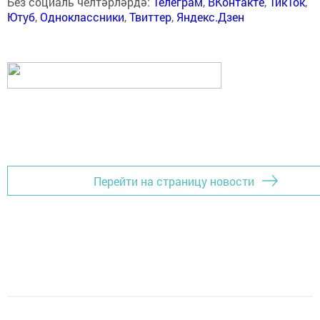
Без социаль челтәрләрдә:
Телеграм
,
ВКонтакте
,
ТикТок
,
Ютуб
,
Одноклассники
,
Твиттер
,
Яндекс.Дзен
Перейти на страницу новости