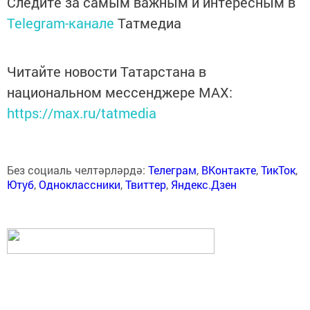
Следите за самым важным и интересным в
Telegram-канале
Татмедиа
Читайте новости Татарстана в
национальном мессенджере MАХ:
https://max.ru/tatmedia
Без социаль челтәрләрдә:
Телеграм
,
ВКонтакте
,
ТикТок
,
Ютуб
,
Одноклассники
,
Твиттер
,
Яндекс.Дзен