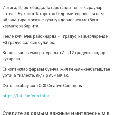
Иртәгә, 10 октябрьдә, Татарстанда төнге кыраулар
көтелә. Бу хакта Татарстан Гидрометеорология һәм
әйләнә-тирә мохитне күзәтү идарәсенең матбугат
хезмәте хәбәр итә.
Төнлә күпчелек районнарда −1 градус, кайберләрендә
−3 градус салкын булачак.
Көндез һава температурасы +7...+12 градуска кадәр
күтәрелә.
Синоптиклар фаразы буенча, җил көньяк-көнбатыштан
уртача тизлектә, яңгыр яумаячак.
Фото: pixabay.com CC0 Creative Commons
https://tatar-inform.tatar
Следите за самым важным и интересным в