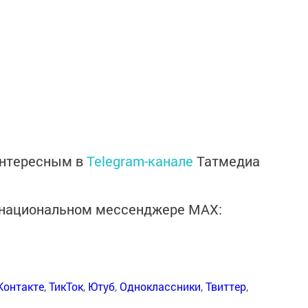
интересным в
Telegram-канале
Татмедиа
в национальном мессенджере MАХ:
Контакте
,
ТикТок
,
Ютуб
,
Одноклассники
,
Твиттер
,