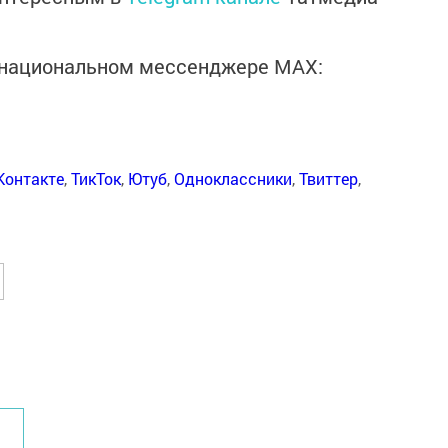
в национальном мессенджере MАХ:
Контакте
,
ТикТок
,
Ютуб
,
Одноклассники
,
Твиттер
,