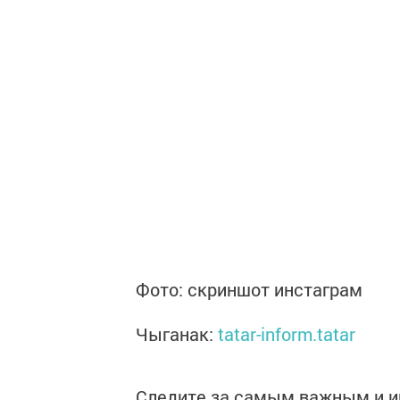
Фото: скриншот инстаграм
Чыганак:
tatar-inform.tatar
Следите за самым важным и 