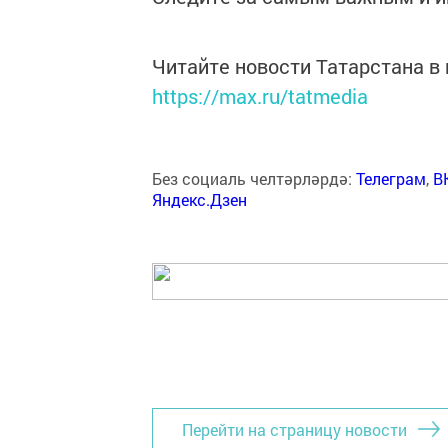
Читайте новости Татарстана 
https://max.ru/tatmedia
Без социаль челтәрләрдә:
Телеграм
,
В
Яндекс.Дзен
Перейти на страницу новости