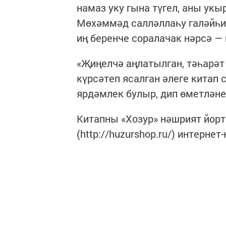
намаз уку гына түгел, аны укы
Мөхәммәд салләллаһу галәйһи 
иң беренче соралачак нәрсә — 
«Җиңелчә аңлатылган, тәһарәт
күрсәтеп ясалган әлеге китап
ярдәмлек булыр, дип өметләнеп
Китапны «Хозур» нәшрият йорт
(http://huzurshop.ru/) интерне