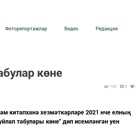
Фоторепортажлар
Видео
Редакция
абулар көне
1132
0
әм китапханә хезмәткәрләре 2021 нче елның
уйлап табулары көне" дип исемләнгән уен