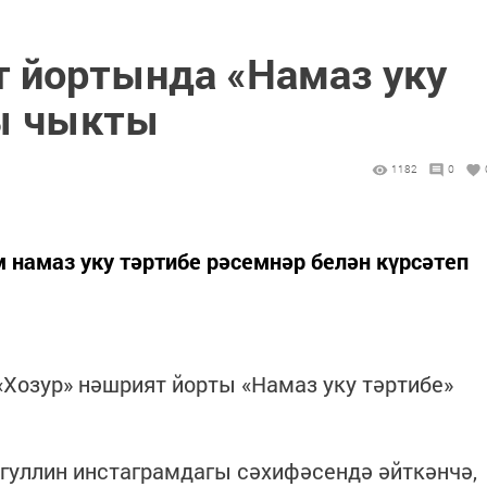
т йортында «Намаз уку
ы чыкты
1182
0
м намаз уку тәртибе рәсемнәр белән күрсәтеп
«Хозур» нәшрият йорты «Намаз уку тәртибе»
гуллин инстаграмдагы сәхифәсендә әйткәнчә,