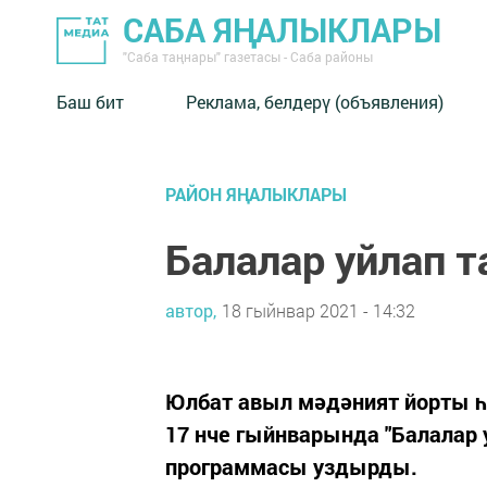
САБА ЯҢАЛЫКЛАРЫ
"Саба таңнары" газетасы - Саба районы
Баш бит
Реклама, белдерү (объявления)
РАЙОН ЯҢАЛЫКЛАРЫ
Балалар уйлап т
автор,
18 гыйнвар 2021 - 14:32
Юлбат авыл мәдәният йорты һ
17 нче гыйнварында "Балалар 
программасы уздырды.