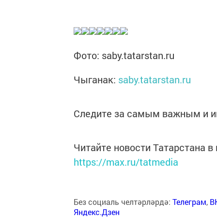
Фото: saby.tatarstan.ru
Чыганак:
saby.tatarstan.ru
Следите за самым важным и 
Читайте новости Татарстана 
https://max.ru/tatmedia
Без социаль челтәрләрдә:
Телеграм
,
В
Яндекс.Дзен