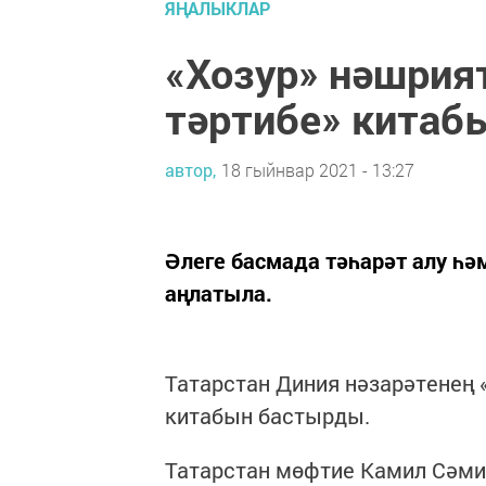
ЯҢАЛЫКЛАР
«Хозур» нәшрия
тәртибе» китаб
автор,
18 гыйнвар 2021 - 13:27
Әлеге басмада тәһарәт алу һә
аңлатыла.
Татарстан Диния нәзарәтенең 
китабын бастырды.
Татарстан мөфтие Камил Сәми