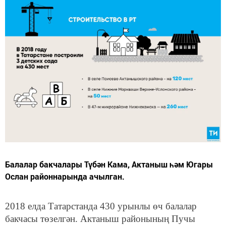
Балалар бакчалары Түбән Кама, Актаныш һәм Югары
Ослан районнарында ачылган.
2018 елда Татарстанда 430 урынлы өч балалар
бакчасы төзелгән. Актаныш районының Пучы