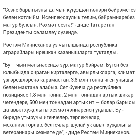
"Сезне барыгызны да чын күңелдән һөнәри бәйрәмегез
белән котлыйм. Исәнлек-саулык телим, бәйрәмнәребез
матур булсын. Рәхмәт сезгә!" - диде Татарстан
Президенты сәламләү сүзендә.
Рөстәм Миңнеханов үз чыгышында республика
аграрийлары ирешкән казанышларга тукталды.
"Бу – чын мәгънәсендә зур, матур бәйрәм. Бүген без
юлыбызда очраган киртәләргә, авырлыкларга, климат
үзгәрешләренә карамастан, 3,8 млн тонна иген уңышы
белән мактана алабыз. Сөт буенча да республика
позициясе 1,8 млн тонна. 2 млн тоннадан артык шикәр
чөгендере, 500 мең тоннадан артык ит — болар барысы
да авыл хуҗалыгы хезмәтчәннәренең уңышы. Бу -
биредә утыручы игенчеләр, терлекчеләр,
механизаторлар, белгечләр, шулай ук авыл хуҗалыгы
ветераннары хезмәте дә", - диде Рөстәм Миңнеханов.