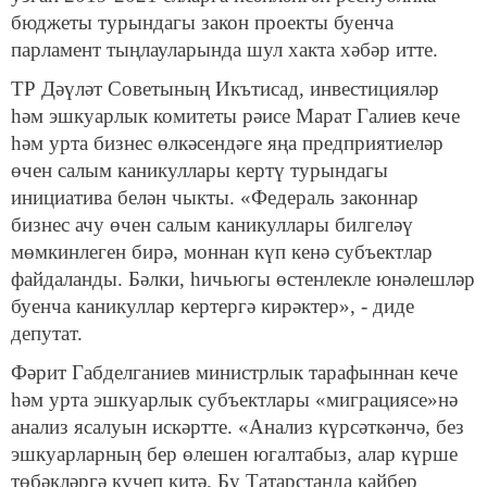
бюджеты турындагы закон проекты буенча
парламент тыңлауларында шул хакта хәбәр итте.
ТР Дәүләт Советының Икътисад, инвестицияләр
һәм эшкуарлык комитеты рәисе Марат Галиев кече
һәм урта бизнес өлкәсендәге яңа предприятиеләр
өчен салым каникуллары кертү турындагы
инициатива белән чыкты. «Федераль законнар
бизнес ачу өчен салым каникуллары билгеләү
мөмкинлеген бирә, моннан күп кенә субъектлар
файдаланды. Бәлки, һичьюгы өстенлекле юнәлешләр
буенча каникуллар кертергә кирәктер», - диде
депутат.
Фәрит Габделганиев министрлык тарафыннан кече
һәм урта эшкуарлык субъектлары «миграциясе»нә
анализ ясалуын искәртте. «Анализ күрсәткәнчә, без
эшкуарларның бер өлешен югалтабыз, алар күрше
төбәкләргә күчеп китә. Бу Татарстанда кайбер