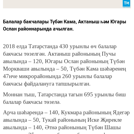
Балалар бакчалары Түбән Кама, Актаныш һәм Югары
Ослан районнарында ачылган.
2018 елда Татарстанда 430 урынлы өч балалар
бакчасы төзелгән. Актаныш районының Пучы
авылында – 120, Югары Ослан районының Түбән
Моркваши авылында – 50, Түбән Кама шәһәренең
47нче микрорайонында 260 урынлы балалар
бакчасы файдалануга тапшырылган.
Моннан тыш, Татарстанда тагын 695 урынлы биш
балалар бакчасы төзелә.
Арча шәһәрендә – 140, Кукмара районының Ядегәр
авылында – 50, Тукай районының Иске Җирекле
авылында – 140, Әтнә районының Түбән Шашы