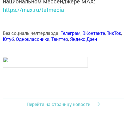
национальном мессенджере MАХ:
https://max.ru/tatmedia
Без социаль челтәрләрдә:
Телеграм
,
ВКонтакте
,
ТикТок
,
Ютуб
,
Одноклассники
,
Твиттер
,
Яндекс.Дзен
Перейти на страницу новости