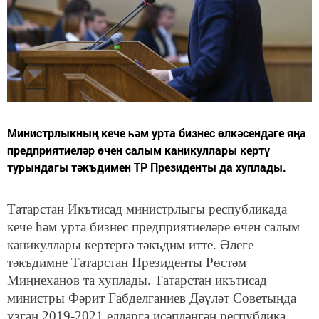
Министрлыкның кече һәм урта бизнес өлкәсендәге яңа
предприятиеләр өчен салым каникуллары кертү
турындагы тәкъдимен ТР Президенты да хуплады.
Татарстан Икътисад министрлыгы республикада
кече һәм урта бизнес предприятиеләре өчен салым
каникуллары кертергә тәкъдим итте. Әлеге
тәкъдимне Татарстан Президенты Рөстәм
Миңнеханов та хуплады. Татарстан икътисад
министры Фәрит Габделганиев Дәүләт Советында
узган 2019-2021 елларга исәпләнгән республика