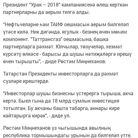
Президент “Урак – 2018” кампаниясенә өлеш керткән
партнерларны да аерым телгә алды.
“Нефтьчеләрне һәм ТАИФ оешмасын аерым билгеләп
үтәсе килә. Ник дигәндә, ягулык - безнең өчен мөһим
компонент. "Таттрансгаз" оешмасына, башка
партнерларга рәхмәт. Юлчылар, төзүчеләр, хезмәт
күрсәтү өлкәсе - барысы да шушы нәтиҗәләргә ирешү
өчен тырышты", - диде Рөстәм Миңнеханов.
Татарстан Президенты инвесторларга да рәхмәт
сүзләре ирештерде.
"Инвесторлар шушы бизнесны үстерергә тырыша, акча
кертә. Быел гына да 18 млрд сумлык инвестиция
тотылган. Бу акчаны башта табарга, аннары кире
кайтарырга кирәк", - диде ул.
Рөстәм Миңнеханов үз чыгышында авылның
республика тормышындагы урынын да билгеләп үтте.