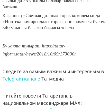
авылында 25 урынлы балалар бакчасы сафка
басачак.
Казанның «Светлая долина» торак комплексында
«Ипотека һәм арендалы торак» программасы буенча
340 урынлы балалар бакчасы төзелә.
Бу хакта тулырак: https://tatar-
inform.tatar/news/2018/10/09/173090/
Следите за самым важным и интересным в
Telegram-канале
Татмедиа
Читайте новости Татарстана в
национальном мессенджере MАХ: