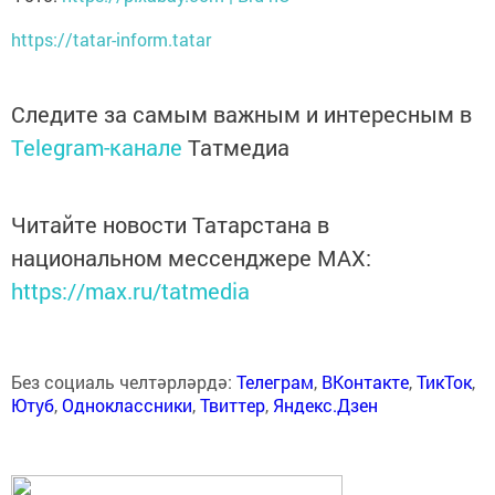
https://tatar-inform.tatar
Следите за самым важным и интересным в
Telegram-канале
Татмедиа
Читайте новости Татарстана в
национальном мессенджере MАХ:
https://max.ru/tatmedia
Без социаль челтәрләрдә:
Телеграм
,
ВКонтакте
,
ТикТок
,
Ютуб
,
Одноклассники
,
Твиттер
,
Яндекс.Дзен