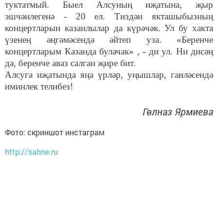
туктатмый. Быел Алсуның иҗатына, җыр
эшчәнлегенә - 20 ел. Тиздән якташыбызның
концертларын казанлылар да күрәчәк. Ул бу хакта
үзенең әңгәмәсендә әйтеп уза. «Беренче
концертларым Казанда булачак» , - ди ул. Ни дисәң
дә, беренче аваз салган җире бит.
Алсуга иҗатында яңа үрләр, уңышлар, гаиләсендә
иминлек телибез!
Гөлназ Ярмиева
Фото: скриншот инстаграм
http://sahne.ru
Следите за самым важным и интересным в
Telegram-канале
Татмедиа