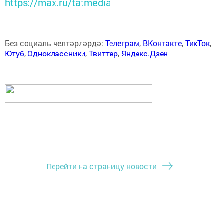
https://max.ru/tatmedia
Без социаль челтәрләрдә:
Телеграм
,
ВКонтакте
,
ТикТок
,
Ютуб
,
Одноклассники
,
Твиттер
,
Яндекс.Дзен
Перейти на страницу новости