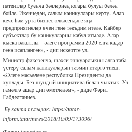
патентлар буенча бәяләрнең югары булуы белән
бәйле. Икенчедән, салым каникуллары кертү. Алар
кече һәм урта бизнес өлкәсендәге яңа
предприятиеләр өчен генә тәкъдим ителә. Кайбер
субъектлар бу каникулларны кабул итмәде. Алар
кыска вакытлы – әлеге программа 2020 елга кадәр
генә исәпләнгән», - дип искәртте ул.
Министр фикеренчә, шәхси эшкуарлыкны алга таба
үстерү салым каникулларын тәэмин итәргә тиеш.
«Әлеге мәсьәләне республика Президенты да
хуплады. Без шундый инициатива белән чыктык. Ул
гамәлгә ашар дип өметләнәм», - диде Фәрит
Габделганиев.
Бу хакта тулырак: https://tatar-
inform.tatar/news/2018/10/09/173096/
Фото: tatarstan.ru