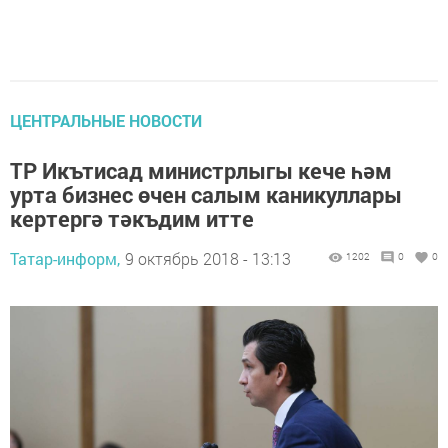
ЦЕНТРАЛЬНЫЕ НОВОСТИ
ТР Икътисад министрлыгы кече һәм
урта бизнес өчен салым каникуллары
кертергә тәкъдим итте
Татар-информ,
9 октябрь 2018 - 13:13
1202
0
0