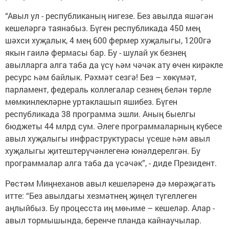
“Авыл ул - республиканың нигезе. Без авылда яшәгән
кешеләргә таянабыз. Бүген республикада 450 мең
шәхси хуҗалык, 4 мең 600 фермер хуҗалыгы, 1200гә
якын гаилә фермасы бар. Бу - шулай ук безнең
авылларга алга таба да үсү һәм чәчәк ату өчен кирәкле
ресурс һәм байлык. Рәхмәт сезгә! Без – хөкүмәт,
парламент, федераль коллегалар сезнең белән төрле
мөмкинлекләрне уртаклашып яшибез. Бүген
республикада 38 программа эшли. Аның быелгы
бюджеты 44 млрд сум. Әлеге программаларның күбесе
авыл хуҗалыгы инфраструктурасы үсеше һәм авыл
хуҗалыгы җитештерүчәнлегенә юнәлдерелгән. Бу
программалар алга таба да үсәчәк”, - диде Президент.
Рөстәм Миңнеханов авыл кешеләренә дә мөрәҗәгать
итте: “Без авылдагы хезмәтнең җиңел түгеллеген
аңлыйбыз. Бу процесста иң мөһиме – кешеләр. Алар -
авыл тормышында, беренче планда кайнаучылар.