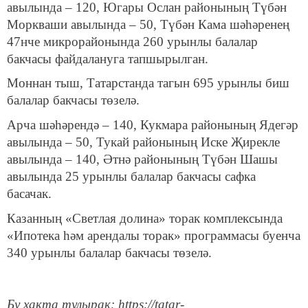
авылында – 120, Югары Ослан районының Түбән
Моркваши авылында – 50, Түбән Кама шәһәренең
47нче микрорайонында 260 урынлы балалар
бакчасы файдалануга тапшырылган.
Моннан тыш, Татарстанда тагын 695 урынлы биш
балалар бакчасы төзелә.
Арча шәһәрендә – 140, Кукмара районының Ядегәр
авылында – 50, Тукай районының Иске Җирекле
авылында – 140, Әтнә районының Түбән Шашы
авылында 25 урынлы балалар бакчасы сафка
басачак.
Казанның «Светлая долина» торак комплексында
«Ипотека һәм арендалы торак» программасы буенча
340 урынлы балалар бакчасы төзелә.
Бу хакта тулырак: https://tatar-