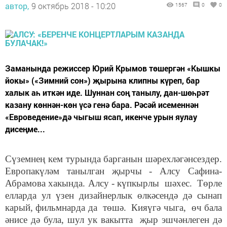
автор,
9 октябрь 2018 - 10:20
1567
0
0
Заманында режиссер Юрий Крымов төшергән «Кышкы
йокы» («Зимний сон») җырына клипны күреп, бар
халык аһ иткән иде. Шуннан соң танылу, дан-шөһрәт
казану көннән-көн үсә генә бара. Рәсәй исеменнән
«Евроведение»дә чыгыш ясап, икенче урын яулау
дисеңме...
Сүземнең кем турында барганын шәрехләгәнсездер.
Европакүләм танылган җырчы - Алсу Сафина-
Абрамова хакында. Алсу - күпкырлы шәхес. Төрле
елларда ул үзен дизайнерлык өлкәсендә дә сынап
карый, фильмнарда да төшә. Кияүгә чыга, өч бала
әнисе дә була, шул ук вакытта җыр эшчәнлеген дә