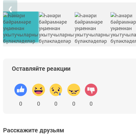
❮
Оставляйте реакции
0
0
0
0
0
Расскажите друзьям