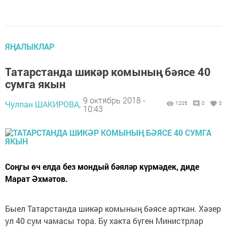
ЯҢАЛЫКЛАР
Татарстанда шикәр комының бәясе 40
сумга якын
9 октябрь 2018 -
Чулпан ШАКИРОВА,
1205
0
0
10:43
Соңгы өч елда без мондый бәяләр күрмәдек, диде
Марат Әхмәтов.
Быел Татарстанда шикәр комының бәясе арткан. Хәзер
ул 40 сум чамасы тора. Бу хакта бүген Министрлар