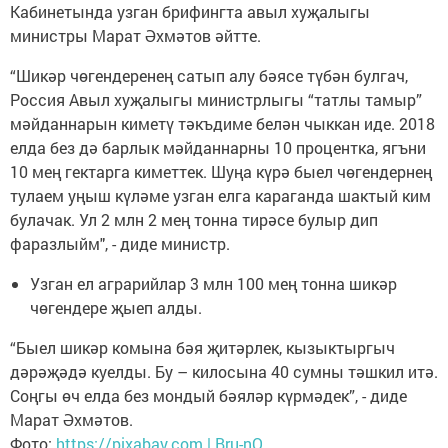
Кабинетында узган брифингта авыл хуҗалыгы
министры Марат Әхмәтов әйтте.
“Шикәр чөгендеренең сатып алу бәясе түбән булгач,
Россия Авыл хуҗалыгы министрлыгы “татлы тамыр”
мәйданнарын киметү тәкъдиме белән чыккан иде. 2018
елда без дә барлык мәйданнарны 10 процентка, ягъни
10 мең гектарга киметтек. Шуңа күрә быел чөгендернең
тулаем уңыш күләме узган елга караганда шактый ким
булачак. Ул 2 млн 2 мең тонна тирәсе булыр дип
фаразлыйм", - диде министр.
Узган ел аграрийлар 3 млн 100 мең тонна шикәр
чөгендере җыеп алды.
“Быел шикәр комына бәя җитәрлек, кызыктыргыч
дәрәҗәдә куелды. Бу – килосына 40 сумны тәшкил итә.
Соңгы өч елда без мондый бәяләр күрмәдек”, - диде
Марат Әхмәтов.
Фото:
https://pixabay.com | Bru-nO