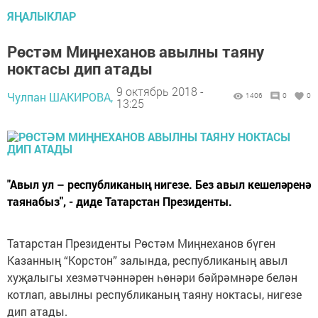
ЯҢАЛЫКЛАР
Рөстәм Миңнеханов авылны таяну
ноктасы дип атады
9 октябрь 2018 -
Чулпан ШАКИРОВА,
1406
0
0
13:25
"Авыл ул – республиканың нигезе. Без авыл кешеләренә
таянабыз", - диде Татарстан Президенты.
Татарстан Президенты Рөстәм Миңнеханов бүген
Казанның “Корстон” залында, республиканың авыл
хуҗалыгы хезмәтчәннәрен һөнәри бәйрәмнәре белән
котлап, авылны республиканың таяну ноктасы, нигезе
дип атады.