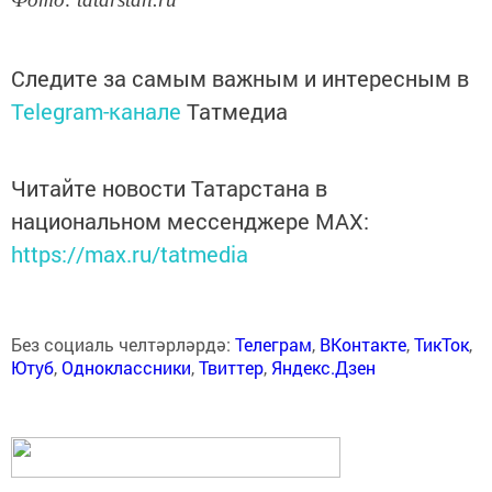
Следите за самым важным и интересным в
Telegram-канале
Татмедиа
Читайте новости Татарстана в
национальном мессенджере MАХ:
https://max.ru/tatmedia
Без социаль челтәрләрдә:
Телеграм
,
ВКонтакте
,
ТикТок
,
Ютуб
,
Одноклассники
,
Твиттер
,
Яндекс.Дзен