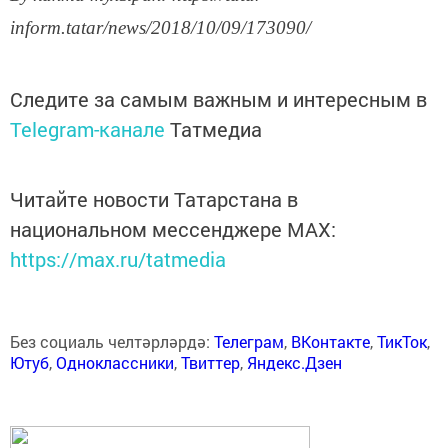
inform.tatar/news/2018/10/09/173090/
Следите за самым важным и интересным в
Telegram-канале
Татмедиа
Читайте новости Татарстана в
национальном мессенджере MАХ:
https://max.ru/tatmedia
Без социаль челтәрләрдә:
Телеграм
,
ВКонтакте
,
ТикТок
,
Ютуб
,
Одноклассники
,
Твиттер
,
Яндекс.Дзен