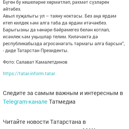
Бүген бу кешеләрне хөрмәтләп, рәхмәт сүзләрен
әйтәбез.
Авыл хуҗалыгы ул – таяну ноктасы. Без аңа ярдәм
итеп килдек һәм алга таба да ярдәм итәчәкбез.
Барыгызны да һөнәри бәйрәмегез белән котлап,
исәнлек һәм уңышлар телим. Киләчәктә дә
республикабызда агросәнәгать тармагы алга барсын”,
- диде Татарстан Президенты.
Фото: Салават Камалетдинов
https://tatar-inform.tatar
Следите за самым важным и интересным в
Telegram-канале
Татмедиа
Читайте новости Татарстана в