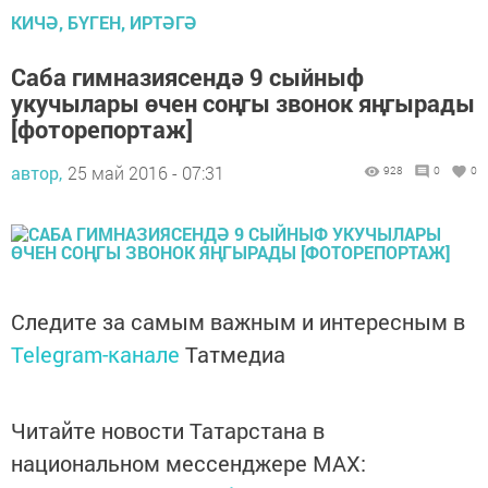
КИЧӘ, БҮГЕН, ИРТӘГӘ
Саба гимназиясендә 9 сыйныф
укучылары өчен соңгы звонок яңгырады
[фоторепортаж]
автор,
25 май 2016 - 07:31
928
0
0
Следите за самым важным и интересным в
Telegram-канале
Татмедиа
Читайте новости Татарстана в
национальном мессенджере MАХ: