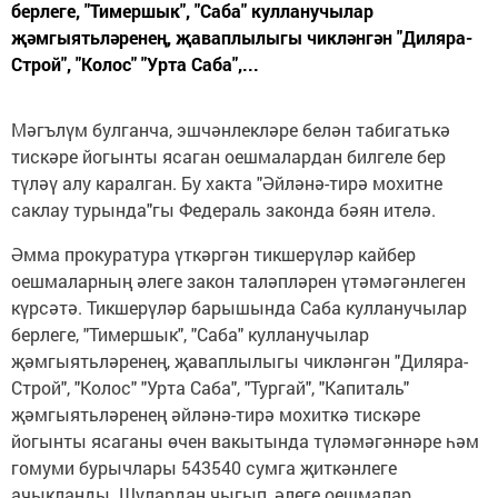
берлеге, "Тимершык", "Саба" кулланучылар
җәмгыятьләренең, җаваплылыгы чикләнгән "Диляра-
Строй", "Колос" "Урта Саба",...
Мәгълүм булганча, эшчәнлекләре белән табигатькә
тис­кәре йогынты ясаган оешмалардан билгеле бер
түләү алу каралган. Бу хакта "Әйләнә-тирә мохитне
саклау турында"гы Федераль законда бәян ителә.
Әмма прокуратура үткәргән тикшерүләр кайбер
оешмаларның әлеге закон таләпләрен үтә­мәгәнлеген
күрсәтә. Тикшерүләр барышында Саба кулланучылар
берлеге, "Тимершык", "Саба" кулланучылар
җәмгыятьләренең, җаваплылыгы чикләнгән "Диляра-
Строй", "Колос" "Урта Саба", "Тургай", "Капиталь"
җәмгыятьләренең әйләнә-тирә мохиткә тискәре
йогынты ясаганы өчен вакытында тү­лә­мәгәннәре һәм
гомуми бурычлары 543540 сумга җиткәнлеге
ачыкланды. Шулардан чыгып, әлеге оеш­малар