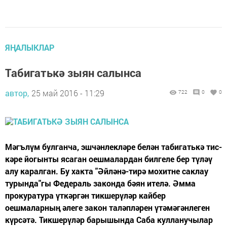
ЯҢАЛЫКЛАР
Табигатькә зыян салынса
автор,
25 май 2016 - 11:29
722
0
0
Мәгълүм булганча, эшчәнлекләре белән табигатькә тис­
кәре йогынты ясаган оешмалардан билгеле бер түләү
алу каралган. Бу хакта "Әйләнә-тирә мохитне саклау
турында"гы Федераль законда бәян ителә. Әмма
прокуратура үткәргән тикшерүләр кайбер
оешмаларның әлеге закон таләпләрен үтә­мәгәнлеген
күрсәтә. Тикшерүләр барышында Саба кулланучылар