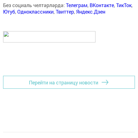
Без социаль челтәрләрдә:
Телеграм
,
ВКонтакте
,
ТикТок
,
Ютуб
,
Одноклассники
,
Твиттер
,
Яндекс.Дзен
Перейти на страницу новости