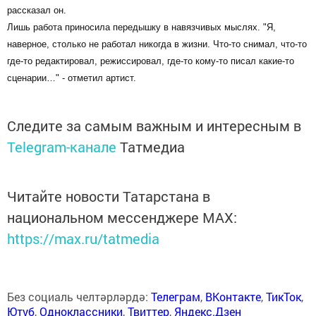
рассказал он.
Лишь работа приносила передышку в навязчивых мыслях. "Я,
наверное, столько не работал никогда в жизни. Что-то снимал, что-то
где-то редактировал, режиссировал, где-то кому-то писал какие-то
сценарии…" - отметил артист.
Следите за самым важным и интересным в
Telegram-канале
Татмедиа
Читайте новости Татарстана в
национальном мессенджере MАХ:
https://max.ru/tatmedia
Без социаль челтәрләрдә:
Телеграм
,
ВКонтакте
,
ТикТок
,
Ютуб
,
Одноклассники
,
Твиттер
,
Яндекс.Дзен