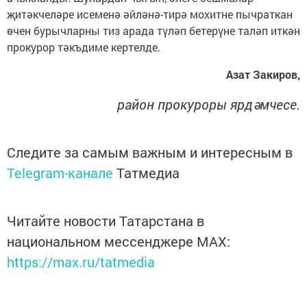
җитәкчеләре исеменә әйләнә-тирә мохитне пычраткан
өчен бурычларны тиз арада түләп бе­терүне таләп иткән
прокурор тәкъдиме кертелде.
Азат Закиров,
район прокуроры ярдәмчесе.
Следите за самым важным и интересным в
Telegram-канале
Татмедиа
Читайте новости Татарстана в
национальном мессенджере MАХ:
https://max.ru/tatmedia