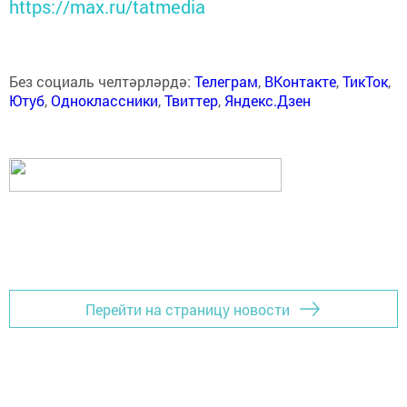
https://max.ru/tatmedia
Без социаль челтәрләрдә:
Телеграм
,
ВКонтакте
,
ТикТок
,
Ютуб
,
Одноклассники
,
Твиттер
,
Яндекс.Дзен
Перейти на страницу новости