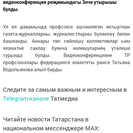
видеоконференция реҗимындагы 3нче утырышы
булды.
Ул ел дәвамында профсоюз эшчәнлеген яктырткан
газета-җурналларны, журналистларны бүләкләү белән
башланды. Аннары төп сөйләшү коллективлар һәм
хезмәтне саклау буенча килешүләрнең үтәлеше
турында булды. Видеоконференцияне ТР
профсоюзлары федерациясе комитеты рәисе Татьяна
Водопьянова алып барды.
Следите за самым важным и интересным в
Telegram-канале
Татмедиа
Читайте новости Татарстана в
национальном мессенджере MАХ: