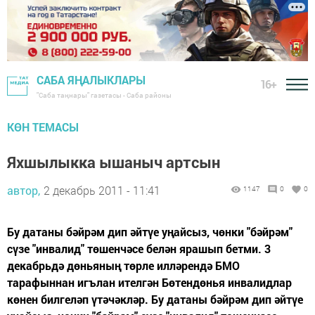
САБА ЯҢАЛЫКЛАРЫ
16+
"Саба таңнары" газетасы - Саба районы
КӨН ТЕМАСЫ
Яхшылыкка ышаныч артсын
автор,
2 декабрь 2011 - 11:41
1147
0
0
Бу датаны бәйрәм дип әйтүе уңайсыз, чөнки "бәйрәм"
сүзе "инвалид" төшенчәсе белән ярашып бетми. 3
декабрьдә дөньяның төрле илләрендә БМО
тарафыннан игълан ителгән Бөтендөнья инвалидлар
көнен билгеләп үтәчәкләр. Бу датаны бәйрәм дип әйтүе