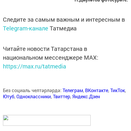
Следите за самым важным и интересным в
Telegram-канале
Татмедиа
Читайте новости Татарстана в
национальном мессенджере MАХ:
https://max.ru/tatmedia
Без социаль челтәрләрдә:
Телеграм
,
ВКонтакте
,
ТикТок
,
Ютуб
,
Одноклассники
,
Твиттер
,
Яндекс.Дзен