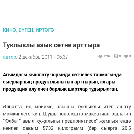
КИЧӘ, БҮГЕН, ИРТӘГӘ
Туклыклы азык сөтне арттыра
автор,
2 декабрь 2011 - 06:37
1289
0
0
Агымдагы кышлату чорында сөтчелек тармагында
сыерларның продуктлылыгын арттырып, югары
продукция алу өчен барлык шартлар тудырылган.
Әлбәттә, иң мөһиме, азыкны туклыклы итеп ашату
мөмкинлеге киң. Шушы юнәлештә максатчан эшләгән
"Юлбат" авыл хуҗалыгы предприятиесе" җәмгыятендә
көнлек савым 5732 килограмм (бер сыерга 20,5