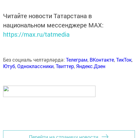
Читайте новости Татарстана в
национальном мессенджере MАХ:
https://max.ru/tatmedia
Без социаль челтәрләрдә:
Телеграм
,
ВКонтакте
,
ТикТок
,
Ютуб
,
Одноклассники
,
Твиттер
,
Яндекс.Дзен
Перейти на страницу новости