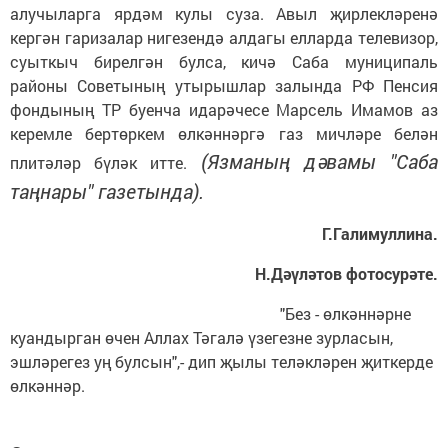
алучыларга ярдәм кулы суза. Авыл җирлекләренә
кергән гаризалар нигезендә алдагы елларда телевизор,
суыткыч бирелгән булса, кичә Саба муниципаль
районы Советының утырышлар залында РФ Пенсия
фондының ТР буенча идарәчесе Марсель Имамов аз
керемле бертөркем өлкәннәргә газ мичләре белән
(Язманың дәвамы "Саба
плитәләр бүләк итте.
таңнары" газетында).
Г.Галимуллина.
Н.Дәүләтов фотосурәте.
"Без - өлкәннәрне
куандырган өчен Аллах Тәгалә үзегезне зурласын,
эшләрегез уң булсын",- дип җылы теләкләрен җиткерде
өлкәннәр.