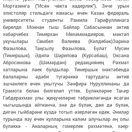
Мортазинга ("Исән чвкта кадерлик"), 3нче урын
эпистоляр стильдәге язмасы өчен Казан федераль
университеты студенты Рамилә Гарифуллинага
бирелде. Моннан тыш Байлар Сабасыннан актив
хәбәрчебез Тимерхан Мөхәммәдияров, мәктәп
укучылары Сөмбел Вәлиева (Килдебәк)Зәринә
Фазылова, Таңсылу Фазылова, Булат Мусин
(Тимершык), Әдилә Шәрипова (Курсабаш), Оксана
Абросимова (Шәмәрдән) редакциянең Рәхмәт
хатларына лаек булдылар. Тимершык мәктәбендә
балаларны әдәби түгәрәккә тартудагы актив
эшчәнлеге өчен укытучы Зәнфирә Нуруллинаны да
Грамота белән билгеләп үттек. Бүләкләрне Таһир
Габдерахман улы җиңүчеләрне тәбрикләгәндә ясаган
чыгышында әйткәнчә, энә дә бүләк, дөя дә бүләк,
дигән гыйбарәне күздә тотып әзерләгән идек. Әниләр
турында язу өчен кулларына каләм алучылар иң олы
бүләккә - Аналарның гомерлек рәхмәтенә, хәер-