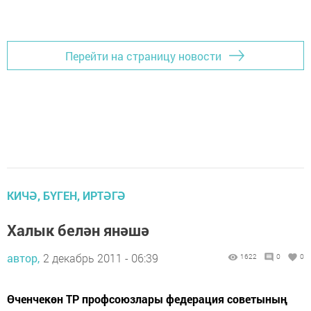
Перейти на страницу новости
КИЧӘ, БҮГЕН, ИРТӘГӘ
Халык белән янәшә
автор,
2 декабрь 2011 - 06:39
1622
0
0
Өченчекөн ТР профсоюзлары федерация советының