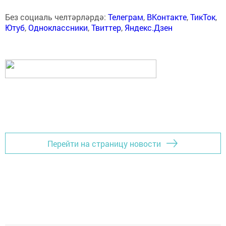
Без социаль челтәрләрдә:
Телеграм
,
ВКонтакте
,
ТикТок
,
Ютуб
,
Одноклассники
,
Твиттер
,
Яндекс.Дзен
Перейти на страницу новости