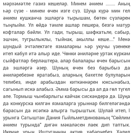
мәрхәмәтле газиз кешеләр. Минем әнием ........ Аның
һәр сүзе - минем өчен изге сүз. Шуңа күрә мин гел
әнием кушканча эшләргә тырышам, бөтен сүзләрен
тыңлыйм. Ул өйдә тәмле ашлар пешерә, безгә матур
кофталар бәйли. Ул гади, тырыш, шәфкатьле, сабыр,
эшчән, тугрылыклы, тыйнак, акыллы кеше...." Менә
шундый эчтәлектәге язмаларны һәр укучы үзенеке
итеп кабул итә алыр иде. Чөнки әниләрне уртак күркәм
сыйфатлар берләштерә, алар балалары өчен барысын
да эшләргә әзер. Шуның өчен без барыбыз да
әниләребезне яратабыз, аларның бәхетле булуларын
телибез, инде арабыздан киткәннәрен юксынабыз,
сагынып искә алабыз. Әмма барысы да ал да гөл түгел
әле. Тормыш чынбарлыгы кайчак сискәндерә дә. Шуңа
да конкурска килгән язмаларга урыннар билгеләгәндә
барасын да исәпкә алырга тырыштык. Шулай итеп, I
урынга Сатыштан Дания Гыйльметдинованың "Сөйлим
әнием турында" дигән мәкаләсен лаек дип таптык.
Икенче урын Иштуганнан актив хәбәрчебез Хәлил