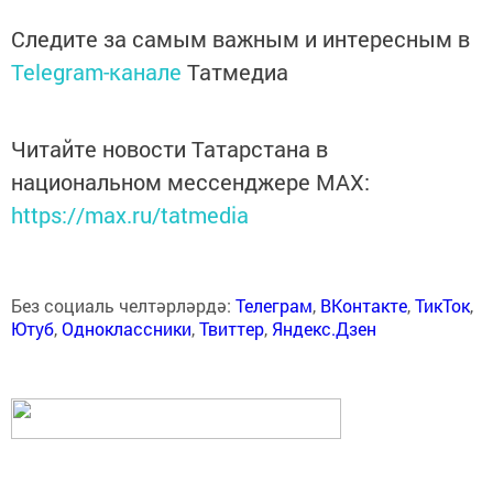
Следите за самым важным и интересным в
Telegram-канале
Татмедиа
Читайте новости Татарстана в
национальном мессенджере MАХ:
https://max.ru/tatmedia
Без социаль челтәрләрдә:
Телеграм
,
ВКонтакте
,
ТикТок
,
Ютуб
,
Одноклассники
,
Твиттер
,
Яндекс.Дзен