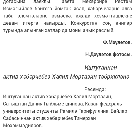
догасына лаеклы. Газета мөхәррире Рөстәм
Исмәгыйлов бәйгегә йомгак ясап, хәбәрчеләрне алга
таба элемтәләрне өзмәскә, иҗади хезмәттәшлекне
дәвам итәргә чакырды. Конкурстан соң әниләр
турында алынган хатлар да моны ачык раслый.
Ф.Мәүлетов.
Н.Дәүләтов фотосы.
Иштуганнан
актив хәбәрчебез Хәлил Мортазин тэбриклэнэ
Рэсемдэ:
Иштуганнан актив хәбәрчебез Хәлил Мортазин,
Сатыштан Дания Гыйльметдинова, Казан федераль
университеты студенты Рамилә Гарифуллина, Байлар
Сабасыннан актив хәбәрчебез Тимерхан
Мөхәммәдияров.