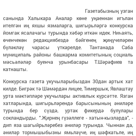
Газетабызның узган
санында Халыкара Аналар көне уңаеннан игълан
ителгән иң яхшы язмаларга, шигырьләргә конкурска
йомгак ясалачагы турында хәбәр иткән идек. Ниһаять,
өченчекөн редакциябездә бәйгенең җиңүчеләрен
бүләкләү чарасы үткәрелде. Тантанада Саба
муниципаль районы башкарма комитетының социаль
мәсьәләләр буенча урынбасары Т.Шәрәфиев та
катнашты.
Конкурска газета укучыларыбыздан 30дан артык хат
килде. Бигрәк тә Шәмәрдән лицее, Тимершык, Явлаштау
урта мәктәпләре укучылары активлык күрсәтте. Язган
хатларында, шигырьләрендә барысынының әниләре
турында бер сүздә, уртак фикердә булулары
сокландырды. ".Җирнең гүзәллеге - хатын-кызларда", -
дип яза шагыйрьләребез әниләр турында. Чыннан да,
әниләр тормышыбызны ямьләүче, иң шәфкатьле, иң