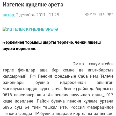
Изгелек күңелне эретә
автор,
2 декабрь 2011 - 11:28
1125
0
0
Һәркемнең тормыш шарты төрлечә, чөнки яшәеш
шулай корылган.
Әмма хөкүмәтебез
төрле фондлар аша бер кемне дә игътибарсыз
калдырмый. РФ Пенсия фондының Саба һәм Теләче
районнары буенча идарәсеннән алынган
мәгълүматлардан күренгәнчә, безнең районда барлыгы
9616 пенсионер яши. Аз пенсия алучылар саны_ 917
кеше исәпләнә. Район буенча пенсия күләме уртача
6896 сум 54 тиен тәшкил итә. Россия Федерациясе
Пенсия фонды ТР буенча идарәсе һәр елны аз пенсия