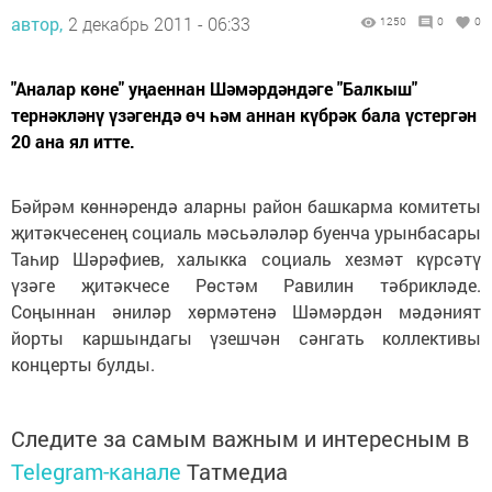
автор,
2 декабрь 2011 - 06:33
1250
0
0
"Аналар көне" уңаеннан Шәмәрдәндәге "Балкыш"
тернәкләнү үзәгендә өч һәм аннан күбрәк бала үстергән
20 ана ял итте.
Бәйрәм көннәрендә аларны район башкарма комитеты
җитәкчесенең социаль мәсьәләләр буенча урынбасары
Таһир Шәрәфиев, халыкка социаль хезмәт күрсәтү
үзәге җитәкчесе Рөстәм Равилин тәбрикләде.
Соңыннан әниләр хөрмәтенә Шәмәрдән мәдәният
йорты каршындагы үзешчән сәнгать коллективы
концерты булды.
Следите за самым важным и интересным в
Telegram-канале
Татмедиа