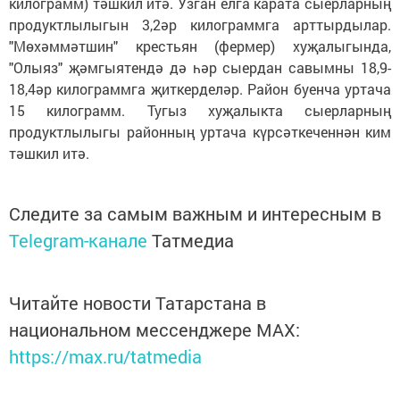
килограмм) тәшкил итә. Узган елга карата сыерларның
продуктлылыгын 3,2әр килограммга арттырдылар.
"Мөхәммәтшин" крестьян (фермер) хуҗалыгында,
"Олыяз" җәмгыятендә дә һәр сыердан савымны 18,9-
18,4әр килограммга җиткерделәр. Район буенча уртача
15 килограмм. Тугыз хуҗалыкта сыерларның
продуктлылыгы районның уртача күрсәткеченнән ким
тәшкил итә.
Следите за самым важным и интересным в
Telegram-канале
Татмедиа
Читайте новости Татарстана в
национальном мессенджере MАХ:
https://max.ru/tatmedia