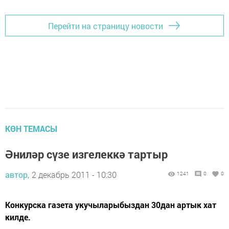
Перейти на страницу новости
КӨН ТЕМАСЫ
Әниләр сүзе изгелеккә тартыр
автор,
2 декабрь 2011 - 10:30
1241
0
0
Конкурска газета укучыларыбыздан 30дан артык хат
килде.