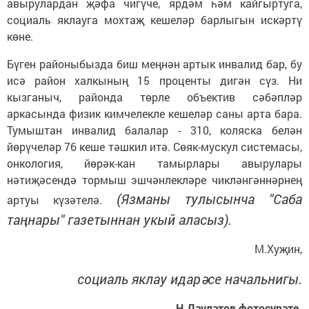
авырулардан җәфа чигүче, ярдәм һәм кайгыртуга,
социаль яклауга мохтаҗ кешеләр барлыгын искәртү
көне.
Бүген районыбызда биш меңнән артык инвалид бар, бу
исә район халкының 15 проценты дигән сүз. Ни
кызганыч, районда төрле объектив сәбәпләр
аркасында физик кимчелекле кешеләр саны арта бара.
Тумыштан инвалид балалар - 310, коляска белән
йөрүчеләр 76 кеше тәшкил итә. Сөяк-мускул системасы,
онкология, йөрәк-кан тамырлары авырулары
нәтиҗәсендә тормыш эшчәнлекләре чикләнгәннәрнең
(Язманы тулысынча "Саба
артуы күзәтелә.
таңнары" газетыннан укый аласыз).
М.Хуҗин,
социаль яклау идарәсе начальнигы.
Н.Дәүләтов фотосурәте.