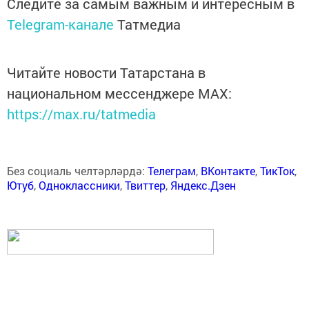
Следите за самым важным и интересным в
Telegram-канале
Татмедиа
Читайте новости Татарстана в
национальном мессенджере MАХ:
https://max.ru/tatmedia
Без социаль челтәрләрдә:
Телеграм
,
ВКонтакте
,
ТикТок
,
Ютуб
,
Одноклассники
,
Твиттер
,
Яндекс.Дзен