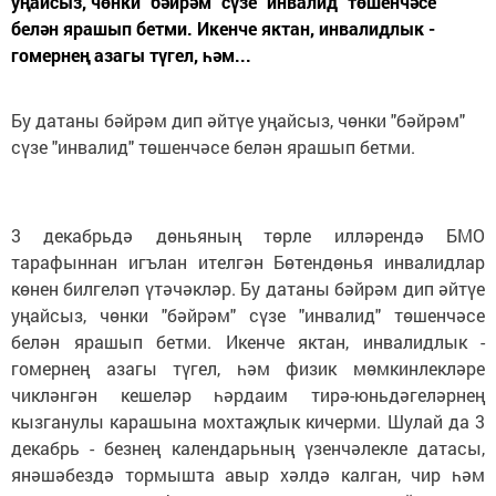
уңайсыз, чөнки "бәйрәм" сүзе "инвалид" төшенчәсе
белән ярашып бетми. Икенче яктан, инвалидлык -
гомернең азагы түгел, һәм...
Бу датаны бәйрәм дип әйтүе уңайсыз, чөнки "бәйрәм"
сүзе "инвалид" төшенчәсе белән ярашып бетми.
3 декабрьдә дөньяның төрле илләрендә БМО
тарафыннан игълан ителгән Бөтендөнья инвалидлар
көнен билгеләп үтәчәкләр. Бу датаны бәйрәм дип әйтүе
уңайсыз, чөнки "бәйрәм" сүзе "инвалид" төшенчәсе
белән ярашып бетми. Икенче яктан, инвалидлык -
гомернең азагы түгел, һәм физик мөмкинлекләре
чикләнгән кешеләр һәрдаим тирә-юньдәгеләрнең
кызганулы карашына мохтаҗлык кичерми. Шулай да 3
декабрь - безнең календарьның үзенчәлекле датасы,
янәшәбездә тормышта авыр хәлдә калган, чир һәм