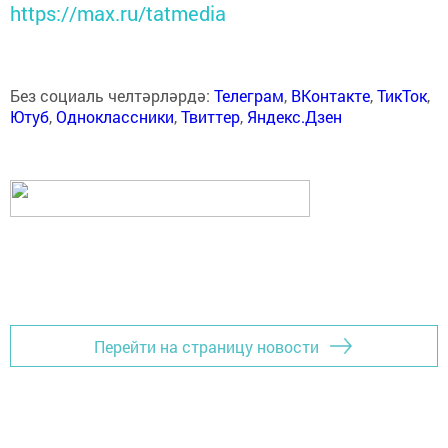
https://max.ru/tatmedia
Без социаль челтәрләрдә:
Телеграм
,
ВКонтакте
,
ТикТок
,
Ютуб
,
Одноклассники
,
Твиттер
,
Яндекс.Дзен
Перейти на страницу новости