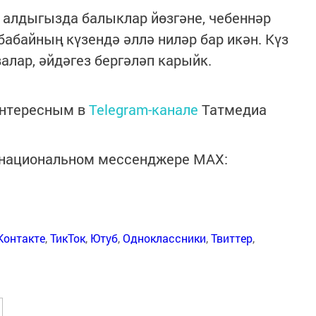
з алдыгызда балыклар йөзгәне, чебеннәр
абайның күзендә әллә ниләр бар икән. Күз
алар, әйдәгез бергәләп карыйк.
интересным в
Telegram-канале
Татмедиа
в национальном мессенджере MАХ:
Контакте
,
ТикТок
,
Ютуб
,
Одноклассники
,
Твиттер
,