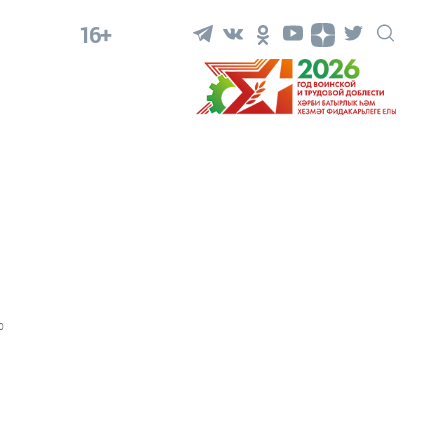
16+
0