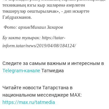
техниканың язгы кыр эшләренә әзерлеген
тикшерүләр оештырылачак», - дип искәртте
Габдрахманов.
Фото: архив/Михаил Захаров
Бу хакта тулырак: https://tatar-
inform.tatar/news/2019/04/08/184124/
Следите за самым важным и интересным в
Telegram-канале
Татмедиа
Читайте новости Татарстана в
национальном мессенджере MАХ:
https://max.ru/tatmedia