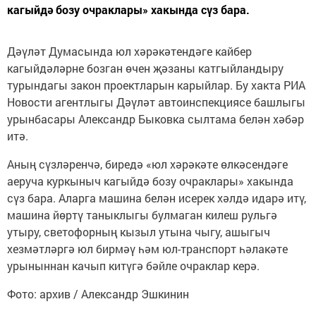
кагыйдә бозу очраклары» хакында сүз бара.
Дәүләт Думасында юл хәрәкәтендәге кайбер
кагыйдәләрне бозган өчен җәзаны катгыйландыру
турындагы закон проектларын карыйлар. Бу хакта РИА
Новости агентлыгы Дәүләт автоинспекциясе башлыгы
урынбасары Александр Быковка сылтама белән хәбәр
итә.
Аның сүзләренчә, биредә «юл хәрәкәте өлкәсендәге
аеруча куркыныч кагыйдә бозу очраклары» хакында
сүз бара. Аларга машина белән исерек хәлдә идарә итү,
машина йөртү таныклыгы булмаган килеш рульгә
утыру, светофорның кызыл утына чыгу, ашыгыч
хезмәтләргә юл бирмәү һәм юл-транспорт һәлакәте
урыныннан качып китүгә бәйле очраклар керә.
Фото: архив / Александр Эшкинин