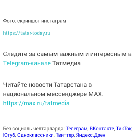
Фото: скриншот инстаграм
https://tatar-today.ru
Следите за самым важным и интересным в
Telegram-канале
Татмедиа
Читайте новости Татарстана в
национальном мессенджере MАХ:
https://max.ru/tatmedia
Без социаль челтәрләрдә:
Телеграм
,
ВКонтакте
,
ТикТок
,
Ютуб
,
Одноклассники
,
Твиттер
,
Яндекс.Дзен