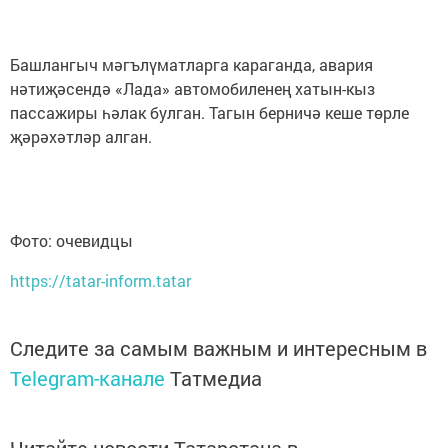
Башлангыч мәгълүматларга караганда, авария
нәтиҗәсендә «Лада» автомобиленең хатын-кыз
пассажиры һәлак булган. Тагын берничә кеше төрле
җәрәхәтләр алган.
Фото: очевидцы
https://tatar-inform.tatar
Следите за самым важным и интересным в
Telegram-канале
Татмедиа