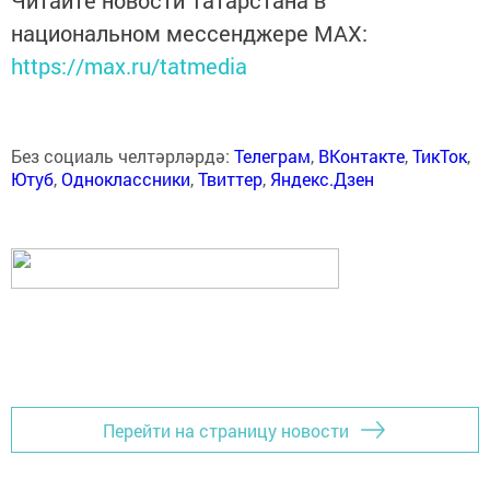
Читайте новости Татарстана в
национальном мессенджере MАХ:
https://max.ru/tatmedia
Без социаль челтәрләрдә:
Телеграм
,
ВКонтакте
,
ТикТок
,
Ютуб
,
Одноклассники
,
Твиттер
,
Яндекс.Дзен
Перейти на страницу новости