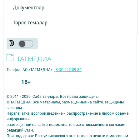
Документлар
Төрле темалар
Телефон АО «ТАТМЕДИА»:
(843) 222 09 84
16+
© 2011 - 2026. Саба таңнары. Все права защищены.
© ТАТМЕДИА. Все материалы, размещенные на сайте, защищены
законом.
Перепечатка, воспроизведение и распространение в любом объеме
информации,
размещенной на сайте, возможна только с письменного согласия
редакций СМИ.
При поддержке Республиканского агентства по печати и массовым