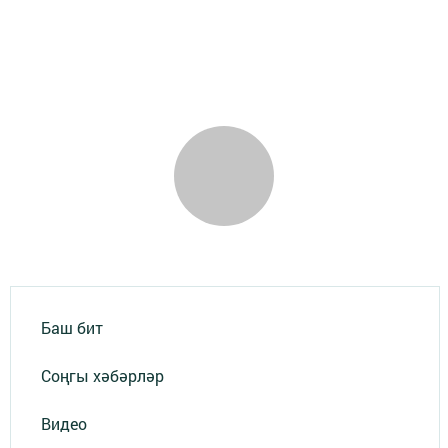
Баш бит
Соңгы хәбәрләр
Видео