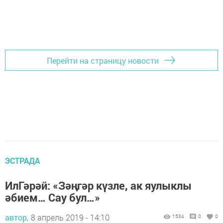
Перейти на страницу новости
ЭСТРАДА
ИлГәрәй: «Зәңгәр күзле, ак яулыклы
әбием… Сау бул…»
автор,
8 апрель 2019 - 14:10
1534
0
0