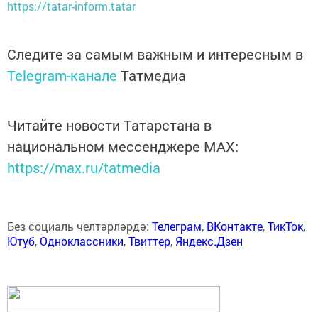
https://tatar-inform.tatar
Следите за самым важным и интересным в
Telegram-канале
Татмедиа
Читайте новости Татарстана в
национальном мессенджере MАХ:
https://max.ru/tatmedia
Без социаль челтәрләрдә:
Телеграм
,
ВКонтакте
,
ТикТок
,
Ютуб
,
Одноклассники
,
Твиттер
,
Яндекс.Дзен