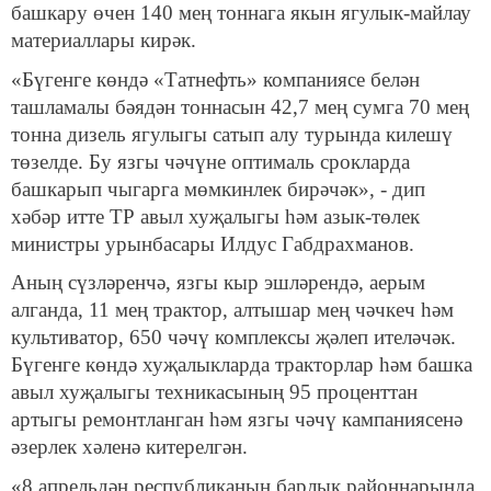
башкару өчен 140 мең тоннага якын ягулык-майлау
материаллары кирәк.
«Бүгенге көндә «Татнефть» компаниясе белән
ташламалы бәядән тоннасын 42,7 мең сумга 70 мең
тонна дизель ягулыгы сатып алу турында килешү
төзелде. Бу язгы чәчүне оптималь срокларда
башкарып чыгарга мөмкинлек бирәчәк», - дип
хәбәр итте ТР авыл хуҗалыгы һәм азык-төлек
министры урынбасары Илдус Габдрахманов.
Аның сүзләренчә, язгы кыр эшләрендә, аерым
алганда, 11 мең трактор, алтышар мең чәчкеч һәм
культиватор, 650 чәчү комплексы җәлеп ителәчәк.
Бүгенге көндә хуҗалыкларда тракторлар һәм башка
авыл хуҗалыгы техникасының 95 проценттан
артыгы ремонтланган һәм язгы чәчү кампаниясенә
әзерлек хәленә китерелгән.
«8 апрельдән республиканың барлык районнарында