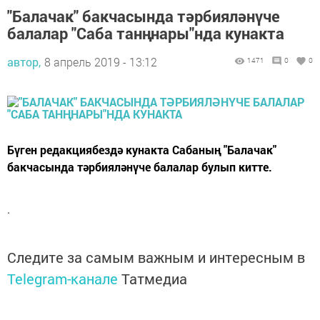
"Балачак" бакчасында тәрбияләнүче
балалар "Саба танңнары"нда кунакта
автор,
8 апрель 2019 - 13:12
1471
0
0
Бүген редакциябездә кунакта Сабаның "Балачак"
бакчасында тәрбияләнүче балалар булып китте.
.
Следите за самым важным и интересным в
Telegram-канале
Татмедиа