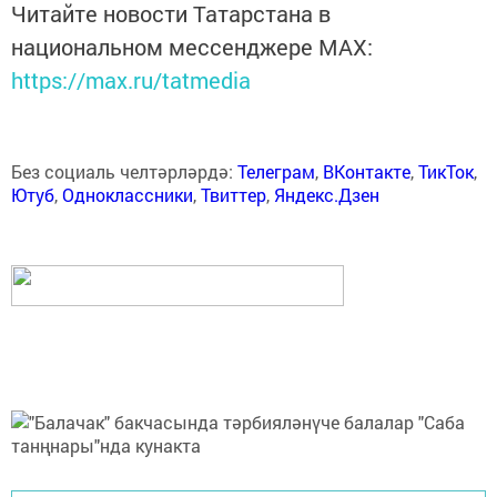
Читайте новости Татарстана в
национальном мессенджере MАХ:
https://max.ru/tatmedia
Без социаль челтәрләрдә:
Телеграм
,
ВКонтакте
,
ТикТок
,
Ютуб
,
Одноклассники
,
Твиттер
,
Яндекс.Дзен