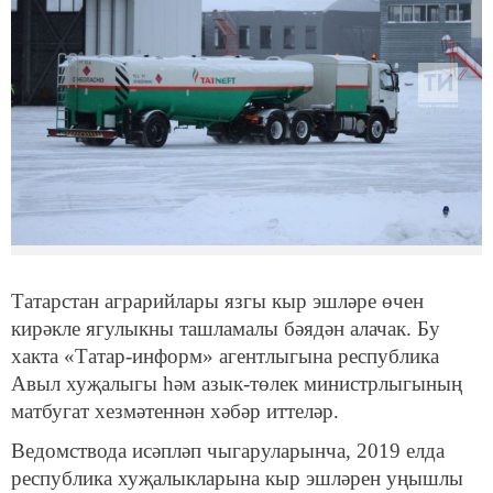
Татарстан аграрийлары язгы кыр эшләре өчен
кирәкле ягулыкны ташламалы бәядән алачак. Бу
хакта «Татар-информ» агентлыгына республика
Авыл хуҗалыгы һәм азык-төлек министрлыгының
матбугат хезмәтеннән хәбәр иттеләр.
Ведомствода исәпләп чыгаруларынча, 2019 елда
республика хуҗалыкларына кыр эшләрен уңышлы