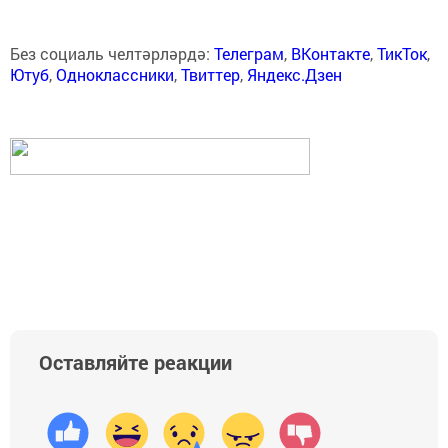
Без социаль челтәрләрдә:
Телеграм
,
ВКонтакте
,
ТикТок
,
Ютуб
,
Одноклассники
,
Твиттер
,
Яндекс.Дзен
Оставляйте реакции