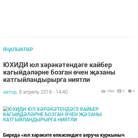
ЯҢАЛЫКЛАР
ЮХИДИ юл хәрәкәтендәге кайбер
кагыйдәләрне бозган өчен җәзаны
катгыйландырырга ниятли
автор,
8 апрель 2019 - 14:40
1304
0
0
Биредә «юл хәрәкәте өлкәсендәге аеруча куркыныч