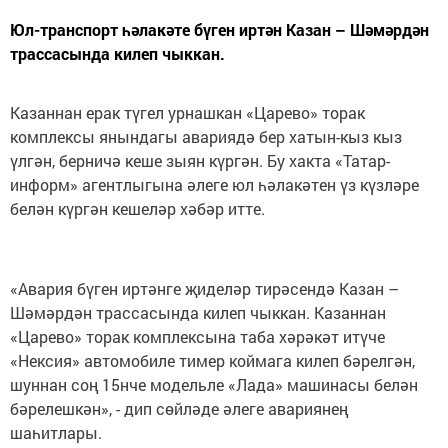
Юл-транспорт һәлакәте бүген иртән Казан – Шәмәрдән
трассасында килеп чыккан.
Казаннан ерак түгел урнашкан «Царево» торак
комплексы янындагы авариядә бер хатын-кыз кыз
үлгән, берничә кеше зыян күргән. Бу хакта «Татар-
информ» агентлыгына әлеге юл һәлакәтен үз күзләре
белән күргән кешеләр хәбәр итте.
«Авария бүген иртәнге җиделәр тирәсендә Казан –
Шәмәрдән трассасында килеп чыккан. Казаннан
«Царево» торак комплексына таба хәрәкәт итүче
«Нексия» автомобиле тимер коймага килеп бәрелгән,
шуннан соң 15нче модельле «Лада» машинасы белән
бәрелешкән», - дип сөйләде әлеге авариянең
шаһитлары.