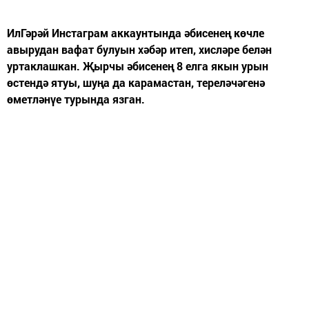
ИлГәрәй Инстаграм аккаунтында әбисенең көчле
авырудан вафат булуын хәбәр итеп, хисләре белән
уртаклашкан. Җырчы әбисенең 8 елга якын урын
өстендә ятуы, шуңа да карамастан, тереләчәгенә
өметләнүе турында язган.