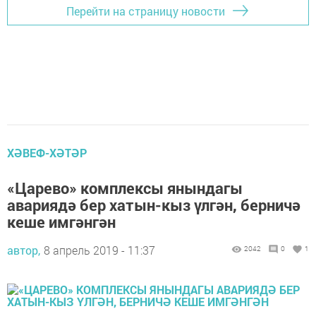
Перейти на страницу новости
ХӘВЕФ-ХӘТӘР
«Царево» комплексы янындагы
авариядә бер хатын-кыз үлгән, берничә
кеше имгәнгән
автор,
8 апрель 2019 - 11:37
2042
0
1