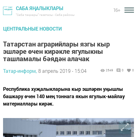
САБА ЯҢАЛЫКЛАРЫ
16+
"Саба таңнары" газетасы - Саба районы
ЦЕНТРАЛЬНЫЕ НОВОСТИ
Татарстан аграрийлары язгы кыр
эшләре өчен кирәкле ягулыкны
ташламалы бәядән алачак
Татар-информ,
8 апрель 2019 - 15:04
2549
0
0
Республика хуҗалыкларына кыр эшләрен уңышлы
башкару өчен 140 мең тоннага якын ягулык-майлау
материаллары кирәк.