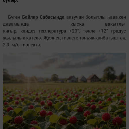
Бүген
Байлар
Сабасында
аязучан болытлы һава,көн
дәвамында кыска вакытлы
яңгыр,
көндез температура +20°, төнлә +12° градус
җылылык көтелә. Җилнең тизлеге төньяк-көнбатыштан,
2-3 м/с тизлектә.