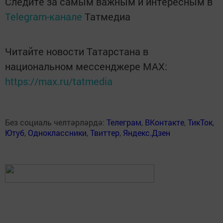
Следите за самым важным и интересным в
Telegram-канале
Татмедиа
Читайте новости Татарстана в
национальном мессенджере MАХ:
https://max.ru/tatmedia
Без социаль челтәрләрдә:
Телеграм
,
ВКонтакте
,
ТикТок
,
Ютуб
,
Одноклассники
,
Твиттер
,
Яндекс.Дзен