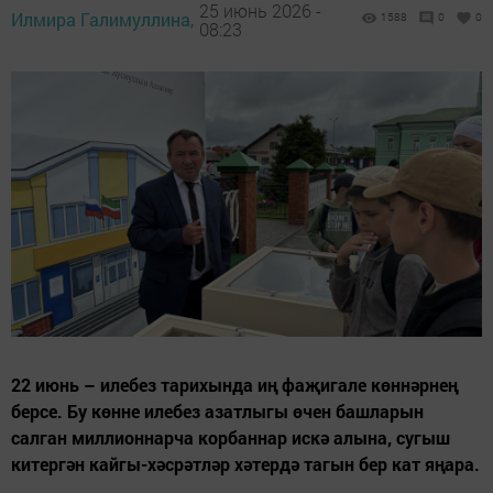
25 июнь 2026 -
Илмира Галимуллина,
1588
0
0
08:23
22 июнь – илебез тарихында иң фаҗигале көннәрнең
берсе. Бу көнне илебез азатлыгы өчен башларын
салган миллионнарча корбаннар искә алына, сугыш
китергән кайгы-хәсрәтләр хәтердә тагын бер кат яңара.