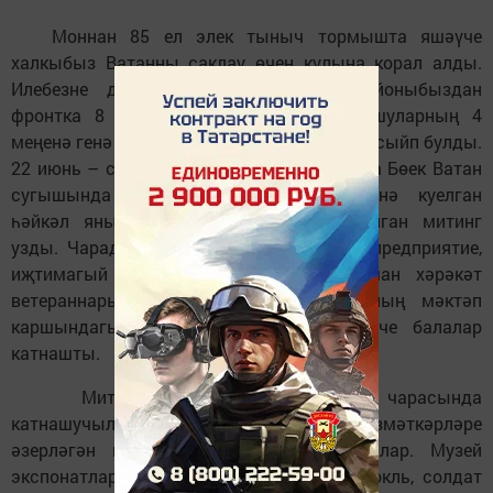
Моннан 85 ел элек тыныч тормышта яшәүче
халкыбыз Ватанны саклау өчен кулына корал алды.
Илебезне дошманнан саклау өчен районыбыздан
фронтка 8 меңнән артык кеше китте, шуларның 4
меңенә генә туган җиренә әйләнеп кайту насыйп булды.
22 июнь – сугыш башланган көндә Сабада Бөек Ватан
сугышында һәлак булганнар истәлегенә куелган
һәйкәл янында әлеге датага багышланган митинг
узды. Чарада район җитәкчелеге, оешма-предприятие,
иҗтимагый оешма вәкилләре, сугышчан хәрәкәт
ветераннары, дин әһелләре һәм Сабаның мәктәп
каршындагы лагерьларда шөгыльләнүче балалар
катнашты.
Митинг башланганчы, мәтам чарасында
катнашучылар туган якны өйрәнү музее хезмәткәрләре
әзерләгән күргәзмәлек белән таныштылар. Музей
экспонатлары – офицер сумкалары, бинокль, солдат