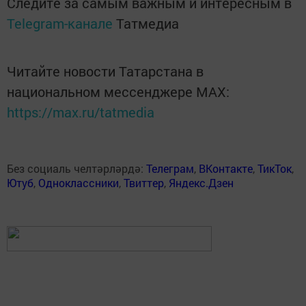
Следите за самым важным и интересным в
Telegram-канале
Татмедиа
Читайте новости Татарстана в
национальном мессенджере MАХ:
https://max.ru/tatmedia
Без социаль челтәрләрдә:
Телеграм
,
ВКонтакте
,
ТикТок
,
Ютуб
,
Одноклассники
,
Твиттер
,
Яндекс.Дзен