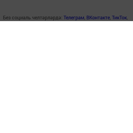
Без социаль челтәрләрдә:
Телеграм
,
ВКонтакте
,
ТикТок
,
Ютуб
,
Одноклассники
,
Твиттер
,
Яндекс.Дзен
Перейти на страницу новости