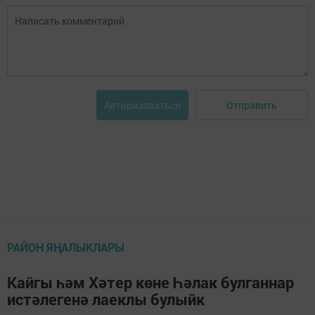
Отправить
Авторизоваться
РАЙОН ЯҢАЛЫКЛАРЫ
Кайгы һәм Хәтер көне Һәлак булганнар
истәлегенә лаеклы булыйк