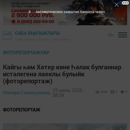
5
Автоматическое закрытие баннера через
САБА ЯҢАЛЫКЛАРЫ
16+
"Саба таңнары" газетасы - Саба районы
ФОТОРЕПОРТАЖЛАР
Кайгы һәм Хәтер көне Һәлак булганнар
истәлегенә лаеклы булыйк
(фоторепортаж)
25 июнь 2026 -
Илмира Галимуллина,
2549
0
0
08:29
ФОТОРЕПОРТАЖ