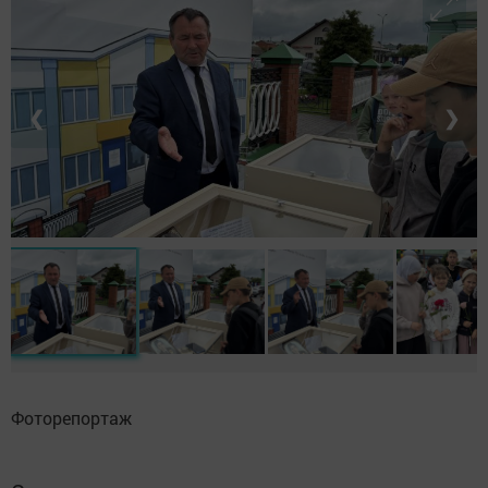
❮
❯
Фоторепортаж