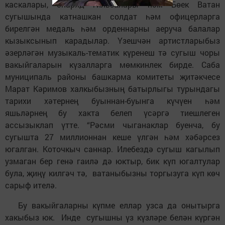
каскалары, снаряд гильзалары һәм Бөек Ватан
сугышында катнашкан солдат һәм офицерларга
бирелгән медаль һәм орденнарны аеруча балалар
кызыксынып карадылар. Үзешчән артистларыбыз
әзерләгән музыкаль-тематик күренеш тә сугыш чоры
вакыйгаларын күзалларга мөмкинлек бирде. Саба
муниципаль районы башкарма комитеты җитәкчесе
Марат Кәримов халкыбызның батырлыгы турындагы
тарихи хәтернең буыннан-буынга күчүен һәм
яшьләрнең бу хакта белеп үсәргә тиешлеген
ассызыклап үтте. “Рәсми чыганаклар буенча, бу
сугышта 27 миллионнан кеше үлгән һәм хәбәрсез
югалган. Коточкыч саннар. Илебездә сугыш кагылып
узмаган бер генә гаилә дә юктыр, бик күп югалтулар
була, җиңү килгәч тә, ватаныбызны торгызуга күп көч
сарыф ителә.
Бу вакыйгаларны күпме еллар узса да онытырга
хакыбыз юк. Инде сугышны үз күзләре белән күргән