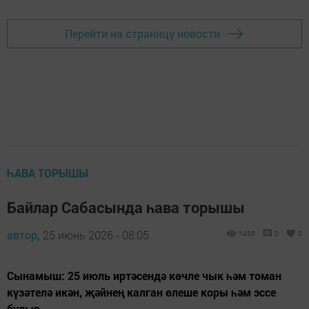
Перейти на страницу новости
ҺАВА ТОРЫШЫ
Байлар Сабасында һава торышы
автор,
25 июнь 2026 - 08:05
1435
0
0
Сынамыш: 25 июль иртәсендә көчле чык һәм томан
күзәтелә икән, җәйнең калган өлеше коры һәм эссе
булыр.