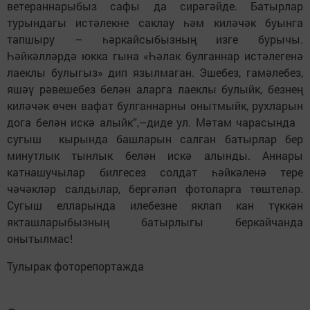
ветераннарыбыз сафы да сирәгәйде. Батырлар
турындагы истәлекне саклау һәм киләчәк буынга
тапшыру – һәркайсыбызның изге бурычы.
Һәйкәлләрдә юкка гына «Һәлак булганнар истәлегенә
лаеклы булыгыз» дип язылмаган. Эшебез, гамәлебез,
яшәү рәвешебез белән аларга лаеклы булыйк, безнең
киләчәк өчен вафат булганнарны онытмыйк, рухларын
дога белән искә алыйк”,–диде ул. Мәтам чарасында
сугыш кырында башларын салган батырлар бер
минутлык тынлык белән искә алынды. Аннары
катнашучылар билгесез солдат һәйкәленә тере
чәчәкләр салдылар, бергәләп фотоларга төштеләр.
Сугыш елларында илебезне яклап кан түккән
якташларыбызның батырлыгы беркайчанда
онытылмас!
Тулырак фоторепортажда