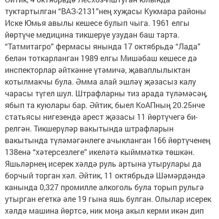
туктартылган “ВАЗ-2131”нең хуҗасы Кукмара районы
Иске Юмья авылы кешесе булып чыга. 1961 елгы
йөртүче медицина тикшерүе узудан баш тарта.
“Татмитагро” фермасы янында 17 октябрьдә “Лада”
белән тоткарланган 1989 елгы Мишәбаш кешесе дә
инспекторлар әйткәнне үтәмичә, җаваплылыктан
котылмакчы була. Әмма алай эшләү җәзасыз калу
чарасы түгел шул. Штрафларны тиз арада түләмәсәң,
ябып та куюлары бар. Әйтик, быел КоАПның 20.25нче
статьясы нигезендә арест җәзасы 11 йөртүчегә би­
релгән. Тикшерүләр вакытында штрафларын
вакытында түләмәгәнлеге ачыкланган 166 йөртүченең
138енә “хәтерсезлеге” икеләтә кыйммәткә төшкән.
Яшьләрнең исерек хәлдә руль артына утырулары да
борчый торган хәл. Әйтик, 11 октябрьдә Шәмәрдәндә
канында 0,327 промилле алкоголь була торып рульгә
утырган егеткә әле 19 гына яшь булган. Олылар исерек
хәлдә машина йөртсә, ник моңа акыл керми икән дип