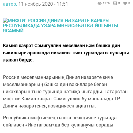
автор,
11 ноябрь 2020 - 11:51
1176
0
0
Камил хәзрәт Сәмигуллин мөселман һәм башка дин
вәкилләре арасында никахны тыю турындагы сүзләргә
җавап бирде.
Россия мөселманнарының Диния нәзарәте кичә
мөселманнарның башка дин вәкилләре белән
никахларын тыю турында нәтиҗә чыгарды. Татарстан
мөфтие Камил хәзрәт Сәмигуллин бу мәсьәләдә ТР
Диния нәзарәтенең позициясен аңлатты.
Республика мөфтиенең тыюга реакциясе турында
сөйләвен «Инстаграм»да бер кулланучы сорады.