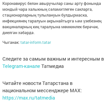
Коронавирус белән авыручылар саны арту фонында
мондый чара халыкның сәламәтлеген сакларга,
стационарларның тулылануын булдырмаска,
инфекциянең таралуын акрынайтырга һәм үзебезнең
вакциналарның киң таралуына мөмкинлек бирәчәк,
диелгән хәбәрдә.
Чыганак:
tatar-inform.tatar
Следите за самым важным и интересным в
Telegram-канале
Татмедиа
Читайте новости Татарстана в
национальном мессенджере MАХ:
https://max.ru/tatmedia