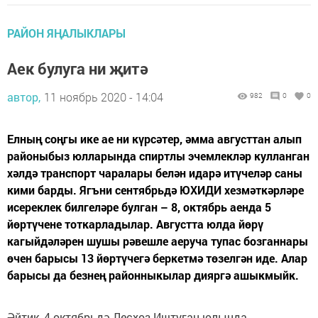
РАЙОН ЯҢАЛЫКЛАРЫ
Аек булуга ни җитә
автор,
11 ноябрь 2020 - 14:04
982
0
0
Елның соңгы ике ае ни күрсәтер, әмма августтан алып
районыбыз юлларында спиртлы эчемлекләр кулланган
хәлдә транспорт чаралары белән идарә итүчеләр саны
кими барды. Ягъни сентябрьдә ЮХИДИ хезмәткәрләре
исереклек билгеләре булган – 8, октябрь аенда 5
йөртүчене тоткарладылар. Августта юлда йөрү
кагыйдәләрен шушы рәвешле аеруча тупас бозганнары
өчен барысы 13 йөртүчегә беркетмә төзелгән иде. Алар
барысы да безнең районныкылар дияргә ашыкмыйк.
Әйтик, 4 октябрьдә Лесхоз-Иштуган юлында