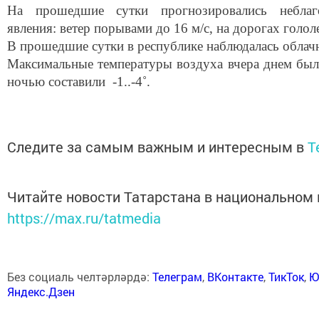
На прошедшие сутки прогнозировались неблаго
явления: ветер порывами до 16 м/с, на дорогах голол
В прошедшие сутки в республике наблюдалась облач
Максимальные температуры воздуха вчера днем были
ночью составили -1..-4˚.
Следите за самым важным и интересным в
T
Читайте новости Татарстана в национальном
https://max.ru/tatmedia
Без социаль челтәрләрдә:
Телеграм
,
ВКонтакте
,
ТикТок
,
Ю
Яндекс.Дзен