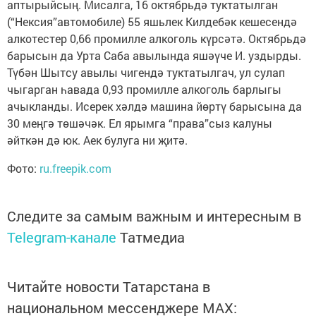
аптырыйсың. Мисалга, 16 октябрьдә туктатылган
(“Нексия”автомобиле) 55 яшьлек Килдебәк кешесендә
алкотестер 0,66 промилле алкоголь күрсәтә. Октябрьдә
барысын да Урта Саба авылында яшәүче И. уздырды.
Түбән Шытсу авылы чигендә туктатылгач, ул сулап
чыгарган һавада 0,93 промилле алкоголь барлыгы
ачыкланды. Исерек хәлдә машина йөртү барысына да
30 меңгә төшәчәк. Ел ярымга “права”сыз калуны
әйткән дә юк. Аек булуга ни җитә.
Фото:
ru.freepik.com
Следите за самым важным и интересным в
Telegram-канале
Татмедиа
Читайте новости Татарстана в
национальном мессенджере MАХ: