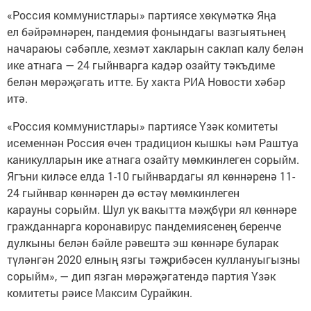
«Россия коммунистлары» партиясе хөкүмәткә Яңа
ел бәйрәмнәрен, пандемия фонындагы вазгыятьнең
начараюы сәбәпле, хезмәт хакларын саклап калу белән
ике атнага — 24 гыйнварга кадәр озайту тәкъдиме
белән мөрәҗәгать итте. Бу хакта РИА Новости хәбәр
итә.
«Россия коммунистлары» партиясе Үзәк комитеты
исеменнән Россия өчен традицион кышкы һәм Раштуа
каникулларын ике атнага озайту мөмкинлеген сорыйм.
Ягъни киләсе елда 1-10 гыйнвардагы ял көннәренә 11-
24 гыйнвар көннәрен дә өстәү мөмкинлеген
карауны сорыйм. Шул ук вакытта мәҗбүри ял көннәре
гражданнарга коронавирус пандемиясенең беренче
дулкыны белән бәйле рәвештә эш көннәре буларак
түләнгән 2020 елның язгы тәҗрибәсен куллануыгызны
сорыйм», — дип язган мөрәҗәгатендә партия Үзәк
комитеты рәисе Максим Сурайкин.