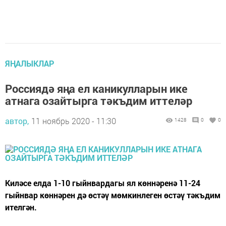
ЯҢАЛЫКЛАР
Россиядә яңа ел каникулларын ике
атнага озайтырга тәкъдим иттеләр
автор,
11 ноябрь 2020 - 11:30
1428
0
0
Киләсе елда 1-10 гыйнвардагы ял көннәренә 11-24
гыйнвар көннәрен дә өстәү мөмкинлеген өстәү тәкъдим
ителгән.