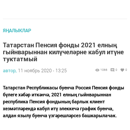
ЯҢАЛЫКЛАР
Татарстан Пенсия фонды 2021 елның
гыйнварыннан килүчеләрне кабул итүне
туктатмый
автор,
11 ноябрь 2020 - 13:25
1066
0
0
Татарстан Республикасы буенча Россия Пенсия фонды
бүлеге хәбәр иткәнчә, 2021 елның гыйнварыннан
республика Пенсия фондының барлык клиент
хезмәтләрендә кабул итү элеккечә график буенча,
алдан язылу буенча үзгәрешләрсез башкарылачак.