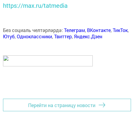
https://max.ru/tatmedia
Без социаль челтәрләрдә:
Телеграм
,
ВКонтакте
,
ТикТок
,
Ютуб
,
Одноклассники
,
Твиттер
,
Яндекс.Дзен
Перейти на страницу новости