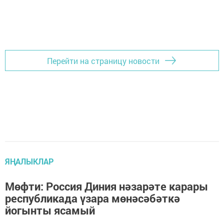
Перейти на страницу новости
ЯҢАЛЫКЛАР
Мөфти: Россия Диния нәзарәте карары
республикада үзара мөнәсәбәткә
йогынты ясамый