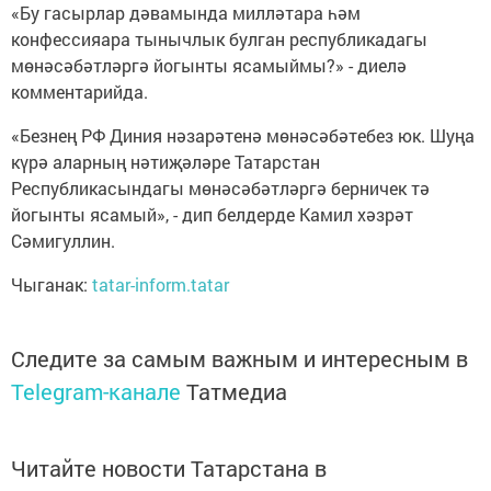
«Бу гасырлар дәвамында милләтара һәм
конфессияара тынычлык булган республикадагы
мөнәсәбәтләргә йогынты ясамыймы?» - диелә
комментарийда.
«Безнең РФ Диния нәзарәтенә мөнәсәбәтебез юк. Шуңа
күрә аларның нәтиҗәләре Татарстан
Республикасындагы мөнәсәбәтләргә берничек тә
йогынты ясамый», - дип белдерде Камил хәзрәт
Сәмигуллин.
Чыганак:
tatar-inform.tatar
Следите за самым важным и интересным в
Telegram-канале
Татмедиа
Читайте новости Татарстана в