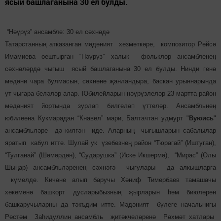
ясый башлаганына 30 ел булды.
“Нәүрүз” ансамбле: 30 ел сәхнәдә
Татарстанның атказанган мәдәният хезмәткәре, композитор Рәйсә
Имамиева оештырган “Нәүрүз” халык фольклор ансамбленең
сәхнәләрдә чыгыш ясый башлаганына 30 ел булды. Нинди генә
мәдәни чара булмасын, сәхнәне җанландыра, баскан урыннарында
ут чыгара беләләр алар. Юбилейларын нәүрүзлеләр 23 мартта район
мәдәният йортында зурлап билгеләп үттеләр. Ансамбльнең
юбилеена Кукмарадан “Кнавел” мари, Балтачтан удмурт "
Вуюись
"
ансамбльләре дә килгән иде. Аларның чыгышларын сабалылар
яратып кабул итте. Шулай ук үзебезнең район “Тюрагай” (Иштуган),
“Тулганай” (Шәмәрдән), “Сударушка” (Иске Икшермә), “Мирас” (Олы
Шыңар) ансамбльләренең сәхнәгә чыгулары да алкышларга
күмелде. Кичәне алып баручы Хәниф Тимербаев тамашачы
хөкеменә башкорт дусларыбызның җырларын һәм биюләрен
башкаручыларны да тәкъдим итте. Мәдәният бүлеге начальнигы
Рөстәм Заһидуллин ансамбль җитәкчеләренә Рәхмәт хатлары