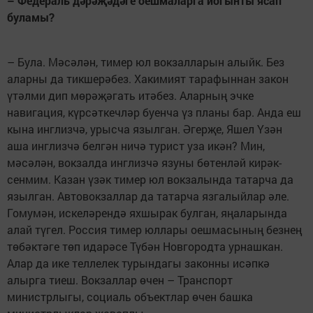
– Федераль дәрәҗәдәге оешмаларга йогынты ясап
буламы?
– Була. Мәсәлән, тимер юл вокзалларын алыйк. Без
аларны да тикшерәбез. Хакимият тарафыннан закон
үтәлми дип мөрәҗәгать итә­без. Аларның эчке
навигация, күрсәткечләр буенча үз планы бар. Анда еш
кына инглизчә, урысча язылган. Әгерҗе, Яшел Үзән
аша инглизчә белгән ничә турист уза икән? Мин,
мәсәлән, вокзалда ин­глизчә язуны бөтенләй ки­рәк­
сенмим. Казан үзәк тимер юл вокзалында татарча да
язылган. Автовокзаллар да татарча язгалыйлар әле.
Гомумән, искеләрендә яхшырак булган, яңаларында
алай түгел. Россия тимер юллары оеш­масының безнең
төбәктәге төп идарәсе Түбән Новгородта урнашкан.
Алар да ике теллелек турындагы законны исәпкә
алырга тиеш. Вокзаллар өчен – Транспорт
министрлыгы, социаль объектлар өчен башка