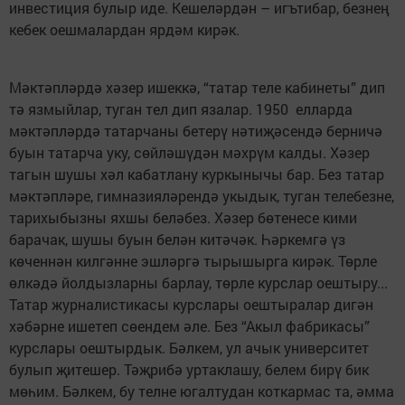
инвестиция булыр иде. Ке­шеләрдән – игътибар, безнең
кебек оешмалардан ярдәм кирәк.
Мәктәпләрдә хәзер ишеккә, “татар теле кабинеты” дип
тә язмыйлар, туган тел дип язалар. 1950 елларда
мәктәпләрдә татарчаны бетерү нәтиҗәсендә берничә
буын татарча уку, сөйләшүдән мәхрүм калды. Хәзер
тагын шушы хәл кабатлану куркынычы бар. Без татар
мәктәпләре, гимназияләрендә укыдык, туган телебезне,
тарихыбызны яхшы беләбез. Хәзер бөтенесе кими
барачак, шушы буын белән китәчәк. Һәркемгә үз
көченнән килгәнне эшләргә тырышырга кирәк. Төрле
өлкәдә йолдызларны барлау, төрле курслар оештыру...
Татар журналистикасы курслары оештыралар дигән
хәбәрне ишетеп сөендем әле. Без “Акыл фабрикасы”
курслары оештырдык. Бәлкем, ул ачык университет
булып җитешер. Тәҗрибә уртак­лашу, белем бирү бик
мөһим. Бәлкем, бу телне югалтудан коткармас та, әмма