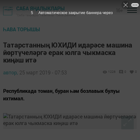
САБА ЯҢАЛЫКЛАРЫ
16+
4
Автоматическое закрытие баннера через
"Саба таңнары" газетасы - Саба районы
ҺАВА ТОРЫШЫ
Татарстанның ЮХИДИ идарәсе машина
йөртүчеләргә ерак юлга чыкмаска
киңәш итә
автор,
25 март 2019 - 07:53
1226
0
0
Республикада томан, буран һәм бозлавык булуы
ихтимал.