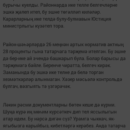
бурычы куелды. Районнарда ике телле бел­гечләрне
эшкә җәлеп итеп, бу эшне төгәлләп киләләр.
Карарларның ике телдә булу-булмавын Юстиция
министрлыгы күзәтеп тора.
Район-шәһәрләрдә 26 меңнән артык норматив актның
28 проценты гына татарчага тәрҗемә ителгән. Бу эшне
дә бер-ике ай эчендә башкарып була. Болар барысы да
тәрҗемәгә бәйле. Беренче чиратта, белгеч кирәк.
Заманында бу эшкә ике телне дә белә торган
хезмәткәрләр алынмаган. Хәзер мәсьәлә контрольдә
булгач, вәз­гыять тә үзгәрәчәк.
Ләкин рәсми документларны бөтен кеше дә күрми.
Шуңа күрә иң мөһим күрсәткеч дип тел яссылыгын
атар идем. Бу нәрсә дигән сүз? Урамга чыккач, як-
ягыбызга карыйбыз, кибетләргә керәбез. Анда татарча