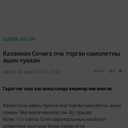
ХӘВЕФ-ХӘТӘР
Казаннан Сочига оча торган самолетны
яшен суккан
автор,
24 март 2019 - 15:22
2057
0
0
Гадәттән тыш хәл вакытында кешеләр имгәнмгән.
Казан-Сочи рейсы буенча оча торган самолетны яшен
суккан. Имгәнүче кешеләр юк. Бу турыда
бүген
РБК
сайты Сочи аэропортының матбугат
хезмәтенә сылтама белән хәбәр итте.