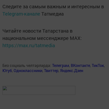
Следите за самым важным и интересным в
Telegram-канале
Татмедиа
Читайте новости Татарстана в
национальном мессенджере MАХ:
https://max.ru/tatmedia
Без социаль челтәрләрдә:
Телеграм
,
ВКонтакте
,
ТикТок
,
Ютуб
,
Одноклассники
,
Твиттер
,
Яндекс.Дзен