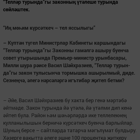
“Телләр турында”гы законның үтәлеше турында
сөйләштек.
“Иң мөһим күрсәткеч – тел яссылыгы”
– Күптән түгел Министрлар Кабинеты каршындагы
“Телләр ту­рында”гы Законны гамәлгә ашыру буенча
совет утырышында Пре­мьер-министр урынбасары,
Милли шура рәисе Васил Шәйхразиев, “Телләр турын­
да”гы закон тулысынча тормышка ашырылмый, диде.
Сезнеңчә, әлегә нәрсәләргә игътибар җитеп бетми?
– Әйе, Васил Шәйхразиев бу хакта бер генә мәртәбә
әйтмәде. Закон турында йә үтәлә, йә үтәлми дип кенә
әйтеп була. Район һәм шәһәрләрдә ике теллелекнең
кулланылышын берничә күрсәткеч буенча барлыйлар.
Шуның берсе – сайтларда татарча мәгълүмат булдыру.
Хәзерге вакытта әлеге эшне 100 процентка җиткерү