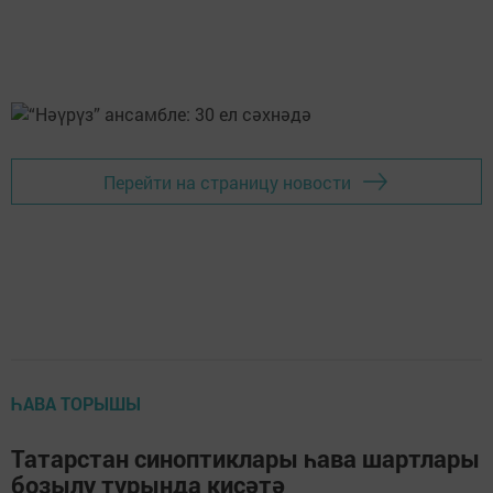
Перейти на страницу новости
ҺАВА ТОРЫШЫ
Татарстан синоптиклары һава шартлары
бозылу турында кисәтә