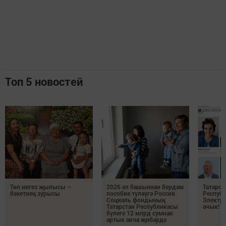
Топ 5 новостей
Төп нигез җылысы –
2026 ел башыннан бердәм
Татарст
бәхетнең зурысы
пособие түләүгә Россия
Респуб
Социаль фондының
Электро
Татарстан Республикасы
ачык!
бүлеге 12 млрд сумнан
артык акча җибәрде