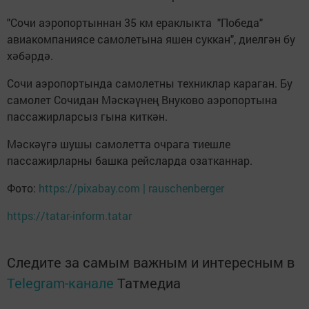
"Сочи аэропортыннан 35 км ераклыкта "Победа"
авиакомпаниясе самолетына яшен суккан", диелгән бу
хәбәрдә.
Сочи аэропортында самолетны техниклар караган. Бу
самолет Сочидан Мәскәүнең Внуково аэропортына
пассажирларсыз гына киткән.
Мәскәүгә шушы самолетта очрага тиешле
пассажирларны башка рейсларда озатканнар.
Фото:
https://pixabay.com | rauschenberger
https://tatar-inform.tatar
Следите за самым важным и интересным в
Telegram-канале
Татмедиа