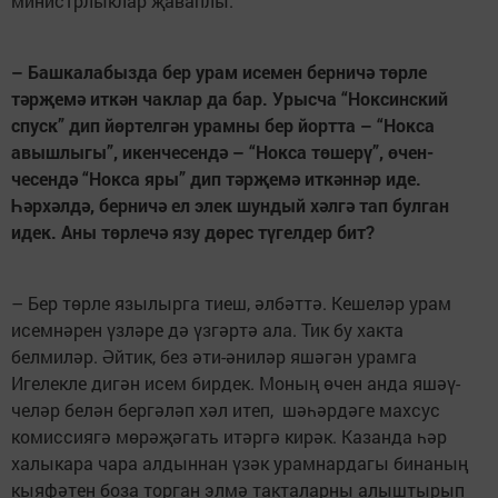
министрлыклар җа­ваплы.
– Башкалабызда бер урам исемен берничә төрле
тәрҗемә иткән чаклар да бар. Урысча “Ноксинский
спуск” дип йөр­телгән урамны бер йортта – “Нок­са
авышлыгы”, икен­че­сендә – “Нокса төшерү”, өчен­
чесендә “Нокса яры” дип тәр­җемә иткәннәр иде.
Һәрхәлдә, берничә ел элек шундый хәлгә тап булган
идек. Аны төрлечә язу дөрес түгелдер бит?
– Бер төрле язылырга тиеш, әлбәттә. Кешеләр урам
исемнәрен үзләре дә үзгәртә ала. Тик бу хакта
белмиләр. Әйтик, без әти-әниләр яшәгән урамга
Игелекле дигән исем бирдек. Моның өчен анда яшәү­
челәр белән бергәләп хәл итеп, шәһәрдәге махсус
комис­сиягә мөрәҗәгать итәргә кирәк. Казанда һәр
халыкара чара алдыннан үзәк урамнардагы бинаның
кы­яфәтен боза торган элмә такталарны алыштырып