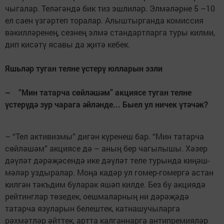
чыгалар. Теләгәндә бик тиз эшлиләр. Элмәләрне 5 –10
ел саен үзгәртеп торалар. Алыштырганда комиссия
вәкилләренең, сезнең элмә стандартларга туры килми,
дип кисәтү ясавы да җитә кебек.
Яшьләр туган телне үстерү юлларын эзли
– “Мин татарча сөйләшәм” акциясе туган телне
үстерүдә зур чарага әйләнде... Быел ул ничек үтә­чәк?
– “Тел активизмы” дигән кү­ренеш бар. “Мин татарча
сөй­ләшәм” акциясе дә – аның бер чагылышы. Хәзер
дәүләт дәрәҗә­сен­дә ике дәүләт теле турында киңәш­
мәләр уздыралар. Моңа кадәр ул гомер-гомергә астан
кил­гән тәкъдим буларак яшәп килде. Без бу ак­циядә
рейтинглар төзедек, оеш­маларның ни дәрәҗәдә
татарча язуларын белештек, катнашучыларга
рәхмәтләр әйттек, артта калганнарга антипремияләр