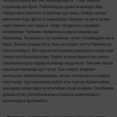
татарча язылган, тик чынбарлыкта – юк. Андый
очраклар да була. Районнарда урам исемнәре бер
телдә генә язылган очраклар күп икән. Кайда нинди
кимчелек бар, фотога тө­шерәбез. Бигрәк тә елга исем­
нәре буенча хәл аяныч. Алар татарчага тәрҗемә
ителмәгән. Чулман, Нок­ратның нәрсә икәнен дә
белмиләр. Кызганыч, бу исемнәр туган те­лебездән китә
бара. Болай дәвам итсә, биш-ун елдан хәтта Иделне дә
онытачакбыз. Юл күр­сәткечләрнең яңаларын хәзер ике
телдә куя башладылар. Хәрби комиссариаттан алып,
гимназия­ләргә кадәр исем­нәр яңартыла. Тик ике телдә
язылган биналар күп түгел. Бик гаҗәп, бюджет
акчасына төзек­лән­дерәләр, әмма татарчасын язарга
оныталар. Күп кунаклар кабул итә торган Казан кебек
шә­һәрдә моңа аеруча игътибар итәр­гә кирәк. Эшебезне
дәвам итеп, республиканың барлык районнарын
колачларга җые­набыз.