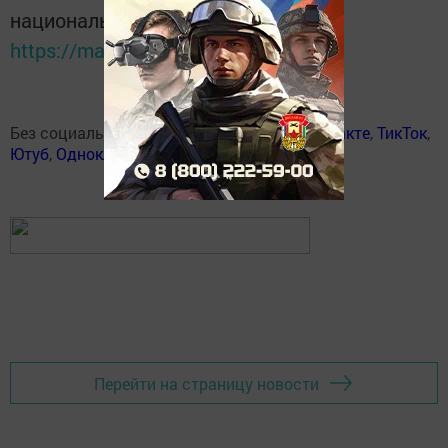
национальном мессенджере MАХ:
https://max.ru/tatmedia
Без социаль челтәрләрдә:
Телеграм
,
ВКонтакте
,
ТикТок
,
Ютуб
,
Одноклассники
,
Твиттер
,
Яндекс.Дзен
Перейти на страницу новости