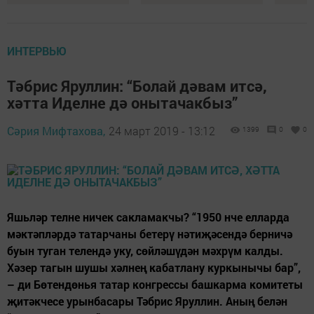
ИНТЕРВЬЮ
Тәбрис Яруллин: “Болай дәвам итсә,
хәтта Иделне дә онытачакбыз”
Сәрия Мифтахова,
24 март 2019 - 13:12
1399
0
0
Яшьләр телне ничек сакламакчы? “1950 нче елларда
мәктәпләрдә татарчаны бетерү нәтиҗәсендә берничә
буын туган телендә уку, сөйләшүдән мәхрүм калды.
Хәзер тагын шушы хәлнең кабатлану куркынычы бар”,
– ди Бөтендөнья татар конгрессы башкарма комитеты
җитәкчесе урынбасары Тәбрис Яруллин. Аның белән