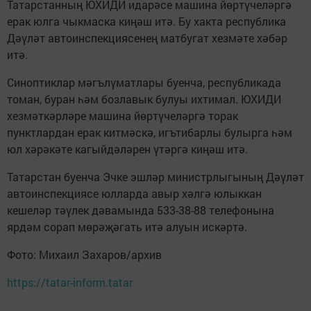
Татарстанның ЮХИДИ идарәсе машина йөртүчеләргә
ерак юлга чыкмаска киңәш итә. Бу хакта республика
Дәүләт автоинспекциясенең матбугат хезмәте хәбәр
итә.
Синоптиклар мәгълүматлары буенча, республикада
томан, буран һәм бозлавык булуы ихтимал. ЮХИДИ
хезмәткәрләре машина йөртүчеләргә торак
пунктлардан ерак китмәскә, игътибарлы булырга һәм
юл хәрәкәте кагыйдәләрен үтәргә киңәш итә.
Татарстан буенча Эчке эшләр министрлыгының Дәүләт
автоинспекциясе юлларда авыр хәлгә юлыккан
кешеләр тәүлек дәвамында 533-38-88 телефонына
ярдәм сорап мөрәҗәгать итә алуын искәртә.
Фото: Михаил Захаров/архив
https://tatar-inform.tatar