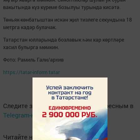
вакытында күз күреме бозылуы турында кисәтә.
Төньяк-көнбатыштан искән җил тизлеге секундына 18
метрга кадәр булачак.
Татарстан юлларында бозлавык һәм кар көртләре
хасил булырга мөмкин.
Фото: Рамиль Гали/архив
https://tatar-inform.tatar
Следите за самым важным и интересным в
Telegram-канале
Татмедиа
Читайте новости Татарстана в