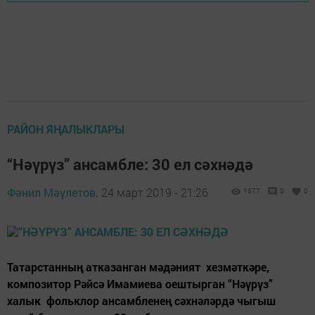
РАЙОН ЯҢАЛЫКЛАРЫ
“Нәүрүз” ансамбле: 30 ел сәхнәдә
Фәнил Мәүлетов,
24 март 2019 - 21:26
1677
0
0
Татарстанның атказанган мәдәният хезмәткәре,
композитор Рәйсә Имамиева оештырган “Нәүрүз”
халык фольклор ансамбленең сәхнәләрдә чыгыш