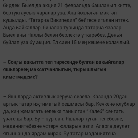
бирдек. Быел да акция 21 февральдә башланып китте,
бертуктаусыз чаралар уза. Аңа йөзләгән мәктәп
кушылды. “Татарча Википедия” бәй­гесе игълан иттек.
Анда һәйкәлләр, биналар турында татарча язалар.
Быел аны Чаллы белән бер­лектә үткәрәбез. Дөнья
буйлап уза бу акция. Ел саен 15 мең кешене колачлый.
– Соңгы вакытта тел тирәсендә булган вакыйгалар
яшьләрнең максатчанлыгын, тырышлыгын
киметмәдеме?
– Яшьләрдә активлык аеруча сизелә. Казанда 20дән
артык татар иҗтимагый оешмасы бар. Кечкенә клублар
да, киң җәмәгатьчелеккә танылган “Калеб” сәнгать
үзәге дә бар. Бу – зур сан. Яшьләр туган телебезне,
мәдәниятебезне үстерү юлларын эзли. Аларга дәүләт
ягыннан да ярдәм кирәк. Бу татар мәдә­ния­тенә