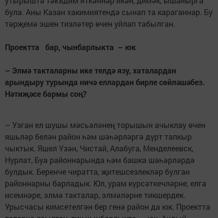
утырышта тәкъдим иткәннәр икән, димәк, ышанырга
була. Аны Казан хакимиятендә сынап та караганнар. Бу
тәрҗемә эшен тизләтер өчен уйлап табылган.
Проектта бар, чынбарлыкта – юк
– Элмә такталарны ике телдә язу, хаталардан
арындыру турында ничә еллардан бирле сөй­ләшәбез.
Нәтиҗәсе бармы соң?
– Узган ел шушы мәсьәләнең торышын ачыклау өчен
яшьләр белән район һәм шәһәрләргә дүрт тапкыр
чыктык. Яшел Үзән, Чистай, Алабуга, Менделеевск,
Нурлат, Буа районнарында һәм башка шә­һәрләрдә
булдык. Беренче чиратта, җитешсезлекләр булган
районнарны барладык. Юл, урам күр­сәткечләрне, елга
исемнәре, элмә такталар, элмәләрне тикшердек.
Урысчасы кимсетелгән бер генә район да юк. Проектта