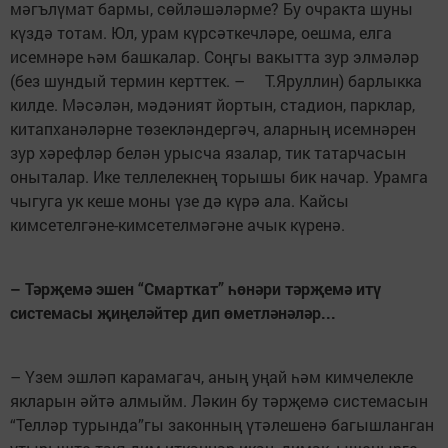
мәгълүмат бармы, сөй­лә­шәләрме? Бу очракта шуны
күздә тотам. Юл, урам күрсәткечләре, оешма, елга
исемнәре һәм башкалар. Соңгы вакытта зур элмәләр
(без шундый термин керттек. – Т.Яруллин) барлыкка
килде. Мә­сәлән, мәдәният йортын, стадион, парклар,
китапханәләрне төзек­ләндергәч, аларның исемнәрен
зур хәрефләр белән урысча язалар, тик татарчасын
оныталар. Ике теллелекнең торышы бик начар. Урамга
чыгуга ук кеше моны үзе дә күрә ала. Кайсы
кимсетелгәне-кимсетелмәгәне ачык күренә.
– Тәрҗемә эшен “Смарткат” һөнәри тәрҗемә итү
системасы җиңеләйтер дип өметләнәләр...
– Үзем эшләп карамагач, аның уңай һәм кимчелекле
якларын әйтә алмыйм. Ләкин бу тәрҗемә сис­темасын
“Телләр турында”гы законның үтәлешенә багышланган