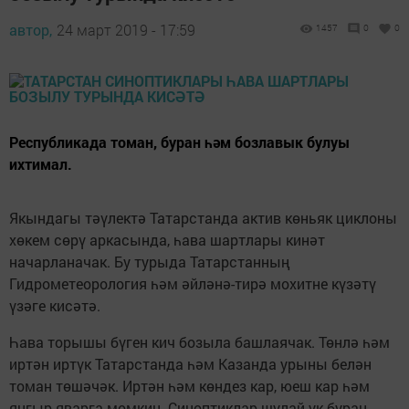
автор,
24 март 2019 - 17:59
1457
0
0
Республикада томан, буран һәм бозлавык булуы
ихтимал.
Якындагы тәүлектә Татарстанда актив көньяк циклоны
хөкем сөрү аркасында, һава шартлары кинәт
начарланачак. Бу турыда Татарстанның
Гидрометеорология һәм әйләнә-тирә мохитне күзәтү
үзәге кисәтә.
Һава торышы бүген кич бозыла башлаячак. Төнлә һәм
иртән иртүк Татарстанда һәм Казанда урыны белән
томан төшәчәк. Иртән һәм көндез кар, юеш кар һәм
яңгыр яварга мөмкин. Синоптиклар шулай ук буран