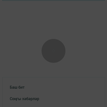
Баш бит
Соңгы хәбәрләр