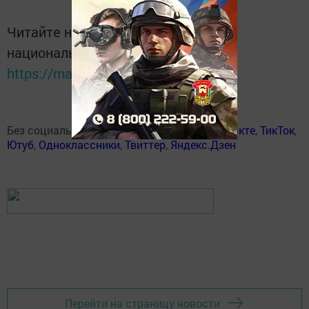
Читайте новости Татарстана в
национальном мессенджере MАХ:
https://max.ru/tatmedia
Без социаль челтәрләрдә:
Телеграм
,
ВКонтакте
,
ТикТок
,
Ютуб
,
Одноклассники
,
Твиттер
,
Яндекс.Дзен
Перейти на страницу новости