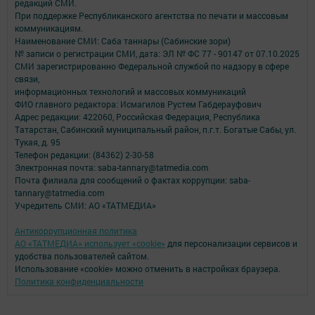
редакций СМИ.
При поддержке Республиканского агентства по печати и массовым
коммуникациям.
Наименование СМИ: Саба таннары (Сабинские зори)
№ записи о регистрации СМИ, дата: ЭЛ № ФС 77 - 90147 от 07.10.2025
СМИ зарегистрированно Федеральной службой по надзору в сфере
связи,
информационных технологий и массовых коммуникаций
ФИО главного редактора: Исмагилов Рустем Габдерауфович
Адрес редакции: 422060, Российская Федерация, Республика
Татарстан, Сабинский муниципальный район, п.г.т. Богатые Сабы, ул.
Тукая, д. 95
Телефон редакции: (84362) 2-30-58
Электронная почта: saba-tannary@tatmedia.com
Почта филиала для сообщений о фактах коррупции: saba-
tannary@tatmedia.com
Учредитель СМИ: АО «ТАТМЕДИА»
Антикоррупционная политика
АО «ТАТМЕДИА» использует «cookie»
для персонализации сервисов и
удобства пользователей сайтом.
Использование «cookie» можно отменить в настройках браузера.
Политика конфиденциальности