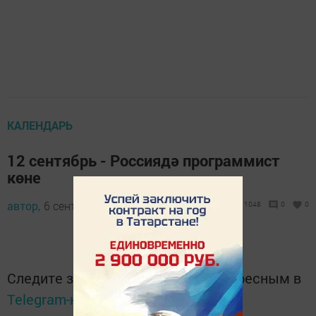
КАЛЕНДАРЬ
12 сентябрь - Россиядә программист
көне
автор,
6 сентябрь 2016 - 07:40
1048
0
0
Следите за самым важным и интересным в
Telegram-канале
Татмедиа