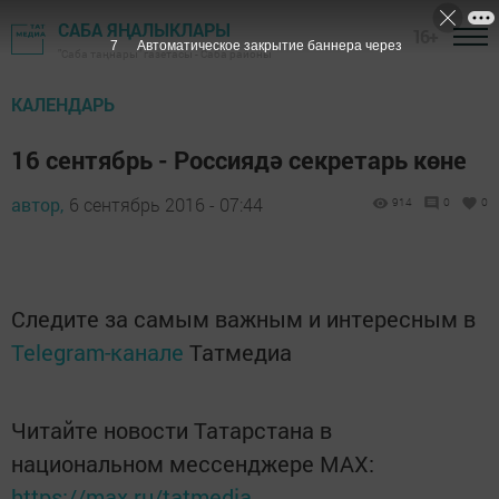
САБА ЯҢАЛЫКЛАРЫ
16+
6
Автоматическое закрытие баннера через
"Саба таңнары" газетасы - Саба районы
КАЛЕНДАРЬ
16 сентябрь - Россиядә секретарь көне
автор,
6 сентябрь 2016 - 07:44
914
0
0
Следите за самым важным и интересным в
Telegram-канале
Татмедиа
Читайте новости Татарстана в
национальном мессенджере MАХ:
https://max.ru/tatmedia