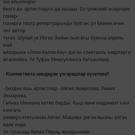
эш алымнары
безгә дә, артистларга да ошады. Островский әсәрләре
гомер-
гомергә театр репертуарында булган, ул безнең өчен
чит автор
түгел. Шулай ук Илгиз Зәйни пьесасы буенча апрель-
май
айларына «Әлли-бәлли-бәү» дигән спектакль әзерләргә
исәплибез. Ул Туфан Миңнуллинга багышлана.
- Коллективта ниндирәк үзгәрешләр күзәтелә?
- Бездән яшь артистлар - Айгөл Нәҗипова, Лиана
Әхмәрова,
Гөлназ Минкина китеп барды. Кыш көне мәдәният һәм
сәнгать
университетыннан Айгөл Абашева дигән кызны алган
идек инде.
Ул тумышы белән Пермь якларыннан.