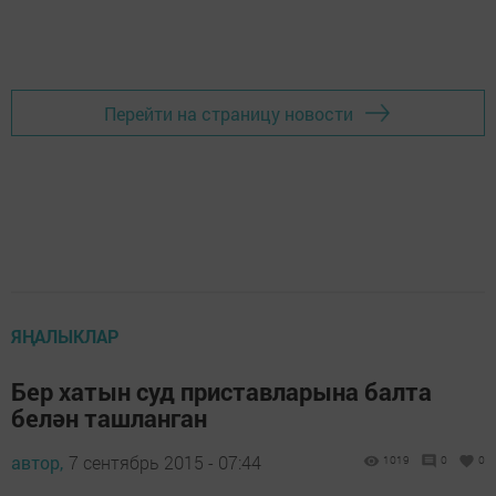
Перейти на страницу новости
ЯҢАЛЫКЛАР
Бер хатын суд приставларына балта
белән ташланган
автор,
7 сентябрь 2015 - 07:44
1019
0
0