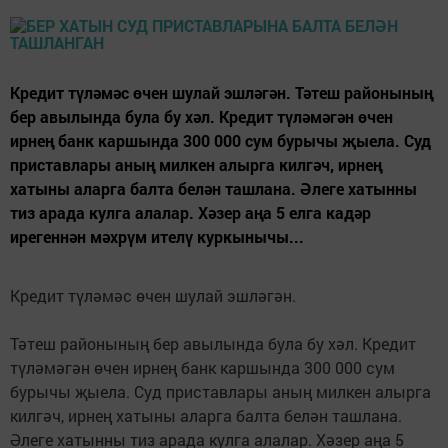
Кредит түләмәс өчен шулай эшләгән. Тәтеш районының
бер авылында була бу хәл. Кредит түләмәгән өчен
ирнең банк каршында 300 000 сум бурычы җыела. Суд
приставлары аның милкен алырга килгәч, ирнең
хатыны аларга балта белән ташлана. Әлеге хатынны
тиз арада кулга алалар. Хәзер аңа 5 елга кадәр
ирегеннән мәхрүм ителү куркынычы...
Кредит түләмәс өчен шулай эшләгән.
Тәтеш районының бер авылында була бу хәл. Кредит
түләмәгән өчен ирнең банк каршында 300 000 сум
бурычы җыела. Суд приставлары аның милкен алырга
килгәч, ирнең хатыны аларга балта белән ташлана.
Әлеге хатынны тиз арада кулга алалар. Хәзер аңа 5