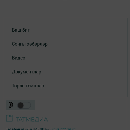
Баш бит
Соңгы хәбәрләр
Видео
Документлар
Төрле темалар
Телефон АО «ТАТМЕДИА»:
(843) 222 09 84