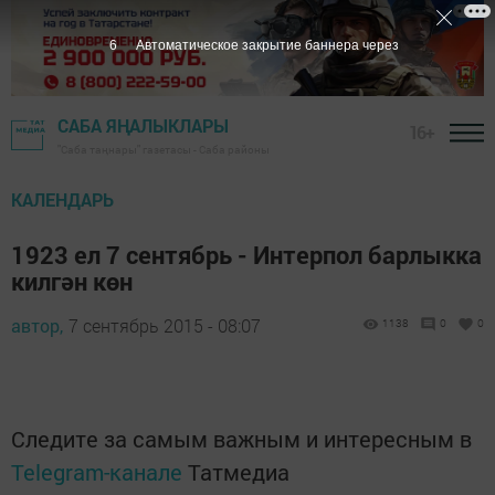
6
Автоматическое закрытие баннера через
САБА ЯҢАЛЫКЛАРЫ
16+
"Саба таңнары" газетасы - Саба районы
КАЛЕНДАРЬ
1923 ел 7 сентябрь - Интерпол барлыкка
килгән көн
автор,
7 сентябрь 2015 - 08:07
1138
0
0
Следите за самым важным и интересным в
Telegram-канале
Татмедиа