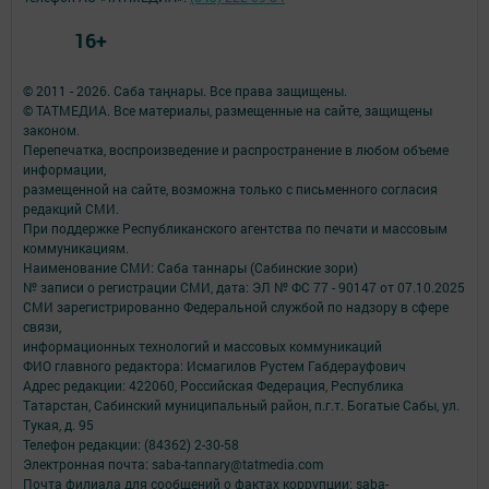
16+
© 2011 - 2026. Саба таңнары. Все права защищены.
© ТАТМЕДИА. Все материалы, размещенные на сайте, защищены
законом.
Перепечатка, воспроизведение и распространение в любом объеме
информации,
размещенной на сайте, возможна только с письменного согласия
редакций СМИ.
При поддержке Республиканского агентства по печати и массовым
коммуникациям.
Наименование СМИ: Саба таннары (Сабинские зори)
№ записи о регистрации СМИ, дата: ЭЛ № ФС 77 - 90147 от 07.10.2025
СМИ зарегистрированно Федеральной службой по надзору в сфере
связи,
информационных технологий и массовых коммуникаций
ФИО главного редактора: Исмагилов Рустем Габдерауфович
Адрес редакции: 422060, Российская Федерация, Республика
Татарстан, Сабинский муниципальный район, п.г.т. Богатые Сабы, ул.
Тукая, д. 95
Телефон редакции: (84362) 2-30-58
Электронная почта: saba-tannary@tatmedia.com
Почта филиала для сообщений о фактах коррупции: saba-