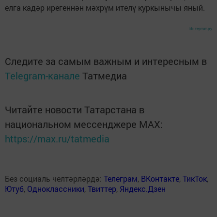
елга кадәр ирегеннән мәхрүм ителү куркынычы яный.
Интертат.ру
Следите за самым важным и интересным в
Telegram-канале
Татмедиа
Читайте новости Татарстана в
национальном мессенджере MАХ:
https://max.ru/tatmedia
Без социаль челтәрләрдә:
Телеграм
,
ВКонтакте
,
ТикТок
,
Ютуб
,
Одноклассники
,
Твиттер
,
Яндекс.Дзен