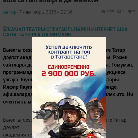
автор,
7 сентябрь 2015 - 07:36
1088
0
0
Быелгы сезонда Галиәсгар Камал исемендәге Татар
дәүләт академия театры афишалары яңарды. Рәсми
сайтлары да үзгәрде, логотиплары да башка. Гомумән,
программадан башлап, бөтен реклама продукциясе
үзгәрә. Яңалыклар турында без театр директоры
Илфир Якупов белән сөйләштек. - Илфир әфәнде,
афишаларда фирүзә һәм көрән төсләр өстенлек итә. Ни
өчен нәкъ менә шул төсләргә...
Быелгы сезонда Галиәсгар Камал исемендәге Татар
дәүләт
академия театры афишалары яңарды.