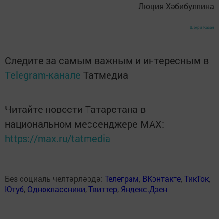
Люция Хәбибуллина
Шәһри Казан
Следите за самым важным и интересным в
Telegram-канале
Татмедиа
Читайте новости Татарстана в
национальном мессенджере MАХ:
https://max.ru/tatmedia
Без социаль челтәрләрдә:
Телеграм
,
ВКонтакте
,
ТикТок
,
Ютуб
,
Одноклассники
,
Твиттер
,
Яндекс.Дзен