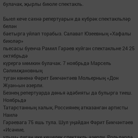
булачак, җырлы биюле спектакль.
Быел кече сәхнә репертуарын да күбрәк спектакльләр
белән
баетырга уйлап торабыз. Салават Юзеевның «Хафалы
биюләр»
пьесасы буенча Рамил Гәрәев куйган спектакльне 24 25
октябрьдә
күрергә мөмкин булачак. 7 ноябрьдә Марсель
Сәлимҗановның
туган көненә Фәрит Бикчәнтәев Мольерның «Дон
Жуан»ын әзерли.
Безнең репертуарда дөнья әдәбияты да булырга тиеш.
Ноябрьдә
Татарстанның халык, Россиянең атказанган артисты
Наилә
Гәрәевага 75 яшь тула. Шул уңайдан Фәрит Бикчәнтәев
«Исәнме,
улым» дигән ике кешелек спектакль әзерли. Рольләрдә