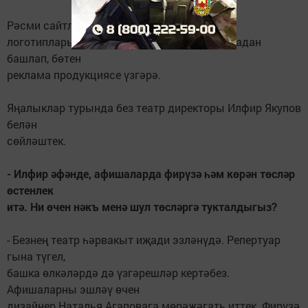
Рәсми сайтлары да үзгәрде,
логотиплары да башка. Гомумән, программадан
башлап, бөтен
реклама продукциясе үзгәрә.
Яңалыклар турында без театр директоры Илфир Якупов
белән
сөйләштек.
- Илфир әфәнде, афишаларда фирүзә һәм көрән төсләр
өстенлек
итә. Ни өчен нәкъ менә шул төсләргә тукталдыгыз?
- Безнең театр һәрвакыт иҗади эзләнүдә. Репертуар
гына түгел,
башка өлкәләрдә дә үзгәрешләр кертәбез.
Афишаларны эшләү өчен
дизайнер Наталья Агаповага мөрәҗәгать иттек. Фирүзә