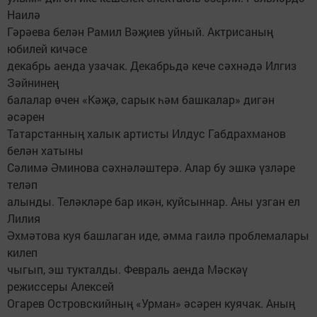
Наилә
Гәрәева белән Рамил Вәҗиев уйный. Актрисаның
юбилей кичәсе
декабрь аенда узачак. Декабрьдә кече сәхнәдә Илгиз
Зәйнинең
балалар өчен «Кәҗә, сарык һәм башкалар» дигән
әсәрен
Татарстанның халык артисты Илдус Габдрахманов
белән хатыны
Сәлимә Әминова сәхнәләштерә. Алар бу эшкә үзләре
теләп
алынды. Теләкләре бар икән, куйсыннар. Аны узган ел
Лилия
Әхмәтова куя башлаган иде, әмма гаилә проблемалары
килеп
чыгып, эш тукталды. Февраль аенда Мәскәү
режиссеры Алексей
Огарев Островскийның «Урман» әсәрен куячак. Аның