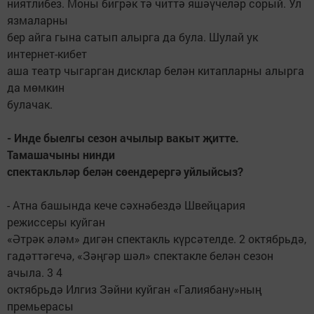
ниятлибез. Моны бигрәк тә читтә яшәүчеләр сорый. Ул
язмаларны
бер айга гына сатып алырга да була. Шулай ук
интернет-кибет
аша театр чыгарган дисклар белән китапларны алырга
да мөмкин
булачак.
- Инде быелгы сезон ачылыр вакыт җитте.
Тамашачыны нинди
спектакльләр белән сөендерергә уйлыйсыз?
- Атна башында кече сәхнәбездә Швейцария
режиссеры куйган
«Әтрәк әләм» дигән спектакль күрсәтелде. 2 октябрьдә,
гадәттәгечә, «Зәңгәр шәл» спектакле белән сезон
ачыла. 3 4
октябрьдә Илгиз Зәйни куйган «Галиябану»ның
премьерасы