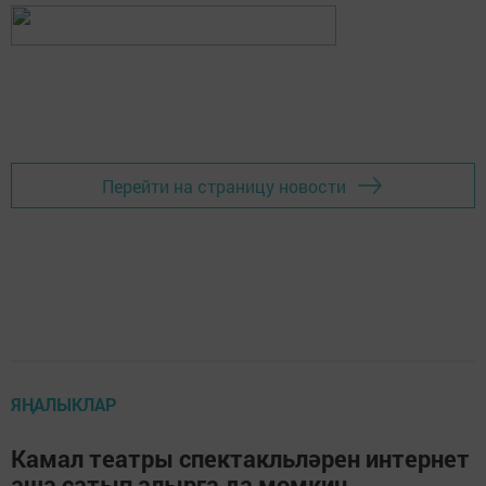
Перейти на страницу новости
ЯҢАЛЫКЛАР
Камал театры спектакльләрен интернет
аша сатып алырга да мөмкин