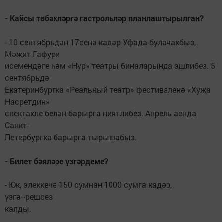
- Кайсы төбәкләргә гастрольләр планлаштырылган?
- 10 сентябрьдән 17сенә кадәр Уфада булачакбыз,
Мәҗит Гафури
исемендәге һәм «Нур» театры биналарында эшлибез. 5
сентябрьдә
Екатеринбургка «Реальный театр» фестиваленә «Хуҗа
Насретдин»
спектакле белән барырга ниятлибез. Апрель аенда
Санкт-
Петербургка барырга тырышабыз.
- Билет бәяләре үзгәрдеме?
- Юк, элеккечә 150 сумнан 1000 сумга кадәр,
үзгә¬решсез
калды.