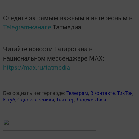
Следите за самым важным и интересным в
Telegram-канале
Татмедиа
Читайте новости Татарстана в
национальном мессенджере MАХ:
https://max.ru/tatmedia
Без социаль челтәрләрдә:
Телеграм
,
ВКонтакте
,
ТикТок
,
Ютуб
,
Одноклассники
,
Твиттер
,
Яндекс.Дзен