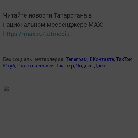
Читайте новости Татарстана в
национальном мессенджере MАХ:
https://max.ru/tatmedia
Без социаль челтәрләрдә:
Телеграм
,
ВКонтакте
,
ТикТок
,
Ютуб
,
Одноклассники
,
Твиттер
,
Яндекс.Дзен