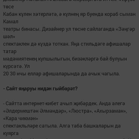
төсе
Кабан күлен хәтерләтә, ә күлнең яр буенда кораб сыман
Камал
театры бинасы. Дизайнер ул төсне сайлаганда «Зәңгәр
шәл»
спектаклен дә күздә тоткан. Яңа стильдәге афишалар
татар
мәдәниятенең купшылыгын, бизәкләргә бай булуын
күрсәтә. Ул
20 30 нчы еллар афишаларында да ачык чагыла.
- Сайт яңаруы нидән гыйбарәт?
- Сайтта интернет-кибет ачып җибәрдек. Анда әлегә
«Әлдермештән Әлмәндәр», «Люстра», «Ахырзаман»,
«Кара чикмән»
спектакльләре сатыла. Алга таба башкаларын да
куярга