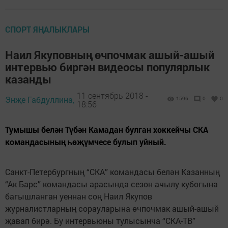
СПОРТ ЯҢАЛЫКЛАРЫ
Наил Якуповның өчпочмак ашый-ашый
интервью биргән видеосы популярлык
казанды
11 сентябрь 2018 -
Энҗе Габдуллина,
1596
0
0
18:56
Тумышы белән Түбән Камадан булган хоккейчы СКА
командасының һөҗүмчесе булып уйный.
Санкт-Петербургның “СКА” командасы белән Казанның
“Ак Барс” командасы арасында сезон ачылу кубогына
багышланган уеннан соң Наил Якупов
журналистларның сорауларына өчпочмак ашый-ашый
җавап бирә. Бу интервьюны тулысынча “СКА-ТВ”