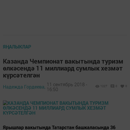
ЯҢАЛЫКЛАР
Казанда Чемпионат вакытында туризм
өлкәсендә 11 миллиард сумлык хезмәт
күрсәтелгән
11 сентябрь 2018 -
Надежда Гордеева,
1227
0
0
16:50
Ярышлар вакытында Татарстан башкаласында 36