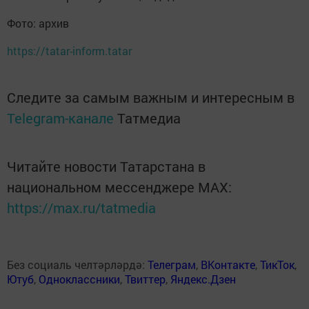
Фото: архив
https://tatar-inform.tatar
Следите за самым важным и интересным в
Telegram-канале
Татмедиа
Читайте новости Татарстана в
национальном мессенджере MАХ:
https://max.ru/tatmedia
Без социаль челтәрләрдә:
Телеграм
,
ВКонтакте
,
ТикТок
,
Ютуб
,
Одноклассники
,
Твиттер
,
Яндекс.Дзен