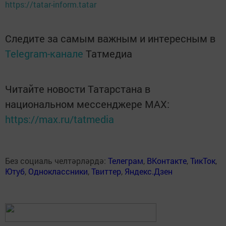
https://tatar-inform.tatar
Следите за самым важным и интересным в
Telegram-канале
Татмедиа
Читайте новости Татарстана в
национальном мессенджере MАХ:
https://max.ru/tatmedia
Без социаль челтәрләрдә:
Телеграм
,
ВКонтакте
,
ТикТок
,
Ютуб
,
Одноклассники
,
Твиттер
,
Яндекс.Дзен