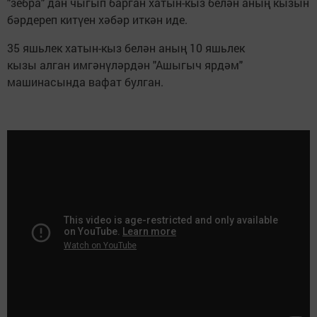
"зебра" дан чыгып барган хатын-кыз белән аның кызын
бәрдереп китүен хәбәр иткән иде.
35 яшьлек хатын-кыз белән аның 10 яшьлек
кызы алган имгәнүләрдән "Ашыгыч ярдәм"
машинасында вафат булган.