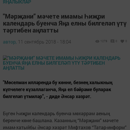
ЯҢАЛЫКЛАР
"Мәрҗани” мәчете имамы Һиҗри
календарь буенча Яңа елны билгеләп үтү
тәртибен аңлатты
автор,
11 сентябрь 2018 - 18:04
1278
0
0
"Мөселман илләрендә бу көнне, безнең халыкның
күпчелеге күзаллаганча, Яңа ел бәйрәме буларак
билгеләп үтмиләр”, - диде Әнсар хәзрәт.
Бүген Һиҗри календарь буенча мөхәррәм аеның
беренче көне башлана. Казанның “Мәрҗани” мәчете
имам-хатыйбы Әнсар хәзрәт Мифтахов “Татар-информ”