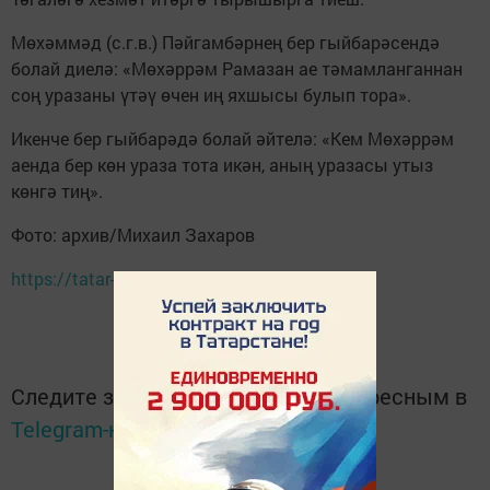
Мөхәммәд (с.г.в.) Пәйгамбәрнең бер гыйбарәсендә
болай диелә: «Мөхәррәм Рамазан ае тәмамланганнан
соң уразаны үтәү өчен иң яхшысы булып тора».
Икенче бер гыйбарәдә болай әйтелә: «Кем Мөхәррәм
аенда бер көн ураза тота икән, аның уразасы утыз
көнгә тиң».
Фото: архив/Михаил Захаров
https://tatar-inform.tatar
Следите за самым важным и интересным в
Telegram-канале
Татмедиа