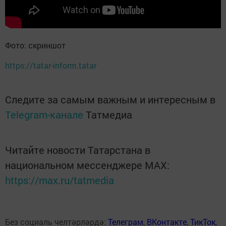
Фото: скриншот
https://tatar-inform.tatar
Следите за самым важным и интересным в
Telegram-канале
Татмедиа
Читайте новости Татарстана в
национальном мессенджере MАХ:
https://max.ru/tatmedia
Без социаль челтәрләрдә:
Телеграм
,
ВКонтакте
,
ТикТок
,