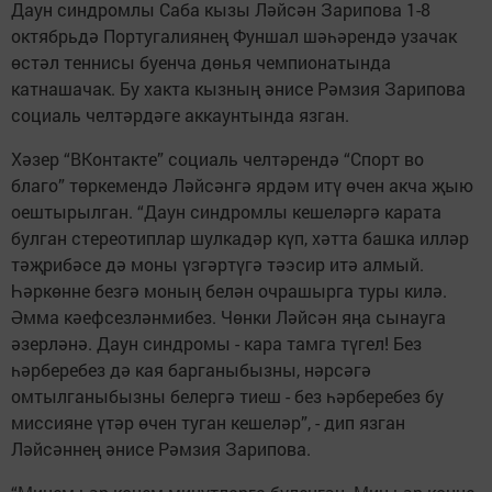
Даун синдромлы Саба кызы Ләйсән Зарипова 1-8
октябрьдә Португалиянең Фуншал шәһәрендә узачак
өстәл теннисы буенча дөнья чемпионатында
катнашачак. Бу хакта кызның әнисе Рәмзия Зарипова
социаль челтәрдәге аккаунтында язган.
Хәзер “ВКонтакте” социаль челтәрендә “Спорт во
благо” төркемендә Ләйсәнгә ярдәм итү өчен акча җыю
оештырылган. “Даун синдромлы кешеләргә карата
булган стереотиплар шулкадәр күп, хәтта башка илләр
тәҗрибәсе дә моны үзгәртүгә тәэсир итә алмый.
Һәркөнне безгә моның белән очрашырга туры килә.
Әмма кәефсезләнмибез. Чөнки Ләйсән яңа сынауга
әзерләнә. Даун синдромы - кара тамга түгел! Без
һәрберебез дә кая барганыбызны, нәрсәгә
омтылганыбызны белергә тиеш - без һәрберебез бу
миссияне үтәр өчен туган кешеләр”, - дип язган
Ләйсәннең әнисе Рәмзия Зарипова.