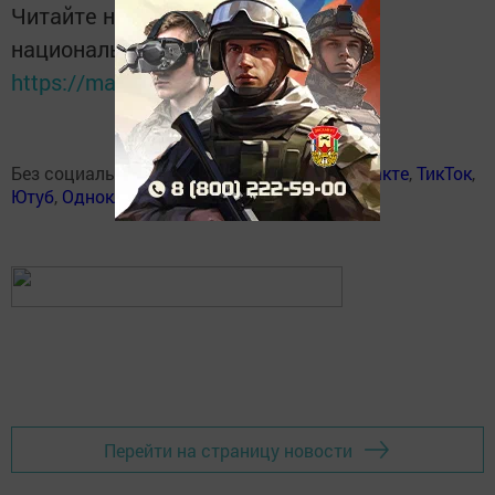
Читайте новости Татарстана в
национальном мессенджере MАХ:
https://max.ru/tatmedia
Без социаль челтәрләрдә:
Телеграм
,
ВКонтакте
,
ТикТок
,
Ютуб
,
Одноклассники
,
Твиттер
,
Яндекс.Дзен
Перейти на страницу новости