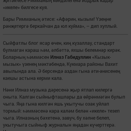
җитәкчесе Римманың көндәлегенә йодрык кадәр
«икеле» билгесе куя.
Бары Римманың әтисе: «Афәрин, кызым! Үзеңне
рәнҗетергә беркайчан да юл куйма», – дип хуплый.
Сыйфатлы блог ясар өчен, киң күзаллау, стандарт
булмаган караш һәм, әлбәттә, яхшы белемнәр кирәк.
Боларның һәммәсен
Илназ Габидуллин
«Кызык-
мызык» үзенең мәктәбендә, Кукмара районы Вахит
авылында ала. Ә берсендә аздан гына әти-әнисенең
каешы астына керми кала.
Нәни Илназ музыка дәресенә җыр ятлап килергә
оныта. Калган сыйныфташлары да өйрәнмәгән булып
чыга. Яңа гына килгән яшь укытучы озак уйлап
тормый: һәммәсенә кара каләм белән «икеле» тезеп
чыга. Илназның бәхетенә, завуч, бу хәлне белеп,
укытучыга сыйныф журналын яңадан күчерттерә.