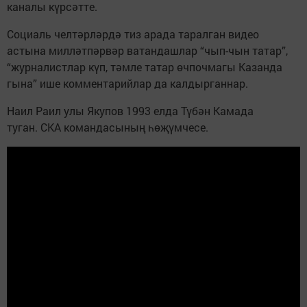
каналы күрсәтте.
Социаль челтәрләрдә тиз арада таралган видео
астына милләтпәрвәр ватандашлар “чып-чын татар”,
“журналистлар күп, тәмле татар өчпочмагы Казанда
гына” ише комментарийлар да калдырганнар.
Наил Раил улы Якупов 1993 елда Түбән Камада
туган. СКА командасының һөҗүмчесе.