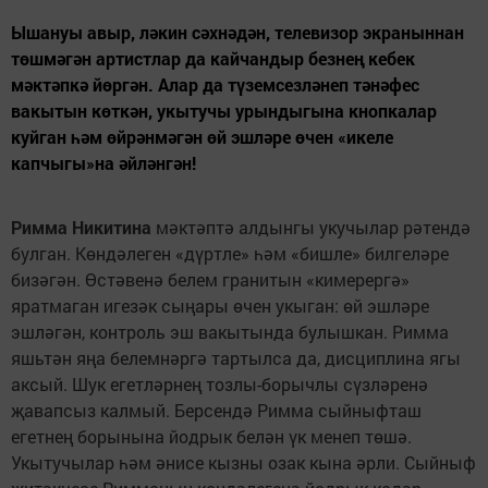
Ышануы авыр, ләкин сәхнәдән, телевизор экраныннан
төшмәгән артистлар да кайчандыр безнең кебек
мәктәпкә йөргән. Алар да түземсезләнеп тәнәфес
вакытын көткән, укытучы урындыгына кнопкалар
куйган һәм өйрәнмәгән өй эшләре өчен «икеле
капчыгы»на әйләнгән!
Римма Никитина
мәктәптә алдынгы укучылар рәтендә
булган. Көндәлеген «дүртле» һәм «бишле» билгеләре
бизәгән. Өстәвенә белем гранитын «кимерергә»
яратмаган игезәк сыңары өчен укыган: өй эшләре
эшләгән, контроль эш вакытында булышкан. Римма
яшьтән яңа белемнәргә тартылса да, дисциплина ягы
аксый. Шук егетләрнең тозлы-борычлы сүзләренә
җавапсыз калмый. Берсендә Римма сыйныфташ
егетнең борынына йодрык белән үк менеп төшә.
Укытучылар һәм әнисе кызны озак кына әрли. Сыйныф