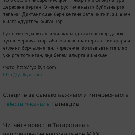
дәресенә йөргән. Ә менә рус теле кызга буйсынырга
теләми. Диктант саен бер-ике генә хата чыгып, эш өчен
кызга «дүртле» куйганнар.
Гүзәлемнең мәктәп копилкасында «икеле»ләр дә юк
түгел. Берничә мәртәбә койрык эләктергән. Тик җырчы
әллә ни борчылмаган. Киресенчә, йотлыгып китаплар
укырга тотынган, яңа белем алырга ашыккан!
Фото: http://yalkyn.com
http://yalkyn.com
Следите за самым важным и интересным в
Telegram-канале
Татмедиа
Читайте новости Татарстана в
национальном мессенджере MАХ: