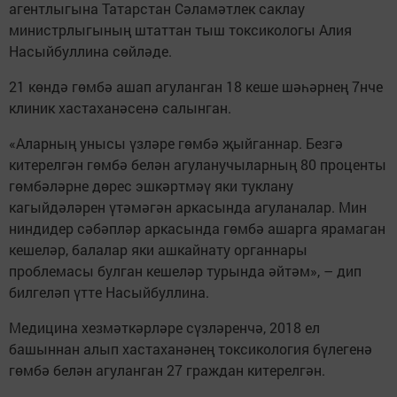
агентлыгына Татарстан Сәламәтлек саклау
министрлыгының штаттан тыш токсикологы Алия
Насыйбуллина сөйләде.
21 көндә гөмбә ашап агуланган 18 кеше шәһәрнең 7нче
клиник хастаханәсенә салынган.
«Аларның унысы үзләре гөмбә җыйганнар. Безгә
китерелгән гөмбә белән агуланучыларның 80 проценты
гөмбәләрне дөрес эшкәртмәү яки туклану
кагыйдәләрен үтәмәгән аркасында агуланалар. Мин
ниндидер сәбәпләр аркасында гөмбә ашарга ярамаган
кешеләр, балалар яки ашкайнату органнары
проблемасы булган кешеләр турында әйтәм», – дип
билгеләп үтте Насыйбуллина.
Медицина хезмәткәрләре сүзләренчә, 2018 ел
башыннан алып хастаханәнең токсикология бүлегенә
гөмбә белән агуланган 27 граждан китерелгән.