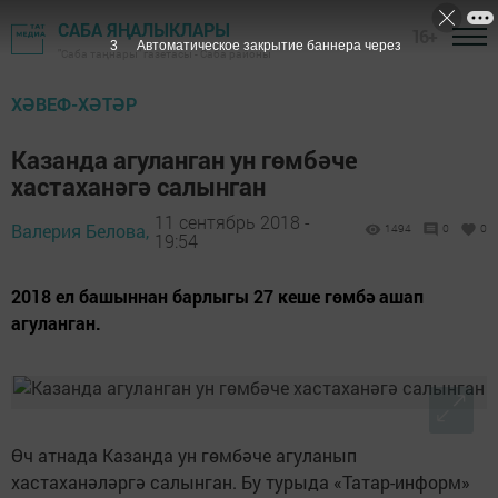
САБА ЯҢАЛЫКЛАРЫ
16+
2
Автоматическое закрытие баннера через
"Саба таңнары" газетасы - Саба районы
ХӘВЕФ-ХӘТӘР
Казанда агуланган ун гөмбәче
хастаханәгә салынган
11 сентябрь 2018 -
Валерия Белова,
1494
0
0
19:54
2018 ел башыннан барлыгы 27 кеше гөмбә ашап
агуланган.
Өч атнада Казанда ун гөмбәче агуланып
хастаханәләргә салынган. Бу турыда «Татар-информ»