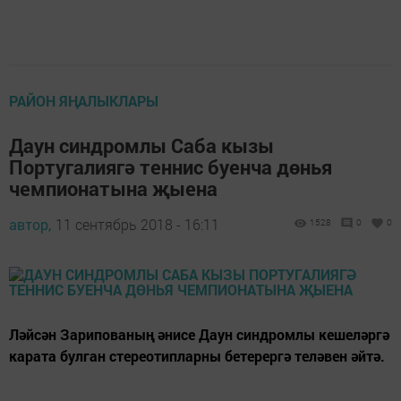
РАЙОН ЯҢАЛЫКЛАРЫ
Даун синдромлы Саба кызы
Португалиягә теннис буенча дөнья
чемпионатына җыена
автор,
11 сентябрь 2018 - 16:11
1528
0
0
Ләйсән Зарипованың әнисе Даун синдромлы кешеләргә
карата булган стереотипларны бетерергә теләвен әйтә.