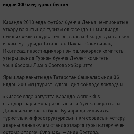
илдән 300 мең турист булган.
Казанда 2018 елда футбол буенча Дөнья чемпионатын
үткәрү вакытында туризм өлкәсендә 11 миллиард
сумлык хезмәт күрсәтелгән, салым 3 млрд сум тәшкил
иткән. Бу турыда Татарстан Дәүләт Советының
Икътисад, инвестицияләр һәм эшмәкәрлек комитеты
утырышында Туризм буенча Дәүләт комитеты
урынбасары Лиана Сәетова хәбәр итте.
Ярышлар вакытында Татарстан башкаласында 36
илдән 300 мең турист булган, дип сөйләде докладчы.
«Киләсе елда августта Казанда WorldSkills
стандартлары Һөнәри осталыгы буенча чираттагы
Дөнья чемпионаты була. Бу чара да киләчәккә
туристлык инфраструктурасын һәм сервисын үстерү,
аларны дөньякүләм стандартларга туры китерү өчен
өстәмә этәргеч булачак», – диде Сәетова.