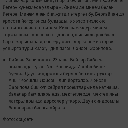
“Минем һәр көнем минутларга бүленгән. Мин һәр көнне
йөгерү күнекмәсе уздырам. Әнием дә минем белән
йөгерә. Минем өчен бик җитди этәргеч бу. Беркайчан да
кросста йөгергәнем булмады, ә хәзер тизлекне
арттырганнан арттырам. Килешәсездер, минем
тормышым көннән көн җанлана, кызыклырак була
бара. Барысына да өлгерү өчен, һәр көнне иртәрәк
уянырга туры килә”, - дип язган Ләйсән Зарипова.
Ләйсән Зариповага 23 яшь. Байлар Сабасы
авылында туган. Ул - Россиядә Zumba биюе
буенча Даун синдромлы бердәнбер инструктор.
Аны “Кояшлы Ләйсән” дип йөртәләр. Ләйсән
Зарипова бик күп хәйрия проектларында катнаша,
балалар бакчаларында, мәктәпләрдә, мәктәп яны
лагерьларында дәресләр үткәрә, Даун синдромлы
балаларны биергә өйрәтә.
Фото: соцсети