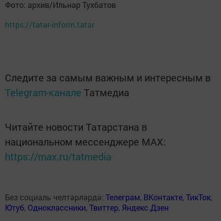
Фото: архив/Ильнар Тухбатов
https://tatar-inform.tatar
Следите за самым важным и интересным в
Telegram-канале
Татмедиа
Читайте новости Татарстана в
национальном мессенджере MАХ:
https://max.ru/tatmedia
Без социаль челтәрләрдә:
Телеграм
,
ВКонтакте
,
ТикТок
,
Ютуб
,
Одноклассники
,
Твиттер
,
Яндекс.Дзен