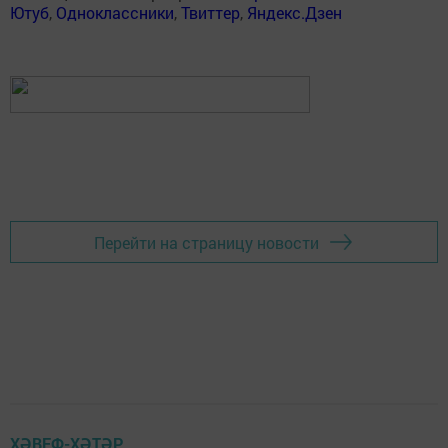
Ютуб
,
Одноклассники
,
Твиттер
,
Яндекс.Дзен
Перейти на страницу новости
ХӘВЕФ-ХӘТӘР