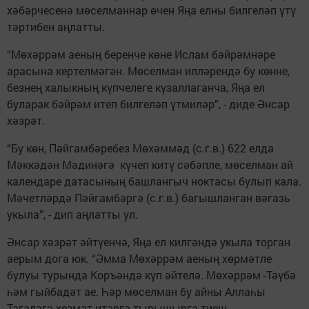
хәбәрчесенә мөселманнар өчен Яңа елны билгеләп үтү
тәртибен аңлатты.
“Мөхәррәм аеның беренче көне Ислам бәйрәмнәре
арасына кертелмәгән. Мөселман илләрендә бу көнне,
безнең халыкның күпчелеге күзаллаганча, Яңа ел
буларак бәйрәм итеп билгеләп үтмиләр”, - диде Әнсар
хәзрәт.
“Бу көн, Пәйгамбәребез Мөхәммәд (с.г.в.) 622 елда
Мәккәдән Мәдинәгә күчеп китү сәбәпле, мөселман ай
календаре датасының башлангыч ноктасы булып кала.
Мәчетләрдә Пәйгамбәргә (с.г.в.) багышланган вәгазь
укыла”, - дип аңлатты ул.
Әнсар хәзрәт әйтүенчә, Яңа ел килгәндә укыла торган
аерым дога юк. “Әмма Мөхәррәм аеның хөрмәтле
булуы турында Коръәндә күп әйтелә. Мөхәррәм -Тәүбә
һәм гыйбадәт ае. Һәр мөселман бу айны Аллаһы
Тәгаләгә хезмәт итәргә тырышырга тиеш.