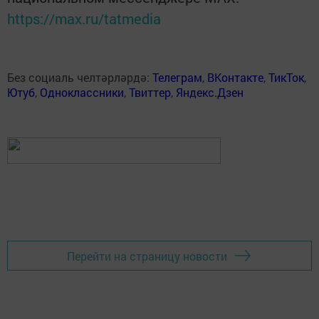
https://max.ru/tatmedia
Без социаль челтәрләрдә:
Телеграм
,
ВКонтакте
,
ТикТок
,
Ютуб
,
Одноклассники
,
Твиттер
,
Яндекс.Дзен
Перейти на страницу новости