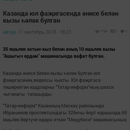
Казанда юл фаҗигасенда әнисе белән
кызы һәлак булган
автор,
11 сентябрь 2018 - 18:23
1704
0
0
35 яшьлек хатын-кыз белән аның 10 яшьлек кызы
"Ашыгыч ярдәм" машинасында вафат булган.
Казанда әнисе белән кызы һәлак булган юл
фаҗигасенең видеосы чыкты. Юл фаҗигасе
төшерелгән кадрларны "Татар-информ"ның шәхси
чыганагы тапшырды.
"Татар-информ" Казанның Мәскәү районында
Ибраһимов проспектындагы 326нчы йорт каршында 69
яшьлек йөртүче идарә иткән "Мицубиси" машинасының