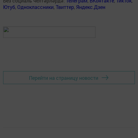
Без социаль челтәрләрдә:
Телеграм
,
ВКонтакте
,
ТикТок
,
Ютуб
,
Одноклассники
,
Твиттер
,
Яндекс.Дзен
Перейти на страницу новости