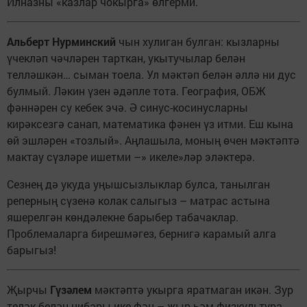
Илназны «казлар чокырга» өлгерми.
Альберт Нурминский
чын хулиган булган: кызларны
үчекләп чәчләрен тарткан, укытучылар белән
телләшкән… сыман тоела. Ул мәктәп белән әллә ни дус
булмый. Ләкин үзен әдәпле тота. География, ОБЖ
фәннәрен су кебек эчә. Ә синус-косинусларны
кирәксезгә санап, математика фәнен үз итми. Еш кына
өй эшләрен «тозлый». Аңлашыла, моның өчен мәктәптә
мактау сүзләре ишетми –» икеле»ләр эләктерә.
Сезнең дә укуда уңышсызлыклар булса, танылган
реперның сүзенә колак салыгыз – матрас астына
яшерелгән көндәлекне барыбер табачаклар.
Проблемаларга бирешмәгез, бернигә карамый алга
барыгыз!
Җырчы
Гүзәлем
мәктәптә укырга яратмаган икән. Зур
теләк белән нибары ике фән – җыр һәм физкультура