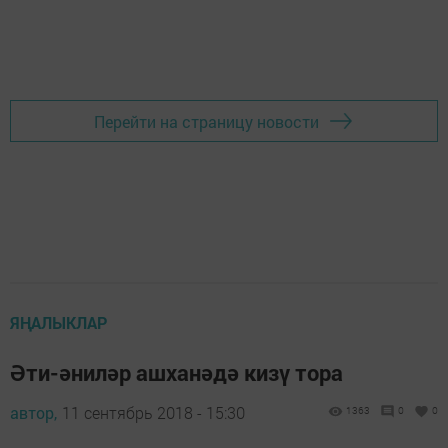
Перейти на страницу новости
ЯҢАЛЫКЛАР
Әти-әниләр ашханәдә кизү тора
автор,
11 сентябрь 2018 - 15:30
1363
0
0