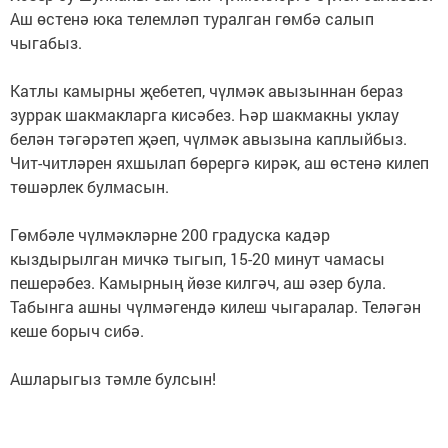
Аш өстенә юка телемләп туралган гөмбә салып
чыгабыз.
Катлы камырны җебетеп, чүлмәк авызыннан бераз
зуррак шакмакларга кисәбез. Һәр шакмакны уклау
белән тәгәрәтеп җәеп, чүлмәк авызына каплыйбыз.
Чит-читләрен яхшылап бөрергә кирәк, аш өстенә килеп
төшәрлек булмасын.
Гөмбәле чүлмәкләрне 200 градуска кадәр
кыздырылган мичкә тыгып, 15-20 минут чамасы
пешерәбез. Камырның йөзе килгәч, аш әзер була.
Табынга ашны чүлмәгендә килеш чыгаралар. Теләгән
кеше борыч сибә.
Ашларыгыз тәмле булсын!