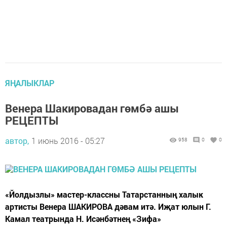
ЯҢАЛЫКЛАР
Венера Шакировадан гөмбә ашы
РЕЦЕПТЫ
автор,
1 июнь 2016 - 05:27
958
0
0
«Йолдызлы» мастер-классны Татарстанның халык
артисты Венера ШАКИРОВА дәвам итә. Иҗат юлын Г.
Камал театрында Н. Исәнбәтнең «Зифа»