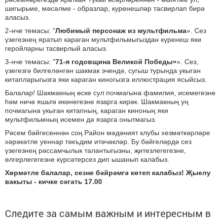
шигырьме, мәсәлме - образлар, куренешләр тасвирлап бирә
аласыз.
2-нче темасы: "
Любимый персона
ж из мультфильма
». Сез
үзегезнең яратып караган мультфильмыгыздан күренеш яки
геройларны тасвирлый аласыз.
3-нче темасы: "
71-я годовщина Великой Победы»
». Сез,
үзегезгә билгеләнгән шакмак эчендә, сугыш турында укыган
китапларыгызга яки караган киногызга иллюстрация ясыйсыз.
Балалар! Шакмакның өске сул почмагына фамилия, исемегезне
һәм ничә яшьтә икәнегезне язарга кирәк. Шакмакның уң
почмагына укыган китапның, караган киноның яки
мультфильмның исемен дә язарга онытмагыз.
Рәсем бәйгесеннән соң Район мәдәният клубы хезмәткәрләре
хәрәкәтле уеннар тәкъдим итәчәкләр. Бу бәйгеләрдә сез
үзегезнең рәссамчылык талантыгызны, җитезлегегезне,
өлгерлегегезне күрсәтерсез дип ышанып калабыз.
Хөрмәтле балалар, сезне бәйрәмгә көтеп калабыз! Җыелу
вакыты - кичке сәгать 17.00
Следите за самым важным и интересным в