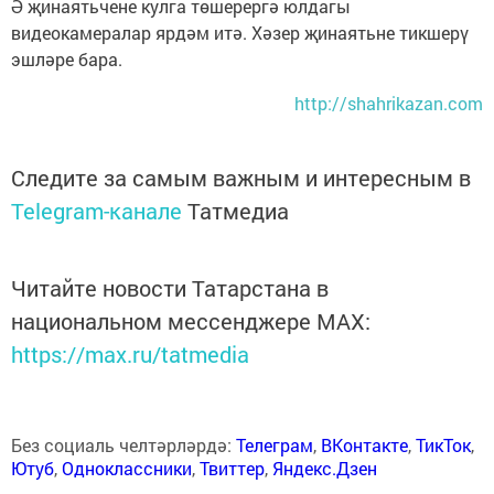
Ә җинаятьчене кулга төшерергә юлдагы
видеокамералар ярдәм итә. Хәзер җинаятьне тикшерү
эшләре бара.
http://shahrikazan.com
Следите за самым важным и интересным в
Telegram-канале
Татмедиа
Читайте новости Татарстана в
национальном мессенджере MАХ:
https://max.ru/tatmedia
Без социаль челтәрләрдә:
Телеграм
,
ВКонтакте
,
ТикТок
,
Ютуб
,
Одноклассники
,
Твиттер
,
Яндекс.Дзен