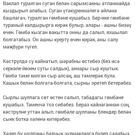
Ваклап туралган суган белән сарымсакны атланмайда
кыздырып алабыз. Суган үтәкүренмәлегә әйләнә
башлагач, туралган гөмбәне кушабыз. Бер-ике гөмбәне
турамый калдырырга кирәк булыр, алары - ашны бизәү
өчен. Гөмбә кызган вакытта онны да салып, яхшылап
болгатабыз. Он ашны куерту өчен кирәк, аны салу
мәҗбүри түгел.
Кәстрүлдә су кайнатып, шәрабны өстибез (без исә
серкәле йөзем суты салдык), аннары сыр куштык.
Гөмбә тәме килгән сыр алсаң, аш тәмлерәк була.
Кашык белән болгата-болгата, сырны эретеп бетерәбез.
Сырлы шулпага сөт өстен салып, табадагы гөмбәне
кушабыз. Тәменчә тоз сибәбез. Бераз кайнаганнан соң,
кәстрүлне уттан алып, гөмбәле шулпаны блендер белән
сыек ботка хәленә китерәбез.
Хәзер бу шулпаны балчык чүлмәкләргә бүлеп салабыз.