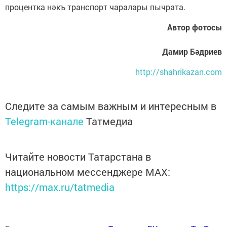
процентка нәкъ транспорт чаралары пычрата.
Автор фотосы
Дамир Бәдриев
http://shahrikazan.com
Следите за самым важным и интересным в
Telegram-канале
Татмедиа
Читайте новости Татарстана в
национальном мессенджере MАХ:
https://max.ru/tatmedia