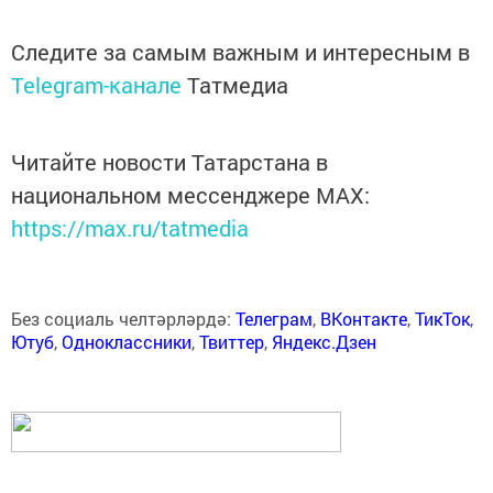
Следите за самым важным и интересным в
Telegram-канале
Татмедиа
Читайте новости Татарстана в
национальном мессенджере MАХ:
https://max.ru/tatmedia
Без социаль челтәрләрдә:
Телеграм
,
ВКонтакте
,
ТикТок
,
Ютуб
,
Одноклассники
,
Твиттер
,
Яндекс.Дзен