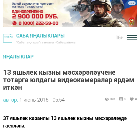
САБА ЯҢАЛЫКЛАРЫ
16+
"Саба таңнары" газетасы - Саба районы
ЯҢАЛЫКЛАР
13 яшьлек кызны мәсхәрәләүчене
тотарга юлдагы видеокамералар ярдәм
иткән
автор,
1 июнь 2016 - 05:54
901
0
0
37 яшьлек казанлы 13 яшьлек кызны мәсхәрәләүдә
гаепләнә.