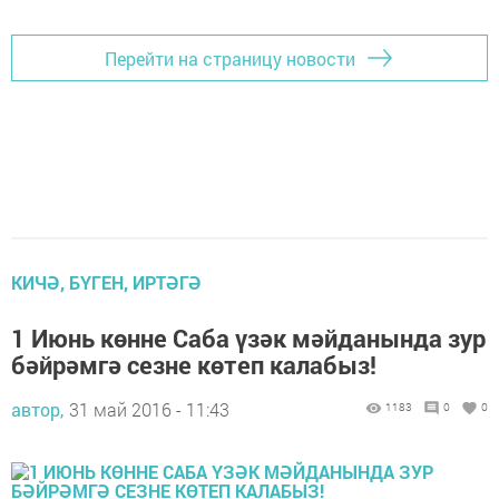
Перейти на страницу новости
КИЧӘ, БҮГЕН, ИРТӘГӘ
1 Июнь көнне Саба үзәк мәйданында зур
бәйрәмгә сезне көтеп калабыз!
автор,
31 май 2016 - 11:43
1183
0
0