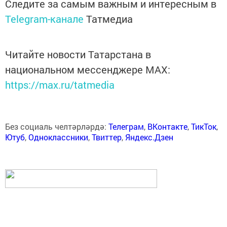
Следите за самым важным и интересным в
Telegram-канале
Татмедиа
Читайте новости Татарстана в
национальном мессенджере MАХ:
https://max.ru/tatmedia
Без социаль челтәрләрдә:
Телеграм
,
ВКонтакте
,
ТикТок
,
Ютуб
,
Одноклассники
,
Твиттер
,
Яндекс.Дзен