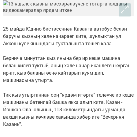
25 майда Юдино бистәсеннән Казанга автобус белән
баручы кызның хәле начараеп китә, шунлыктан ул
Аккош күле янындагы тукталышта төшеп кала.
Берничә минуттан кыз янына бер ир кеше машина
белән килеп туктый, аның хәле начар икәнлеген күргән
ир-ат, кыз баланы өенә кайтарып куям дип,
машинасына утырта.
Тик кыз утырганнан соң "ярдәм итәргә" теләүче ир кеше
машинаны бөтенләй башка якка алып китә. Казан -
Йошкар-Ола юлының 118 километрындагы урманда
вәхши кызны көчләве хакында хәбәр итә "Вечерняя
Казань".