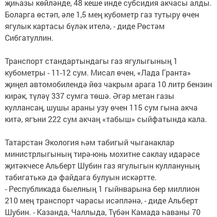
җиһазы көйләнде, 48 кеше инде субсидия акчасы алды.
Боларга өстәп, әле 1,5 мең кубометр газ тутыру өчен
ягулык картасы бүләк ителә, - диде Рөстәм
Сибгатуллин.
Транспорт стандартындагы газ ягулыгының 1
кубометры - 11-12 сум. Мисал өчен, «Лада Гранта»
җиңел автомобилендә йөз чакрым арага 10 литр бензин
кирәк, түләү 337 сумга төшә. Әгәр метан газы
куллансаң, шушы араны узу өчен 115 сум гына акча
китә, ягъни 222 сум акчаң «табыш» сыйфатында кала.
Татарстан Экология һәм табигый чыганаклар
министрлыгының тирә-юнь мохитне саклау идарәсе
җитәкчесе Альберт Шубин газ ягулыгын куллануның
табигатькә дә файдага булуын искәртте.
- Республикада быелның 1 гыйнварына бер миллион
210 мең транспорт чарасы исәпләнә, - диде Альберт
Шубин. - Казанда, Чаллыда, Түбән Камада һаваны 70