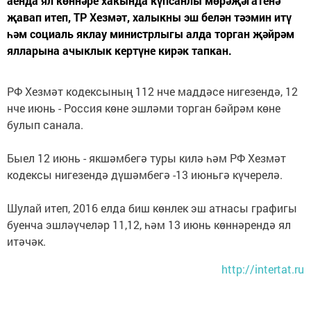
аенда ял көннәре хакында күпсанлы мөрәҗәгатенә
җавап итеп, ТР Хезмәт, халыкны эш белән тәэмин итү
һәм социаль яклау министрлыгы алда торган җәйрәм
ялларына ачыклык кертүне кирәк тапкан.
РФ Хезмәт кодексының 112 нче маддәсе нигезендә, 12
нче июнь - Россия көне эшләми торган бәйрәм көне
булып санала.
Быел 12 июнь - якшәмбегә туры килә һәм РФ Хезмәт
кодексы нигезендә дүшәмбегә -13 июньгә күчерелә.
Шулай итеп, 2016 елда биш көнлек эш атнасы графигы
буенча эшләүчеләр 11,12, һәм 13 июнь көннәрендә ял
итәчәк.
http://intertat.ru