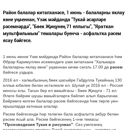
Район балалар китапханәсе, 1 июнь - балаларны яклау
көне уңаеннан, Үзәк мәйданда "Тукай әсәрләре
рәсемнәрдә", "Бөек Җиңүнең 71 еллыгы", "Яраткан
мультфильмым" темалары буенча - асфальтка рәсем
ясау бәйгесе.
1 июнь көнне Үзәк мәйданда Район балалар китапханәсе һәм
Әбрар Каримуллин исемендәге үзәк китапханә "Халыкара
балаларны яклау көне" уңаеннан кичке сәгать 17.00 да
рәсем
бәйгесе уздыра.
2016 ел - халкыбызның бөек шагыйре Габдулла Тукайның 130
еллык юбилее белән истәлекле ел. Шулай ук 2016 ел - Россия
киносы елы. Тагын бер ел вакыйгасы - Бөек Җиңүгә - 71 ел.
Әлеге бәйрәм шушы вакыйгаларга бәйләп алып барылачак.
Бәйрәмгә килгән балалар рәсем бәйгесендә һәм төрле уен-
ярышларда катнаша алалар.
Рәсем бәйгесендә һәр теләгән бала асфальтта акбур белән
рәсем ясый ала. Рәсем бәйгесенең 1-нче темасы:
"Произведения Тукая в рисунках"
. Сез узегезнең
рәсемнәрегездә яраткан Тукай әсәрләреннән - әкиятме ул,