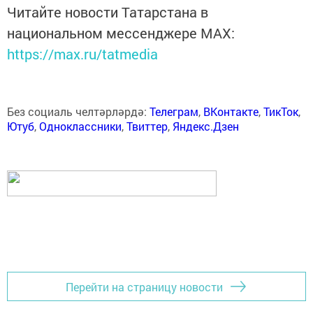
Читайте новости Татарстана в
национальном мессенджере MАХ:
https://max.ru/tatmedia
Без социаль челтәрләрдә:
Телеграм
,
ВКонтакте
,
ТикТок
,
Ютуб
,
Одноклассники
,
Твиттер
,
Яндекс.Дзен
Перейти на страницу новости