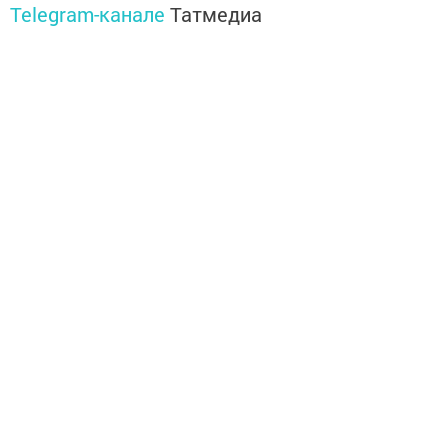
Telegram-канале
Татмедиа
Читайте новости Татарстана в
национальном мессенджере MАХ:
https://max.ru/tatmedia
Без социаль челтәрләрдә:
Телеграм
,
ВКонтакте
,
ТикТок
,
Ютуб
,
Одноклассники
,
Твиттер
,
Яндекс.Дзен