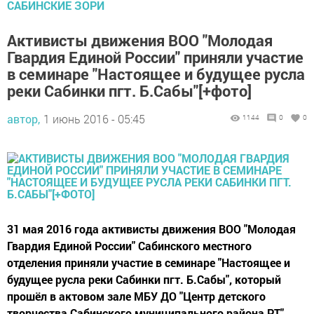
САБИНСКИЕ ЗОРИ
Активисты движения ВОО "Молодая
Гвардия Единой России" приняли участие
в семинаре "Настоящее и будущее русла
реки Сабинки пгт. Б.Сабы"[+фото]
автор,
1 июнь 2016 - 05:45
1144
0
0
31 мая 2016 года активисты движения ВОО "Молодая
Гвардия Единой России" Сабинского местного
отделения приняли участие в семинаре "Настоящее и
будущее русла реки Сабинки пгт. Б.Сабы", который
прошёл в актовом зале МБУ ДО "Центр детского
творчества Сабинского муниципального района РТ".