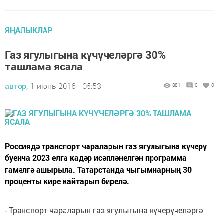
ЯҢАЛЫКЛАР
Газ ягулыгына күчүчеләргә 30%
ташлама ясала
автор,
1 июнь 2016 - 05:53
881
0
0
Россиядә транспорт чараларын газ ягулыгына күчерү
буенча 2023 елга кадәр исәпләнелгән программа
гамәлгә ашырыла. Татарстанда чыгымнарның 30
проценты кире кайтарып бирелә.
- Транспорт чараларын газ ягулыгына күчерүчеләргә