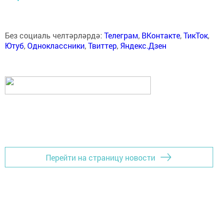
Без социаль челтәрләрдә:
Телеграм
,
ВКонтакте
,
ТикТок
,
Ютуб
,
Одноклассники
,
Твиттер
,
Яндекс.Дзен
Перейти на страницу новости