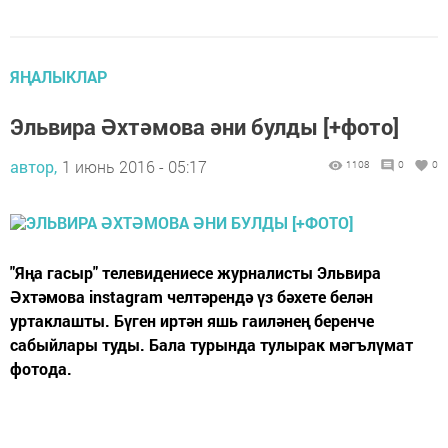
ЯҢАЛЫКЛАР
Эльвира Әхтәмова әни булды [+фото]
автор,
1 июнь 2016 - 05:17
1108
0
0
"Яңа гасыр" телевидениесе журналисты Эльвира
Әхтәмова instagram челтәрендә үз бәхете белән
уртаклашты. Бүген иртән яшь гаиләнең беренче
сабыйлары туды. Бала турында тулырак мәгълүмат
фотода.