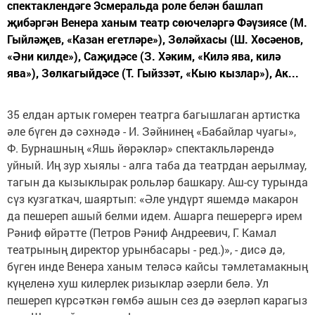
спектаклендәге Эсмеральда роле белән башлап
җибәргән Венера ханым театр сөючеләргә Фәүзиясе (М.
Гыйләҗев, «Казан егетләре»), Зөләйхасы (Ш. Хөсәенов,
«Әни килде»), Саҗидәсе (З. Хәким, «Килә ява, килә
ява»), Зөлкагыйдәсе (Т. Гыйззәт, «Кыю кызлар»), Ак...
35 елдан артык гомерен театрга багышлаган артистка
әле бүген дә сәхнәдә - И. Зәйнинең «Бабайлар чуагы»,
Ф. Бурнашның «Яшь йөрәкләр» спектакльләрендә
уйный. Иң зур хыялы - алга таба да театрдан аерылмау,
тагын да кызыклырак рольләр башкару. Аш-су турында
сүз кузгаткач, шаяртып: «Әле ундүрт яшемдә макарон
да пешереп ашый белми идем. Ашарга пешерергә ирем
Рәниф өйрәтте (Петров Рәниф Андреевич, Г. Камал
театрының директор урынбасары - ред.)», - дисә дә,
бүген инде Венера ханым теләсә кайсы тәмлетамакның
күңеленә хуш килерлек ризыклар әзерли белә. Ул
пешереп күрсәткән гөмбә ашын сез дә әзерләп карагыз