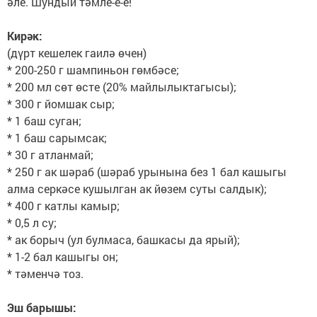
әле. Шундый тәмле-е-е!
Кирәк:
(дүрт кешелек гаилә өчен)
* 200-250 г шампиньон гөмбәсе;
* 200 мл сөт өсте (20% майлылыктагысы);
* 300 г йомшак сыр;
* 1 баш суган;
* 1 баш сарымсак;
* 30 г атланмай;
* 250 г ак шәраб (шәраб урынына без 1 бал кашыгы
алма серкәсе кушылган ак йөзем суты салдык);
* 400 г катлы камыр;
* 0,5 л су;
* ак борыч (ул булмаса, башкасы да ярый);
* 1-2 бал кашыгы он;
* тәменчә тоз.
Эш барышы: