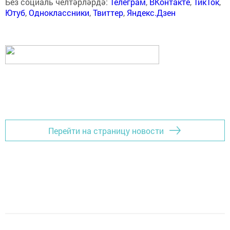
Без социаль челтәрләрдә:
Телеграм
,
ВКонтакте
,
ТикТок
,
Ютуб
,
Одноклассники
,
Твиттер
,
Яндекс.Дзен
Перейти на страницу новости