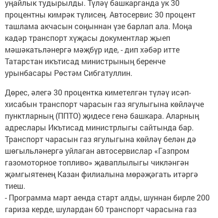
уңайлык тудырылды. Түләү башкарганда ук 30
процентны кимрәк түлисең. Автосервис 30 процент
ташлама акчасын соңыннан үзе барлап ала. Моңа
кадәр транспорт хүҗасы документлар җыеп
мәшәкатьләнергә мәҗбүр иде, - дип хәбәр итте
Татарстан икътисад министрының беренче
урынбасары Рөстәм Сибгатуллин.
Дөрес, әлегә 30 процентка киметелгән түләү исәп-
хисабын транспорт чарасын газ ягулыгына көйләүче
пунктларның (ППТО) җидесе генә башкара. Аларның
адреслары Икътисад министрлыгы сайтында бар.
Транспорт чарасын газ ягулыгына көйләү белән дә
шөгыльләнергә уйлаган автосервислар «Газпром
газомоторное топливо» җаваплылыгы чикләнгән
җәмгыятенең Казан филиалына мөрәҗәгать итәргә
тиеш.
- Программа март аенда старт алды, шуннан бирле 200
гариза керде, шулардан 60 транспорт чарасына газ