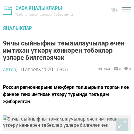
САБА ЯҢАЛЫКЛАРЫ
16+
"Саба таңнары" газетасы - Саба районы
ЯҢАЛЫКЛАР
9нчы сыйныфны тәмамлаучылар өчен
имтихан үткәрү көннәрен төбәкләр
үзләре билгеләячәк
автор,
10 апрель 2020 - 08:51
1036
0
0
Россия регионнарына мәҗбүри тапшырыла торган ике
фәннән генә имтихан үткәрү турында тәкъдим
җибәрелгән.