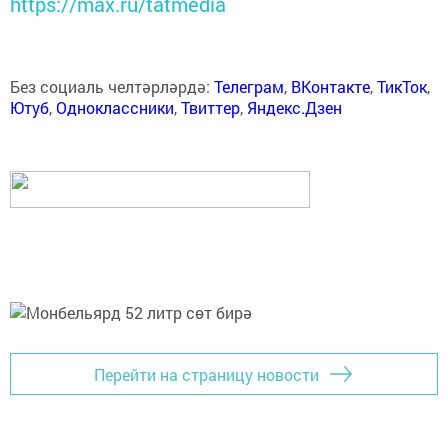
https://max.ru/tatmedia
Без социаль челтәрләрдә:
Телеграм
,
ВКонтакте
,
ТикТок
,
Ютуб
,
Одноклассники
,
Твиттер
,
Яндекс.Дзен
Перейти на страницу новости