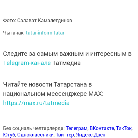
Фото: Салават Камалетдинов
Чыганак:
tatar-inform.tatar
Следите за самым важным и интересным в
Telegram-канале
Татмедиа
Читайте новости Татарстана в
национальном мессенджере MАХ:
https://max.ru/tatmedia
Без социаль челтәрләрдә:
Телеграм
,
ВКонтакте
,
ТикТок
,
Ютуб
,
Одноклассники
,
Твиттер
,
Яндекс.Дзен