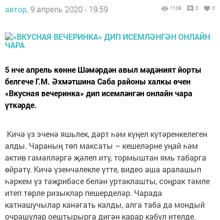
автор,
9 апрель 2020 - 19:59
1108
0
0
5 нче апрель көнне Шәмәрдән авыл мәдәният йорты
белгече Г.М. Әхмәтшина Саба районы халкы өчен
«Вкусная вечеринка» дип исемләнгән онлайн чара
үткәрде.
Кичә үз эченә яшьлек, дәрт һәм күңел күтәренкелеген
алды. Чараның төп максаты – кешеләрне уңай һәм
актив гамәлләргә җәлеп итү, тормыштан ямь табарга
өйрәтү. Кичә үзенчәлекле үтте, видео аша аралашып
һәркем үз тәҗрибәсе белән уртаклашты, соңрак тәмле
итеп төрле ризыклар пешерделәр. Чарада
катнашучылар канәгать калды, алга таба да мондый
очрашулар оештырырга дигән карар кабул ителде.