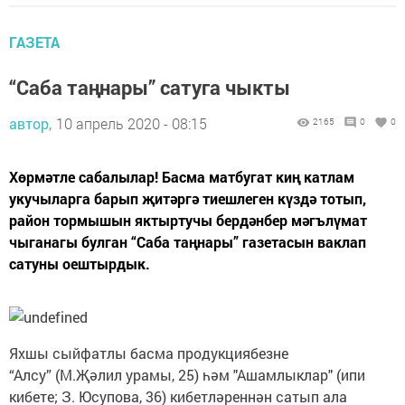
ГАЗЕТА
“Саба таңнары” сатуга чыкты
автор,
10 апрель 2020 - 08:15
2165
0
0
Хөрмәтле сабалылар! Басма матбугат киң катлам
укучыларга барып җитәргә тиешлеген күздә тотып,
район тормышын яктыртучы бердәнбер мәгълүмат
чыганагы булган “Саба таңнары” газетасын ваклап
сатуны оештырдык.
Яхшы сыйфатлы басма продукциябезне
“Алсу” (М.Җәлил урамы, 25) һәм "Ашамлыклар" (ипи
кибете; З. Юсупова, 36) кибетләреннән сатып ала