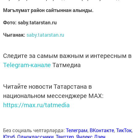
Мәгълүмат район сайтыннан алынды.
Фото: saby.tatarstan.ru
Чыганак:
saby.tatarstan.ru
Следите за самым важным и интересным в
Telegram-канале
Татмедиа
Читайте новости Татарстана в
национальном мессенджере MАХ:
https://max.ru/tatmedia
Без социаль челтәрләрдә:
Телеграм
,
ВКонтакте
,
ТикТок
,
Ютуб
,
Одноклассники
,
Твиттер
,
Яндекс.Дзен