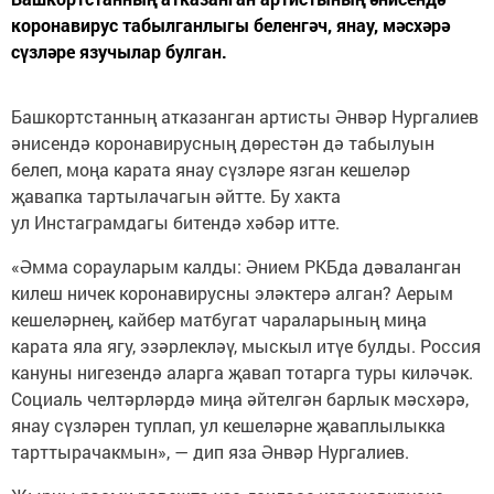
коронавирус табылганлыгы беленгәч, янау, мәсхәрә
сүзләре язучылар булган.
Башкортстанның атказанган артисты Әнвәр Нургалиев
әнисендә коронавирусның дөрестән дә табылуын
белеп, моңа карата янау сүзләре язган кешеләр
җавапка тартылачагын әйтте. Бу хакта
ул Инстаграмдагы битендә хәбәр итте.
«Әмма сорауларым калды: Әнием РКБда дәваланган
килеш ничек коронавирусны эләктерә алган? Аерым
кешеләрнең, кайбер матбугат чараларының миңа
карата яла ягу, эзәрлекләү, мыскыл итүе булды. Россия
кануны нигезендә аларга җавап тотарга туры киләчәк.
Социаль челтәрләрдә миңа әйтелгән барлык мәсхәрә,
янау сүзләрен туплап, ул кешеләрне җаваплылыкка
тарттырачакмын», — дип яза Әнвәр Нургалиев.