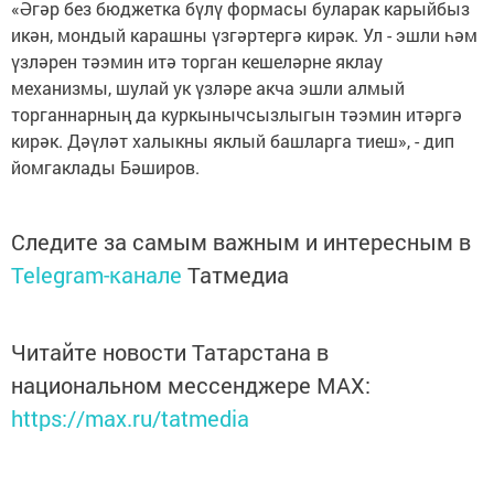
«Әгәр без бюджетка бүлү формасы буларак карыйбыз
икән, мондый карашны үзгәртергә кирәк. Ул - эшли һәм
үзләрен тәэмин итә торган кешеләрне яклау
механизмы, шулай ук үзләре акча эшли алмый
торганнарның да куркынычсызлыгын тәэмин итәргә
кирәк. Дәүләт халыкны яклый башларга тиеш», - дип
йомгаклады Бәширов.
Следите за самым важным и интересным в
Telegram-канале
Татмедиа
Читайте новости Татарстана в
национальном мессенджере MАХ:
https://max.ru/tatmedia