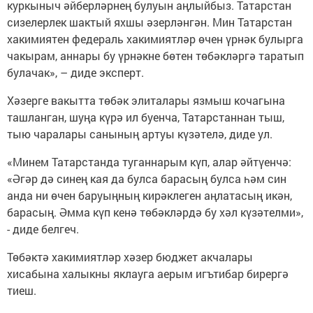
куркыныч әйберләрнең булуын аңлыйбыз. Татарстан
сизелерлек шактый яхшы әзерләнгән. Мин Татарстан
хакимиятен федераль хакимиятләр өчен үрнәк булырга
чакырам, аннары бу үрнәкне бөтен төбәкләргә таратып
булачак», – диде эксперт.
Хәзерге вакытта төбәк элиталары язмыш кочагына
ташланган, шуңа күрә ил буенча, Татарстаннан тыш,
тыю чаралары санының артуы күзәтелә, диде ул.
«Минем Татарстанда туганнарым күп, алар әйтүенчә:
«Әгәр дә синең кая да булса барасың булса һәм син
анда ни өчен баруыңның кирәклеген аңлатасың икән,
барасың. Әмма күп кенә төбәкләрдә бу хәл күзәтелми»,
- диде белгеч.
Төбәктә хакимиятләр хәзер бюджет акчалары
хисабына халыкны яклауга аерым игътибар бирергә
тиеш.