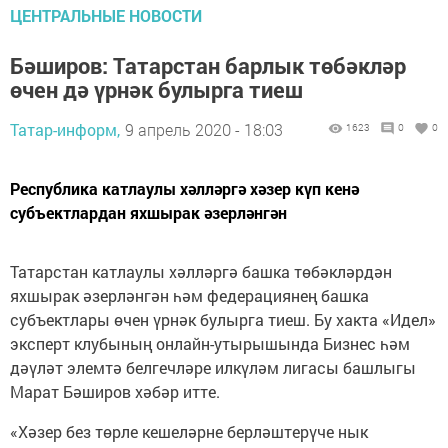
ЦЕНТРАЛЬНЫЕ НОВОСТИ
Бәширов: Татарстан барлык төбәкләр
өчен дә үрнәк булырга тиеш
Татар-информ,
9 апрель 2020 - 18:03
1623
0
0
Республика катлаулы хәлләргә хәзер күп кенә
субъектлардан яхшырак әзерләнгән
Татарстан катлаулы хәлләргә башка төбәкләрдән
яхшырак әзерләнгән һәм федерациянең башка
субъектлары өчен үрнәк булырга тиеш. Бу хакта «Идел»
эксперт клубының онлайн-утырышында Бизнес һәм
дәүләт элемтә белгечләре илкүләм лигасы башлыгы
Марат Бәширов хәбәр итте.
«Хәзер без төрле кешеләрне берләштерүче нык