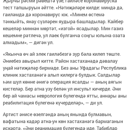
Җырчы рәсми рәвештә үзе, гаиләсе коронавируска
тест тапшыруын әйтте. «Нәтиҗәләре килде: миндә дә,
гаиләмдә дә коронавирус юк. «Минем өстемә
тәнкыйть, янау сүзләрен яудыра башладылар. Кайбер
кешеләр миннән мөртәт, «изгой» ясадылар. Мин газиз
кешемне рәтлечә, ул лаек булганча соңгы юлына озата
алмадым», — дигән ул.
«Якынча өч ай элек гаиләбезгә зур бәла килеп төште.
Әниебез авырып китте. Район хастаханәдә дәвалау
уңай нәтиҗәләр бирмәде. Без аны Уфадагы Республика
клиник хастаханәгә алып килергә булдык. Салдылар
һәм шул көнне әнигә операция ясалды — аның аягын
кистеләр. Бер атна узу белән ул инсульт кичерде. Әни
бер ай чамасы неврология бүлегендә ятты, аннары аны
реабилитация бүлегенә күчерделәр», — ди ул.
Артист әнисе өзелгәндә аның янында булмавын,
вафатына кадәр атна-ун көн хастаханәгә бармаганын
искәртә. «Әни реанимация бүлегендә иде. Табиблар