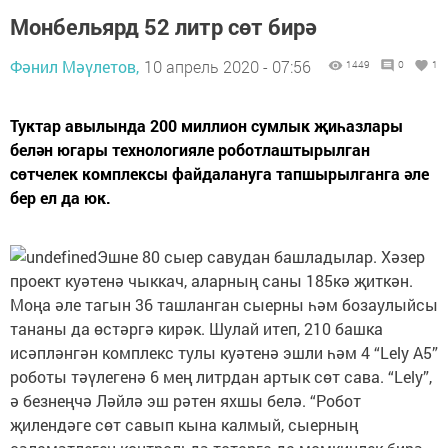
Монбельярд 52 литр сөт бирә
Фәнил Мәүлетов,
10 апрель 2020 - 07:56
1449
0
1
Туктар авылында 200 миллион сумлык җиһазлары
белән югары технологияле роботлаштырылган
сөтчелек комплексы файдалануга тапшырылганга әле
бер ел да юк.
Эшне 80 сыер савудан башладылар. Хәзер
проект куәтенә чыккач, аларның саны 185кә җиткән.
Моңа әле тагын 36 ташланган сыерны һәм бозаулыйсы
тананы да өстәргә кирәк. Шулай итеп, 210 башка
исәпләнгән комплекс тулы куәтенә эшли һәм 4 “Lely А5”
роботы тәүлегенә 6 мең литрдан артык сөт сава. “Lely”,
ә безнеңчә Ләйлә эш рәтен яхшы белә. “Робот
җилендәге сөт савып кына калмый, сыерның