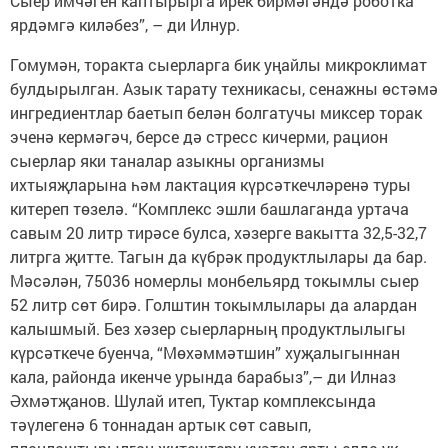
Сыер имчәген каптырырга ирек бирмәгәндә роботка
ярдәмгә киләбез”, – ди Илнур.
Гомумән, торакта сыерларга бик уңайлы микроклимат
булдырылган. Азык тарату техникасы, сенажны өстәмә
ингредиентлар баетып белән болгатучы миксер торак
эченә кермәгәч, берсе дә стресс кичерми, рацион
сыерлар яки таналар азыкны организмы
ихтыяҗларына һәм лактация күрсәткечләренә туры
китереп төзелә. “Комплекс эшли башлаганда уртача
савым 20 литр тирәсе булса, хәзерге вакытта 32,5-32,7
литрга җитте. Тагын да күбрәк продуктлылары да бар.
Мәсәлән, 75036 номерлы монбельярд токымлы сыер
52 литр сөт бирә. Голштин токымлылары да алардан
калышмый. Без хәзер сыерларның продуктлылыгы
күрсәткече буенча, “Мөхәммәтшин” хуҗалыгыннан
кала, районда икенче урында барабыз”,– ди Илназ
Әхмәтҗанов. Шулай итеп, Туктар комплексында
тәүлегенә 6 тоннадан артык сөт савып,