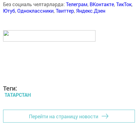
Без социаль челтәрләрдә:
Телеграм
,
ВКонтакте
,
ТикТок
,
Ютуб
,
Одноклассники
,
Твиттер
,
Яндекс.Дзен
Теги:
ТАТАРСТАН
Перейти на страницу новости