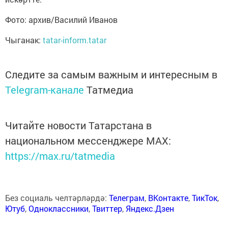
Фото: архив/Василий Иванов
Чыганак:
tatar-inform.tatar
Следите за самым важным и интересным в
Telegram-канале
Татмедиа
Читайте новости Татарстана в
национальном мессенджере MАХ:
https://max.ru/tatmedia
Без социаль челтәрләрдә:
Телеграм
,
ВКонтакте
,
ТикТок
,
Ютуб
,
Одноклассники
,
Твиттер
,
Яндекс.Дзен