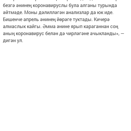
безгә әнинең коронавируслы була алганы турында
әйтмәде. Моны дәлилләгән анализлар да юк иде.
Бишенче апрель әнинең йөрәге туктады. Кичерә
алмаслык кайгы. Әмма әнине ярып караганнан соң
аның коронавирус белән дә чирләгәне ачыкланды», —
дигән ул.