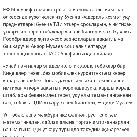
РФ Мәгърифәт министрлыгы һәм мәгариф һәм фән
өлкәсендә күзәтчелек итү буенча Федераль хезмәт уку
предметлары буенча ТДИ үткәрү срокларын, ә имтихан
үткәрү көннәрен төбәкләр үзләре билгеләячәк. Бу хакта
Рособрнадзор җитәкчесе вазифаларын вакытлыча
башкаручы Анзор Музаев социаль челтәрдә
трансляцияләнгән ТАСС брифингында сөйләде.
«Уңай һәм начар эпидемиологик хәлле төбәкләр бар.
Киңәшләр төзеп, без мобильлек күрсәттек һәм хәзер
карар әзерлибез. Төбәк дәүләт имтихан комиссиясе
имтихан үткәрү вакытын коронавируска каршы көрәш
штаблары белән килештереп, уку елы тәмамланганнан
соң, төбәктә ТДИ үткәрү көнен билгели», — диде Музаев.
Ул төбәкләргә мәҗбүри ике фәннән, рус теле һәм
математикадан, сайлап алына торган имтиханнардан
башка гына ТДИ үткәрү турында тәкъдим җибәрелүен
искәртте.