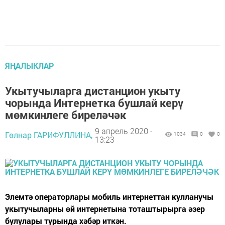
ЯҢАЛЫКЛАР
Укытучыларга дистанцион укыту
чорында Интернетка бушлай керү
мөмкинлеге биреләчәк
9 апрель 2020 -
Гөлнар ГАРИФУЛЛИНА,
1034
0
0
13:23
Элемтә операторлары мобиль интернеттан кулланучы
укытучыларны өй интернетына тоташтырырга әзер
булулары турында хәбәр иткән.