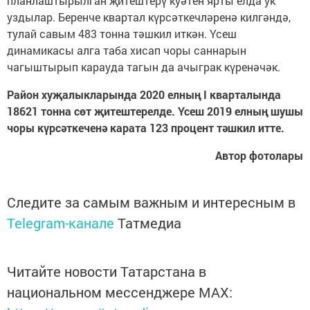
планлаштырылган җитештерү куәтен ярты елда ук
уздылар. Беренче квартал күрсәткечләренә килгәндә,
тулай савым 483 тонна тәшкил иткән. Үсеш
динамикасы алга таба хисап чоры саннарын
чагыштырып карауда тагын да ачыграк күренәчәк.
Район хуҗалыкларында 2020 елның I кварталында
18621 тонна сөт җитештерелде. Үсеш 2019 елның шушы
чоры күрсәткеченә карата 123 процент тәшкил итте.
Автор фотолары
Следите за самым важным и интересным в
Telegram-канале
Татмедиа
Читайте новости Татарстана в
национальном мессенджере MАХ: