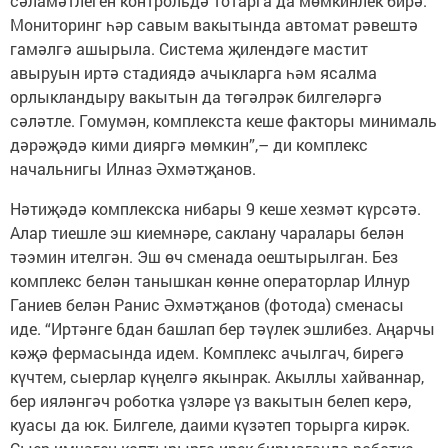
сәламәтлеген контрольдә тотарга да мөмкинлек бирә.
Мониторинг һәр савым вакытында автомат рәвештә
гамәлгә ашырыла. Система җилендәге мастит
авыруын иртә стадиядә ачыкларга һәм ясалма
орлыкландыру вакытын да төгәлрәк билгеләргә
сәләтле. Гомумән, комплекста кеше факторы минималь
дәрәҗәдә кими дияргә мөмкин”,– ди комплекс
начальнигы Илназ Әхмәтҗанов.
Нәтиҗәдә комплекска нибары 9 кеше хезмәт күрсәтә.
Алар тиешле эш киемнәре, саклану чаралары белән
тәэмин ителгән. Эш өч сменада оештырылган. Без
комплекс белән танышкан көнне операторлар Илнур
Ганиев белән Ранис Әхмәтҗанов (фотода) сменасы
иде. “Иртәнге 6дан башлап бер тәүлек эшлибез. Аңарчы
кәҗә фермасында идем. Комплекс ачылгач, бирегә
күчтем, сыерлар күңелгә якынрак. Акыллы хайваннар,
бер ияләнгәч роботка үзләре үз вакытын белеп керә,
куасы да юк. Билгеле, даими күзәтеп торырга кирәк.