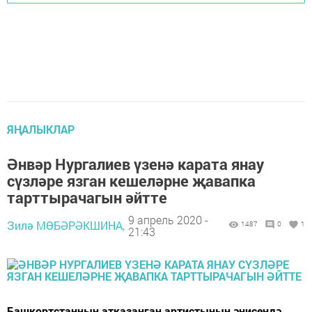
ЯҢАЛЫКЛАР
Әнвәр Нургалиев үзенә карата янау
сүзләре язган кешеләрне җавапка
тарттырачагын әйтте
9 апрель 2020 -
Зилә МӨБӘРӘКШИНА,
1487
0
1
21:43
Башкортстанның атказанган артистының әнисендә