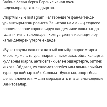
Сабина белән бергә Беренче канал өчен
видеомөрәҗәгать яздырган.
Спортчының Instagram челтәрендәге фан-битендә
урнаштырылган роликта Заһитова һәм аның сеңлесе
россиялеләрне коронавирус пандемиясе вакытында
гади гигиена таләпләрен һәм үз-үзеңне изоляцияләү
кагыйдәләрен үтәргә өндәде.
«Бу катлаулы вакытта катгый кагыйдәләрне үтәргә
кирәк: җәмәгать урыннарына чыкмаска, өйдә калырга,
кулларны юарга, антисептик белән эшкәртергә, битлек
кияргә. Әйдәгез, үз сәламәтлегебез һәм якыннарыбыз
турында кайгыртыйк. Сәламәт булыгыз, спорт белән
шөгыльләнегез», — дип мөрәҗәгать итә апалы-сеңелле
Заһитовалар.