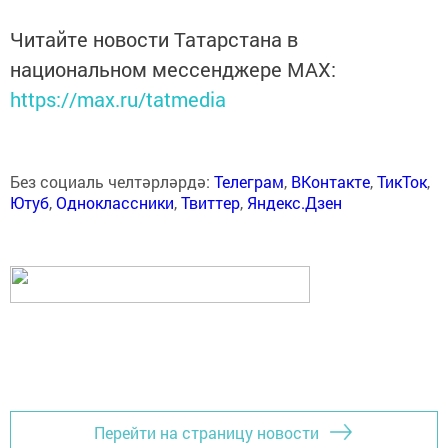
Читайте новости Татарстана в
национальном мессенджере MАХ:
https://max.ru/tatmedia
Без социаль челтәрләрдә:
Телеграм
,
ВКонтакте
,
ТикТок
,
Ютуб
,
Одноклассники
,
Твиттер
,
Яндекс.Дзен
Перейти на страницу новости