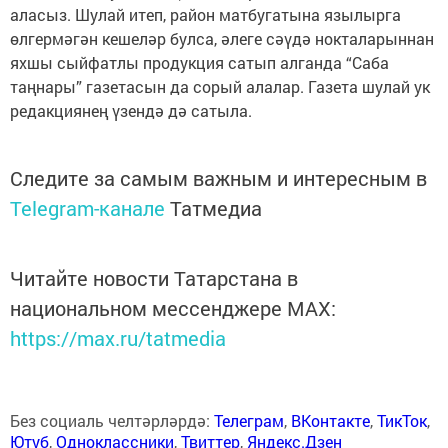
аласыз. Шулай итеп, район матбугатына язылырга
өлгермәгән кешеләр булса, әлеге сәүдә нокталарыннан
яхшы сыйфатлы продукция сатып алганда “Саба
таңнары” газетасын да сорый алалар. Газета шулай ук
редакциянең үзендә дә сатыла.
Следите за самым важным и интересным в
Telegram-канале
Татмедиа
Читайте новости Татарстана в
национальном мессенджере MАХ:
https://max.ru/tatmedia
Без социаль челтәрләрдә:
Телеграм
,
ВКонтакте
,
ТикТок
,
Ютуб
,
Одноклассники
,
Твиттер
,
Яндекс.Дзен