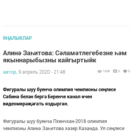
ЯҢАЛЫКЛАР
Алинә Заһитова: Сәламәтлегебезне һәм
якыннарыбызны кайгыртыйк
автор,
9 апрель 2020 - 21:48
1039
0
0
Фигуралы шуу буенча олимпия чемпионы сеңлесе
Сабина белән бергә Беренче канал өчен
видеомөрәҗәгать яздырган.
Фигуралы шуу буенча Пхенчхан-2018 олимпия
чемпионы Алинә Заһитова хәзер Казанда. Ул сеңлесе