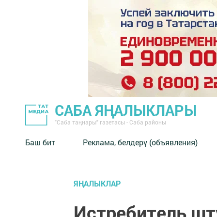
САБА ЯҢАЛЫКЛАРЫ
"Саба таңнары" газетасы - Саба районы
Баш бит
Реклама, белдерү (объявления)
ЯҢАЛЫКЛАР
Истребитель ш