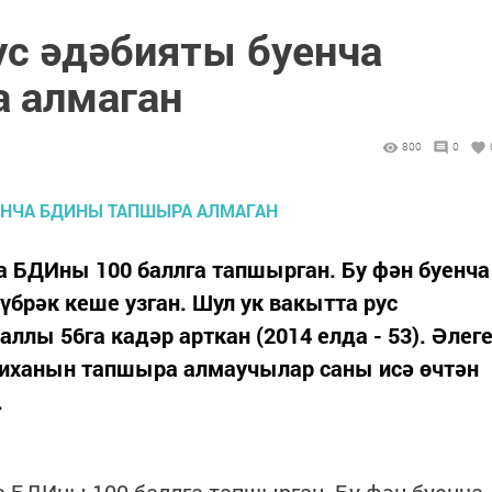
ус әдәбияты буенча
 алмаган
800
0
а БДИны 100 баллга тапшырган. Бу фән буенча
брәк кеше узган. Шул ук вакытта рус
аллы 56га кадәр арткан (2014 елда - 53). Әлег
тиханын тапшыра алмаучылар саны исә өчтән
.