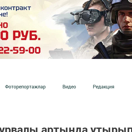
Фоторепортажлар
Видео
Редакция
турвалы артында утыры