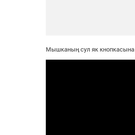
Мышканың сул як кнопкасына 