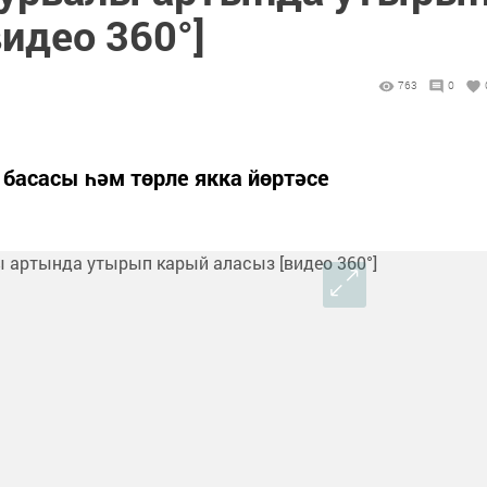
идео 360°]
763
0
басасы һәм төрле якка йөртәсе