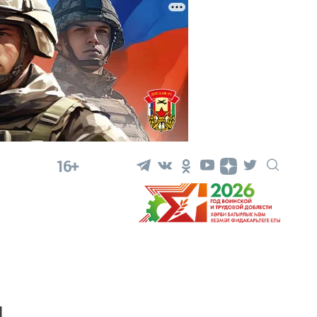
16+
п