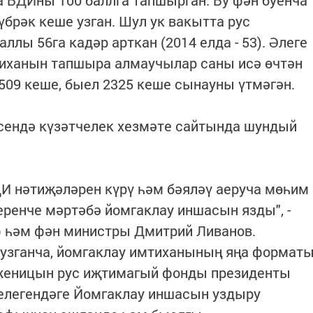
а БДИны 100 баллга тапшырган. Бу фән буенча
брәк кеше узган. Шул ук вакытта рус
ллы 56га кадәр арткан (2014 елда - 53). Әлеге
тиханын тапшыра алмаучылар саны исә өчтән
509 кеше, быел 2325 кеше сынауны үтмәгән.
сендә күзәтчелек хезмәте сайтында шундый
ДИ нәтиҗәләрен күрү һәм бәяләү аеруча мөһим
еренче мәртәбә йомгаклау иншасын язды", -
ф һәм фән министры Дмитрий Ливанов.
узганча, йомгаклау имтиханының яңа формат
женицын рус иҗтимагый фонды президенты
елегендәге Йомгаклау иншасын уздыру