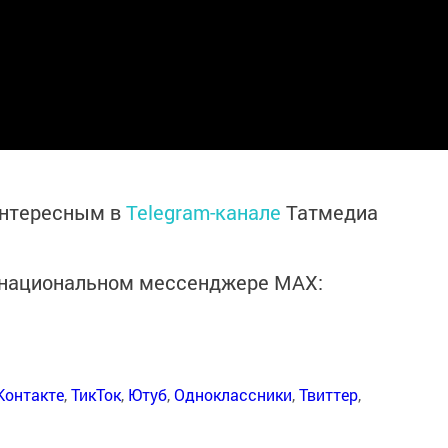
интересным в
Telegram-канале
Татмедиа
в национальном мессенджере MАХ:
Контакте
,
ТикТок
,
Ютуб
,
Одноклассники
,
Твиттер
,