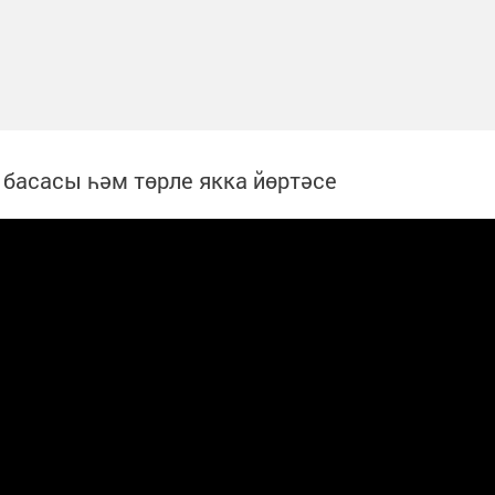
басасы һәм төрле якка йөртәсе