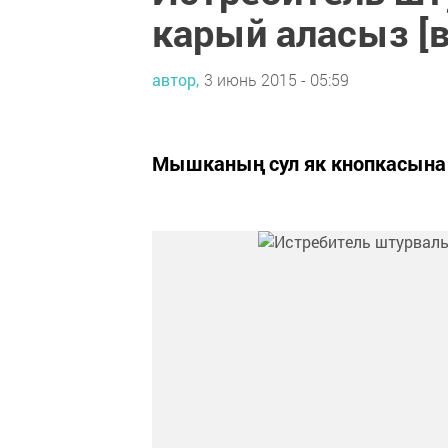
карый аласыз [в
автор,
3 июнь 2015 - 05:59
Мышканың сул як кнопкасына 