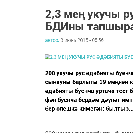
2,3 мең укучы р
БДИны тапшыра
автор,
3 июнь 2015 - 05:56
200 укучы рус әдәбияты буенч
сынауны барлыгы 39 меңнән кү
әдәбияты буенча уртача тест б
фән буенча бердәм дәүләт им
бер өлешкә кимегән: былтыр..