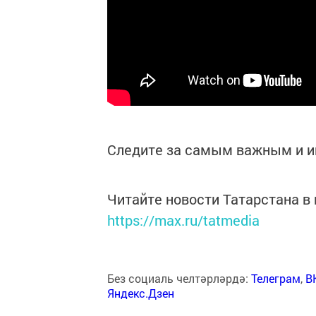
Следите за самым важным и 
Читайте новости Татарстана 
https://max.ru/tatmedia
Без социаль челтәрләрдә:
Телеграм
,
В
Яндекс.Дзен