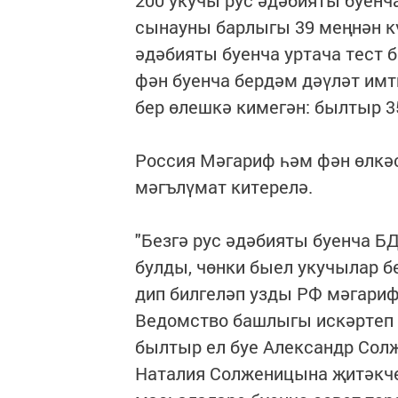
200 укучы рус әдәбияты буенч
сынауны барлыгы 39 меңнән кү
әдәбияты буенча уртача тест ба
фән буенча бердәм дәүләт им
бер өлешкә кимегән: былтыр 3
Россия Мәгариф һәм фән өлкә
мәгълүмат китерелә.
"Безгә рус әдәбияты буенча Б
булды, чөнки быел укучылар б
дип билгеләп узды РФ мәгари
Ведомство башлыгы искәртеп 
былтыр ел буе Александр Сол
Наталия Солженицына җитәкч