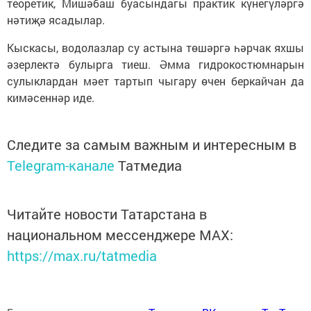
теоретик, Мишәбаш буасындагы практик күнегүләргә
нәтиҗә ясадылар.
Кыскасы, водолазлар су астына төшәргә һәрчак яхшы
әзерлектә булырга тиеш. Әмма гидрокостюмнарын
сулыклардан мәет тартып чыгару өчен беркайчан да
кимәсеннәр иде.
Следите за самым важным и интересным в
Telegram-канале
Татмедиа
Читайте новости Татарстана в
национальном мессенджере MАХ:
https://max.ru/tatmedia