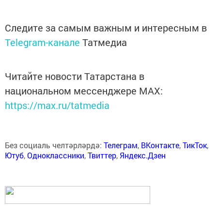
Следите за самым важным и интересным в
Telegram-канале
Татмедиа
Читайте новости Татарстана в
национальном мессенджере MАХ:
https://max.ru/tatmedia
Без социаль челтәрләрдә:
Телеграм
,
ВКонтакте
,
ТикТок
,
Ютуб
,
Одноклассники
,
Твиттер
,
Яндекс.Дзен