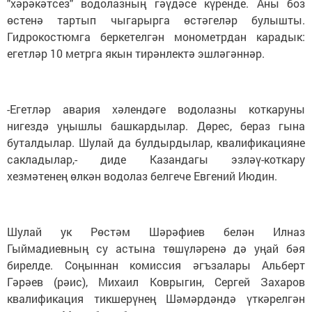
"хәрәкәтсез" водолазның гәүдәсе күренде. Аны боз
өстенә тартып чыгарырга өстәгеләр булышты.
Гидрокостюмга беркетелгән монометрдан карадык:
егетләр 10 метрга якын тирәнлектә эшләгәннәр.
-Егетләр авария хәлендәге водолазны коткаруны
нигездә уңышлы башкардылар. Дөрес, бераз гына
буталдылар. Шулай да булдырдылар, квалификацияне
сакладылар,- диде Казандагы эзләү-коткару
хезмәтенең өлкән водолаз белгече Евгений Июдин.
Шулай ук Рөстәм Шәрәфиев белән Илназ
Гыймадиевның су астына төшүләренә дә уңай бәя
бирелде. Соңыннан комиссия әгъзалары Альберт
Гәрәев (рәис), Михаил Коврыгин, Сергей Захаров
квалификация тикшерүнең Шәмәрдәндә үткәрелгән