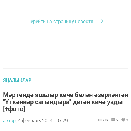
Перейти на страницу новости
ЯҢАЛЫКЛАР
Мәртендә яшьләр көче белән әзерләнгән
"Үткәннәр сагындыра" дигән кичә узды
[+фото]
автор,
4 февраль 2014 - 07:29
918
0
0