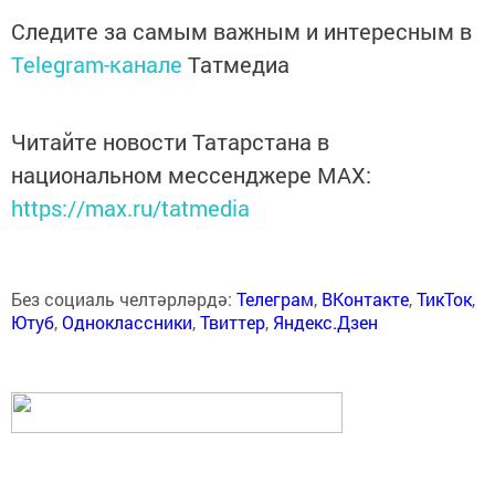
Следите за самым важным и интересным в
Telegram-канале
Татмедиа
Читайте новости Татарстана в
национальном мессенджере MАХ:
https://max.ru/tatmedia
Без социаль челтәрләрдә:
Телеграм
,
ВКонтакте
,
ТикТок
,
Ютуб
,
Одноклассники
,
Твиттер
,
Яндекс.Дзен