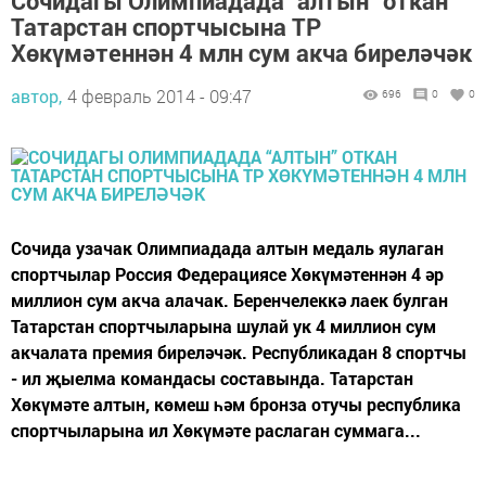
Сочидагы Олимпиадада “алтын” откан
Татарстан спортчысына ТР
Хөкүмәтеннән 4 млн сум акча биреләчәк
автор,
4 февраль 2014 - 09:47
696
0
0
Сочида узачак Олимпиадада алтын медаль яулаган
спортчылар Россия Федерациясе Хөкүмәтеннән 4 әр
миллион сум акча алачак. Беренчелеккә лаек булган
Татарстан спортчыларына шулай ук 4 миллион сум
акчалата премия биреләчәк. Республикадан 8 спортчы
- ил җыелма командасы составында. Татарстан
Хөкүмәте алтын, көмеш һәм бронза отучы республика
спортчыларына ил Хөкүмәте раслаган суммага...