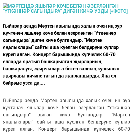
Гыйнвар аенда Мәртен авылында халык өчен иң зур
күчтәнәч яшьләр көче белән әзерләнгән "Үткәннәр
сагындыра" дигән кичә булгандыр. "Мәртен
яңалыклары" сайты аша куелган белдерүне күпләр
күреп алган. Концерт барышында күпчелек 60-70
елларда яратып башкарылган җырларның
башкаралуы, җырчыларга бөтен залның кушылып
җырлавы кичәне тагын да җанландырды. Яңа ел
бәйрәме узса да,...
Гыйнвар аенда Мәртен авылында халык өчен иң зур
күчтәнәч яшьләр көче белән әзерләнгән "Үткәннәр
сагындыра" дигән кичә булгандыр. "Мәртен
яңалыклары" сайты аша куелган белдерүне күпләр
күреп алган. Концерт барышында күпчелек 60-70