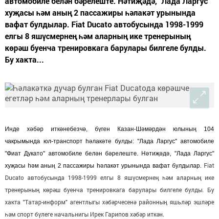
автомобиле белән бәрелеште. Нәтиҗәдә, "Лада Ларгус"
хуҗасы һәм аның 2 пассажиры һәлакәт урынында
вафат булдылар. Fiat Ducato автобусында 1998-1999
елгы 8 яшүсмернең һәм аларның ике тренерының
көрәш буенча тренировкага барулары билгеле булды.
Бу хакта...
Инде хәбәр иткәнебезчә, бүген Казан-Шәмәрдән юлының 104
чакрымында юл-транспорт һәлакәте булды: "Лада Ларгус" автомобиле
"Фиат Дукато" автомобиле белән бәрелеште. Нәтиҗәдә, "Лада Ларгус"
Fiat
хуҗасы һәм аның 2 пассажиры һәлакәт урынында вафат булдылар.
Ducato автобусында 1998-1999 елгы 8 яшүсмернең һәм аларның ике
тренерының көрәш буенча тренировкага барулары билгеле булды. Бу
хакта "Татар-информ" агентлыгы хәбәрчесенә районның яшьләр эшләре
һәм спорт бүлеге начальнигы Ирек Гарипов хәбәр иткән.