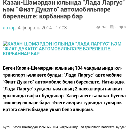
Казан-Шәмәрдән юлында “Лада Ларгус”
һәм “Фиат Дукато” автомобильләре
бәрелеште: корбаннар бар
автор,
4 февраль 2014 - 17:03
750
0
0
Бүген Казан-Шәмәрдән юлының 104 чакрымында юл-
транспорт һәлакәте булды: "Лада Ларгус" автомобиле
"Фиат Дукато" автомобиле белән бәрелеште. Нәтиҗәдә,
"Лада Ларгус" хуҗасы һәм аның 2 пассажиры һәлакәт
урынында вафат булдылар. Хәзер әлеге һәлакәт буенча
тикшерү эшләре бара. Әлеге авария турында тулырак
иртәгә сайтыбыздан укып белә алырсыз.
Бүген Казан-Шәмәрдән юлының 104 чакрымында юл-транспорт һәлакәте булды: