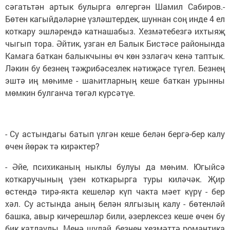
сәгатьтән артык булырга өлгергән Шамил Сабиров.-
Бөтен кагыйдәләрне үзләштердек, шуннан соң инде 4 ел
коткару эшләрендә катнашабыз. Хезмәтебезгә ихтыяҗ
чыгып тора. Әйтик, узган ел Балык Бистәсе районында
Камага баткан балыкчыны өч көн эзләгәч кенә таптык.
Ләкин бу безнең тәҗрибәсезлек нәтиҗәсе түгел. Безнең
эштә иң мөһиме - шаһитларның кеше баткан урынны
мөмкин булганча төгәл күрсәтүе.
- Су астындагы батып үлгән кеше белән бергә-бер калу
өчен йөрәк тә кирәктер?
- Әйе, психиканың ныклы булуы да мөһим. Югыйсә
коткаручының үзен коткарырга туры киләчәк. Җир
өстендә тирә-якта кешеләр күп чакта мәет күрү - бер
хәл. Су астында аның белән ялгызың калу - бөтенләй
башка, авыр кичерешләр били, әзерлексез кеше өчен бу
бик катлаулы. Менә шулай, безнең хезмәттә романтика