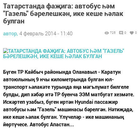
Татарстанда фаҗига: автобус һәм
"Газель" бәрелешкән, ике кеше һәлак
булган
автор,
4 февраль 2014 - 11:40
725
0
0
Бүген ТР Кайбыч районында Оланавыл - Каратун
автоюлының 9 нчы километрында булган юл-
транспорт һәлакәте турында яңа мәгълүмат билгеле
булды, дип хәбәр итә ТР буенча ЭЭМ матбугат хезмәте.
Искәртеп узабыз, бүген иртән Hyundai пассажир
автобусы һәм "Газель" машинасы бәрелгән. Нәтиҗәдә,
ике кеше һәлак булган. Үлүчеләр - ике машинаның
йөртүчесе. Автобус Апастан...