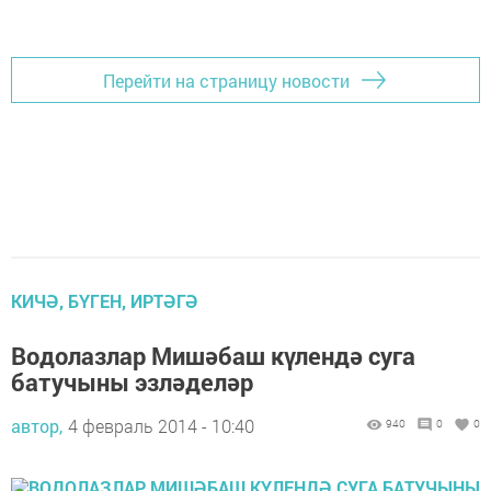
Перейти на страницу новости
КИЧӘ, БҮГЕН, ИРТӘГӘ
Водолазлар Мишәбаш күлендә суга
батучыны эзләделәр
автор,
4 февраль 2014 - 10:40
940
0
0