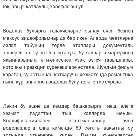
юк, авыр, катлаулы, хәвефле эш ул.
Водолаз булырга теләүчеләрне сынау өчен безнең
махсус видеофильмнар да бар икән. Аларда мәетләрне
эзләп табуның төрле этаплары документаль
төшерелгән. Су өстенә күтәрүгә, бу хәлләргә мәрхүмнең
якыннарының, әти-әнисенең үзәк өзгеч тавышлары,
коточкыч реакция күренешләре өстәлә. Шундый фильм
карагач, су астыннан коткаручы хезмәтендә романтика
гына күргәннәрнең водолаз булу теләге тиз сүрелә.
Ләкин бу эшне дә кемдер башкарырга тиеш, әлеге
хезмәт гадәттән тыш хәлләрдә мөһим.
Квалификацияләрен югалтмасыннар өчен
водолазларга елга кимендә 60 сәгать вакытны су
астында үткәрергә кирәк. Даими күнегүләрсез