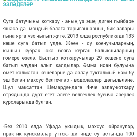
Суга батучыны коткару - аның үз эше, дигән гыйбарә
яшәсә дә, мондый бәлагә тарыганнарның бик азлары
гына ярга үзе чыгып җитә. 2013 елда республикада 133
кеше суга батып үлде. Җәен - су коенучыларның,
кышын күбрәк юка бозга кергән балыкчыларның
гомере өзелә. Былтыр коткаручылар 29 кешене суга
батып үлүдән алып калдылар. Әмма исән булуына
өмет калмаган кешеләрне дә эзләү тукталмый һәм бу
эш белән махсус белгечләр - водолазлар шөгыльләнә.
Шул максаттан Шәмәрдәндәге 4нче эзләү-коткару
отрядында дүрт егет әлеге белгечлек буенча әзерлек
курсларында булган.
-Без 2010 елда Уфада укыдык, махсус өйрәнүләр,
практик күнекмәләр үттек,- ди инде су астында 100