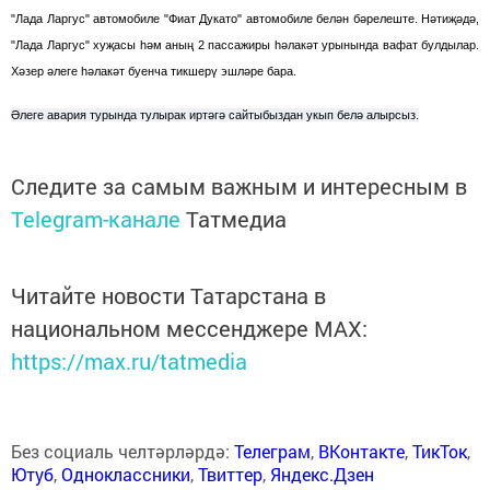
"Лада Ларгус" автомобиле "Фиат Дукато" автомобиле белән бәрелеште. Нәтиҗәдә,
"Лада Ларгус" хуҗасы һәм аның 2 пассажиры һәлакәт урынында вафат булдылар.
Хәзер әлеге һәлакәт буенча тикшерү эшләре бара.
Әлеге авария турында тулырак иртәгә сайтыбыздан укып белә алырсыз.
Следите за самым важным и интересным в
Telegram-канале
Татмедиа
Читайте новости Татарстана в
национальном мессенджере MАХ:
https://max.ru/tatmedia
Без социаль челтәрләрдә:
Телеграм
,
ВКонтакте
,
ТикТок
,
Ютуб
,
Одноклассники
,
Твиттер
,
Яндекс.Дзен