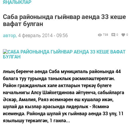
ЯҢАЛЫКЛАР
Саба районында гыйнвар аенда 33 кеше
вафат булган
автор,
4 февраль 2014 - 09:56
738
0
0
лның беренче аенда Саба муниципаль районында 44
балага туу турында таныклык рәсмиләштерелгән.
Район гражданлык хәле актларын теркәү бүлеге
начальнигы Алсу Шәйхетдинова әйтүенчә, сабыйларга
Әскәр, Амалия, Раяз исемнәрен еш кушалар икән,
шулай да кызлар арасында лидерлык - Ясминә
исемендә. Районда шулай ук гыйнвар аенда 33 үлү, 11
язылышу теркәлгән, 1 гаилә...