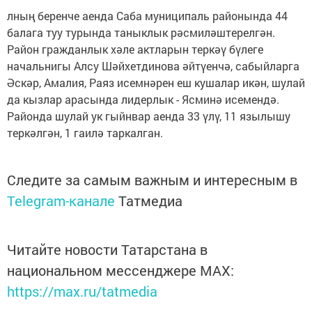
лның беренче аенда Саба муниципаль районында 44
балага туу турында таныклык рәсмиләштерелгән.
Район гражданлык хәле актларын теркәү бүлеге
начальнигы Алсу Шәйхетдинова әйтүенчә, сабыйларга
Әскәр, Амалия, Раяз исемнәрен еш кушалар икән, шулай
да кызлар арасында лидерлык - Ясминә исемендә.
Районда шулай ук гыйнвар аенда 33 үлү, 11 язылышу
теркәлгән, 1 гаилә таркалган.
Следите за самым важным и интересным в
Telegram-канале
Татмедиа
Читайте новости Татарстана в
национальном мессенджере MАХ:
https://max.ru/tatmedia