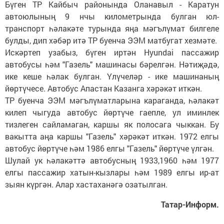
Бүген ТР Кайбыч районында Оланавыл - Каратун
автоюлының 9 нчы километрында булган юл-
транспорт һәлакәте турында яңа мәгълүмат билгеле
булды, дип хәбәр итә ТР буенча ЭЭМ матбугат хезмәте.
Искәртеп узабыз, бүген иртән Hyundai пассажир
автобусы һәм "Газель" машинасы бәрелгән. Нәтиҗәдә,
ике кеше һәлак булган. Үлүчеләр - ике машинаның
йөртүчесе. Автобус Апастан Казанга хәрәкәт иткән.
ТР буенча ЭЭМ мәгълүматларына караганда, һәлакәт
килеп чыгуда автобус йөртүче гаепле, ул иминлек
тизлеген сайламаган, каршы як полосага чыккан. Бу
вакытта аңа каршы "Газель" хәрәкәт иткән. 1972 елгы
автобус йөртүче һәм 1986 елгы "Газель" йөртүче үлгән.
Шулай ук һәлакәттә автобусның 1933,1960 һәм 1977
елгы пассажир хатын-кызлары һәм 1989 елгы ир-ат
зыян күргән. Алар хастаханәгә озатылган.
Татар-Информ.