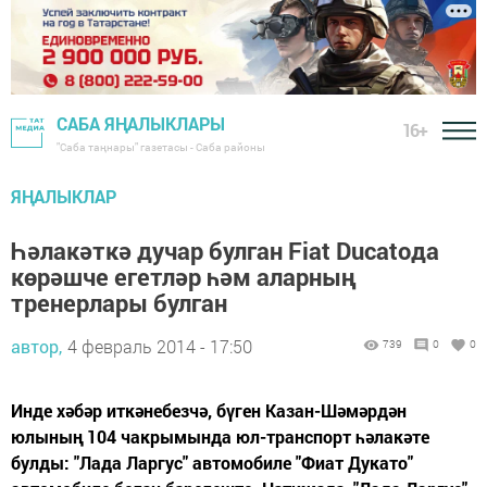
САБА ЯҢАЛЫКЛАРЫ
16+
"Саба таңнары" газетасы - Саба районы
ЯҢАЛЫКЛАР
Һәлакәткә дучар булган Fiat Ducatoда
көрәшче егетләр һәм аларның
тренерлары булган
автор,
4 февраль 2014 - 17:50
739
0
0
Инде хәбәр иткәнебезчә, бүген Казан-Шәмәрдән
юлының 104 чакрымында юл-транспорт һәлакәте
булды: "Лада Ларгус" автомобиле "Фиат Дукато"