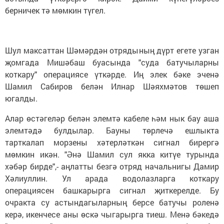
берничек тә мөмкин түгел.
Шул максаттан Шәмәрдән отрядының дүрт егете узган
җомгада Мишәбаш буасында "суда батучыларны
коткару" операциясе үткәрде. Иң элек бәке эченә
Шамил Сабиров белән Илнар Шәяхмәтов төшеп
югалды.
Алар өстәгеләр белән элемтә кабеле һәм нык бау аша
элемтәдә булдылар. Бауны төрлечә ешлыкта
тарткалап морзены хәтерләткән сигнал бирергә
мөмкин икән. "Әнә Шамил сул якка китүе турында
хәбәр бирде",- аңлатты безгә отряд начальнигы Дамир
Хәлиуллин. Ул арада водолазларга коткару
операциясен башкарырга сигнал җиткерелде. Бу
очракта су астындагыларның берсе батучы роленә
керә, икенчесе аны өскә чыгарырга тиеш. Менә бәкедә