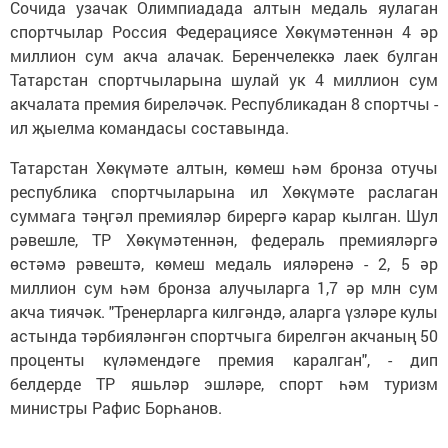
Сочида узачак Олимпиадада алтын медаль яулаган
спортчылар Россия Федерациясе Хөкүмәтеннән 4 әр
миллион сум акча алачак. Беренчелеккә лаек булган
Татарстан спортчыларына шулай ук 4 миллион сум
акчалата премия биреләчәк. Республикадан 8 спортчы -
ил җыелма командасы составында.
Татарстан Хөкүмәте алтын, көмеш һәм бронза отучы
республика спортчыларына ил Хөкүмәте раслаган
суммага тәңгәл премияләр бирергә карар кылган. Шул
рәвешле, ТР Хөкүмәтеннән, федераль премияләргә
өстәмә рәвештә, көмеш медаль ияләренә - 2, 5 әр
миллион сум һәм бронза алучыларга 1,7 әр млн сум
акча тиячәк. "Тренерларга килгәндә, аларга үзләре кулы
астында тәрбияләнгән спортчыга бирелгән акчаның 50
проценты күләмендәге премия каралган", - дип
белдерде ТР яшьләр эшләре, спорт һәм туризм
министры Рафис Борһанов.