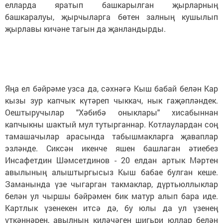
елларда яратып башкарылган җырларның
башкаралуы, җырчыларга бөтен залның кушылып
җырлавы кичәне тагын да җанландырды.
Яңа ел бәйрәме узса да, сәхнәгә Кыш бабай белән Кар
кызы зур капчык күтәреп чыккач, нык гаҗәпләндек.
Оештыручылар "Хәбибә оныклары" хисабыннан
капчыкны шактый мул тутырганнар. Котлаулардан соң
тамашачылар арасында табышмак­ларга җаваплар
эзләнде. Сиксән икенче яшен башлаган әтиебез
Инсафетдин Шәмсетдинов - 20 елдан артык Мәртен
авылының алыштыргысыз Кыш бабае булган кеше.
Заманында үзе чыгарган такмаклар, дүртьюллыклар
белән ул чыршы бәйрәмен бик матур алып бара иде.
Картлык үзенекен итсә дә, бу юлы да ул үзенең
үткәннәрен, авылның киләчәген шигьри юллар белән