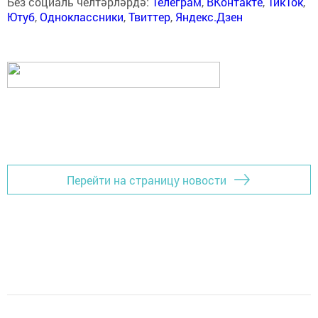
Без социаль челтәрләрдә:
Телеграм
,
ВКонтакте
,
ТикТок
,
Ютуб
,
Одноклассники
,
Твиттер
,
Яндекс.Дзен
Перейти на страницу новости