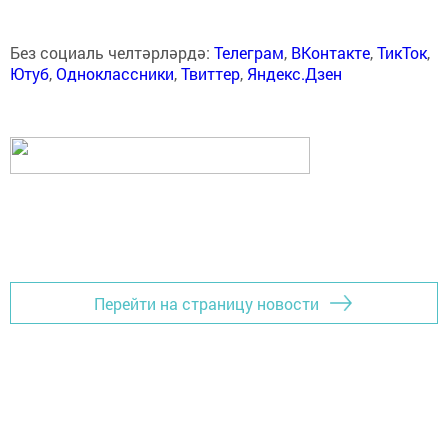
Без социаль челтәрләрдә:
Телеграм
,
ВКонтакте
,
ТикТок
,
Ютуб
,
Одноклассники
,
Твиттер
,
Яндекс.Дзен
Перейти на страницу новости