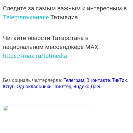
Следите за самым важным и интересным в
Telegram-канале
Татмедиа
Читайте новости Татарстана в
национальном мессенджере MАХ:
https://max.ru/tatmedia
Без социаль челтәрләрдә:
Телеграм
,
ВКонтакте
,
ТикТок
,
Ютуб
,
Одноклассники
,
Твиттер
,
Яндекс.Дзен