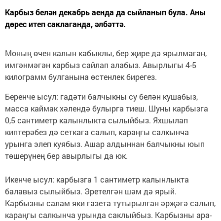
Карбыз белән декабрь аенда да сыйланып була. Аны
дөрес итеп саклаганда, әлбәттә.
Моның өчен калын кабыклы, бер җире дә ярылмаган,
имгәнмәгән карбыз сайлап алабыз. Авырлыгы 4-5
килограмм булганына өстенлек бирегез.
Беренче ысул: гадәти балчыкны су белән кушабыз,
масса каймак хәлендә булырга тиеш. Шуны карбызга
0,5 сантиметр калынлыкта сылыйбыз. Яхшылап
киптерәбез дә сеткага салып, караңгы салкынча
урынга элеп куябыз. Ашар алдыннан балчыкны юып
төшерүнең бер авырлыгы да юк.
Икенче ысул: карбызга 1 сантиметр калынлыкта
балавыз сылыйбыз. Эретелгән шәм дә ярый.
Карбызны салам яки газета тутырылган әрҗәгә салып,
караңгы салкынча урында саклыйбыз. Карбызны ара-