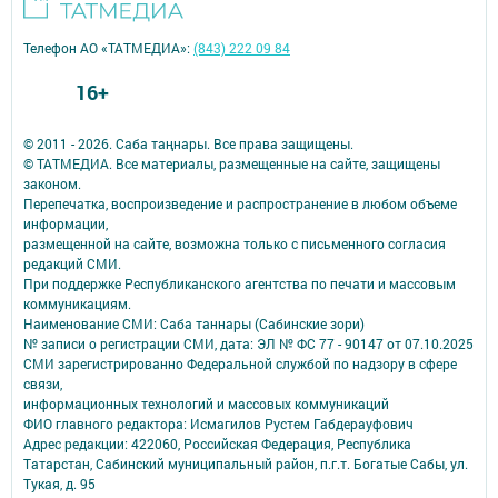
Телефон АО «ТАТМЕДИА»:
(843) 222 09 84
16+
© 2011 - 2026. Саба таңнары. Все права защищены.
© ТАТМЕДИА. Все материалы, размещенные на сайте, защищены
законом.
Перепечатка, воспроизведение и распространение в любом объеме
информации,
размещенной на сайте, возможна только с письменного согласия
редакций СМИ.
При поддержке Республиканского агентства по печати и массовым
коммуникациям.
Наименование СМИ: Саба таннары (Сабинские зори)
№ записи о регистрации СМИ, дата: ЭЛ № ФС 77 - 90147 от 07.10.2025
СМИ зарегистрированно Федеральной службой по надзору в сфере
связи,
информационных технологий и массовых коммуникаций
ФИО главного редактора: Исмагилов Рустем Габдерауфович
Адрес редакции: 422060, Российская Федерация, Республика
Татарстан, Сабинский муниципальный район, п.г.т. Богатые Сабы, ул.
Тукая, д. 95