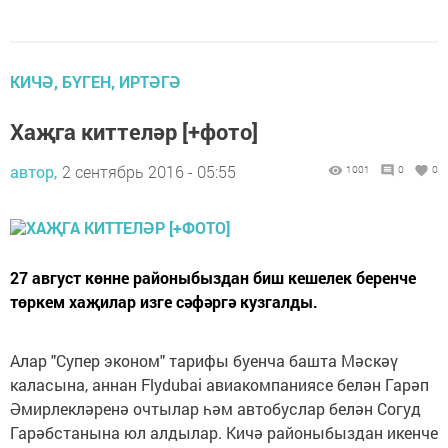
КИЧӘ, БҮГЕН, ИРТӘГӘ
Хаҗга киттеләр [+фото]
автор,
2 сентябрь 2016 - 05:55
1001
0
0
27 август көнне районыбыздан биш кешелек беренче
төркем хаҗилар изге сәфәргә кузгалды.
Алар "Супер эконом" тарифы буенча башта Мәскәү
каласына, аннан Flydubai авиакомпаниясе белән Гарәп
Әмирлекләренә очтылар һәм автобуслар белән Согуд
Гарәбстанына юл алдылар. Кичә районыбыздан икенче