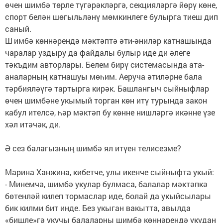
өчен шимбә төрле түгәрәкләргә, секцияләргә йөрү көне,
спорт белән шөгыльләнү мөмкинлеге булырга тиеш дип
саный.
Ш имбә көннәрендә мәктәптә әти-­әниләр катнашында
чаралар уздыру да файдалы булыр иде ди әлеге
тәкъдим авторлары. Белем бирү системасында ата-
аналарның катнашуы мөһим. Аеруча әтиләрне бала
тәрбияләүгә тартырга кирәк. Башлангыч сыйныфлар
өчен шимбәне укымый торган көн итү турында закон
кабул ителсә, һәр мәктәп бу көнне нишләргә икәнне үзе
хәл итәчәк, ди.
Ә сез балагызның шимбә ял итүен телисезме?
Марина Ханжина, кибетче, улы икенче сыйныфта укый:
- Минемчә, шимбә укулар булмаса, балалар мәктәпкә
бөтенләй килеп тормаслар иде, болай да укыйсылары
бик килми бит инде. Без укыган вакытта, авылда
«бишле»гә укучы балаларны шимбә көннәрендә укудан