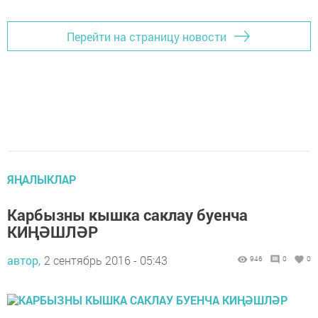
Перейти на страницу новости
ЯҢАЛЫКЛАР
Карбызны кышка саклау буенча
КИҢӘШЛӘР
автор,
2 сентябрь 2016 - 05:43
946
0
0