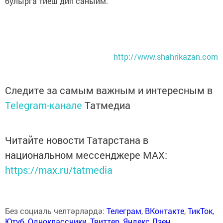
булырга тиеш дип саныйм.
http://www.shahrikazan.com
Следите за самым важным и интересным в
Telegram-канале
Татмедиа
Читайте новости Татарстана в
национальном мессенджере MАХ:
https://max.ru/tatmedia
Без социаль челтәрләрдә:
Телеграм
,
ВКонтакте
,
ТикТок
,
Ютуб
,
Одноклассники
,
Твиттер
,
Яндекс.Дзен