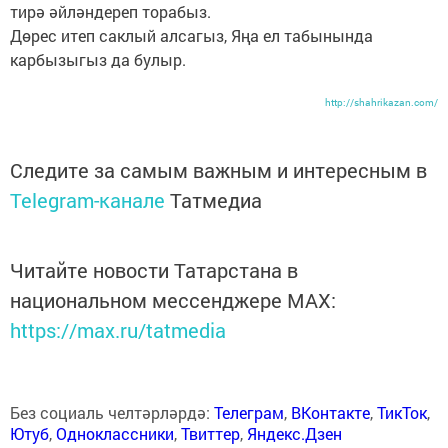
тирә әйләндереп торабыз.
Дөрес итеп саклый алсагыз, Яңа ел табынында
карбызыгыз да булыр.
http://shahrikazan.com/
Следите за самым важным и интересным в
Telegram-канале
Татмедиа
Читайте новости Татарстана в
национальном мессенджере MАХ:
https://max.ru/tatmedia
Без социаль челтәрләрдә:
Телеграм
,
ВКонтакте
,
ТикТок
,
Ютуб
,
Одноклассники
,
Твиттер
,
Яндекс.Дзен