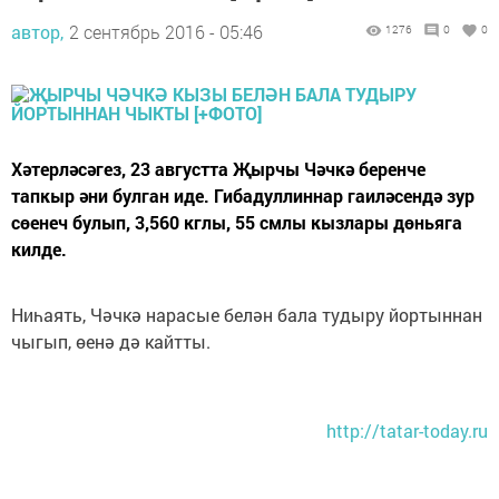
автор,
2 сентябрь 2016 - 05:46
1276
0
0
Хәтерләсәгез, 23 августта Җырчы Чәчкә беренче
тапкыр әни булган иде. Гибадуллиннар гаиләсендә зур
сөенеч булып, 3,560 кглы, 55 смлы кызлары дөньяга
килде.
Ниһаять, Чәчкә нарасые белән бала тудыру йортыннан
чыгып, өенә дә кайтты.
http://tatar-today.ru