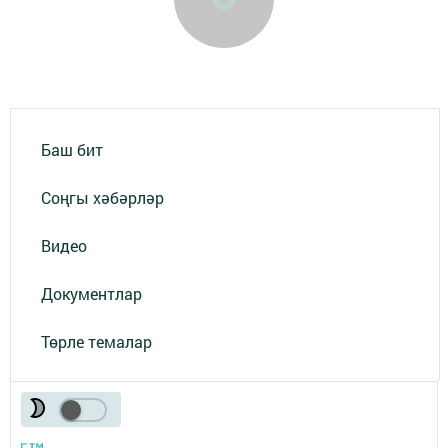
Баш бит
Соңгы хәбәрләр
Видео
Документлар
Төрле темалар