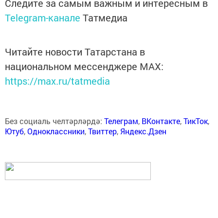
Следите за самым важным и интересным в
Telegram-канале
Татмедиа
Читайте новости Татарстана в
национальном мессенджере MАХ:
https://max.ru/tatmedia
Без социаль челтәрләрдә:
Телеграм
,
ВКонтакте
,
ТикТок
,
Ютуб
,
Одноклассники
,
Твиттер
,
Яндекс.Дзен