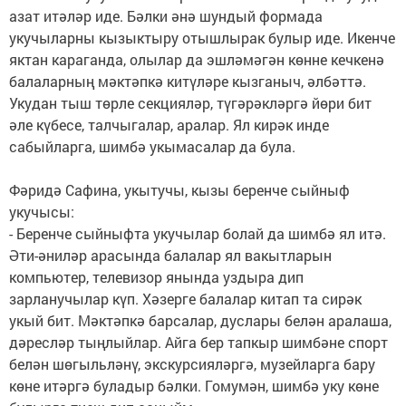
азат итәләр иде. Бәлки әнә шундый формада
укучыларны кызыктыру отышлырак булыр иде. Икенче
яктан караганда, олылар да эшләмәгән көнне кечкенә
балаларның мәктәпкә китүләре кызганыч, әлбәттә.
Укудан тыш төрле секцияләр, түгәрәкләргә йөри бит
әле күбесе, талчыгалар, аралар. Ял кирәк инде
сабыйларга, шимбә укымасалар да була.
Фәридә Сафина, укытучы, кызы беренче сыйныф
укучысы:
- Беренче сыйныфта укучылар болай да шимбә ял итә.
Әти-әниләр арасында балалар ял вакытларын
компьютер, телевизор янында уздыра дип
зарланучылар күп. Хәзерге балалар китап та сирәк
укый бит. Мәктәпкә барсалар, дуслары белән аралаша,
дәресләр тыңлыйлар. Айга бер тапкыр шимбәне спорт
белән шөгыльләнү, экскурсияләргә, музейларга бару
көне итәргә буладыр бәлки. Гомумән, шимбә уку көне