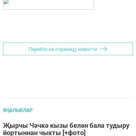
Перейти на страницу новости
ЯҢАЛЫКЛАР
Җырчы Чәчкә кызы белән бала тудыру
йортыннан чыкты [+фото]