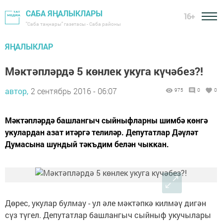
САБА ЯҢАЛЫКЛАРЫ
16+
"Саба таңнары" газетасы - Саба районы
ЯҢАЛЫКЛАР
Мәктәпләрдә 5 көнлек укуга күчәбез?!
автор,
2 сентябрь 2016 - 06:07
975
0
0
Мәктәпләрдә башлангыч сыйныфларны шимбә көнгә
укулардан азат итәргә телиләр. Депутатлар Дәүләт
Думасына шундый тәкъдим белән чыккан.
Дөрес, укулар булмау - ул әле мәктәпкә килмәү дигән
сүз түгел. Депутатлар башлангыч сыйныф укучылары