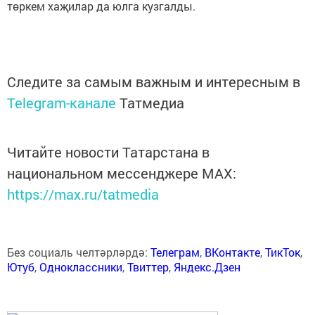
төркем хаҗилар да юлга кузгалды.
Следите за самым важным и интересным в
Telegram-канале
Татмедиа
Читайте новости Татарстана в
национальном мессенджере MАХ:
https://max.ru/tatmedia
Без социаль челтәрләрдә:
Телеграм
,
ВКонтакте
,
ТикТок
,
Ютуб
,
Одноклассники
,
Твиттер
,
Яндекс.Дзен