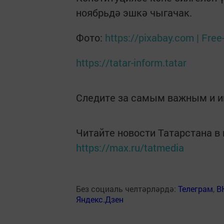
ноябрьдә эшкә чыгачак.
Фото:
https://pixabay.com | Free
https://tatar-inform.tatar
Следите за самым важным и 
Читайте новости Татарстана 
https://max.ru/tatmedia
Без социаль челтәрләрдә:
Телеграм
,
В
Яндекс.Дзен