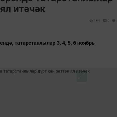
 ял итәчәк
1334
0
ндә, татарстанлылар 3, 4, 5, 6 ноябрь