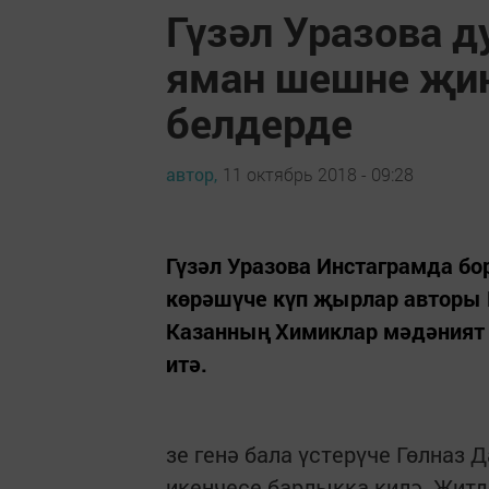
Гүзәл Уразова д
яман шешне җи
белдерде
автор,
11 октябрь 2018 - 09:28
Гүзәл Уразова Инстаграмда бо
көрәшүче күп җырлар авторы Г
Казанның Химиклар мәдәният 
итә.
зе генә бала үстерүче Гөлназ
икенчесе барлыкка килә. Җит