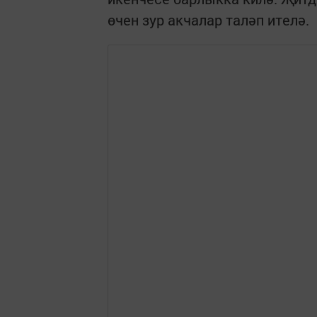
өчен зур акчалар таләп ителә.