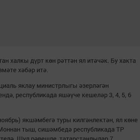
н халкы дүрт көн рәттән ял итәчәк. Бу хакта
змәте хәбәр итә.
циаль яклау министрлыгы әзерләгән
ндә, республикада яшәүче кешеләр 3, 4, 5, 6
ноябрь) якшәмбегә туры килгәнлектән, ял көне
 Моннан тыш, сишәмбедә республикада ТР
үтелә. Шул рәвешле, татарстанлылар 7