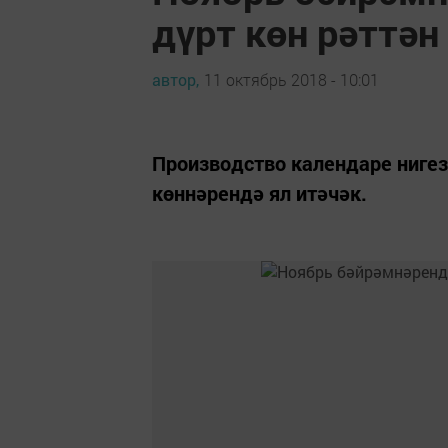
дүрт көн рәттән
автор,
11 октябрь 2018 - 10:01
Производство календаре нигезе
көннәрендә ял итәчәк.