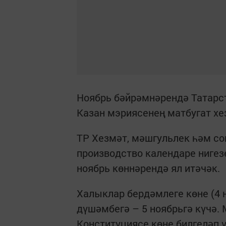
Ноябрь бәйрәмнәрендә Татарста
Казан мэриясенең матбугат хе
ТР Хезмәт, мәшгульлек һәм со
производство календаре нигезе
ноябрь көннәрендә ял итәчәк.
Халыклар бердәмлеге көне (4 
дүшәмбегә – 5 ноябрьгә күчә.
Конституциясе көне билгеләп 