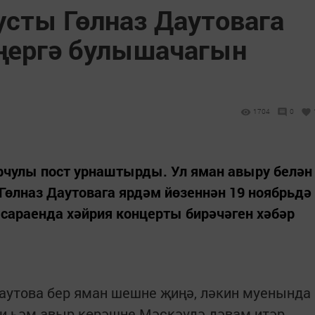
усты Гөлназ Даутовага
ңергә булышачагын
1704
0
рчулы пост урнаштырды. Ул яман авыру белән
өлназ Даутовага ярдәм йөзеннән 19 ноябрьдә
сараенда хәйрия концерты бирәчәген хәбәр
 Даутова бер яман шешне җиңә, ләкин муенында
ди һәм авыр көрәшне Мәскәүдә дәвам итәр