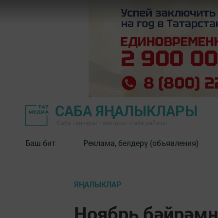
САБА ЯҢАЛЫКЛАРЫ
"Саба таңнары" газетасы - Саба районы
Баш бит
Реклама, белдерү (объявления)
ЯҢАЛЫКЛАР
Ноябрь бәйрәмн