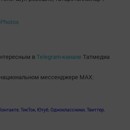
-Photos
интересным в
Telegram-канале
Татмедиа
в национальном мессенджере MАХ:
Контакте
,
ТикТок
,
Ютуб
,
Одноклассники
,
Твиттер
,