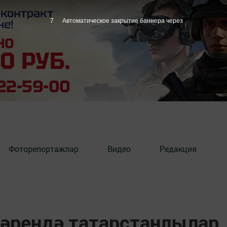
6
Автоматическое закрытие баннера через
Фоторепортажлар
Видео
Редакция
әрендә татарстанлылар