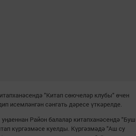
китапханәсендә "Китап сөючеләр клубы" өчен
дип исемләнгән сәнгать дәресе үткәрелде.
 уңаеннан Район балалар китапханәсендә "Буш
ап күргәзмәсе куелды. Күргәзмәдә "Аш су