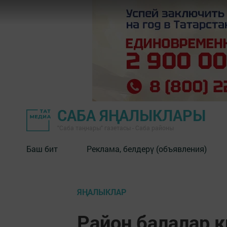
САБА ЯҢАЛЫКЛАРЫ
"Саба таңнары" газетасы - Саба районы
Баш бит
Реклама, белдерү (объявления)
ЯҢАЛЫКЛАР
Район балалар к