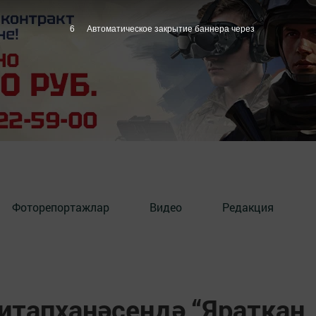
5
Автоматическое закрытие баннера через
Фоторепортажлар
Видео
Редакция
итапханәсендә “Яраткан