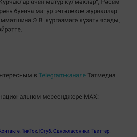
"Курчаклар өчен матур күлмәкләр", Рәсем
йрәнү буенча матур эчтәлекле журналлар
әммәтшина Э.В. күргәзмәгә күзәтү ясады,
йрәтте.
интересным в
Telegram-канале
Татмедиа
в национальном мессенджере MАХ:
Контакте
,
ТикТок
,
Ютуб
,
Одноклассники
,
Твиттер
,