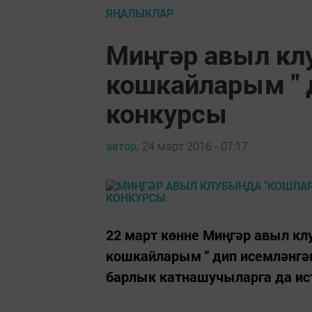
ЯҢАЛЫКЛАР
Миңгәр авыл кл
кошкайларым " 
конкурсы
автор,
24 март 2016 - 07:17
22 март көнне Миңгәр авыл кл
кошкайларым " дип исемләнг
барлык катнашучыларга да и