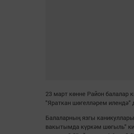
23 март көнне Район балалар 
"Яраткан шөгелләрем илендә" 
Балаларның язгы каникуллары
вакытымда күркәм шөгыль" кит