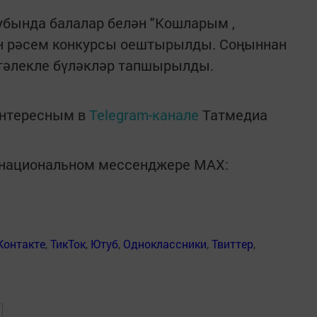
убында балалар белән "Кошларым ,
н рәсем конкурсы оештырылды. Соңыннан
тәлекле бүләкләр тапшырылды.
интересным в
Telegram-канале
Татмедиа
в национальном мессенджере MАХ:
Контакте
,
ТикТок
,
Ютуб
,
Одноклассники
,
Твиттер
,