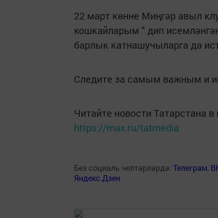
22 март көнне Миңгәр авыл кл
кошкайларым " дип исемләнгә
барлык катнашучыларга да ис
Следите за самым важным и 
Читайте новости Татарстана 
https://max.ru/tatmedia
Без социаль челтәрләрдә:
Телеграм
,
В
Яндекс.Дзен