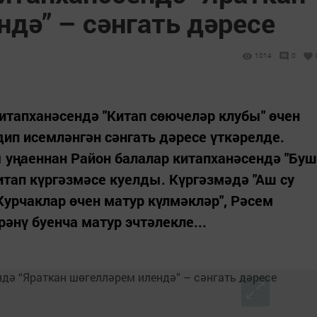
дә” – сәнгать дәресе
1014
0
китапханәсендә "Китап сөючеләр клубы" өчен
дип исемләнгән сәнгать дәресе үткәрелде.
 уңаеннан Район балалар китапханәсендә "Буш
тап күргәзмәсе куелды. Күргәзмәдә "Аш су
"Курчаклар өчен матур күлмәкләр", Рәсем
рәнү буенча матур эчтәлекле...