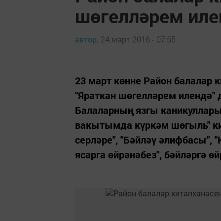
шөгелләрем илен
автор,
24 март 2016 - 07:55
23 март көнне Район балалар 
"Яраткан шөгелләрем илендә" 
Балаларның язгы каникуллары
вакытымда күркәм шөгыль" ки
серләре", "Бәйләү әлифбасы", 
ясарга өйрәнәбез", бәйләргә өй