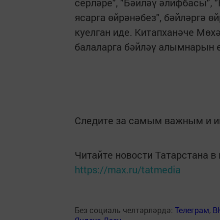
серләре", "Бәйләү әлифбасы", 
ясарга өйрәнәбез", бәйләргә ө
куелган иде. Китапханәче Мөх
балаларга бәйләү алымнарын ө
Следите за самым важным и 
Читайте новости Татарстана 
https://max.ru/tatmedia
Без социаль челтәрләрдә:
Телеграм
,
В