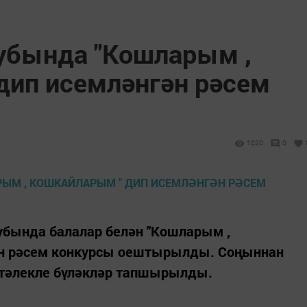
убында "Кошларым ,
дип исемләнгән рәсем
1020
0
убында балалар белән "Кошларым ,
ән рәсем конкурсы оештырылды. Соңыннан
стәлекле бүләкләр тапшырылды.