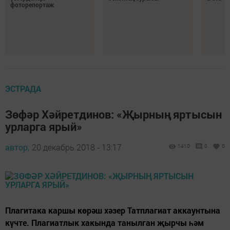
фоторепортаж
ЭСТРАДА
Зөфәр Хәйретдинов: «Җырның яртысын
урларга ярый»
автор,
20 декабрь 2018 - 13:17
1410
0
0
Плагитака каршы көрәш хәзер Татплагиат аккаунтына
күчте. Плагиатлык хакында танылган җырчы һәм