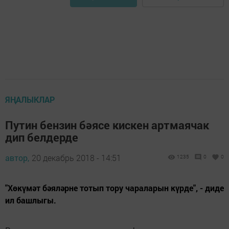
ЯҢАЛЫКЛАР
Путин бензин бәясе кискен артмаячак
дип белдерде
автор,
20 декабрь 2018 - 14:51
1235
0
0
"Хөкүмәт бәяләрне тотып тору чараларын күрде", - диде
ил башлыгы.