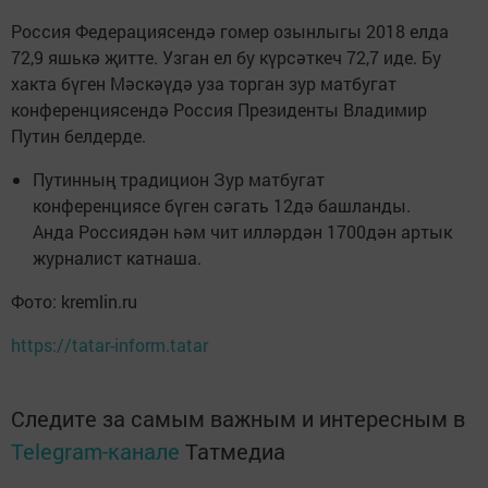
Россия Федерациясендә гомер озынлыгы 2018 елда
72,9 яшькә җитте. Узган ел бу күрсәткеч 72,7 иде. Бу
хакта бүген Мәскәүдә уза торган зур матбугат
конференциясендә Россия Президенты Владимир
Путин белдерде.
Путинның традицион Зур матбугат
конференциясе бүген сәгать 12дә башланды.
Анда Россиядән һәм чит илләрдән 1700дән артык
журналист катнаша.
Фото: kremlin.ru
https://tatar-inform.tatar
Следите за самым важным и интересным в
Telegram-канале
Татмедиа