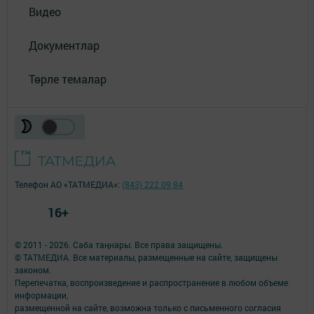
Видео
Документлар
Төрле темалар
Телефон АО «ТАТМЕДИА»:
(843) 222 09 84
16+
© 2011 - 2026. Саба таңнары. Все права защищены.
© ТАТМЕДИА. Все материалы, размещенные на сайте, защищены
законом.
Перепечатка, воспроизведение и распространение в любом объеме
информации,
размещенной на сайте, возможна только с письменного согласия