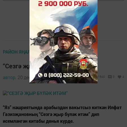
РАЙОН ЯҢАЛЫКЛАРЫ
“Сезгә җыр бүләк итәм”
автор,
20 декабрь 2018 - 13:53
1540
0
4
“Яз” нәшриятында арабыздан вакытсыз киткән Илфат
Газизҗановның “Сезгә җыр бүләк итәм” дип
исемләнгән китабы дөнья күрде.