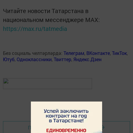
Читайте новости Татарстана в
национальном мессенджере MАХ:
https://max.ru/tatmedia
Без социаль челтәрләрдә:
Телеграм
,
ВКонтакте
,
ТикТок
,
Ютуб
,
Одноклассники
,
Твиттер
,
Яндекс.Дзен
Перейти на страницу новости