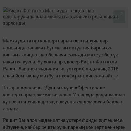
Мәскәүдә татар концертларын оештыручылар
арасында сәламәт булмаган ситуация барлыкка
килгән - концертлар берничә сәхнәдә махсус бер үк
вакытка куела. Бу хакта продюсер Рифат Фәттахов
Рәшит Ваһапов мәдәниятне үстерү фондының 2018
елны йомгаклау матбугат конференциясендә әйтте.
Татар продюсеры "Дуслык күпере" фестивале
концертларын икенче сезонын Мәскәүдә уздырмавын
күп оештыручыларның намуслы эшләмәвенә бәйләп
аңлата.
Рәшит Ваһапов мәдәниятне үстерү фонды җитәкчесе
әйтүенчә, кайбер оештыручыларның концерт көннәрен