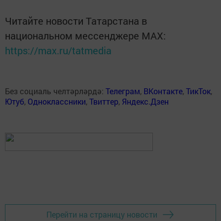
Читайте новости Татарстана в
национальном мессенджере MАХ:
https://max.ru/tatmedia
Без социаль челтәрләрдә:
Телеграм
,
ВКонтакте
,
ТикТок
,
Ютуб
,
Одноклассники
,
Твиттер
,
Яндекс.Дзен
Перейти на страницу новости