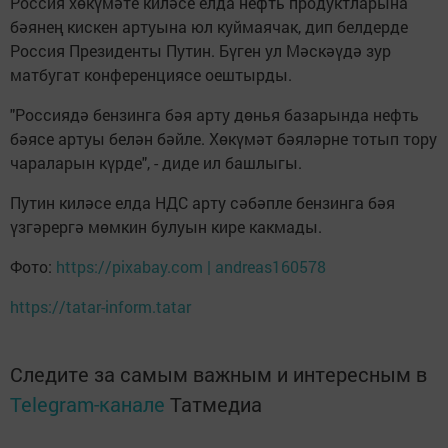
Россия хөкүмәте киләсе елда нефть продуктларына
бәянең кискен артуына юл куймаячак, дип белдерде
Россия Президенты Путин. Бүген ул Мәскәүдә зур
матбугат конференциясе оештырды.
"Россиядә бензинга бәя арту дөнья базарында нефть
бәясе артуы белән бәйле. Хөкүмәт бәяләрне тотып тору
чараларын күрде", - диде ил башлыгы.
Путин киләсе елда НДС арту сәбәпле бензинга бәя
үзгәрергә мөмкин булуын кире какмады.
Фото:
https://pixabay.com | andreas160578
https://tatar-inform.tatar
Следите за самым важным и интересным в
Telegram-канале
Татмедиа