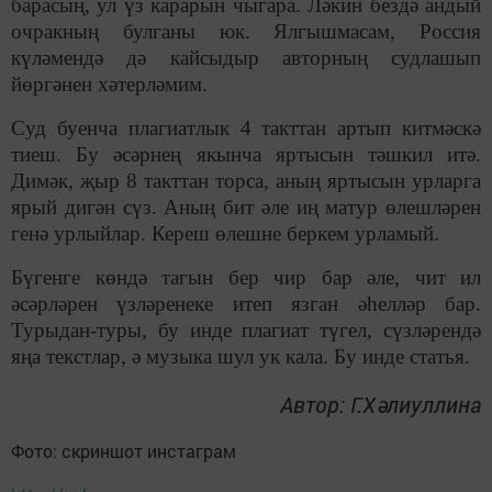
барасың, ул үз карарын чыгара. Ләкин бездә андый
очракның булганы юк. Ялгышмасам, Россия
күләмендә дә кайсыдыр авторның судлашып
йөргәнен хәтерләмим.
Суд буенча плагиатлык 4 такттан артып китмәскә
тиеш. Бу әсәрнең якынча яртысын тәшкил итә.
Димәк, җыр 8 такттан торса, аның яртысын урларга
ярый дигән сүз. Аның бит әле иң матур өлешләрен
генә урлыйлар. Кереш өлешне беркем урламый.
Бүгенге көндә тагын бер чир бар әле, чит ил
әсәрләрен үзләренеке итеп язган әһелләр бар.
Турыдан-туры, бу инде плагиат түгел, сүзләрендә
яңа текстлар, ә музыка шул ук кала. Бу инде статья.
Автор: Г.Хәлиуллина
Фото: скриншот инстаграм