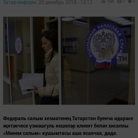
Татар-информ,
20 декабрь 2018 - 13:12
1288
0
0
Федераль салым хезмәтенең Татарстан буенча идарәсе
җитәкчесе үзмәшгуль кешеләр клиент белән хисапны
«Минем салым» кушымтасы аша ясаячак, диде.