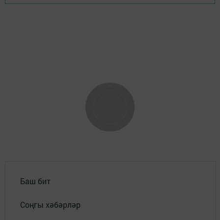
Баш бит
Соңгы хәбәрләр