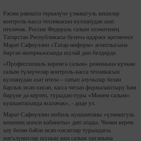
Рәсми рәвештә теркәлүче үзмәшгуль кешеләр
контроль-касса техникасын кулланудан азат
ителәчәк. Россия Федераль салым хезмәтенең
Татарстан Республикасы буенча идарәсе җитәкчесе
Марат Сафиуллин «Татар-информ» агентлыгына
биргән интервьюсында шулай дип белдерде.
«Профессиональ керемгә салым» режимына күчкән
салым түләүчеләр контроль-касса техникасын
кулланудан азат ителә – сатып алучылар белән
барлык исәп-хисап, касса чегын формалаштыру һәм
бирүне дә кертеп, турыдан-туры «Минем салым»
кушымтасында ясалачак», - диде ул.
Марат Сафиуллин мобиль кушымтаны «үзмәшгуль
кешенең шәхси кабинеты» дип атады. Чөнки керем
алу белән бәйле исәп-хисаплар турындагы
мәгълүматлар шуның аша салым органына