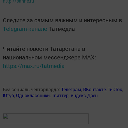
http://sahne.ru
Следите за самым важным и интересным в
Telegram-канале
Татмедиа
Читайте новости Татарстана в
национальном мессенджере MАХ:
https://max.ru/tatmedia
Без социаль челтәрләрдә:
Телеграм
,
ВКонтакте
,
ТикТок
,
Ютуб
,
Одноклассники
,
Твиттер
,
Яндекс.Дзен