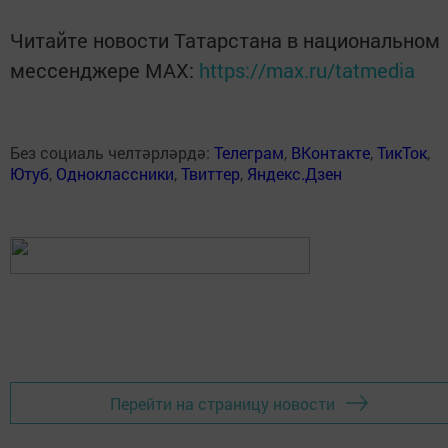
Читайте новости Татарстана в национальном
мессенджере MАХ:
https://max.ru/tatmedia
Без социаль челтәрләрдә:
Телеграм
,
ВКонтакте
,
ТикТок
,
Ютуб
,
Одноклассники
,
Твиттер
,
Яндекс.Дзен
Перейти на страницу новости