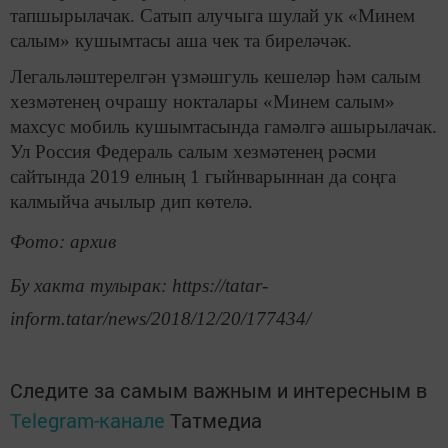
тапшырылачак. Сатып алучыга шулай ук «Минем
салым» кушымтасы аша чек та биреләчәк.
Легальләштерелгән үзмәшгуль кешеләр һәм салым
хезмәтенең очрашу нокталары «Минем салым»
махсус мобиль кушымтасында гамәлгә ашырылачак.
Ул Россия Федераль салым хезмәтенең рәсми
сайтында 2019 елның 1 гыйнварыннан да соңга
калмыйча ачылыр дип көтелә.
Фото: архив
Бу хакта тулырак: https://tatar-
inform.tatar/news/2018/12/20/177434/
Следите за самым важным и интересным в
Telegram-канале
Татмедиа