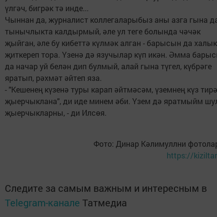
үлгәч, бигрәк тә инде...
Чыннан да, журналист коллегаларыбыз аны азга гына д
тынычлыкта калдырмый, әле ул теге болында чәчәк
җыйган, әле бу кибеттә күлмәк алган - барысын да халы
җиткереп тора. Үзенә дә язучылар күп икән. Әмма бары
да начар уй белән дип булмый, алай гына түгел, күбрәге
яратып, рәхмәт әйтеп яза.
- "Кешенең күзенә туры карап әйтмәсәм, үземнең күз тир
җыерчыклана", ди иде минем әби. Үзем дә яратмыйм шу
җыерчыкларны, - ди Илсөя.
Фото: Динар Кәлимуллни фотола
https://kizilta
Следите за самым важным и интересным в
Telegram-канале
Татмедиа