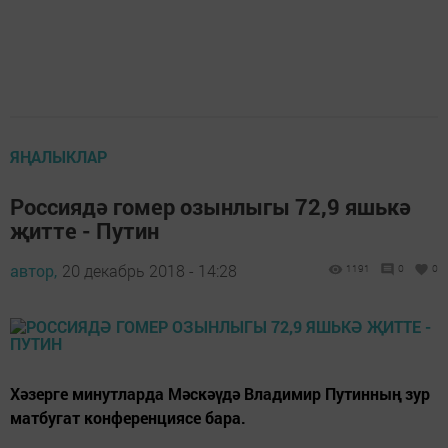
ЯҢАЛЫКЛАР
Россиядә гомер озынлыгы 72,9 яшькә
җитте - Путин
автор,
20 декабрь 2018 - 14:28
1191
0
0
Хәзерге минутларда Мәскәүдә Владимир Путинның зур
матбугат конференциясе бара.