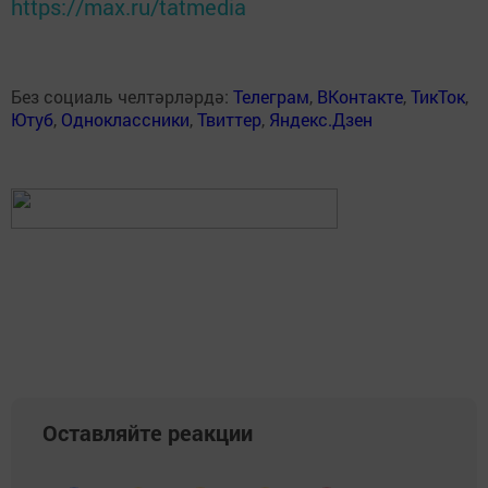
https://max.ru/tatmedia
Без социаль челтәрләрдә:
Телеграм
,
ВКонтакте
,
ТикТок
,
Ютуб
,
Одноклассники
,
Твиттер
,
Яндекс.Дзен
Оставляйте реакции