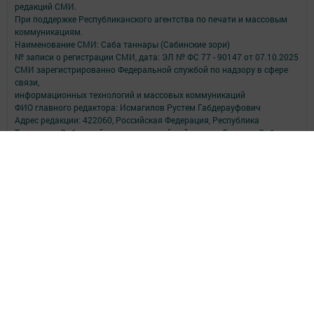
редакций СМИ.
При поддержке Республиканского агентства по печати и массовым
коммуникациям.
Наименование СМИ: Саба таннары (Сабинские зори)
№ записи о регистрации СМИ, дата: ЭЛ № ФС 77 - 90147 от 07.10.2025
СМИ зарегистрированно Федеральной службой по надзору в сфере
связи,
информационных технологий и массовых коммуникаций
ФИО главного редактора: Исмагилов Рустем Габдерауфович
Адрес редакции: 422060, Российская Федерация, Республика
Татарстан, Сабинский муниципальный район, п.г.т. Богатые Сабы, ул.
Тукая, д. 95
Телефон редакции: (84362) 2-30-58
Электронная почта: saba-tannary@tatmedia.com
Почта филиала для сообщений о фактах коррупции: saba-
tannary@tatmedia.com
Учредитель СМИ: АО «ТАТМЕДИА»
Антикоррупционная политика
АО «ТАТМЕДИА» использует «cookie»
для персонализации сервисов и
удобства пользователей сайтом.
Использование «cookie» можно отменить в настройках браузера.
Политика конфиденциальности