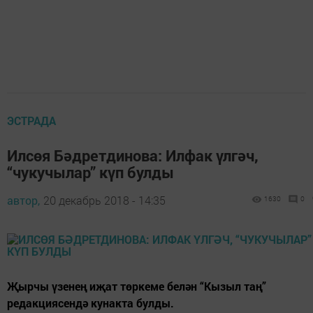
ЭСТРАДА
Илсөя Бәдретдинова: Илфак үлгәч,
“чукучылар” күп булды
автор,
20 декабрь 2018 - 14:35
1630
0
Җырчы үзенең иҗат төркеме белән “Кызыл таң”
редакциясендә кунакта булды.