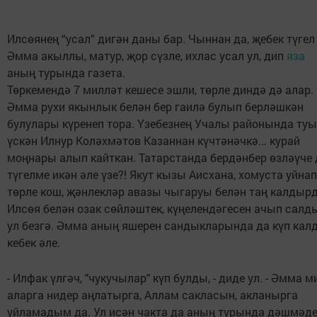
Илсөянең “усал” дигән даны бар. Чыннан да, җебек түгел 
Әмма акыллы, матур, җор сүзле, ихлас усал ул, дип
яза
аның турында газета.
Төркемендә 7 милләт кешесе эшли, төрле диндә дә алар.
Әмма рухи якынлык белән бер гаилә булып берләшкән
булулары күренеп тора. Үзебезнең Учалы районында туы
үскән Илнур Коләхмәтов Казаннан күчтәнәчкә... курай
моңнары алып кайткан. Татарстанда бердәнбер өзләүче 
түгелме икән әле үзе?! Якут кызы Аисхана, хомуста уйнап
төрле кош, җәнлекләр авазы чыгаруы белән таң калдыр
Илсөя белән озак сөйләштек, күңелендәгесен ачып салд
ул безгә. Әмма аның яшерен сандыкларында да күп кал
кебек әле.
- Илфак үлгәч, "чукучылар" күп булды, - диде ул. - Әмма м
аларга нидер аңлатырга, Аллам сакласын, акланырга
уйламадым да. Ул исән чакта да аның турында дәшмәде