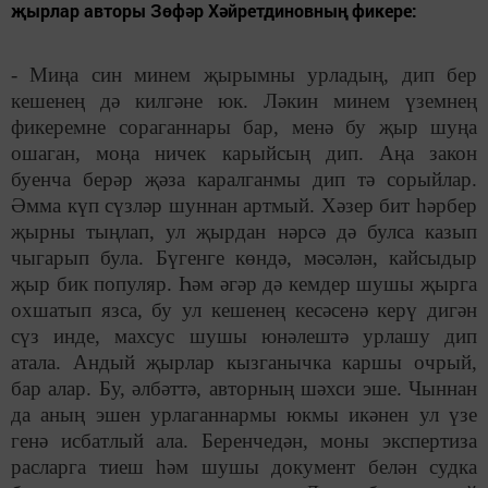
җырлар авторы Зөфәр Хәйретдиновның фикере:
- Миңа син минем җырымны урладың, дип бер
кешенең дә килгәне юк. Ләкин минем үземнең
фикеремне сораганнары бар, менә бу җыр шуңа
ошаган, моңа ничек карыйсың дип. Аңа закон
буенча берәр җәза каралганмы дип тә сорыйлар.
Әмма күп сүзләр шуннан артмый. Хәзер бит һәрбер
җырны тыңлап, ул җырдан нәрсә дә булса казып
чыгарып була. Бүгенге көндә, мәсәлән, кайсыдыр
җыр бик популяр. Һәм әгәр дә кемдер шушы җырга
охшатып язса, бу ул кешенең кесәсенә керү дигән
сүз инде, махсус шушы юнәлештә урлашу дип
атала. Андый җырлар кызганычка каршы очрый,
бар алар. Бу, әлбәттә, авторның шәхси эше. Чыннан
да аның эшен урлаганнармы юкмы икәнен ул үзе
генә исбатлый ала. Беренчедән, моны экспертиза
расларга тиеш һәм шушы документ белән судка