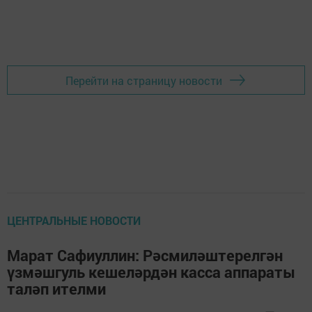
Перейти на страницу новости
ЦЕНТРАЛЬНЫЕ НОВОСТИ
Марат Сафиуллин: Рәсмиләштерелгән
үзмәшгуль кешеләрдән касса аппараты
таләп ителми