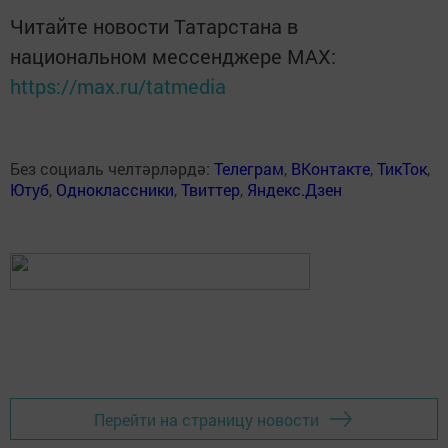
Читайте новости Татарстана в
национальном мессенджере MАХ:
https://max.ru/tatmedia
Без социаль челтәрләрдә:
Телеграм
,
ВКонтакте
,
ТикТок
,
Ютуб
,
Одноклассники
,
Твиттер
,
Яндекс.Дзен
Перейти на страницу новости