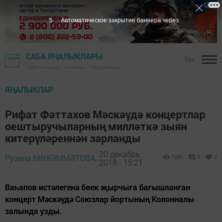
3
Автоматическое закрытие баннера через
САБА ЯҢАЛЫКЛАРЫ
16+
"Саба таңнары" газетасы - Саба районы
ЯҢАЛЫКЛАР
Рифат Фәттахов Мәскәүдә концертлар
оештыручыларның милләткә зыян
китерүләреннән зарланды
20 декабрь
Рузилә МӨХӘММӘТОВА,
1261
0
0
2018 - 15:21
Ваһапов истәлегенә бөек җырчыга багышланган
концерт Мәскәүдә Союзлар йортының Колонналы
залында узды.