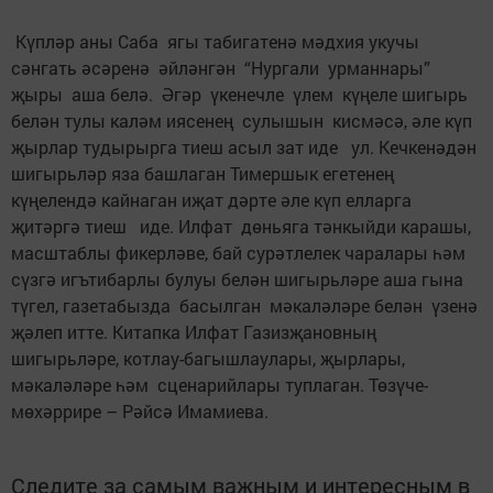
Күпләр аны Саба ягы табигатенә мәдхия укучы
сәнгать әсәренә әйләнгән “Нургали урманнары”
җыры аша белә. Әгәр үкенечле үлем күңеле шигырь
белән тулы каләм иясенең сулышын кисмәсә, әле күп
җырлар тудырырга тиеш асыл зат иде ул. Кечкенәдән
шигырьләр яза башлаган Тимершык егетенең
күңелендә кайнаган иҗат дәрте әле күп елларга
җитәргә тиеш иде. Илфат дөньяга тәнкыйди карашы,
масштаблы фикерләве, бай сурәтлелек чаралары һәм
сүзгә игътибарлы булуы белән шигырьләре аша гына
түгел, газетабызда басылган мәкаләләре белән үзенә
җәлеп итте. Китапка Илфат Газизҗановның
шигырьләре, котлау-багышлаулары, җырлары,
мәкаләләре һәм сценарийлары туплаган. Төзүче-
мөхәррире – Рәйсә Имамиева.
Следите за самым важным и интересным в