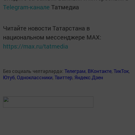
Telegram-канале
Татмедиа
Читайте новости Татарстана в
национальном мессенджере MАХ:
https://max.ru/tatmedia
Без социаль челтәрләрдә:
Телеграм
,
ВКонтакте
,
ТикТок
,
Ютуб
,
Одноклассники
,
Твиттер
,
Яндекс.Дзен