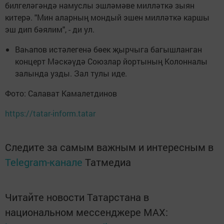
билгеләгәндә намуслы эшләмәве милләткә зыян
китерә. "Мин аларның мондый эшен милләткә каршы
эш дип бәялим", - ди ул.
Ваһапов истәлегенә бөек җырчыга багышланган
концерт Мәскәүдә Союзлар йортының Колонналы
залында узды. Зал тулы иде.
Фото: Салават Камалетдинов
https://tatar-inform.tatar
Следите за самым важным и интересным в
Telegram-канале
Татмедиа
Читайте новости Татарстана в
национальном мессенджере MАХ: