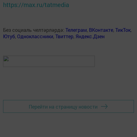
https://max.ru/tatmedia
Без социаль челтәрләрдә:
Телеграм
,
ВКонтакте
,
ТикТок
,
Ютуб
,
Одноклассники
,
Твиттер
,
Яндекс.Дзен
Перейти на страницу новости