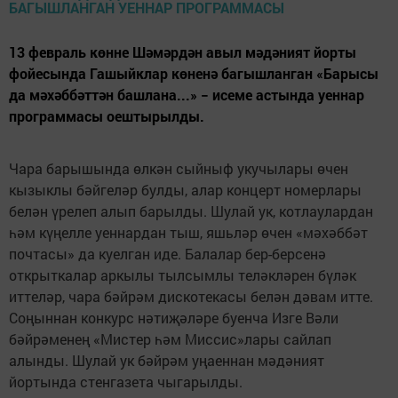
13 февраль көнне Шәмәрдән авыл мәдәният йорты
фойесында Гашыйклар көненә багышланган «Барысы
да мәхәббәттән башлана...» − исеме астында уеннар
программасы оештырылды.
Чара барышында өлкән сыйныф укучылары өчен
кызыклы бәйгеләр булды, алар концерт номерлары
белән үрелеп алып барылды. Шулай ук, котлаулардан
һәм күңелле уеннардан тыш, яшьләр өчен «мәхәббәт
почтасы» да куелган иде. Балалар бер-берсенә
открыткалар аркылы тылсымлы теләкләрен бүләк
иттеләр, чара бәйрәм дискотекасы белән дәвам итте.
Соңыннан конкурс нәтиҗәләре буенча Изге Вәли
бәйрәменең «Мистер һәм Миссис»лары сайлап
алынды. Шулай ук бәйрәм уңаеннан мәдәният
йортында стенгазета чыгарылды.