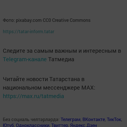
Фото: pixabay.com CC0 Creative Commons
https://tatar-inform.tatar
Следите за самым важным и интересным в
Telegram-канале
Татмедиа
Читайте новости Татарстана в
национальном мессенджере MАХ:
https://max.ru/tatmedia
Без социаль челтәрләрдә:
Телеграм
,
ВКонтакте
,
ТикТок
,
Ютуб
,
Одноклассники
,
Твиттер
,
Яндекс.Дзен