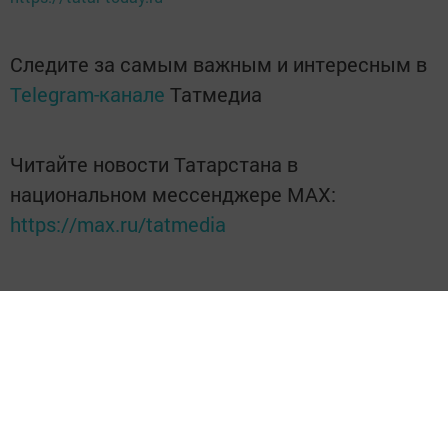
Следите за самым важным и интересным в
Telegram-канале
Татмедиа
Читайте новости Татарстана в
национальном мессенджере MАХ:
https://max.ru/tatmedia
Без социаль челтәрләрдә:
Телеграм
,
ВКонтакте
,
ТикТок
,
Ютуб
,
Одноклассники
,
Твиттер
,
Яндекс.Дзен