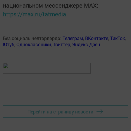
национальном мессенджере MАХ:
https://max.ru/tatmedia
Без социаль челтәрләрдә:
Телеграм
,
ВКонтакте
,
ТикТок
,
Ютуб
,
Одноклассники
,
Твиттер
,
Яндекс.Дзен
Перейти на страницу новости