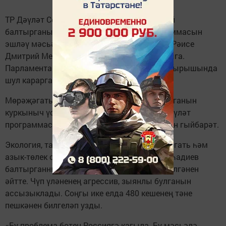
ТР Дәүләт Советы депутатлары Сосновский
балтырганын бетерү буенча дәүләт программасын
эшләү мәсьәләсе буенча Россия Хөкүмәте Рәисе
Дмитрий Медведевка мөрәҗәгать белән чыга.
Парламентарийлар бүген Дәүләт Советы утырышында
шул карарга килде.
Мөрәҗәгатьнең асылы Сосновский балтырганын
куркыныч үсемлекләр төркеменә кертеп, дәүләт
программасы эшләү һәм аны финанслаудан гыйбарәт.
Экология, табигатьтән файдалану, агросәнәгать һәм
азык-төлек сәясәте комитеты рәисе Таһир Һадиев
балтырганның 50 ел азагында барлыкка килгәнен
әйтте. Чүп үләненең агрессив, зыянлы булганын
ассызыклады. Соңгы ике елда 480 кешенең тәне
пешкәнен билгеләп узды.
«Бу проблема бөтен Россиягә кагыла. Бу мәсьәлә