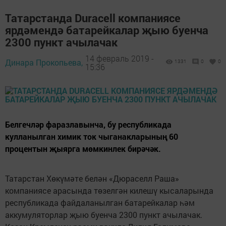
Татарстанда Duracell компаниясе
ярдәмендә батарейкалар җыю буенча
2300 пункт ачылачак
14 февраль 2019 -
Динара Прокопьева,
1331
0
0
15:36
Белгечләр фаразлавынча, бу республикада
кулланылган химик ток чыганакларының 60
процентын җыярга мөмкинлек бирәчәк.
Татарстан Хөкүмәте белән «Дюраселл Раша»
компаниясе арасында төзелгән килешү кысаларында
республикада файдаланылган батарейкалар һәм
аккумуляторлар җыю буенча 2300 пункт ачылачак.