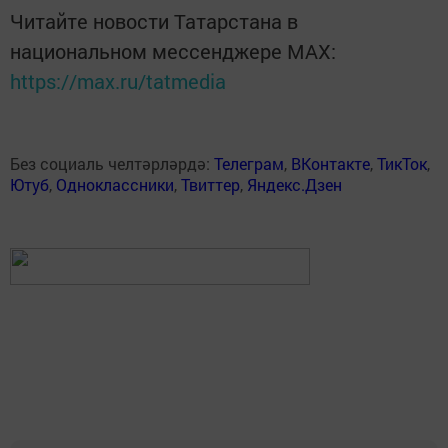
Читайте новости Татарстана в
национальном мессенджере MАХ:
https://max.ru/tatmedia
Без социаль челтәрләрдә:
Телеграм
,
ВКонтакте
,
ТикТок
,
Ютуб
,
Одноклассники
,
Твиттер
,
Яндекс.Дзен