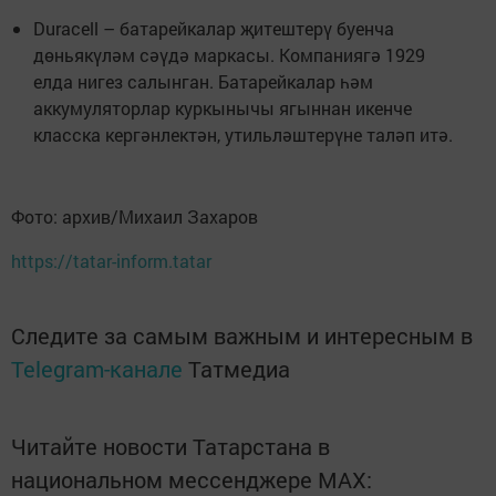
Duracell – батарейкалар җитештерү буенча
дөньякүләм сәүдә маркасы. Компаниягә 1929
елда нигез салынган. Батарейкалар һәм
аккумуляторлар куркынычы ягыннан икенче
класска кергәнлектән, утильләштерүне таләп итә.
Фото: архив/Михаил Захаров
https://tatar-inform.tatar
Следите за самым важным и интересным в
Telegram-канале
Татмедиа
Читайте новости Татарстана в
национальном мессенджере MАХ: