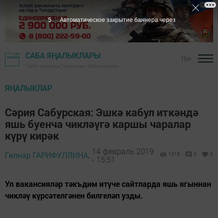
4
Автоматическое закрытие баннера через
САБА ЯҢАЛЫКЛАРЫ
16+
"Саба таңнары" газетасы - Саба районы
ЯҢАЛЫКЛАР
Сәрия Сабурская: Эшкә кабул иткәндә
яшь буенча чикләүгә каршы чаралар
күрү кирәк
14 февраль 2019
Гөлнар ГАРИФУЛЛИНА,
1315
0
0
- 15:51
Ул вакансияләр тәкъдим итүче сайтларда яшь ягыннан
чикләү күрсәтелгәнен билгеләп узды.