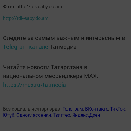
Фото: http://rdk-saby.do.am
http://rdk-saby.do.am
Следите за самым важным и интересным в
Telegram-канале
Татмедиа
Читайте новости Татарстана в
национальном мессенджере MАХ:
https://max.ru/tatmedia
Без социаль челтәрләрдә:
Телеграм
,
ВКонтакте
,
ТикТок
,
Ютуб
,
Одноклассники
,
Твиттер
,
Яндекс.Дзен