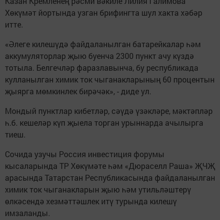
Казан Кремленең рәсми вәкиле Лилия Галимова
Хөкүмәт йортында узган брифингта шул хакта хәбәр
итте.
«Әлеге килешүдә файдаланылган батарейкалар һәм
аккумуляторлар җыю буенча 2300 пункт ачу күздә
тотыла. Белгечләр фаразлавынча, бу республикада
кулланылган химик ток чыганакларының 60 процентын
җыярга мөмкинлек бирәчәк», - диде ул.
Мондый пунктлар кибетләр, сәүдә үзәкләре, мәктәпләр
һ.б. кешеләр күп җыела торган урыннарда ачылырга
тиеш.
Сочида узучы Россия инвестиция форумы
кысаларында ТР Хөкүмәте һәм «Дюраселл Раша» ҖЧҖ
арасында Татарстан Республикасында файдаланылган
химик ток чыганакларын җыю һәм утильләштерү
өлкәсендә хезмәттәшлек итү турында килешү
имзаланды.