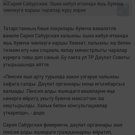
Татарстанның Кеше хокуклары буенча вәкаләтле
вәкиле Сәрия Сабурская халыкны эшкә кабул иткәндә
яшь буенча чикләүгә каршы Хезмәт, халыкны эш белән
тәэмин итү һәм социаль яклау министрлыгы чаралар
күрергә тиеш дип саный. Бу хакта ул ТР Дәүләт Советы
утырышында әйтте.
«Пенсия яше арту турында закон үзгәрүе халыкны
хафага салды. Дәүләт органнары моңа игътибарсыз
калмады. Пенсия алды яшендәге кешеләрне яңа
һөнәргә өйрәтү, укыту буенча максатчан эш
оештырылды. Халык белән консультацияләр
үткәрелде», - диде.
Сәрия Сабурская фикеренчә, дәүләт органнары эше
пенсия алды яшендәге гражданнарны өйрәтеп,