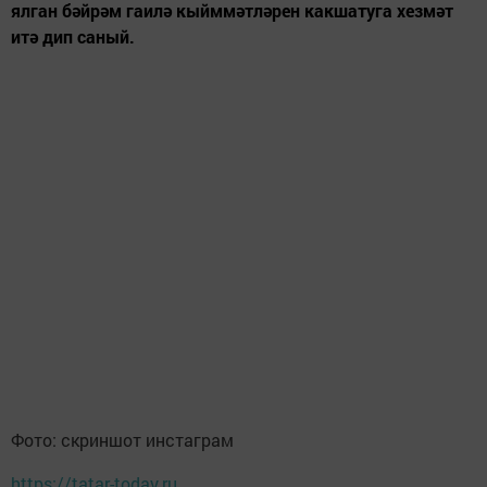
ялган бәйрәм гаилә кыйммәтләрен какшатуга хезмәт
итә дип саный.
Фото: скриншот инстаграм
https://tatar-today.ru