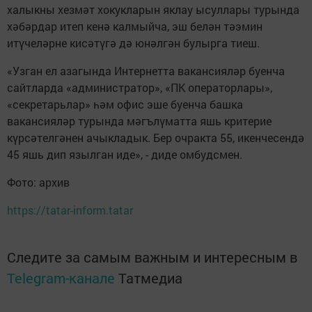
халыкны хезмәт хокукларын яклау ысуллары турында
хәбәрдар итеп кенә калмыйча, эш белән тәэмин
итүчеләрне кисәтүгә дә юнәлгән булырга тиеш.
«Узган ел азагында Интернетта вакансияләр буенча
сайтларда «администратор», «ПК операторлары»,
«секретарьлар» һәм офис эше буенча башка
вакансияләр турында мәгълүматта яшь критерие
күрсәтелгәнен ачыкладык. Бер очракта 55, икенчесендә
45 яшь дип язылган иде», - диде омбудсмен.
Фото: архив
https://tatar-inform.tatar
Следите за самым важным и интересным в
Telegram-канале
Татмедиа