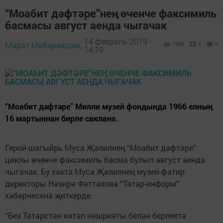
“Моабит дәфтәре”нең өченче факсимиль
басмасы август аенда чыгачак
14 февраль 2019 -
Марат Мөбәрәкшин,
1559
0
0
14:19
“Моабит дәфтәре” Милли музей фондында 1966 елның
16 мартыннан бирле саклана.
Герой-шагыйрь Муса Җәлилнең “Моабит дәфтәре”
циклы өченче факсимиль басма булып август аенда
чыгачак. Бу хакта Муса Җәлилнең музей-фатир
директоры Нәзирә Фәттахова “Татар-информ”
хәбәрчесенә җиткерде.
“Без Татарстан китап нәшрияты белән берлектә