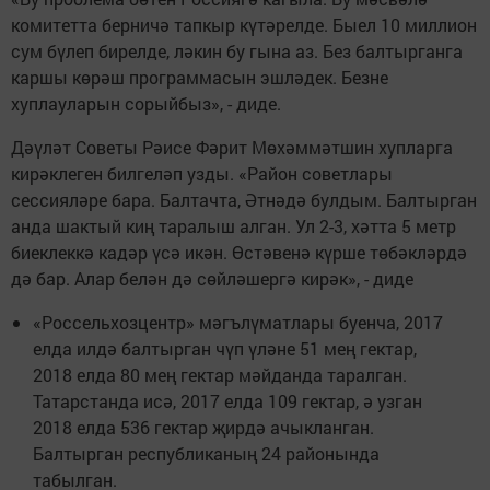
комитетта берничә тапкыр күтәрелде. Быел 10 миллион
сум бүлеп бирелде, ләкин бу гына аз. Без балтырганга
каршы көрәш программасын эшләдек. Безне
хуплауларын сорыйбыз», - диде.
Дәүләт Советы Рәисе Фәрит Мөхәммәтшин хупларга
кирәклеген билгеләп узды. «Район советлары
сессияләре бара. Балтачта, Әтнәдә булдым. Балтырган
анда шактый киң таралыш алган. Ул 2-3, хәтта 5 метр
биеклеккә кадәр үсә икән. Өстәвенә күрше төбәкләрдә
дә бар. Алар белән дә сөйләшергә кирәк», - диде
«Россельхозцентр» мәгълүматлары буенча, 2017
елда илдә балтырган чүп үләне 51 мең гектар,
2018 елда 80 мең гектар мәйданда таралган.
Татарстанда исә, 2017 елда 109 гектар, ә узган
2018 елда 536 гектар җирдә ачыкланган.
Балтырган республиканың 24 районында
табылган.