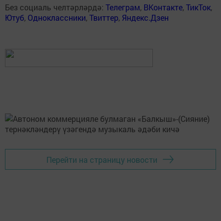
Без социаль челтәрләрдә:
Телеграм
,
ВКонтакте
,
ТикТок
,
Ютуб
,
Одноклассники
,
Твиттер
,
Яндекс.Дзен
Перейти на страницу новости