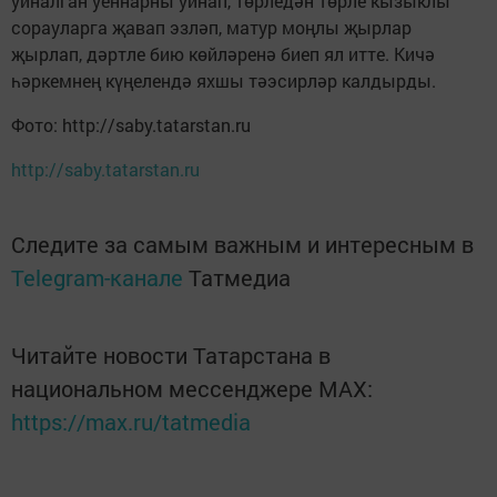
уйналган уеннарны уйнап, төрледән төрле кызыклы
сорауларга җавап эзләп, матур моңлы җырлар
җырлап, дәртле бию көйләренә биеп ял итте. Кичә
һәркемнең күңелендә яхшы тәэсирләр калдырды.
Фото: http://saby.tatarstan.ru
http://saby.tatarstan.ru
Следите за самым важным и интересным в
Telegram-канале
Татмедиа
Читайте новости Татарстана в
национальном мессенджере MАХ:
https://max.ru/tatmedia