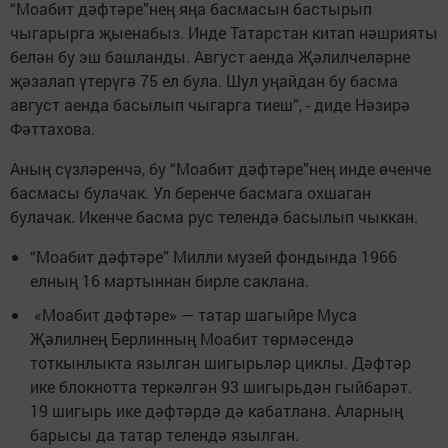
“Моабит дәфтәре”нең яңа басмасын бастырып
чыгарырга җыенабыз. Инде Татарстан китап нәшрияты
белән бу эш башланды. Август аенда Җәлилчеләрне
җәзалап үтерүгә 75 ел була. Шул уңайдан бу басма
август аенда басылып чыгарга тиеш”, - диде Нәзирә
Фәттахова.
Аның сүзләренчә, бу “Моабит дәфтәре”нең инде өченче
басмасы булачак. Ул беренче басмага охшаган
булачак. Икенче басма рус телендә басылып чыккан.
“Моабит дәфтәре” Милли музей фондында 1966
елның 16 мартыннан бирле саклана.
«Моабит дәфтәре» — татар шагыйре Муса
Җәлилнең Берлинның Моабит төрмәсендә
тоткынлыкта язылган шигырьләр циклы. Дәфтәр
ике блокнотта теркәлгән 93 шигырьдән гыйбарәт.
19 шигырь ике дәфтәрдә дә кабатлана. Аларның
барысы да татар телендә язылган.