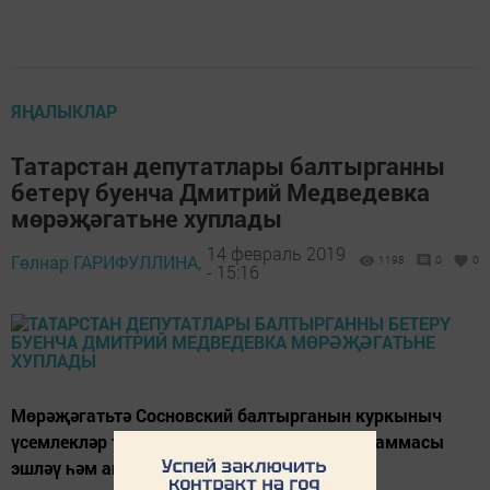
ЯҢАЛЫКЛАР
Татарстан депутатлары балтырганны
бетерү буенча Дмитрий Медведевка
мөрәҗәгатьне хуплады
14 февраль 2019
Гөлнар ГАРИФУЛЛИНА,
1198
0
0
- 15:16
Мөрәҗәгатьтә Сосновский балтырганын куркыныч
үсемлекләр төркеменә кертеп, дәүләт программасы
эшләү һәм аны финанслау сорала.