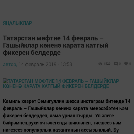
ЯҢАЛЫКЛАР
Татарстан мөфтие 14 февраль –
Гашыйклар көненә карата катгый
фикерен белдерде
автор,
14 февраль 2019 - 13:58
1529
0
0
Камиль хәзрәт Сәмигуллин шәхси инстаграм битендә 14
февраль – Гашыйклар көненә карата мөнәсәбәтен һәм
фикерен белдердеп, язма урнаштырды. Ул әлеге
бәйрәмнең рухи эчтәлегендә шикләнеп, тиешсез һәм
нигезсез популярлык казанганын ассызыклый. Бу