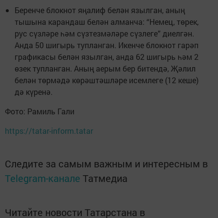
Беренче блокнот яңалиф белән язылган, аның
тышына карандаш белән алманча: “Немец, төрек,
рус сүзләре һәм сүзтезмәләре сүзлеге” диелгән.
Анда 50 шигырь тупланган. Икенче блокнот гарәп
графикасы белән язылган, анда 62 шигырь һәм 2
өзек тупланган. Аның аерым бер битендә, Җәлил
белән төрмәдә көрәштәшләре исемлеге (12 кеше)
дә күренә.
Фото: Рамиль Гали
https://tatar-inform.tatar
Следите за самым важным и интересным в
Telegram-канале
Татмедиа
Читайте новости Татарстана в