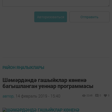
Отправить
Авторизоваться
РАЙОН ЯҢАЛЫКЛАРЫ
Шәмәрдәндә гашыйклар көненә
багышланган уеннар программасы
автор,
14 февраль 2019 - 15:40
2248
0
0