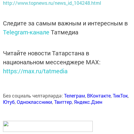
http://www.topnews.ru/news_id_104248.html
Следите за самым важным и интересным в
Telegram-канале
Татмедиа
Читайте новости Татарстана в
национальном мессенджере MАХ:
https://max.ru/tatmedia
Без социаль челтәрләрдә:
Телеграм
,
ВКонтакте
,
ТикТок
,
Ютуб
,
Одноклассники
,
Твиттер
,
Яндекс.Дзен