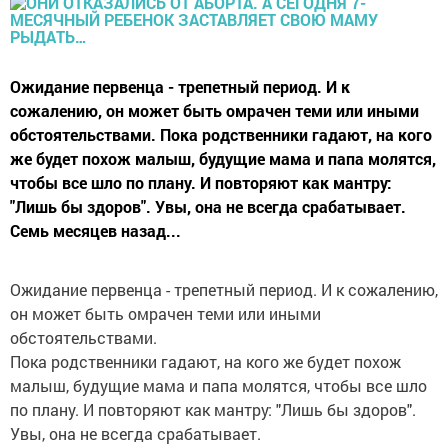
Ожидание первенца - трепетный период. И к
сожалению, он может быть омрачен теми или иными
обстоятельствами. Пока родственники гадают, на кого
же будет похож малыш, будущие мама и папа молятся,
чтобы все шло по плану. И повторяют как мантру:
"Лишь бы здоров". Увы, она не всегда срабатывает.
Семь месяцев назад...
Ожидание первенца - трепетный период. И к сожалению,
он может быть омрачен теми или иными
обстоятельствами.
Пока родственники гадают, на кого же будет похож
малыш, будущие мама и папа молятся, чтобы все шло
по плану. И повторяют как мантру: "Лишь бы здоров".
Увы, она не всегда срабатывает.