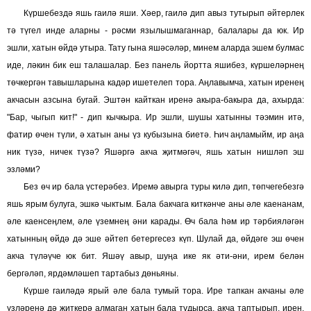
Күршебездә яшь гаилә яши. Хәер, гаилә дип авыз тутырып әйтерлек
тә түгел инде аларны - рәсми язылышмаганнар, балалары да юк. Ир
эшли, хатын өйдә утыра. Тату гына яшәсәләр, минем аларда эшем булмас
иде, ләкин бик еш талашалар. Без панель йортта яшибез, күршеләрнең
төчкергән тавышларына кадәр ишетелеп тора. Аңлавымча, хатын иренең
акчасын азсына бугай. Эштән кайткан иренә акыра-бакыра да, ахырда:
"Бар, чыгып кит!" - дип кычкыра. Ир эшли, шушы хатынны тәэмин итә,
фатир өчен түли, ә хатын аны үз кубызына биетә. Һич аңламыйм, ир аңа
ник түзә, ничек түзә? Яшәргә акча җитмәгәч, яшь хатын нишләп эш
эзләми?
Без өч ир бала үстерәбез. Иремә авырга туры килә дип, төпчегебезгә
яшь ярым булуга, эшкә чыктым. Бала бакчага киткәнче аны әле каенанам,
әле каенсеңлем, әле үземнең әни карады. Өч бала һәм ир тәрбияләгән
хатынның өйдә дә эше әйтеп бетергесез күп. Шулай да, өйдәге эш өчен
акча түләүче юк бит. Яшәү авыр, шуңа ике як әти-әни, ирем белән
бергәләп, ярдәмләшеп тартабыз дөньяны.
Күрше гаиләдә ярый әле бала тумый тора. Ире тапкан акчаны әле
үзләренә дә җиткерә алмаган хатын бала тудырса, акча таптырып, ирен,