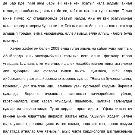
дә бар иде. Мин аны бары өч кенә көн озатып кала алдым, аннан
командировкабызның вакыты бетеп, кайтып китәргә туры килде. Талия
мине тимер юл станциясендә озатып калды. Аны өч көн озатуымнан
алган тәэсир гомерем буена җитте. Без әле аның белән озак вакыт хатлар
алышып тордык, әмма җырдагыча, әллә язмыш, әллә ялгыш - бергә була
алмадык...
Хәләл җефетем белән 2009 елда туган авылыма сабантуйга кайттык.
Абыйларда яшь чакларыбызны сагынып искә алып, фотолар карап
утырдык. Шулвакыт, көтмәгәндә, яшьлек мәхәббәтемнең миңа истәлеккә
дип җибәргән ике фотосы килеп чыкты. Җитмәсә, 1959 елда
җибәргәненең артына йөрәгемне өзәрлек сүзләр: "Яшьлек бүләгем, сакла,
гүзәлем", - дип язылган иде. Талиянең үзен күргәндәй булдым, йөрәгем
кузгалды. Беренче очрашкан, танышкан кичләребезне уйлап,
карточкаларга озак карап утырдым, яшьлекне, Талияне сагынудан
күзләремә яшьләр килде. Туган җирдән торган җиргә - Уфага киткәч, өч
көннән мине чираттагы инфаркт аяктан екты. "Ашыгыч ярдәм" белән
сырхауханәгә, реанимациягә илтеп салып, анда ике көн, аннан гомуми
палатада атналар буе яткырып, ахыр чиктә Кардиология диспансерына