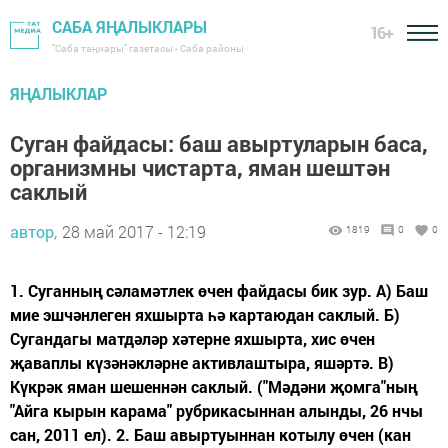
САБА ЯҢАЛЫКЛАРЫ
16+
"Саба таңнары" газетасы - Саба районы
ЯҢАЛЫКЛАР
Суган файдасы: баш авыртуларын баса,
организмны чистарта, яман шештән
саклый
автор,
28 май 2017 - 12:19
1819
0
0
1. Суганның сәламәтлек өчен файдасы бик зур. А) Баш
мие эшчәнлеген яхшырта һә картаюдан саклый. Б)
Сугандагы матдәләр хәтерне яхшырта, хис өчен
җаваплы күзәнәкләрне активлаштыра, яшәртә. В)
Күкрәк яман шешеннән саклый. ("Мәдәни җомга"ның
"Айга кырын карама" рубрикасыннан алынды, 26 нчы
сан, 2011 ел). 2. Баш авыртуыннан котылу өчен (кан