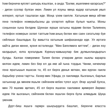
һәм берничә куплет шигырь язылган, ә анда: "Бәлки, ишегемне кагарсың?"
- дигән сүзләр булган икән. Ләкин ул язуны миңа кадәр хатыным укып
өлгереп, ертып ташлаган иде. Моңа үзем гаепле. Хатыным миңа әйтми
генә телефон номерыбызны да үзгәртеп куйган булып чыкты. Моны
соңыннан гына белдем. Шуннан күрше хатыны ярдәме белән Талиянең
телефон номерын эзләп таптым һәм аның белән көн саен сәгатьләр буе
сөйләшә башладык. Бу вакытта хатыным шифаханәдә иде. Ул иртәгә
кайта дигән көнне, кухня өстәлендә: "Мин Бөгелмәгә киттем", - дигән язу
калдырып, юлга кузгалдым. Күрешү-кавышулар бик дулкынландыргыч
булды. Калган гомеремне Талия белән үткәрәм дигән ныклы карарга
килгән идем, ләкин без бер ел да ике ай гына тордык. Чөнки, ничекләр
генә яратышып яшәсәк тә, 45 ел бергә дөнья көткән, көн күргән гаилә
барыбер үзенә тартты. Хәзер мин Уфада, үз гаиләмдә. Кызганыч, барлык
хатыннар да минем яшьли сөйгәнем кебек түгел шул. Әгәр шулай булса,
мин 70 яшемә җиткәч, 45 ел бергә яшәгән гаиләмне җимереп йөрмәс
идем. Ни кызганыч, сөйгәнем белән яшьтән бергә була алмадым. Шуңа
үкенәм.
Дүрт-биш яшьтә гармун шыңгырдата башлап, беренче класста