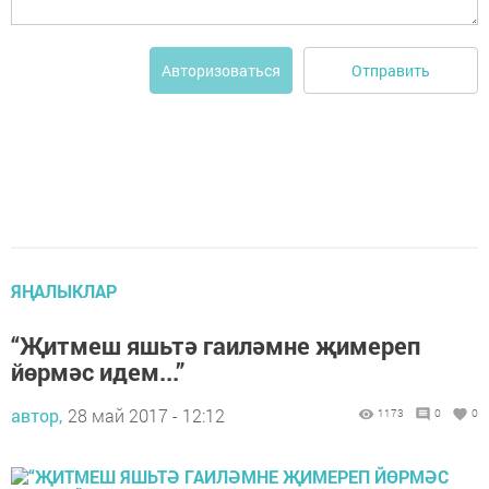
Отправить
Авторизоваться
ЯҢАЛЫКЛАР
“Җитмеш яшьтә гаиләмне җимереп
йөрмәс идем...”
автор,
28 май 2017 - 12:12
1173
0
0