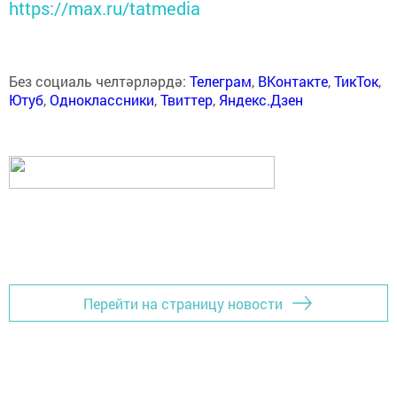
https://max.ru/tatmedia
Без социаль челтәрләрдә:
Телеграм
,
ВКонтакте
,
ТикТок
,
Ютуб
,
Одноклассники
,
Твиттер
,
Яндекс.Дзен
Перейти на страницу новости