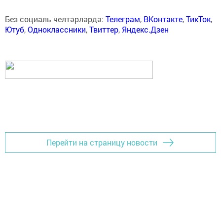
Без социаль челтәрләрдә:
Телеграм
,
ВКонтакте
,
ТикТок
,
Ютуб
,
Одноклассники
,
Твиттер
,
Яндекс.Дзен
Перейти на страницу новости