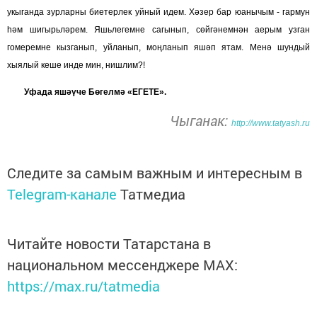
укыганда зурларны биетерлек уйный идем. Хәзер бар юанычым - гармун
һәм шигырьләрем. Яшьлегемне сагынып, сөйгәнемнән аерым узган
гомеремне кызганып, уйланып, моңланып яшәп ятам. Менә шундый
хыялый кеше инде мин, нишлим?!
Уфада яшәүче Бөгелмә «ЕГЕТЕ».
Чыганак:
http://www.tatyash.ru
Следите за самым важным и интересным в
Telegram-канале
Татмедиа
Читайте новости Татарстана в
национальном мессенджере MАХ:
https://max.ru/tatmedia