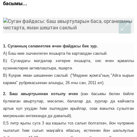
басымы...
1. Суганның сәламәтлек өчен файдасы бик зур.
А) Баш мие эшчәнлеген яхшырта һә картаюдан саклый.
Б) Сугандагы матдәләр хәтерне яхшырта, хис өчен җаваплы
күзәнәкләрне активлаштыра, яшәртә.
В) Күкрәк яман шешеннән саклый. ("Мәдәни җомга"ның "Айга кырын
карама" рубрикасыннан алынды, 26 нчы сан, 2011 ел).
2. Баш авыртуыннан котылу өчен
(кан басымы белән бәйле
булмаган авыртулар, мәсәлән, балалар да, зурлар да кайчакта
артык күп укудан һәм эшләүдән арыйлар, озак вакытка сузылган
мигреньнән интеккәндә дә дәвалый).
0,5 литр җылы суга 3 аш кашыгы тоз салып болгаткач, йон чүпрәкне
чылатып һәм сыгып маңгайга ябасың, өстеннән йон шәльяулык