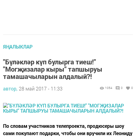
ЯҢАЛЫКЛАР
"Бүләкләр күп булырга тиеш!"
"Могҗизалар кыры" тапшыруы
тамашачыларын алдалый?!
автор,
28 май 2017 - 11:33
1054
0
0
По словам участников телепроекта, продюсеры шоу
сами покупают подарки, чтобы они вручили их Леониду