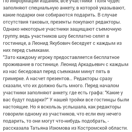
По информации издания, все участники "Поля чудес"
заполняют специальную анкету, в которой указывают,
какие подарки они собираются подарить. В случае
отсутствия таковых, презенты покупают редакторы.
Однако некоторые участники защищают съемочную
группу, ведь участников шоу бесплатно селят в
гостинице, а Леонид Якубович беседует с каждым из
них перед съемками.
"Зато каждому игроку предоставляется бесплатное
проживание в гостинице. Леонид Аркадьевич с каждым
из нас беседовал перед съемками минут пять в
гримерке. А насчет презентов… Редакторы сразу
сказали, что их должно быть много. Перед началом
участники заполняют анкету, где есть графа: "Какие у
вас будут подарки?" У нашей тройки все гостинцы были
настоящие. Но я вскользь услышала, как редакторы
говорили одному из участников, что если ему нечего
подарить, то они могут что-нибудь подобрать, -
рассказала Татьяна Изюмова из Костромской области.