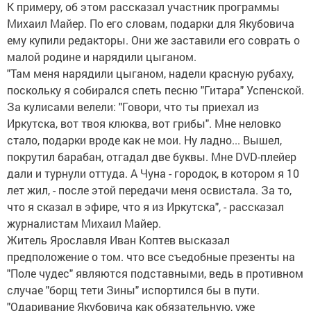
К примеру, об этом рассказал участник программы
Михаил Майер. По его словам, подарки для Якубовича
ему купили редакторы. Они же заставили его соврать о
малой родине и нарядили цыганом.
"Там меня нарядили цыганом, надели красную рубаху,
поскольку я собирался спеть песню "Гитара" Успенской.
За кулисами велели: "Говори, что ты приехал из
Иркутска, вот твоя клюква, вот грибы". Мне неловко
стало, подарки вроде как не мои. Ну ладно... Вышел,
покрутил барабан, отгадал две буквы. Мне DVD-плейер
дали и турнули оттуда. А Чуна - городок, в котором я 10
лет жил, - после этой передачи меня освистала. За то,
что я сказал в эфире, что я из Иркутска", - рассказал
журналистам Михаил Майер.
Житель Ярославля Иван Коптев высказал
предположение о том. что все съедобные презенты на
"Поле чудес" являются подставными, ведь в противном
случае "борщ тети Зины" испортился бы в пути.
"Одаривание Якубовича как обязательную, уже