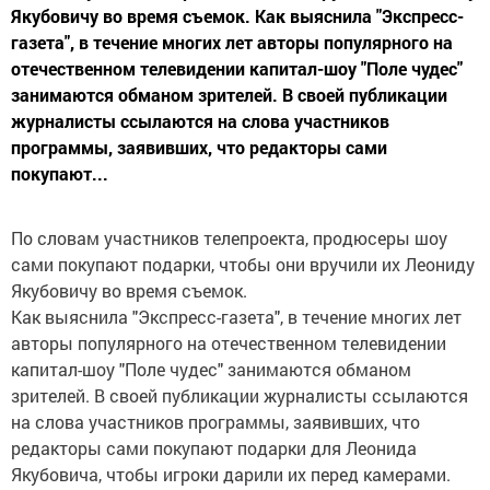
Якубовичу во время съемок. Как выяснила "Экспресс-
газета", в течение многих лет авторы популярного на
отечественном телевидении капитал-шоу "Поле чудес"
занимаются обманом зрителей. В своей публикации
журналисты ссылаются на слова участников
программы, заявивших, что редакторы сами
покупают...
По словам участников телепроекта, продюсеры шоу
сами покупают подарки, чтобы они вручили их Леониду
Якубовичу во время съемок.
Как выяснила "Экспресс-газета", в течение многих лет
авторы популярного на отечественном телевидении
капитал-шоу "Поле чудес" занимаются обманом
зрителей. В своей публикации журналисты ссылаются
на слова участников программы, заявивших, что
редакторы сами покупают подарки для Леонида
Якубовича, чтобы игроки дарили их перед камерами.