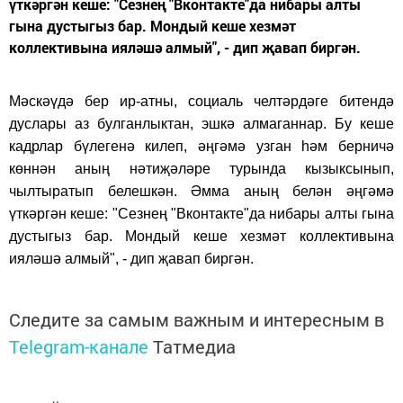
үткәргән кеше: "Сезнең "Вконтакте"да нибары алты
гына дустыгыз бар. Мондый кеше хезмәт
коллективына ияләшә алмый", - дип җавап биргән.
Мәскәүдә бер ир-атны, социаль челтәрдәге битендә
дуслары аз булганлыктан, эшкә алмаганнар. Бу кеше
кадрлар бүлегенә килеп, әңгәмә узган һәм берничә
көннән аның нәтиҗәләре турында кызыксынып,
чылтыратып белешкән. Әмма аның белән әңгәмә
үткәргән кеше: "Сезнең "Вконтакте"да нибары алты гына
дустыгыз бар. Мондый кеше хезмәт коллективына
ияләшә алмый", - дип җавап биргән.
Следите за самым важным и интересным в
Telegram-канале
Татмедиа