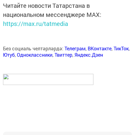
Читайте новости Татарстана в
национальном мессенджере MАХ:
https://max.ru/tatmedia
Без социаль челтәрләрдә:
Телеграм
,
ВКонтакте
,
ТикТок
,
Ютуб
,
Одноклассники
,
Твиттер
,
Яндекс.Дзен