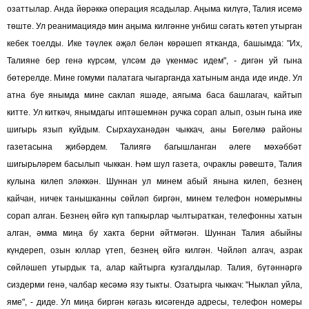
озаттылар. Анда йөрәккә операция ясадылар. Аңыма килүгә, Талия исемә
төште. Ул реанимациядә мин аңыма килгәнне унбиш сәгать көтеп утырган
кебек тоелды. Ике тәүлек әҗәл белән көрәшеп ятканда, башымда: "Их,
Талияне бер генә күрсәм, үлсәм дә үкенмәс идем", - дигән уй гына
бөтерелде. Мине гомуми палатага чыгарганда хатыным анда иде инде. Ул
атна буе янымда мине саклап яшәде, аягыма баса башлагач, кайтып
китте. Ул киткәч, янымдагы иптәшемнән ручка сорап алып, озын гына ике
шигырь язып куйдым. Сырхауханәдән чыккач, аны Бөгелмә районы
газетасына җибәрдем. Талиягә багышланган әлеге мәхәббәт
шигырьләрем басылып чыккан. Һәм шул газета, очраклы рәвештә, Талия
кулына килеп эләккән. Шуннан ул минем абый янына килеп, безнең
кайчан, ничек танышканны сөйләп биргән, минем телефон номерымны
сорап алган. Безнең өйгә күп тапкырлар чылтыраткан, телефонны хатын
алган, әмма миңа бу хакта берни әйтмәгән. Шуннан Талия абыйны
күндереп, озын юллар үтеп, безнең өйгә килгән. Чәйләп алгач, азрак
сөйләшеп утырдык та, алар кайтырга кузгалдылар. Талия, бүтәннәргә
сиздерми генә, чалбар кесәмә язу тыкты. Озатырга чыккач: "Ныклап уйла,
яме", - диде. Ул миңа биргән кәгазь кисәгендә адресы, телефон номеры