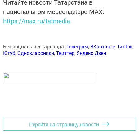
Читайте новости Татарстана в
национальном мессенджере MАХ:
https://max.ru/tatmedia
Без социаль челтәрләрдә:
Телеграм
,
ВКонтакте
,
ТикТок
,
Ютуб
,
Одноклассники
,
Твиттер
,
Яндекс.Дзен
Перейти на страницу новости