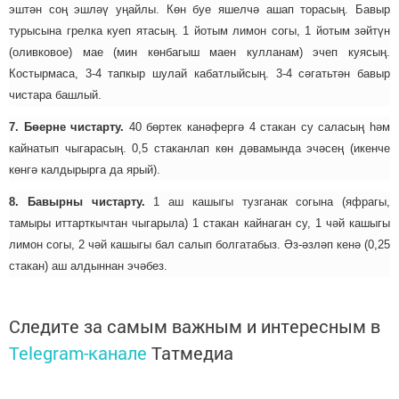
эштән соң эшләү уңайлы. Көн буе яшелчә ашап торасың. Бавыр
турысына грелка куеп ятасың. 1 йотым лимон согы, 1 йотым зәйтүн
(оливковое) мае (мин көнбагыш маен кулланам) эчеп куясың.
Костырмаса, 3-4 тапкыр шулай кабатлыйсың. 3-4 сәгатьтән бавыр
чистара башлый.
7. Бөерне чистарту.
40 бөртек канәфергә 4 стакан су саласың һәм
кайнатып чыгарасың. 0,5 стаканлап көн дәвамында эчәсең (икенче
көнгә калдырырга да ярый).
8. Бавырны чистарту.
1 аш кашыгы тузганак согына (яфрагы,
тамыры иттарткычтан чыгарыла) 1 стакан кайнаган су, 1 чәй кашыгы
лимон согы, 2 чәй кашыгы бал салып болгатабыз. Әз-әзләп кенә (0,25
стакан) аш алдыннан эчәбез.
Следите за самым важным и интересным в
Telegram-канале
Татмедиа