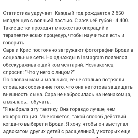
Статистика удручает. Каждый год рождается 2 650
младенцев с волчьей пастью. С заячьей губой - 4 400.
Такие детки проходят множество операций и
терапевтических процедур, чтобы научиться есть и
говорить.
Сара и Крис постоянно загружают фотографии Броди в
социальные сети. Но однажды в Instagram появился
обескураживающий комментарий. Незнакомец
спросил: "Что у него с лицом?"
По словам мамы мальчика, ее не столько потрясли
слова, как осознание того, что она не готова защищать
внешность сына. Сара не набросилась на незнакомца,
а взялась… обучать.
"Я выбрала эту тактику. Она гораздо лучше, чем
конфронтация. Мне кажется, такой способ действий
когда-то выберет и Броди. Я хочу, чтобы он выступал
адвокатом других детей с расщелиной, у которых еще