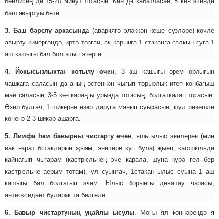
бәйлисең дә 15-20 минут тотасың. Көн дә кабатласаң, 8 көн эчендә
баш авыртуы бетә.
3. Баш бәрелү аркасында
(авариягә эләккән кеше сүзләре) көчле
авырту кичергәндә, иртә торгач, ач карынга 1 стаканга салкын суга 1
аш кашыгы бал болгатып эчәргә.
4. Йокысызлыктан котылу өчен
, 3 аш кашыгы әрем орлыгын
чашкага саласың да аның өстеннән чыгып торырлык итеп көнбагыш
мае саласың, 3-5 көн караңгы урында тотасың, болгаткалап торасың.
Әзер булгач, 1 шикәрне әзер даруга манып суырасың, шул рәвешле
көненә 2-3 шикәр ашарга.
5. Лимфа һәм бавырны чистарту өчен
, яшь ылыс энәләрен (мин
вак нарат ботакларын җыям, энәләре күп була) җыеп, кастрюльдә
кайнатып чыгарам (кастрюльнең эче карала, шуңа күрә гел бер
кастрюльне аерым тотам), ул суынгач, 1стакан ылыс суына 1 аш
кашыгы бал болгатып эчәм. Ылыс борынгы дәвалау чарасы,
антиоксидант буларак та билгеле.
6. Бавыр чистартуның уңайлы ысулы
. Моны ял көннәрендә я