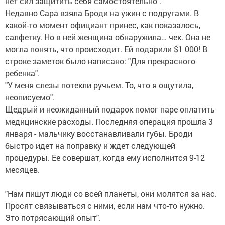
нет сил защитить себя самостоятельно".
Недавно Сара взяла Броди на ужин с подругами. В
какой-то момент официант принес, как показалось,
салфетку. Но в ней женщина обнаружила… чек. Она не
могла понять, что происходит. Ей подарили $1 000! В
строке заметок было написано: "Для прекрасного
ребенка".
"У меня слезы потекли ручьем. То, что я ощутила,
неописуемо".
Щедрый и неожиданный подарок помог паре оплатить
медицинские расходы. Последняя операция прошла 3
января - мальчику восстанавливали губы. Броди
быстро идет на поправку и ждет следующей
процедуры. Ее совершат, когда ему исполнится 9-12
месяцев.
"Нам пишут люди со всей планеты, они молятся за нас.
Просят связываться с ними, если нам что-то нужно.
Это потрясающий опыт".