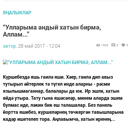
ЯҢАЛЫКЛАР
“Улларыма андый хатын бирмә,
Аллам...”
автор,
28 май 2017 - 12:04
1000
0
0
Күршебездә яшь гаилә яши. Хәер, гаилә дип авыз
тутырып әйтерлек тә түгел инде аларны - рәсми
язылышмаганнар, балалары да юк. Ир эшли, хатын
өйдә утыра. Тату гына яшәсәләр, минем аларда эшем
булмас иде, ләкин бик еш талашалар. Без панель
йортта яшибез, күршеләрнең төчкергән тавышларына
кадәр ишетелеп тора. Аңлавымча, хатын иренең...