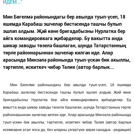
Мин Бөгелмә районындагы бер авылда туып-үсеп, 18
яшемдә Карабаш эшчеләр бистәсендә ташчы булып
эшләп алдым. Җәй көне бригадабызны Нурлатка бер
айга командировкага җибәрделәр. Бу вакытта анда
шикәр заводы төзелә башлаган, шунда Татарстанның
төрле районнарыннан эшчеләр килгән иде. Алар
арасында Минзәлә районында туып-үскән бик акыллы,
тәртипле, искиткеч чибәр Талия (автор барлык...
Мин Бөгелмә районындагы бер авылда туып-үсеп, 18 яшемдә
Карабаш эшчеләр бистәсендә ташчы булып эшләп алдым. Җәй көне
бригадабызны Нурлатка бер айга командировкага җибәрделәр. Бу
вакытта анда шикәр заводы төзелә башлаган, шунда Татарстанның төрле
районнарыннан эшчеләр килгән иде. Алар арасында Минзәлә районында
туып-үскән бик акыллы, тәртипле, искиткеч чибәр Талия (автор барлык
исемнәрне атап язса да, без аларны үзгәртүне кирәк санадык - редакция)