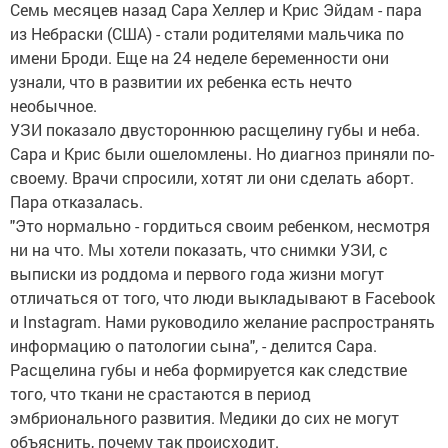
Семь месяцев назад Сара Хеллер и Крис Эйдам - пара
из Небраски (США) - стали родителями мальчика по
имени Броди. Еще на 24 неделе беременности они
узнали, что в развитии их ребенка есть нечто
необычное.
УЗИ показало двустороннюю расщелину губы и неба.
Сара и Крис были ошеломлены. Но диагноз приняли по-
своему. Врачи спросили, хотят ли они сделать аборт.
Пара отказалась.
"Это нормально - гордиться своим ребенком, несмотря
ни на что. Мы хотели показать, что снимки УЗИ, с
выписки из роддома и первого года жизни могут
отличаться от того, что люди выкладывают в Facebook
и Instagram. Нами руководило желание распространять
информацию о патологии сына", - делится Сара.
Расщелина губы и неба формируется как следствие
того, что ткани не срастаются в период
эмбрионального развития. Медики до сих не могут
объяснить, почему так происходит.