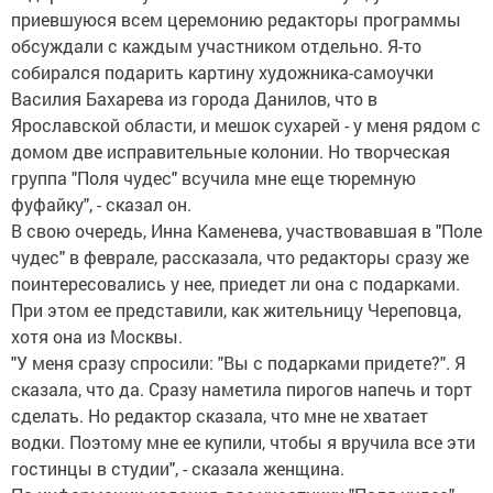
приевшуюся всем церемонию редакторы программы
обсуждали с каждым участником отдельно. Я-то
собирался подарить картину художника-самоучки
Василия Бахарева из города Данилов, что в
Ярославской области, и мешок сухарей - у меня рядом с
домом две исправительные колонии. Но творческая
группа "Поля чудес" всучила мне еще тюремную
фуфайку", - сказал он.
В свою очередь, Инна Каменева, участвовавшая в "Поле
чудес" в феврале, рассказала, что редакторы сразу же
поинтересовались у нее, приедет ли она с подарками.
При этом ее представили, как жительницу Череповца,
хотя она из Москвы.
"У меня сразу спросили: "Вы с подарками придете?". Я
сказала, что да. Сразу наметила пирогов напечь и торт
сделать. Но редактор сказала, что мне не хватает
водки. Поэтому мне ее купили, чтобы я вручила все эти
гостинцы в студии", - сказала женщина.