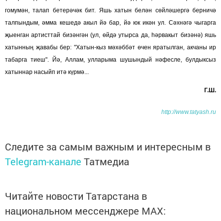
гомумән, талап бетерәчәк бит. Яшь хатын белән сөйләшергә берничә
талпындым, әмма кешедә акыл йә бар, йә юк икән ул. Сәхнәгә чыгарга
җыенган артисттай бизәнгән (ул, өйдә утырса да, һәрвакыт бизәнә) яшь
хатынның җавабы бер: "Хатын-кыз мәхәббәт өчен яратылган, акчаны ир
табарга тиеш". Йә, Аллам, улларыма шушындый нәфесле, булдыксыз
хатыннар насыйп итә күрмә...
Г.Ш.
http://www.tatyash.ru
Следите за самым важным и интересным в
Telegram-канале
Татмедиа
Читайте новости Татарстана в
национальном мессенджере MАХ: