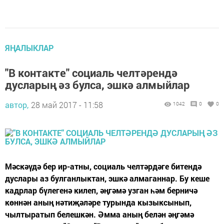
ЯҢАЛЫКЛАР
"В контакте" социаль челтәрендә
дусларың әз булса, эшкә алмыйлар
автор,
28 май 2017 - 11:58
1042
0
0
Мәскәүдә бер ир-атны, социаль челтәрдәге битендә
дуслары аз булганлыктан, эшкә алмаганнар. Бу кеше
кадрлар бүлегенә килеп, әңгәмә узган һәм берничә
көннән аның нәтиҗәләре турында кызыксынып,
чылтыратып белешкән. Әмма аның белән әңгәмә