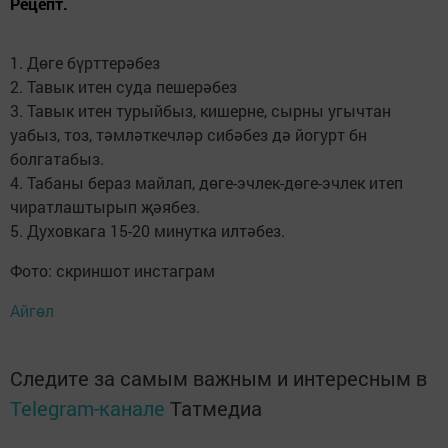
Рецепт.
1. Дөге бүрттерәбез
2. Тавык итен суда пешерәбез
3. Тавык итен турыйбыз, кишерне, сырны угычтан
уабыз, тоз, тәмләткечләр сибәбез дә йогурт бн
болгатабыз.
4. Табаны бераз майлап, дөге-эчлек-дөге-эчлек итеп
чиратлаштырып җәябез.
5. Духовкага 15-20 минутка илтәбез.
Фото: скриншот инстаграм
Айгөл
Следите за самым важным и интересным в
Telegram-канале
Татмедиа