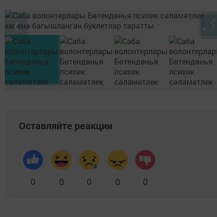
❮
❯
Оставляйте реакции
0
0
0
0
0