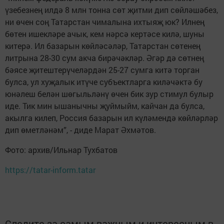
үзебезнең илдә 8 млн тонна сөт җитми дип сөйләшәбез,
ни өчен соң Татарстан чималына ихтыяҗ юк? Илнең
бөтен ишекләре ачык, кем нәрсә кертәсе килә, шуны
китерә. Ил базарын көйләсәләр, Татарстан сөтенең
литрына 28-30 сум акча бирәчәкләр. Әгәр дә сөтнең
бәясе җитештерүчеләрдән 25-27 сумга китә торган
булса, ул хуҗалык итүче субъектларга киләчәктә бу
юнәлеш белән шөгыльләнү өчен бик зур стимул булыр
иде. Тик мин ышанычны җуймыйм, кайчан да булса,
акылга килеп, Россия базарын ил күләмендә көйләрләр
дип өметләнәм”, - диде Марат Әхмәтов.
Фото: архив/Ильнар Тухбатов
https://tatar-inform.tatar
Следите за самым важным и интересным в