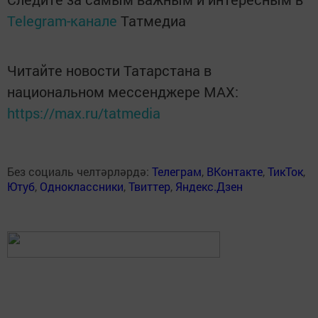
Telegram-канале
Татмедиа
Читайте новости Татарстана в
национальном мессенджере MАХ:
https://max.ru/tatmedia
Без социаль челтәрләрдә:
Телеграм
,
ВКонтакте
,
ТикТок
,
Ютуб
,
Одноклассники
,
Твиттер
,
Яндекс.Дзен