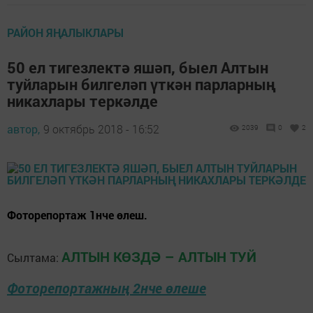
РАЙОН ЯҢАЛЫКЛАРЫ
50 ел тигезлектә яшәп, быел Алтын
туйларын билгеләп үткән парларның
никахлары теркәлде
автор,
9 октябрь 2018 - 16:52
2039
0
2
Фоторепортаж 1нче өлеш.
АЛТЫН КӨЗДӘ – АЛТЫН ТУЙ
Сылтама:
Фоторепортажның 2нче өлеше