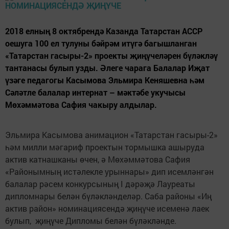
2018 елның 8 октябрендә Казанда Татарстан АССР
оешуга 100 ел тулуны бәйрәм итүгә багышланган
«Татарстан гасыры-2» проекты җиңүчеләрен бүләкләү
тантанасы булып узды. Әлеге чарага Балалар Иҗат
үзәге педагогы Касымова Эльмира Кеняшевна һәм
Сәләтле балалар интернат – мәктәбе укучысы
Мөхәммәтова Сафия чакыру алдылар.
Эльмира Касымова анимацион «Татарстан гасыры-2»
һәм милли мәгариф проектын тормышка ашыруда
актив катнашканы өчен, ә Мөхәммәтова Сафия
«Районымның истәлекле урыннары» дип исемләнгән
балалар рәсем конкурсының I дәрәҗә Лауреаты
дипломнары белән бүләкләнделәр. Саба районы «Иң
актив район» номинациясендә җиңүче исеменә лаек
булып, җиңүче Дипломы белән бүләкләнде.