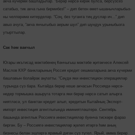
акча күчерми башладылар. “Берәр нәрсә кирәк булса, берсүзсез
сатабыз, тик акча гына бирмибез!” – дип бө­тен өмет-ышаныч­лары­быз­
ны чел­пә­рәмә ки­тер­деләр. “Соң, без туганга тиң дуслар ич...” дип
авыз ачуга, “акча янчыгыбыз аерым шул” дип шундук урыныбызга
утырт­тылар.
Сак һәм вакчыл
Югары икътисад мәк­тәбенең Көнчыгыш мәктәбе җитәкчесе Алексей
Маслов КХР банкларының Россия кредит оешмаларына акча күчерми
башлавын болайрак аңлатты. “Сәүдә яки ин­вес­тицион операцияләр
турында сүз бара. Кытайда берәр кеше акчасын Рос­сиядә нәр­сә­
недер тормышка ашыруга тотарга яки берәр нәрсә сатып алырга
ниятләсә, ул банктан кредит алып, кредитын Кы­тайның Экспорт-
импорт инвестиция агентлыгында ими­ният­ләш­терә. Сентябрь
башында агентлык Россиягә инвес­тицияләр буенча тис­кәре фараз
биргән. Бу – Рос­сиягә инвестицияләр җәлеп итәр­гә һәм аның
бизнесы белән эшләргә ярамый дигән сүз түгел. Ярый, әмма берәр