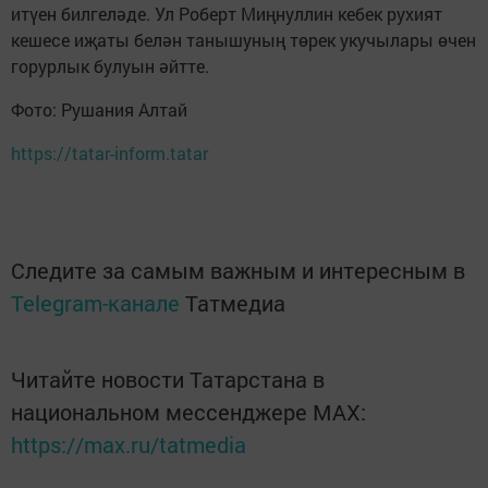
итүен билгеләде. Ул Роберт Миңнуллин кебек рухият
кешесе иҗаты белән танышуның төрек укучылары өчен
горурлык булуын әйтте.
Фото: Рушания Алтай
https://tatar-inform.tatar
Следите за самым важным и интересным в
Telegram-канале
Татмедиа
Читайте новости Татарстана в
национальном мессенджере MАХ:
https://max.ru/tatmedia