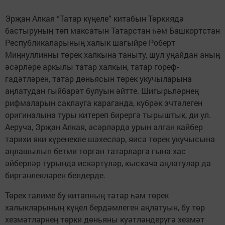
Эрҗан Алкая “Татар күңеле” китабын Төркиядә
бастыруның төп максатын Татарстан һәм Башкортстан
Республикаларының халык шагыйре Роберт
Миңнуллинны төрек халкына таныту, шул уңайдан аның
әсәрләре аркылы татар халкын, татар гореф-
гадәтләрен, татар дөньясын төрек укучыларына
аңлатудан гыйбарәт булуын әйтте. Шигырьләрнең
рифмаларын саклауга караганда, күбрәк эчтәлеген
оригиналына туры китереп бирергә тырыштык, ди ул.
Аеруча, Эрҗан Алкая, әсәрләрдә урын алган кайбер
тарихи яки күренекле шәхесләр, яисә төрек укучысына
аңлашылып бетми торган татарларга гына хас
әйберләр турында искәртүләр, кыскача аңлатулар да
биргәнлекләрен белдерде.
Төрек галиме бу китапның татар һәм төрек
халыкларының күңел бердәмлеген аңлатуын, бу төр
хезмәтләрнең төрки дөньяны куәтләндерүгә хезмәт