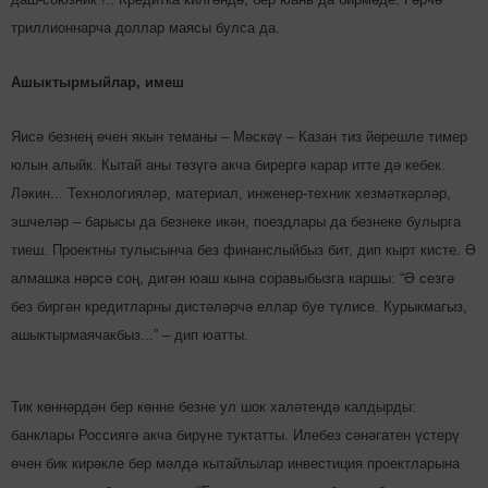
триллионнарча доллар маясы булса да.
Ашыктырмыйлар, имеш
Яисә безнең өчен якын теманы – Мәскәү – Казан тиз йөрешле тимер
юлын алыйк. Кытай аны төзүгә акча бирергә карар итте дә кебек.
Ләкин... Технологияләр, мате­риал, инженер-техник хез­мәткәрләр,
эшчеләр – барысы да безнеке икән, поездлары да безнеке булырга
тиеш. Проектны тулысынча без финанслыйбыз бит, дип кырт кис­т­е. Ә
алмашка нәрсә соң, дигән юаш кына соравыбызга каршы: “Ә сезгә
без биргән кредитларны дистәләрчә еллар буе түлисе. Курыкмагыз,
ашыктырмаячакбыз...” – дип юатты.
Тик көннәрдән бер көнне безне ул шок халәтендә калдырды:
банклары Россиягә акча бирүне туктатты. Илебез сәнәгатен үстерү
өчен бик кирәкле бер мәлдә кытайлылар инвестиция проектларына