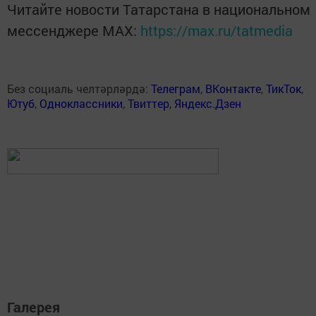
Читайте новости Татарстана в национальном
мессенджере MАХ:
https://max.ru/tatmedia
Без социаль челтәрләрдә:
Телеграм
,
ВКонтакте
,
ТикТок
,
Ютуб
,
Одноклассники
,
Твиттер
,
Яндекс.Дзен
Галерея