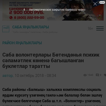
3
Автоматическое закрытие баннера через
САБА ЯҢАЛЫКЛАРЫ
16+
"Саба таңнары" газетасы - Саба районы
РАЙОН ЯҢАЛЫКЛАРЫ
Саба волонтерлары Бөтендөнья психик
сәламәтлек көненә багышланган
буклетлар таратты
автор,
10 октябрь 2018 - 08:34
1340
0
Саба районы «Балкыш» халыкка комплекслы социаль
ярдәм күрсәтү үзәгенең гаилә һәм балалар белән эшләү
бүлекчәсе белгечләре Саба ш.т.п. «Волонтер» үзәгенең