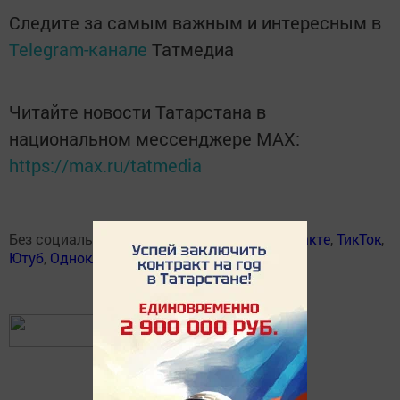
Следите за самым важным и интересным в
Telegram-канале
Татмедиа
Читайте новости Татарстана в
национальном мессенджере MАХ:
https://max.ru/tatmedia
Без социаль челтәрләрдә:
Телеграм
,
ВКонтакте
,
ТикТок
,
Ютуб
,
Одноклассники
,
Твиттер
,
Яндекс.Дзен