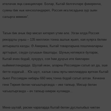
ителәчәк яңа санкцияләре. Болар, Кытай белгечләре фикеренчә,
сумны бик нык көчсезләндереп, Россия икътисадына зур зыян
салырга мөмкин”.
Тагын бик ачык бер мисал китереп үтим әле. Узган елда Россия
рекордлы уңыш – 135 миллион тонна ашлык җыеп, кая куярга белми
аптырашта калды. Ә Америка, Кытай товарларына пошлиналарны
арттырып, сәүдә сугышын башлады. Шуның нәтиҗәсе буларак,
Кытай өчен бодай, кукуруз, соя һәм дуңгыз ите бәяләрен
кыйммәтләндерде. Шулай икән, аларны Россия­дән сатып ал да, эше
бетте кодагый... Юк шул, халык саны ярты миллиардка җиткән Кытай
быел Россиядән нибары 660 мең тонна бодай сатып алган. Кечкенә
генә Төркия белән чагыштырганда – ике тапкыр, Мисыр белән
чагыштырганда – өч тапкыр кимрәк күләмдә...
Менә шулай, рәсми чараларда Кытай белән дуслыгыбыз чиктән