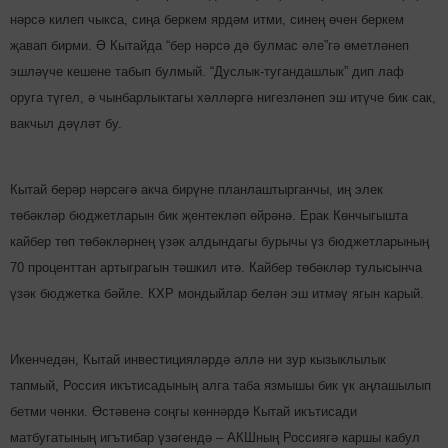
нәрсә килеп чыкса, сиңа беркем ярдәм итми, синең өчен беркем
җавап бирми. Ә Кытайда “бер нәрсә дә булмас әле”гә өметләнеп
эшләүче кешене табып булмый. “Дус­лык-тугандашлык” дип лаф
оруга түгел, ә чынбарлыктагы хәл­ләргә нигез­ләнеп эш итүче бик сак,
вакчыл дәүләт бу.
Кытай берәр нәрсәгә акча бирүне планлаштырганчы, иң элек
төбәкләр бюджетларын бик җентекләп өйрәнә. Ерак Көнчыгышта
кайбер төп төбәкләрнең үзәк алдындагы бурычы үз бюджетларының
70 проценттан артыграгын тәшкил итә. Кайбер төбәкләр тулысынча
үзәк бюджетка бәйле. КХР мондыйлар белән эш итмәү ягын карый.
Икенчедән, Кытай ин­вестицияләрдә әллә ни зур кызыклылык
тапмый, Россия икътисадының алга таба язмышы бик үк аңлашылып
бетми чөнки. Өстәвенә соңгы көннәрдә Кытай икътисади
матбугатының игътибар үзә­гендә – АКШның Россиягә каршы кабул