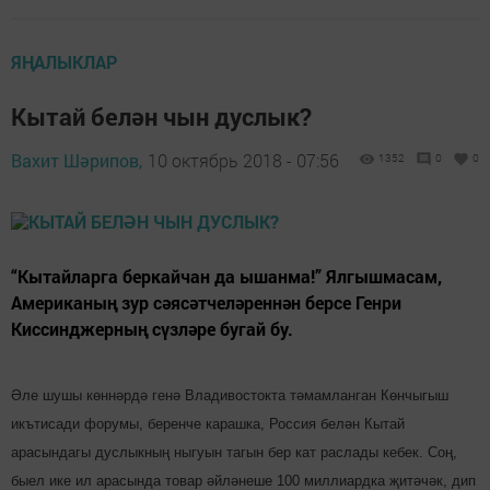
ЯҢАЛЫКЛАР
Кытай белән чын дуслык?
Вахит Шәрипов,
10 октябрь 2018 - 07:56
1352
0
0
“Кытайларга беркайчан да ышанма!” Ялгышмасам,
Американың зур сәясәтчеләреннән берсе Генри
Киссинджерның сүзләре бугай бу.
Әле шушы көннәрдә генә Владивостокта тәмам­ланган Көнчыгыш
икътисади форумы, беренче карашка, Россия белән Кытай
арасындагы дуслыкның ныгуын тагын бер кат раслады кебек. Соң,
быел ике ил арасында товар әйләнеше 100 миллиардка җитәчәк, дип