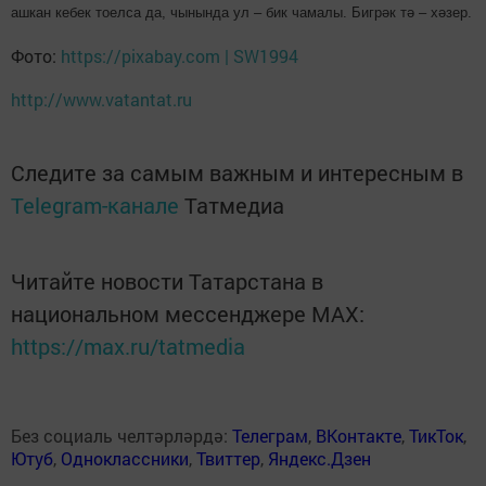
ашкан кебек тоелса да, чынында ул – бик чамалы. Бигрәк тә – хәзер.
Фото:
https://pixabay.com | SW1994
http://www.vatantat.ru
Следите за самым важным и интересным в
Telegram-канале
Татмедиа
Читайте новости Татарстана в
национальном мессенджере MАХ:
https://max.ru/tatmedia
Без социаль челтәрләрдә:
Телеграм
,
ВКонтакте
,
ТикТок
,
Ютуб
,
Одноклассники
,
Твиттер
,
Яндекс.Дзен