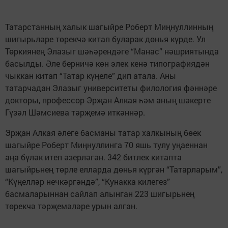
Татарстанның халык шагыйре Роберт Миңнуллинның
шигырьләре төрекчә китап буларак дөнья күрде. Ул
Төркиянең Элазыг шәһәрендәге “Манас” нәшриятында
басылды. Әле берничә көн элек кенә типографиядән
чыккан китап “Татар күңеле” дип атала. Аны
татарчадан Элазыг университеты филология фәннәре
докторы, профессор Эрҗан Алкая һәм аның шәкерте
Гүзәл Шәмсиева тәрҗемә иткәннәр.
Эрҗан Алкая әлеге басманы татар халкының бөек
шагыйре Роберт Миңнуллинга 70 яшь тулу уңаеннан
аңа бүләк итеп әзерләгән. 342 битлек китапта
шагыйрьнең төрле елларда дөнья күргән “Татарларым”,
“Күңелләр нечкәргәндә”, “Кунакка килегез”
басмаларыннан сайлап алынган 223 шигырьнең
төрекчә тәрҗемәләре урын алган.