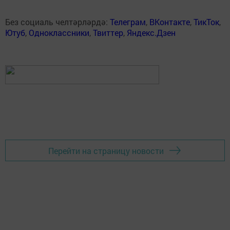
Без социаль челтәрләрдә:
Телеграм
,
ВКонтакте
,
ТикТок
,
Ютуб
,
Одноклассники
,
Твиттер
,
Яндекс.Дзен
Перейти на страницу новости