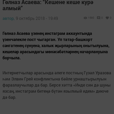
Гөлназ Асаева: “Кешене кеше курә
алмый”
автор,
9 октябрь 2018 - 19:49
1580
0
0
Гөлназ Асаева үзенең инстаграм аккаунтында
үзенчәлекле пост чыгарган. Ул татар-башкорт
сәнгатенең сүнүенә, халык җырларының онытылуына,
кешеләр арасындагы мөнәсәбәтләрнең начарлануына
борчыла.
Интернетчылар арасында әлеге постның Гүзәл Уразова
һәм Элвин Грей конфликтына бәйле урнаштырылуын
фаразлаучылар да бар. Берсе хәтта «Инде син дә шуны
язсаң, инстаграм битеңә бүтән язылмый идем» диюче
дә бар.