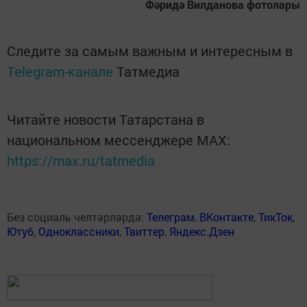
Фәридә Вилданова фотолары
Следите за самым важным и интересным в
Telegram-канале
Татмедиа
Читайте новости Татарстана в
национальном мессенджере MАХ:
https://max.ru/tatmedia
Без социаль челтәрләрдә:
Телеграм
,
ВКонтакте
,
ТикТок
,
Ютуб
,
Одноклассники
,
Твиттер
,
Яндекс.Дзен