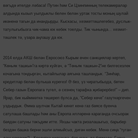
вәгъдә ителде ләбаса! Путин һәм Си Цзинпинның телекамералар
алдында кызыл уылдыклы белен белән уртак тосты моның шулай
икәненә тагын да инандырды. Кыскасы, хезмәттәш­­легебез, дуслык-
татулыгы­быз­га чик-чама юк кебек тоелды. Тик чынында... хез­мәт­
тәшлек тә, үзара аңлашу да юк.
2014 елда АКШ белән Евросоюз Кырым өчен санк­цияләр кертеп,
“Көньяк таш­кын”га киртә куйгач, ә “Төньяк ташкын-2”не билгесезлек
кочагына тондыргач, кытайлылар аягына ташландык. “Зинһар,
кредитлар бе­лән булыша күрегез! Ә без, үз чиратыбызда, бөтен
Себер газын Европага түгел, ә сез­нең тарафка җибәрербез!” – дип.
Ярар, бик кыйммәткә төшереп булса да, “Себер кө­че” газүткәргечен
уздырдык. Әмма шулчак Кытай кинәт кенә газ бәясе буенча
сатулаша башлады һәм аны Европа илләренә караганда очсызрак
бәядән сатуны тәкъ­дим итте. Яхшы чакта ризалашыгыз, барыбер
бездән башка берни эшли алмыйсыз, дигән кебек. Менә сиңа “ту­ган­
даш-союзник”!.. Кредитка килгән­дә, бер юань да бир­мәде. Гәрчә