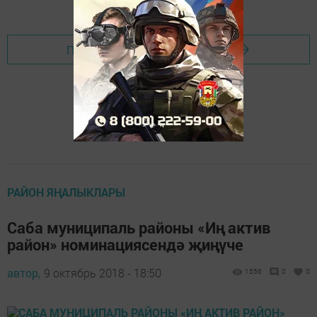
Перейти на страницу новости
РАЙОН ЯҢАЛЫКЛАРЫ
Саба муниципаль районы «Иң актив
район» номинациясендә җиңүче
автор,
9 октябрь 2018 - 18:50
1556
0
0