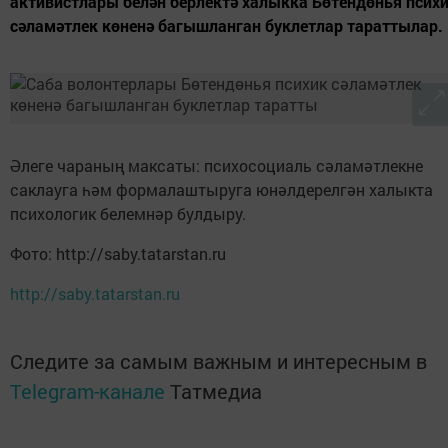
активистлары белән берлектә халыкка Бөтендөнья псих
сәламәтлек көненә багышланган буклетлар тараттылар.
Әлеге чараның максаты: психосоциаль сәламәтлекне
саклауга һәм формалаштыруга юнәлдерелгән халыкта
психологик белемнәр булдыру.
Фото: http://saby.tatarstan.ru
http://saby.tatarstan.ru
Следите за самым важным и интересным в
Telegram-канале
Татмедиа