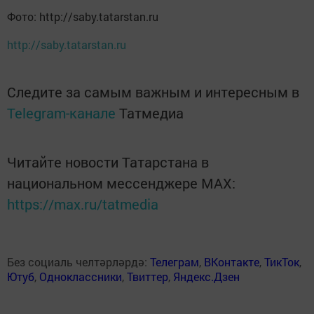
Фото: http://saby.tatarstan.ru
http://saby.tatarstan.ru
Следите за самым важным и интересным в
Telegram-канале
Татмедиа
Читайте новости Татарстана в
национальном мессенджере MАХ:
https://max.ru/tatmedia
Без социаль челтәрләрдә:
Телеграм
,
ВКонтакте
,
ТикТок
,
Ютуб
,
Одноклассники
,
Твиттер
,
Яндекс.Дзен