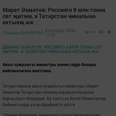
Марат Әхмәтов: Россиягә 8 млн тонна
сөт җитми, ә Татарстан чималына
ихтыяҗ юк
9 октябрь 2018 -
Эльвира ШАКИРОВА,
1625
0
0
17:50
Авыл хуҗалыгы министры илнең сәүдә базары
көйләнәчәгенә өметләнә.
Татарстанның авыл хуҗалыгы министры Марат
Әхмәтов Татарстан сөтенең кирәксез булуына
борчылуын белдерде. Бу хакта ул бүген Министрлар
Кабинетында узган брифингта әйтте.
“Минем федераль хөкүмәткә сорау бирәсем килә: