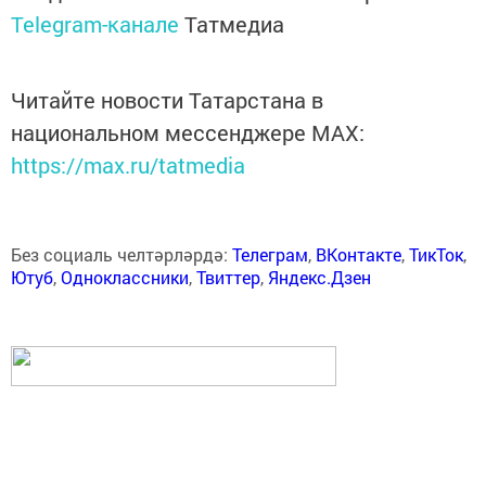
Telegram-канале
Татмедиа
Читайте новости Татарстана в
национальном мессенджере MАХ:
https://max.ru/tatmedia
Без социаль челтәрләрдә:
Телеграм
,
ВКонтакте
,
ТикТок
,
Ютуб
,
Одноклассники
,
Твиттер
,
Яндекс.Дзен