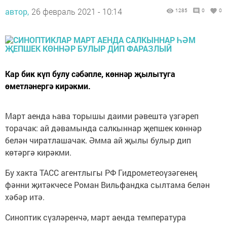
автор,
26 февраль 2021 - 10:14
1285
0
0
Кар бик күп булу сәбәпле, көннәр җылытуга
өметләнергә кирәкми.
Март аенда һава торышы даими рәвештә үзгәреп
торачак: ай дәвамында салкыннар җепшек көннәр
белән чиратлашачак. Әмма ай җылы булыр дип
көтәргә кирәкми.
Бу хакта ТАСС агентлыгы РФ Гидрометеоүзәгенең
фәнни җитәкчесе Роман Вильфандка сылтама белән
хәбәр итә.
Синоптик сүзләренчә, март аенда температура