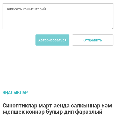
Отправить
Авторизоваться
ЯҢАЛЫКЛАР
Синоптиклар март аенда салкыннар һәм
җепшек көннәр булыр дип фаразлый