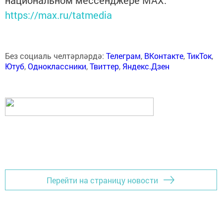
национальном мессенджере MАХ:
https://max.ru/tatmedia
Без социаль челтәрләрдә:
Телеграм
,
ВКонтакте
,
ТикТок
,
Ютуб
,
Одноклассники
,
Твиттер
,
Яндекс.Дзен
Перейти на страницу новости