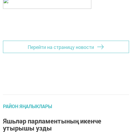
Перейти на страницу новости
РАЙОН ЯҢАЛЫКЛАРЫ
Яшьләр парламентының икенче
утырышы узды