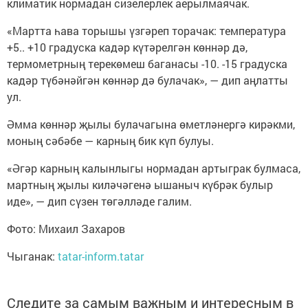
климатик нормадан сизелерлек аерылмаячак.
«Мартта һава торышы үзгәреп торачак: температура
+5.. +10 градуска кадәр күтәрелгән көннәр дә,
термометрның терекөмеш баганасы -10. -15 градуска
кадәр түбәнәйгән көннәр дә булачак», — дип аңлатты
ул.
Әмма көннәр җылы булачагына өметләнергә кирәкми,
моның сәбәбе — карның бик күп булуы.
«Әгәр карның калынлыгы нормадан артыграк булмаса,
мартның җылы киләчәгенә ышаныч күбрәк булыр
иде», — дип сүзен төгәлләде галим.
Фото: Михаил Захаров
Чыганак:
tatar-inform.tatar
Следите за самым важным и интересным в