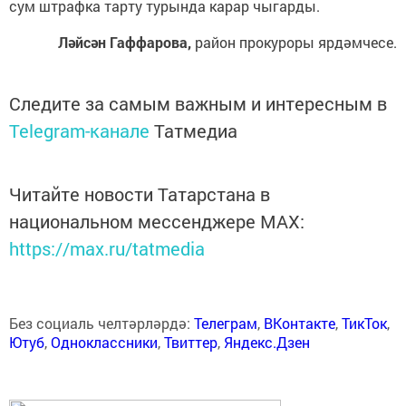
сум штрафка тарту турында карар чыгарды.
Ләйсән Гаффарова,
район прокуроры ярдәмчесе.
Следите за самым важным и интересным в
Telegram-канале
Татмедиа
Читайте новости Татарстана в
национальном мессенджере MАХ:
https://max.ru/tatmedia
Без социаль челтәрләрдә:
Телеграм
,
ВКонтакте
,
ТикТок
,
Ютуб
,
Одноклассники
,
Твиттер
,
Яндекс.Дзен