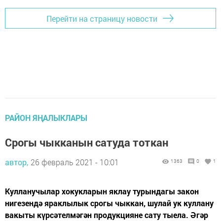
Перейти на страницу новости
РАЙОН ЯҢАЛЫКЛАРЫ
Срогы чыкканын сатуда тоткан
автор,
26 февраль 2021 - 10:01
1363
0
1
Кулланучылар хокукларын яклау турын­дагы закон
нигезендә яраклылык срогы чыккан, шулай ук куллану
вакыты күрсәтелмәгән продукцияне сату тыела. Әгәр