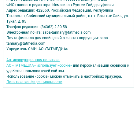
ФИО главного редактора: Исмагилов Рустем Габдерауфович
Адрес редакции: 422060, Российская Федерация, Республика
Татарстан, Сабинский муниципальный район, п.г.т. Богатые Сабы, ул.
Тукая, д. 95
Телефон редакции: (84362) 2-30-58
Электронная почта: saba-tannary@tatmedia.com
Почта филиала для сообщений о фактах коррупции: saba-
tannary@tatmedia.com
Учредитель СМИ: АО «ТАТМЕДИА»
Антикоррупционная политика
АО «ТАТМЕДИА» использует «cookie»
для персонализации сервисов и
удобства пользователей сайтом.
Использование «cookie» можно отменить в настройках браузера.
Политика конфиденциальности