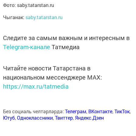
Фото: saby.tatarstan.ru
Чыганак:
saby.tatarstan.ru
Следите за самым важным и интересным в
Telegram-канале
Татмедиа
Читайте новости Татарстана в
национальном мессенджере MАХ:
https://max.ru/tatmedia
Без социаль челтәрләрдә:
Телеграм
,
ВКонтакте
,
ТикТок
,
Ютуб
,
Одноклассники
,
Твиттер
,
Яндекс.Дзен