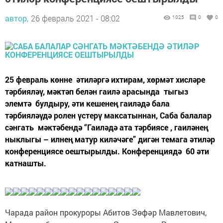
автор,
26 февраль 2021 - 08:02
1025
0
0
25 февраль көнне әтиләргә ихтирам, хөрмәт хисләре
тәрбияләү, мәктәп белән гаилә арасында тыгыз
элемтә булдыру, әти кешенең гаиләдә бала
тәрбияләүдә ролен үстерү максатыннан, Саба балалар
сәнгать мәктәбендә “Гаиләдә ата тәрбиясе , гаиләнең
ныклыгы – илнең матур киләчәге” дигән темага әтиләр
конференциясе оештырылды. Конференциядә 60 әти
катнашты.
Чарада район прокуроры Абитов Зөфәр Мавлетович,