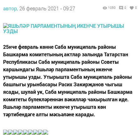
автор,
26 февраль 2021 - 09:27
1050
0
0
25нче февраль көнне Саба муниципаль районы
Башкарма комитетының актлар залында Татарстан
Республикасы Саба муниципаль районы Советы
каршындагы Яшьләр парламентының икенче
утырышы узды. Утырышта Саба муниципаль районы
башлыгы урынбасары Расих Закирҗанов чыгыш
ясады, шулай ук, Саба муниципаль районы Башкарма
комитеты бүлекләреннән вәкилләр чакырылган иде.
Яшьләр парламенты икенче утырышта көн
тәртибендәге алты мәсьәләне карады.