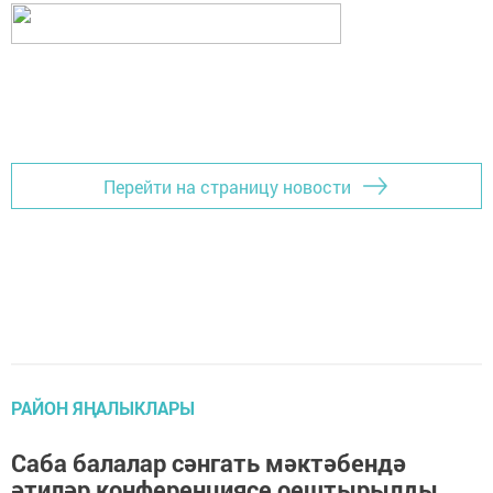
Перейти на страницу новости
РАЙОН ЯҢАЛЫКЛАРЫ
Саба балалар сәнгать мәктәбендә
әтиләр конференциясе оештырылды