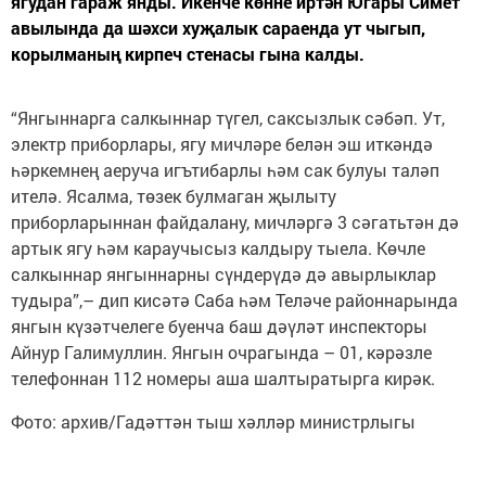
ягудан гараж янды. Икенче көнне иртән Югары Симет
авылында да шәхси хуҗалык сараенда ут чыгып,
корылманың кирпеч стенасы гына калды.
“Янгыннарга салкыннар түгел, саксызлык сәбәп. Ут,
электр приборлары, ягу мичләре белән эш иткәндә
һәркемнең аеруча игътибарлы һәм сак булуы таләп
ителә. Ясалма, төзек булмаган җылыту
приборларыннан файдалану, мичләргә 3 сәгатьтән дә
артык ягу һәм караучысыз калдыру тыела. Көчле
салкыннар янгыннарны сүндерүдә дә авырлыклар
тудыра”,– дип кисәтә Саба һәм Теләче районнарында
янгын күзәтчелеге буенча баш дәүләт инспекторы
Айнур Галимуллин. Янгын очрагында – 01, кәрәзле
телефоннан 112 номеры аша шалтыратырга кирәк.
Фото: архив/Гадәттән тыш хәлләр министрлыгы