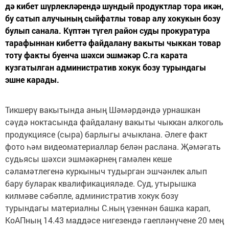
дә кибет шүрлекләрендә шундый продуктлар тора икән,
бу сатып алучының сыйфатлы товар алу хокукын бозу
булып санала. Күптән түгел район суды прокуратура
тарафыннан кибеттә файдалану вакыты чыккан товар
тоту факты буенча шәхси эшмәкәр С.га карата
кузгатылган административ хокук бозу турындагы
эшне карады.
Тикшерү вакытында аның Шәмәрдәндә урнашкан
сәүдә ноктасында файдалану вакыты чыккан алкоголь
продукциясе (сыра) барлыгы ачыклана. Әлеге факт
фото һәм видеоматериаллар белән раслана. Җәмәгать
судьясы шәхси эшмәкәрнең гамәлен кеше
сәламәтлегенә куркыныч тудырган эшчәнлек алып
бару буларак квалификацияләде. Суд, утырышка
килмәве сәбәпле, административ хокук бозу
турындагы материалны С.ның үзеннән башка карап,
КоАПның 14.43 маддәсе нигезендә гаепләнүчене 20 мең