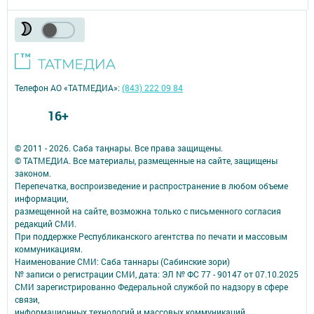
Телефон АО «ТАТМЕДИА»:
(843) 222 09 84
16+
© 2011 - 2026. Саба таңнары. Все права защищены.
© ТАТМЕДИА. Все материалы, размещенные на сайте, защищены
законом.
Перепечатка, воспроизведение и распространение в любом объеме
информации,
размещенной на сайте, возможна только с письменного согласия
редакций СМИ.
При поддержке Республиканского агентства по печати и массовым
коммуникациям.
Наименование СМИ: Саба таннары (Сабинские зори)
№ записи о регистрации СМИ, дата: ЭЛ № ФС 77 - 90147 от 07.10.2025
СМИ зарегистрированно Федеральной службой по надзору в сфере
связи,
информационных технологий и массовых коммуникаций