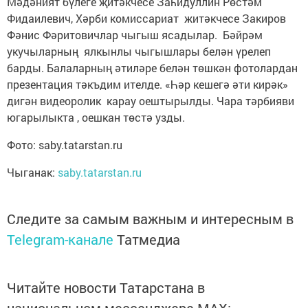
Мәдәният бүлеге җитәкчесе Заһидуллин Рөстәм
Фидаилевич, Хәрби комиссариат житәкчесе Закиров
Фәнис Фәритовичлар чыгыш ясадылар. Бәйрәм
укучыларның ялкынлы чыгышлары белән үрелеп
барды. Балаларның әтиләре белән төшкән фотолардан
презентация тәкъдим ителде. «Һәр кешегә әти кирәк»
дигән видеоролик карау оештырылды. Чара тәрбияви
югарылыкта , оешкан төстә узды.
Фото: saby.tatarstan.ru
Чыганак:
saby.tatarstan.ru
Следите за самым важным и интересным в
Telegram-канале
Татмедиа
Читайте новости Татарстана в