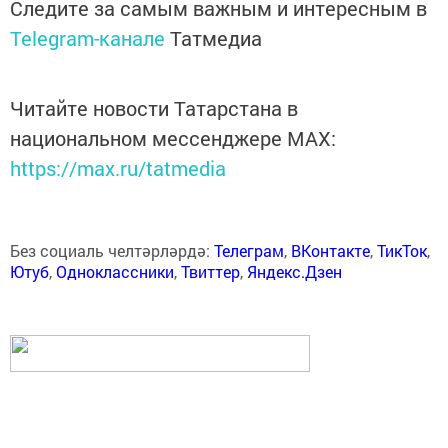
Следите за самым важным и интересным в
Telegram-канале
Татмедиа
Читайте новости Татарстана в
национальном мессенджере MАХ:
https://max.ru/tatmedia
Без социаль челтәрләрдә:
Телеграм
,
ВКонтакте
,
ТикТок
,
Ютуб
,
Одноклассники
,
Твиттер
,
Яндекс.Дзен