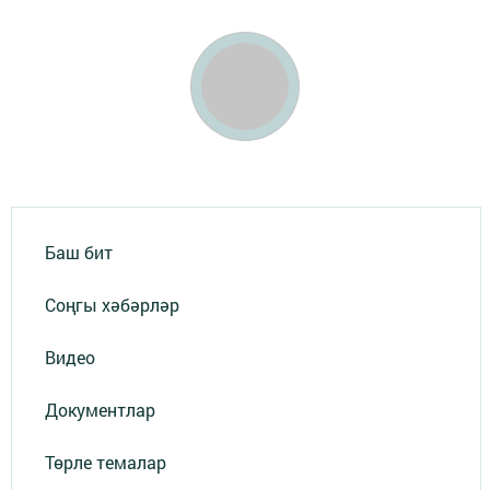
Баш бит
Соңгы хәбәрләр
Видео
Документлар
Төрле темалар