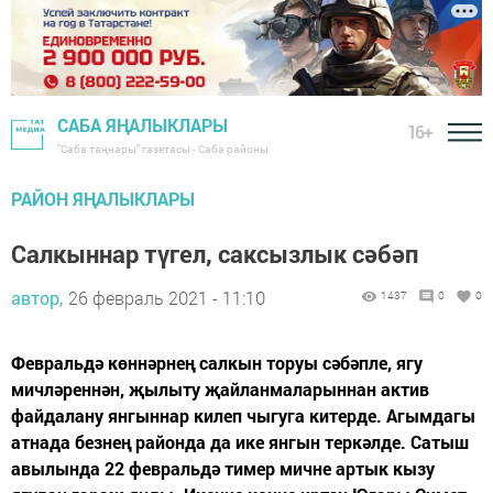
САБА ЯҢАЛЫКЛАРЫ
16+
"Саба таңнары" газетасы - Саба районы
РАЙОН ЯҢАЛЫКЛАРЫ
Салкыннар түгел, саксызлык сәбәп
автор,
26 февраль 2021 - 11:10
1437
0
0
Февральдә көннәрнең салкын торуы сәбәпле, ягу
мичләреннән, җылыту җайланмаларыннан актив
файдалану янгыннар килеп чыгуга китерде. Агымдагы
атнада безнең районда да ике янгын теркәлде. Сатыш
авылында 22 февральдә тимер мичне артык кызу