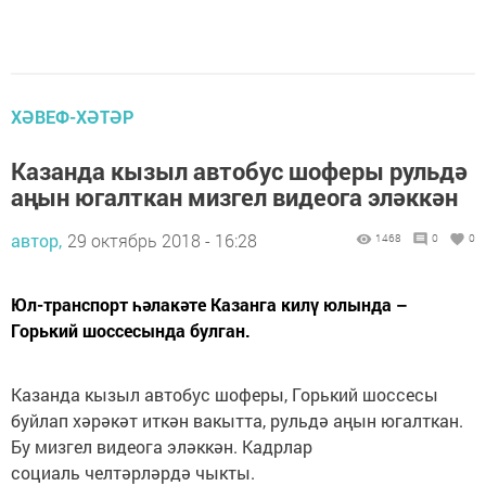
ХӘВЕФ-ХӘТӘР
Казанда кызыл автобус шоферы рульдә
аңын югалткан мизгел видеога эләккән
автор,
29 октябрь 2018 - 16:28
1468
0
0
Юл-транспорт һәлакәте Казанга килү юлында –
Горький шоссесында булган.
Казанда кызыл автобус шоферы, Горький шоссесы
буйлап хәрәкәт иткән вакытта, рульдә аңын югалткан.
Бу мизгел видеога эләккән. Кадрлар
социаль челтәрләрдә чыкты.