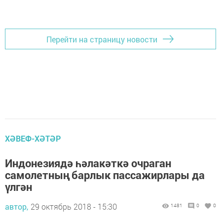
Перейти на страницу новости
ХӘВЕФ-ХӘТӘР
Индонезиядә һәлакәткә очраган
самолетның барлык пассажирлары да
үлгән
автор,
29 октябрь 2018 - 15:30
1481
0
0