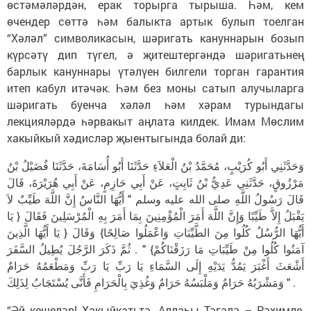
өстәмәләрдән, ерак торырга тырыша. Һәм, кем
өчендер сөттә һәм балыкта артык булып тоелган
“Хәләл” символикасын, шәригать кануннарын бозып
күрсәтү дип түгел, ә җитештергәндә шәригатьнең
барлык кануннары үтәлүен билгели торган гарантия
итеп кабул итәчәк. Һәм без моны сатып алучыларга
шәригать буенча хәләл һәм хәрам турындагы
лекцияләрдә һәрвакыт аңлата килдек. Имам Мөслим
хакыйкый хәдисләр җыентыгында болай ди:
وَحَدَّثَنِي أَبُو كُرَيْبٍ، مُحَمَّدُ بْنُ الْعَلاَءِ حَدَّثَنَا أَبُو أُسَامَةَ، حَدَّثَنَا فُضَيْلُ بْنُ
مَرْزُوقٍ، حَدَّثَنِي عَدِيُّ بْنُ ثَابِتٍ، عَنْ أَبِي حَازِمٍ، عَنْ أَبِي هُرَيْرَةَ، قَالَ
قَالَ رَسُولُ اللَّهِ صلى الله عليه وسلم " أَيُّهَا النَّاسُ إِنَّ اللَّهَ طَيِّبٌ لاَ
يَقْبَلُ إِلاَّ طَيِّبًا وَإِنَّ اللَّهَ أَمَرَ الْمُؤْمِنِينَ بِمَا أَمَرَ بِهِ الْمُرْسَلِينَ فَقَالَ { يَا
أَيُّهَا الرُّسُلُ كُلُوا مِنَ الطَّيِّبَاتِ وَاعْمَلُوا صَالِحًا} وَقَالَ { يَا أَيُّهَا الَّذِينَ
آمَنُوا كُلُوا مِنْ طَيِّبَاتِ مَا رَزَقْنَاكُمْ} " . ثُمَّ ذَكَرَ الرَّجُلَ يُطِيلُ السَّفَرَ
أَشْعَثَ أَغْبَرَ يَمُدُّ يَدَيْهِ إِلَى السَّمَاءِ يَا رَبِّ يَا رَبِّ وَمَطْعَمُهُ حَرَامٌ
وَمَشْرَبُهُ حَرَامٌ وَمَلْبَسُهُ حَرَامٌ وَغُذِيَ بِالْحَرَامِ فَأَنَّى يُسْتَجَابُ لِذَلِكَ " .
“Әй кешеләр! Хакыйкатьтә, Аллаһы Тәгалә – Рәхимле,