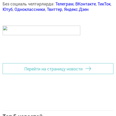
Без социаль челтәрләрдә:
Телеграм
,
ВКонтакте
,
ТикТок
,
Ютуб
,
Одноклассники
,
Твиттер
,
Яндекс.Дзен
Перейти на страницу новости