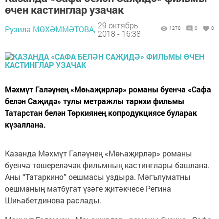
өчен кастинглар узачак
29 октябрь
Рузилә МӨХӘММӘТОВА,
1278
0
0
2018 - 16:38
Мәхмүт Галәүнең «Мөһаҗирләр» романы буенча «Сафа
белән Саҗидә» тулы метражлы тарихи фильмы
Татарстан белән Төркиянең копродукциясе буларак
күзаллана.
Казанда Мәхмүт Галәүнең «Мөһаҗирләр» романы
буенча төшереләчәк фильмның кастинглары башлана.
Аны “Татаркино” оешмасы уздыра. Мәгълүматны
оешманың матбугат үзәге җитәкчесе Регина
Шиһабетдинова раслады.