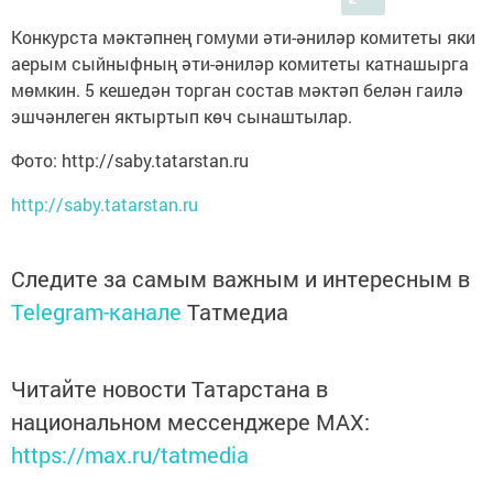
Конкурста мәктәпнең гомуми әти-әниләр комитеты яки
аерым сыйныфның әти-әниләр комитеты катнашырга
мөмкин. 5 кешедән торган состав мәктәп белән гаилә
эшчәнлеген яктыртып көч сынаштылар.
Фото: http://saby.tatarstan.ru
http://saby.tatarstan.ru
Следите за самым важным и интересным в
Telegram-канале
Татмедиа
Читайте новости Татарстана в
национальном мессенджере MАХ:
https://max.ru/tatmedia