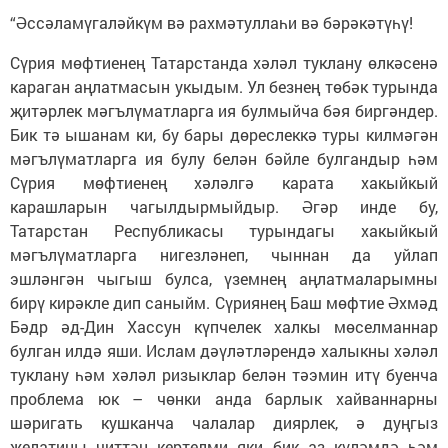
“Әссәламүгаләйкүм вә рахмәтуллаһи вә бәрәкәтүһү!
Сүрия мөфтиенең Татарстанда хәләл туклану өлкәсенә
караган аңлатмасын укыдым. Ул безнең төбәк турында
җитәрлек мәгълүматларга ия булмыйча бәя биргәндер.
Бик тә ышанам ки, бу бары дөреслеккә туры килмәгән
мәгълүматларга ия булу белән бәйле булгандыр һәм
Сүрия мөфтиенең хәләлгә карата хакыйкый
карашларын чагылдырмыйдыр. Әгәр инде бу,
Татарстан Республикасы турындагы хакыйкый
мәгълүматларга нигезләнеп, чыннан да уйлап
эшләнгән чыгыш булса, үземнең аңлатмаларымны
бирү кирәкле дип саныйм. Сүриянең Баш мөфтие Әхмәд
Бәдр әд-Дин Хассун күпчелек халкы мөселманнар
булган илдә яши. Ислам дәүләтләрендә халыкны хәләл
туклану һәм хәләл ризыклар белән тәэмин итү буенча
проблема юк – чөнки анда барлык хайваннарны
шәригать кушканча чалалар диярлек, ә дуңгыз
желатины читтән кертелми яки бик аз күләмдә һәм