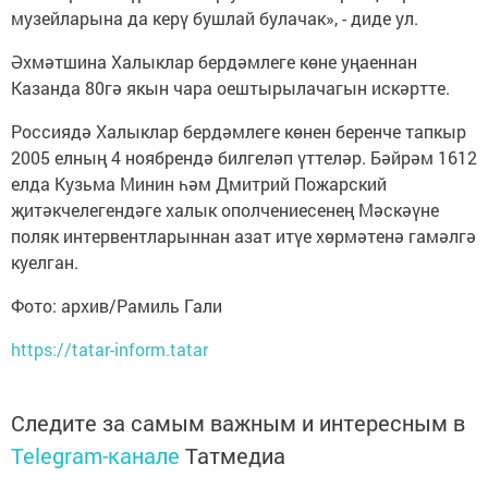
музейларына да керү бушлай булачак», - диде ул.
Әхмәтшина Халыклар бердәмлеге көне уңаеннан
Казанда 80гә якын чара оештырылачагын искәртте.
Россиядә Халыклар бердәмлеге көнен беренче тапкыр
2005 елның 4 ноябрендә билгеләп үттеләр. Бәйрәм 1612
елда Кузьма Минин һәм Дмитрий Пожарский
җитәкчелегендәге халык ополчениесенең Мәскәүне
поляк интервентларыннан азат итүе хөрмәтенә гамәлгә
куелган.
Фото: архив/Рамиль Гали
https://tatar-inform.tatar
Следите за самым важным и интересным в
Telegram-канале
Татмедиа