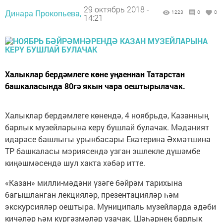
29 октябрь 2018 -
Динара Прокопьева,
1223
0
0
14:21
Халыклар бердәмлеге көне уңаеннан Татарстан
башкаласында 80гә якын чара оештырылачак.
Халыклар бердәмлеге көнендә, 4 ноябрьдә, Казанның
барлык музейларына керү бушлай булачак. Мәдәният
идарәсе башлыгы урынбасары Екатерина Әхмәтшина
ТР башкаласы мэриясендә узган эшлекле дүшәмбе
киңәшмәсендә шул хакта хәбәр итте.
«Казан» милли-мәдәни үзәге бәйрәм тарихына
багышланган лекцияләр, презентацияләр һәм
экскурсияләр оештыра. Муниципаль музейларда әдәби
кичәләр һәм күргәзмәләр узачак. Шәһәрнең барлык