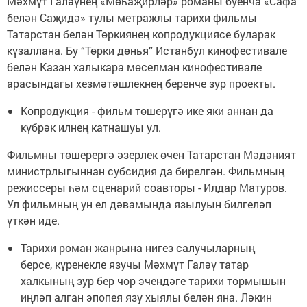
Мәхмүт Галәүнең «Мөһаҗирләр» романы буенча «Сафа
белән Саҗидә» тулы метражлы тарихи фильмы
Татарстан белән Төркиянең копродукциясе буларак
күзаллана. Бу “Төрки дөнья” Истанбул кинофестивале
белән Казан халыкара мөселман кинофестивале
арасындагы хезмәтәшлекнең беренче зур проекты.
Копродукция - фильм төшерүгә ике яки аннан да
күбрәк илнең катнашуы ул.
Фильмны төшерергә әзерлек өчен Татарстан Мәдәният
министрлыгыннан субсидия да бирелгән. Фильмның
режиссеры һәм сценарий соавторы - Илдар Матуров.
Ул фильмның ун ел дәвамында язылуын билгеләп
үткән иде.
Тарихи роман жанрына нигез салучыларның
берсе, күренекле язучы Мәхмүт Галәү татар
халкының зур бер чор эчендәге тарихи тормышын
иңләп алган эпопея язу хыялы белән яна. Ләкин