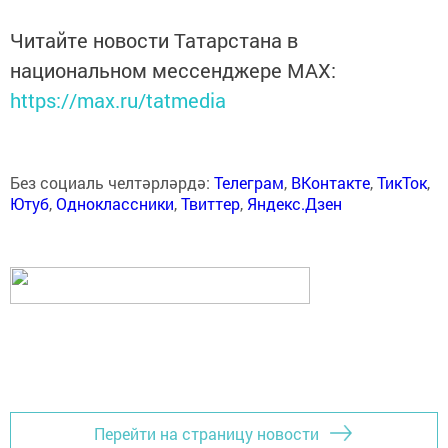
Читайте новости Татарстана в
национальном мессенджере MАХ:
https://max.ru/tatmedia
Без социаль челтәрләрдә:
Телеграм
,
ВКонтакте
,
ТикТок
,
Ютуб
,
Одноклассники
,
Твиттер
,
Яндекс.Дзен
Перейти на страницу новости