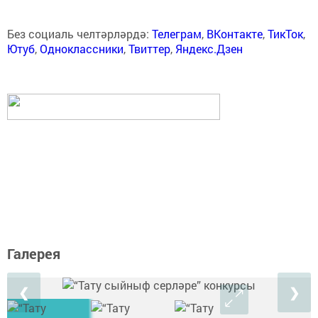
Без социаль челтәрләрдә:
Телеграм
,
ВКонтакте
,
ТикТок
,
Ютуб
,
Одноклассники
,
Твиттер
,
Яндекс.Дзен
Галерея
❮
❯