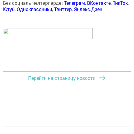
Без социаль челтәрләрдә:
Телеграм
,
ВКонтакте
,
ТикТок
,
Ютуб
,
Одноклассники
,
Твиттер
,
Яндекс.Дзен
Перейти на страницу новости