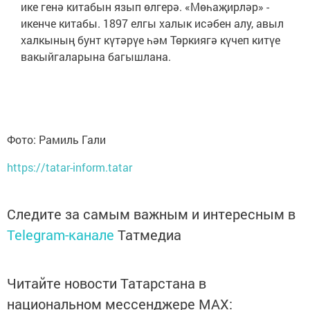
ике генә китабын язып өлгерә. «Мөһаҗирләр» -
икенче китабы. 1897 елгы халык исәбен алу, авыл
халкының бунт күтәрүе һәм Төркиягә күчеп китүе
вакыйгаларына багышлана.
Фото: Рамиль Гали
https://tatar-inform.tatar
Следите за самым важным и интересным в
Telegram-канале
Татмедиа
Читайте новости Татарстана в
национальном мессенджере MАХ: