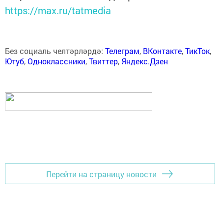
https://max.ru/tatmedia
Без социаль челтәрләрдә:
Телеграм
,
ВКонтакте
,
ТикТок
,
Ютуб
,
Одноклассники
,
Твиттер
,
Яндекс.Дзен
Перейти на страницу новости