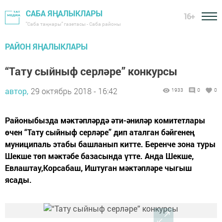
САБА ЯҢАЛЫКЛАРЫ
16+
"Саба таңнары" газетасы - Саба районы
РАЙОН ЯҢАЛЫКЛАРЫ
“Тату сыйныф серләре” конкурсы
автор,
29 октябрь 2018 - 16:42
1933
0
0
Районыбызда мәктәпләрдә әти-әниләр комитетлары
өчен “Тату сыйныф серләре” дип аталган бәйгенең
муниципаль этабы башланып китте. Беренче зона туры
Шекше төп мәктәбе базасында үтте. Анда Шекше,
Евлаштау,Корсабаш, Иштуган мәктәпләре чыгыш
ясады.