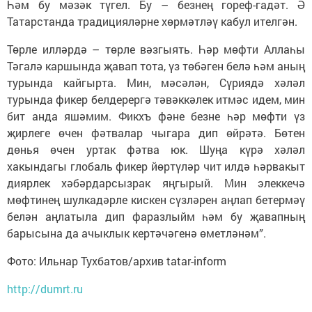
Һәм бу мәзәк түгел. Бу – безнең гореф-гадәт. Ә
Татарстанда традицияләрне хөрмәтләү кабул ителгән.
Төрле илләрдә – төрле вәзгыять. Һәр мөфти Аллаһы
Тәгалә каршында җавап тота, үз төбәген белә һәм аның
турында кайгырта. Мин, мәсәлән, Сүриядә хәләл
турында фикер белдерергә тәвәккәлек итмәс идем, мин
бит анда яшәмим. Фикхъ фәне безне һәр мөфти үз
җирлеге өчен фәтвалар чыгара дип өйрәтә. Бөтен
дөнья өчен уртак фәтва юк. Шуңа күрә хәләл
хакындагы глобаль фикер йөртүләр чит илдә һәрвакыт
диярлек хәбәрдарсызрак яңгырый. Мин элеккечә
мөфтинең шулкадәрле кискен сүзләрен аңлап бетермәү
белән аңлатыла дип фаразлыйм һәм бу җавапның
барысына да ачыклык кертәчәгенә өметләнәм”.
Фото: Ильнар Тухбатов/архив tatar-inform
http://dumrt.ru