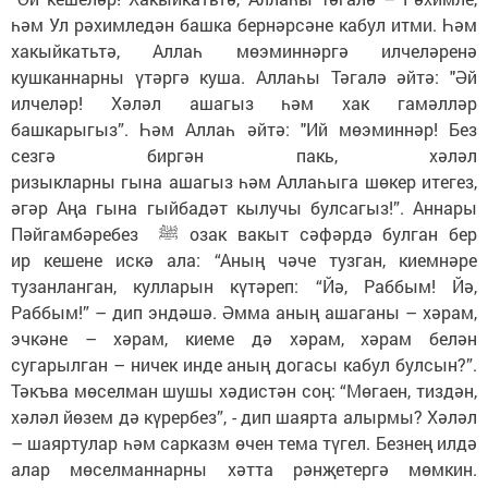
һәм Ул рәхимледән башка бернәрсәне кабул итми. Һәм
хакыйкатьтә, Аллаһ мөэминнәргә илчеләренә
кушканнарны үтәргә куша. Аллаһы Тәгалә әйтә: "Әй
илчеләр! Хәләл ашагыз һәм хак гамәлләр
башкарыгыз”. Һәм Аллаһ әйтә: "Ий мөэминнәр! Без
сезгә биргән пакь, хәләл
ризыкларны гына ашагыз һәм Аллаһыга шөкер итегез,
әгәр Аңа гына гыйбадәт кылучы булсагыз!”. Аннары
Пәйгамбәребез ﷺ озак вакыт сәфәрдә булган бер
ир кешене искә ала: “Аның чәче тузган, киемнәре
тузанланган, кулларын күтәреп: “Йә, Раббым! Йә,
Раббым!” – дип эндәшә. Әмма аның ашаганы – хәрам,
эчкәне – хәрам, киеме дә хәрам, хәрам белән
сугарылган – ничек инде аның догасы кабул булсын?”.
Тәкъва мөселман шушы хәдистән соң: “Мөгаен, тиздән,
хәләл йөзем дә күрербез”, - дип шаярта алырмы? Хәләл
– шаяртулар һәм сарказм өчен тема түгел. Безнең илдә
алар мөселманнарны хәтта рәнҗетергә мөмкин.