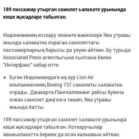
189 пассажир утырган самолет һәлакәте урынында
кеше җәсәдләре табылган.
Индонезиянең коткару хезмәте вәкилләре Ява утравы
янында һәлакәткә очраган самолеттагы
пассажирларның барысы да үлүен әйткән. Бу турыда
Associated Press агентлыгына сылтама белән
"Интерфакс" хәбәр итте.
Бүген Индонезиядәге иң зур Lion Air
компаниясенең Boeing 737 самолеты һәлакәткә
очрады. Джакарта-Пангкалпинанг рейсы буенча
очкан самолет диңгезгә төшеп, Ява утравы
янында батты.
189 пассажир утырган самолет һәлакәте урынында
кеше җәсәдләре табылган. Коткаручылар
авиаһәлакәттә беркем дә исән калмавын әйткән.