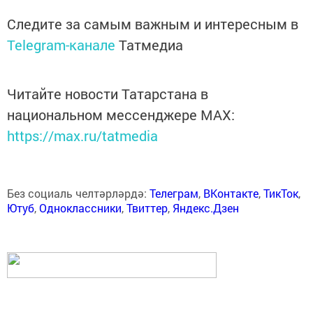
Следите за самым важным и интересным в
Telegram-канале
Татмедиа
Читайте новости Татарстана в
национальном мессенджере MАХ:
https://max.ru/tatmedia
Без социаль челтәрләрдә:
Телеграм
,
ВКонтакте
,
ТикТок
,
Ютуб
,
Одноклассники
,
Твиттер
,
Яндекс.Дзен