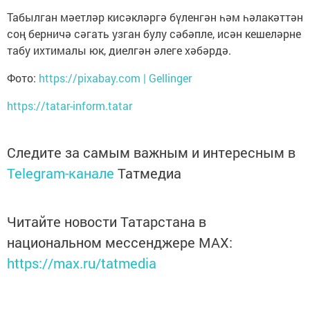
Табылган мәетләр кисәкләргә бүленгән һәм һәлакәттән
соң берничә сәгать узган булу сәбәпле, исән кешеләрне
табу ихтималы юк, диелгән әлеге хәбәрдә.
Фото:
https://pixabay.com | Gellinger
https://tatar-inform.tatar
Следите за самым важным и интересным в
Telegram-канале
Татмедиа
Читайте новости Татарстана в
национальном мессенджере MАХ:
https://max.ru/tatmedia