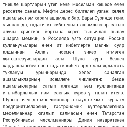
тиешле шартларын үтеп кенә мөселман кешесе өчен
рөхсәтле санала. Мөфти дөрес билгеләп узган: хәләл
ашамлык һәм хәрам ашамлык бар. Бары Сүриядә генә,
чыннан да, гадәти ит кибетеннән ашамлыклар сатып
алучы христиан йортына кереп тынычлап пылау
ашарга мөмкин, ә Россиядә үзгә ситуация. Россия
кулланучылары өчен ит кибетләргә малны суяр
алдыннан Аллаһ исемен зикер итмәгән
җитештерүчеләрдән килә. Шуңа күрә безнең
кардәшләребез өчен гадәти кибетләрдә һәм җәмәгать
туклануы урыннарында хәләл саналган
ашамлыкларның исемлеге чикләнгән: бездә
ашамлыкларны сатып алганда һәм кулланганда
игътибарлылык һәм саклык күрсәтү таләп ителә.
Шуның өчен дә мөселманнарга сәүдә-хезмәт күрсәтү
предприятиеләренең гастрономик күптөрлелегендә
мөселманнар югалып калмасын өчен Татарстан
Республикасы мөселманнары Диния нәзарәтенең
“Хәләл” стандартлары комитеты эшләп килә, чөнки