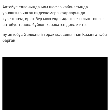
Автобус салонында һәм шофер кабинасында
урнаштырылган видеокамера кадрларында
күренгәнчә, ир-ат бер мизгелдә идәнгә егылып төшә, ә
автобус трасса буйлап хәрәкәтен дәвам итә.
Бу автобус Залесный торак массивыннан Казанга таба
барган