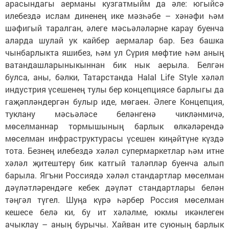
арасындагы аерманы кузгатмыйм да әле: югыйсә
илебездә ислам диненең ике мәзһәбе – хәнәфи һәм
шәфигый таралган, әлеге мәсьәләләрне карау буенча
аларда шулай ук кайбер аермалар бар. Без башка
чынбарлыкта яшибез, һәм ул Сүрия мөфтие һәм аның
ватандашларыныкыннан бик нык аерыла. Белгән
булса, аны, бәлки, Татарстанда Halal Life Style хәләл
индустрия үсешенең тулы бер концепциясе барлыгы да
гаҗәпләндергән булыр иде, мөгаен. Әлеге Концепция,
туклану мәсьәләсе беләнгенә чикләнмичә,
мөселманнар тормышының барлык өлкәләрендә
мөселман инфраструктурасы үсешен киңәйтүне күздә
тота. Безнең илебездә хәләл супермаркетлар һәм итне
хәләл җитештерү бик катгый таләпләр буенча алып
барыла. Ягъни Россиядә хәләл стандартлар мөселман
дәүләтләрендәге кебек дәүләт стандартлары белән
тәңгәл түгел. Шуңа күрә һәрбер Россия мөселман
кешесе белә ки, бу ит хәләлме, юкмы икәнлеген
ачыклау – аның бурычы. Хайван ите суюның барлык