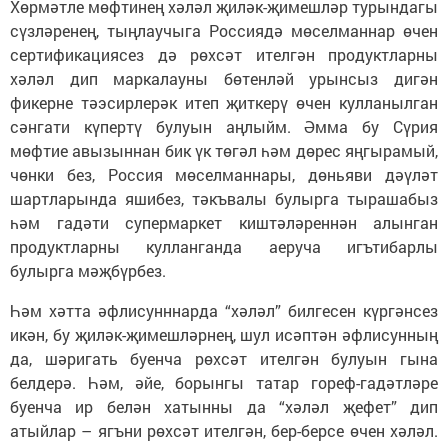
Хөрмәтле мөфтинең хәләл җиләк-җимешләр турындагы
сүзләренең, тыңлаучыга Россиядә мөселманнар өчен
сертификациясез дә рөхсәт ителгән продуктларны
хәләл дип маркалауны бөтенләй урынсыз дигән
фикерне тәэсирлерәк итеп җиткерү өчен кулланылган
сәнгати күпертү булуын аңлыйм. Әмма бу Сүрия
мөфтие авызыннан бик үк төгәл һәм дөрес яңгырамый,
чөнки без, Россия мөселманнары, дөньяви дәүләт
шартларында яшибез, тәкъвалы булырга тырашабыз
һәм гадәти супермаркет киштәләреннән алынган
продуктларны кулланганда аеруча игътибарлы
булырга мәҗбүрбез.
Һәм хәтта әфлисунннарда “хәләл” билгесен күргәнсез
икән, бу җиләк-җимешләрнең, шул исәптән әфлисунның
да, шәригать буенча рөхсәт ителгән булуын гына
белдерә. Һәм, әйе, борынгы татар гореф-гадәтләре
буенча ир белән хатынны да “хәләл җефет” дип
атыйлар – ягъни рөхсәт ителгән, бер-берсе өчен хәләл.