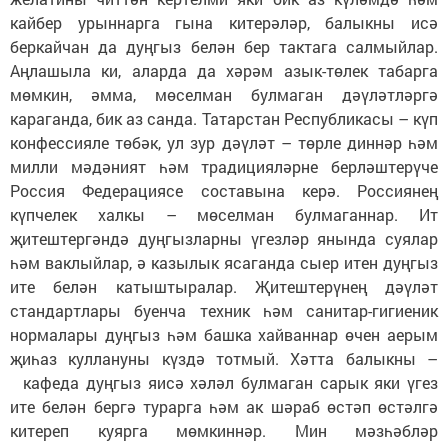
кайбер урыннарга гына китерәләр, балыкны исә
беркайчан да дуңгыз белән бер тактага салмыйлар.
Аңлашыла ки, аларда да хәрәм азык-төлек табарга
мөмкин, әмма, мөселман булмаган дәүләтләргә
караганда, бик аз санда. Татарстан Республикасы – күп
конфессияле төбәк, ул зур дәүләт – төрле диннәр һәм
милли мәдәният һәм традицияләрне берләштерүче
Россия Федерациясе составына керә. Россиянең
күпчелек халкы – мөселман булмаганнар. Ит
җитештергәндә дуңгызларны үгезләр янында суялар
һәм ваклыйлар, ә казылык ясаганда сыер итен дуңгыз
ите белән катыштыралар. Җитештерүнең дәүләт
стандартлары буенча техник һәм санитар-гигиеник
нормалары дуңгыз һәм башка хайваннар өчен аерым
җиһаз куллануны күздә тотмый. Хәтта балыкны –
кафеда дуңгыз яисә хәләл булмаган сарык яки үгез
ите белән бергә турарга һәм ак шәраб өстәп өстәлгә
китереп куярга мөмкиннәр. Мин мәзһәбләр