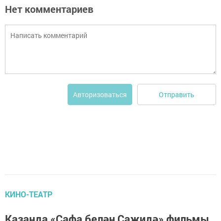
Нет комментариев
Отправить
Авторизоваться
КИНО-ТЕАТР
Казанда «Сафа белән Саҗидә» фильмы