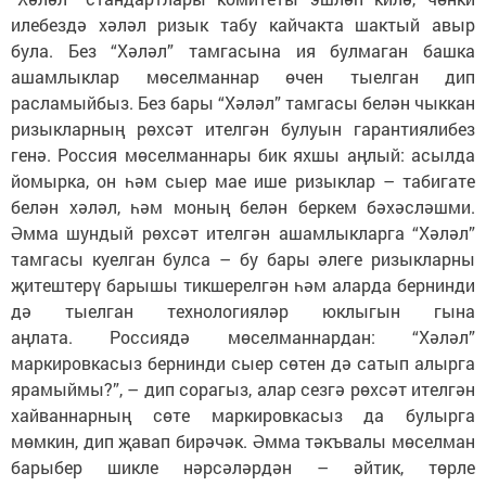
илебездә хәләл ризык табу кайчакта шактый авыр
була. Без “Хәләл” тамгасына ия булмаган башка
ашамлыклар мөселманнар өчен тыелган дип
расламыйбыз. Без бары “Хәләл” тамгасы белән чыккан
ризыкларның рөхсәт ителгән булуын гарантиялибез
генә. Россия мөселманнары бик яхшы аңлый: асылда
йомырка, он һәм сыер мае ише ризыклар – табигате
белән хәләл, һәм моның белән беркем бәхәсләшми.
Әмма шундый рөхсәт ителгән ашамлыкларга “Хәләл”
тамгасы куелган булса – бу бары әлеге ризыкларны
җитештерү барышы тикшерелгән һәм аларда бернинди
дә тыелган технологияләр юклыгын гына
аңлата. Россиядә мөселманнардан: “Хәләл”
маркировкасыз бернинди сыер сөтен дә сатып алырга
ярамыймы?”, – дип сорагыз, алар сезгә рөхсәт ителгән
хайваннарның сөте маркировкасыз да булырга
мөмкин, дип җавап бирәчәк. Әмма тәкъвалы мөселман
барыбер шикле нәрсәләрдән – әйтик, төрле