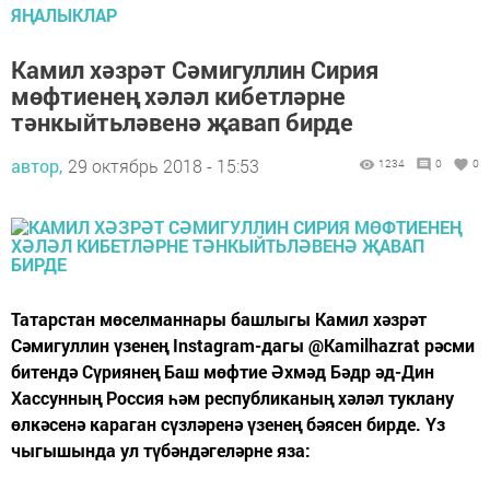
ЯҢАЛЫКЛАР
Камил хәзрәт Сәмигуллин Сирия
мөфтиенең хәләл кибетләрне
тәнкыйтьләвенә җавап бирде
автор,
29 октябрь 2018 - 15:53
1234
0
0
Татарстан мөселманнары башлыгы Камил хәзрәт
Сәмигуллин үзенең Instagram-дагы @Kamilhazrat рәсми
битендә Сүриянең Баш мөфтие Әхмәд Бәдр әд-Дин
Хассунның Россия һәм республиканың хәләл туклану
өлкәсенә караган сүзләренә үзенең бәясен бирде. Үз
чыгышында ул түбәндәгеләрне яза: