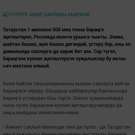
Татарстан 1 миллион 500 мең тонна бәрәңге
җитештереп, Россиядә икенче урынга чыкты. Әмма,
шайтан башка, җен башка дигәндәй, үстерү бер, аны ел
дәвамында сакларга да кирәк бит әле. Сер түгел,
бәрәңгене күпләп җитештерүче хуҗалыклар бу яктан
һич мактана алмый.
Быел байтак танышл­а­рым­ның кышкы саклауга куй­ган
бәрәңгесе череде. Шуңадыр кайберәүләр бакчасында
бәрәңге үстерүдән баш тарта. Шәхси хуҗа­лык­ларда
гына түгел, бәрәңгене күпләп җитештерүчеләрдә дә
аның мәйданы кимегән­нән-кими.
- Хикмәт саклый бел­мәү­дә генә дә түгел, - ди Татарстан
авыл хуҗалыгы фән­­ни-тикшеренү институты бә­рәң­ге