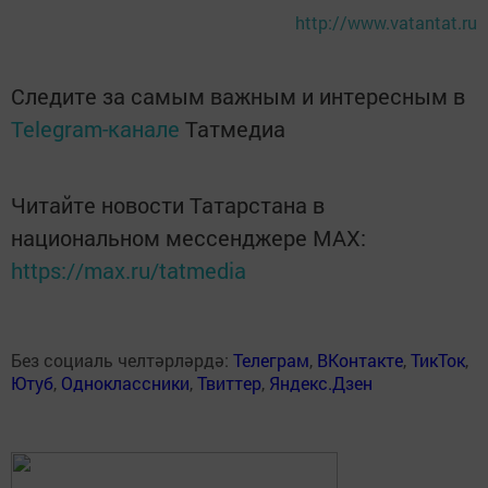
http://www.vatantat.ru
Следите за самым важным и интересным в
Telegram-канале
Татмедиа
Читайте новости Татарстана в
национальном мессенджере MАХ:
https://max.ru/tatmedia
Без социаль челтәрләрдә:
Телеграм
,
ВКонтакте
,
ТикТок
,
Ютуб
,
Одноклассники
,
Твиттер
,
Яндекс.Дзен