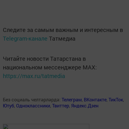
Следите за самым важным и интересным в
Telegram-канале
Татмедиа
Читайте новости Татарстана в
национальном мессенджере MАХ:
https://max.ru/tatmedia
Без социаль челтәрләрдә:
Телеграм
,
ВКонтакте
,
ТикТок
,
Ютуб
,
Одноклассники
,
Твиттер
,
Яндекс.Дзен