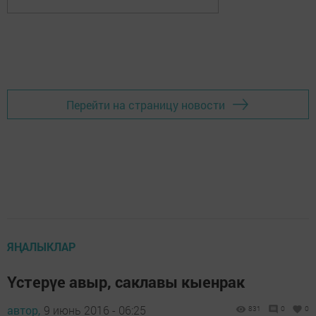
Перейти на страницу новости
ЯҢАЛЫКЛАР
Үстерүе авыр, саклавы кыенрак
автор,
9 июнь 2016 - 06:25
831
0
0