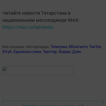
Читайте новости Татарстана в
национальном мессенджере MАХ:
https://max.ru/tatmedia
Без социаль челтәрләрдә:
Телеграм
,
ВКонтакте
,
ТикТок
,
Ютуб
,
Одноклассники
,
Твиттер
,
Яндекс.Дзен
Перейти на страницу новости