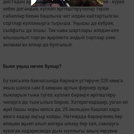
дистәдән артык сорт тәкъдим итә. Күр­ше­неке - күркә
кебек дигән­дәй, күпләп җитештерү­че­ләр төрле
сәбәпләр белән башлыча чит илдән кайтартылган
сортлар кулланырга тырыша. Уңышы да күб­рәк,
сыйфаты да яхшы. Тик һава шартлары әледән-әле
алышынып торган җир­­лектә андый сортлар үзен
акламаган еллар да булгалый.
Быел уңыш ничек булыр?
Бу мәсьәлә бакчасында бәрәңге үстерүче 320 мең­гә
якын шәхси һәм 6 меңнән артык фермер ху­җа­
лыкларын гына түгел, күпләп бәрәңге җитеш­терү­
челәргә дә тынгылык бирми. Хәтерегездәдер, узган ел
җәй башы коры килсә дә, 25 июльдән башлап кара
көзгә кадәр яңгыр койды. Нәтиҗәдә бәрәңге­нең бер
өлешен җыеп алып өлгерә алмау бер хәл, сак­лауга
куелган кадәресен­дә дым мул­­лыгы аның че­рүенә