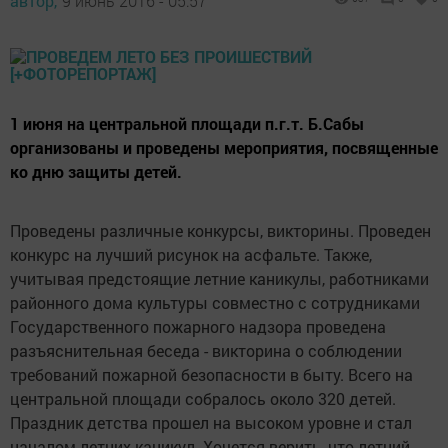
автор,
9 июнь 2016 - 05:57
1 июня на центральной площади п.г.т. Б.Сабы
организованы и проведены мероприятия, посвященные
ко дню защиты детей.
Проведены различные конкурсы, викторины. Проведен
конкурс на лучший рисунок на асфальте. Также,
учитывая предстоящие летние каникулы, работниками
районного дома культуры совместно с сотрудниками
Государственного пожарного надзора проведена
разъяснительная беседа - викторина о соблюдении
требований пожарной безопасности в быту. Всего на
центральной площади собралось около 320 детей.
Праздник детства прошел на высоком уровне и стал
началом летних каникул. Хочется верить, что летний