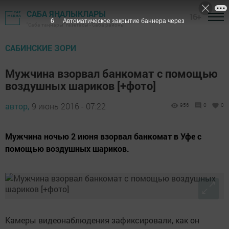
САБА ЯҢАЛЫКЛАРЫ
16+
5
Автоматическое закрытие баннера через
"Саба таңнары" газетасы - Саба районы
САБИНСКИЕ ЗОРИ
Мужчина взорвал банкомат с помощью
воздушных шариков [+фото]
автор,
9 июнь 2016 - 07:22
956
0
0
Мужчина ночью 2 июня взорвал банкомат в Уфе с
помощью воздушных шариков.
Камеры видеонаблюдения зафиксировали, как он