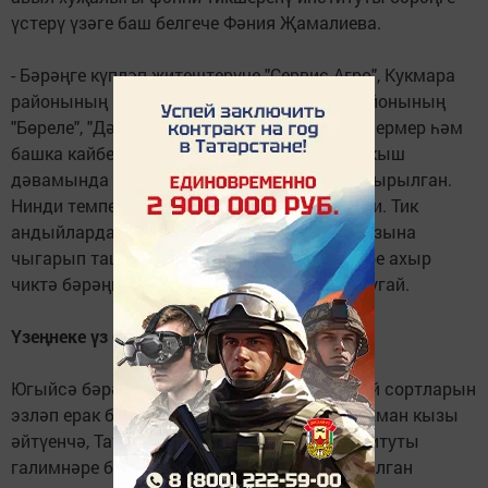
үстерү үзәге баш белгече Фәния Җама­лиева.
- Бәрәңге күпләп җи­теш­терүче "Сервис-Агро", Кук­мара
районының Вахитов һәм "Урал", Биектау районы­ның
"Бөреле", "Дәү­ләтов" исемендәге крес­тьян-фер­мер һәм
башка кай­бер хуҗалыкларында бәрәңгене кыш
дәвамында саклау өчен бөтен шартлар тудырылган.
Нинди температура кирәк - компьютер көйли. Тик
андыйларда да бәрәңгенең шактыен чүп базына
чыгарып ташларга туры килгән. Моның сере ахыр
чиктә бәрәңгенең сор­­тына барып тоташа бугай.
Үзеңнеке үз булмаса...
Югыйсә бәрәңгенең без­­нең шартларга кулай сортларын
эзләп ерак барасы да түгел. Фәния Фәй­­зрахман кызы
әйтүенчә, Татарстан фәнни-тикшеренү институты
галимнәре без­нең шартларга яраклаштырылган