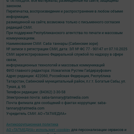
© ТАТМЕДИА. Все материалы, размещенные на сайте, защищены
законом.
Перепечатка, воспроизведение и распространение в любом объеме
информации,
размещенной на сайте, возможна только с письменного согласия
редакций СМИ.
При поддержке Республиканского агентства по печати и массовым
коммуникациям.
Наименование СМИ: Саба таннары (Сабинские зори)
№ записи о регистрации СМИ, дата: ЭЛ № ФС 77 - 90147 от 07.10.2025
СМИ зарегистрированно Федеральной службой по надзору в сфере
связи,
информационных технологий и массовых коммуникаций
ФИО главного редактора: Исмагилов Рустем Габдерауфович
Адрес редакции: 422060, Российская Федерация, Республика
Татарстан, Сабинский муниципальный район, п.г.т. Богатые Сабы, ул.
Тукая, д. 95
Телефон редакции: (84362) 2-30-58
Электронная почта: saba-tannary@tatmedia.com
Почта филиала для сообщений о фактах коррупции: saba-
tannary@tatmedia.com
Учредитель СМИ: АО «ТАТМЕДИА»
Антикоррупционная политика
АО «ТАТМЕДИА» использует «cookie»
для персонализации сервисов и