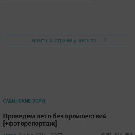
Перейти на страницу новости
САБИНСКИЕ ЗОРИ
Проведем лето без проишествий
[+фоторепортаж]
637
0
0