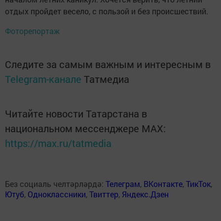
отдых пройдет весело, с пользой и без происшествий.
Фоторепортаж
Следите за самым важным и интересным в
Telegram-канале
Татмедиа
Читайте новости Татарстана в
национальном мессенджере MАХ:
https://max.ru/tatmedia
Без социаль челтәрләрдә:
Телеграм
,
ВКонтакте
,
ТикТок
,
Ютуб
,
Одноклассники
,
Твиттер
,
Яндекс.Дзен