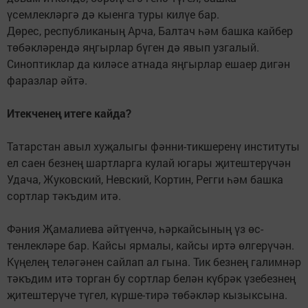
үсемлекләргә дә кыенга туры килүе бар.
Дөрес, республиканың Арча, Балтач һәм башка кай­бер
төбәкләрендә яң­гыр­лар бүген дә явып узгалый.
Синоптиклар да ки­ләсе атнада яңгырлар ешаер дигән
фаразлар әйтә.
Итекченең итеге кайда?
Татарстан авыл хуҗалы­гы фәнни-тикшеренү институты
ел саен безнең шартларга кулай югары җитеш­терүчән
Удача, Жуковский, Невский, Кортин, Регги һәм башка
сортлар тәкъдим итә.
Фәния Җамалиева әй­түен­чә, һәркайсының үз өс­
тенлекләре бар. Кайсы ярмалы, кайсы иртә өл­герү­чән.
Күңелең теләгәнен сайлап ал гына. Тик безнең галимнәр
тәкъдим итә торган бу сортлар белән күбрәк үзебезнең
җитештерүче тү­гел, күрше-тирә төбәкләр кызыксына.