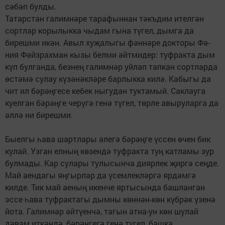
сәбәп булды.
Татарстан галимнәре тарафыннан тәкъдим ителгән
сортлар корылыкка чыдам гына түгел, дымга да
биреш­ми икән. Авыл хуҗа­лыгы фән­нәре докторы Фә­
ния Фәйзрахман кызы белми әйт­мидер: туфракта дым
күп булганда, безнең галим­нәр уйлап тапкан сорт­лар­да
өстәмә сулау күзә­нәк­ләре барлыкка килә. Кабыгы да
чит ил бәрәңгесе кебек ныгудан туктамый. Сак­лауга
куелган бәрәңге че­рүгә генә түгел, төрле авыруларга да
әллә ни бирешми.
Быелгы һава шартлары әлегә бәрәңге үссен өчен бик
кулай. Узган елның кө­зендә туфракта туң катламы зур
булмады. Кар сулары тулысынча диярлек җир­гә сеңде.
Май аендагы яңгыр­лар да үсемлекләргә яр­дәмгә
килде. Тик май аеның икенче яртысында башланган
эссе һава туфрактагы дымны көннән-көн күбрәк үзенә
йота. Галим­нәр әй­түенчә, тагын атна-ун көн шулай
дәвам иткәндә, бә­рәң­гегә генә түгел, башка