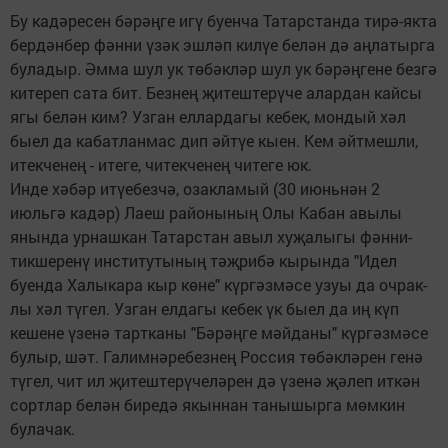
Бу кадәресен бәрәңге игү буенча Татарстанда тирә-якта
бердәнбер фәнни үзәк эшләп килүе белән дә аңлатырга
буладыр. Әмма шул ук төбәкләр шул ук бәрәңгене безгә
китереп сата бит. Безнең җитеште­рүче алардан кайсы
ягы белән ким? Узган еллардагы кебек, мондый хәл
быел да кабатланмас дип әйтүе кыен. Кем әйтмешли,
итек­ченең - итеге, читекченең читеге юк.
Инде хәбәр итүебезчә, озакламый (30 июньнән 2
июльгә кадәр) Лаеш райо­нының Олы Кабан авылы
янында урнашкан Татарстан авыл хуҗалыгы фәнни-
тик­шеренү институтының тәҗ­рибә кырында "Идел
буенда Халыкара кыр кө­не" күргәзмәсе узуы да очрак­
лы хәл түгел. Узган елдагы кебек үк быел да иң күп
кешене үзенә тартканы "Бә­рәңге мәйданы" күргәзмәсе
булыр, шәт. Галимнәре­без­нең Россия төбәкләрен генә
түгел, чит ил җитеш­терү­че­ләрен дә үзенә җәлеп иткән
сортлар белән би­редә якын­нан танышырга мөм­кин
булачак.