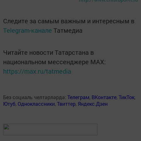
Следите за самым важным и интересным в
Telegram-канале
Татмедиа
Читайте новости Татарстана в
национальном мессенджере MАХ:
https://max.ru/tatmedia
Без социаль челтәрләрдә:
Телеграм
,
ВКонтакте
,
ТикТок
,
Ютуб
,
Одноклассники
,
Твиттер
,
Яндекс.Дзен