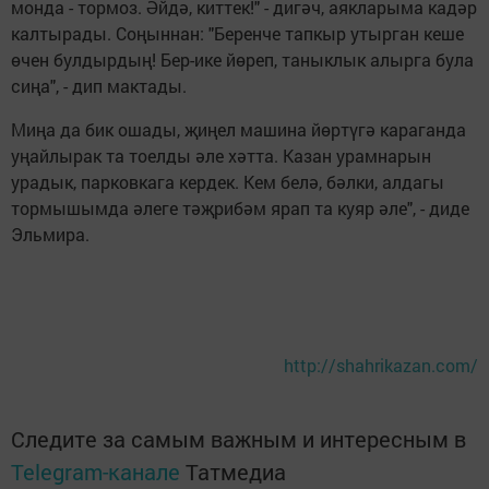
монда - тормоз. Әйдә, киттек!" - дигәч, аякларыма кадәр
калтырады. Соңыннан: "Беренче тапкыр утырган кеше
өчен булдырдың! Бер-ике йөреп, таныклык алырга була
сиңа", - дип мактады.
Миңа да бик ошады, җиңел машина йөртүгә караганда
уңайлырак та тоелды әле хәтта. Казан урамнарын
урадык, парковкага кердек. Кем белә, бәлки, алдагы
тормышымда әлеге тәҗрибәм ярап та куяр әле", - диде
Эльмира.
http://shahrikazan.com/
Следите за самым важным и интересным в
Telegram-канале
Татмедиа