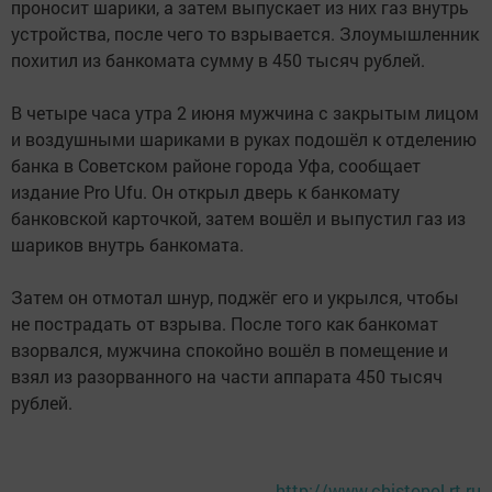
проносит шарики, а затем выпускает из них газ внутрь
устройства, после чего то взрывается. Злоумышленник
похитил из банкомата сумму в 450 тысяч рублей.
В четыре часа утра 2 июня мужчина с закрытым лицом
и воздушными шариками в руках подошёл к отделению
банка в Советском районе города Уфа, сообщает
издание Pro Ufu. Он открыл дверь к банкомату
банковской карточкой, затем вошёл и выпустил газ из
шариков внутрь банкомата.
Затем он отмотал шнур, поджёг его и укрылся, чтобы
не пострадать от взрыва. После того как банкомат
взорвался, мужчина спокойно вошёл в помещение и
взял из разорванного на части аппарата 450 тысяч
рублей.
http://www.chistopol-rt.ru