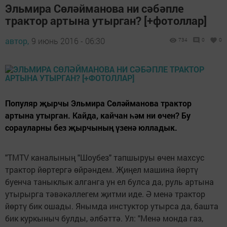
Эльмира Сөләйманова ни сәбәпле
трактор артына утырган? [+фотоллар]
автор,
9 июнь 2016 - 06:30
734
0
0
Популяр җырчы Эльмира Сөләйманова трактор
артына утырган. Кайда, кайчан һәм ни өчен? Бу
сорауларны без җырчының үзенә юлладык.
"ТMTV каналының "Шоубез" тапшыруы өчен махсус
трактор йөртергә өйрәндем. Җиңел машина йөртү
буенча таныклык алганга ун ел булса да, руль артына
утырырга тәвәкәллегем җитми иде. Ә менә трактор
йөртү бик ошады. Янымда инстуктор утырса да, башта
бик куркыныч булды, әлбәттә. Ул: "Менә монда газ,