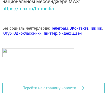
национальном мессенджере MАХ:
https://max.ru/tatmedia
Без социаль челтәрләрдә:
Телеграм
,
ВКонтакте
,
ТикТок
,
Ютуб
,
Одноклассники
,
Твиттер
,
Яндекс.Дзен
Перейти на страницу новости