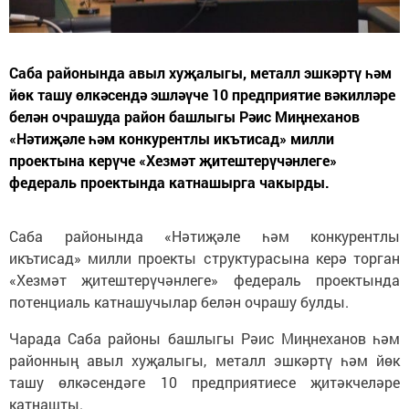
Саба районында авыл хуҗалыгы, металл эшкәртү һәм
йөк ташу өлкәсендә эшләүче 10 предприятие вәкилләре
белән очрашуда район башлыгы Рәис Миңнеханов
«Нәтиҗәле һәм конкурентлы икътисад» милли
проектына керүче «Хезмәт җитештерүчәнлеге»
федераль проектында катнашырга чакырды.
Саба районында «Нәтиҗәле һәм конкурентлы
икътисад» милли проекты структурасына керә торган
«Хезмәт җитештерүчәнлеге» федераль проектында
потенциаль катнашучылар белән очрашу булды.
Чарада Саба районы башлыгы Рәис Миңнеханов һәм
районның авыл хуҗалыгы, металл эшкәртү һәм йөк
ташу өлкәсендәге 10 предприятиесе җитәкчеләре
катнашты.