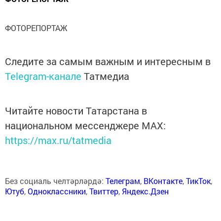
ФОТОРЕПОРТАЖ
Следите за самым важным и интересным в
Telegram-канале
Татмедиа
Читайте новости Татарстана в
национальном мессенджере MАХ:
https://max.ru/tatmedia
Без социаль челтәрләрдә:
Телеграм
,
ВКонтакте
,
ТикТок
,
Ютуб
,
Одноклассники
,
Твиттер
,
Яндекс.Дзен