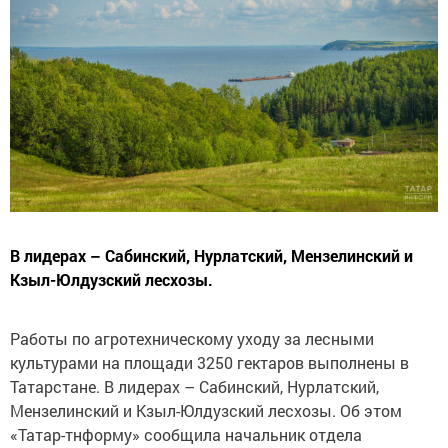
В лидерах – Сабинский, Нурлатский, Мензелинский и
Кзыл-Юлдузский лесхозы.
Работы по агротехническому уходу за лесными
культурами на площади 3250 гектаров выполнены в
Татарстане. В лидерах – Сабинский, Нурлатский,
Мензелинский и Кзыл-Юлдузский лесхозы. Об этом
«Татар-тнформу» сообщила начальник отдела