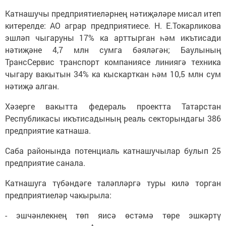
Катнашучы предприятиеләрнең нәтиҗәләре мисал итеп
китерелде: АО аграр предприятиесе. Н. Е.Токарликова
эшләп чыгаруны 17% ка арттырган һәм икътисади
нәтиҗәне 4,7 млн сумга бәяләгән; Баулының
ТрансСервис транспорт компаниясе линиягә техника
чыгару вакытын 34% ка кыскарткан һәм 10,5 млн сум
нәтиҗә алган.
Хәзерге вакытта федераль проектта Татарстан
Республикасы икътисадының реаль секторындагы 386
предприятие катнаша.
Саба районында потенциаль катнашучылар булып 25
предприятие санала.
Катнашуга түбәндәге таләпләргә туры килә торган
предприятиеләр чакырыла:
- эшчәнлекнең төп яисә өстәмә төре эшкәртү