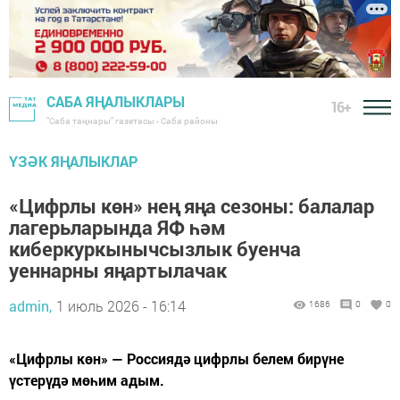
САБА ЯҢАЛЫКЛАРЫ
16+
"Саба таңнары" газетасы - Саба районы
ҮЗӘК ЯҢАЛЫКЛАР
«Цифрлы көн» нең яңа сезоны: балалар
лагерьларында ЯФ һәм
киберкуркынычсызлык буенча
уеннарны яңартылачак
admin,
1 июль 2026 - 16:14
1686
0
0
«Цифрлы көн» — Россиядә цифрлы белем бирүне
үстерүдә мөһим адым.