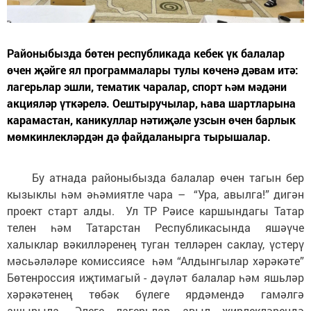
Районыбызда бөтен республикада кебек үк балалар
өчен җәйге ял программалары тулы көченә дәвам итә:
лагерьлар эшли, тематик чаралар, спорт һәм мәдәни
акцияләр үткәрелә. Оештыручылар, һава шартларына
карамастан, каникуллар нәтиҗәле узсын өчен барлык
мөмкинлекләрдән дә файдаланырга тырышалар.
Бу атнада районыбызда балалар өчен тагын бер
кызыклы һәм әһәмиятле чара – “Ура, авылга!” дигән
проект старт алды. Ул ТР Рәисе каршындагы Татар
телен һәм Татарстан Республикасында яшәүче
халыклар вәкилләренең туган телләрен саклау, үстерү
мәсьәләләре комиссиясе һәм “Алдынгылар хәрәкәте”
Бөтенроссия иҗтимагый - дәүләт балалар һәм яшьләр
хәрәкәтенең төбәк бүлеге ярдәмендә гамәлгә
ашырыла. Әлеге лагерьлар авыл җирлекләрендә