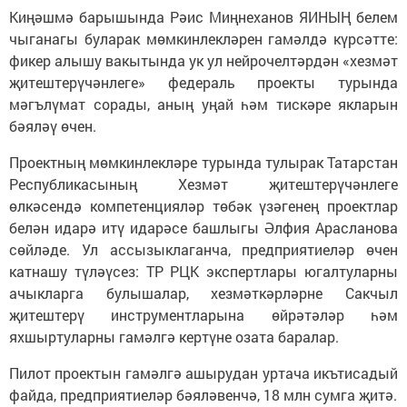
Киңәшмә барышында Рәис Миңнеханов ЯИНЫҢ белем
чыганагы буларак мөмкинлекләрен гамәлдә күрсәтте:
фикер алышу вакытында ук ул нейрочелтәрдән «хезмәт
җитештерүчәнлеге» федераль проекты турында
мәгълүмат сорады, аның уңай һәм тискәре якларын
бәяләү өчен.
Проектның мөмкинлекләре турында тулырак Татарстан
Республикасының Хезмәт җитештерүчәнлеге
өлкәсендә компетенцияләр төбәк үзәгенең проектлар
белән идарә итү идарәсе башлыгы Әлфия Арасланова
сөйләде. Ул ассызыклаганча, предприятиеләр өчен
катнашу түләүсез: ТР РЦК экспертлары югалтуларны
ачыкларга булышалар, хезмәткәрләрне Сакчыл
җитештерү инструментларына өйрәтәләр һәм
яхшыртуларны гамәлгә кертүне озата баралар.
Пилот проектын гамәлгә ашырудан уртача икътисадый
файда, предприятиеләр бәяләвенчә, 18 млн сумга җитә.