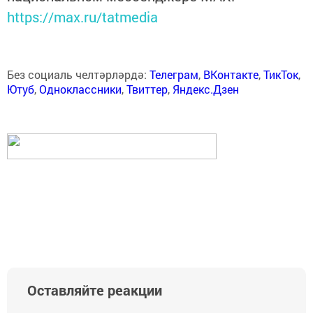
https://max.ru/tatmedia
Без социаль челтәрләрдә:
Телеграм
,
ВКонтакте
,
ТикТок
,
Ютуб
,
Одноклассники
,
Твиттер
,
Яндекс.Дзен
Оставляйте реакции