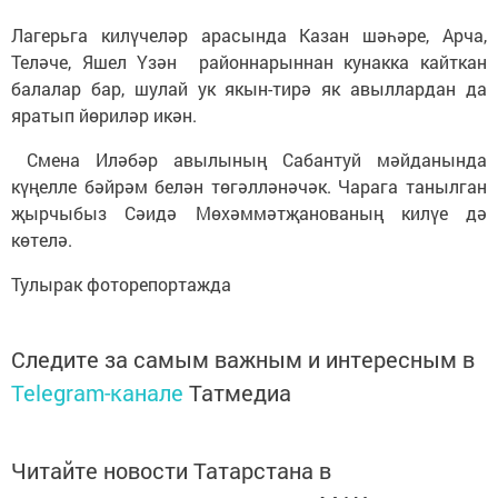
Лагерьга килүчеләр арасында Казан шәһәре, Арча,
Теләче, Яшел Үзән районнарыннан кунакка кайткан
балалар бар, шулай ук якын-тирә як авыллардан да
яратып йөриләр икән.
Смена Иләбәр авылының Сабантуй мәйданында
күңелле бәйрәм белән төгәлләнәчәк. Чарага танылган
җырчыбыз Сәидә Мөхәммәтҗанованың килүе дә
көтелә.
Тулырак фоторепортажда
Следите за самым важным и интересным в
Telegram-канале
Татмедиа
Читайте новости Татарстана в