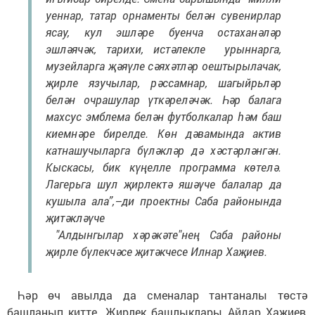
уеннар, татар орнаменты белән сувенирлар
ясау, кул эшләре буенча остаханәләр
эшләячәк, тарихи, истәлекле урыннарга,
музейларга җәяүле сәяхәтләр оештырылачак,
җирле язучылар, рәссамнар, шагыйрьләр
белән очрашулар үткәреләчәк. Һәр балага
махсус эмблема белән футболкалар һәм баш
киемнәре бирелде. Көн дәвамында актив
катнашучыларга бүләкләр дә хәстәрләнгән.
Кыскасы, бик күңелле программа көтелә.
Лагерьга шул җирлектә яшәүче балалар да
кушыла ала”,–ди проектны Саба районында
җитәкләүче
"Алдынгылар хәрәкәте"нең Саба районы
җирле бүлекчәсе җитәкчесе Илнар Хаҗиев.
Һәр өч авылда да сменалар тантаналы төстә
башланып китте. Җирлек башлыклары Айдар Хаҗиев,