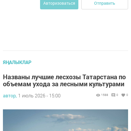
Отправить
Авторизоваться
ЯҢАЛЫКЛАР
Названы лучшие лесхозы Татарстана по
объемам ухода за лесными культурами
автор,
1 июль 2026 - 15:00
1588
0
0