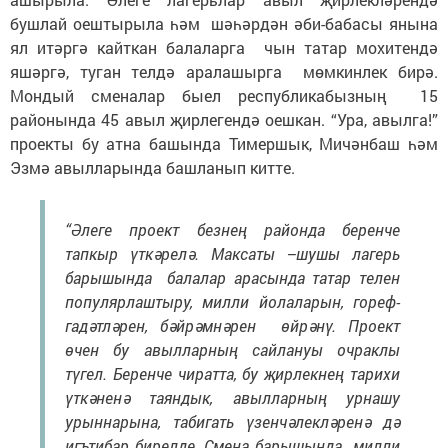
бушлай оештырыла һәм шәһәрдән әби-бабасы янына
ял итәргә кайткан балаларга чын татар мохитендә
яшәргә, туган телдә аралашырга мөмкинлек бирә.
Мондый сменалар быел республикабызның 15
районында 45 авыл җирлегендә оешкан. “Ура, авылга!”
проекты бу атна башында Тимершык, Мичәнбаш һәм
Эзмә авылларында башланып китте.
“Әлеге проект безнең районда беренче
тапкыр үткәрелә. Максаты –шушы лагерь
барышында балалар арасында татар телен
популярлаштыру, милли йолаларын, гореф-
гадәтләрен, бәйрәмнәрен өйрәнү. Проект
өчен бу авылларның сайлануы очраклы
түгел. Беренче чиратта, бу җирлекнең тарихи
үткәненә таяндык, авылларның урнашу
урыннарына, табигать үзенчәлекләренә дә
игътибар бирелде. Смена барышында милли