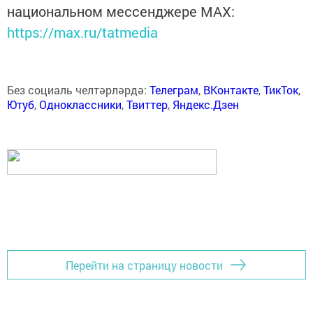
национальном мессенджере MАХ:
https://max.ru/tatmedia
Без социаль челтәрләрдә:
Телеграм
,
ВКонтакте
,
ТикТок
,
Ютуб
,
Одноклассники
,
Твиттер
,
Яндекс.Дзен
Перейти на страницу новости