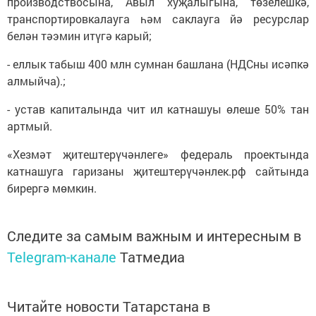
производствосына, Авыл хуҗалыгына, төзелешкә,
транспортировкалауга һәм саклауга йә ресурслар
белән тәэмин итүгә карый;
- еллык табыш 400 млн сумнан башлана (НДСны исәпкә
алмыйча).;
- устав капиталында чит ил катнашуы өлеше 50% тан
артмый.
«Хезмәт җитештерүчәнлеге» федераль проектында
катнашуга гаризаны җитештерүчәнлек.рф сайтында
бирергә мөмкин.
Следите за самым важным и интересным в
Telegram-канале
Татмедиа
Читайте новости Татарстана в