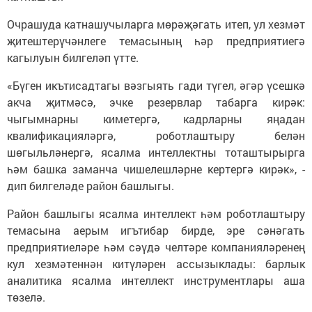
Очрашуда катнашучыларга мөрәҗәгать итеп, ул хезмәт
җитештерүчәнлеге темасының һәр предприятиегә
кагылуын билгеләп үтте.
«Бүген икътисадтагы вәзгыять гади түгел, әгәр үсешкә
акча җитмәсә, эчке резервлар табарга кирәк:
чыгымнарны киметергә, кадрларны яңадан
квалификацияләргә, роботлаштыру белән
шөгыльләнергә, ясалма интеллектны тоташтырырга
һәм башка заманча чишелешләрне кертергә кирәк», -
дип билгеләде район башлыгы.
Район башлыгы ясалма интеллект һәм роботлаштыру
темасына аерым игътибар бирде, эре сәнәгать
предприятиеләре һәм сәүдә челтәре компанияләренең
кул хезмәтеннән китүләрен ассызыклады: барлык
аналитика ясалма интеллект инструментлары аша
төзелә.