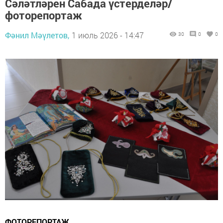
Сәләтләрен Сабада үстерделәр/
фоторепортаж
Фәнил Мәүлетов,
1 июль 2026 - 14:47
30
0
0
ФОТОРЕПОРТАЖ