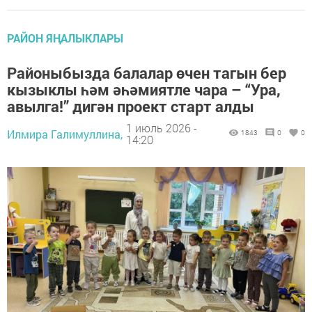
РАЙОН ЯҢАЛЫКЛАРЫ
Районыбызда балалар өчен тагын бер
кызыклы һәм әһәмиятле чара – “Ура,
авылга!” дигән проект старт алды
1 июль 2026 -
Илмира Галимуллина,
1843
0
0
14:20