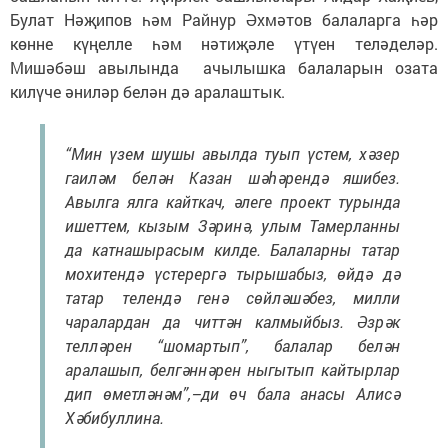
Булат Нәҗипов һәм Райнур Әхмәтов балаларга һәр
көнне күңелле һәм нәтиҗәле үтүен теләделәр.
Мишәбәш авылында ачылышка балаларын озата
килүче әниләр белән дә аралаштык.
“Мин үзем шушы авылда туып үстем, хәзер
гаиләм белән Казан шәһәрендә яшибез.
Авылга ялга кайткач, әлеге проект турында
ишеттем, кызым Зәринә, улым Тамерланны
да катнашырасым килде. Балаларны татар
мохитендә үстерергә тырышабыз, өйдә дә
татар телендә генә сөйләшәбез, милли
чаралардан да читтән калмыйбыз. Әзрәк
телләрен “шомартып”, балалар белән
аралашып, белгәннәрен ныгытып кайтырлар
дип өметләнәм”,–ди өч бала анасы Алисә
Хәбибуллина.