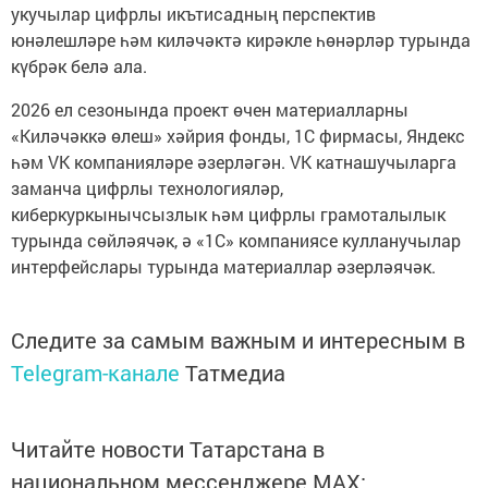
укучылар цифрлы икътисадның перспектив
юнәлешләре һәм киләчәктә кирәкле һөнәрләр турында
күбрәк белә ала.
2026 ел сезонында проект өчен материалларны
«Киләчәккә өлеш» хәйрия фонды, 1С фирмасы, Яндекс
һәм VK компанияләре әзерләгән. VK катнашучыларга
заманча цифрлы технологияләр,
киберкуркынычсызлык һәм цифрлы грамоталылык
турында сөйләячәк, ә «1С» компаниясе кулланучылар
интерфейслары турында материаллар әзерләячәк.
Следите за самым важным и интересным в
Telegram-канале
Татмедиа
Читайте новости Татарстана в
национальном мессенджере MАХ: