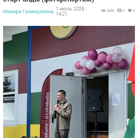
1 июль 2026 -
Илмира Галимуллина,
2659
0
0
14:21