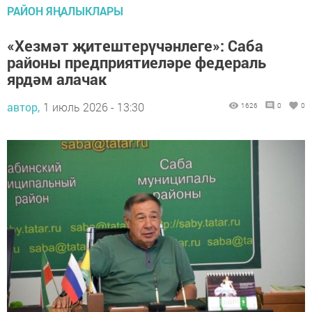
РАЙОН ЯҢАЛЫКЛАРЫ
«Хезмәт җитештерүчәнлеге»: Саба
районы предприятиеләре федераль
ярдәм алачак
автор,
1 июль 2026 - 13:30
1626
0
0