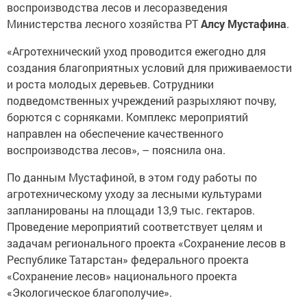
воспроизводства лесов и лесоразведения
Министерства лесного хозяйства РТ
Алсу Мустафина
.
«Агротехнический уход проводится ежегодно для
создания благоприятных условий для приживаемости
и роста молодых деревьев. Сотрудники
подведомственных учреждений разрыхляют почву,
борются с сорняками. Комплекс мероприятий
направлен на обеспечение качественного
воспроизводства лесов», – пояснила она.
По данным Мустафиной, в этом году работы по
агротехническому уходу за лесными культурами
запланированы на площади 13,9 тыс. гектаров.
Проведение мероприятий соответствует целям и
задачам регионального проекта «Сохранение лесов в
Республике Татарстан» федерального проекта
«Сохранение лесов» национального проекта
«Экологическое благополучие».