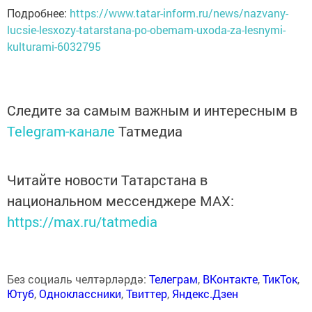
Подробнее:
https://www.tatar-inform.ru/news/nazvany-
lucsie-lesxozy-tatarstana-po-obemam-uxoda-za-lesnymi-
kulturami-6032795
Следите за самым важным и интересным в
Telegram-канале
Татмедиа
Читайте новости Татарстана в
национальном мессенджере MАХ:
https://max.ru/tatmedia
Без социаль челтәрләрдә:
Телеграм
,
ВКонтакте
,
ТикТок
,
Ютуб
,
Одноклассники
,
Твиттер
,
Яндекс.Дзен