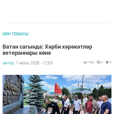
КӨН ТЕМАСЫ
Ватан сагында: Хәрби хәрәкәтләр
ветераннары көне
автор,
1 июль 2026 - 12:03
1626
0
0