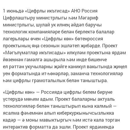
1 июньдә «Цифрлы икътисад» АНО Россия
Цифрлаштыру министрлыгы һәм Мәгариф
министрлыгы, шулай ук илнең әйдәп баручы
технологик компанияләре белән берлектә балалар
лагерьлары өчен «Цифрлы көн» бөтенроссия
проектының яңа сезонын эшләтеп җибәрде. Проект
«Мәгълүматлар икътисады» илкүләм проектына ярдәм
йөзеннән гамәлгә ашырыла һәм инде бишенче
ел рәттән укучыларны җәйге каникул вакытында җиңел
уен форматында ит-һөнәрләр, заманча технологияләр
һәм цифрлы грамоталылык белән таныштыра.
«Цифрлы көн» — Россиядә цифрлы белем бирүне
үстерүдә мөһим адым. Проект балаларны актуаль
технологияләр белән таныштырып кына калмый —
ясалма фәһемнән алып киберкуркынычсызлыкка
кадәр — ә моны мавыктыргыч һәм истә кала торган
интерактив форматта да эшли. Проект ярдәмендә