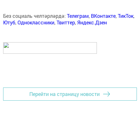
Без социаль челтәрләрдә:
Телеграм
,
ВКонтакте
,
ТикТок
,
Ютуб
,
Одноклассники
,
Твиттер
,
Яндекс.Дзен
Перейти на страницу новости