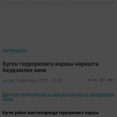
КАЛЕНДАРЬ
Бүген терроризмга каршы көрәштә
бердәмлек көне
автор,
3 сентябрь 2021 - 13:49
983
0
0
Бүген район мәктәпләрендә терроризмга каршы