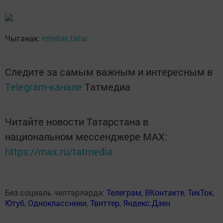
Чыганак:
intertat.tatar
Следите за самым важным и интересным в
Telegram-канале
Татмедиа
Читайте новости Татарстана в
национальном мессенджере MАХ:
https://max.ru/tatmedia
Без социаль челтәрләрдә:
Телеграм
,
ВКонтакте
,
ТикТок
,
Ютуб
,
Одноклассники
,
Твиттер
,
Яндекс.Дзен