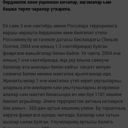
бердәмлек көне уңаеннан кичәләр, әңгәмәләр һәм
башка төрле чаралар үткәрелә.
Ел саен 3 нче сентябрь көнне Россиядә терроризмга
каршы көрәштә бердәмлек көне билгеләп үтелә.
Россиянең бу истәлекле датасы Бесландагы (Төньяк
Осетия, 2004 нче елның 1-3 сентябрендә) булган
фаҗигале вакыйгалар белән бәйле. Ул чакта, 2004 нче
елның 1 нче сентябрендә, яңа уку елына сөенүче
балалар ата-аналары белән кайгы- хәсрәт килүен
сизмичә Белем көненә мәктәпкә җыелганнар иде.
Җинаятьчеләр 1 нче мәктәпкә үтеп кереп укучыларны,
аларның әти-әниләрен һәм укытучыларны әсирлеккә
алалар һәм мәктәп бинасында өч көн буе 1181 кешене
бикләп асрыйлар. Әлеге террористик актның нәтиҗәсе
бик аяныч - 350-дән артык кешенең үлеме. Бу терактның
аеруча фаҗигасе шунда, нигездә, балалар һәм хатын-
кызлар һәлак булган. Үлүчеләрнең яртысы балигъ