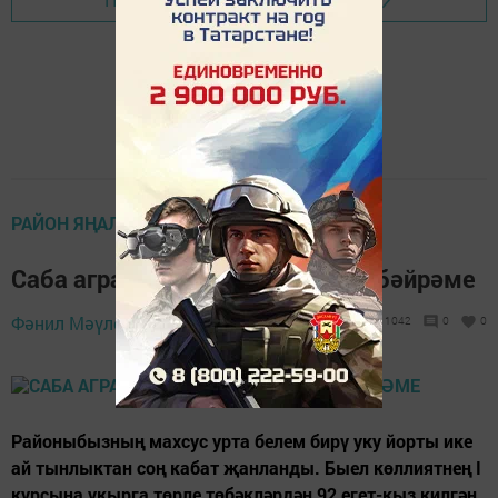
РАЙОН ЯҢАЛЫКЛАРЫ
Саба аграр көллиятендә белем бәйрәме
Фәнил Мәүлетов,
3 сентябрь 2021 - 14:10
1042
0
0
Райо­ныбызның махсус урта белем бирү уку йорты ике
ай тынлыктан соң кабат җанланды. Быел көллиятнең I
курсына укырга төрле төбәкләрдән 92 егет-кыз килгән.