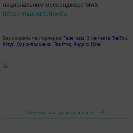
национальном мессенджере MАХ:
https://max.ru/tatmedia
Без социаль челтәрләрдә:
Телеграм
,
ВКонтакте
,
ТикТок
,
Ютуб
,
Одноклассники
,
Твиттер
,
Яндекс.Дзен
Перейти на страницу новости