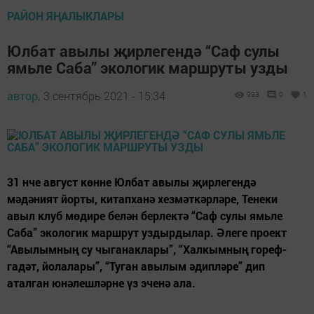
РАЙОН ЯҢАЛЫКЛАРЫ
Юлбат авылы җирлегендә “Саф сулы
ямьле Саба” экологик маршруты узды
автор,
3 сентябрь 2021 - 15:34
993
0
1
31 нче август көнне Юлбат авылы җирлегендә
мәдәният йорты, китапханә хезмәткәрләре, Тенеки
авыл клуб мөдире белән берлектә “Саф сулы ямьле
Саба” экологик маршрут уздырдылар. Әлеге проект
“Авылымның су чыганаклары”, “Халкымның гореф-
гадәт, йолалары”, “Туган авылым әдипләре” дип
аталган юнәлешләрне үз эченә ала.