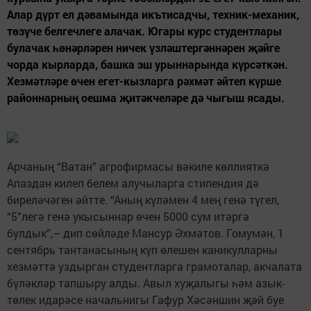
Алар дүрт ел дәвамында икътисадчы, техник-механик,
төзүче белгечлеге алачак. Югары курс студентлары
булачак һөнәрләрен ничек үзләштергәннәрен җәйге
чорда кырларда, башка эш урыннарында күрсәткән.
Хезмәтләре өчен егет-кызларга рәхмәт әйтеп күрше
районнарның оешма җитәкчеләре дә чыгыш ясады.
Арчаның “Ватан” агрофирмасы вәкиле көллияткә
Апаздан килеп белем алучыларга стипендия дә
биреләчәген әйтте. “Аның күләмен 4 мең генә түгел,
“5”легә генә укысыннар өчен 5000 сум итәргә
булдык”,– дип сөйләде Мансур Әхмәтов. Гомумән, 1
сентябрь тантанасының күп өлешен каникулларны
хезмәттә уздырган студентларга грамоталар, акчалата
бүләкләр тапшыру алды. Авыл хуҗалыгы һәм азык-
төлек идарәсе начальнигы Гафур Хәсәншин җәй буе