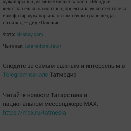
хуҗаларының үз милке булып санала. «Мондый
келәтләр еш кына йортның проектына ук кертеп төзелә
һәм фатир хуҗаларына өстәмә бүлмә рәвешендә
сатыла», — диде Паюшин.
Фото:
pixabay.com
Чыганак:
tatar-inform.tatar
Следите за самым важным и интересным в
Telegram-канале
Татмедиа
Читайте новости Татарстана в
национальном мессенджере MАХ:
https://max.ru/tatmedia