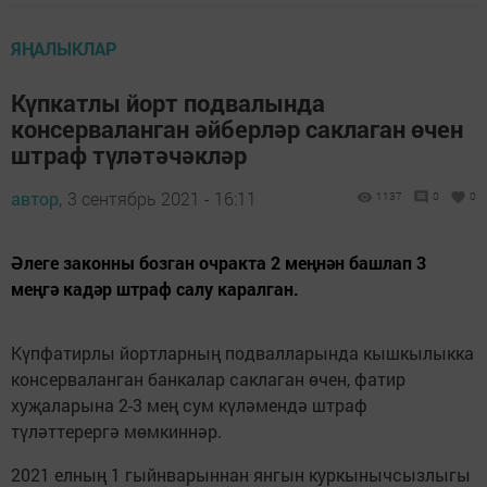
ЯҢАЛЫКЛАР
Күпкатлы йорт подвалында
консерваланган әйберләр саклаган өчен
штраф түләтәчәкләр
автор,
3 сентябрь 2021 - 16:11
1137
0
0
Әлеге законны бозган очракта 2 меңнән башлап 3
меңгә кадәр штраф салу каралган.
Күпфатирлы йортларның подвалларында кышкылыкка
консерваланган банкалар саклаган өчен, фатир
хуҗаларына 2-3 мең сум күләмендә штраф
түләттерергә мөмкиннәр.
2021 елның 1 гыйнварыннан янгын куркынычсызлыгы