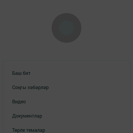
Баш бит
Соңгы хәбәрләр
Видео
Документлар
Төрле темалар