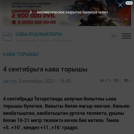
3
Автоматическое закрытие баннера через
САБА ЯҢАЛЫКЛАРЫ
16+
"Саба таңнары" газетасы - Саба районы
ҺАВА ТОРЫШЫ
4 сентябрьгә һава торышы
автор,
3 сентябрь 2021 - 16:49
975
0
0
4 сентябрьдә Татарстанда аязучан болытлы һава
торышы булачак. Вакыты белән яңгыр явачак. Көньяк-
көнбатыштан, көнбатыштан уртача тизлектә, урыны
белән 16-21 метр тизлектә көчле бил көтелә. Төнлә
+5..+10˚, көндез +11..+16˚ градус.