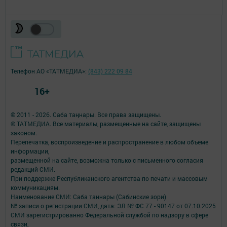
Телефон АО «ТАТМЕДИА»:
(843) 222 09 84
16+
© 2011 - 2026. Саба таңнары. Все права защищены.
© ТАТМЕДИА. Все материалы, размещенные на сайте, защищены
законом.
Перепечатка, воспроизведение и распространение в любом объеме
информации,
размещенной на сайте, возможна только с письменного согласия
редакций СМИ.
При поддержке Республиканского агентства по печати и массовым
коммуникациям.
Наименование СМИ: Саба таннары (Сабинские зори)
№ записи о регистрации СМИ, дата: ЭЛ № ФС 77 - 90147 от 07.10.2025
СМИ зарегистрированно Федеральной службой по надзору в сфере
связи,