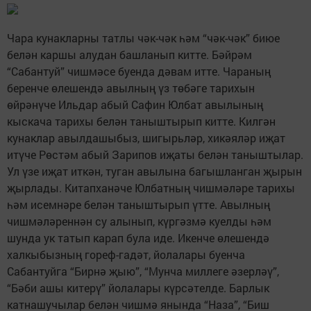
Чара кунакларны татлы чәк-чәк һәм “чәк-чәк” биюе
белән каршы алудан башланып китте. Бәйрәм
“Сабантуй” чишмәсе буенда дәвам итте. Чараның
беренче өлешендә авылның үз төбәге тарихын
өйрәнүче Ильдар абый Сафин Юлбат авылының
кыскача тарихы белән таныштырып китте. Килгән
кунаклар авылдашыбыз, шигырьләр, хикәяләр иҗат
итүче Рөстәм абый Зарипов иҗаты белән таныштылар.
Ул үзе иҗат иткән, туган авылына багышланган җырын
җырлады. Китапханәче Юлбатның чишмәләре тарихы
һәм исемнәре белән таныштырып үтте. Авылның
чишмәләреннән су алынып, күргәзмә куелды һәм
шунда ук татып карап була иде. Икенче өлешендә
халкыбызның гореф-гадәт, йолалары буенча
Сабантуйга “Бирнә җыю”, “Мунча миллеге әзерләү”,
“Бәби ашы китерү” йолалары күрсәтелде. Барлык
катнашучылар белән чишмә янында “Наза”, “Биш