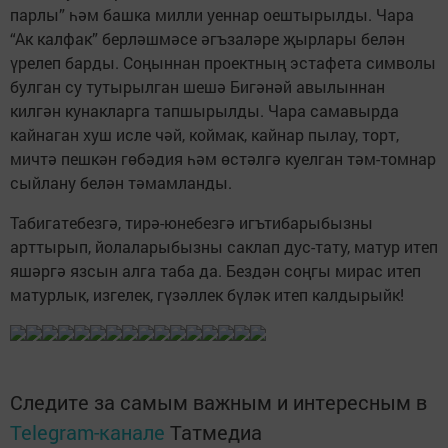
парлы” һәм башка милли уеннар оештырылды. Чара
“Ак калфак” берләшмәсе әгъзаләре җырлары белән
үрелеп барды. Соңыннан проектның эстафета символы
булган су тутырылган шешә Бигәнәй авылыннан
килгән кунакларга тапшырылды. Чара самавырда
кайнаган хуш исле чәй, коймак, кайнар пылау, торт,
мичтә пешкән гөбәдия һәм өстәлгә куелган тәм-томнар
сыйлану белән тәмамланды.
Табигатебезгә, тирә-юнебезгә игътибарыбызны
арттырып, йолаларыбызны саклап дус-тату, матур итеп
яшәргә язсын алга таба да. Бездән соңгы мирас итеп
матурлык, изгелек, гүзәллек бүләк итеп калдырыйк!
Следите за самым важным и интересным в
Telegram-канале
Татмедиа