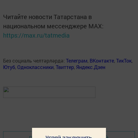
Читайте новости Татарстана в
национальном мессенджере MАХ:
https://max.ru/tatmedia
Без социаль челтәрләрдә:
Телеграм
,
ВКонтакте
,
ТикТок
,
Ютуб
,
Одноклассники
,
Твиттер
,
Яндекс.Дзен
Перейти на страницу новости