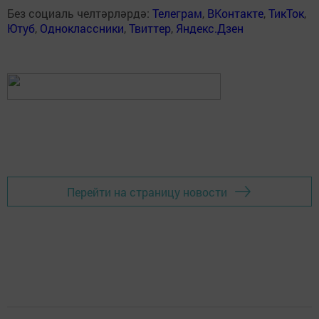
Без социаль челтәрләрдә:
Телеграм
,
ВКонтакте
,
ТикТок
,
Ютуб
,
Одноклассники
,
Твиттер
,
Яндекс.Дзен
Перейти на страницу новости