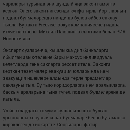
чаралары турында әнә шундый яңа закон гамәлгә
кергән. Әлеге закон нигезендә күпфатирлы йортларның
подвал бүлмәләрендә нинди дә булса әйбер саклау
тыела. Бу хакта Freeviser хокук компаниясенең идарә
итүче партнеры Михаил Паюшинга сылтама белән РИА
Новости яза.
Эксперт сүзләренчә, кышлыкка дип банкаларга
ябылган азык-төлекне бары махсус индивидуаль
келәтләрдә генә сакларга рөхсәт ителә. Законга
керткән төзәтмәләр эвакуация юлларында һәм
эвакуация ишекләре алдында төрле предметлар
саклауны тыя. Бу тыю коридорларга һәм аралыкларга,
баскыч араларына гына түгел, подвал бүлмәләренә дә
кагыла.
Ул йортлардагы гомуми кулланылышта булган
урыннарны хосусый келәт бүлмәләре белән бутамаска
кирәклеген дә искәртте. Соңгылары фатир