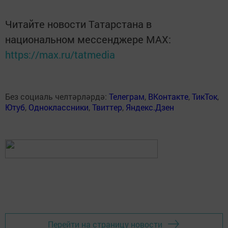
Читайте новости Татарстана в
национальном мессенджере MАХ:
https://max.ru/tatmedia
Без социаль челтәрләрдә:
Телеграм
,
ВКонтакте
,
ТикТок
,
Ютуб
,
Одноклассники
,
Твиттер
,
Яндекс.Дзен
Перейти на страницу новости