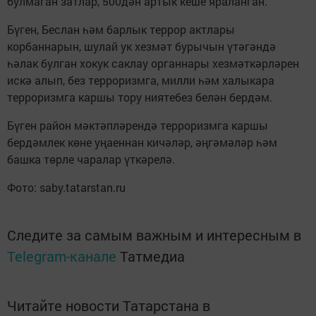
булмаган затлар, 500дән артык кеше яраланган.
Бүген, Беслан һәм барлык террор актлары
корбаннарын, шулай ук хезмәт бурычын үтәгәндә
һәлак булган хокук саклау органнары хезмәткәрләрен
искә алып, без терроризмга, милли һәм халыкара
терроризмга каршы тору ниятебез белән бердәм.
Бүген район мәктәпләрендә терроризмга каршы
бердәмлек көне уңаеннан кичәләр, әңгәмәләр һәм
башка төрле чаралар үткәрелә.
Фото: saby.tatarstan.ru
Следите за самым важным и интересным в
Telegram-канале
Татмедиа
Читайте новости Татарстана в