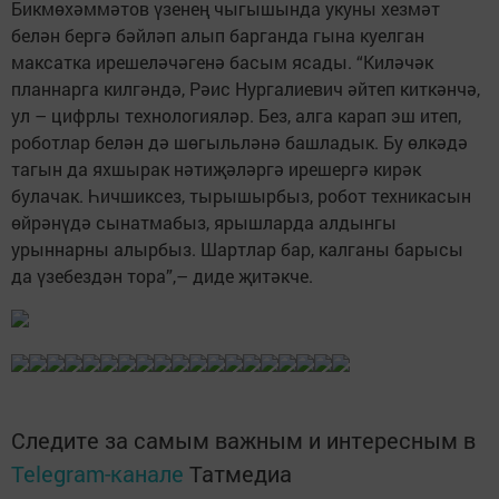
Бикмөхәммәтов үзенең чыгышында укуны хезмәт
белән бергә бәйләп алып барганда гына куелган
максатка ирешеләчәгенә басым ясады. “Киләчәк
планнарга килгәндә, Рәис Нургалиевич әйтеп киткәнчә,
ул – цифрлы технологияләр. Без, алга карап эш итеп,
роботлар белән дә шөгыльләнә башладык. Бу өлкәдә
тагын да яхшырак нәтиҗәләргә ирешергә кирәк
булачак. Һичшиксез, тырышырбыз, робот техникасын
өйрәнүдә сынатмабыз, ярышларда алдынгы
урыннарны алырбыз. Шартлар бар, калганы барысы
да үзебездән тора”,– диде җитәкче.
Следите за самым важным и интересным в
Telegram-канале
Татмедиа