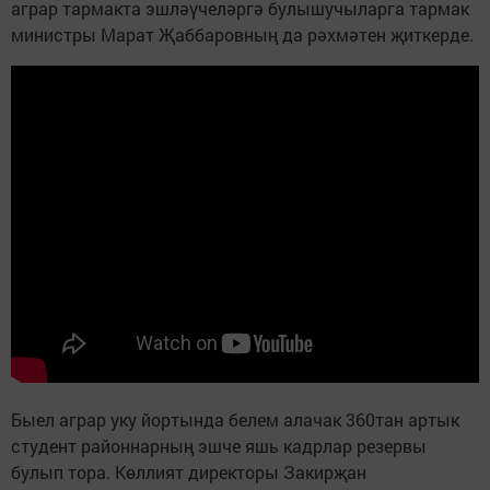
аграр тармакта эшләүчеләргә булышучыларга тармак
министры Марат Җаббаровның да рәхмәтен җиткерде.
Быел аграр уку йортында белем алачак 360тан артык
студент районнарның эшче яшь кадрлар резервы
булып тора. Көллият директоры Закирҗан