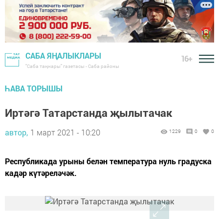
САБА ЯҢАЛЫКЛАРЫ
16+
"Саба таңнары" газетасы - Саба районы
ҺАВА ТОРЫШЫ
Иртәгә Татарстанда җылытачак
автор,
1 март 2021 - 10:20
1229
0
0
Республикада урыны белән температура нуль градуска
кадәр күтәреләчәк.