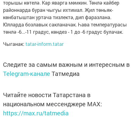
торышы көтелә. Кар яварга мөмкин. Төнлә кайбер
районнарда буран чыгуы ихтимал. Җил төньяк-
көнбатыштан уртача тизлектә, дип фаразлана.
Юлларда бозлавык сакланачак. Һава температурасы
төнлә -6...-11 градус, көндез - 1 до -6 градус булачак.
Чыганак:
tatar-inform.tatar
Следите за самым важным и интересным в
Telegram-канале
Татмедиа
Читайте новости Татарстана в
национальном мессенджере MАХ:
https://max.ru/tatmedia