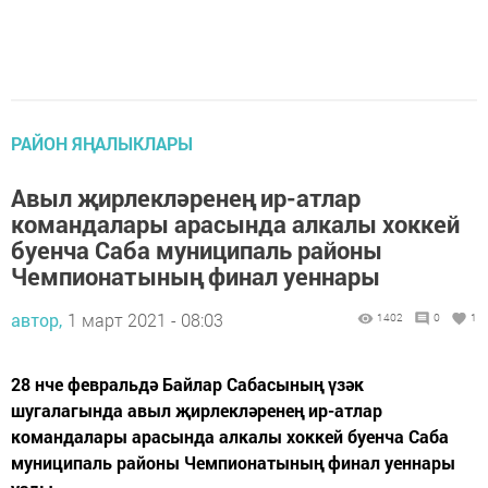
РАЙОН ЯҢАЛЫКЛАРЫ
Авыл җирлекләренең ир-атлар
командалары арасында алкалы хоккей
буенча Саба муниципаль районы
Чемпионатының финал уеннары
автор,
1 март 2021 - 08:03
1402
0
1
28 нче февральдә Байлар Сабасының үзәк
шугалагында авыл җирлекләренең ир-атлар
командалары арасында алкалы хоккей буенча Саба
муниципаль районы Чемпионатының финал уеннары