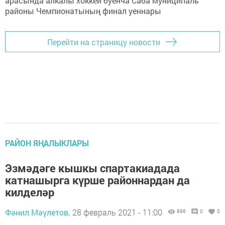
Перейти на страницу новости
РАЙОН ЯҢАЛЫКЛАРЫ
Эзмәдәге кышкы спартакиадада
катнашырга күрше районнардан да
килделәр
Фәнил Мәүлетов,
28 февраль 2021 - 11:00
896
0
0