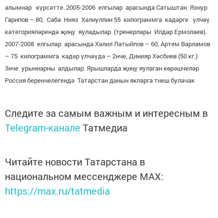
алымнар күрсәтте. 2005-2006 елгылар арасында Сатыштан Язнур
Гарипов – 80, Саба Нияз Хәлиуллин 55 килограммга кадәрге үлчәү
категорияләрендә җиңү яуладылар (тренерлары Илдар Ермолаев).
2007-2008 елгылар арасында Хәлил Латыйпов – 60, Артем Варламов
– 75 килограммга кадәр үлчәүдә – 2нче, Динияр Хәсбиев (50 кг.)
3нче урыннарны алдылар. Ярышларда җиңү яулаган көрәшчеләр
Россия беренчелегендә Татарстан данын якларга тиеш булачак
Следите за самым важным и интересным в
Telegram-канале
Татмедиа
Читайте новости Татарстана в
национальном мессенджере MАХ:
https://max.ru/tatmedia