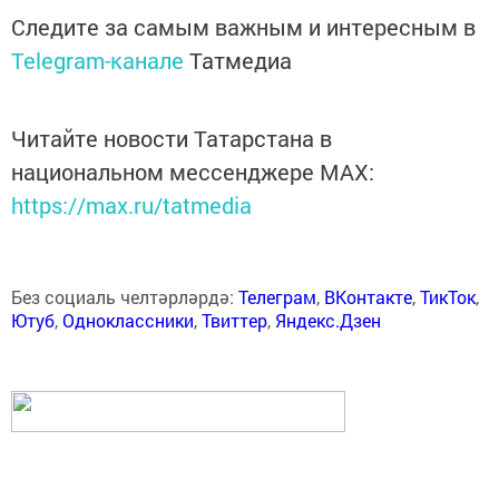
Следите за самым важным и интересным в
Telegram-канале
Татмедиа
Читайте новости Татарстана в
национальном мессенджере MАХ:
https://max.ru/tatmedia
Без социаль челтәрләрдә:
Телеграм
,
ВКонтакте
,
ТикТок
,
Ютуб
,
Одноклассники
,
Твиттер
,
Яндекс.Дзен