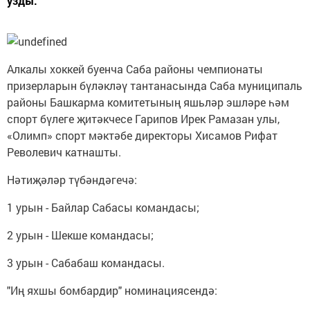
узды.
Алкалы хоккей буенча Саба районы чемпионаты
призерларын бүләкләү тантанасында Саба муниципаль
районы Башкарма комитетының яшьләр эшләре һәм
спорт бүлеге җитәкчесе Гарипов Ирек Рамазан улы,
«Олимп» спорт мәктәбе директоры Хисамов Рифат
Револевич катнашты.
Нәтиҗәләр түбәндәгечә:
1 урын - Байлар Сабасы командасы;
2 урын - Шекше командасы;
3 урын - Сабабаш командасы.
"Иң яхшы бомбардир" номинациясендә: