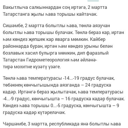
Вакытлыча салкыннардан соң иртәгә, 2 мартта
Татарстанга җылы һава торышы кайтачак.
Сишәмбе, 2 мартта болытлы һава, төнлә аязучан
болытлы һава торышы булачак. Төнлә бераз кар, иртән
һәм көндез җепшек кар яварга мөмкин. Кайбер
районнарда буран, иртән һәм көндез урыны белән
бозлавык хасил булырга мөмкин, дип фаразлый
Татарстан Гидрометеорология һәм әйләнә-
тирә мохитне күзәтү үзәге.
Төнлә һава температурасы -14...-19 градус булачак,
төбәкнең көнчыгышында аязганда – 24 градуска
кадәр. Иртәнгә бераз җылытачак, һава температурасы
-4...-9 градус, көнчыгышта – 16 градуска кадәр булачак.
Көндез һава торышы 0...-5 градуска, көнчыгышта – 9
градуска кадәр күтәреләчәк.
Чәршәмбе, 3 мартта, республикада янә болытлы һава