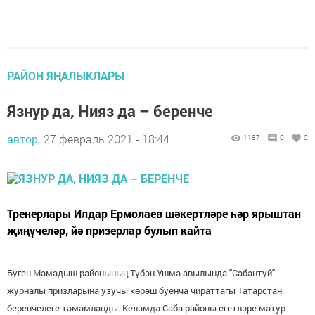
РАЙОН ЯҢАЛЫКЛАРЫ
Язнур да, Нияз да – беренче
автор,
27 февраль 2021 - 18:44
1187
0
0
Тренерлары Илдар Ермолаев шәкертләре һәр ярыштан
җиңүчеләр, йә призерлар булып кайта
Бүген Мамадыш районының Түбән Ушма авылында "Сабантуй"
журналы призларына узучы көрәш буенча чираттагы Татарстан
беренчелеге тәмамланды. Келәмдә Саба районы егетләре матур