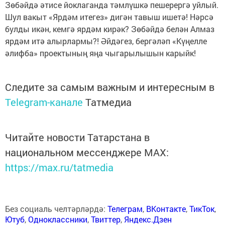
Зөбәйдә әтисе йоклаганда тәмлүшкә пешерергә уйлый.
Шул вакыт «Ярдәм итегез» дигән тавыш ишетә! Нәрсә
булды икән, кемгә ярдәм кирәк? Зөбәйдә белән Алмаз
ярдәм итә алырлармы?! Әйдәгез, бергәләп «Күңелле
әлифба» проектының яңа чыгарылышын карыйк!
Следите за самым важным и интересным в
Telegram-канале
Татмедиа
Читайте новости Татарстана в
национальном мессенджере MАХ:
https://max.ru/tatmedia
Без социаль челтәрләрдә:
Телеграм
,
ВКонтакте
,
ТикТок
,
Ютуб
,
Одноклассники
,
Твиттер
,
Яндекс.Дзен