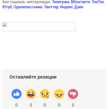
Без социаль челтәрләрдә:
Телеграм
,
ВКонтакте
,
ТикТок
,
Ютуб
,
Одноклассники
,
Твиттер
,
Яндекс.Дзен
Оставляйте реакции
0
0
0
0
0