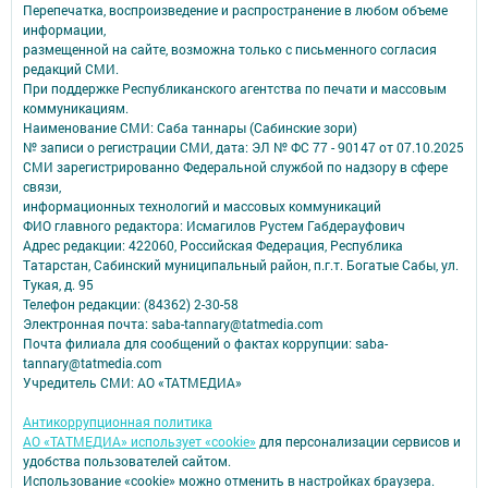
Перепечатка, воспроизведение и распространение в любом объеме
информации,
размещенной на сайте, возможна только с письменного согласия
редакций СМИ.
При поддержке Республиканского агентства по печати и массовым
коммуникациям.
Наименование СМИ: Саба таннары (Сабинские зори)
№ записи о регистрации СМИ, дата: ЭЛ № ФС 77 - 90147 от 07.10.2025
СМИ зарегистрированно Федеральной службой по надзору в сфере
связи,
информационных технологий и массовых коммуникаций
ФИО главного редактора: Исмагилов Рустем Габдерауфович
Адрес редакции: 422060, Российская Федерация, Республика
Татарстан, Сабинский муниципальный район, п.г.т. Богатые Сабы, ул.
Тукая, д. 95
Телефон редакции: (84362) 2-30-58
Электронная почта: saba-tannary@tatmedia.com
Почта филиала для сообщений о фактах коррупции: saba-
tannary@tatmedia.com
Учредитель СМИ: АО «ТАТМЕДИА»
Антикоррупционная политика
АО «ТАТМЕДИА» использует «cookie»
для персонализации сервисов и
удобства пользователей сайтом.
Использование «cookie» можно отменить в настройках браузера.