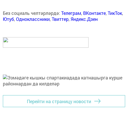
Без социаль челтәрләрдә:
Телеграм
,
ВКонтакте
,
ТикТок
,
Ютуб
,
Одноклассники
,
Твиттер
,
Яндекс.Дзен
Перейти на страницу новости