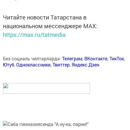
Читайте новости Татарстана в
национальном мессенджере MАХ:
https://max.ru/tatmedia
Без социаль челтәрләрдә:
Телеграм
,
ВКонтакте
,
ТикТок
,
Ютуб
,
Одноклассники
,
Твиттер
,
Яндекс.Дзен