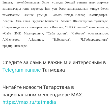
Биектау волейболчылары 3нче урында. Хоккей уенына авыл җирлеге
командалары гына кертелде һәм уен Эзмә командасының җиңүе белән
тәмамланды. Икенче урында – Олыяз, 3нчедә Иләбәр командалары.
Аларны Эзмә авыл җирлеге башлыгы Альмир Шәйхетдинов бүләкләде.
Спартакиаданың спонсорлары – «Игенче», “КФХ Әхмәтов” хуҗалыклары,
«Саба ПМК Мелиорация», “Саба җитен”, “Сабагро” җәмгыятьләре,
А.Мәүлетов, А.Зарипов, “В.Әхмәтов”, “Ч.Габдерах­манова”
предприятиеләре.
Следите за самым важным и интересным в
Telegram-канале
Татмедиа
Читайте новости Татарстана в
национальном мессенджере MАХ:
https://max.ru/tatmedia