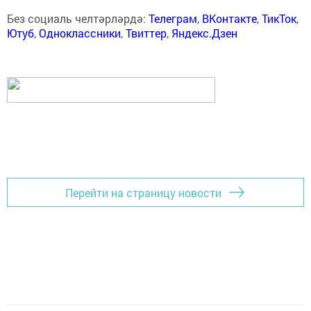
Без социаль челтәрләрдә:
Телеграм
,
ВКонтакте
,
ТикТок
,
Ютуб
,
Одноклассники
,
Твиттер
,
Яндекс.Дзен
Перейти на страницу новости