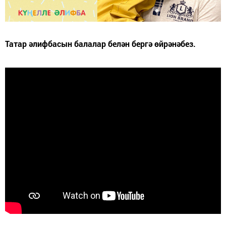
Татар әлифбасын балалар белән бергә өйрәнәбез.