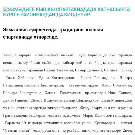
Эзмә авыл җирлегендә традицион кышкы
спартакиада үткәрелде.
Тамаша карарга олысы-кечесе чыккан иде. Барысы да ике урында
пешкән пылау белән сыйланды, кайнар чәй эчте. Чаңгы ярышларында
мәктәп укучыларыннан Сафия Галимова, Самир Дәминов, Салават Галиев,
Лиана Хәбирова Әдилә Хөснетдинова, Ришат Галимҗанов, Дилэрэ
Гатауллина, Сөмбелә Биктимерова, хатын-кызлардан Илүзә Солтанова,
Гөлнара Заһидуллина, Хания Галимуллина, ир-атлардан Нияз Таипов,
Данил Ганиев, Делюс Вәлиуллин, Дамир Шакирҗанов, Әмин Миңнегулов
үз яшь категорияләрендә җиңүче булдылар. Җиңүчеләргә һәм призерларга
Грамоталарны башкарма комитет җитәкчесе Марат Ишниязов тапшырды.
Барлыгы 10 команда катнашкан волейбол уенын Кукмарадан килгән
“Степан Разин” командасы отты. Курсабаш авыл җирлеге егетләре 2нче,