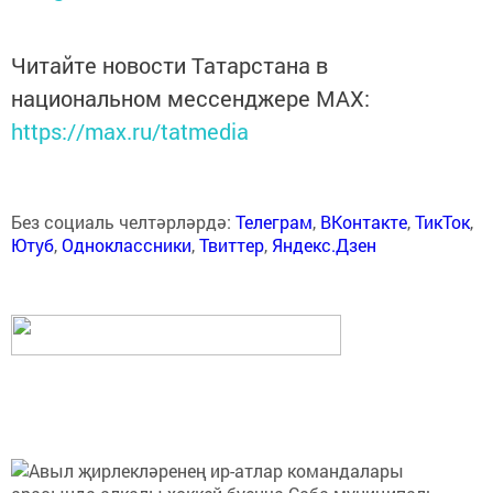
Читайте новости Татарстана в
национальном мессенджере MАХ:
https://max.ru/tatmedia
Без социаль челтәрләрдә:
Телеграм
,
ВКонтакте
,
ТикТок
,
Ютуб
,
Одноклассники
,
Твиттер
,
Яндекс.Дзен