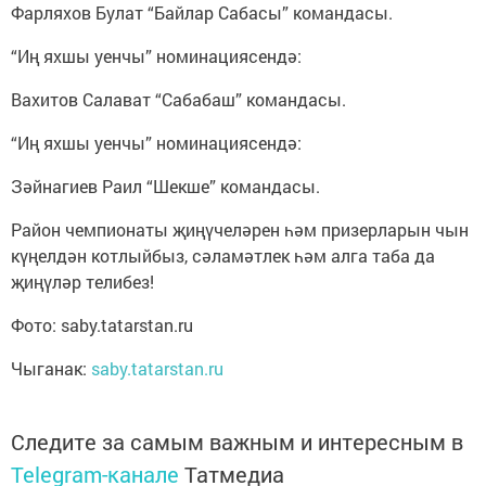
Фарляхов Булат “Байлар Сабасы” командасы.
“Иң яхшы уенчы” номинациясендә:
Вахитов Салават “Сабабаш” командасы.
“Иң яхшы уенчы” номинациясендә:
Зәйнагиев Раил “Шекше” командасы.
Район чемпионаты җиңүчеләрен һәм призерларын чын
күңелдән котлыйбыз, сәламәтлек һәм алга таба да
җиңүләр телибез!
Фото: saby.tatarstan.ru
Чыганак:
saby.tatarstan.ru
Следите за самым важным и интересным в
Telegram-канале
Татмедиа