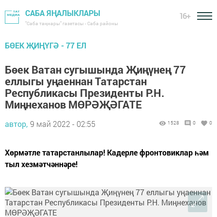
САБА ЯҢАЛЫКЛАРЫ
16+
"Саба таңнары" газетасы - Саба районы
БӨЕК ҖИҢҮГӘ - 77 ЕЛ
Бөек Ватан сугышында Җиңүнең 77
еллыгы уңаеннан Татарстан
Республикасы Президенты Р.Н.
Миңнеханов МӨРӘҖӘГАТЕ
автор,
9 май 2022 - 02:55
1528
0
0
Хөрмәтле татарстанлылар! Кадерле фронтовиклар һәм
тыл хезмәтчәннәре!