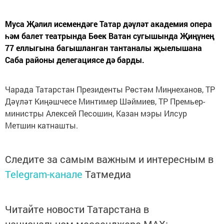
Муса Җәлил исемендәге Татар дәүләт академия опера
һәм балет театрында Бөек Ватан сугышында Җиңүнең
77 еллыгына багышланган тантаналы җыелышана
Саба районы делегациясе дә барды.
Чарада Татарстан Президенты Рөстәм Миңнеханов, ТР
Дәүләт Киңәшчесе Минтимер Шәймиев, ТР Премьер-
министры Алексей Песошин, Казан мэры Илсур
Метшин катнашты.
Следите за самым важным и интересным в
Telegram-канале
Татмедиа
Читайте новости Татарстана в