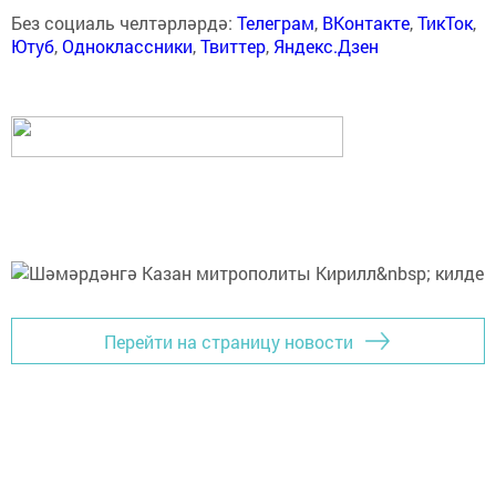
Без социаль челтәрләрдә:
Телеграм
,
ВКонтакте
,
ТикТок
,
Ютуб
,
Одноклассники
,
Твиттер
,
Яндекс.Дзен
Перейти на страницу новости