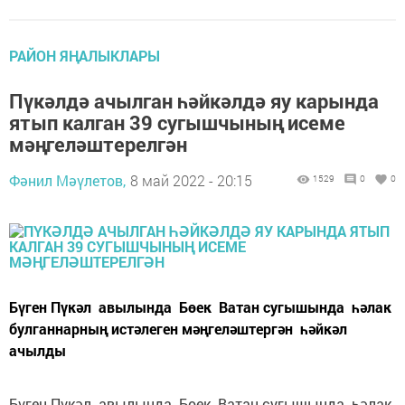
РАЙОН ЯҢАЛЫКЛАРЫ
Пүкәлдә ачылган һәйкәлдә яу карында
ятып калган 39 сугышчының исеме
мәңгеләштерелгән
Фәнил Мәүлетов,
8 май 2022 - 20:15
1529
0
0
Бүген Пүкәл авылында Бөек Ватан сугышында һәлак
булганнарның истәлеген мәңгеләштергән һәйкәл
ачылды
Бүген Пүкәл авылында Бөек Ватан сугышында һәлак