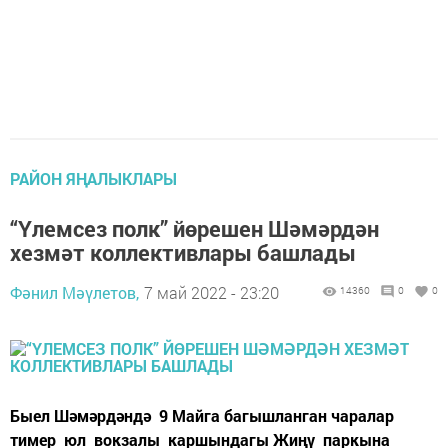
РАЙОН ЯҢАЛЫКЛАРЫ
“Үлемсез полк” йөрешен Шәмәрдән
хезмәт коллективлары башлады
Фәнил Мәүлетов,
7 май 2022 - 23:20
14360
0
0
Быел Шәмәрдәндә 9 Майга багышланган чаралар
тимер юл вокзалы каршындагы Жиңү паркына