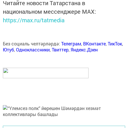
Читайте новости Татарстана в
национальном мессенджере MАХ:
https://max.ru/tatmedia
Без социаль челтәрләрдә:
Телеграм
,
ВКонтакте
,
ТикТок
,
Ютуб
,
Одноклассники
,
Твиттер
,
Яндекс.Дзен