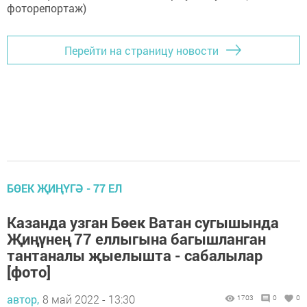
Перейти на страницу новости
БӨЕК ҖИҢҮГӘ - 77 ЕЛ
Казанда узган Бөек Ватан сугышында
Җиңүнең 77 еллыгына багышланган
тантаналы җыелышта - сабалылар
[фото]
автор,
8 май 2022 - 13:30
1703
0
0