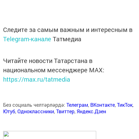
Следите за самым важным и интересным в
Telegram-канале
Татмедиа
Читайте новости Татарстана в
национальном мессенджере MАХ:
https://max.ru/tatmedia
Без социаль челтәрләрдә:
Телеграм
,
ВКонтакте
,
ТикТок
,
Ютуб
,
Одноклассники
,
Твиттер
,
Яндекс.Дзен