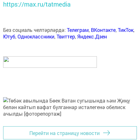
https://max.ru/tatmedia
Без социаль челтәрләрдә:
Телеграм
,
ВКонтакте
,
ТикТок
,
Ютуб
,
Одноклассники
,
Твиттер
,
Яндекс.Дзен
Перейти на страницу новости