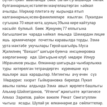
булганнарның истәлеген мәңгеләштергән һәйкәл
ачылды. Мәрмәр плитәгә яу кырында ятып
калганнарның исем-фамилияләре язылган. Пүкәлдән
сугышка 70 кеше китә, шуның 39ына кире кайтулар
насыйп булмый. Бөек Җиңүнең 77 еллыгына
багышланган чарада һәйкәл янында Шәмәрдән лицее
яшь армиячеләре почетлы каравылда торды. Эзмә
урта мәктәбе укучылары Герой-шагыйрь Муса
Җәлилнең “Вәхшәт” шигыре буенча инсценировка
әзерләгәннәр иде. Шигырьне клуб мөдире Илнур
Ибраһимов укыды. Өлкәннәр шигырьдә чынбарлыкка
туры китерелгән тетрәндергеч күренешне күз
яшьләре аша карадылар. Митингны ачу өчен сүз
Мөдәррис хәзрәт Гыймрановка бирелде. Пүкәл
авылы халкы алдында Эзмә авыл җирлеге башлыгы
Альмир Шәйхетдинов, “Игенче” җәмгыяте җитәкчесе
Алмаз Зарипов, район вәкиле Ренат Сөнгатуллин
чыгыш ясады. Шулай ук өлкәннәрне дә сөйләттеләр.