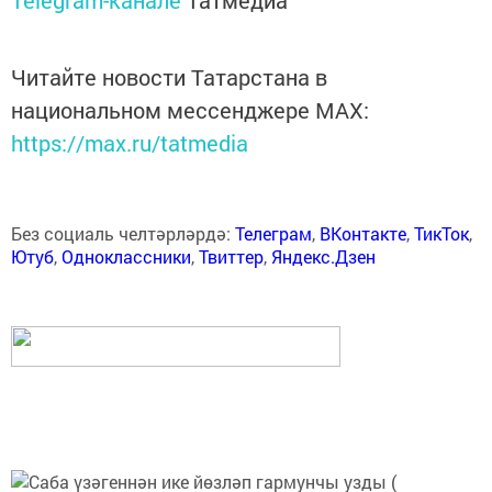
Telegram-канале
Татмедиа
Читайте новости Татарстана в
национальном мессенджере MАХ:
https://max.ru/tatmedia
Без социаль челтәрләрдә:
Телеграм
,
ВКонтакте
,
ТикТок
,
Ютуб
,
Одноклассники
,
Твиттер
,
Яндекс.Дзен