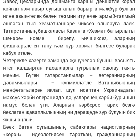
Завод цехларында дошманга каршы дәһшәтле корал
койган һәм авыр сугыш алып барырга мәҗбүр булган
илне азык-төлек белән тәэмин итү өчен армый-талмый
эшләгән тыл хезмәтчәннәре чиксез олылауга лаек.
Татарстанның башкаласы Казанга «Хезмәт батырлыгы
шәһәре» исеме бирелү, һичшиксез, аларның
фидакарьлеген тану һәм зур хөрмәт билгесе буларак
кабул ителә.
Четерекле хәзерге заманда җиңүчеләр буыны васыять
итеп калдырган идеалларга тугрылык саклау гаять
мөһим. Бүген татарстанлылар – ветераннарның
дәвамчылары – күпмилләтле Ватаныбызның
мәнфәгатьләрен яклап, шул исәптән Украинадагы
махсус хәрби операциядә дә, үзләренең хәрби бурычын
намус белән үти. Аларның һәрберсе тарих безгә
йөкләгән җаваплылыкның ни дәрәҗәдә зур булуын бик
яхшы аңлый.
Бөек Ватан сугышының сабаклары нацистларның
«көрән» идеологиясен тараткан, гражданнарның