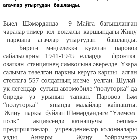
агачлар утыртудан башланды.
Быел Шәмәрдәндә 9 Майга багышланган
чаралар
тимер юл вокзалы каршындагы
Жи
ңү
паркына
агачлар утыртудан башланды.
Бирегә мәңгелеккә куелган паровоз
сабалыларны 1941-1945 елларда фронтка
озаткан станциянең символына әверелде. Үзара
салымга төзелгән паркны керүгә каршы алган
стеллага 557 солдатның исеме уелган.
Шулай
ук легендар сугыш автомобиле “полуторка” да
биредә үз урынын тапкан. Паровоз һәм
“полуторка” янында малайлар кайнашты.
Җиңү паркы буйлап Шәмәрдәндәге “Үлемсез
полк” акциясендә катнашучы оешма-
предприятиеләр, учреждениеләр колонналары
узды. Аннары Җиңү бәйрәмендә