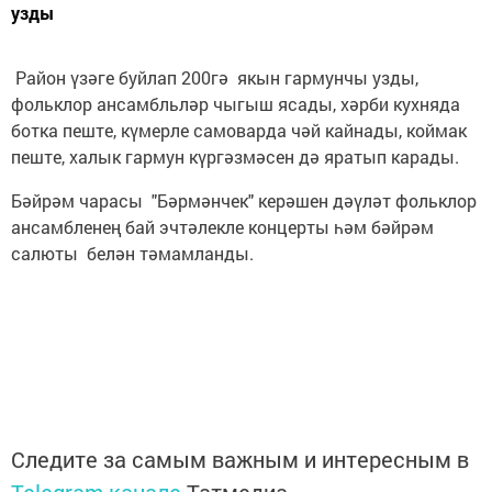
узды
Район үзәге буйлап 200гә якын гармунчы узды,
фольклор ансамбльләр чыгыш ясады, хәрби кухняда
ботка пеште, күмерле самоварда чәй кайнады, коймак
пеште, халык гармун күргәзмәсен дә яратып карады.
Бәйрәм чарасы "Бәрмәнчек" керәшен дәүләт фольклор
ансамбленең бай эчтәлекле концерты һәм бәйрәм
салюты белән тәмамланды.
Следите за самым важным и интересным в