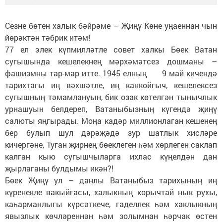
Сезне бөтен халык бәйрәме – Җиңү Көне уңаеннан чын
йөрәктән тәбрик итәм!
77 ел элек күпмилләтле совет халкы Бөек Ватан
сугышында кешелекнең мәрхәмәтсез дошманы –
фашизмны тар-мар итте. 1945 елның 9 май кичендә
тарихтагы иң вәхшәтле, иң канкойгыч, кешелексез
сугышның тәмамлануын, бик озак көтелгән тынычлык
урнашуын белдереп, Ватаныбызның күгендә җиңү
салюты яңгырады. Моңа кадәр миллионлаган кешенең
бер булып шул дәрәҗәдә зур шатлык хисләре
кичергәне, Туган җирнең бөеклеген һәм хөрлеген саклап
калган кыю сугышчыларга ихлас күңелдән дан
җырлаганы булдымы икән?!
Бөек Җиңү ул – данлы Ватаныбыз тарихының иң
күренекле вакыйгасы, халыкның корычтай нык рухы,
каһарманлыгы күрсәткече, гаделлек һәм хаклыкның
явызлык көчләреннән һәм золымнан һәрчак өстен