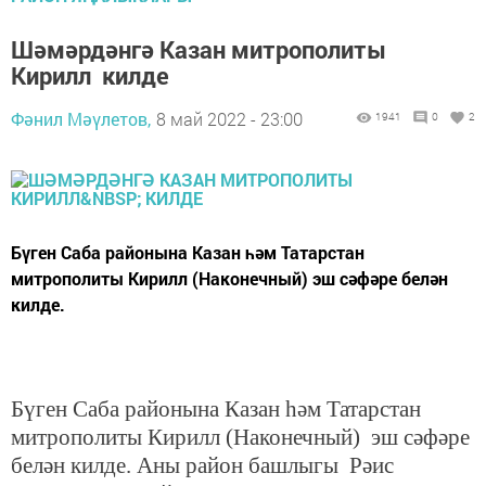
Шәмәрдәнгә Казан митрополиты
Кирилл килде
Фәнил Мәүлетов,
8 май 2022 - 23:00
1941
0
2
Бүген Саба районына Казан һәм Татарстан
митрополиты Кирилл (Наконечный) эш сәфәре белән
килде.
Бүген Саба районына
Казан һәм Татарстан
митрополиты Кирилл (Наконечный) эш сәфәре
белән килде. Аны район башлыгы
Рәис