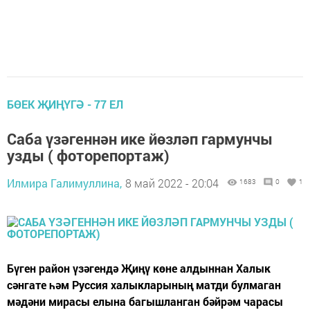
БӨЕК ҖИҢҮГӘ - 77 ЕЛ
Саба үзәгеннән ике йөзләп гармунчы
узды ( фоторепортаж)
Илмира Галимуллина,
8 май 2022 - 20:04
1683
0
1
Бүген район үзәгендә Җиңү көне алдыннан Халык
сәнгате һәм Руссия халыкларының матди булмаган
мәдәни мирасы елына багышланган бәйрәм чарасы