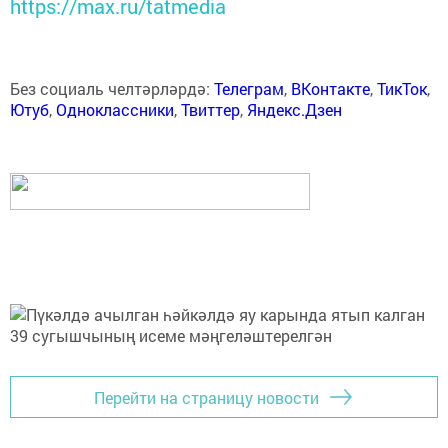
https://max.ru/tatmedia
Без социаль челтәрләрдә:
Телеграм
,
ВКонтакте
,
ТикТок
,
Ютуб
,
Одноклассники
,
Твиттер
,
Яндекс.Дзен
Перейти на страницу новости