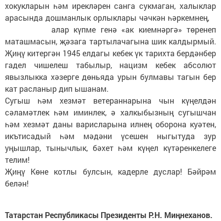
хокукларын һәм ирекләрен санга сукмаган, халыклар
арасында дошманлык орлыклары чәчкән һәркемнең,
алар күпме генә «ак киемнәргә» төренеп
маташмасын, җәзага тартылачагына шик калдырмый.
Җиңү китергән 1945 елдагы кебек үк тарихта бердәнбер
гадел чишелеш табылыр, нацизм кебек абсолют
явызлыкка хәзерге дөньяда урын булмавы тагын бер
кат расланыр дип ышанам.
Сугыш һәм хезмәт ветераннарына чын күңелдән
сәламәтлек һәм иминлек, ә халкыбызның сугышчан
һәм хезмәт даны варисларына илнең оборона куәтен,
икътисадый һәм мәдәни үсешен ныгытуда зур
уңышлар, тынычлык, бәхет һәм күңел күтәренкелеге
телим!
Җиңү Көне котлы булсын, кадерле дуслар! Бәйрәм
белән!
Татарстан Республикасы Президенты Р.Н. Миңнеханов.