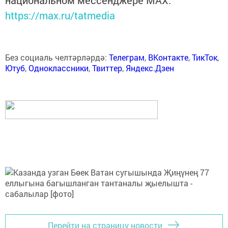
национальном мессенджере MАХ:
https://max.ru/tatmedia
Без социаль челтәрләрдә:
Телеграм
,
ВКонтакте
,
ТикТок
,
Ютуб
,
Одноклассники
,
Твиттер
,
Яндекс.Дзен
Перейти на страницу новости