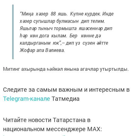
“Миңа хәзер 88 яшь. Күпне күрдек. Инде
хәзер сугышлар булмасын дип телим.
Яшьләр тыныч тормышта яшәсеннәр дип
һәр көн дога кылам. Бер көнне дә
калдырганым юк”,– дип үз сүзен әйтте
Жофар апа Вәлиева.
Митинг ахырында һәйкәл янына агачлар утыртылды.
Следите за самым важным и интересным в
Telegram-канале
Татмедиа
Читайте новости Татарстана в
национальном мессенджере MАХ: