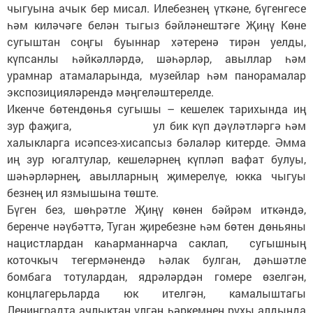
чыгуына ачык бер мисал. Илебезнең үткәне, бүгенгесе
һәм киләчәге белән тыгыз бәйләнештәге Җиңү Көне
сугыштан соңгы буыннар хәтеренә тирән уелды,
күпсанлы һәйкәлләрдә, шәһәрләр, авыллар һәм
урамнар атамаларында, музейлар һәм панорамалар
экспозицияләрендә мәңгеләштерелде.
Икенче бөтендөнья сугышы – кешелек тарихында иң
зур фаҗига, ул бик күп дәүләтләргә һәм
халыкларга исәпсез-хисапсыз бәлаләр китерде. Әмма
иң зур югалтулар, кешеләрнең күпләп вафат булуы,
шәһәрләрнең, авылларның җимерелүе, юкка чыгуы
безнең ил язмышына төште.
Бүген без, шөһрәтле Җиңү көнен бәйрәм иткәндә,
беренче нәүбәттә, Туган җиребезне һәм бөтен дөньяны
нацистлардан каһарманнарча саклап, сугышның
коточкыч тегермәнендә һәлак булган, дәһшәтле
бомбага тотулардан, ядрәләрдән гомере өзелгән,
концлагерьларда юк ителгән, камалыштагы
Ленинградта ачлыктан үлгән һәркемнең рухы алдында