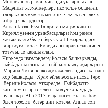
Миңнеханов
район чигендә үк каршы алды.
Мәдәният хезмәткәрләре ике телдә сәламләп,
татар халкының милли ашы чәкчәктән
авыз
итђргђ чакырдылар.
Аннан Казан һәм Татарстан митрополиты
Кирилл үзенең урынбасарлары һәм район
җитәкчелеге белән берлектә
Шәмәрдәндәге
чиркә
үгә килде
.
Биредә аны православ динен
тотучылар каршы алды.
Чиркәүдә изгеләндерү йоласы башкарылды,
гыйбадәт кылынды. Гыйбадәт кылу җырлары
н
Марина Литвиненко
җитәкчелегендәге катнаш
хор башкарды. Храм әйләнәсендә пасха Тәре
йөреше йоласы үткәрелде. Гыйбадәттә
катнашучылар төзелеп килүче храмда да
булдылар. Аћа 2017 елда нигез салына һәм
быел төзелеп бетәр дип көтелә. Аннан соң