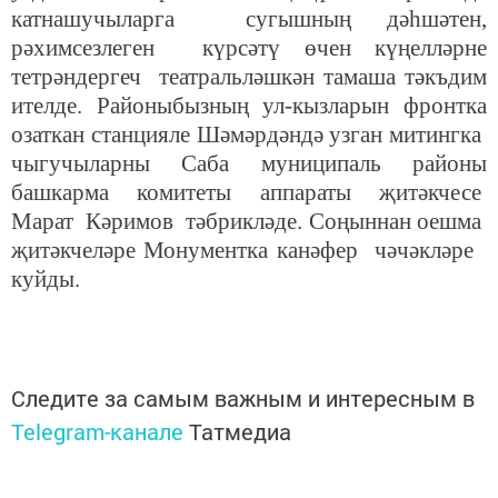
катнашучыларга сугышның дәһшәтен,
рәхимсезлеген күрсәтү өчен күңелләрне
тетрәндергеч театральләшкән тамаша тәкъдим
ителде. Районыбызның ул-кызларын фронтка
озаткан станцияле Шәмәрдәндә узган митингка
чыгучыларны Саба муниципаль районы
башкарма комитеты аппараты җитәкчесе
Марат Кәримов тәбрикләде. Соңыннан оешма
җитәкчеләре Монументка канәфер чәчәкләре
куйды.
Следите за самым важным и интересным в
Telegram-канале
Татмедиа