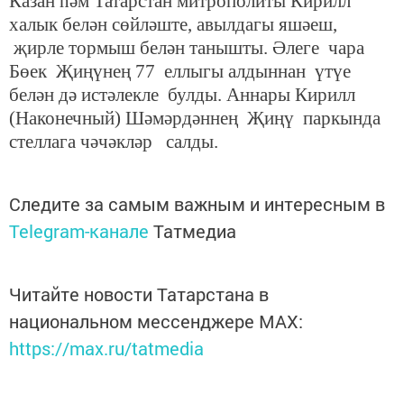
Казан һәм Татарстан митрополиты Кирилл
халык белән сөйләште, авылдагы яшәеш,
җирле тормыш белән танышты. Әлеге чара
Бөек Җиңүнең 77 еллыгы алдыннан үтүе
белән дә истәлекле булды. Аннары Кирилл
(Наконечный) Шәмәрдәннең Җиңү паркында
стеллага чәчәкләр салды.
Следите за самым важным и интересным в
Telegram-канале
Татмедиа
Читайте новости Татарстана в
национальном мессенджере MАХ:
https://max.ru/tatmedia