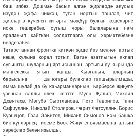
баш иябез. Дошман басып алган җирләрдә аяусыз
изүдән җәфа чиккән, туган йортын ташлап, чит
җирләргә күченеп китәргә мәҗбүр булган кешеләрне
искә төшерәбез, сугыш чоры балаларына һәм
яраланып кайткан солдатларга олы хөрмәтебезне
белдерәбез.
Татарстаннан фронтка киткән җиде йөз меңнән артык
кеше, кулына корал тотып, Ватан азатлыгын яклап
сугышты, шуларның яртысыннан артыгы яу кырында
мәңгелеккә ятып калды. Кызганыч, аларның
барысына да югары бүләкләр тапшырылмады,
әмма шулай да бу каһарманнарның һәрберсе җиңүгә
үзеннән саллы өлеш кертте. Муса Җәлил, Михаил
Девятаев, Мәгубә Сыртланова, Петр Гаврилов, Гани
Сафиуллин, Николай Столяров, Фәрит Фәтхуллин, Борис
Кузнецов, Гази Заһитов, Михаил Симонов һәм башка
бик күпләрнең исеме Бөек Җиңү елъязмасына алтын
хәрефләр белән язылды.