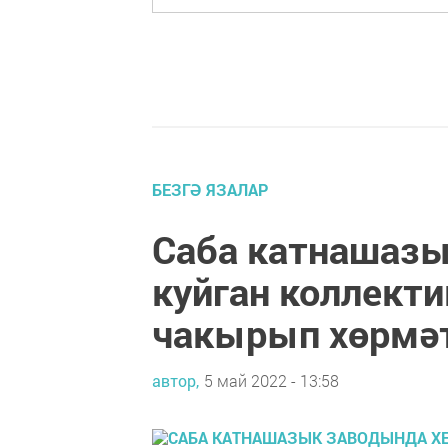
БЕЗГӘ ЯЗАЛАР
Саба катнашазы
куйган коллект
чакырып хөрмә
автор,
5 май 2022 - 13:58