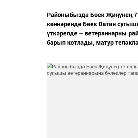
Районыбызда Бөек Җиңүнең 7
көннәрендә Бөек Ватан сугыш
үткәрелде – ветераннарны ра
барып котлады, матур теләкл