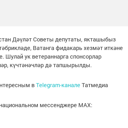
рстан Дәүләт Советы депутаты, якташыбыз
тәбрикләде, Ватанга фидакарь хезмәт иткәне
е. Шулай ук ветераннарга спонсорлар
ләр, күчтәнәчләр дә тапшырылды.
интересным в
Telegram-канале
Татмедиа
в национальном мессенджере MАХ: