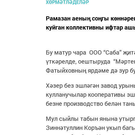
Рамазан аеның соңгы көннәре
куйган коллективны ифтар аш
Бу матур чара ООО “Саба” җит
үткәрелде, оештыруда “Мәрте
Фатыйховның ярдәме дә зур б
Хәзер без эшләгән завод урын
кулланучылар кооперативы эш
безне производство белән та
Мул сыйлы табын янына утырг
Зиннәтуллин Коръән укып баг