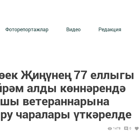
Фоторепортажлар
Видео
Редакция
өек Җиңүнең 77 еллыгы
йрәм алды көннәрендә
ышы ветераннарына
ру чаралары үткәрелде
1478
0