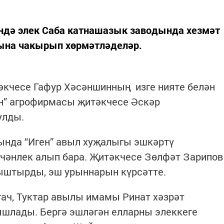
ндә элек Саба катнашазык заводында хезмәт
ына чакырып хөрмәтләделәр.
әкчесе Гафур Хәсәншинның изге нияте белән
н” агрофирмасы җитәкчесе Әскәр
улды.
ында “Иген” авыл хуҗалыгы эшкәртү
чәнлек алып бара. Җитәкчесе Зөлфәт Зарипов
ныштырды, эш урыннарын күрсәтте.
ач, Туктар авылы имамы Ринат хәзрәт
ышлады. Бергә эшләгән елларны элеккеге