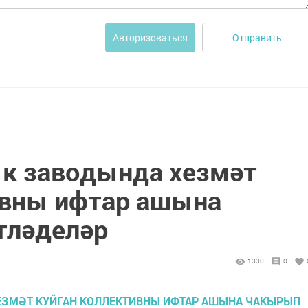
Отправить
Авторизоваться
к заводында хезмәт
ивны ифтар ашына
тләделәр
1330
0