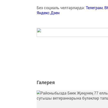
Без социаль челтәрләрдә:
Телеграм
,
В
Яндекс.Дзен
Галерея