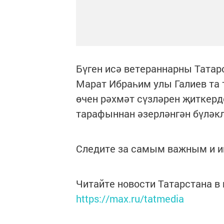
Бүген исә ветераннарны Тата
Марат Ибраһим улы Галиев та 
өчен рәхмәт сүзләрен җиткерд
тарафыннан әзерләнгән бүләк
Следите за самым важным и 
Читайте новости Татарстана 
https://max.ru/tatmedia