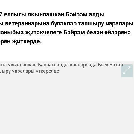
7 еллыгы якынлашкан Бәйрәм алды
ы ветераннарына бүләкләр тапшыру чаралары
йоныбыз җитәкчелеге Бәйрәм белән өйләренә
әрен җиткерде.