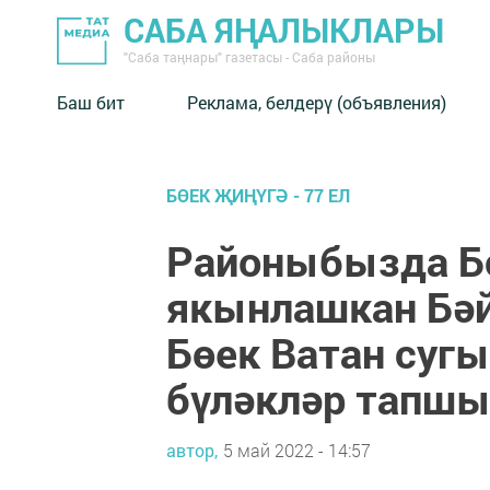
САБА ЯҢАЛЫКЛАРЫ
"Саба таңнары" газетасы - Саба районы
Баш бит
Реклама, белдерү (объявления)
БӨЕК ҖИҢҮГӘ - 77 ЕЛ
Районыбызда Б
якынлашкан Бә
Бөек Ватан суг
бүләкләр тапшы
автор,
5 май 2022 - 14:57