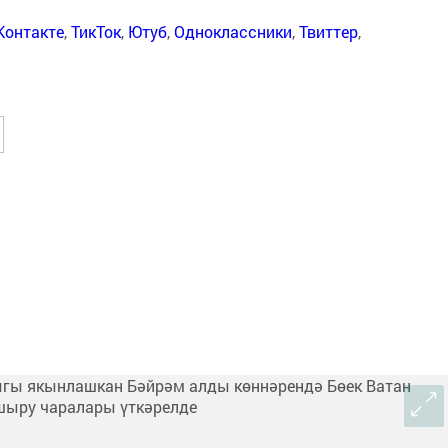
Контакте
,
ТикТок
,
Ютуб
,
Одноклассники
,
Твиттер
,