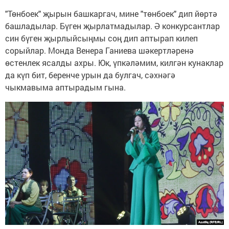
"Төнбоек" җырын башкаргач, мине "төнбоек" дип йөртә
башладылар. Бүген җырлатмадылар. Ә конкурсантлар
син бүген җырлыйсыңмы соң дип аптырап килеп
сорыйлар. Монда Венера Ганиева шәкертләренә
өстенлек ясалды ахры. Юк, үпкәләмим, килгән кунаклар
да күп бит, беренче урын да булгач, сәхнәгә
чыкмавыма аптырадым гына.