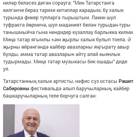
ниләр беләсез дигән сорауга: "Мин Татарстанга
килгәнче бераз тарихи китаплар карадым, бу халык
турында фикер тупларга тырыштым. Ләкин шул
туфракта йөрмичә, шул мәдәният белән турыдан-туры
танышмыйча гына ниндидер күзаллау барлыкка килми.
Миңа татар ягымлы һәм җырлы халык булып тоела. Ә
җырны өйрәнгәндә кайбер авазларны яңгырату авыр
булды, әмма татар авазларын әйтү алай кыенлык
тудырмады. Миңа татар музыкасы бик ошады" диде
ул.
Татарстанның халык артисты, нәфис сүз остасы
Рәшит
Сабировны
фестивальдә алып баручыларның, кайбер
башкаручыларның теле борчуга салган: