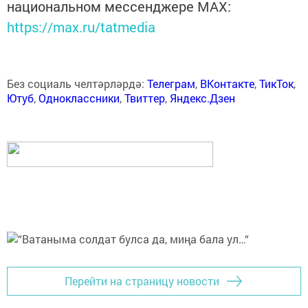
национальном мессенджере MАХ:
https://max.ru/tatmedia
Без социаль челтәрләрдә:
Телеграм
,
ВКонтакте
,
ТикТок
,
Ютуб
,
Одноклассники
,
Твиттер
,
Яндекс.Дзен
Перейти на страницу новости