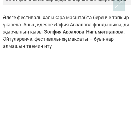
Әлеге фестиваль халыкара масштабта беренче тапкыр
үкәрелә. Аның идеясе Әлфия Авзалова фондыныкы, ди
җырчының кызы
Зөлфия Авзалова-Нигъмәтҗанова
.
Әйтүләренчә, фестивальнең максаты – буыннар
алмашын тәэмин итү.