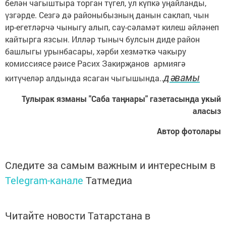
белән чагыштыра торган түгел, ул күпкә уңайланды,
үзгәрде. Сезгә дә районыбызның данын саклап, чын
ир-егетләрчә чыныгу алып, сау-сәламәт килеш әйләнеп
кайтырга язсын. Илләр тыныч булсын диде район
башлыгы урынбасары, хәрби хезмәткә чакыру
комиссиясе рәисе Расих Закирҗанов армиягә
дәвамы
китүчеләр алдында ясаган чыгышында..
Тулырак язманы "Саба таңнары" газетасында укый
аласыз
Автор фотолары
Следите за самым важным и интересным в
Telegram-канале
Татмедиа
Читайте новости Татарстана в