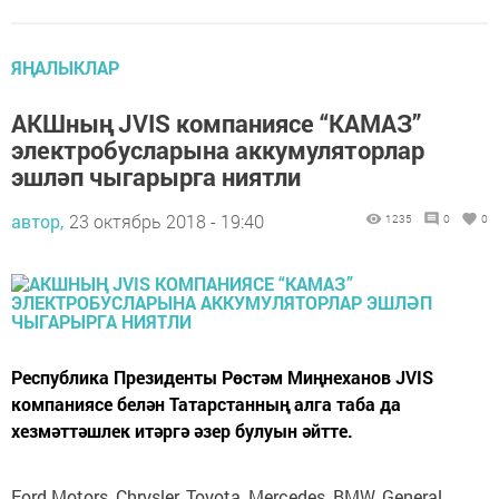
ЯҢАЛЫКЛАР
АКШның JVIS компаниясе “КАМАЗ”
электробусларына аккумуляторлар
эшләп чыгарырга ниятли
автор,
23 октябрь 2018 - 19:40
1235
0
0
Республика Президенты Рөстәм Миңнеханов JVIS
компаниясе белән Татарстанның алга таба да
хезмәттәшлек итәргә әзер булуын әйтте.
Ford Motors, Chrysler, Toyota, Mercedes, BMW, General