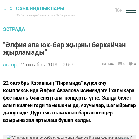
САБА ЯҢАЛЫКЛАРЫ
16+
"Саба таңнары" газетасы - Саба районы
ЭСТРАДА
"Әлфия апа юк-бар җырны беркайчан
җырламады"
автор,
24 октябрь 2018 - 09:57
1362
0
0
22 октябрь Казанның "Пирамида" күңел ачу
комплексында Әлфия Авзалова исемендәге I халыкара
фестиваль-бәйгенең гала-концерты үтте. Залда билет
алып килгән гади тамашачы да, язучылар, шагыйрьләр
дә күп иде. Дүрт сәгатькә якын барган концерт
ахырына зал яртылаш бушап калды.