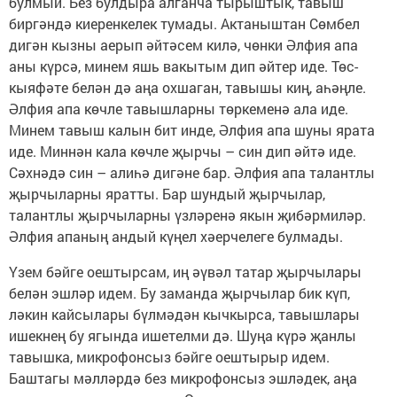
булмый. Без булдыра алганча тырыштык, тавыш
биргәндә киеренкелек тумады. Актаныштан Сөмбел
дигән кызны аерып әйтәсем килә, чөнки Әлфия апа
аны күрсә, минем яшь вакытым дип әйтер иде. Төс-
кыяфәте белән дә аңа охшаган, тавышы киң, аһәңле.
Әлфия апа көчле тавышларны төркеменә ала иде.
Минем тавыш калын бит инде, Әлфия апа шуны ярата
иде. Миннән кала көчле җырчы – син дип әйтә иде.
Сәхнәдә син – алиһә дигәне бар. Әлфия апа талантлы
җырчыларны яратты. Бар шундый җырчылар,
талантлы җырчыларны үзләренә якын җибәрмиләр.
Әлфия апаның андый күңел хәерчелеге булмады.
Үзем бәйге оештырсам, иң әүвәл татар җырчылары
белән эшләр идем. Бу заманда җырчылар бик күп,
ләкин кайсылары бүлмәдән кычкырса, тавышлары
ишекнең бу ягында ишетелми дә. Шуңа күрә җанлы
тавышка, микрофонсыз бәйге оештырыр идем.
Баштагы мәлләрдә без микрофонсыз эшләдек, аңа