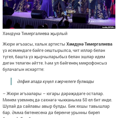
Хәмдүнә Тимергалиева җырлый
​Жюри әгъзасы, халык артисты
Хәмдүнә Тимергалиева
үз исемендәге бәйге оештырылса, чит илләр белән
түгел, башта үз җырчыларыбыз белән эшләр идем
дигән теләген әйтте. Һәм ул бәйгенең микрофонсыз
булачагын искәртте:
Әлфия апада күңел хәерчелеге булмады
– Жюри әгъзалары – югары дәрәҗәдәге осталар.
Минем үземнең дә сәхнәгә чыкканыма 50 ел бит инде.
Шулай да сайлавы авыр булды. Бик яхшы тавышлар
бар. Әмма бөтенесенә дә беренче урынны биреп