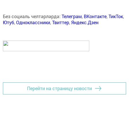
Без социаль челтәрләрдә:
Телеграм
,
ВКонтакте
,
ТикТок
,
Ютуб
,
Одноклассники
,
Твиттер
,
Яндекс.Дзен
Перейти на страницу новости