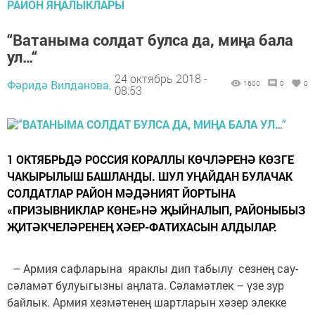
РАЙОН ЯҢАЛЫКЛАРЫ
“Ватаныма солдат булса да, миңа бала
ул…“
24 октябрь 2018 -
Фәридә Вилданова,
1600
0
0
08:53
1 ОКТЯБРЬДӘ РОССИЯ КОРАЛЛЫ КӨЧЛӘРЕНӘ КӨЗГЕ
ЧАКЫРЫЛЫШ БАШЛАНДЫ. ШУЛ УҢАЙДАН БУЛАЧАК
СОЛДАТЛАР РАЙОН МӘДӘНИЯТ ЙОРТЫНА
«ПРИЗЫВНИКЛАР КӨНЕ»НӘ ҖЫЙНАЛЫП, РАЙОНЫБЫЗ
ҖИТӘКЧЕЛӘРЕНЕҢ ХӘЕР-ФАТИХАСЫН АЛДЫЛАР.
– Армия сафларына яраклы дип табылу сезнең сау-
сәламәт булуыгызны аңлата. Сәламәтлек – үзе зур
байлык. Армия хезмәтенең шартларын хәзер элекке