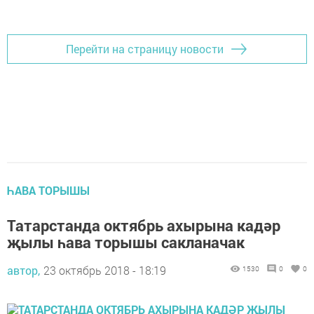
Перейти на страницу новости
ҺАВА ТОРЫШЫ
Татарстанда октябрь ахырына кадәр
җылы һава торышы сакланачак
автор,
23 октябрь 2018 - 18:19
1530
0
0