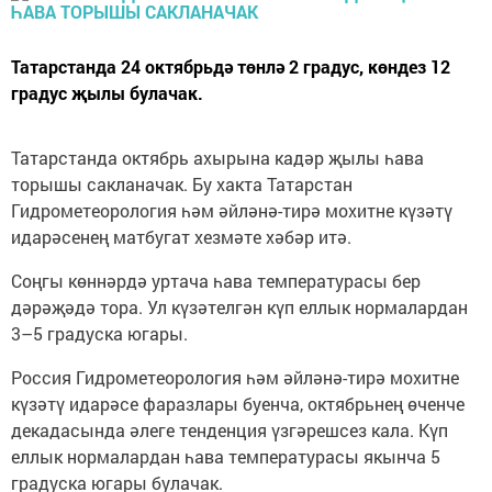
Татарстанда 24 октябрьдә төнлә 2 градус, көндез 12
градус җылы булачак.
Татарстанда октябрь ахырына кадәр җылы һава
торышы сакланачак. Бу хакта Татарстан
Гидрометеорология һәм әйләнә-тирә мохитне күзәтү
идарәсенең матбугат хезмәте хәбәр итә.
Соңгы көннәрдә уртача һава температурасы бер
дәрәҗәдә тора. Ул күзәтелгән күп еллык нормалардан
3–5 градуска югары.
Россия Гидрометеорология һәм әйләнә-тирә мохитне
күзәтү идарәсе фаразлары буенча, октябрьнең өченче
декадасында әлеге тенденция үзгәрешсез кала. Күп
еллык нормалардан һава температурасы якынча 5
градуска югары булачак.