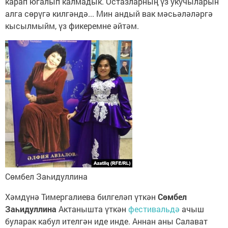
карап югалып калмадык. Остазларның үз укучыларын
алга сөрүгә килгәндә... Мин андый вак мәсьәләләргә
кысылмыйм, үз фикеремне әйтәм.
Сөмбел Заһидуллина
Хәмдүнә Тимергалиева билгеләп үткән
Сөмбел
Заһидуллина
Актанышта үткән
фестивальдә
ачыш
буларак кабул ителгән иде инде. Аннан аны Салават