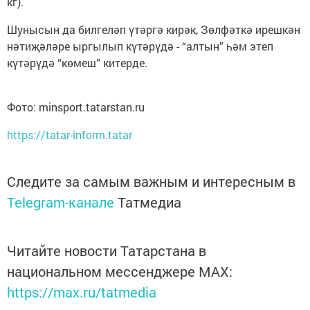
кг).
Шунысын да билгеләп үтәргә кирәк, Зөлфәткә ирешкән
нәтиҗәләре ыргылып күтәрүдә - “алтын” һәм этеп
күтәрүдә “көмеш” китерде.
Фото: minsport.tatarstan.ru
https://tatar-inform.tatar
Следите за самым важным и интересным в
Telegram-канале
Татмедиа
Читайте новости Татарстана в
национальном мессенджере MАХ:
https://max.ru/tatmedia