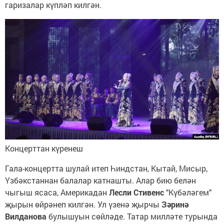
гаризалар күпләп килгән.
Концерттан күренеш
​Гала-концертта шулай итеп Һиндстан, Кытай, Мисыр,
Үзбәкстаннан балалар катнашты. Алар бию белән
чыгыш ясаса, Америкадан
Лесли Стивенс
"Күбәләгем"
җырын өйрәнеп килгән. Ул үзенә җырчы
Зәринә
Вилданова
булышуын сөйләде. Татар милләте турында