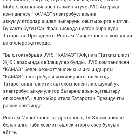
Motors компанияләрен тәэмин итүче JVIC Америка
компаниясе “КАМАЗ” электробусларына
аккумуляторлар эшләп чыгаруны оештырырга ниятли.
Бу хакта бүген Сан-Францискода булган очрашуда
Татарстан Президенты Рөстәм Миңнехановка компания
вәкилләре җиткерде.
“Быел октябрьдә JVIS, “КАМАЗ” ГАҖ һәм “Татхимпласт”
ҖЧҖ арасында сөйләшүләр булды. JVIS компаниясен
“КАМАЗ” белән хезмәттәшлек кызыксындырды -
“КАМАЗ” электробусы инжинирингы өлешендә,
Татарстанда пластик автокомпонентлар, шулай ук
электробус аккумулятор батареяларын җитештерү
өлкәсендә”, - дип хәбәр ителә Татарстан Президенты
рәсми сайтында.
Рөстәм Миңнеханов Татарстанның JVIS компаниясе
белән алга таба хезмәттәшлек итәргә әзер булуын
әйтте.