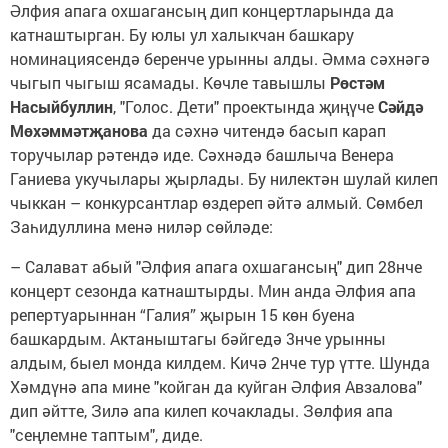
Әлфия апага охшагансың дип концертларында да
катнаштырган. Бу юлы ул халыкчан башкару
номинациясендә беренче урынны алды. Әмма сәхнәгә
чыгып чыгыш ясамады. Көчле тавышлы
Рөстәм​
Насыйбуллин
, "Голос. Дети" проектында җиңүче
Сәйдә
Мөхәммәтҗанова
да сәхнә читендә басып карап
торучылар рәтендә иде. Сәхнәдә башлыча Венера
Ганиева укучылары җырлады. Бу нилектән шулай килеп
чыккан – конкурсантлар өздереп әйтә алмый. Сөмбел
Заһидуллина менә ниләр сөйләде:
– Салават абый "Әлфия апага охшагансың" дип 28нче
концерт сезонда катнаштырды. Мин анда Әлфия апа
репертуарыннан “Галия” җырын 15 көн буена
башкардым. Актаныштагы бәйгедә 3нче урынны
алдым, быел монда килдем. Кичә 2нче тур үтте. Шунда
Хәмдүнә апа мине "койган да куйган Әлфия Авзалова"
дип әйтте, Зилә апа килеп кочаклады. Зөлфия апа
"сеңлемне таптым", диде.