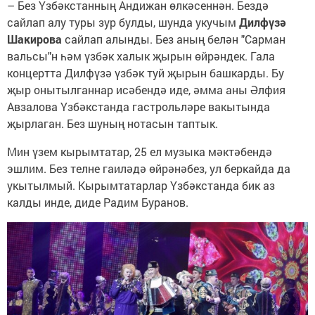
– Без Үзбәкстанның Андижан өлкәсеннән. Бездә
сайлап алу туры зур булды, шунда укучым
Дилфүзә
Шакирова
сайлап алынды. Без аның белән "Сарман
вальсы"н һәм үзбәк халык җырын өйрәндек. Гала
концертта Дилфүзә үзбәк туй җырын башкарды. Бу
җыр онытылганнар исәбендә иде, әмма аны Әлфия
Авзалова Үзбәкстанда гастрольләре вакытында
җырлаган. Без шуның нотасын таптык.
Мин үзем кырымтатар, 25 ел музыка мәктәбендә
эшлим. Без телне гаиләдә өйрәнәбез, ул беркайда да
укытылмый. Кырымтатарлар Үзбәкстанда бик аз
калды инде, диде Радим Буранов.