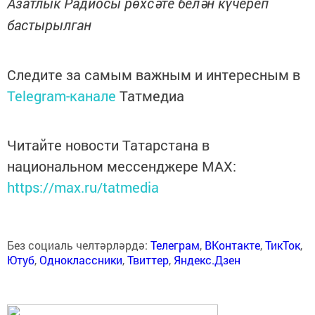
Азатлык Радиосы рөхсәте белән күчереп
бастырылган
Следите за самым важным и интересным в
Telegram-канале
Татмедиа
Читайте новости Татарстана в
национальном мессенджере MАХ:
https://max.ru/tatmedia
Без социаль челтәрләрдә:
Телеграм
,
ВКонтакте
,
ТикТок
,
Ютуб
,
Одноклассники
,
Твиттер
,
Яндекс.Дзен