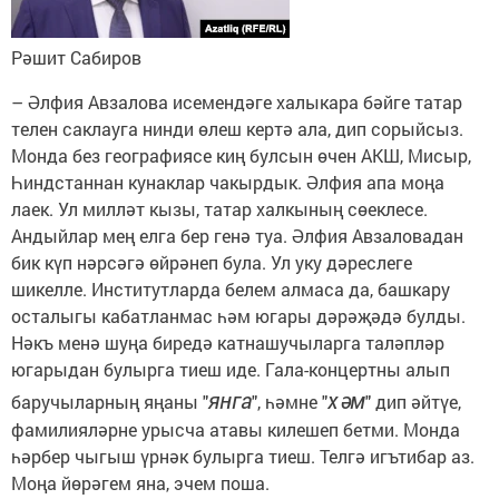
Рәшит Сабиров
– Әлфия Авзалова исемендәге халыкара бәйге татар
телен саклауга нинди өлеш кертә ала, дип сорыйсыз.
Монда без географиясе киң булсын өчен АКШ, Мисыр,
Һиндстаннан кунаклар чакырдык. Әлфия апа моңа
лаек. Ул милләт кызы, татар халкының сөеклесе.
Андыйлар мең елга бер генә туа. Әлфия Авзаловадан
бик күп нәрсәгә өйрәнеп була. Ул уку дәреслеге
шикелле. Институтларда белем алмаса да, башкару
осталыгы кабатланмас һәм югары дәрәҗәдә булды.
Нәкъ менә шуңа биредә катнашучыларга таләпләр
югарыдан булырга тиеш иде. Гала-концертны алып
янга
хәм
баручыларның яңаны "
", һәмне "
" дип әйтүе,
фамилияләрне урысча атавы килешеп бетми. Монда
һәрбер чыгыш үрнәк булырга тиеш. Телгә игътибар аз.
Моңа йөрәгем яна, эчем поша.