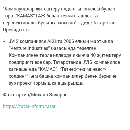
“Компаундлар җитештерү алдынгы юнәлеш булып
тора. “КАМАЗ” ГАҖ белән хезмәттәшлек тә
перспективалы булырга мөмкин”, - диде Татарстан
Президенты.
JVIS компаниясе АКШта 2006 елның мартында
“Venture Industries” базасында төзелгән.
Компаниянең төрле илләрдә якынча 40 җитештерү
предприятиесе бар. Татарстанда JVIS компаниясе
катнашында “КАМАЗ”, “Татнефтехиминвест-
холдинг” һәм башка компанияләр белән берничә
зур проект тормышка ашырылды.
Фото: архив/Михаил Захаров
https://tatar-inform.tatar