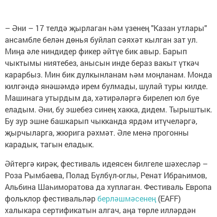
​– Әни – 17 телдә җырлаган һәм үзенең "Казан утлары"
ансамбле белән дөнья буйлап сәяхәт кылган зат ул.
Миңа әле ниндидер фикер әйтүе бик авыр. Барып
чыктымы ниятебез, анысын инде бераз вакыт үткәч
карарбыз. Мин бик дулкынланам һәм моңланам. Монда
килгәндә янәшәмдә ирем булмады, шулай туры килде.
Машинага утырдым да, хәтирәләргә бирелеп юл буе
еладым. Әни, бу эшебез синең хакка, дидем. Тырыштык.
Бу зур эшне башкарып чыкканда ярдәм итүчеләргә,
җырчыларга, жюрига рәхмәт. Әле менә прогонны
карадык, тагын еладык.
Әйтергә кирәк, фестиваль идеясен билгеле шәхесләр –
Роза Рымбаева, Полад Бүлбүл-оглы, Ренат Ибраһимов,
Альбина Шаһиморатова да хуплаган. Фестиваль Европа
фольклор фестивальләр
берләшмәсенең
(EAFF)
халыкара сертификатын алгач, аңа төрле илләрдән