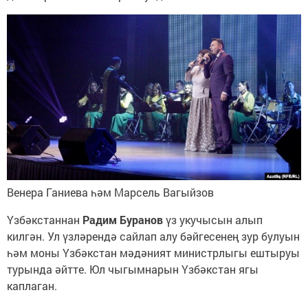
Венера Ганиева һәм Марсель Вагыйзов
Үзбәкстаннан
Радим Буранов
үз укучысын алып
килгән. Ул үзләрендә сайлап алу бәйгесенең зур булуын
һәм моны Үзбәкстан мәдәният министрлыгы ештыруы
турында әйтте. Юл чыгымнарын Үзбәкстан ягы
каплаган.