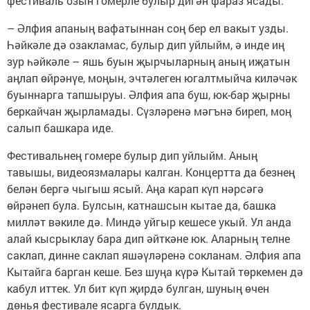
фестиваль озын гомерле булыр дигән фараз ясады:
– Әлфия апаның вафатыннан соң бер ел вакыт узды.
Һәйкәле дә озакламас, булыр дип уйлыйм, ә инде иң
зур һәйкәле – яшь буын җырчыларның аның иҗатын
аңлап өйрәнүе, моңын, эчтәлеген югалтмыйча киләчәк
буыннарга тапшыруы. Әлфия апа буш, юк-бар җырны
беркайчан җырламады. Сүзләренә мәгънә биреп, моң
салып башкара иде.
Фестивальнең гомере булыр дип уйлыйм. Аның
тавышы, видеоязмалары калган. Концертта да безнең
белән бергә чыгыш ясый. Аңа карап күп нәрсәгә
өйрәнеп була. Булсын, катнашсын кытае да, башка
милләт вәкиле дә. Миндә уйгыр кешесе укый. Ул анда
алай кысрыклау бара дип әйткәне юк. Аларның телне
саклап, динне саклап яшәүләренә сокланам. Әлфия апа
Кытайга барган кеше. Без шуңа күрә Кытай төркемен дә
кабул иттек. Ул бит күп җирдә булган, шуның өчен
дөнья фестивале ясарга булдык.