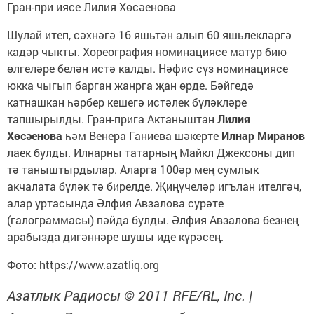
Гран-при иясе Лилия Хөсәенова
Шулай итеп, сәхнәгә 16 яшьтән алып 60 яшьлекләргә
кадәр чыкты. Хореография номинациясе матур бию
өлгеләре белән истә калды. Нәфис сүз номинациясе
юкка чыгып барган жанрга җан өрде. Бәйгедә
катнашкан һәрбер кешегә истәлек бүләкләре
тапшырылды. Гран-прига Актаныштан
Лилия
Хөсәенова
һәм Венера Ганиева шәкерте
Илнар Миранов
лаек булды. Илнарны татарның Майкл Джексоны дип
тә таныштырдылар. Аларга 100әр мең сумлык
акчалата бүләк тә бирелде. Җиңүчеләр игълан ителгәч,
алар уртасында Әлфия Авзалова сурәте
(галограммасы) пәйда булды. Әлфия Авзалова безнең
арабызда дигәннәре шушы иде күрәсең.
Фото: https://www.azatliq.org
Азатлык Радиосы © 2011 RFE/RL, Inc. |