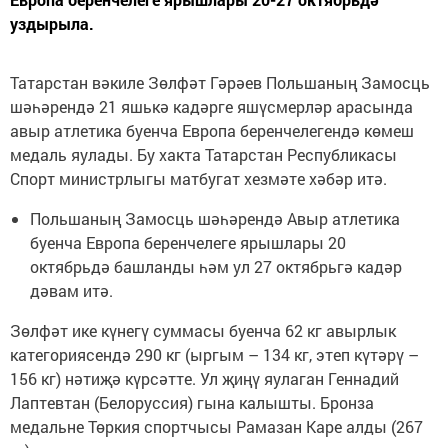
уздырыла.
Татарстан вәкиле Зөлфәт Гәрәев Польшаның Замосць
шәһәрендә 21 яшькә кадәрге яшүсмерләр арасында
авыр атлетика буенча Европа беренчелегендә көмеш
медаль яулады. Бу хакта Татарстан Республикасы
Спорт министрлыгы матбугат хезмәте хәбәр итә.
Польшаның Замосць шәһәрендә Авыр атлетика
буенча Европа беренчелеге ярышлары 20
октябрьдә башланды һәм ул 27 октябрьгә кадәр
дәвам итә.
Зөлфәт ике күнегү суммасы буенча 62 кг авырлык
категориясендә 290 кг (ыргым – 134 кг, этеп күтәрү –
156 кг) нәтиҗә күрсәтте. Ул җиңү яулаган Геннадий
Лаптевтан (Белоруссия) гына калышты. Бронза
медальне Төркия спортчысы Рамазан Каре алды (267