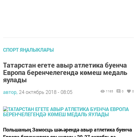
СПОРТ ЯҢАЛЫКЛАРЫ
Татарстан егете авыр атлетика буенча
Европа беренчелегендә көмеш медаль
яулады
автор,
24 октябрь 2018 - 08:05
1165
0
0
Польшаның Замосць шәһәрендә авыр атлетика буенча
Европа беренчелеге ярышлары 20-27 октябрьдә