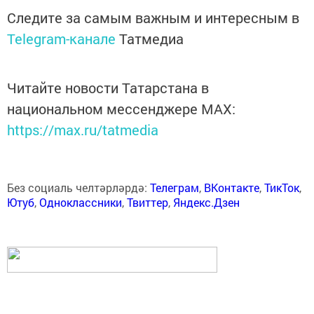
Следите за самым важным и интересным в
Telegram-канале
Татмедиа
Читайте новости Татарстана в
национальном мессенджере MАХ:
https://max.ru/tatmedia
Без социаль челтәрләрдә:
Телеграм
,
ВКонтакте
,
ТикТок
,
Ютуб
,
Одноклассники
,
Твиттер
,
Яндекс.Дзен