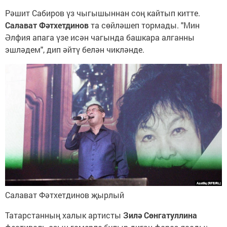
Рәшит Cабиров үз чыгышыннан соң кайтып китте.
Салават Фәтхетдинов
та сөйләшеп тормады. "Мин
Әлфия апага үзе исән чагында башкара алганны
эшләдем", дип әйтү белән чикләнде.
Салават Фәтхетдинов җырлый
Татарстанның халык артисты
Зилә Сөнгатуллина