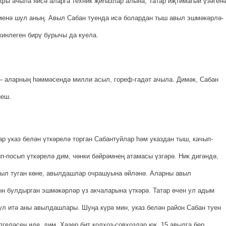
ы ачыла яисә аларга техник җиһазлар алына, Татар иҗ­ти­ма­гый үзәген
енә шул аның. Авыл Сабан туенда исә болардан тыш авыл эш­мә­кәр­лә­
кинлеген бирү бурычы да куела.
 – аларның һәммәсендә милли асыл, гореф-гадәт ачыла. Димәк, Сабан
иеш.
 указ белән үт­кә­релә торган Сабантуйлар һәм указдан тыш, качып-
чып-посып үткәрелә дим, чөнки бәйрәмнең атамасы үзгәрә. Ник дигәндә,
авыл туган көне, авылдашлар очрашуына әйләнә. Аларны авыл
ын булдырган эшмәкәрләр үз акчаларына үткәрә. Татар өчен ул адым
л итә аны авылдашлары. Шуңа күрә мин, указ бе­лән район Сабан туен
геләсен иде, дим. Хәзер бит кол­хоз-совхозлар юк, 15 авылга бер