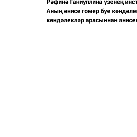
Рәфинә Ганиуллина үзенең инс
Аның әнисе гомер буе көндәл
көндәлекләр арасыннан әнисен