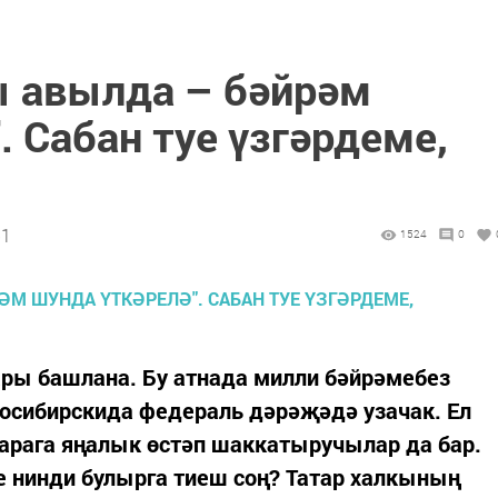
ы авылда – бәйрәм
. Сабан туе үзгәрдеме,
51
1524
0
ары башлана. Бу атнада милли бәйрәмебез
восибирскида федераль дәрәҗәдә узачак. Ел
арага яңалык өстәп шаккатыручылар да бар.
 нинди булырга тиеш соң? Татар халкының