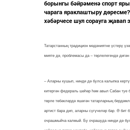
борынгы бәйрәменә спорт яры
чарага яраклаштыру дөресме? 
хәбәрчесе шул сорауга җавап 
Татарстанның традицион мә­дәниятне үстерү үз
мияте дә, проблемасы да – төр­лелегендә дигән
– Аларны кушып, нинди дә булса калыпка кертү
китер­гән федераль шәһәр һәм авыл Сабан туе 
төрле төбәкләрдә яшәгән татарларның бердәмле
артист бара дип, аларны сүгүчеләр бар. Ә бит
очрашмыйча калмый. Бу очрашуда нинди дә бул