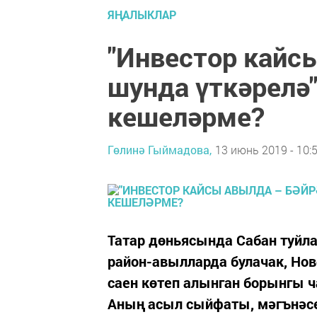
ЯҢАЛЫКЛАР
"Инвестор кайс
шунда үткәрелә"
кешеләрме?
Гөлинә Гыймадова,
13 июнь 2019 - 10:
Татар дөньясында Сабан туйл
район-авылларда булачак, Но
саен көтеп алынган борынгы ч
Аның асыл сыйфаты, мәгънәсе