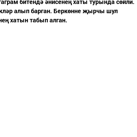
таграм битендә әнисенең хаты турында сөйли.
екләр алып барган. Беркөнне җырчы шул
ең хатын табып алган.