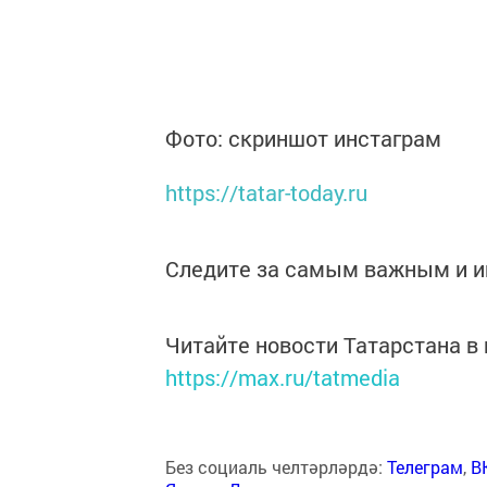
Фото: скриншот инстаграм
https://tatar-today.ru
Следите за самым важным и 
Читайте новости Татарстана 
https://max.ru/tatmedia
Без социаль челтәрләрдә:
Телеграм
,
В