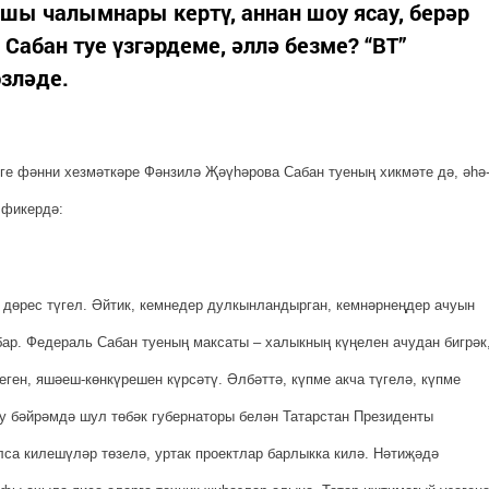
шы чалымнары кертү, аннан шоу ясау, берәр
Сабан туе үзгәрдеме, әллә безме? “ВТ”
эзләде.
әге фәнни хезмәткәре Фәнзилә Җәүһәрова Сабан туеның хикмәте дә, әһә
 фикердә:
 дөрес түгел. Әйтик, кемнедер дулкынландырган, кемнәрнеңдер ачуын
бар. Федераль Сабан туеның максаты – халыкның күңелен ачудан бигрәк
ген, яшәеш-көнкүре­шен күрсәтү. Әлбәттә, күпме акча түгелә, күпме
 бу бәйрәмдә шул төбәк губернаторы белән Татарстан Президенты
са килешүләр төзелә, уртак проектлар барлыкка килә. Нәтиҗәдә