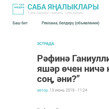
САБА ЯҢАЛЫКЛАРЫ
"Саба таңнары" газетасы - Саба районы
Баш бит
Реклама, белдерү (объявления)
ЭСТРАДА
Рәфинә Ганиулли
яшәр өчен ничә
соң, әни?”
автор,
13 июнь 2019 - 11:24