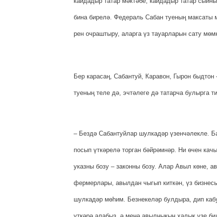
кайдадыр татар мәктәбе, кайдадыр татар сыйныф
бина бирелә. Федераль Сабан туеның максаты м
рен очраштыру, аларга үз тауарларын сату мөм
Бер карасаң, Сабантуй, Каравон, Гырон быдтон
туеның теле дә, эчтәлеге дә татарча булырга т
– Бездә Сабантуйлар шулкадәр үзенчәлекле. Бар
посып үт­кә­релә торган бәйрәмнәр. Ни өчен ка
указны бозу – законны бозу. Алар Авыл көне, 
фермерлары, авылдан чыгып киткән, үз бизнес
шулкадәр мөһим. Безнекеләр булдыра, дип кабу
үткәрә алабыз, ә менә авылныкын халык үзе бил