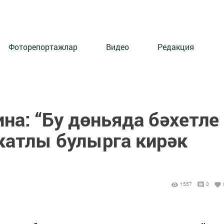
Фоторепортажлар
Видео
Редакция
на: “Бу дөньяда бәхетле
 катлы булырга кирәк
1557
0