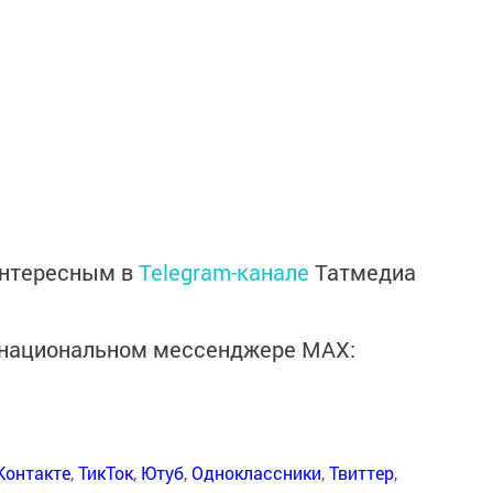
интересным в
Telegram-канале
Татмедиа
в национальном мессенджере MАХ:
Контакте
,
ТикТок
,
Ютуб
,
Одноклассники
,
Твиттер
,