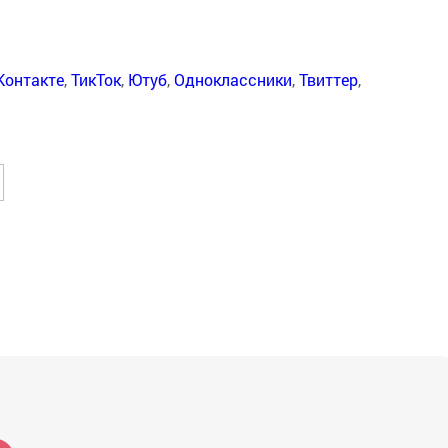
Контакте
,
ТикТок
,
Ютуб
,
Одноклассники
,
Твиттер
,