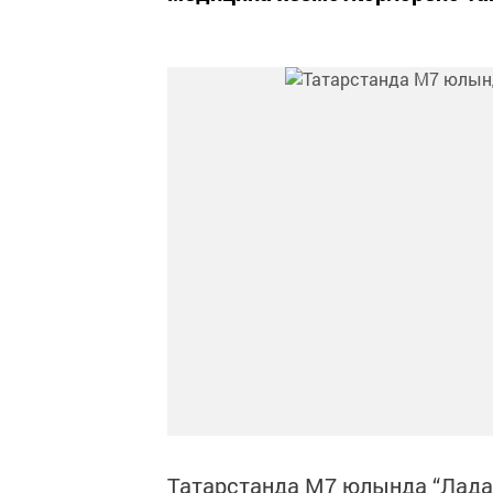
Татарстанда М7 юлында “Лада