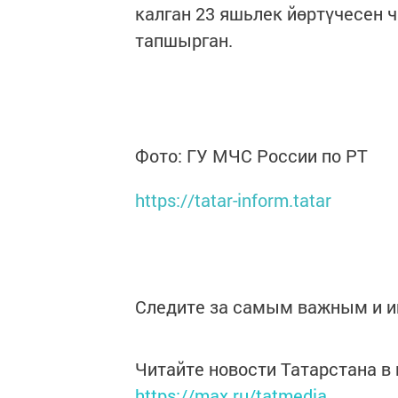
калган 23 яшьлек йөртүчесен 
тапшырган.
Фото: ГУ МЧС России по РТ
https://tatar-inform.tatar
Следите за самым важным и 
Читайте новости Татарстана 
https://max.ru/tatmedia