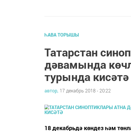
ҺАВА ТОРЫШЫ
Татарстан сино
дәвамында көчл
турында кисәтә
автор,
17 декабрь 2018 - 20:22
18 декабрьдә көндез һәм төнлә