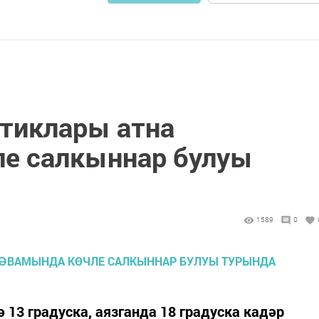
птиклары атна
е салкыннар булуы
1589
0
 13 градуска, аязганда 18 градуска кадәр