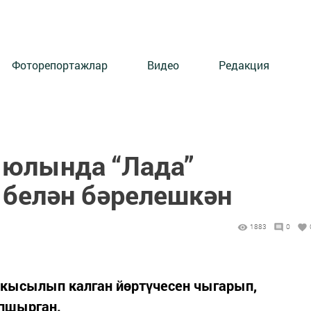
Фоторепортажлар
Видео
Редакция
 юлында “Лада”
белән бәрелешкән
1883
0
кысылып калган йөртүчесен чыгарып,
апшырган.