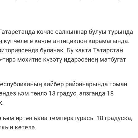
Татарстанда көчле салкыннар булуы турында
ң күпчелеге көчле антициклон карамагында.
риториясендә булачак. Бу хакта Татарстан
-тирә мохитне күзәтү идарәсенең матбугат
 республиканың кайбер районнарында томан
өндез һәм төнлә 13 градус, аязганда 18
к.
ә һәм иртән һава температурасы 18 градуска,
лкын көтелә.