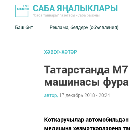
САБА ЯҢАЛЫКЛАРЫ
"Саба таңнары" газетасы - Саба районы
Баш бит
Реклама, белдерү (объявления)
ХӘВЕФ-ХӘТӘР
Татарстанда М7
машинасы фура 
автор,
17 декабрь 2018 - 20:24
Коткаручылар автомобильдән 
медицина хезмәткәрләренә т