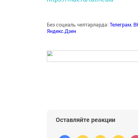
Без социаль челтәрләрдә:
Телеграм
,
В
Яндекс.Дзен
Оставляйте реакции