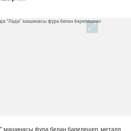
” машинасы фура белән бәрелешеп, металл