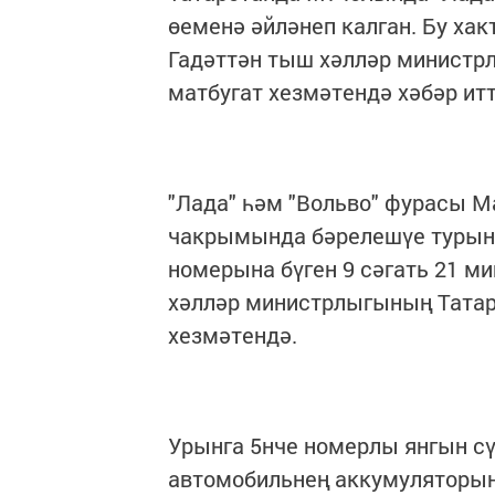
өеменә әйләнеп калган. Бу ха
Гадәттән тыш хәлләр министр
матбугат хезмәтендә хәбәр итт
"Лада" һәм "Вольво" фурасы
чакрымында бәрелешүе турын
номерына бүген 9 сәгать 21 ми
хәлләр министрлыгының Татар
хезмәтендә.
Урынга 5нче номерлы янгын сү
автомобильнең аккумуляторын