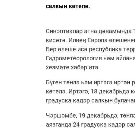
салкын көтелә.
Синоптиклар атна дәвамында 
кисәтә. Илнең Европа өлешене
Бер өлеше исә республика тер
Гидрометеорология һәм әйләнә
хезмәте хәбәр итә.
Бүген төнлә һәм иртәгә иртән
көтелә. Иртәгә, 18 декабрьдә к
градуска кадәр салкын булача
Чәршәмбе, 19 декабрьдә, төнл
аязганда 24 градуска кадәр са