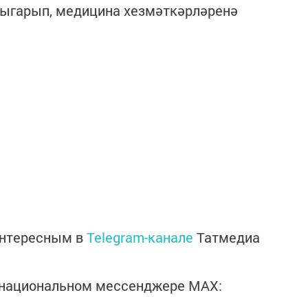
чыгарып, медицина хезмәткәрләренә
интересным в
Telegram-канале
Татмедиа
в национальном мессенджере MАХ: