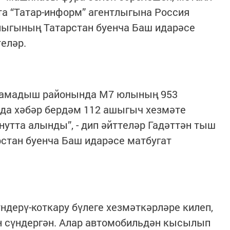
кта “Татар-информ” агентлыгына Россия
лыгының Татарстан буенча Баш идарәсе
еләр.
 Мамадыш районында М7 юлының 953
да хәбәр бердәм 112 ашыгыч хезмәте
нутта алынды”, - дип әйттеләр Гадәттән тыш
стан буенча Баш идарәсе матбугат
ндерү-коткару бүлеге хезмәткәрләре килеп,
 сүндергән. Алар автомобильдән кысылып