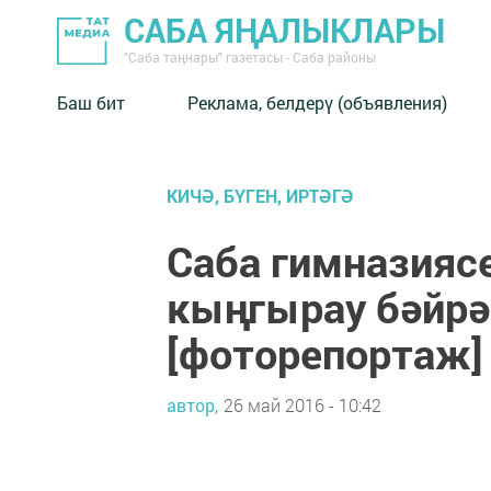
САБА ЯҢАЛЫКЛАРЫ
"Саба таңнары" газетасы - Саба районы
Баш бит
Реклама, белдерү (объявления)
КИЧӘ, БҮГЕН, ИРТӘГӘ
Саба гимназияс
кыңгырау бәйрә
[фоторепортаж]
автор,
26 май 2016 - 10:42