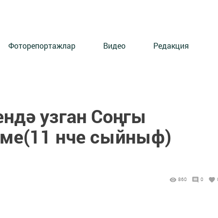
Фоторепортажлар
Видео
Редакция
ендә узган Соңгы
ме(11 нче сыйныф)
860
0