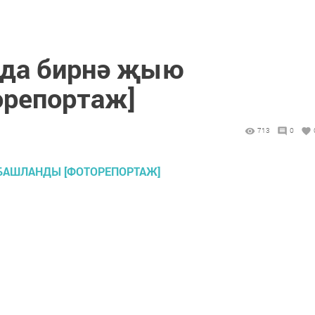
нда бирнә җыю
орепортаж]
713
0