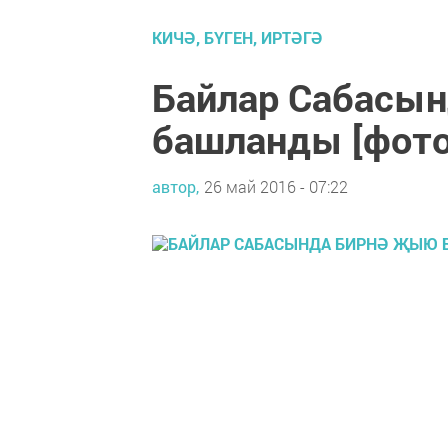
КИЧӘ, БҮГЕН, ИРТӘГӘ
Байлар Сабасы
башланды [фот
автор,
26 май 2016 - 07:22