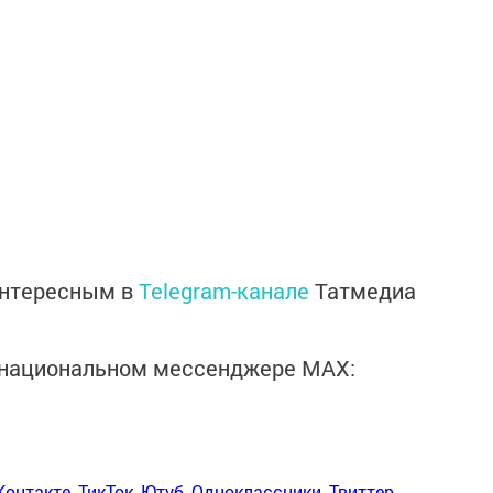
интересным в
Telegram-канале
Татмедиа
в национальном мессенджере MАХ:
Контакте
,
ТикТок
,
Ютуб
,
Одноклассники
,
Твиттер
,