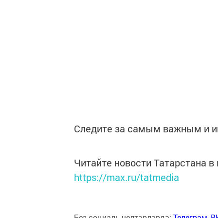
Следите за самым важным и 
Читайте новости Татарстана 
https://max.ru/tatmedia
Без социаль челтәрләрдә:
Телеграм
,
В