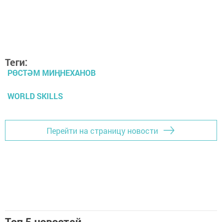
Теги:
РӨСТӘМ МИҢНЕХАНОВ
WORLD SKILLS
Перейти на страницу новости
Топ 5 новостей