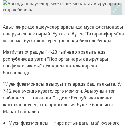
Авыл җирендә яшәүчеләр арасында муен флегмонасы
авыруы ешрак очрый. Бу хакта бүген “Татар-информ”да
узган матбугат конференциясендә билгеле булды.
Матбугат очрашуы 14-23 гыйнвар аралыгында
республикада узган “Лор органнары авырулары
профилактикасы” декадасы нәтиҗәләренә
багышланды.
“Муен флегмонасы авыруы тиз арада баш калкыта. Ул
7-12 көн эчендә күзәтелергә мөмкин. Авыруның төп
сәбәпчесе – тонзиллит”, - диде Республика клиник
хастаханәсенең отоларингология бүлеге башлыгы
Марат Гыйләлев.
Муен флегмонасы – тире астындагы май күзәнәге