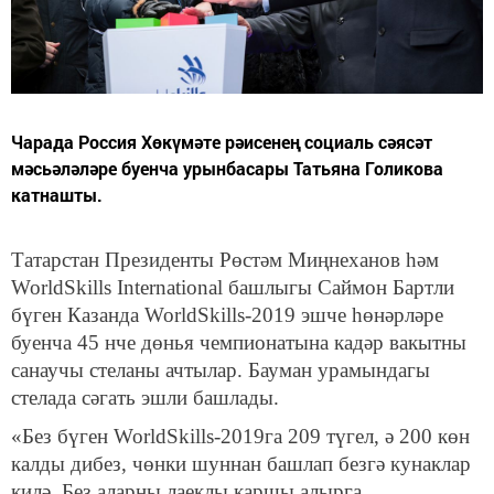
Чарада Россия Хөкүмәте рәисенең социаль сәясәт
мәсьәләләре буенча урынбасары Татьяна Голикова
катнашты.
Татарстан Президенты Рөстәм Миңнеханов һәм
WorldSkills International башлыгы Саймон Бартли
бүген Казанда WorldSkills-2019 эшче һөнәрләре
буенча 45 нче дөнья чемпионатына кадәр вакытны
санаучы стеланы ачтылар. Бауман урамындагы
стелада сәгать эшли башлады.
«Без бүген WorldSkills-2019га 209 түгел, ә 200 көн
калды дибез, чөнки шуннан башлап безгә кунаклар
килә. Без аларны лаеклы каршы алырга,