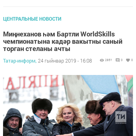
ЦЕНТРАЛЬНЫЕ НОВОСТИ
Миңнеханов һәм Бартли WorldSkills
чемпионатына кадәр вакытны саный
торган стеланы ачты
Татар-информ,
24 гыйнвар 2019 - 16:08
2851
0
0