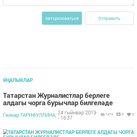
Отправить
Авторизоваться
ЯҢАЛЫКЛАР
Татарстан Журналистлар берлеге
алдагы чорга бурычлар билгеләде
24 гыйнвар 2019
Гөлнар ГАРИФУЛЛИНА,
1410
0
0
- 16:37