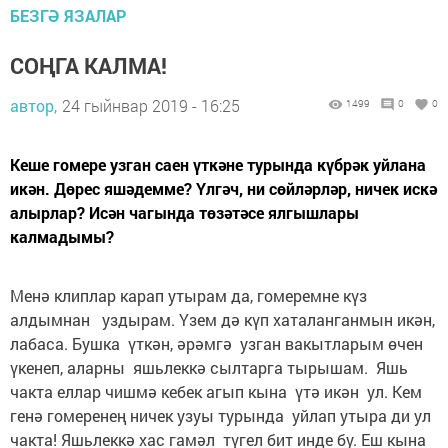
БЕЗГӘ ЯЗАЛАР
СОҢГА КАЛМА!
автор,
24 гыйнвар 2019 - 16:25
1499
0
0
Кеше гомере узган саен үткәне турында күбрәк уйлана
икән. Дөрес яшәдемме? Үлгәч, ни сөйләрләр, ничек искә
алырлар? Исән чагында төзәтәсе ялгышлары
калмадымы?
Менә клиплар карап утырам да, гомеремне күз
алдымнан уздырам. Үзем дә күп хаталанганмын икән,
лабаса. Бушка үткән, әрәмгә узган вакытларым өчен
үкенеп, аларны яшьлеккә сылтарга тырышам. Яшь
чакта еллар чишмә кебек агып кына үтә икән ул. Кем
генә гомеренең ничек узуы турында уйлап утыра ди ул
чакта! Яшьлеккә хас гамәл түгел бит инде бу. Еш кына