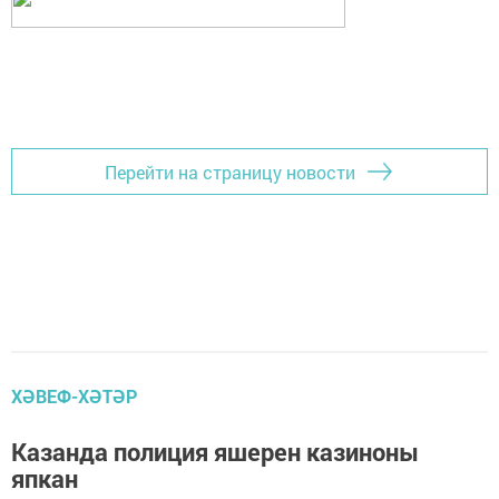
Перейти на страницу новости
ХӘВЕФ-ХӘТӘР
Казанда полиция яшерен казиноны
япкан