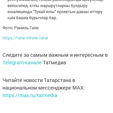
велосипед, атлы маршрутларны булдыру
юнәлешендә "Тукай юлы" проектын дәвам иттерү
һәм башка бурычлар бар.
Фото: Рамиль Гали
https://tatar-inform.tatar
Следите за самым важным и интересным в
Telegram-канале
Татмедиа
Читайте новости Татарстана в
национальном мессенджере MАХ:
https://max.ru/tatmedia