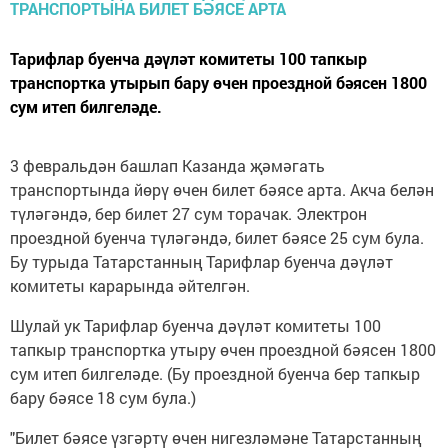
Тарифлар буенча дәүләт комитеты 100 тапкыр
транспортка утырып бару өчен проездной бәясен 1800
сум итеп билгеләде.
3 февральдән башлап Казанда җәмәгать
транспортында йөрү өчен билет бәясе арта. Акча белән
түләгәндә, бер билет 27 сум торачак. Электрон
проездной буенча түләгәндә, билет бәясе 25 сум була.
Бу турыда Татарстанның Тарифлар буенча дәүләт
комитеты карарында әйтелгән.
Шулай ук Тарифлар буенча дәүләт комитеты 100
тапкыр транспортка утыру өчен проездной бәясен 1800
сум итеп билгеләде. (Бу проездной буенча бер тапкыр
бару бәясе 18 сум була.)
"Билет бәясе үзгәртү өчен нигезләмәне Татарстанның