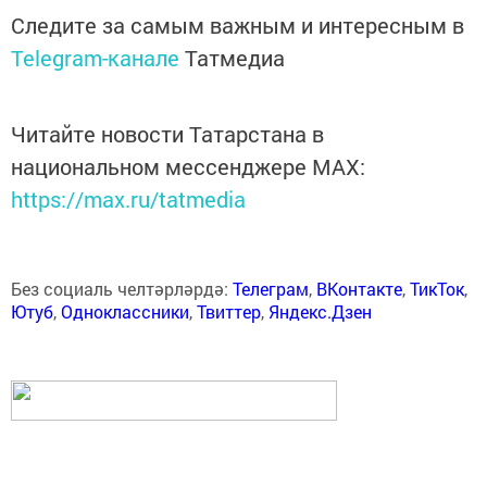
Следите за самым важным и интересным в
Telegram-канале
Татмедиа
Читайте новости Татарстана в
национальном мессенджере MАХ:
https://max.ru/tatmedia
Без социаль челтәрләрдә:
Телеграм
,
ВКонтакте
,
ТикТок
,
Ютуб
,
Одноклассники
,
Твиттер
,
Яндекс.Дзен