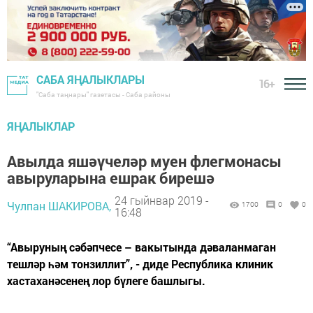
САБА ЯҢАЛЫКЛАРЫ
16+
"Саба таңнары" газетасы - Саба районы
ЯҢАЛЫКЛАР
Авылда яшәүчеләр муен флегмонасы
авыруларына ешрак бирешә
24 гыйнвар 2019 -
Чулпан ШАКИРОВА,
1700
0
0
16:48
“Авыруның сәбәпчесе – вакытында дәваланмаган
тешләр һәм тонзиллит”, - диде Республика клиник
хастаханәсенең лор бүлеге башлыгы.