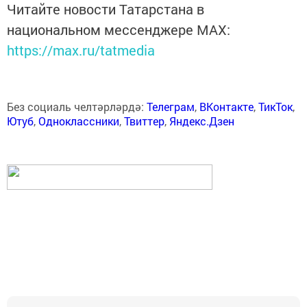
Читайте новости Татарстана в
национальном мессенджере MАХ:
https://max.ru/tatmedia
Без социаль челтәрләрдә:
Телеграм
,
ВКонтакте
,
ТикТок
,
Ютуб
,
Одноклассники
,
Твиттер
,
Яндекс.Дзен