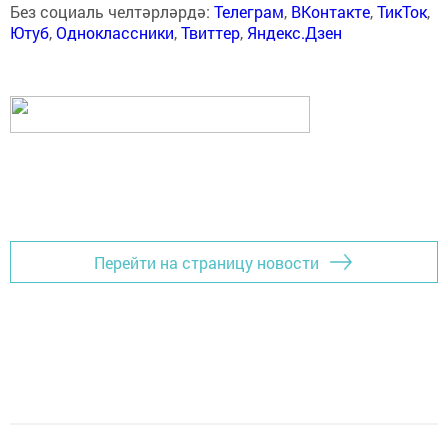
Без социаль челтәрләрдә:
Телеграм
,
ВКонтакте
,
ТикТок
,
Ютуб
,
Одноклассники
,
Твиттер
,
Яндекс.Дзен
Перейти на страницу новости