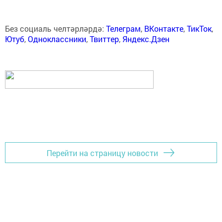
Без социаль челтәрләрдә:
Телеграм
,
ВКонтакте
,
ТикТок
,
Ютуб
,
Одноклассники
,
Твиттер
,
Яндекс.Дзен
Перейти на страницу новости