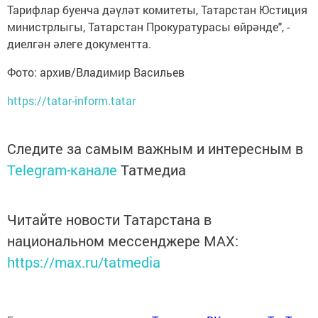
Тарифлар буенча дәүләт комитеты, Татарстан Юстиция
министрлыгы, Татарстан Прокуратурасы өйрәнде", -
диелгән әлеге документта.
Фото: архив/Владимир Васильев
https://tatar-inform.tatar
Следите за самым важным и интересным в
Telegram-канале
Татмедиа
Читайте новости Татарстана в
национальном мессенджере MАХ:
https://max.ru/tatmedia