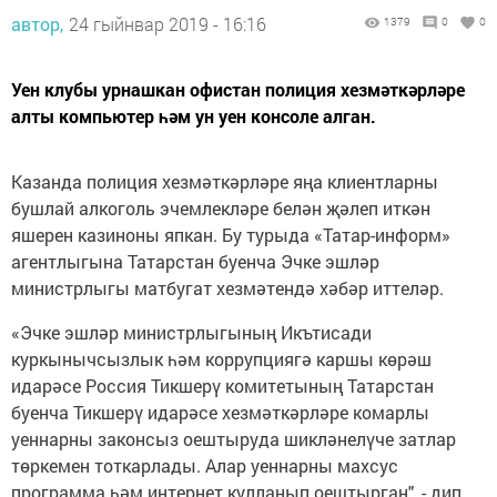
автор,
24 гыйнвар 2019 - 16:16
1379
0
0
Уен клубы урнашкан офистан полиция хезмәткәрләре
алты компьютер һәм ун уен консоле алган.
Казанда полиция хезмәткәрләре яңа клиентларны
бушлай алкоголь эчемлекләре белән җәлеп иткән
яшерен казиноны япкан. Бу турыда «Татар-информ»
агентлыгына Татарстан буенча Эчке эшләр
министрлыгы матбугат хезмәтендә хәбәр иттеләр.
«Эчке эшләр министрлыгының Икътисади
куркынычсызлык һәм коррупциягә каршы көрәш
идарәсе Россия Тикшерү комитетының Татарстан
буенча Тикшерү идарәсе хезмәткәрләре комарлы
уеннарны законсыз оештыруда шикләнелүче затлар
төркемен тоткарлады. Алар уеннарны махсус
программа һәм интернет кулланып оештырган", - дип