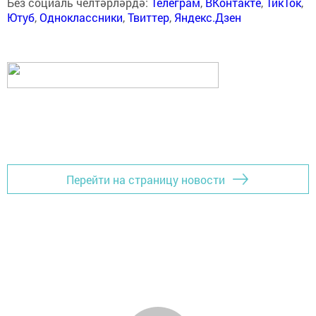
Без социаль челтәрләрдә:
Телеграм
,
ВКонтакте
,
ТикТок
,
Ютуб
,
Одноклассники
,
Твиттер
,
Яндекс.Дзен
Перейти на страницу новости