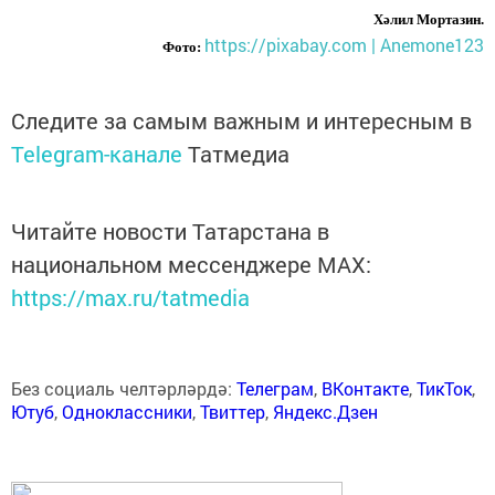
Хәлил Мортазин.
https://pixabay.com | Anemone123
Фото:
Следите за самым важным и интересным в
Telegram-канале
Татмедиа
Читайте новости Татарстана в
национальном мессенджере MАХ:
https://max.ru/tatmedia
Без социаль челтәрләрдә:
Телеграм
,
ВКонтакте
,
ТикТок
,
Ютуб
,
Одноклассники
,
Твиттер
,
Яндекс.Дзен