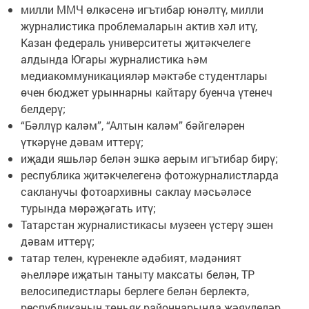
милли ММЧ өлкәсенә игътибар юнәлтү, милли
журналистика проблемаларын актив хәл итү,
Казан федераль университеты җитәкчелеге
алдында Югары журналистика һәм
медиакоммуникацияләр мәктәбе студентлары
өчен бюджет урыннарны кайтару буенча үтенеч
белдерү;
“Бәллүр каләм”, “Алтын каләм” бәйгеләрен
үткәрүне дәвам иттерү;
иҗади яшьләр белән эшкә аерым игътибар бирү;
республика җитәкчелегенә фотожурналистларда
сакланучы фотоархивны саклау мәсьәләсе
турында мөрәҗәгать итү;
Татарстан журналистикасы музеен үстерү эшен
дәвам иттерү;
татар телен, күренекле әдәбият, мәдәният
әһелләре иҗатын таныту максаты белән, ТР
велосипедистлары берлеге белән берлектә,
республиканың төньяк районнарында җәяүлеләр,