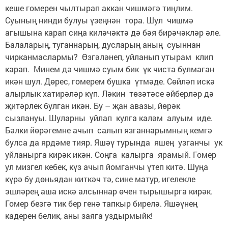
кеше гомерен чылтырап аккан чишмәгә тиңлим.
Суының нинди булуы үзеңнән тора. Шул чишмә
агышына карап сиңа киләчәктә дә бәя бирәчәкләр әле.
Балаларың, туганнарың, дусларың аның суыннан
чирканмаслармы? Өзгәләнеп, уйланып утырам клип
карап. Минем дә чишмә суым бик үк чиста булмаган
икән шул. Дөрес, гомерем бушка үтмәде. Сөйләп искә
алырлык хатирәләр күп. Ләкин төзәтәсе әйберләр дә
җитәрлек булган икән. Бу – җан авазы, йөрәк
сызлануы. Шуларны уйлап кулга каләм алуым иде.
Бәлки йөрәгемне ачып салып язганнарымның кемгә
булса да ярдәме тияр. Яшәү турында яшең узганчы ук
уйланырга кирәк икән. Соңга калырга ярамый. Гомер
ул мизгел кебек, күз ачып йомганчы үтеп китә. Шуңа
күрә бу дөньядан киткәч тә, сине матур, игелекле
эшләрең аша искә алсыннар өчен тырышырга кирәк.
Гомер безгә тик бер генә тапкыр бирелә. Яшәүнең
кадерен белик, аны заяга уздырмыйк!