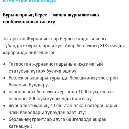
Бурычларның берсе – милли журналистика
проблемаларын хәл итү.
Татарстан Журналистлар берлеге алдагы чорга
түбәндәге бурычларны куя. Алар берлекнең XIX съезды
карарында билгеләнгән.
Татарстан журналистларының иҗтимагый
статусын күтәрү буенча эшләү;
берлек әгъзалары турында белешмәнең электрон
базасын булдыру;
взносларны берлеккә кергәндә 1000 сум, еллык
взносны 200 сум күләмендә билгеләү;
журналистиканың 70 яшьтән өлкән ветераннарын
член взнослары түләүдән азат итү;
берлекнең грантлар алуга бәйгеләрдә ешрак
катнашуы;