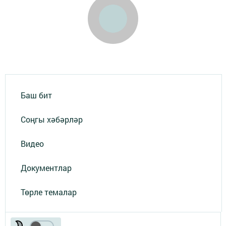
Баш бит
Соңгы хәбәрләр
Видео
Документлар
Төрле темалар