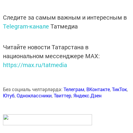
Следите за самым важным и интересным в
Telegram-канале
Татмедиа
Читайте новости Татарстана в
национальном мессенджере MАХ:
https://max.ru/tatmedia
Без социаль челтәрләрдә:
Телеграм
,
ВКонтакте
,
ТикТок
,
Ютуб
,
Одноклассники
,
Твиттер
,
Яндекс.Дзен