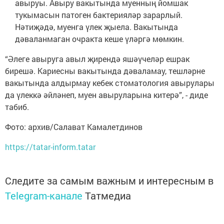
авыруы. Авыру вакытында муенның йомшак
тукымасын патоген бактерияләр зарарлый.
Нәтиҗәдә, муенга үлек җыела. Вакытында
дәваланмаган очракта кеше үләргә мөмкин.
“Әлеге авыруга авыл җирендә яшәүчеләр ешрак
бирешә. Кариесны вакытында дәваламау, тешләрне
вакытында алдырмау кебек стоматология авырулары
да үлеккә әйләнеп, муен авыруларына китерә”, - диде
табиб.
Фото: архив/Салават Камалетдинов
https://tatar-inform.tatar
Следите за самым важным и интересным в
Telegram-канале
Татмедиа