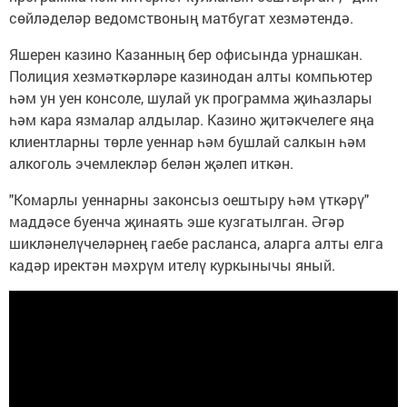
сөйләделәр ведомствоның матбугат хезмәтендә.
Яшерен казино Казанның бер офисында урнашкан.
Полиция хезмәткәрләре казинодан алты компьютер
һәм ун уен консоле, шулай ук программа җиһазлары
һәм кара язмалар алдылар. Казино җитәкчелеге яңа
клиентларны төрле уеннар һәм бушлай салкын һәм
алкоголь эчемлекләр белән җәлеп иткән.
"Комарлы уеннарны законсыз оештыру һәм үткәрү"
маддәсе буенча җинаять эше кузгатылган. Әгәр
шикләнелүчеләрнең гаебе расланса, аларга алты елга
кадәр иректән мәхрүм ителү куркынычы яный.