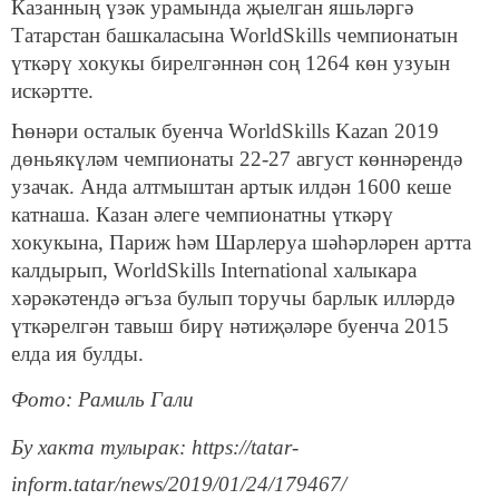
Казанның үзәк урамында җыелган яшьләргә
Татарстан башкаласына WorldSkills чемпионатын
үткәрү хокукы бирелгәннән соң 1264 көн узуын
искәртте.
Һөнәри осталык буенча WorldSkills Kazan 2019
дөньякүләм чемпионаты 22-27 август көннәрендә
узачак. Анда алтмыштан артык илдән 1600 кеше
катнаша. Казан әлеге чемпионатны үткәрү
хокукына, Париж һәм Шарлеруа шәһәрләрен артта
калдырып, WorldSkills International халыкара
хәрәкәтендә әгъза булып торучы барлык илләрдә
үткәрелгән тавыш бирү нәтиҗәләре буенча 2015
елда ия булды.
Фото: Рамиль Гали
Бу хакта тулырак: https://tatar-
inform.tatar/news/2019/01/24/179467/