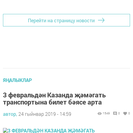
Перейти на страницу новости
ЯҢАЛЫКЛАР
3 февральдән Казанда җәмәгать
транспортына билет бәясе арта
автор,
24 гыйнвар 2019 - 14:59
1549
0
0