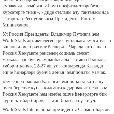
кунакчыллыгыбызны һәм гореф-гадәтләребезне
күрсәтергә тиеш», - диде стеланы ачу тантанасында
Татарстан Республикасы Президенты Рөстәм
Миңнеханов.
Ул Россия Президенты Владимир Путинга һәм
WorldSkills җитәкчелегенә республикага күрсәтелгән
ышаныч өчен рәхмәт белдерде. Чарада катнашкан
Россия Хөкүмәте рәисенең социаль сәясәт
мәсьәләләре буенча урынбасары Татьяна Голикова
хәбәр иткәнчә, 22-27 август көннәрендә Казанда
эшче һөнәрләре буенча дөнья чемпионаты узачак.
«Бүгеннән башлап Казанга чемпионатта катнашу
өчен беренче кунак килгәнгә кадәр вакыт исәпләнә.
Россия Хөкүмәте һәм илебез эшче һөнәрләргә бик
зур игътибар бирә», — дип билгеләп үтте ул.
WorldSkills International президенты Саймон Бартли