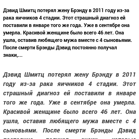
Дэвид Шмитц потерял жену Брэнду в 2011 году из-за
рака яичников 4 стадии. Этот страшный диагноз ей
поставили в январе того же года. Уже в сентябре она
умерла. Красивой женщине было всего 46 лет. Она
ушла, оставив любящего мужа вместе с 4 сыновьями.
После смерти Брэнды Дэвид постоянно получал
знаки,...
Дэвид Шмитц потерял жену Брэнду в 2011
году из-за рака яичников 4 стадии. Этот
страшный диагноз ей поставили в январе
того же года. Уже в сентябре она умерла.
Красивой женщине было всего 46 лет. Она
ушла, оставив любящего мужа вместе с 4
сыновьями. После смерти Брэнды Дэвид