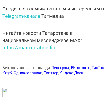
Следите за самым важным и интересным в
Telegram-канале
Татмедиа
Читайте новости Татарстана в
национальном мессенджере MАХ:
https://max.ru/tatmedia
Без социаль челтәрләрдә:
Телеграм
,
ВКонтакте
,
ТикТок
,
Ютуб
,
Одноклассники
,
Твиттер
,
Яндекс.Дзен