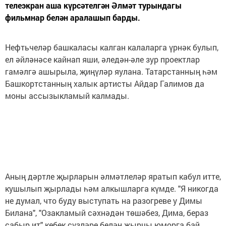
телеэкран аша күрсәтелгән Әлмәт турындагы
фильмнар белән аралашып барды.
Нефтьчеләр башкаласы калган калаларга үрнәк булып,
ел әйләнәсе кайнап яши, әледән-әле зур проектлар
гамәлгә ашырыла, җиңүләр яулана. Татарстанның һәм
Башкортстанның халык артисты Айдар Галимов да
моны ассызыкламый калмады.
Аның дәртле җырларын әлмәтлеләр яратып кабул итте,
кушылып җырлады һәм алкышларга күмде. "Я никогда
не думал, что буду выступать на разогреве у Димы
Билана", "Озакламый сәхнәдән төшәбез, Дима, бераз
сабыр ит" кебек сүзләре белән җырчы юморга бай