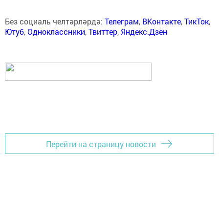
Без социаль челтәрләрдә:
Телеграм
,
ВКонтакте
,
ТикТок
,
Ютуб
,
Одноклассники
,
Твиттер
,
Яндекс.Дзен
Перейти на страницу новости