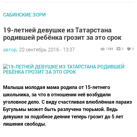
САБИНСКИЕ ЗОРИ
19-летней девушке из Татарстана
родившей ребёнка грозит за это срок
автор,
20 сентябрь 2016 - 13:37
1088
0
0
Малыша молодая мама родила от 15-летнего
школьника, за что в отношении неё возбудили
уголовное дело. С виду счастливая влюблённая параиз
Бугульмы может быть разлучена тюрьмой. Ведь
девушке за подобное деяние теперь грозит до 5 лет
лишения свободы.