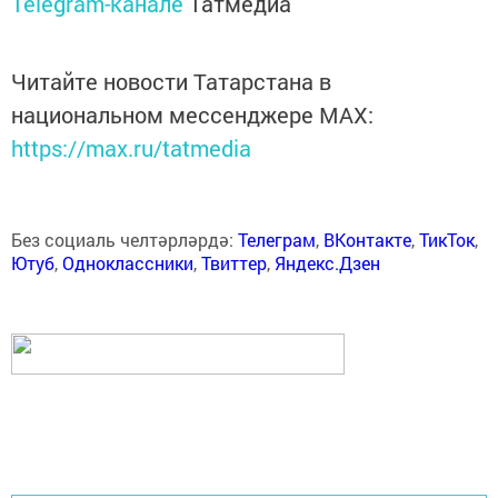
Telegram-канале
Татмедиа
Читайте новости Татарстана в
национальном мессенджере MАХ:
https://max.ru/tatmedia
Без социаль челтәрләрдә:
Телеграм
,
ВКонтакте
,
ТикТок
,
Ютуб
,
Одноклассники
,
Твиттер
,
Яндекс.Дзен