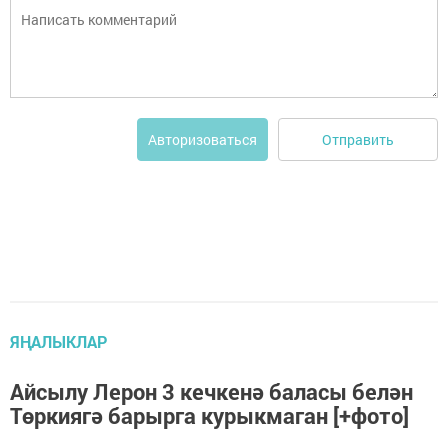
Отправить
Авторизоваться
ЯҢАЛЫКЛАР
Айсылу Лерон 3 кечкенә баласы белән
Төркиягә барырга курыкмаган [+фото]