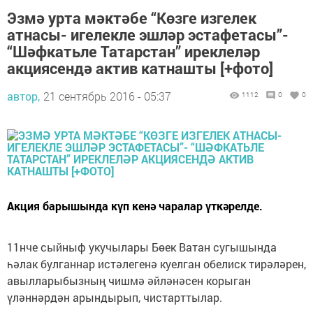
Эзмә урта мәктәбе “Көзге изгелек
атнасы- игелекле эшләр эстафетасы”-
“Шәфкатьле Татарстан” иреклеләр
акциясендә актив катнашты [+фото]
автор,
21 сентябрь 2016 - 05:37
1112
0
0
Акция барышында күп кенә чаралар үткәрелде.
11нче сыйныф укучылары Бөек Ватан сугышында
һәлак булганнар истәлегенә куелган обелиск тирәләрен,
авылларыбызның чишмә әйләнәсен корыган
үләннәрдән арындырып, чистарттылар.