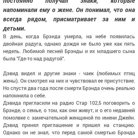
постоянно получал знаки, которые
напоминали ему о жене. Он понимал, что она
всегда рядом, присматривает за ним и
детьми.
В день, когда Брэнда умерла, на небе появилась
двойная радуга, однако дождя не было уже как пять
недель. Любимой песней Брэнды и их младшего сына
была "Где-то над радугой".
Дэвид видел и другие знаки - чаек (любимых птиц
жены). Он смотрел на них и чувствовал ее присутствие.
Но спустя два года после смерти Брэнда очень реально
напомнила о себе.
Дэвида пригласили на радио Стар 102,5 поговорить о
Брэнде, о семье, о том, как они живут, и о его недавней
помолвке с замечательной женщиной по имени Джейн.
Дэвид принял приглашение и пришел на станцию.
Однако он не знал, что перед самой смертью Брэнда