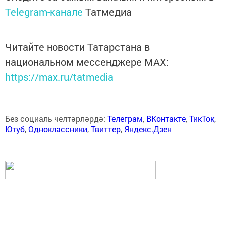
Telegram-канале
Татмедиа
Читайте новости Татарстана в
национальном мессенджере MАХ:
https://max.ru/tatmedia
Без социаль челтәрләрдә:
Телеграм
,
ВКонтакте
,
ТикТок
,
Ютуб
,
Одноклассники
,
Твиттер
,
Яндекс.Дзен