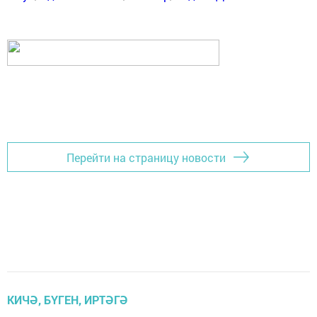
Перейти на страницу новости
КИЧӘ, БҮГЕН, ИРТӘГӘ