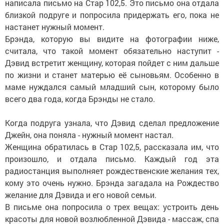
написала письмо на Стар 102,5. Это письмо она отдала
близкой подруге и попросила придержать его, пока не
настанет нужный момент.
Брэнда, которую вы видите на фотографии ниже,
считала, что такой момент обязательно наступит -
Дэвид встретит женщину, которая пойдет с ним дальше
по жизни и станет матерью её сыновьям. Особенно в
маме нуждался самый младший сын, которому было
всего два года, когда Брэнды не стало.
Когда подруга узнала, что Дэвид сделал предложение
Джейн, она поняла - нужный момент настал.
Женщина обратилась в Стар 102,5, рассказала им, что
произошло, и отдала письмо. Каждый год эта
радиостанция выполняет рождественские желания тех,
кому это очень нужно. Брэнда загадала на Рождество
желание для Дэвида и его новой семьи.
В письме она попросила о трех вещах: устроить день
красоты для новой возлюбленной Дэвида - массаж, спа