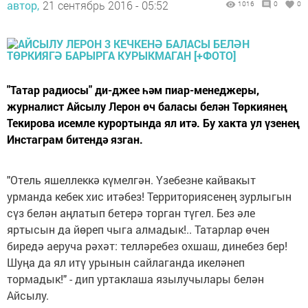
автор,
21 сентябрь 2016 - 05:52
1016
0
0
"Татар радиосы" ди-джее һәм пиар-менеджеры,
журналист Айсылу Лерон өч баласы белән Төркиянең
Текирова исемле курортында ял итә. Бу хакта ул үзенең
Инстаграм битендә язган.
"Отель яшеллеккә күмелгән. Үзебезне кайвакыт
урманда кебек хис итәбез! Территориясенең зурлыгын
сүз белән аңлатып бетерә торган түгел. Без әле
яртысын да йөреп чыга алмадык!.. Татарлар өчен
биредә аеруча рәхәт: телләребез охшаш, динебез бер!
Шуңа да ял итү урынын сайлаганда икеләнеп
тормадык!" - дип уртаклаша язылучылары белән
Айсылу.