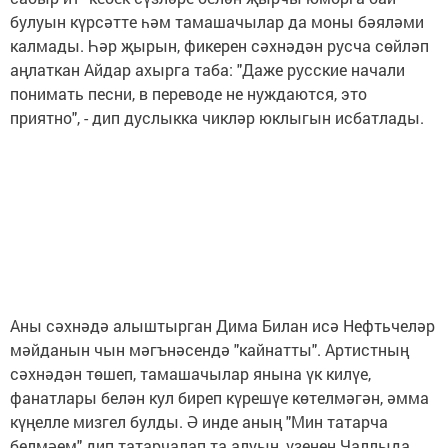
булуын күрсәтте һәм тамашачылар да моны бәяләми
калмады. Һәр җырын, фикерен сәхнәдән русча сөйләп
аңлаткан Айдар ахырга таба: "Даже русские начали
понимать песни, в переводе не нуждаются, это
приятно", - дип дуслыкка чикләр юклыгын исбатлады.
Аны сәхнәдә алыштырган Дима Билан исә Нефтьчеләр
мәйданын чын мәгънәсендә "кайнатты". Артистның
сәхнәдән төшеп, тамашачылар янына үк килүе,
фанатлары белән кул биреп күрешүе көтелмәгән, әмма
күңелле мизгел булды. Ә инде аның "Мин татарча
белмәем" дип татарчалап та алуын, үзенең Чаллыда,