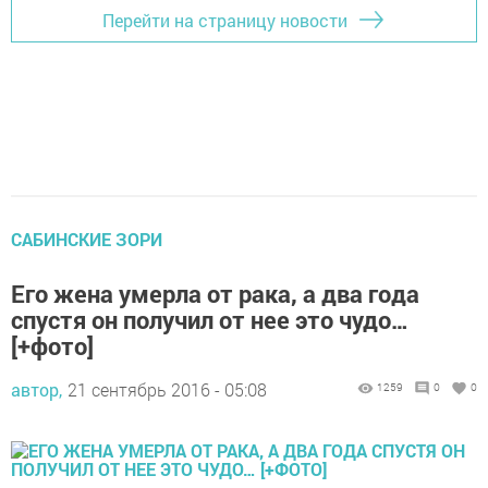
Перейти на страницу новости
САБИНСКИЕ ЗОРИ
Его жена умерла от рака, а два года
спустя он получил от нее это чудо…
[+фото]
автор,
21 сентябрь 2016 - 05:08
1259
0
0