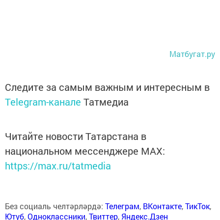
Матбугат.ру
Следите за самым важным и интересным в
Telegram-канале
Татмедиа
Читайте новости Татарстана в
национальном мессенджере MАХ:
https://max.ru/tatmedia
Без социаль челтәрләрдә:
Телеграм
,
ВКонтакте
,
ТикТок
,
Ютуб
,
Одноклассники
,
Твиттер
,
Яндекс.Дзен