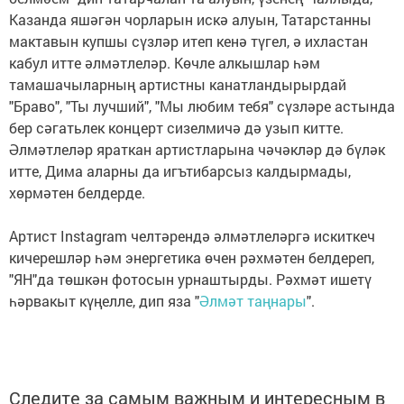
Казанда яшәгән чорларын искә алуын, Татарстанны
мактавын купшы сүзләр итеп кенә түгел, ә ихластан
кабул итте әлмәтлеләр. Көчле алкышлар һәм
тамашачыларның артистны канатландырырдай
"Браво", "Ты лучший", "Мы любим тебя" сүзләре астында
бер сәгатьлек концерт сизелмичә дә узып китте.
Әлмәтлеләр яраткан артистларына чәчәкләр дә бүләк
итте, Дима аларны да игътибарсыз калдырмады,
хөрмәтен белдерде.
Артист Instagram челтәрендә әлмәтлеләргә искиткеч
кичерешләр һәм энергетика өчен рәхмәтен белдереп,
"ЯН"да төшкән фотосын урнаштырды. Рәхмәт ишетү
һәрвакыт күңелле, дип яза "
Әлмәт таңнары
".
Следите за самым важным и интересным в