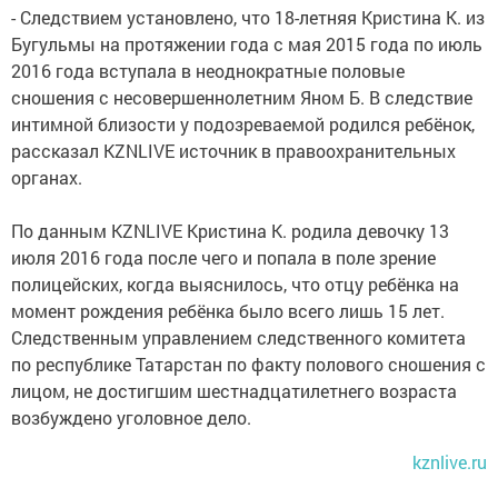
- Следствием установлено, что 18-летняя Кристина К. из
Бугульмы на протяжении года с мая 2015 года по июль
2016 года вступала в неоднократные половые
сношения с несовершеннолетним Яном Б. В следствие
интимной близости у подозреваемой родился ребёнок,
рассказал KZNLIVE источник в правоохранительных
органах.
По данным KZNLIVE Кристина К. родила девочку 13
июля 2016 года после чего и попала в поле зрение
полицейских, когда выяснилось, что отцу ребёнка на
момент рождения ребёнка было всего лишь 15 лет.
Следственным управлением следственного комитета
по республике Татарстан по факту полового сношения с
лицом, не достигшим шестнадцатилетнего возраста
возбуждено уголовное дело.
kznlive.ru