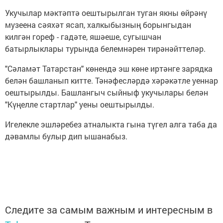
Укучылар мәктәптә оештырылган туган якны өйрәнү
музеена сәяхәт ясап, халкыбызның борынгыдан
килгән гореф - гадәте, яшәеше, сугышчан
батырлыклары турында белемнәрен тирәнәйттеләр.
"Сәламәт Татарстан" көнендә эш көне иртәнге зарядка
белән башланып китте. Тәнәфесләрдә хәрәкәтле уеннар
оештырылды. Башлангыч сыйныф укучылары белән
"Күңелле стартлар" уены оештырылды.
Игелекле эшләребез атналыкта гына түгел алга таба да
дәвамлы булыр дип ышанабыз.
Следите за самым важным и интересным в