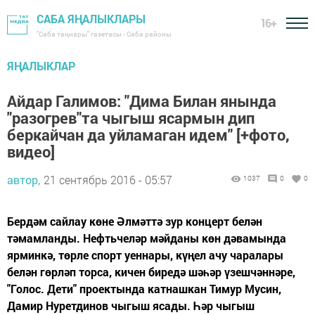
САБА ЯҢАЛЫКЛАРЫ
16+
"Саба таңнары" газетасы - Саба районы
ЯҢАЛЫКЛАР
Айдар Галимов: "Дима Билан янында
"разогрев"та чыгыш ясармын дип
беркайчан да уйламаган идем" [+фото,
видео]
автор,
21 сентябрь 2016 - 05:57
1037
0
0
Бердәм сайлау көне Әлмәттә зур концерт белән
тәмамланды. Нефтьчеләр мәйданы көн дәвамында
ярминкә, төрле спорт уеннары, күңел ачу чаралары
белән гөрләп торса, кичен биредә шәһәр үзешчәннәре,
"Голос. Дети" проектында катнашкан Тимур Мусин,
Дамир Нуретдинов чыгыш ясады. Һәр чыгыш